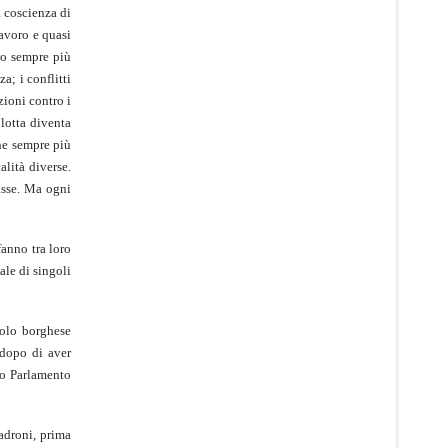
a coscienza di
lavoro e quasi
ono sempre più
a; i conflitti
zioni contro i
 lotta diventa
ne sempre più
alità diverse.
lasse. Ma ogni
fanno tra loro
ale di singoli
colo borghese
 dopo di aver
sso Parlamento
padroni, prima