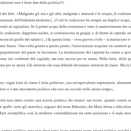
alizioni non è forse fare della politica?».
 dei fatti: «Malgrado gli uni e gli altri, malgrado i manuali e le utopie, le coaliz
spansione dell'industria moderna (...) Così la coalizione ha sempre un duplice scopo, 
rale al capitalista. Se il primo scopo della resistenza è stato il mantenimento dei sa
le coalizioni, dapprima isolate, si costituiscono in gruppi e, di fronte al capitale se
ora di quello del salario (...) In questa lotta –
vera guerra civile
– si riuniscono e
iato futuro. Una volta giunta a questo punto, l'associazione acquista un carattere pol
opolazione del paese in lavoratori. La dominazione del capitale ha creato a que
sse nei confronti del capitale, ma non ancora per se stessa. Nella lotta, della 
asse per se stessa. Gli interessi che essa difende diventano interessi di classe. Ma la l
sto
, «ogni lotta di classe è lotta politica», con un'equivalente espressione, altrettan
Non vi è mai movimento politico che non sia sociale nello stesso tempo»
.
 volta non tanto contro una scuola politica che enunci sue teorie, quanto contro
ue spalle: sono gli anarchici, seguaci del russo Bakunin, che Marx sferza e ridicolizz
Marx esemplifica così la stridente contraddizione tra certe posizioni e il reale m
 partito politico; essa non deve sotto alcun pretesto avere azione politica, poiché