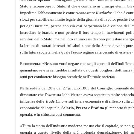
Stato è riconoscere lo Stato: il che è contrario ai principi eterni. Gli
impedirne l'abbassamento è come
riconoscere il salario
: il che è con
sforzi per stabilire un limite legale della giornata di lavoro, perché 
per ogni mestiere, perché con ciò essi perpetuano la divisione del la
incrociare le braccia e non perdere il loro tempo in movimenti politi
servitori dello Stato; ma nel loro intimo essi devono protestare energi
la lettura di trattati letterari sull'abolizione dello Stato; devono pur
sulla futura società, nella quale l'esoso regime avrà cessato di esistere»
E commenta: «Nessuno vorrà negare che, se gli apostoli dell'indifferenz
quarantanove e si sentirebbe insultata da questi borghesi dottrinari (.
armi per combattere bisogna prenderle nell'attuale società».
Nella seduta del 20 e del 27 giugno 1865 del Consiglio Generale del
dimostrare che l'owenista John Weston aveva sostenuto molte sciocchez
influenze delle
Trade Unions
sull'intera economia e di riflesso sulla 
economiche del capitale,
Salario, Prezzo e Profitto
(il rapporto fu pub
operaia; e in chiusura così commenta:
«Tutta la storia dell'industria moderna mostra che il capitale, se non g
operaia a questo livello della più profonda degradazione». Ed an