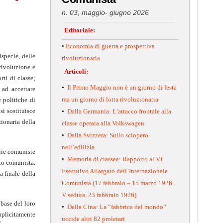
n. 03, maggio- giugno 2026
Editoriale:
•
Economia di guerra e prospettiva
ispecie, delle
rivoluzionaria
 rivoluzione è
Articoli:
ti di classe;
•
Il Primo Maggio non è un giorno di festa
 ad accettare
ma un giorno di lotta rivoluzionaria
 politiche di
i sostituisce
•
Dalla Germania: L’attacco frontale alla
zionaria della
classe operaia alla Volkswagen
•
Dalla Svizzera: Sullo sciopero
nell’edilizia
arie comuniste
•
Memoria di classee: Rapporto al VI
ito comunista.
Esecutivo Allargato dell’Internazionale
a finale della
Comunista (17 febbraio – 15 marzo 1926.
V seduta, 23 febbraio 1926)
 base del loro
•
Dalla Cina: La “fabbrica del mondo”
implicitamente
uccide altri 82 proletari