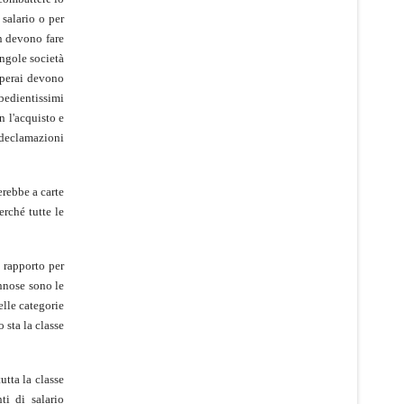
 salario o per
on devono fare
ingole società
 operai devono
bedientissimi
n l'acquisto e
e declamazioni
erebbe a carte
erché tutte le
 rapporto per
nnose sono le
elle categorie
 sta la classe
utta la classe
ti di salario