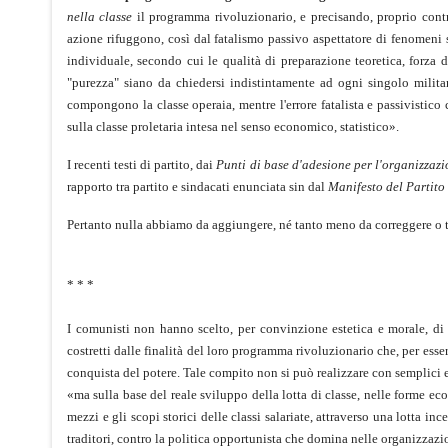
nella classe
il programma rivoluzionario, e precisando, proprio contro
azione rifuggono, così dal fatalismo passivo aspettatore di fenomeni 
individuale, secondo cui le qualità di preparazione teoretica, forza d
"purezza" siano da chiedersi indistintamente ad ogni singolo militan
compongono la classe operaia, mentre l'errore fatalista e passivistico 
sulla classe proletaria intesa nel senso economico, statistico».
I recenti testi di partito, dai
Punti di base d'adesione per l'organizzaz
rapporto tra partito e sindacati enunciata sin dal
Manifesto del Partit
Pertanto nulla abbiamo da aggiungere, né tanto meno da correggere o to
* * *
I comunisti non hanno scelto, per convinzione estetica e morale, di l
costretti dalle finalità del loro programma rivoluzionario che, per esse
conquista del potere. Tale compito non si può realizzare con semplici 
«ma sulla base del reale sviluppo della lotta di classe, nelle forme eco
mezzi e gli scopi storici delle classi salariate, attraverso una lotta inc
traditori, contro la politica opportunista che domina nelle organizzaz