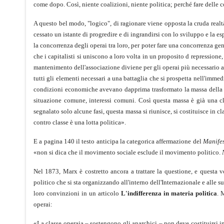
come dopo. Così, niente coalizioni, niente politica; perché fare delle co
A questo bel modo, "logico", di ragionare viene opposta la cruda realtà
cessato un istante di progredire e di ingrandirsi con lo sviluppo e la e
la concorrenza degli operai tra loro, per poter fare una concorrenza gene
che i capitalisti si uniscono a loro volta in un proposito d repressione, 
mantenimento dell'associazione diviene per gli operai più necessario anc
tutti gli elementi necessari a una battaglia che si prospetta nell'immed
condizioni economiche avevano dapprima trasformato la massa della p
situazione comune, interessi comuni. Così questa massa è già una cla
segnalato solo alcune fasi, questa massa si riunisce, si costituisce in cl
contro classe è una lotta politica».
E a pagina 140 il testo anticipa la categorica affermazione del
Manife
«non si dica che il movimento sociale esclude il movimento politico.
Nel 1873, Marx è costretto ancora a trattare la questione, e questa
politico che si sta organizzando all'interno dell'Internazionale e alle s
loro convinzioni in un articolo
L'indifferenza in materia politica
. 
operai:
«La classe operaia – sostengono gli anarchici – non deve costituirsi in