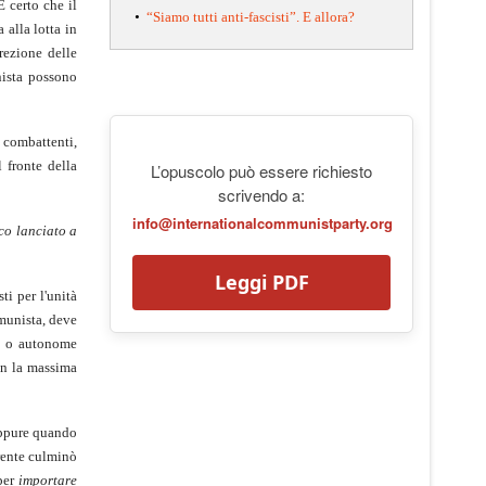
È certo che il
•
“Siamo tutti anti-fascisti”. E allora?
 alla lotta in
rezione delle
nista possono
i combattenti,
 fronte della
L’opuscolo può essere richiesto
scrivendo a:
info@internationalcommunistparty.org
o lanciato a
Leggi PDF
sti per l'unità
omunista, deve
li o autonome
on la massima
eppure quando
erente culminò
 per
importare