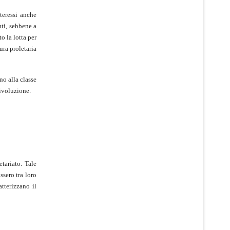
teressi anche
uti, sebbene a
o la lotta per
ura proletaria
no alla classe
rivoluzione.
etariato. Tale
ssero tra loro
tterizzano il