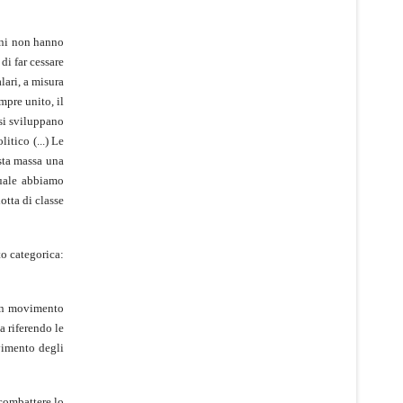
ioni non hanno
di far cessare
lari, a misura
mpre unito, il
 si sviluppano
itico (...) Le
sta massa una
quale abbiamo
otta di classe
to categorica:
 un movimento
a riferendo le
ovimento degli
 combattere lo