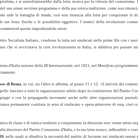
apitalista, e si autoeliminerebbe dalla lotta storica per la vittoria del comunismo. 
 del suo ormai secolare programma e della sua eroica tradizione, come non rinuncia
 arde la battaglia di strada, così non rinuncia alla lotta per conquistare le di
le sue forze fisiche e le possibilità oggettive. I nemici della rivoluzione comu
o commetterà questo imperdonabile errore.
ito Socialista Italiano, condusse la lotta nei sindacati nelle prime file con i suo
 che si avvicinava la crisi rivoluzionaria in Italia, si sfaldava per passare sul
sta d'Italia sezione della III Internazionale, nel 1921, nel
Manifesto programmatic
citamente.
esso di Roma
, in cui, tra l'altro si afferma, al punto 11 e 12: «L'attività dei comuni
appello lanciato a tutte le organizzazioni subito dopo la costituzione del Partito C
i gruppi e con la propaganda incessante anche nelle altre organizzazioni parzia
tanza permanente costituta in seno al sindacato e opera attraverso di essa, cioè c
mica di classe e di tattica tendente a conquistarne la direzione non venne meno n
lla direzione del Partito Comunista d'Italia, e la sua lotta tenace, inflessibile e co
26
, nelle quali si ribadiva la necessità del partito di lavorare nei sindacati operai