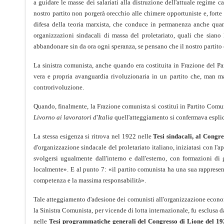
a guidare le masse dei salariati alla distruzione dell'attuale regime c
nostro partito non porgerà orecchio alle chimere opportuniste e, forte
difesa della teoria marxista, che conduce in permanenza anche quando
organizzazioni sindacali di massa del proletariato, quali che siano 
abbandonare sin da ora ogni speranza, se pensano che il nostro partit
La sinistra comunista, anche quando era costituita in Frazione del Part
vera e propria avanguardia rivoluzionaria in un partito che, man mano
controrivoluzione.
Quando, finalmente, la Frazione comunista si costituì in Partito Comuni
Livorno ai lavoratori d'Italia
quell'atteggiamento si confermava espli
La stessa esigenza si ritrova nel 1922 nelle
Tesi sindacali, al Congr
d'organizzazione sindacale del proletariato italiano, iniziatasi con l'
svolgersi ugualmente dall'interno e dall'esterno, con formazioni d
localmente». E al punto 7: «il partito comunista ha una sua rappresen
competenza e la massima responsabilità».
Tale atteggiamento d'adesione dei comunisti all'organizzazione econo
la Sinistra Comunista, per vicende di lotta internazionale, fu esclusa da
nelle
Tesi programmatiche generali del Congresso di Lione del 19