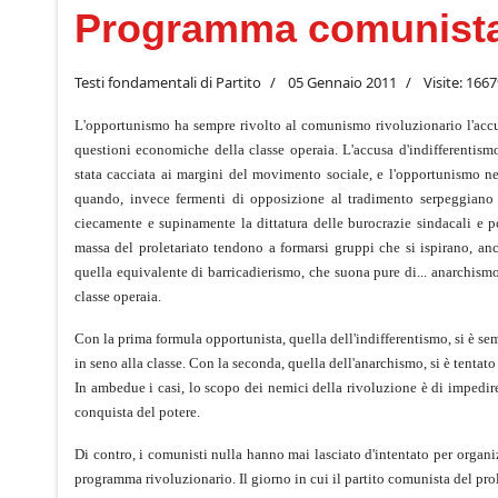
Programma comunista
Testi fondamentali di Partito
05 Gennaio 2011
Visite: 166
L'opportunismo ha sempre rivolto al comunismo rivoluzionario l'accusa
questioni economiche della classe operaia. L'accusa d'indifferentismo
stata cacciata ai margini del movimento sociale, e l'opportunismo ne
quando, invece fermenti di opposizione al tradimento serpeggiano i
ciecamente e supinamente la dittatura delle burocrazie sindacali e p
massa del proletariato tendono a formarsi gruppi che si ispirano, anc
quella equivalente di barricadierismo, che suona pure di... anarchism
classe operaia.
Con la prima formula opportunista, quella dell'indifferentismo, si è s
in seno alla classe. Con la seconda, quella dell'anarchismo, si è tentato
In ambedue i casi, lo scopo dei nemici della rivoluzione è di impedire
conquista del potere.
Di contro, i comunisti nulla hanno mai lasciato d'intentato per organizz
programma rivoluzionario. Il giorno in cui il partito comunista del pr