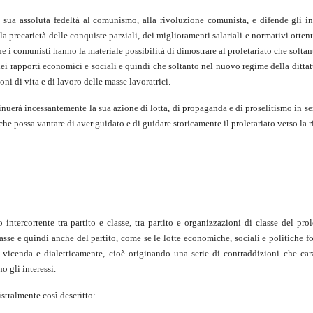
a sua assoluta fedeltà al comunismo, alla rivoluzione comunista, e difende gli in
 precarietà delle conquiste parziali, dei miglioramenti salariali e normativi otten
he i comunisti hanno la materiale possibilità di dimostrare al proletariato che soltant
dei rapporti economici e sociali e quindi che soltanto nel nuovo regime della dittat
ni di vita e di lavoro delle masse lavoratrici.
ontinuerà incessantemente la sua azione di lotta, di propaganda e di proselitismo in se
o che possa vantare di aver guidato e di guidare storicamente il proletariato verso la 
so intercorrente tra partito e classe, tra partito e organizzazioni di classe del prol
masse e quindi anche del partito, come se le lotte economiche, sociali e politiche fo
 vicenda e dialetticamente, cioè originando una serie di contraddizioni che cara
o gli interessi.
tralmente così descritto: