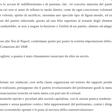
 le accuse di indifferentismo e di purismo, che: «il concetto marxista del partit
su cui non si sente di influire in modo diretto, come da ogni concezione volontari
i volontà, spirito di sacrificio, insomma uno speciale tipo di figura morale, ed u
te del partito riducendo questo ad una èlite superiore al restante degli element
condurrebbe, se non a negare la funzione e l'utilità di un partito, almeno ad adagia
ione
alle
Tesi di Napoli
, confermano punto per punto la corretta impostazione della 
o Comunista
del 1848.
gliere, a quanto è stato chiaramente enunciato da oltre un secolo.
ottare nei sindacati, cioè nella classe organizzata sul terreno dei rapporti produ
re realizzato, presuppone che il partito rivoluzionario del proletariato guidi la mass
enunciazioni teoriche né tanto meno con puri atti di volontà
nomiche tipiche e peculiari alla società capitalista, con la azione pratica tendente 
essante e senza quartiere contro i falsi rappresentanti del proletariato, contro i dirig
ioni economiche operaie e le pone al servizio della controrivoluzione».