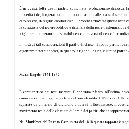
È in questa lotta che il partito comunista rivoluzionario dimostra l
immediati degli operai, in quanto non nasconde alle masse diseredate la
caro prezzo, in regime capitalistico. È proprio attraverso questa lotta c
la conquista del potere politico è garanzia della reale trasformazione 
miglioreranno veramente, sensibilmente e irreversibilmente, le condizio
In virtù di tali considerazioni il partito di classe, il nostro partito, c
organizzata nei sindacati, in quanto, a rigor di logica, è l'unico partit
Marx-Engels, 1841-1875
È caratteristico nei testi marxisti il continuo riferirsi all'intimo nes
connessione distrugge la pretesa dell'unilateralità dell'attività delle 
separate da un muro di divisione e non si influenzassero, invece, a
movimento reale delle classi tra di loro e dei partiti che ne rappresentan
Nel
Manifesto del Partito Comunista
del 1848 questo rapporto è magis