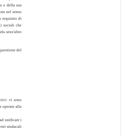
o e della sua
sta nel senso
n requisito di
i sociali che
rla senz'altro
questione del
ttivi: vi sono
e operaie alla
ad unificare i
enti sindacali