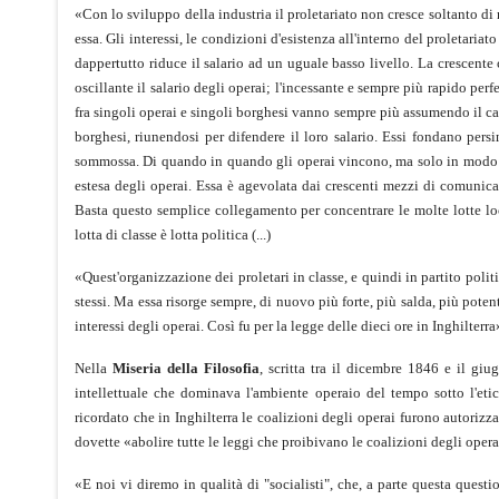
«Con lo sviluppo della industria il proletariato non cresce soltanto di
essa. Gli interessi, le condizioni d'esistenza all'interno del proletari
dappertutto riduce il salario ad un uguale basso livello. La crescent
oscillante il salario degli operai; l'incessante e sempre più rapido pe
fra singoli operai e singoli borghesi vanno sempre più assumendo il cara
borghesi, riunendosi per difendere il loro salario. Essi fondano pers
sommossa. Di quando in quando gli operai vincono, ma solo in modo eff
estesa degli operai. Essa è agevolata dai crescenti mezzi di comunicaz
Basta questo semplice collegamento per concentrare le molte lotte loca
lotta di classe è lotta politica (...)
«Quest'organizzazione dei proletari in classe, e quindi in partito poli
stessi. Ma essa risorge sempre, di nuovo più forte, più salda, più poten
interessi degli operai. Così fu per la legge delle dieci ore in Inghilterra
Nella
Miseria della Filosofia
, scritta tra il dicembre 1846 e il gi
intellettuale che dominava l'ambiente operaio del tempo sotto l'etic
ricordato che in Inghilterra le coalizioni degli operai furono autoriz
dovette «abolire tutte le leggi che proibivano le coalizioni degli opera
«E noi vi diremo in qualità di "socialisti", che, a parte questa quest