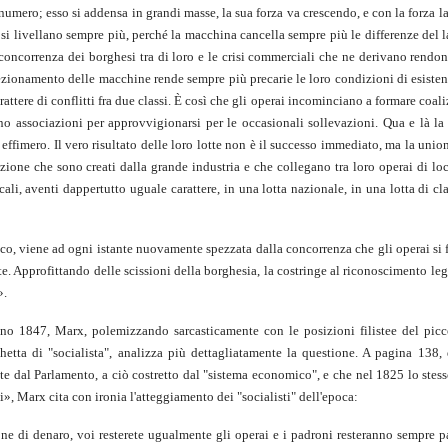
 numero; esso si addensa in grandi masse, la sua forza va crescendo, e con la forza l
ato si livellano sempre più, perché la macchina cancella sempre più le differenze del 
e concorrenza dei borghesi tra di loro e le crisi commerciali che ne derivano rend
rfezionamento delle macchine rende sempre più precarie le loro condizioni di esistenz
ttere di conflitti fra due classi. È così che gli operai incominciano a formare coali
ino associazioni per approvvigionarsi per le occasionali sollevazioni. Qua e là la
imero. Il vero risultato delle loro lotte non è il successo immediato, ma la unio
ione che sono creati dalla grande industria e che collegano tra loro operai di loc
li, aventi dappertutto uguale carattere, in una lotta nazionale, in una lotta di c
tico, viene ad ogni istante nuovamente spezzata dalla concorrenza che gli operai si 
te. Approfittando delle scissioni della borghesia, la costringe al riconoscimento leg
».
ugno 1847, Marx, polemizzando sarcasticamente con le posizioni filistee del pic
hetta di "socialista", analizza più dettagliatamente la questione. A pagina 138,
zate dal Parlamento, a ciò costretto dal "sistema economico", e che nel 1825 lo ste
i», Marx cita con ironia l'atteggiamento dei "socialisti" dell'epoca:
ione di denaro, voi resterete ugualmente gli operai e i padroni resteranno sempre 