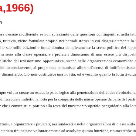
,1966)
79
 d'essere indifferente se non sprezzante delle questioni contingenti e, nella fatt
, tuttavia, viene formulata proprio nei periodi storici in cui disgraziatamente la
lle sue mille edizioni e forme domina completamente la scena politica dei rappor
n seno alla classe operaia, e i proletari dimostrano di non essere più disposti
olitiche del revisionismo opportunista, sicché nelle organizzazioni economiche e
he inconsciamente, al programma comunista, allora all'accusa di indifferentismo s
o dinamitardo. Ciò non costituisce una novità, ed è vecchio quanto la lotta rivolu
empre voluto creare un ostacolo psicologico alla penetrazione delle idee rivoluzion
 di ricacciare indietro la lotta per la conquista delle masse operaie da parte del part
 che i comunisti si portino alla testa del movimento operaio per guidarlo alla lott
arsi, e organizzare i proletari, nei sindacati e nelle organizzazioni di classe sulla
oletariato rinunciasse volontariamente ad assolvere questa funzione, rinuncerebbe 