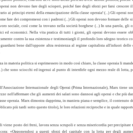
 operai non devono fare degli scioperi, poiché fare degli sforzi per farsi crescere il
trario ai principi eterni della emancipazione della classe operaia! (...) Gli operai n
è come fare dei compromessi con i padroni (...) Gli operai non devono formare delle s
voro sociale, così come la trovano nella società borghese (...) In una parola, gli
ci ed economici. Nella vita pratica di tutti i giorni, gli operai devono essere ob
camente contro la sua esistenza e testimoniargli il profondo loro sdegno teorico co
e guardarsi bene dall'opporre altra resistenza al regime capitalista all'infuori dell
.
a in materia politica si esprimessero in modo così chiaro, la classe operaia li mand
..) che sono sciocchi ed ingenui al punto di interdirle ogni mezzo reale di lotta, p
l'Associazione Internazionale degli Operai (Prima Internazionale), Marx tiene un
ze nell'affermare che gli aumenti dei salari sono dannosi agli operai e che più da
classe operaia. Marx dimostra dapprima, in maniera piana e semplice, il contenuto d
blicato più tardi sotto questo titolo), le loro relazioni reciproche e in quale rapporto
li viene posto dei freni, lavora senza scrupoli e senza misericordia per precipitare t
cora: «Opponendosi a questi sforzi del capitale con la lotta per degli aumen