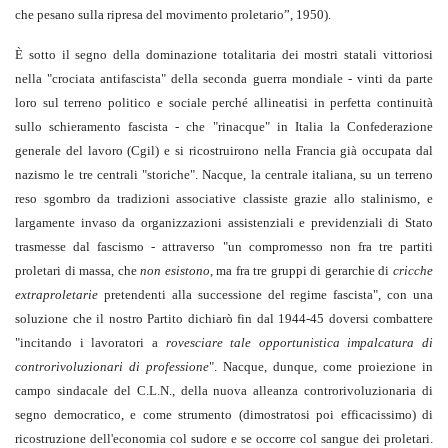
che pesano sulla ripresa del movimento proletario”, 1950).
È sotto il segno della dominazione totalitaria dei mostri statali vittoriosi
nella "crociata antifascista" della seconda guerra mondiale - vinti da parte
loro sul terreno politico e sociale perché allineatisi in perfetta continuità
sullo schieramento fascista - che "rinacque" in Italia la Confederazione
generale del lavoro (Cgil) e si ricostruirono nella Francia già occupata dal
nazismo le tre centrali "storiche". Nacque, la centrale italiana, su un terreno
reso sgombro da tradizioni associative classiste grazie allo stalinismo, e
largamente invaso da organizzazioni assistenziali e previdenziali di Stato
trasmesse dal fascismo - attraverso "un compromesso non fra tre partiti
proletari di massa, che
non esistono
, ma fra tre gruppi di gerarchie di
cricche
extraproletarie
pretendenti alla successione del regime fascista", con una
soluzione che il nostro Partito dichiarò fin dal 1944-45 doversi combattere
"incitando i lavoratori a
rovesciare tale opportunistica impalcatura di
controrivoluzionari di professione
". Nacque, dunque, come proiezione in
campo sindacale del C.L.N., della nuova alleanza controrivoluzionaria di
segno democratico, e come strumento (dimostratosi poi efficacissimo) di
ricostruzione dell'economia col sudore e se occorre col sangue dei proletari.