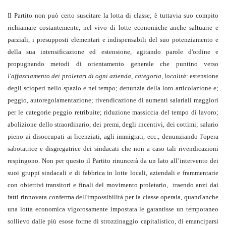
Il Partito non può certo suscitare la lotta di classe; è tuttavia suo compito
richiamare costantemente, nel vivo di lotte economiche anche saltuarie e
parziali, i presupposti elementari e indispensabili del suo potenziamento e
della sua intensificazione ed estensione, agitando parole d'ordine e
propugnando metodi di orientamento generale che puntino verso
l'affasciamento dei proletari di ogni azienda, categoria, località
: estensione
degli scioperi nello spazio e nel tempo; denunzia della loro articolazione e;
peggio, autoregolamentazione; rivendicazione di aumenti salariali maggiori
per le categorie peggio retribuite; riduzione massiccia del tempo di lavoro;
abolizione dello straordinario, dei premi, degli incentivi, dei cottimi; salario
pieno ai disoccupati ai licenziati, agli immigrati, ecc.; denunziando l'opera
sabotatrice e disgregatrice dei sindacati che non a caso tali rivendicazioni
respingono. Non per questo il Partito rinuncerà da un lato all’intervento dei
suoi gruppi sindacali e di fabbrica in lotte locali, aziendali e frammentarie
con obiettivi transitori e finali del movimento proletario, traendo anzi dai
fatti rinnovata conferma dell'impossibilità per la classe operaia, quand'anche
una lotta economica vigorosamente impostata le garantisse un temporaneo
sollievo dalle più esose forme di strozzinaggio capitalistico, di emanciparsi