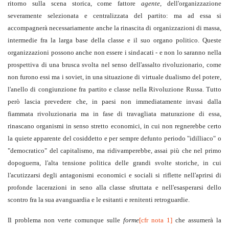
ritorno sulla scena storica, come fattore
agente
, dell'organizzazione
severamente selezionata e centralizzata del partito: ma ad essa si
accompagnerà necessariamente anche la rinascita di organizzazioni di massa,
intermedie fra la larga base della classe e il suo organo politico. Queste
organizzazioni possono anche non essere i sindacati - e non lo saranno nella
prospettiva di una brusca svolta nel senso dell'assalto rivoluzionario, come
non furono essi ma i soviet, in una situazione di virtuale dualismo del potere,
l'anello di congiunzione fra partito e classe nella Rivoluzione Russa. Tutto
però lascia prevedere che, in paesi non immediatamente invasi dalla
fiammata rivoluzionaria ma in fase di travagliata maturazione di essa,
rinascano organismi in senso stretto economici, in cui non regnerebbe certo
la quiete apparente del cosiddetto e per sempre defunto periodo "idilliaco" o
"democratico" del capitalismo, ma ridivamperebbe, assai più che nel primo
dopoguerra, l'alta tensione politica delle grandi svolte storiche, in cui
l'acutizzarsi degli antagonismi economici e sociali si riflette nell'aprirsi di
profonde lacerazioni in seno alla classe sfruttata e nell'esasperarsi dello
scontro fra la sua avanguardia e le esitanti e renitenti retroguardie.
Il problema non verte comunque sulle
forme
[cfr nota 1]
che assumerà la