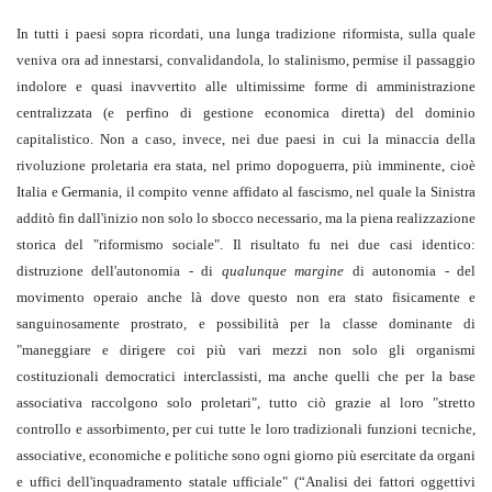
In tutti i paesi sopra ricordati, una lunga tradizione riformista, sulla quale
veniva ora ad innestarsi, convalidandola, lo stalinismo, permise il passaggio
indolore e quasi inavvertito alle ultimissime forme di amministrazione
centralizzata (e perfino di gestione economica diretta) del dominio
capitalistico. Non a caso, invece, nei due paesi in cui la minaccia della
rivoluzione proletaria era stata, nel primo dopoguerra, più imminente, cioè
Italia e Germania, il compito venne affidato al fascismo, nel quale la Sinistra
additò fin dall'inizio non solo lo sbocco necessario, ma la piena realizzazione
storica del "riformismo sociale". Il risultato fu nei due casi identico:
distruzione dell'autonomia - di
qualunque margine
di autonomia - del
movimento operaio anche là dove questo non era stato fisicamente e
sanguinosamente prostrato, e possibilità per la classe dominante di
"maneggiare e dirigere coi più vari mezzi non solo gli organismi
costituzionali democratici interclassisti, ma anche quelli che per la base
associativa raccolgono solo proletari", tutto ciò grazie al loro "stretto
controllo e assorbimento, per cui tutte le loro tradizionali funzioni tecniche,
associative, economiche e politiche sono ogni giorno più esercitate da organi
e uffici dell'inquadramento statale ufficiale" (“Analisi dei fattori oggettivi