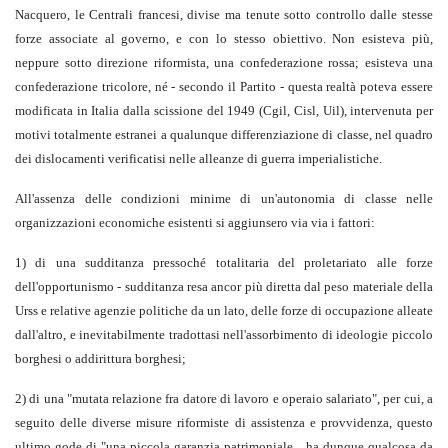
Nacquero, le Centrali francesi, divise ma tenute sotto controllo dalle stesse
forze associate al governo, e con lo stesso obiettivo. Non esisteva più,
neppure sotto direzione riformista, una confederazione rossa; esisteva una
confederazione tricolore, né - secondo il Partito - questa realtà poteva essere
modificata in Italia dalla scissione del 1949 (Cgil, Cisl, Uil), intervenuta per
motivi totalmente estranei a qualunque differenziazione di classe, nel quadro
dei dislocamenti verificatisi nelle alleanze di guerra imperialistiche.
All'assenza delle condizioni minime di un'autonomia di classe nelle
organizzazioni economiche esistenti si aggiunsero via via i fattori:
1) di una sudditanza pressoché totalitaria del proletariato alle forze
dell'opportunismo - sudditanza resa ancor più diretta dal peso materiale della
Urss e relative agenzie politiche da un lato, delle forze di occupazione alleate
dall'altro, e inevitabilmente tradottasi nell'assorbimento di ideologie piccolo
borghesi o addirittura borghesi;
2) di una "mutata relazione fra datore di lavoro e operaio salariato", per cui, a
seguito delle diverse misure riformiste di assistenza e provvidenza, questo
ultimo gode di "una piccola garanzia patrimoniale... ha dunque qualcosa da