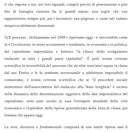
il che impone a noi, nei loro riguardi, compiti precisi di penetrazione a puri
fini di battaglia classista fra le grandi masse- non toglie che essi
rappresentino sempre più, per i lavoratori, una prigione, e come tali vadano
inequivocabilmente denunziati.
5) Il processo - dichiarammo nel 1949 e ripetiamo oggi - è irreversibile come
lo è l'evoluzione in senso accentratore e totalitario, in economia e in politica,
del capitalismo imperialista, e fornisce "la chiave dello svolgimento
sindacale in tutti i grandi paesi capitalisti". È però nostra
certezza
scientifica
la reversibilità del processo che da oltre trent'anni separa la classe
dal suo Partito e le fa sembrare inverosimile o addirittura impossibile il
comunismo; è nostra
certezza scientifica
che se "il procedere sociale
ininterrotto dell'asservimento del sindacato allo Stato borghese" è iscritto
nella dinamica delle determinazioni oggettive della fase imperialistica del
capitalismo, sono pure iscritti in essa l'erompere mondiale della crisi
economica e l'esplodere della ripresa generalizzata della lotta di classe, per
lontana che appaia oggi.
La
vera
,
duratura
e
fondamentale
conquista di una simile ripresa sarà il