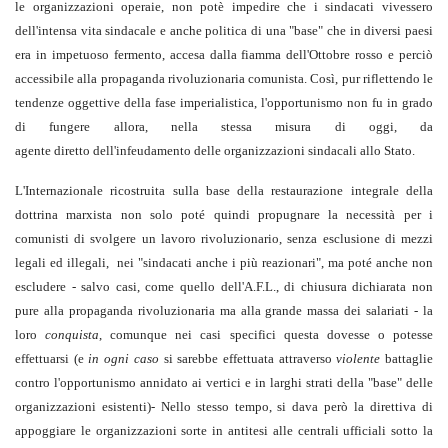
le organizzazioni operaie, non potè impedire che i sindacati vivessero
dell'intensa vita sindacale e anche politica di una "base" che in diversi paesi
era in impetuoso fermento, accesa dalla fiamma dell'Ottobre rosso e perciò
accessibile alla propaganda rivoluzionaria comunista. Così, pur riflettendo le
tendenze oggettive della fase imperialistica, l'opportunismo non fu in grado
di fungere allora, nella stessa misura di oggi, da
agente diretto dell'infeudamento delle organizzazioni sindacali allo Stato.
L'Internazionale ricostruita sulla base della restaurazione integrale della
dottrina marxista non solo poté quindi propugnare la necessità per i
comunisti di svolgere un lavoro rivoluzionario, senza esclusione di mezzi
legali ed illegali, nei "sindacati anche i più reazionari", ma poté anche non
escludere - salvo casi, come quello dell'A.F.L., di chiusura dichiarata non
pure alla propaganda rivoluzionaria ma alla grande massa dei salariati - la
loro
conquista
, comunque nei casi specifici questa dovesse o potesse
effettuarsi (e
in ogni caso
si sarebbe effettuata attraverso
violente
battaglie
contro l'opportunismo annidato ai vertici e in larghi strati della "base" delle
organizzazioni esistenti)- Nello stesso tempo, si dava però la direttiva di
appoggiare le organizzazioni sorte in antitesi alle centrali ufficiali sotto la