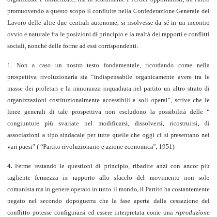
promuovendo a questo scopo il confluire nella Confederazione Generale del
Lavoro delle altre due centrali autonome, si risolvesse da sé in un incontro
ovvio e naturale fra le posizioni di principio e la realtà dei rapporti e conflitti
sociali, nonché delle forme ad essi corrispondenti.
1. Non a caso un nostro testo fondamentale, ricordando come nella
prospettiva rivoluzionaria sia “indispensabile organicamente avere tra le
masse dei proletari e la minoranza inquadrata nel partito un altro strato di
organizzazioni costituzionalmente accessibili a soli operai”, scrive che le
linee generali di tale prospettiva non escludono la possibilità delle “
congiunture più svariate nel modificarsi, dissolversi, ricostruirsi, di
associazioni a tipo sindacale per tutte quelle che oggi ci si presentano nei
vari paesi” ( “Partito rivoluzionario e azione economica”, 1951)
4.
Ferme restando le questioni di principio, ribadite anzi con ancor più
tagliente fermezza in rapporto allo sfacelo del movimento non solo
comunista ma in genere operaio in tutto il mondo, il Partito ha costantemente
negato nel secondo dopoguerra che la fase aperta dalla cessazione del
conflitto potesse configurarsi ed essere interpretata come una
riproduzione