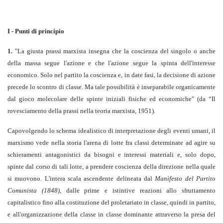
I - Punti di principio
1.
"La giusta prassi marxista insegna che la coscienza del singolo o anche
della massa segue l'azione e che l'azione segue la spinta dell'interesse
economico. Solo nel partito la coscienza e, in date fasi, la decisione di azione
precede lo scontro di classe. Ma tale possibilità è inseparabile organicamente
dal gioco molecolare delle spinte iniziali fisiche ed economiche" (da “Il
rovesciamento della prassi nella teoria marxista
,
1951).
Capovolgendo lo schema idealistico di interpretazione degli eventi umani, il
marxismo vede nella storia l'arena di lotte fra classi determinate ad agire su
schieramenti antagonistici da bisogni e interessi materiali e, solo dopo,
spinte dal corso di tali lotte, a prendere coscienza della direzione nella quale
si muovono. L'intera scala ascendente delineata dal
Manifesto del Partito
Comunista (1848)
, dalle prime e istintive reazioni allo sfruttamento
capitalistico fino alla costituzione del proletariato in classe, quindi in partito,
e all'organizzazione della classe in classe dominante attraverso la presa del