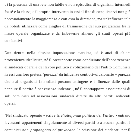
b) la presenza di una rete non labile e non episodica di organismi intermedi
fra sé e la classe, e il proprio intervento in essi al fine di conquistarvi non già
necessariamente la maggioranza e con essa la direzione, ma un'influenza tale
da poterli utilizzare come cinghia di trasmissione del suo programma fra le
masse operaie organizzate e da imbeverne almeno gli strati operai più
combattivi.
Non rientra nella classica impostazione marxista, ed è anzi di chiara
provenienza idealistica, né il presupporre come condizione dell'appartenenza
ai sindacati operai e del lavoro politico rivoluzionario del Partito Comunista
in essi una loro pretesa "purezza" da influenze controrivoluzionarie – purezza
che mai organismi immediati possono attingere e influenze dalle quali
neppure il partito è per essenza indenne -, né il contrapporre associazioni di
soli comunisti ad associazioni sindacali dirette da altri partiti sedicenti
operai.
"Nel sindacato operaio - scrive la
Piattaforma politica del Partito
- entrano
lavoratori appartenenti singolarmente ai diversi partiti o a nessun partito; i
comunisti
non propongono né provocano
la scissione dei sindacati per il