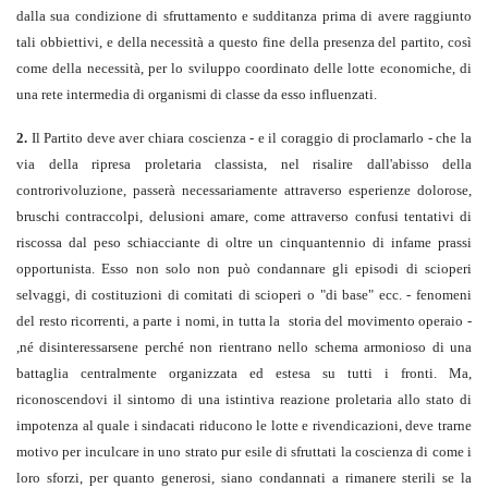
dalla sua condizione di sfruttamento e sudditanza prima di avere raggiunto
tali obbiettivi, e della necessità a questo fine della presenza del partito, così
come della necessità, per lo sviluppo coordinato delle lotte economiche, di
una rete intermedia di organismi di classe da esso influenzati.
2.
Il Partito deve aver chiara coscienza - e il coraggio di proclamarlo - che la
via della ripresa proletaria classista, nel risalire dall'abisso della
controrivoluzione, passerà necessariamente attraverso esperienze dolorose,
bruschi contraccolpi, delusioni amare, come attraverso confusi tentativi di
riscossa dal peso schiacciante di oltre un cinquantennio di infame prassi
opportunista. Esso non solo non può condannare gli episodi di scioperi
selvaggi, di costituzioni di comitati di scioperi o "di base" ecc. - fenomeni
del resto ricorrenti, a parte i nomi, in tutta la storia del movimento operaio -
,né disinteressarsene perché non rientrano nello schema armonioso di una
battaglia centralmente organizzata ed estesa su tutti i fronti. Ma,
riconoscendovi il sintomo di una istintiva reazione proletaria allo stato di
impotenza al quale i sindacati riducono le lotte e rivendicazioni, deve trarne
motivo per inculcare in uno strato pur esile di sfruttati la coscienza di come i
loro sforzi, per quanto generosi, siano condannati a rimanere sterili se la