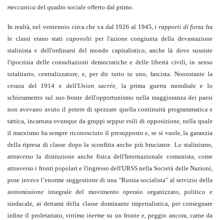
meccanica
del quadro sociale offerto dal primo.
In realtà, nel ventennio circa che va dal 1926 al 1945,
i rapporti di forza
fra
le classi erano stati
capovolti
per l'azione congiunta della devastazione
stalinista e dell'ordinarsi del mondo capitalistico, anche là dove sussiste
l'ipocrisia delle consultazioni democratiche e delle libertà civili, in senso
totalitario, centralizzatore, e, per dir tutto in uno, fascista. Nonostante la
cesura del 1914 e dell'
Union sacrée,
la prima guerra mondiale e lo
schieramento sul suo fronte dell'opportunismo nella maggioranza dei paesi
non avevano avuto il potere di spezzare quella continuità programmatica e
tattica, incarnata ovunque da gruppi seppur esili di opposizione, nella quale
il marxismo ha sempre riconosciuto il presupposto e, se si vuole, la garanzia
della ripresa di classe dopo la sconfitta anche più bruciante. Lo stalinismo,
attraverso la distruzione anche fisica dell'Internazionale comunista, come
attraverso i fronti popolari e l'ingresso dell'URSS nella Società delle Nazioni,
pose invece l’enorme suggestione di una "Russia socialista" al servizio della
sottomissione
integrale del movimento operaio organizzato, politico e
sindacale, ai dettami della classe dominante imperialistica, per consegnare
infine il proletariato,
vittima inerme
su un fronte e, peggio ancora, carne da