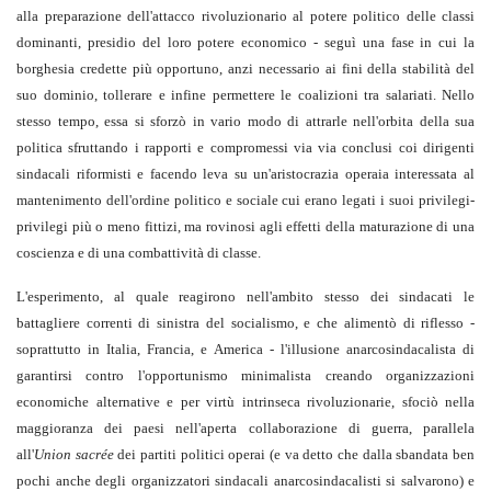
alla preparazione dell'attacco rivoluzionario al potere politico delle classi
dominanti, presidio del loro potere economico - seguì una fase in cui la
borghesia credette più opportuno, anzi necessario ai fini della stabilità del
suo dominio, tollerare e infine permettere le coalizioni tra salariati. Nello
stesso tempo, essa si sforzò in vario modo di attrarle nell'orbita della sua
politica sfruttando i rapporti e compromessi via via conclusi coi dirigenti
sindacali riformisti e facendo leva su un'aristocrazia operaia interessata al
mantenimento dell'ordine politico e sociale cui erano legati i suoi privilegi-
privilegi più o meno fittizi, ma rovinosi agli effetti della maturazione di una
coscienza e di una combattività di classe.
L'esperimento, al quale reagirono nell'ambito stesso dei sindacati le
battagliere correnti di sinistra del socialismo, e che alimentò di riflesso -
soprattutto in Italia, Francia, e America - l'illusione anarcosindacalista di
garantirsi contro l'opportunismo minimalista creando organizzazioni
economiche alternative e per virtù intrinseca rivoluzionarie, sfociò nella
maggioranza dei paesi nell'aperta collaborazione di guerra, parallela
all'
Union sacrée
dei partiti politici operai (e va detto che dalla sbandata ben
pochi anche degli organizzatori sindacali anarcosindacalisti si salvarono) e