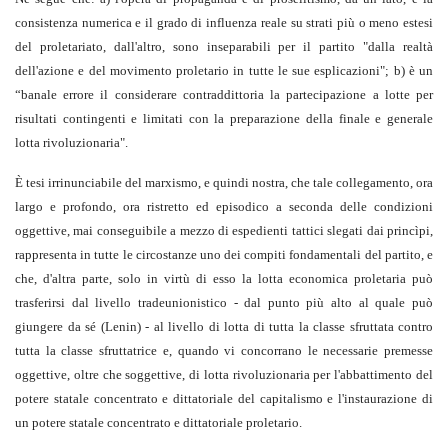
consistenza numerica e il grado di influenza reale su strati più o meno estesi
del proletariato, dall'altro, sono inseparabili per il partito "dalla realtà
dell'azione e del movimento proletario in tutte le sue esplicazioni"; b) è un
“banale errore il considerare contraddittoria la partecipazione a lotte per
risultati contingenti e limitati con la preparazione della finale e generale
lotta rivoluzionaria".
È tesi irrinunciabile del marxismo, e quindi nostra, che tale collegamento, ora
largo e profondo, ora ristretto ed episodico a seconda delle condizioni
oggettive, mai conseguibile a mezzo di espedienti tattici slegati dai princìpi,
rappresenta in tutte le circostanze uno dei compiti fondamentali del partito, e
che, d'altra parte, solo in virtù di esso la lotta economica proletaria può
trasferirsi dal livello tradeunionistico - dal punto più alto al quale può
giungere
da sé (Lenin) - al livello di lotta di tutta la classe sfruttata contro
tutta la classe sfruttatrice e, quando vi concorrano le necessarie premesse
oggettive, oltre che soggettive, di lotta rivoluzionaria per l'abbattimento del
potere statale concentrato e dittatoriale del capitalismo e l'instaurazione di
un potere statale concentrato e dittatoriale proletario.