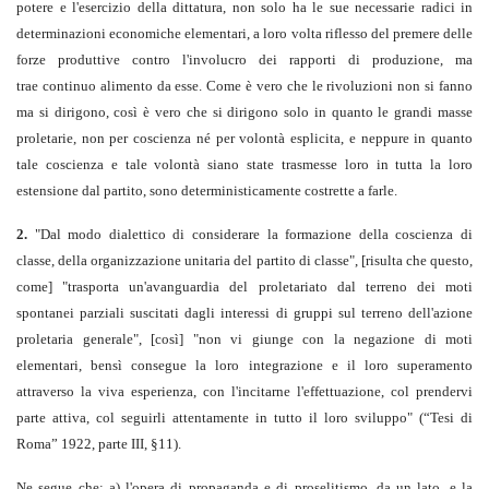
potere e l'esercizio della dittatura, non solo ha le sue necessarie radici in
determinazioni economiche elementari, a loro volta riflesso del premere delle
forze produttive contro l'involucro dei rapporti di produzione, ma
trae continuo alimento da esse. Come è vero che le rivoluzioni non si fanno
ma si dirigono, così è vero che si dirigono solo in quanto le grandi masse
proletarie, non per coscienza né per volontà esplicita, e neppure in quanto
tale coscienza e tale volontà siano state trasmesse loro in tutta la loro
estensione dal partito, sono deterministicamente costrette a farle.
2.
"Dal modo dialettico di considerare la formazione della coscienza di
classe, della organizzazione unitaria del partito di classe", [risulta che questo,
come] "trasporta un'avanguardia del proletariato dal terreno dei moti
spontanei parziali suscitati dagli interessi di gruppi sul terreno dell'azione
proletaria generale", [così] "non vi giunge con la negazione di moti
elementari, bensì consegue la loro integrazione e il loro superamento
attraverso la viva esperienza, con l'incitarne l'effettuazione, col prendervi
parte attiva, col seguirli attentamente in tutto il loro sviluppo" (“Tesi di
Roma” 1922, parte III, §11).
Ne segue che: a) l'opera di propaganda e di proselitismo, da un lato, e la