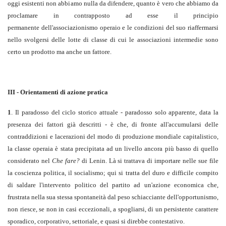
oggi esistenti non abbiamo nulla da difendere, quanto è vero che abbiamo da
proclamare
in contrapposto ad esse il principio
permanente dell'associazionismo operaio e le condizioni del suo riaffermarsi
nello svolgersi delle lotte di classe di cui le associazioni intermedie sono
certo un prodotto ma anche un fattore.
III - Orientamenti di azione pratica
1
. Il paradosso del ciclo storico attuale - paradosso solo apparente, data la
presenza dei fattori già descritti - è che, di fronte all'accumularsi delle
contraddizioni e lacerazioni del modo di produzione mondiale capitalistico,
la classe operaia è stata precipitata ad un livello ancora più basso di quello
considerato nel
Che fare?
di Lenin. Là si trattava di importare nelle sue file
la coscienza politica, il socialismo; qui si tratta del duro e difficile compito
di saldare l'intervento politico del partito ad un'azione economica che,
frustrata nella sua stessa spontaneità dal peso schiacciante dell'opportunismo,
non riesce, se non in casi eccezionali, a spogliarsi, di un persistente carattere
sporadico, corporativo, settoriale, e quasi si direbbe contestativo.