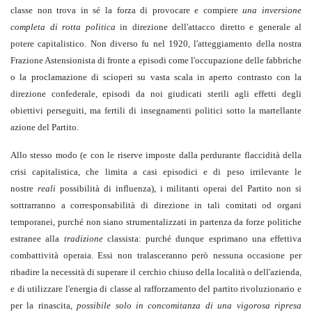
classe non trova in sé la forza di provocare e compiere
una inversione
completa di rotta politica
in direzione dell'attacco diretto e generale al
potere capitalistico. Non diverso fu nel 1920, l'atteggiamento della nostra
Frazione Astensionista di fronte a episodi come l'occupazione delle fabbriche
o la proclamazione di scioperi su vasta scala in aperto contrasto con la
direzione confederale, episodi da noi giudicati sterili agli effetti degli
obiettivi perseguiti, ma fertili di insegnamenti politici sotto la martellante
azione del Partito.
Allo stesso modo (e con le riserve imposte dalla perdurante flaccidità della
crisi capitalistica, che limita a casi episodici e di peso irrilevante le
nostre
reali
possibilità di influenza), i militanti operai del Partito non si
sottrarranno a corresponsabilità di direzione in tali comitati od organi
temporanei, purché non siano strumentalizzati in partenza da forze politiche
estranee alla
tradizione
classista: purché dunque esprimano una effettiva
combattività operaia. Essi non tralasceranno però nessuna occasione per
ribadire la necessità di superare il cerchio chiuso della località o dell'azienda,
e di utilizzare l'energia di classe al rafforzamento del partito rivoluzionario e
per la rinascita,
possibile solo in concomitanza di una vigorosa ripresa