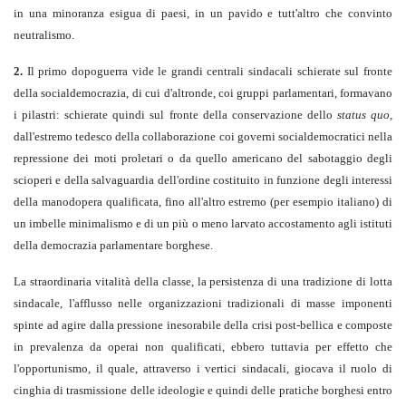
in una minoranza esigua di paesi, in un pavido e tutt'altro che convinto
neutralismo.
2.
Il primo dopoguerra vide le grandi centrali sindacali schierate sul fronte
della socialdemocrazia, di cui d'altronde, coi gruppi parlamentari, formavano
i pilastri: schierate quindi sul fronte della conservazione dello
status quo
,
dall'estremo tedesco della collaborazione coi governi socialdemocratici nella
repressione dei moti proletari o da quello americano del sabotaggio degli
scioperi e della salvaguardia dell'ordine costituito in funzione degli interessi
della manodopera qualificata, fino all'altro estremo (per esempio italiano) di
un imbelle minimalismo e di un più o meno larvato accostamento agli istituti
della democrazia parlamentare borghese.
La straordinaria vitalità della classe, la persistenza di una tradizione di lotta
sindacale, l'afflusso nelle organizzazioni tradizionali di masse imponenti
spinte ad agire dalla pressione inesorabile della crisi post-bellica e composte
in prevalenza da operai non qualificati, ebbero tuttavia per effetto che
l'opportunismo, il quale, attraverso i vertici sindacali, giocava il ruolo di
cinghia di trasmissione delle ideologie e quindi delle pratiche borghesi entro