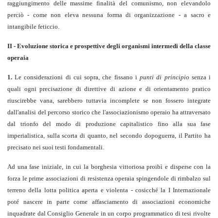
raggiungimento delle massime finalità del comunismo, non elevandolo
perciò - come non eleva nessuna forma di organizzazione - a sacro e
intangibile feticcio.
II - Evoluzione storica e prospettive degli organismi intermedi della classe
operaia
1.
Le considerazioni di cui sopra, che fissano i
punti di principio
senza i
quali ogni precisazione di direttive di azione e di orientamento pratico
riuscirebbe vana, sarebbero tuttavia incomplete se non fossero integrate
dall'analisi del percorso storico che l'associazionismo operaio ha attraversato
dal trionfo del modo di produzione capitalistico fino alla sua fase
imperialistica, sulla scorta di quanto, nel secondo dopoguerra, il Partito ha
precisato nei suoi testi fondamentali.
Ad una fase iniziale, in cui la borghesia vittoriosa proibì e disperse con la
forza le prime associazioni di resistenza operaia spingendole di rimbalzo sul
terreno della lotta politica aperta e violenta - cosicché la I Internazionale
poté nascere in parte come affasciamento di associazioni economiche
inquadrate dal Consiglio Generale in un corpo programmatico di tesi rivolte