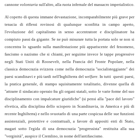
cannone
volontaria
sull'altro, alla ruota infernale del massacro imperialistico.
Al coperto di questa immane devastazione, incomparabilmente più grave per
tenacia di riflessi rovinosi di qualunque sconfitta in campo aperto,
l'evoluzione del capitalismo in senso accentratore e disciplinatore ha
compiuto passi da gigante. Se ne può misurare tutta la portata solo se non si
concentra lo sguardo sulla manifestazione più appariscente del fenomeno,
fascismo o nazismo che si chiami, per seguirne invece le tappe progressive
negli Stati Uniti di Roosevelt, nella Francia del Fronte Popolare, nella
classica democrazia svizzera come nella democrazia "socialisteggiante" dei
paesi scandinavi e più tardi nell'Inghilterra del
welfare
. In tutti questi paesi,
la pratica generale, di stampo squisitamente totalitario, divenne quella di
"attrarre il sindacato operaio fra gli organi statali, sotto le varie forme del suo
disciplinamento con impalcature giuridiche" (si pensi alla "pace del lavoro"
elvetica, alla disciplina dello sciopero in Scandinavia, in America e più di
recente Inghilterra) e nello svuotarlo di una parte cospicua delle sue funzioni
assistenziali, protettive e contrattuali, a favore di appositi enti di Stato,
magari sotto l'egida di una democrazia "progressista" restituita alla sua
"verginità", auspice il Cremlino, in nome dell'antifascismo.