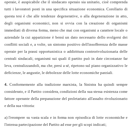
operaie, è auspicabile che il sindacato operaio sia unitario, cioè comprenda
tutti i lavoratori posti in una specifica situazione economica. Corollario di
questa tesi è che alle tendenze degenerative, o alla degenerazione in atto,
degli organismi economici, non si ovvia con la creazione di organismi
immediati di diversa forma, meno che mai con organismi a carattere locale o
aziendale la cui apparizione è bensì un dato necessario dello svolgersi dei
conflitti sociali e, a volte, un sintomo positivo dell'insofferenza delle masse
operaie per la prassi opportunistica o addirittura controrivoluzionaria delle
centrali sindacali; organismi sui quali il partito può in date circostanze far
leva, centralizzandoli, ma che, presi a sé, ripetono sul piano organizzativo le
deficienze, le angustie, le debolezze delle lotte economiche parziali.
4.
Conformemente alla tradizione marxista, la Sinistra ha quindi sempre
considerato, e il Partito considera, condizioni della sua stessa esistenza come
fattore operante della preparazione del proletariato all'assalto rivoluzionario
e della sua vittoria:
a) l'erompere su vasta scala e in forma non episodica di lotte economiche e
l'intensa partecipazione del Partito ad esse per gli scopi indicati;