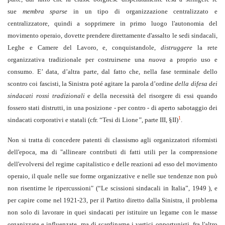
sue
membra sparse
in un tipo di organizzazione centralizzato e
centralizzatore, quindi a sopprimere in primo luogo l'autonomia del
movimento operaio, dovette prendere direttamente d'assalto le sedi sindacali,
Leghe e Camere del Lavoro, e, conquistandole,
distruggere
la rete
organizzativa tradizionale per costruirsene una
nuova
a proprio uso e
consumo. E’ data, d’altra parte, dal fatto che, nella fase terminale dello
scontro coi fascisti, la Sinistra poté agitare la parola d’ordine
della difesa dei
sindacati rossi tradizionali
e della necessità del risorgere di essi quando
fossero stati distrutti, in una posizione - per contro - di aperto sabotaggio dei
1
sindacati corporativi e statali (cfr. “Tesi di Lione
”
, parte III, §II)
.
Non si tratta di concedere patenti di classismo agli organizzatori riformisti
dell'epoca, ma di "allineare contributi di fatti utili per la comprensione
dell'evolversi del regime capitalistico e delle reazioni ad esso del movimento
operaio, il quale nelle sue forme organizzative e nelle sue tendenze non può
non risentirne le ripercussioni" (“Le scissioni sindacali in Italia”, 1949 ), e
per capire come nel 1921-23, per il Partito diretto dalla Sinistra, il problema
non solo di lavorare in quei sindacati per istituire un legame con le masse
organizzate e influenzate, ma di scardinarne i vertici opportunisti, fra l'altro