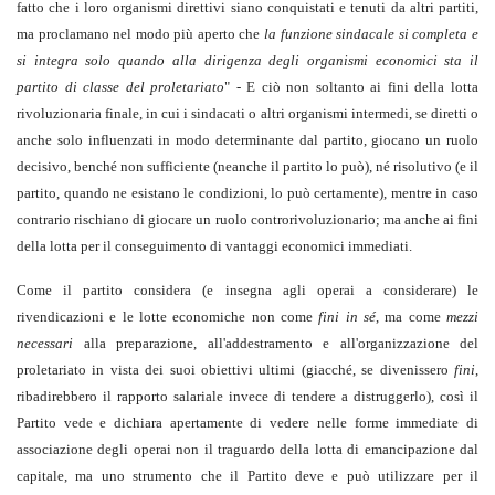
fatto che i loro organismi direttivi siano conquistati e tenuti da altri partiti,
ma proclamano nel modo più aperto che
la funzione sindacale si completa e
si integra solo quando alla dirigenza degli organismi economici sta il
partito di classe del proletariato
" - E ciò non soltanto ai fini della lotta
rivoluzionaria finale, in cui i sindacati o altri organismi intermedi, se diretti o
anche solo influenzati in modo determinante dal partito, giocano un ruolo
decisivo, benché non sufficiente (neanche il partito lo può), né risolutivo (e il
partito, quando ne esistano le condizioni, lo può certamente), mentre in caso
contrario rischiano di giocare un ruolo controrivoluzionario; ma anche ai fini
della lotta per il conseguimento di vantaggi economici immediati.
Come il partito considera (e insegna agli operai a considerare) le
rivendicazioni e le lotte economiche non come
fini in sé
, ma come
mezzi
necessari
alla preparazione, all'addestramento e all'organizzazione del
proletariato in vista dei suoi obiettivi ultimi (giacché, se divenissero
fini
,
ribadirebbero il rapporto salariale invece di tendere a distruggerlo), così il
Partito vede e dichiara apertamente di vedere nelle forme immediate di
associazione degli operai non il traguardo della lotta di emancipazione dal
capitale, ma uno strumento che il Partito deve e può utilizzare per il