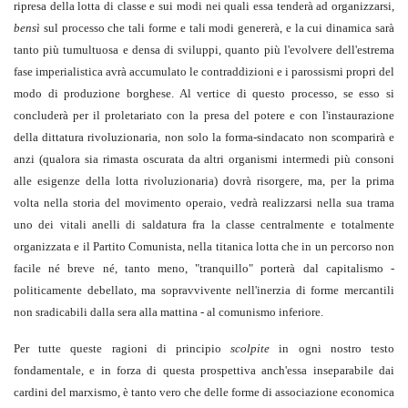
ripresa della lotta di classe e sui modi nei quali essa tenderà ad organizzarsi,
bensì
sul processo che tali forme e tali modi genererà, e la cui dinamica sarà
tanto più tumultuosa e densa di sviluppi, quanto più l'evolvere dell'estrema
fase imperialistica avrà accumulato le contraddizioni e i parossismi propri del
modo di produzione borghese. Al vertice di questo processo, se esso si
concluderà per il proletariato con la presa del potere e con l'instaurazione
della dittatura rivoluzionaria, non solo la forma-sindacato non scomparirà e
anzi (qualora sia rimasta oscurata da altri organismi intermedi più consoni
alle esigenze della lotta rivoluzionaria) dovrà risorgere, ma, per la prima
volta nella storia del movimento operaio, vedrà realizzarsi nella sua trama
uno dei vitali anelli di saldatura fra la classe centralmente e totalmente
organizzata e il Partito Comunista, nella titanica lotta che in un percorso non
facile né breve né, tanto meno, "tranquillo" porterà dal capitalismo -
politicamente debellato, ma sopravvivente nell'inerzia di forme mercantili
non sradicabili dalla sera alla mattina - al comunismo inferiore.
Per tutte queste ragioni di principio
scolpite
in ogni nostro testo
fondamentale, e in forza di questa prospettiva anch'essa inseparabile dai
cardini del marxismo, è tanto vero che delle forme di associazione economica