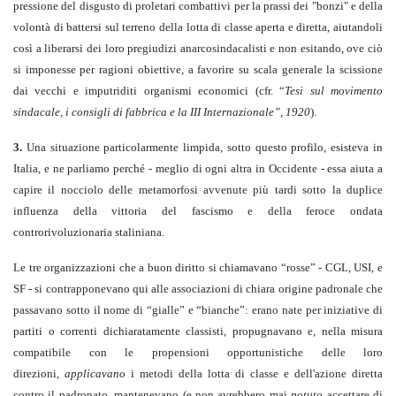
pressione del disgusto di proletari combattivi per la prassi dei "bonzi" e della
volontà di battersi sul terreno della lotta di classe aperta e diretta, aiutandoli
così a liberarsi dei loro pregiudizi anarcosindacalisti e non esitando, ove ciò
si imponesse per ragioni obiettive, a favorire su scala generale la scissione
dai vecchi e imputriditi organismi economici (cfr. “
Tesi sul movimento
sindacale, i consigli di fabbrica e la III Internazionale”, 1920
).
3.
Una situazione particolarmente limpida, sotto questo profilo, esisteva in
Italia, e ne parliamo perché - meglio di ogni altra in Occidente - essa aiuta a
capire il nocciolo delle metamorfosi avvenute più tardi sotto la duplice
influenza della vittoria del fascismo e della feroce ondata
controrivoluzionaria staliniana.
Le tre organizzazioni che a buon diritto si chiamavano “rosse” - CGL, USI, e
SF - si contrapponevano qui alle associazioni di chiara origine padronale che
passavano sotto il nome di “gialle” e “bianche”: erano nate per iniziative di
partiti o correnti dichiaratamente classisti, propugnavano e, nella misura
compatibile con le propensioni opportunistiche delle loro
direzioni,
applicavano
i metodi della lotta di classe e dell'azione diretta
contro il padronato, mantenevano (e non avrebbero mai
potuto
accettare di