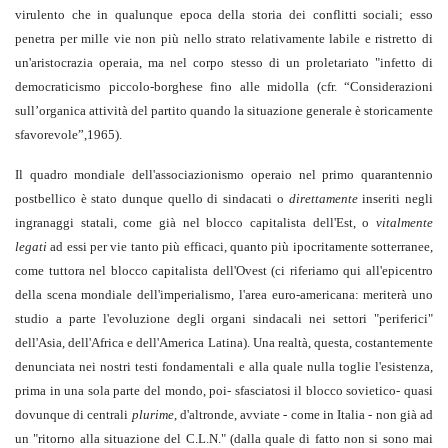
virulento che in qualunque epoca della storia dei conflitti sociali; esso
penetra per mille vie non più nello strato relativamente labile e ristretto di
un'aristocrazia operaia, ma nel corpo stesso di un proletariato "infetto di
democraticismo piccolo-borghese fino alle midolla (cfr. “Considerazioni
sull’organica attività del partito quando la situazione generale è storicamente
sfavorevole”,1965).
Il quadro
mondiale dell'associazionismo operaio nel primo quarantennio
postbellico è stato dunque quello di sindacati o
direttamente
inseriti negli
ingranaggi statali, come già nel blocco capitalista dell'Est, o
vitalmente
legati
ad essi per vie tanto più efficaci, quanto più ipocritamente sotterranee,
come tuttora nel blocco capitalista dell'Ovest (ci riferiamo qui all'epicentro
della scena mondiale dell'imperialismo, l'area euro-americana: meriterà uno
studio a parte l'evoluzione degli organi sindacali nei settori "periferici"
dell'Asia, dell'Africa e dell'America Latina). Una realtà, questa, costantemente
denunciata nei nostri testi fondamentali e alla quale nulla toglie l'esistenza,
prima in una sola parte del mondo, poi- sfasciatosi il blocco sovietico- quasi
dovunque di centrali
plurime
, d'altronde, avviate - come in Italia - non già ad
un "ritorno alla situazione del C.L.N." (dalla quale di fatto non si sono mai