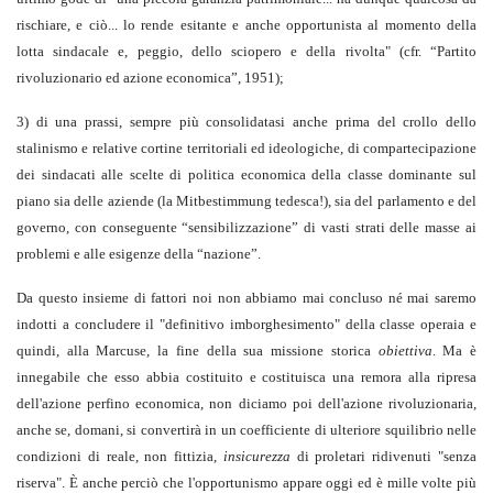
rischiare, e ciò... lo rende esitante e anche opportunista al momento della
lotta sindacale e, peggio, dello sciopero e della rivolta" (cfr. “Partito
rivoluzionario ed azione economica”, 1951);
3) di una prassi, sempre più consolidatasi anche prima del crollo dello
stalinismo e relative cortine territoriali ed ideologiche, di compartecipazione
dei sindacati alle scelte di politica economica della classe dominante sul
piano sia delle aziende (la Mitbestimmung tedesca!), sia del parlamento e del
governo, con conseguente “sensibilizzazione” di vasti strati delle masse ai
problemi e alle esigenze della “nazione”.
Da questo insieme di fattori noi non abbiamo mai concluso né mai saremo
indotti a concludere il "definitivo imborghesimento" della classe operaia e
quindi, alla Marcuse, la fine della sua missione storica
obiettiva
. Ma è
innegabile che esso abbia costituito e costituisca una remora alla ripresa
dell'azione perfino economica, non diciamo poi dell'azione rivoluzionaria,
anche se, domani, si convertirà in un coefficiente di ulteriore squilibrio nelle
condizioni di reale, non fittizia,
insicurezza
di proletari ridivenuti "senza
riserva". È anche perciò che l'opportunismo appare oggi ed è mille volte più