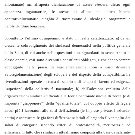
allontanate) ma all'aperta dichiarazione di
essere rimaste
, dietro ogni
apparenza ingannatrice, le stesse di allora: un unico blocco
controrivoluzionario, cinghia di trasmissione di ideologie, programmi e
parole d'ordine borghesi.
Soprattutto l’ultimo quinquennio è stato in realtà caratterizzato: a) da un
crescente coinvolgimento dei sindacati democratici nella politica generale
dello Stato, di cui anche nelle questioni non riguardanti in senso stretto la
classe operaia, essi sono divenuti i consulenti obbligati, e che hanno sempre
appoggiato nella prassi di regolamentazione (non a caso divenuta
autoregolamentazione) degli scioperi e del rispetto della compatibilità fra
rivendicazioni operaie in tema di salario e di tempo di lavoro ed esigenze
“superiori” della collettività nazionale; b) dall’adesione esplicita delle
organizzazioni sindacali ufficiali alla teoria padronale nuova di zecca (e di
impronta “giapponese”) della “qualità totale”, col doppio effetto di legare
ancor più i lavoratori alle sorti dell’azienda (le imprese private, l’azienda-
patria) e accrescere le già forti differenze salariali allargando il ventaglio dei
salari di categoria secondo criteri di professionalità, meritocrazia ed
efficienza. Il fatto che i sindacati attuali siano composti alla base da salariati-