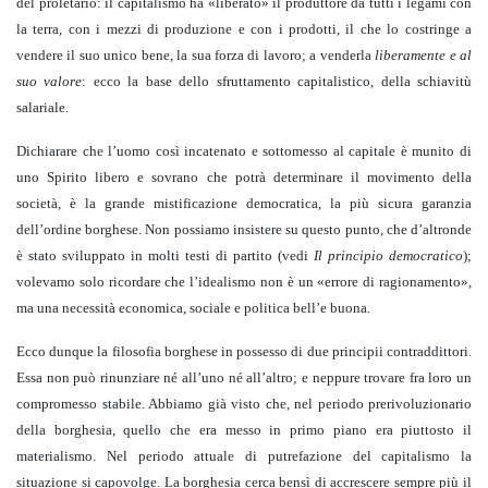
del proletario: il capitalismo ha «liberato» il produttore da tutti i legami con
la terra, con i mezzi di produzione e con i prodotti, il che lo costringe a
vendere il suo unico bene, la sua forza di lavoro; a venderla
liberamente e al
suo valore
: ecco la base dello sfruttamento capitalistico, della schiavitù
salariale.
Dichiarare che l’uomo così incatenato e sottomesso al capitale è munito di
uno Spirito libero e sovrano che potrà determinare il movimento della
società, è la grande mistificazione democratica, la più sicura garanzia
dell’ordine borghese. Non possiamo insistere su questo punto, che d’altronde
è stato sviluppato in molti testi di partito (vedi
Il principio democratico
);
volevamo solo ricordare che l’idealismo non è un «errore di ragionamento»,
ma una necessità economica, sociale e politica bell’e buona.
Ecco dunque la filosofia borghese in possesso di due principii contraddittori.
Essa non può rinunziare né all’uno né all’altro; e neppure trovare fra loro un
compromesso stabile. Abbiamo già visto che, nel periodo prerivoluzionario
della borghesia, quello che era messo in primo piano era piuttosto il
materialismo. Nel periodo attuale di putrefazione del capitalismo la
situazione si capovolge. La borghesia cerca bensì di accrescere sempre più il