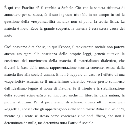
È qui che Eraclito dà il cambio a Sofocle. Ciò che la società rifiutava di
ammettere per se stessa, fa il suo ingresso trionfale in un campo in cui la
questione della «responsabilità morale» non si pone: la teoria fisica. La
materia è moto. Ecco la grande scoperta: la materia è essa stessa causa del
moto.
Così possiamo dire che se, in quell’epoca, il movimento sociale non poteva
ancora assurgere alla coscienza delle proprie leggi, generò tuttavia la
coscienza del movimento della materia, il materialismo dialettico, che
diverrà la base della nostra rappresentazione teorica coerente, estesa dalla
materia fino alla società umana. E non è neppure un caso, o l’effetto di una
«superiorità» astratta, se il materialismo dialettico venne presto sommerso
dall’idealismo legato al nome di Platone: fu il trionfo e la stabilizzazione
della
società schiavistica
ad imporre, anche in filosofia della natura, la
propria struttura. Per il proprietario di schiavi, questi ultimi sono puri
«oggetti», «cose» che gli appartengono e che sono
mosse dalla sua volontà
,
mentre egli sente sé stesso come coscienza e volontà
libera
, che non è
determinata da nulla, ma determina tutta l’attività sociale.