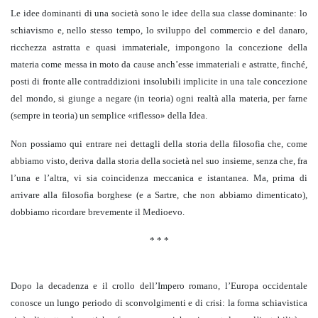
Le idee dominanti di una società sono le idee della sua classe dominante: lo
schiavismo e, nello stesso tempo, lo sviluppo del commercio e del danaro,
ricchezza astratta e quasi immateriale, impongono la concezione della
materia come messa in moto da cause anch’esse immateriali e astratte, finché,
posti di fronte alle contraddizioni insolubili implicite in una tale concezione
del mondo, si giunge a negare (in teoria) ogni realtà alla materia, per farne
(sempre in teoria) un semplice «riflesso» della Idea.
Non possiamo qui entrare nei dettagli della storia della filosofia che, come
abbiamo visto, deriva dalla storia della società nel suo insieme, senza che, fra
l’una e l’altra, vi sia coincidenza meccanica e istantanea. Ma, prima di
arrivare alla filosofia borghese (e a Sartre, che non abbiamo dimenticato),
dobbiamo ricordare brevemente il Medioevo.
* * *
Dopo la decadenza e il crollo dell’Impero romano, l’Europa occidentale
conosce un lungo periodo di sconvolgimenti e di crisi: la forma schiavistica