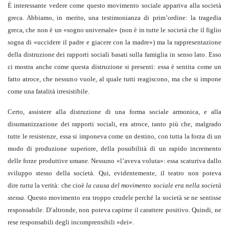
È interessante vedere come questo movimento sociale appariva alla società
greca. Abbiamo, in merito, una testimonianza di prim’ordine: la tragedia
greca, che non è un «sogno universale» (non è in tutte le società che il figlio
sogna di «uccidere il padre e giacere con la madre») ma la rappresentazione
della distruzione dei rapporti sociali basati sulla famiglia in senso lato. Esso
ci mostra anche come questa distruzione si presenti: essa è sentita come un
fatto atroce, che nessuno vuole, al quale tutti reagiscono, ma che si impone
come una fatalità irresistibile.
Certo, assistere alla distruzione di una forma sociale armonica, e alla
disumanizzazione dei rapporti sociali, era atroce, tanto più che, malgrado
tutte le resistenze, essa si imponeva come un destino, con tutta la forza di un
modo di produzione superiore, della possibilità di un rapido incremento
delle forze produttive umane. Nessuno «l’aveva voluta»: essa scaturiva dallo
sviluppo stesso della società. Qui, evidentemente, il teatro non poteva
dire
tutta
la verità: che cioè
la causa del movimento sociale era nella società
stessa
. Questo movimento era troppo crudele perché la società se ne sentisse
responsabile. D’altronde, non poteva capirne il carattere positivo. Quindi, ne
rese responsabili degli incomprensibili «dei».