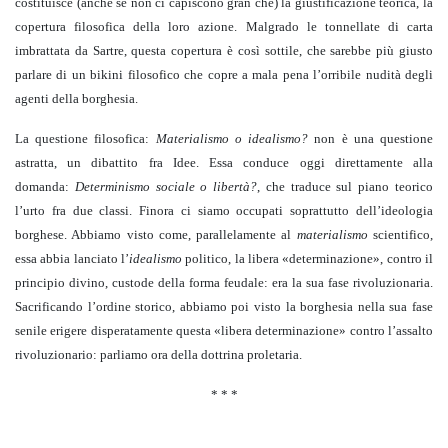
costituisce (anche se non ci capiscono gran che) la giustificazione teorica, la
copertura filosofica della loro azione. Malgrado le tonnellate di carta
imbrattata da Sartre, questa copertura è così sottile, che sarebbe più giusto
parlare di un bikini filosofico che copre a mala pena l’orribile nudità degli
agenti della borghesia.
La questione filosofica:
Materialismo o idealismo?
non è una questione
astratta, un dibattito fra Idee. Essa conduce oggi direttamente alla
domanda:
Determinismo sociale o libertà?
, che traduce sul piano teorico
l’urto fra due classi. Finora ci siamo occupati soprattutto dell’ideologia
borghese. Abbiamo visto come, parallelamente al
materialismo
scientifico,
essa abbia lanciato l’
idealismo
politico, la libera «determinazione», contro il
principio divino, custode della forma feudale: era la sua fase rivoluzionaria.
Sacrificando l’ordine storico, abbiamo poi visto la borghesia nella sua fase
senile erigere disperatamente questa «libera determinazione» contro l’assalto
rivoluzionario: parliamo ora della dottrina proletaria.
* * *