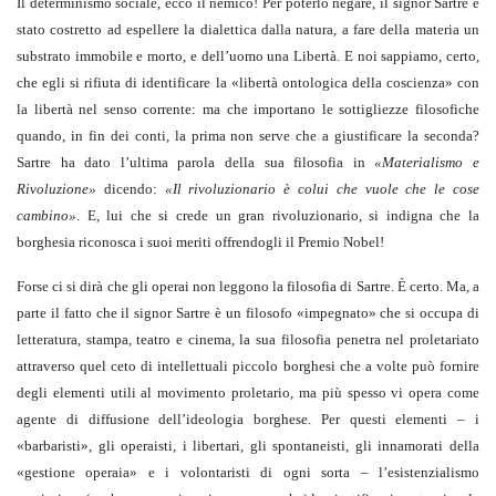
Il determinismo sociale, ecco il nemico! Per poterlo negare, il signor Sartre è
stato costretto ad espellere la dialettica dalla natura, a fare della materia un
substrato immobile e morto, e dell’uomo una Libertà. E noi sappiamo, certo,
che egli si rifiuta di identificare la «libertà ontologica della coscienza» con
la libertà nel senso corrente: ma che importano le sottigliezze filosofiche
quando, in fin dei conti, la prima non serve che a giustificare la seconda?
Sartre ha dato l’ultima parola della sua filosofia in
«Materialismo e
Rivoluzione»
dicendo:
«Il rivoluzionario è colui che vuole che le cose
cambino»
. E, lui che si crede un gran rivoluzionario, si indigna che la
borghesia riconosca i suoi meriti offrendogli il Premio Nobel!
Forse ci si dirà che gli operai non leggono la filosofia di Sartre. È certo. Ma, a
parte il fatto che il signor Sartre è un filosofo «impegnato» che si occupa di
letteratura, stampa, teatro e cinema, la sua filosofia penetra nel proletariato
attraverso quel ceto di intellettuali piccolo borghesi che a volte può fornire
degli elementi utili al movimento proletario, ma più spesso vi opera come
agente di diffusione dell’ideologia borghese. Per questi elementi – i
«barbaristi», gli operaisti, i libertari, gli spontaneisti, gli innamorati della
«gestione operaia» e i volontaristi di ogni sorta – l’esistenzialismo