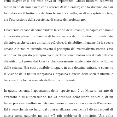
certo Mayer, cosa del resto priva di importanza! Questi militanti sapevano
molto bene di non essere che i
teorici di una classe
; che la dottrina da essi
formulata era il frutto non del loro fecondo cervello, ma di una spinta sociale,
era l’espressione della coscienza di classe del proletariato.
Divenendo capace di comprendere la storia dell’umanità, di capire che non è
«una storia piena di chiasso e di furore narrata da un idiota», il proletariato
diveniva anche capace di risalire più oltre, di ristabilire il legame fra la specie
umana e la natura. Avendo trovato il principio del materialismo storico, esso
scopriva che questo principio era in perfetta concordanza con il materialismo
dialettico già posto dai Greci e clamorosamente confermato dallo sviluppo
delle scienze. Era così possibile integrare in una dottrina unitaria e coerente
la visione della natura inorganica e organica e quella della società umana, e
tracciare lo schema generale della storia universale.
In questo schema, l’apparizione della specie non è un Mistero, un atto di
creazione o di autocreazione, ma
un prodotto della storia naturale
, di un
lungo processo svoltosi in date condizioni in una certa regione dell’universo.
Ed è vero che siamo lungi dal poter analizzare veramente i diversi aspetti di
questa storia naturale, ma non v’è più problema di principio. Una volta