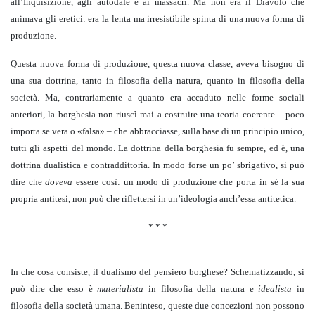
all’Inquisizione, agli autodafé e ai massacri. Ma non era il Diavolo che
animava gli eretici: era la lenta ma irresistibile spinta di una nuova forma di
produzione.
Questa nuova forma di produzione, questa nuova classe, aveva bisogno di
una sua dottrina, tanto in filosofia della natura, quanto in filosofia della
società. Ma, contrariamente a quanto era accaduto nelle forme sociali
anteriori, la borghesia non riuscì mai a costruire una teoria coerente – poco
importa se vera o «falsa» – che abbracciasse, sulla base di un principio unico,
tutti gli aspetti del mondo. La dottrina della borghesia fu sempre, ed è, una
dottrina dualistica e contraddittoria. In modo forse un po’ sbrigativo, si può
dire che
doveva
essere così: un modo di produzione che porta in sé la sua
propria antitesi, non può che riflettersi in un’ideologia anch’essa antitetica.
* * *
In che cosa consiste, il dualismo del pensiero borghese? Schematizzando, si
può dire che esso è
materialista
in filosofia della natura e
idealista
in
filosofia della società umana. Beninteso, queste due concezioni non possono