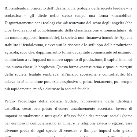
Riprendendo il principio dell’idealismo, la teologia della società feudale – la
scolastica – gli diede nello stesso tempo una forma «immobile».
Disgraziatamente per i teologi che «discutevano del sesso degli angeli» (che
cioè lavoravano al completamento della classificazione e nomenclatura di
un mondo supposto immutabile), la società non rimaneva immobile. Appena
stabilito il feudalesimo, e avvenuti la risposta e lo sviluppo della produzione
agricola, ecco che, dapprima sotto forma di capitale commerciale od usurario,
cominciano a svilupparsi un nuovo rapporto di produzione, il capitalismo, ed
una nuova classe, la borghesia. Questa forma «parassitaria» e quasi ai margini
della società feudale sembrava, all’inizio, accessoria e controllabile. Ma
celava in sé un enorme potenziale esplosivo e, prima lentamente, poi sempre
più rapidamente, minò e distrusse la società feudale.
Perciò l’ideologia della società feudale, rappresentata dalla ideologia
cattolica, cessò ben presto d’essere unanimemente accettata. Invece di
imporsi naturalmente a tutti quale riflesso fedele dei rapporti sociali (come
per esempio il confucianesimo in Cina, e le religioni azteca o egizia), essa
divenne preda di ogni specie di «eresie» e finì per imporsi solo grazie