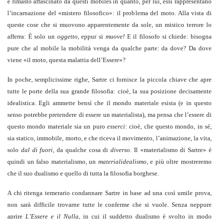
è rimasto affascinato da questi mobiles in quanto, per lui, essi rappresentano
l’incarnazione del «mistero filosofico»: il problema del moto. Alla vista di
queste cose che si muovono apparentemente da sole, un mistico terrore lo
afferra: È solo un
oggetto
, eppur si
muove!
E il filosofo si chiede: bisogna
pure che al mobile la mobilità venga da qualche parte: da dove? Da dove
viene «il moto, questa malattia dell’Essere»?
In poche, semplicissime righe, Sartre ci fornisce la piccola chiave che apre
tutte le porte della sua grande filosofia: cioè, la sua posizione decisamente
idealistica. Egli ammette bensì che il mondo materiale esista (e in questo
senso potrebbe pretendere di essere un materialista), ma pensa che l’essere di
questo mondo materiale sia un puro
esserci
: cioè, che questo mondo, in sé,
sia statico, immobile, morto, e che riceva il movimento, l’animazione, la vita,
solo
dal di fuori
, da qualche cosa di
diverso
. Il «materialismo di Sartre» è
quindi un falso materialismo, un
materialidealismo
, e più oltre mostreremo
che il suo dualismo e quello di tutta la filosofia borghese.
A chi ritenga temerario condannare Sartre in base ad una così umile prova,
non sarà difficile trovarne tutte le conferme che si vuole. Senza neppure
aprire
L’Essere e il Nulla
, in cui il suddetto dualismo è svolto in modo