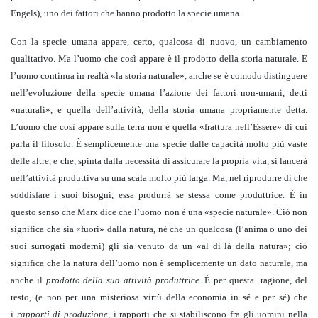
Engels), uno dei fattori che hanno prodotto la specie umana.
Con la specie umana appare, certo, qualcosa di nuovo, un cambiamento
qualitativo. Ma l’uomo che così appare è il prodotto della storia naturale. E
l’uomo continua in realtà «la storia naturale», anche se è comodo distinguere
nell’evoluzione della specie umana l’azione dei fattori non-umani, detti
«naturali», e quella dell’attività, della storia umana propriamente detta.
L’uomo che così appare sulla terra non è quella «frattura nell’Essere» di cui
parla il filosofo. È semplicemente una specie dalle capacità molto più vaste
delle altre, e che, spinta dalla necessità di assicurare la propria vita, si lancerà
nell’attività produttiva su una scala molto più larga. Ma, nel riprodurre di che
soddisfare i suoi bisogni, essa produrrà se stessa come produttrice. È in
questo senso che Marx dice che l’uomo non è una «specie naturale». Ciò non
significa che sia «fuori» dalla natura, né che un qualcosa (l’anima o uno dei
suoi surrogati moderni) gli sia venuto da un «al di là della natura»; ciò
significa che la natura dell’uomo non è semplicemente un dato naturale, ma
anche il
prodotto della sua attività produttrice
. È per questa ragione, del
resto, (e non per una misteriosa virtù della economia in sé e per sé) che
i
rapporti di produzione
, i rapporti che si stabiliscono fra gli uomini nella