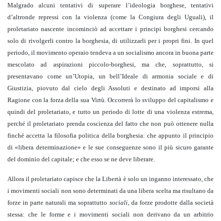
Malgrado alcuni tentativi di superare l’ideologia borghese, tentativi
d’altronde repressi con la violenza (come la Congiura degli Uguali), il
proletariato nascente incominciò ad accettare i principi borghesi cercando
solo di rivolgerli contro la borghesia, di utilizzarli per i propri fini. In quel
periodo, il movimento operaio tendeva a un socialismo ancora in buona parte
mescolato ad aspirazioni piccolo-borghesi, ma che, soprattutto, si
presentavano come un’Utopia, un bell’Ideale di armonia sociale e di
Giustizia, piovuto dal cielo degli Assoluti e destinato ad imporsi alla
Ragione con la forza della sua Virtù. Occorrerà lo sviluppo del capitalismo e
quindi del proletariato, e tutto un periodo di lotte di una violenza estrema,
perché il proletariato prenda coscienza del fatto che non può ottenere nulla
finché accetta la filosofia politica della borghesia: che appunto il principio
di «libera determinazione» e le sue conseguenze sono il più sicuro garante
del dominio del capitale; e che esso se ne deve liberare.
Allora il proletariato capisce che la Libertà è solo un inganno interessato, che
i movimenti sociali non sono determinati da una libera scelta ma risultano da
forze in parte naturali ma soprattutto
sociali
, da forze prodotte dalla società
stessa: che le forme e i movimenti sociali non derivano da un arbitrio