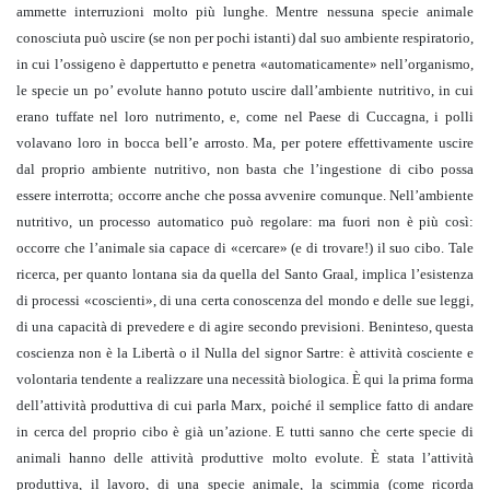
ammette interruzioni molto più lunghe. Mentre nessuna specie animale
conosciuta può uscire (se non per pochi istanti) dal suo ambiente respiratorio,
in cui l’ossigeno è dappertutto e penetra «automaticamente» nell’organismo,
le specie un po’ evolute hanno potuto uscire dall’ambiente nutritivo, in cui
erano tuffate nel loro nutrimento, e, come nel Paese di Cuccagna, i polli
volavano loro in bocca bell’e arrosto. Ma, per potere effettivamente uscire
dal proprio ambiente nutritivo, non basta che l’ingestione di cibo possa
essere interrotta; occorre anche che possa avvenire comunque. Nell’ambiente
nutritivo, un processo automatico può regolare: ma fuori non è più così:
occorre che l’animale sia capace di «cercare» (e di trovare!) il suo cibo. Tale
ricerca, per quanto lontana sia da quella del Santo Graal, implica l’esistenza
di processi «coscienti», di una certa conoscenza del mondo e delle sue leggi,
di una capacità di prevedere e di agire secondo previsioni. Beninteso, questa
coscienza non è la Libertà o il Nulla del signor Sartre: è attività cosciente e
volontaria tendente a realizzare una necessità biologica. È qui la prima forma
dell’attività produttiva di cui parla Marx, poiché il semplice fatto di andare
in cerca del proprio cibo è già un’azione. E tutti sanno che certe specie di
animali hanno delle attività produttive molto evolute. È stata l’attività
produttiva, il lavoro, di una specie animale, la scimmia (come ricorda