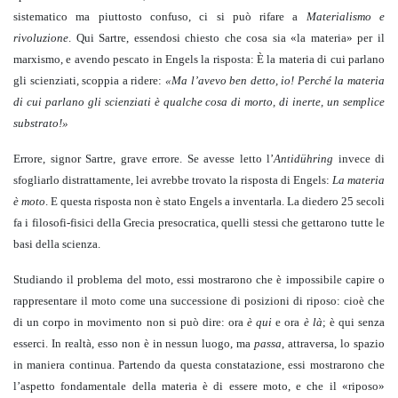
sistematico ma piuttosto confuso, ci si può rifare a
Materialismo e
rivoluzione
. Qui Sartre, essendosi chiesto che cosa sia «la materia» per il
marxismo, e avendo pescato in Engels la risposta: È la materia di cui parlano
gli scienziati, scoppia a ridere:
«Ma l’avevo ben detto, io! Perché la materia
di cui parlano gli scienziati è qualche cosa di morto, di inerte, un semplice
substrato!»
Errore, signor Sartre, grave errore. Se avesse letto l’
Antidühring
invece di
sfogliarlo distrattamente, lei avrebbe trovato la risposta di Engels:
La materia
è moto
. E questa risposta non è stato Engels a inventarla. La diedero 25 secoli
fa i filosofi-fisici della Grecia presocratica, quelli stessi che gettarono tutte le
basi della scienza.
Studiando il problema del moto, essi mostrarono che è impossibile capire o
rappresentare il moto come una successione di posizioni di riposo: cioè che
di un corpo in movimento non si può dire: ora
è qui
e ora
è là
; è qui senza
esserci. In realtà, esso non è in nessun luogo, ma
passa
, attraversa, lo spazio
in maniera continua. Partendo da questa constatazione, essi mostrarono che
l’aspetto fondamentale della materia è di essere moto, e che il «riposo»