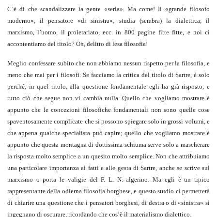
C’è di che scandalizzare la gente «seria». Ma come! Il «grande filosofo
moderno», il pensatore «di sinistra», studia (sembra) la dialettica, il
marxismo, l’uomo, il proletariato, ecc. in 800 pagine fitte fitte, e noi ci
accontentiamo del titolo? Oh, delitto di lesa filosofia!
Meglio confessare subito che non abbiamo nessun rispetto per la filosofia, e
meno che mai per i filosofi. Se facciamo la critica del titolo di Sartre, è solo
perché, in quel titolo, alla questione fondamentale egli ha già risposto, e
tutto ciò che segue non vi cambia nulla. Quello che vogliamo mostrare è
appunto che le concezioni filosofiche fondamentali non sono quelle cose
spaventosamente complicate che si possono spiegare solo in grossi volumi, e
che appena qualche specialista può capire; quello che vogliamo mostrare è
appunto che questa montagna di dottissima schiuma serve solo a mascherare
la risposta molto semplice a un quesito molto semplice. Non che attribuiamo
una particolare importanza ai fatti e alle gesta di Sartre, anche se scrive sul
marxismo o porta le valigie del F. L. N. algerino. Ma egli è un tipico
rappresentante della odierna filosofia borghese, e questo studio ci permetterà
di chiarire una questione che i pensatori borghesi, di destra o di «sinistra» si
ingegnano di oscurare, ricordando che cos’è il materialismo dialettico.