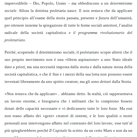
imprevedibile – Dio, Popolo, Uomo – ma obbediscono a un
determinismo
sociale
. Allora la dottrina proletaria nasce. E non restava che da applicare
quel principio all’esame della storia passata, presente e
futura
dell’umanità,
per ottenere insieme la spiegazione di tutte le forme sociali anteriori, l’analisi
radicale della società capitalistica
e il programma rivoluzionario del
proletariato
.
Perché, scoprendo il determinismo sociale, il proletariato scopre altresì che il
suo proprio movimento non è una «libera aspirazione» a uno Stato ideale
dato a priori, ma una necessità imposta dalla storia e dalla natura stessa della
società capitalistica, e che il fine e i mezzi della sua lotta non possono essere
inventati liberamente da uno spirito creatore, ma gli sono
dettati
dalla Storia.
«Non restava che da applicare»... abbiamo detto. In realtà, ciò rappresentava
un lavoro enorme, e bisognava che i militanti che lo compirono fossero
dotati delle capacità necessarie e vi dedicassero tutte le loro forze. Ma essi
non erano affatto dei «geni» creatori di sistemi, e le loro qualità o storie
personali non intervengono affatto nel contenuto del loro lavoro; esse tutt’al
più spiegherebbero perché
Il Capitale
fu scritto da un certo Marx e non da un