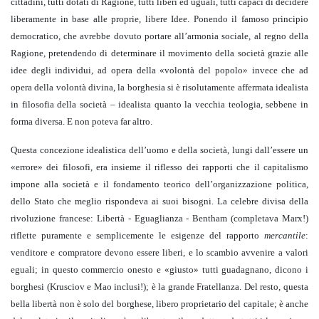
cittadini, tutti dotati di Ragione, tutti liberi ed uguali, tutti capaci di decidere
liberamente in base alle proprie, libere Idee. Ponendo il famoso principio
democratico, che avrebbe dovuto portare all’armonia sociale, al regno della
Ragione, pretendendo di determinare il movimento della società grazie alle
idee degli individui, ad opera della «volontà del popolo» invece che ad
opera della volontà divina, la borghesia si è risolutamente affermata idealista
in filosofia della società – idealista quanto la vecchia teologia, sebbene in
forma diversa. E non poteva far altro.
Questa concezione idealistica dell’uomo e della società, lungi dall’essere un
«errore» dei filosofi, era insieme il riflesso dei rapporti che il capitalismo
impone alla società e il fondamento teorico dell’organizzazione politica,
dello Stato che meglio rispondeva ai suoi bisogni. La celebre divisa della
rivoluzione francese: Libertà - Eguaglianza - Bentham (completava Marx!)
riflette puramente e semplicemente le esigenze del rapporto
mercantile
:
venditore e compratore devono essere liberi, e lo scambio avvenire a valori
eguali; in questo commercio onesto e «giusto» tutti guadagnano, dicono i
borghesi (Krusciov e Mao inclusi!); è la grande Fratellanza. Del resto, questa
bella libertà non è solo del borghese, libero proprietario del capitale; è anche