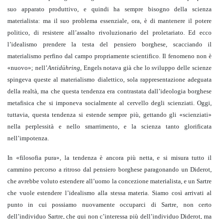
suo apparato produttivo, e quindi ha sempre bisogno della scienza
materialista: ma il suo problema essenziale, ora, è di mantenere il potere
politico, di resistere all’assalto rivoluzionario del proletariato. Ed ecco
l’idealismo prendere la testa del pensiero borghese, scacciando il
materialismo perfino dal campo propriamente scientifico. Il fenomeno non è
«nuovo»; nell’
Antidühring
, Engels notava già che lo sviluppo delle scienze
spingeva queste al materialismo dialettico, sola rappresentazione adeguata
della realtà, ma che questa tendenza era contrastata dall’ideologia borghese
metafisica che si imponeva socialmente al cervello degli scienziati. Oggi,
tuttavia, questa tendenza si estende sempre più, gettando gli «scienziati»
nella perplessità e nello smarrimento, e la scienza tanto glorificata
nell’impotenza.
In «filosofia pura», la tendenza è ancora più netta, e si misura tutto il
cammino percorso a ritroso dal pensiero borghese paragonando un Diderot,
che avrebbe voluto estendere all’uomo la concezione materialista, e un Sartre
che vuole estendere l’idealismo alla stessa materia. Siamo così arrivati al
punto in cui possiamo nuovamente occuparci di Sartre, non certo
dell’individuo Sartre, che qui non c’interessa più dell’individuo Diderot, ma