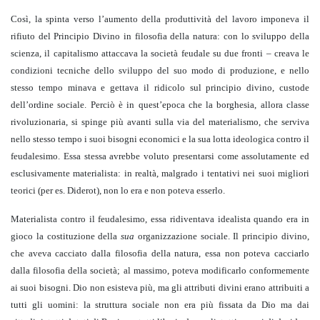
Così, la spinta verso l’aumento della produttività del lavoro imponeva il
rifiuto del Principio Divino in filosofia della natura: con lo sviluppo della
scienza, il capitalismo attaccava la società feudale su due fronti – creava le
condizioni tecniche dello sviluppo del suo modo di produzione, e nello
stesso tempo minava e gettava il ridicolo sul principio divino, custode
dell’ordine sociale. Perciò è in quest’epoca che la borghesia, allora classe
rivoluzionaria, si spinge più avanti sulla via del materialismo, che serviva
nello stesso tempo i suoi bisogni economici e la sua lotta ideologica contro il
feudalesimo. Essa stessa avrebbe voluto presentarsi come assolutamente ed
esclusivamente materialista: in realtà, malgrado i tentativi nei suoi migliori
teorici (per es. Diderot), non lo era e non poteva esserlo.
Materialista contro il feudalesimo, essa ridiventava idealista quando era in
gioco la costituzione della
sua
organizzazione sociale. Il principio divino,
che aveva cacciato dalla filosofia della natura, essa non poteva cacciarlo
dalla filosofia della società; al massimo, poteva modificarlo conformemente
ai suoi bisogni. Dio non esisteva più, ma gli attributi divini erano attribuiti a
tutti gli uomini: la struttura sociale non era più fissata da Dio ma dai