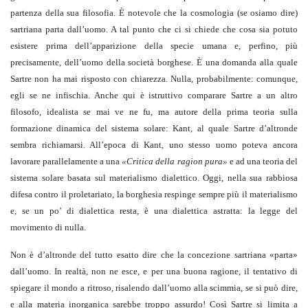
partenza della sua filosofia. È notevole che la cosmologia (se osiamo dire)
sartriana parta dall’uomo. A tal punto che ci si chiede che cosa sia potuto
esistere prima dell’apparizione della specie umana e, perfino, più
precisamente, dell’uomo della società borghese. È una domanda alla quale
Sartre non ha mai risposto con chiarezza. Nulla, probabilmente: comunque,
egli se ne infischia. Anche qui è istruttivo comparare Sartre a un altro
filosofo, idealista se mai ve ne fu, ma autore della prima teoria sulla
formazione dinamica del sistema solare: Kant, al quale Sartre d’altronde
sembra richiamarsi. All’epoca di Kant, uno stesso uomo poteva ancora
lavorare parallelamente a una
«Critica della ragion pura»
e ad una teoria del
sistema solare basata sul materialismo dialettico. Oggi, nella sua rabbiosa
difesa contro il proletariato, la borghesia respinge sempre più il materialismo
e, se un po’ di dialettica resta, è una dialettica astratta: la legge del
movimento di nulla.
Non è d’altronde del tutto esatto dire che la concezione sartriana «parta»
dall’uomo. In realtà, non ne esce, e per una buona ragione, il tentativo di
spiegare il mondo a ritroso, risalendo dall’uomo alla scimmia, se si può dire,
e alla materia inorganica sarebbe troppo assurdo! Così Sartre si limita a