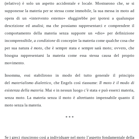
(relativo) è solo un aspetto accidentale e locale. Mostrarono che, se si
supponesse la materia per se stessa come immobile, la sua messa in moto ad
opera di un «intervento esterno» sfuggirebbe per ipotesi a qualunque
descrizione ed analisi; ma che possiamo rappresentarci e comprendere il
comportamento della materia senza supporre un «dio» per definizione
incomprensibile,
a condizione
di concepire la materia come qualche cosa che
per sua natura
è moto
, che è sempre stata e sempre sarà moto; ovvero, che
bisogna rappresentarsi la materia come essa stessa causa del proprio
movimento.
Insomma, essi stabilirono in modo del tutto generale il principio
del
materialismo dialettico
, che Engels così riassume:
Il moto è il modo di
esistenza della materia
. Mai e in nessun luogo c’è stata e può esserci materia,
senza moto. La materia senza il moto è altrettanto impensabile quanto il
moto senza la materia.
* * *
Se i greci riuscirono così a individuare nel moto l’aspetto fondamentale della