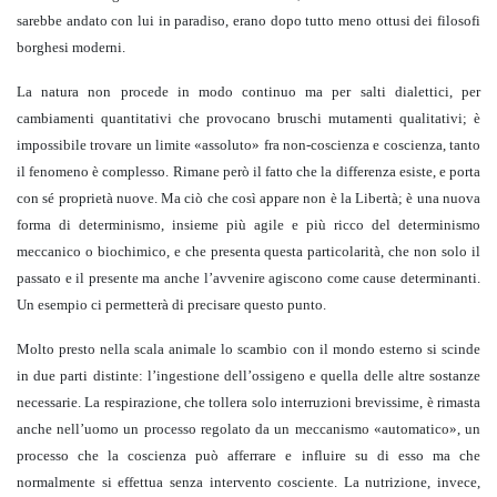
sarebbe andato con lui in paradiso, erano dopo tutto meno ottusi dei filosofi
borghesi moderni.
La natura non procede in modo continuo ma per salti dialettici, per
cambiamenti quantitativi che provocano bruschi mutamenti qualitativi; è
impossibile trovare un limite «assoluto» fra non-coscienza e coscienza, tanto
il fenomeno è complesso. Rimane però il fatto che la differenza esiste, e porta
con sé proprietà nuove. Ma ciò che così appare non è la Libertà; è una nuova
forma di determinismo, insieme più agile e più ricco del determinismo
meccanico o biochimico, e che presenta questa particolarità, che non solo il
passato e il presente ma anche l’avvenire agiscono come cause determinanti.
Un esempio ci permetterà di precisare questo punto.
Molto presto nella scala animale lo scambio con il mondo esterno si scinde
in due parti distinte: l’ingestione dell’ossigeno e quella delle altre sostanze
necessarie. La respirazione, che tollera solo interruzioni brevissime, è rimasta
anche nell’uomo un processo regolato da un meccanismo «automatico», un
processo che la coscienza può afferrare e influire su di esso ma che
normalmente si effettua senza intervento cosciente. La nutrizione, invece,