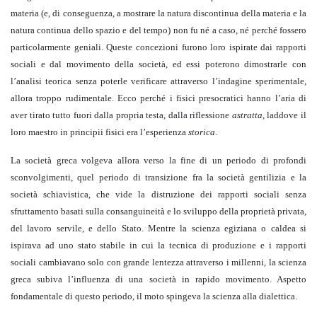
materia (e, di conseguenza, a mostrare la natura discontinua della materia e la
natura continua dello spazio e del tempo) non fu né a caso, né perché fossero
particolarmente geniali. Queste concezioni furono loro ispirate dai rapporti
sociali e dal movimento della società, ed essi poterono dimostrarle con
l’analisi teorica senza poterle verificare attraverso l’indagine sperimentale,
allora troppo rudimentale. Ecco perché i fisici presocratici hanno l’aria di
aver tirato tutto fuori dalla propria testa, dalla riflessione
astratta
, laddove il
loro maestro in principii fisici era l’esperienza
storica
.
La società greca volgeva allora verso la fine di un periodo di profondi
sconvolgimenti, quel periodo di transizione fra la società gentilizia e la
società schiavistica, che vide la distruzione dei rapporti sociali senza
sfruttamento basati sulla consanguineità e lo sviluppo della proprietà privata,
del lavoro servile, e dello Stato. Mentre la scienza egiziana o caldea si
ispirava ad uno stato stabile in cui la tecnica di produzione e i rapporti
sociali cambiavano solo con grande lentezza attraverso i millenni, la scienza
greca subiva l’influenza di una società in rapido movimento. Aspetto
fondamentale di questo periodo, il moto spingeva la scienza alla dialettica.