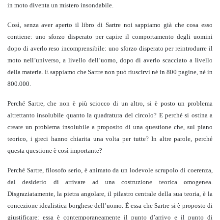
in moto diventa un mistero insondabile.
Così, senza aver aperto il libro di Sartre noi sappiamo già che cosa esso
contiene: uno sforzo disperato per capire il comportamento degli uomini
dopo di averlo reso incomprensibile: uno sforzo disperato per reintrodurre il
moto nell’universo, a livello dell’uomo, dopo di averlo scacciato a livello
della materia. E sappiamo che Sartre non può riuscirvi né in 800 pagine, né in
800.000.
Perché Sartre, che non è più sciocco di un altro, si è posto un problema
altrettanto insolubile quanto la quadratura del circolo? E perché si ostina a
creare un problema insolubile a proposito di una questione che, sul piano
teorico, i greci hanno chiarita una volta per tutte? In altre parole, perché
questa questione è così importante?
Perché Sartre, filosofo serio, è animato da un lodevole scrupolo di coerenza,
dal desiderio di arrivare ad una costruzione teorica omogenea.
Disgraziatamente, la pietra angolare, il pilastro centrale della sua teoria, è la
concezione idealistica borghese dell’uomo. È essa che Sartre si è proposto di
giustificare: essa è contemporaneamente il punto d’arrivo e il punto di