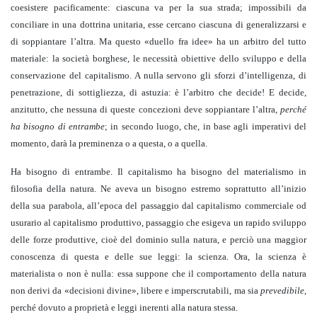
coesistere pacificamente: ciascuna va per la sua strada; impossibili da
conciliare in una dottrina unitaria, esse cercano ciascuna di generalizzarsi e
di soppiantare l’altra. Ma questo «duello fra idee» ha un arbitro del tutto
materiale: la società borghese, le necessità obiettive dello sviluppo e della
conservazione del capitalismo. A nulla servono gli sforzi d’intelligenza, di
penetrazione, di sottigliezza, di astuzia: è l’arbitro che decide! E decide,
anzitutto, che nessuna di queste concezioni deve soppiantare l’altra,
perché
ha bisogno di entrambe
; in secondo luogo, che, in base agli imperativi del
momento, darà la preminenza o a questa, o a quella.
Ha bisogno di entrambe. Il capitalismo ha bisogno del materialismo in
filosofia della natura. Ne aveva un bisogno estremo soprattutto all’inizio
della sua parabola, all’epoca del passaggio dal capitalismo commerciale od
usurario al capitalismo produttivo, passaggio che esigeva un rapido sviluppo
delle forze produttive, cioè del dominio sulla natura, e perciò una maggior
conoscenza di questa e delle sue leggi: la scienza. Ora, la scienza è
materialista o non è nulla: essa suppone che il comportamento della natura
non derivi da «decisioni divine», libere e imperscrutabili, ma sia
prevedibile
,
perché dovuto a proprietà e leggi inerenti alla natura stessa.