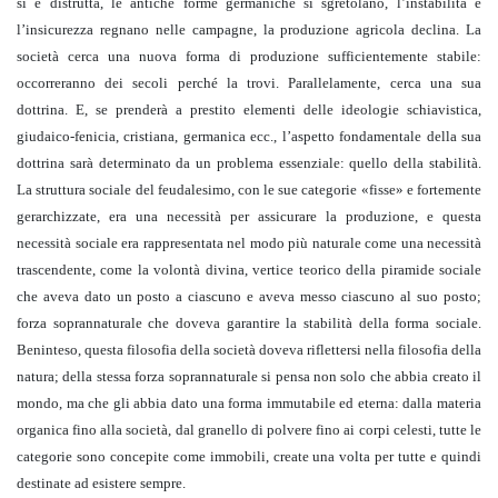
si è distrutta, le antiche forme germaniche si sgretolano, l’instabilità e
l’insicurezza regnano nelle campagne, la produzione agricola declina. La
società cerca una nuova forma di produzione sufficientemente stabile:
occorreranno dei secoli perché la trovi. Parallelamente, cerca una sua
dottrina. E, se prenderà a prestito elementi delle ideologie schiavistica,
giudaico-fenicia, cristiana, germanica ecc., l’aspetto fondamentale della sua
dottrina sarà determinato da un problema essenziale: quello della stabilità.
La struttura sociale del feudalesimo, con le sue categorie «fisse» e fortemente
gerarchizzate, era una necessità per assicurare la produzione, e questa
necessità sociale era rappresentata nel modo più naturale come una necessità
trascendente, come la volontà divina, vertice teorico della piramide sociale
che aveva dato un posto a ciascuno e aveva messo ciascuno al suo posto;
forza soprannaturale che doveva garantire la stabilità della forma sociale.
Beninteso, questa filosofia della società doveva riflettersi nella filosofia della
natura; della stessa forza soprannaturale si pensa non solo che abbia creato il
mondo, ma che gli abbia dato una forma immutabile ed eterna: dalla materia
organica fino alla società, dal granello di polvere fino ai corpi celesti, tutte le
categorie sono concepite come immobili, create una volta per tutte e quindi
destinate ad esistere sempre.