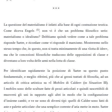
* * *
La questione del materialismo è infatti alla base di ogni costruzione teorica.
(1)
Come diceva Engels
, non vi è che un problema filosofico serio:
materialismo o idealismo? Dobbiamo quindi vedere come a tale problema
risponde Sartre, e ricordare come vi risponde il marxismo. Mostreremo nello
stesso tempo che, in questo, non si tratta minimamente di una «lotta di idee»,
ma che le concezioni filosofiche traducono delle opposizioni di classe e
diventano a loro volta delle armi nella lotta di classe.
Per identificare rapidamente la posizione di Sartre su questo punto
fondamentale, e meglio riferirsi, più che ai grossi trattati di filosofia, ad un
articolo di critica artistica su «I
Mobiles
di Calder» (in
Situation
III).
I
mobiles
sono delle sculture fatte di pezzi articolati e quindi suscettibili di
muoversi gli uni in rapporto agli altri in modo che la configurazione
d’insieme cambi; e ve ne sono di diversi tipi: quelli di Calder sono fatti di
aste e palette articolate che una semplice corrente d’aria mette in moto. Sartre