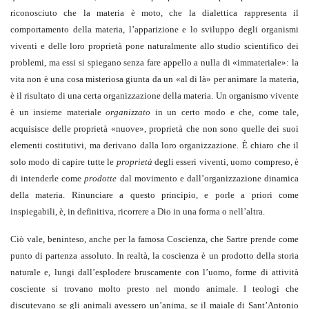
riconosciuto che la materia è moto, che la dialettica rappresenta il
comportamento della materia, l’apparizione e lo sviluppo degli organismi
viventi e delle loro proprietà pone naturalmente allo studio scientifico dei
problemi, ma essi si spiegano senza fare appello a nulla di «immateriale»: la
vita non è una cosa misteriosa giunta da un «al di là» per animare la materia,
è il risultato di una certa organizzazione della materia. Un organismo vivente
è un insieme materiale
organizzato
in un certo modo e che, come tale,
acquisisce delle proprietà «nuove», proprietà che non sono quelle dei suoi
elementi costitutivi, ma derivano dalla loro organizzazione. È chiaro che il
solo modo di capire tutte le
proprietà
degli esseri viventi, uomo compreso, è
di intenderle come
prodotte
dal movimento e dall’organizzazione dinamica
della materia. Rinunciare a questo principio, e porle a priori come
inspiegabili, è, in definitiva, ricorrere a Dio in una forma o nell’altra.
Ciò vale, beninteso, anche per la famosa Coscienza, che Sartre prende come
punto di partenza assoluto. In realtà, la coscienza è un prodotto della storia
naturale e, lungi dall’esplodere bruscamente con l’uomo, forme di attività
cosciente si trovano molto presto nel mondo animale. I teologi che
discutevano se gli animali avessero un’anima, se il maiale di Sant’Antonio