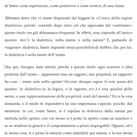
di Sartre come espressione, come portavoce e come teorico, di una classe.
Abbiamo detto che ci siamo dispensati dal leggere la
«Critica della ragion
dialettica»
perché, venendo dopo tutto ciò che sapevamo del «sartrismo»,
questo titolo era già abbastanza eloquente. In effetti, esso risponde all’antico
quesito: dov’è la dialettica, nella mente o nella natura? E, parlando di
«ragione» dialettica, Sartre risponde senza possibilità di dubbio che, per lui,
la dialettica è nella mente dell’uomo.
Ora, qui, bisogna stare attenti, perché a questo titolo ogni nozione o idea
prodotta dall’uomo – rappresenti essa un oggetto, una proprietà, un rapporto
fra cose – esiste solo nello spirito! Occorre dunque capire il vero senso del
quesito:
la dialettica
(o la logica, o la ragione, ecc.)
è una qualità della
mente, o una rappresentazione delle proprietà reali del mondo?
Ecco la vera
domanda, e il modo di rispondervi ha una importanza capitale, poiché, dal
momento in cui, come Sartre, si è espulsa la dialettica dalla natura per
metterla nello spirito, con ciò stesso si è posto lo spirito come un
assoluto
e
se ne rendono la genesi e il comportamento a priori inspiegabili. Oppure, ed è
la stessa cosa, si è posta la materia come immobile per natura: e la sua messa