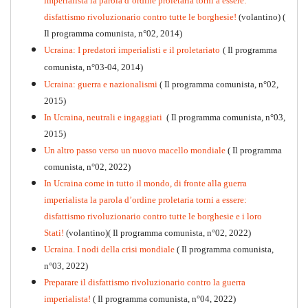
imperialista la parola d’ordine proletaria torni a essere:
disfattismo rivoluzionario contro tutte le borghesie!
(volantino)
(
Il programma comunista, n°02, 2014)
Ucraina: I predatori imperialisti e il proletariato
( Il programma
comunista, n°03-04, 2014)
Ucraina: guerra e nazionalismi
( Il programma comunista, n°02,
2015)
In Ucraina, neutrali e ingaggiati
( Il programma comunista, n°03,
2015)
Un altro passo verso un nuovo macello mondiale
( Il programma
Kommunistisches Programm
comunista, n°02, 2022)
PDF
n°10 - 2026
In Ucraina come in tutto il mondo, di fronte alla guerra
imperialista la parola d’ordine proletaria torni a essere:
disfattismo rivoluzionario contro tutte le borghesie e i loro
Stati!
(volantino)( Il programma comunista, n°02, 2022)
Ucraina. I nodi della crisi mondiale
( Il programma comunista,
n°03, 2022)
Preparare il disfattismo rivoluzionario contro la guerra
imperialista!
( Il programma comunista, n°04, 2022)