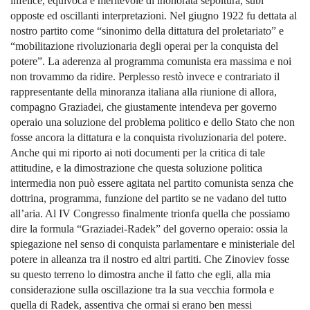
infelice, equivoca e meritevole di inonorata sepoltura, subì
opposte ed oscillanti interpretazioni. Nel giugno 1922 fu dettata al
nostro partito come “sinonimo della dittatura del proletariato” e
“mobilitazione rivoluzionaria degli operai per la conquista del
potere”. La aderenza al programma comunista era massima e noi
non trovammo da ridire. Perplesso restò invece e contrariato il
rappresentante della minoranza italiana alla riunione di allora,
compagno Graziadei, che giustamente intendeva per governo
operaio una soluzione del problema politico e dello Stato che non
fosse ancora la dittatura e la conquista rivoluzionaria del potere.
Anche qui mi riporto ai noti documenti per la critica di tale
attitudine, e la dimostrazione che questa soluzione politica
intermedia non può essere agitata nel partito comunista senza che
dottrina, programma, funzione del partito se ne vadano del tutto
all’aria. Al IV Congresso finalmente trionfa quella che possiamo
dire la formula “Graziadei-Radek” del governo operaio: ossia la
spiegazione nel senso di conquista parlamentare e ministeriale del
potere in alleanza tra il nostro ed altri partiti. Che Zinoviev fosse
su questo terreno lo dimostra anche il fatto che egli, alla mia
considerazione sulla oscillazione tra la sua vecchia formola e
quella di Radek, assentiva che ormai si erano ben messi