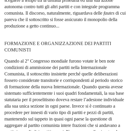
scegliere a tempo tra la disfatta proletaria ed una sua azione
autonoma contro tutti gli altri partiti e con integrale programma
comunista. Il discorso, naturalmente, riguardava delle
fautes
di cui
pareva che il sottoscritto si fosse assicurato il monopolio della
produzione a getto continuo...
FORMAZIONE E ORGANIZZAZIONE DEI PARTITI
COMUNISTI
Quando al 2° Congresso mondiale furono votate le ben note
condizioni di ammissione dei partiti nella Internazionale
Comunista, il sottoscritto insistette perché quelle deliberazioni
fossero considerate transitorie e corrispondenti al periodo storico
di formazione della nuova Internazionale. Quando questa avesse
sistemato sufficientemente i suoi quadri fondamentali, la sua base
statutaria per il proselitismo doveva restare l’adesione individuale
alla sua unica sezione in ogni paese. Invece si è continuato a
procedere per innesti di vario tipo di partiti e pezzi di partiti,
mantenendo sul tappeto in quasi ogni paese la questione di
aggregare al partito comunista intere frazioni che si andavano a