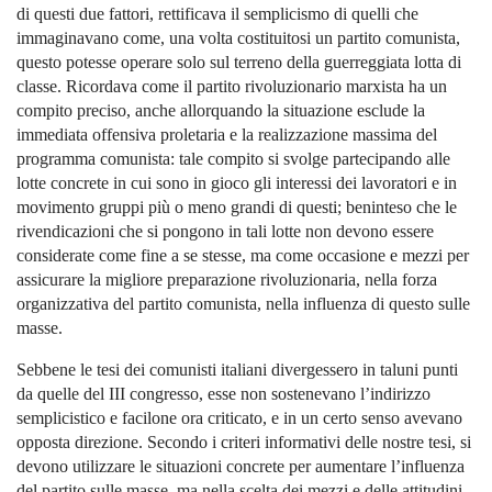
di questi due fattori, rettificava il semplicismo di quelli che
immaginavano come, una volta costituitosi un partito comunista,
questo potesse operare solo sul terreno della guerreggiata lotta di
classe. Ricordava come il partito rivoluzionario marxista ha un
compito preciso, anche allorquando la situazione esclude la
immediata offensiva proletaria e la realizzazione massima del
programma comunista: tale compito si svolge partecipando alle
lotte concrete in cui sono in gioco gli interessi dei lavoratori e in
movimento gruppi più o meno grandi di questi; beninteso che le
rivendicazioni che si pongono in tali lotte non devono essere
considerate come fine a se stesse, ma come occasione e mezzi per
assicurare la migliore preparazione rivoluzionaria, nella forza
organizzativa del partito comunista, nella influenza di questo sulle
masse.
Sebbene le tesi dei comunisti italiani divergessero in taluni punti
da quelle del III congresso, esse non sostenevano l’indirizzo
semplicistico e facilone ora criticato, e in un certo senso avevano
opposta direzione. Secondo i criteri informativi delle nostre tesi, si
devono utilizzare le situazioni concrete per aumentare l’influenza
del partito sulle masse, ma nella scelta dei mezzi e delle attitudini