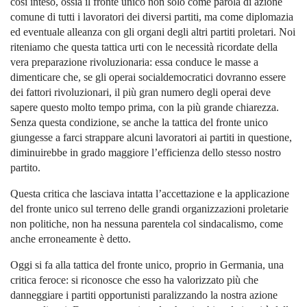
così inteso, ossia il fronte unico non solo come parola di azione
comune di tutti i lavoratori dei diversi partiti, ma come diplomazia
ed eventuale alleanza con gli organi degli altri partiti proletari. Noi
riteniamo che questa tattica urti con le necessità ricordate della
vera preparazione rivoluzionaria: essa conduce le masse a
dimenticare che, se gli operai socialdemocratici dovranno essere
dei fattori rivoluzionari, il più gran numero degli operai deve
sapere questo molto tempo prima, con la più grande chiarezza.
Senza questa condizione, se anche la tattica del fronte unico
giungesse a farci strappare alcuni lavoratori ai partiti in questione,
diminuirebbe in grado maggiore l’efficienza dello stesso nostro
partito.
Questa critica che lasciava intatta l’accettazione e la applicazione
del fronte unico sul terreno delle grandi organizzazioni proletarie
non politiche, non ha nessuna parentela col sindacalismo, come
anche erroneamente è detto.
Oggi si fa alla tattica del fronte unico, proprio in Germania, una
critica feroce: si riconosce che esso ha valorizzato più che
danneggiare i partiti opportunisti paralizzando la nostra azione