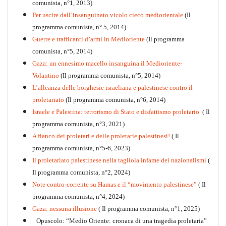
comunista, n°1, 2013)
PDF
Per uscire dall’insanguinato vicolo cieco mediorientale
(Il
programma comunista, n° 5, 2014)
Guerre e trafficanti d’armi in Medioriente
(Il programma
comunista, n°5, 2014)
Gaza: un ennesimo macello insanguina il Medioriente-
Volantino
(Il programma comunista, n°5, 2014)
L’alleanza delle borghesie israeliana e palestinese contro il
proletariato
(Il programma comunista, n°6, 2014)
Israele e Palestina: terrorismo di Stato e disfattismo proletario
( Il
programma comunista, n°3, 2021)
A fianco dei proletari e delle proletarie palestinesi!
( Il
programma comunista, n°5-6, 2023)
Il proletariato palestinese nella tagliola infame dei nazionalismi
(
Il programma comunista, n°2, 2024)
Note contro-corrente su Hamas e il “movimento palestinese”
( Il
programma comunista, n°4, 2024)
Gaza: nessuna illusione
( Il programma comunista, n°1, 2025)
Opuscolo: “Medio Oriente: cronaca di una tragedia proletaria”