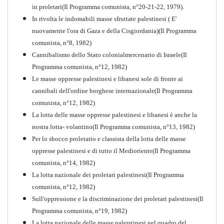
in proletari(Il Programma comunista, n°20-21-22, 1979).
In rivolta le indomabili masse sfruttate palestinesi ( E'
nuovamente l'ora di Gaza e della Cisgiordania)(Il Programma
comunista, n°8, 1982)
Cannibalismo dello Stato colonialmercenario di Israele(Il
Perchè la Russia non era
Programma comunista, n°12, 1982)
comunista
Le masse oppresse palestinesi e libanesi sole di fronte ai
PDF
Quaderno n°10
cannibali dell'ordine borghese internazionale(Il Programma
comunista, n°12, 1982)
La lotta delle masse oppresse palestinesi e libanesi è anche la
nostra lotta- volantino(Il Programma comunista, n°13, 1982)
Per lo sbocco proletario e classista della lotta delle masse
oppresse palestinesi e di tutto il Medioriente(Il Programma
comunista, n°14, 1982)
La lotta nazionale dei proletari palestinesi(Il Programma
comunista, n°12, 1982)
Sull'oppressione e la discriminazione dei proletari palestinesi(Il
Programma comunista, n°19, 1982)
La lotta nazionale delle masse palerstinesi nel quadro del