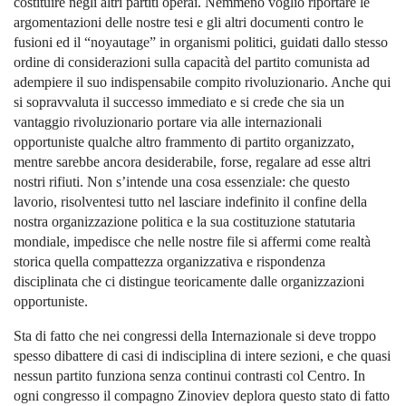
costituire negli altri partiti operai. Nemmeno voglio riportare le
argomentazioni delle nostre tesi e gli altri documenti contro le
fusioni ed il “noyautage” in organismi politici, guidati dallo stesso
ordine di considerazioni sulla capacità del partito comunista ad
adempiere il suo indispensabile compito rivoluzionario. Anche qui
si sopravvaluta il successo immediato e si crede che sia un
vantaggio rivoluzionario portare via alle internazionali
opportuniste qualche altro frammento di partito organizzato,
mentre sarebbe ancora desiderabile, forse, regalare ad esse altri
nostri rifiuti. Non s’intende una cosa essenziale: che questo
lavorio, risolventesi tutto nel lasciare indefinito il confine della
nostra organizzazione politica e la sua costituzione statutaria
mondiale, impedisce che nelle nostre file si affermi come realtà
storica quella compattezza organizzativa e rispondenza
disciplinata che ci distingue teoricamente dalle organizzazioni
opportuniste.
Sta di fatto che nei congressi della Internazionale si deve troppo
spesso dibattere di casi di indisciplina di intere sezioni, e che quasi
nessun partito funziona senza continui contrasti col Centro. In
ogni congresso il compagno Zinoviev deplora questo stato di fatto