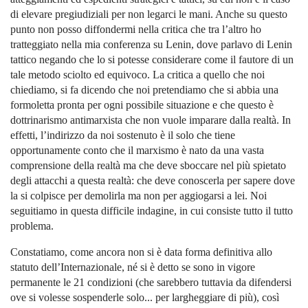
di elevare pregiudiziali per non legarci le mani. Anche su questo
punto non posso diffondermi nella critica che tra l’altro ho
tratteggiato nella mia conferenza su Lenin, dove parlavo di Lenin
tattico negando che lo si potesse considerare come il fautore di un
tale metodo sciolto ed equivoco. La critica a quello che noi
chiediamo, si fa dicendo che noi pretendiamo che si abbia una
formoletta pronta per ogni possibile situazione e che questo è
dottrinarismo antimarxista che non vuole imparare dalla realtà. In
effetti, l’indirizzo da noi sostenuto è il solo che tiene
opportunamente conto che il marxismo è nato da una vasta
comprensione della realtà ma che deve sboccare nel più spietato
degli attacchi a questa realtà: che deve conoscerla per sapere dove
la si colpisce per demolirla ma non per aggiogarsi a lei. Noi
seguitiamo in questa difficile indagine, in cui consiste tutto il tutto
problema.
Constatiamo, come ancora non si è data forma definitiva allo
statuto dell’Internazionale, né si è detto se sono in vigore
permanente le 21 condizioni (che sarebbero tuttavia da difendersi
ove si volesse sospenderle solo... per largheggiare di più), così