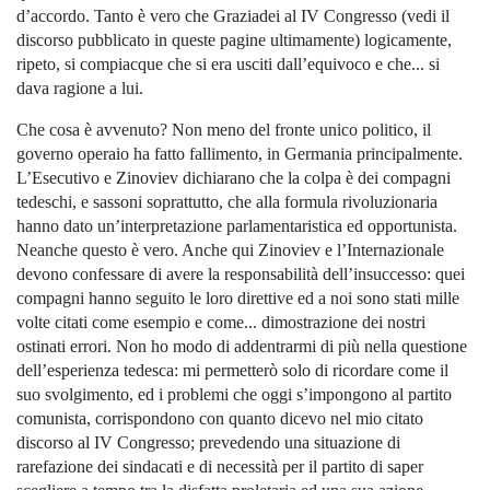
d’accordo. Tanto è vero che Graziadei al IV Congresso (vedi il
discorso pubblicato in queste pagine ultimamente) logicamente,
ripeto, si compiacque che si era usciti dall’equivoco e che... si
dava ragione a lui.
Che cosa è avvenuto? Non meno del fronte unico politico, il
governo operaio ha fatto fallimento, in Germania principalmente.
L’Esecutivo e Zinoviev dichiarano che la colpa è dei compagni
tedeschi, e sassoni soprattutto, che alla formula rivoluzionaria
hanno dato un’interpretazione parlamentaristica ed opportunista.
Neanche questo è vero. Anche qui Zinoviev e l’Internazionale
devono confessare di avere la responsabilità dell’insuccesso: quei
compagni hanno seguito le loro direttive ed a noi sono stati mille
volte citati come esempio e come... dimostrazione dei nostri
ostinati errori. Non ho modo di addentrarmi di più nella questione
dell’esperienza tedesca: mi permetterò solo di ricordare come il
suo svolgimento, ed i problemi che oggi s’impongono al partito
comunista, corrispondono con quanto dicevo nel mio citato
discorso al IV Congresso; prevedendo una situazione di
rarefazione dei sindacati e di necessità per il partito di saper