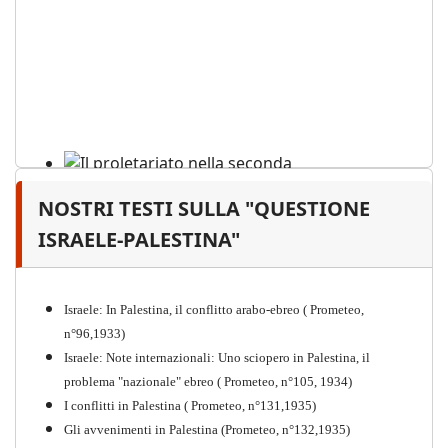
NOSTRI TESTI SULLA "QUESTIONE
Il proletariato nella seconda
guerra mondiale e nella
ISRAELE-PALESTINA"
"Resistenza" antifascista
PDF
Quaderno n°4 (nuova edizione 2021)
Israele: In Palestina, il conflitto arabo-ebreo ( Prometeo,
n°96,1933)
Israele: Note internazionali: Uno sciopero in Palestina, il
problema "nazionale" ebreo ( Prometeo, n°105, 1934)
I conflitti in Palestina ( Prometeo, n°131,1935)
Gli avvenimenti in Palestina (Prometeo, n°132,1935)