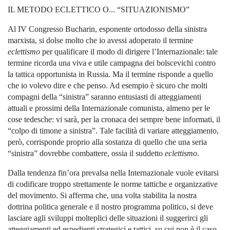
IL METODO ECLETTICO O... “SITUAZIONISMO”
Al IV Congresso Bucharin, esponente ortodosso della sinistra
marxista, si dolse molto che io avessi adoperato il termine
eclettismo
per qualificare il modo di dirigere l’Internazionale: tale
termine ricorda una viva e utile campagna dei bolscevichi contro
la tattica opportunista in Russia. Ma il termine risponde a quello
che io volevo dire e che penso. Ad esempio è sicuro che molti
compagni della “sinistra” saranno entusiasti di atteggiamenti
attuali e prossimi della Internazionale comunista, almeno per le
cose tedesche: vi sarà, per la cronaca dei sempre bene informati, il
“colpo di timone a sinistra”. Tale facilità di variare atteggiamento,
però, corrisponde proprio alla sostanza di quello che una seria
“sinistra” dovrebbe combattere, ossia il suddetto
eclettismo
.
Dalla tendenza fin’ora prevalsa nella Internazionale vuole evitarsi
di codificare troppo strettamente le norme tattiche e organizzative
del movimento. Si afferma che, una volta stabilita la nostra
dottrina politica generale e il nostro programma politico, si deve
lasciare agli sviluppi molteplici delle situazioni il suggerirci gli
atteggiamenti ed espedienti strategici e tattici, su cui non è il caso