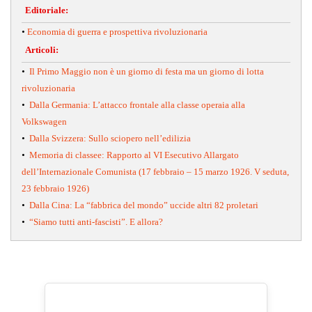
Editoriale:
•
Economia di guerra e prospettiva rivoluzionaria
Articoli:
•
Il Primo Maggio non è un giorno di festa ma un giorno di lotta
rivoluzionaria
•
Dalla Germania: L’attacco frontale alla classe operaia alla
Volkswagen
•
Dalla Svizzera: Sullo sciopero nell’edilizia
•
Memoria di classee: Rapporto al VI Esecutivo Allargato
dell’Internazionale Comunista (17 febbraio – 15 marzo 1926. V seduta,
23 febbraio 1926)
•
Dalla Cina: La “fabbrica del mondo” uccide altri 82 proletari
•
“Siamo tutti anti-fascisti”. E allora?