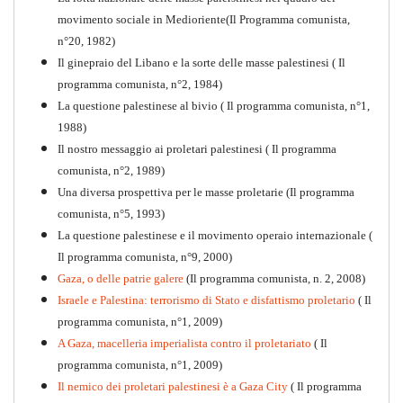
movimento sociale in Medioriente(Il Programma comunista,
1917-2017 Ieri Oggi Domani
n°20, 1982)
Il ginepraio del Libano e la sorte delle masse palestinesi ( Il
Quaderno n°9
PDF
programma comunista, n°2, 1984)
La questione palestinese al bivio ( Il programma comunista, n°1,
1988)
Il nostro messaggio ai proletari palestinesi ( Il programma
comunista, n°2, 1989)
Una diversa prospettiva per le masse proletarie (Il programma
comunista, n°5, 1993)
La questione palestinese e il movimento operaio internazionale (
Il programma comunista, n°9, 2000)
Gaza, o delle patrie galere
(Il programma comunista, n. 2, 2008)
Israele e Palestina: terrorismo di Stato e disfattismo proletario
( Il
programma comunista, n°1, 2009)
A Gaza, macelleria imperialista contro il proletariato
( Il
programma comunista, n°1, 2009)
Il nemico dei proletari palestinesi è a Gaza City
( Il programma
Per la difesa intransigente