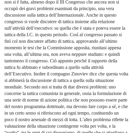
non si è fatta, almeno dopo il III Congresso che ancora non si
occupò dei gravi problemi esaminati da principio, una vera
discussione sulla tattica dell’Internazionale. Anche in questo
congresso si vuole discutere di tattica insieme alla relazione
sull’attività dell’esecutivo: su quella che è stata e poteva essere la
tattica della I.C. in questo periodo. Così al congresso passato si
finì col non discutere affatto di tattica, approvando all’ultimo
momento le tesi che la Commissione apposita, riunitasi appena
una volta, all’ultima ora, non aveva neppure studiato: e quindi
tantomeno il congresso. Ciò appunto perché il rapporto della
tattica fu abbinato e subordinato a quello sulla attività
dell’Esecutivo. Inoltre il compagno Zinoviev dice che questa volta
si abbinerà la discussione di tattica a quella sulla situazione
mondiale. Secondo noi si tratta di due diversi problemi: uno
concerne la tattica comunista in generale, ossia la formulazione di
una serie di norme di azione politica che non possono essere parte
del nostro programma dottrinale, ma devono fare corpo a sé, e che
in un certo senso si riferiscono ad ogni tempo, costituendo un
poco il nostro arsenale di mezzi di lotta. L’altro problema riflette la
valutazione della situazione contingente volta per volta, e la
“scelta”, tra le armi di cui disponiamo, di quelle che si attagliano a