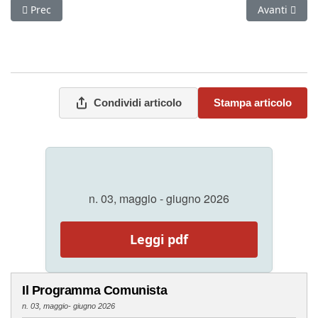
Articolo precedente: La discussione sulla tattica e sulla situaz
Articolo suc
Prec
Avanti
Condividi articolo
Stampa articolo
n. 03, maggio - giugno 2026
Leggi pdf
Il Programma Comunista
n. 03, maggio- giugno 2026