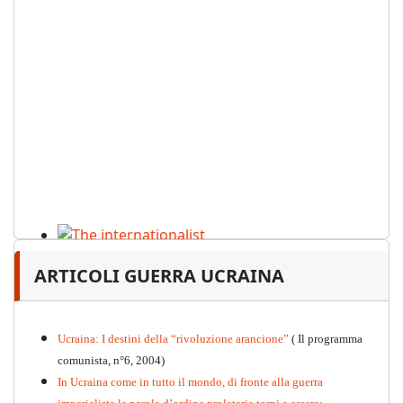
The internationalist
ARTICOLI GUERRA UCRAINA
PDF
n
.12
, 2026
Ucraina: I destini della “rivoluzione arancione”
( Il programma
comunista, n°6, 2004)
In Ucraina come in tutto il mondo, di fronte alla guerra