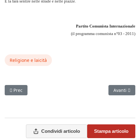
E la farà sentire nelle strade e nelle piazze.
Partito Comunista Internazionale
(il programma comunista n°03 - 2011)
Religione e laicità
Articolo precedente: Povera Cina
Articolo succ
Prec
Avanti
Condividi articolo
Stampa articolo