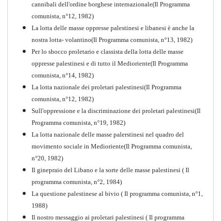
cannibali dell'ordine borghese internazionale(Il Programma
comunista, n°12, 1982)
La lotta delle masse oppresse palestinesi e libanesi è anche la
nostra lotta- volantino(Il Programma comunista, n°13, 1982)
Per lo sbocco proletario e classista della lotta delle masse
oppresse palestinesi e di tutto il Medioriente(Il Programma
comunista, n°14, 1982)
La lotta nazionale dei proletari palestinesi(Il Programma
comunista, n°12, 1982)
Sull'oppressione e la discriminazione dei proletari palestinesi(Il
Programma comunista, n°19, 1982)
La lotta nazionale delle masse palerstinesi nel quadro del
movimento sociale in Medioriente(Il Programma comunista,
1917-2017 Ieri Oggi Domani
n°20, 1982)
Il ginepraio del Libano e la sorte delle masse palestinesi ( Il
Quaderno n°9
PDF
programma comunista, n°2, 1984)
La questione palestinese al bivio ( Il programma comunista, n°1,
1988)
Il nostro messaggio ai proletari palestinesi ( Il programma