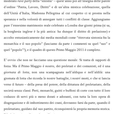
moderato
rave party
della “sinistra” – quest’anno poi all’insegna delle parole
d’ordine “Patria, Lavoro, Diritti” e di un’altra mistica celebrazione, quella
dell’Unità d’Italia, Madonna Pellegrina al cui cospetto ci si prostra nella
speranza e nella volontà di annegare tutti i conflitti di classe. Aggiungiamo
pure l’ennesimo matrimonio reale celebrato a Londra due giorni prima (si sa,
la borghesia inglese è la più antica: ha dunque il diritto di prelazione) e
accolto entusiasticamente dai media mondiali come “ritrovata sintonia fra la
monarchia e il suo popolo” (lasciamo da parte i commenti su quel “suo” e
quel “popolo”!), e il quadro di questo Primo Maggio 2011 è completo.
E’ ovvio che non ne facciamo una questione morale. Si tratta di rapporti di
forza. Ma il Primo Maggio è
nostro
, dei proletari e dei comunisti, ed è una
giornata di lotta
, non una scampagnata nell’aldiqua e nell’aldilà: una
giornata di lotta che ricorda le
nostre
battaglie, i
nostri
morti, e che si lancia
verso il futuro – della presa del potere, della dittatura del proletariato, della
società senza classi. Preti, monarchi, guitti e buffoni di corte con tutto il loro
codazzo di servi più o meno dorati e adoranti, con tutta la loro opera di
disgregazione e di imbottimento dei crani, dovranno farsi da parte, quando il
proletariato, guidato dal suo partito, riconquisterà la propria memoria storica.