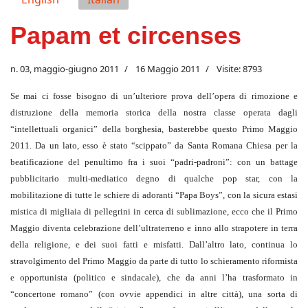
Papam et circenses
n. 03, maggio-giugno 2011
16 Maggio 2011
Visite: 8793
Se mai ci fosse bisogno di un’ulteriore prova dell’opera di rimozione e
distruzione della memoria storica della nostra classe operata dagli
“intellettuali organici” della borghesia, basterebbe questo Primo Maggio
2011. Da un lato, esso è stato “scippato” da Santa Romana Chiesa per la
beatificazione del penultimo fra i suoi “padri-padroni”: con un battage
pubblicitario multi-mediatico degno di qualche pop star, con la
mobilitazione di tutte le schiere di adoranti “Papa Boys”, con la sicura estasi
mistica di migliaia di pellegrini in cerca di sublimazione, ecco che il Primo
Maggio diventa celebrazione dell’ultraterreno e inno allo strapotere in terra
della religione, e dei suoi fatti e misfatti. Dall’altro lato, continua lo
stravolgimento del Primo Maggio da parte di tutto lo schieramento riformista
e opportunista (politico e sindacale), che da anni l’ha trasformato in
“concertone romano” (con ovvie appendici in altre città), una sorta di