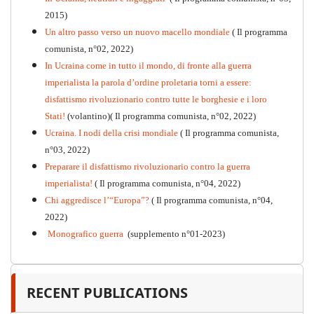
2015)
Un altro passo verso un nuovo macello mondiale
( Il programma
Kommunistisches Programm
comunista, n°02, 2022)
PDF
n°10 - 2026
In Ucraina come in tutto il mondo, di fronte alla guerra
imperialista la parola d’ordine proletaria torni a essere:
disfattismo rivoluzionario contro tutte le borghesie e i loro
Stati!
(volantino)( Il programma comunista, n°02, 2022)
Ucraina. I nodi della crisi mondiale
( Il programma comunista,
n°03, 2022)
Preparare il disfattismo rivoluzionario contro la guerra
imperialista!
( Il programma comunista, n°04, 2022)
Chi aggredisce l’“Europa”?
( Il programma comunista, n°04,
2022)
Monografico guerra
(supplemento n°01-2023)
RECENT PUBLICATIONS