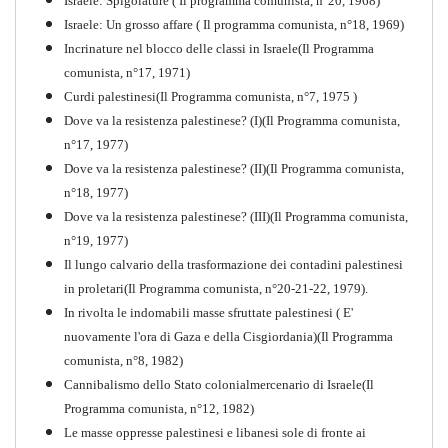
Israele: Spigolature ( Il programma comunista, n°20, 1968)
Comunista V
Israele: Un grosso affare ( Il programma comunista, n°18, 1969)
PDF
Incrinature nel blocco delle classi in Israele(Il Programma
comunista, n°17, 1971)
Curdi palestinesi(Il Programma comunista, n°7, 1975 )
Dove va la resistenza palestinese? (I)(Il Programma comunista,
n°17, 1977)
Dove va la resistenza palestinese? (II)(Il Programma comunista,
n°18, 1977)
Dove va la resistenza palestinese? (III)(Il Programma comunista,
n°19, 1977)
Il lungo calvario della trasformazione dei contadini palestinesi
in proletari(Il Programma comunista, n°20-21-22, 1979).
In rivolta le indomabili masse sfruttate palestinesi ( E'
nuovamente l'ora di Gaza e della Cisgiordania)(Il Programma
comunista, n°8, 1982)
Cannibalismo dello Stato colonialmercenario di Israele(Il
Perchè la Russia non era
Programma comunista, n°12, 1982)
comunista
Le masse oppresse palestinesi e libanesi sole di fronte ai
PDF
Quaderno n°10