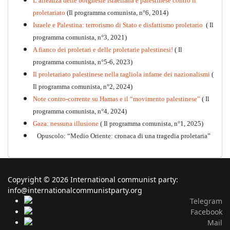
L’alleanza delle borghesie israeliana e palestinese contro il
proletariato
(Il programma comunista, n°6, 2014)
Israele e Palestina: terrorismo di Stato e disfattismo proletario
( Il
programma comunista, n°3, 2021)
A fianco dei proletari e delle proletarie palestinesi!
( Il
programma comunista, n°5-6, 2023)
Il proletariato palestinese nella tagliola infame dei nazionalismi
(
Il programma comunista, n°2, 2024)
Note contro-corrente su Hamas e il “movimento palestinese”
( Il
programma comunista, n°4, 2024)
Gaza: nessuna illusione
( Il programma comunista, n°1, 2025)
Opuscolo: “Medio Oriente: cronaca di una tragedia proletaria”
Copyright © 2026 International communist party:
info@internationalcommunistparty.org