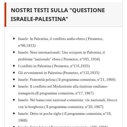
NOSTRI TESTI SULLA "QUESTIONE
Il proletariato nella seconda
guerra mondiale e nella
ISRAELE-PALESTINA"
"Resistenza" antifascista
PDF
Quaderno n°4 (nuova edizione 2021)
Israele: In Palestina, il conflitto arabo-ebreo ( Prometeo,
n°96,1933)
Israele: Note internazionali: Uno sciopero in Palestina, il
problema "nazionale" ebreo ( Prometeo, n°105, 1934)
I conflitti in Palestina ( Prometeo, n°131,1935)
Gli avvenimenti in Palestina (Prometeo, n°132,1935)
Israele: Fraternità pelosa ( Il programma comunista, n°21, 1960)
Israele: Il conflitto nel Medioriente alla riunione emiliano-
romagnola (Il programma comunista, n°17, 1967)
Israele: Nel baraccone nazional-comunista: vie nazionali, blocco
con la borghesia ( Il programma comunista, n°20, 1967)
Israele: Detto in poche righe ( Il programma comunista, n°18,
1968)
Storia della Sinistra