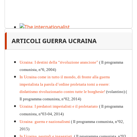
The internationalist
ARTICOLI GUERRA UCRAINA
PDF
n
.12
, 2026
Ucraina: I destini della “rivoluzione arancione”
( Il programma
comunista, n°6, 2004)
In Ucraina come in tutto il mondo, di fronte alla guerra
imperialista la parola d’ordine proletaria torni a essere:
disfattismo rivoluzionario contro tutte le borghesie!
(volantino)
(
Il programma comunista, n°02, 2014)
Ucraina: I predatori imperialisti e il proletariato
( Il programma
comunista, n°03-04, 2014)
Ucraina: guerra e nazionalismi
( Il programma comunista, n°02,
2015)
In Ucraina, neutrali e ingaggiati
( Il programma comunista, n°03,