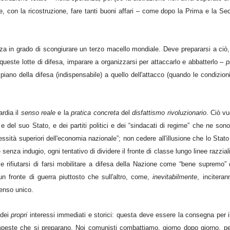
 e, con la ricostruzione, fare tanti buoni affari – come dopo la Prima e la S
rza in grado di scongiurare un terzo macello mondiale. Deve prepararsi a ciò
 queste lotte di difesa, imparare a organizzarsi per attaccarlo e abbatterlo –
p
piano della difesa (indispensabile) a quello dell'attacco (quando le condizion
ardia il
senso reale
e la
pratica concreta
del
disfattismo rivoluzionario
. Ciò vu
 del suo Stato, e dei partiti politici e dei “sindacati di regime” che ne son
essità superiori dell'economia nazionale”; non cedere all'illusione che lo Stato
enza indugio, ogni tentativo di dividere il fronte di classe lungo linee razziali
a e rifiutarsi di farsi mobilitare a difesa della Nazione come “bene supremo”
un fronte di guerra piuttosto che sull'altro, come,
inevitabilmente
, inciteran
senso unico.
 dei
propri
interessi immediati e storici: questa deve essere la consegna per il
empeste che si preparano. Noi comunisti combattiamo, giorno dopo giorno, p