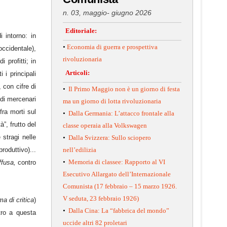
n. 03, maggio- giugno 2026
Editoriale:
 intorno: in
•
Economia di guerra e prospettiva
occidentale),
rivoluzionaria
 profitti; in
Articoli:
 i principali
 con cifre di
•
Il Primo Maggio non è un giorno di festa
 di mercenari
ma un giorno di lotta rivoluzionaria
fra morti sul
•
Dalla Germania: L’attacco frontale alla
”, frutto del
classe operaia alla Volkswagen
 stragi nelle
•
Dalla Svizzera: Sullo sciopero
roduttivo)...
nell’edilizia
•
Memoria di classee: Rapporto al VI
iffusa,
contro
Esecutivo Allargato dell’Internazionale
Comunista (17 febbraio – 15 marzo 1926.
V seduta, 23 febbraio 1926)
ma di critica
)
•
Dalla Cina: La “fabbrica del mondo”
tro a questa
uccide altri 82 proletari