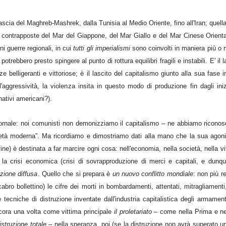
fascia del Maghreb-Mashrek, dalla Tunisia al Medio Oriente, fino all'Iran; quell
te contrapposte del Mar del Giappone, del Mar Giallo e del Mar Cinese Orienta
i guerre regionali, in cui
tutti gli imperialismi
sono coinvolti in maniera più o 
ebbero presto spingere al punto di rottura equilibri fragili e instabili. E' il l
e belligeranti e vittoriose; è il lascito del capitalismo giunto alla sua fase i
l'aggressività, la violenza insita in questo modo di produzione fin dagli in
 nativi americani?).
iornale: noi comunisti non demonizziamo il capitalismo – ne abbiamo riconosc
“età moderna”. Ma ricordiamo e dimostriamo dati alla mano che la sua agoni
fine) è destinata a far marcire ogni cosa: nell'economia, nella società, nella vi
 la crisi economica (crisi di sovrapproduzione di merci e capitali, e dunq
uzione diffusa
. Quello che si prepara è
un nuovo conflitto mondiale
: non più r
bro bollettino) le cifre dei morti in bombardamenti, attentati, mitragliament
le tecniche di distruzione inventate dall'industria capitalistica degli armament
cora una volta come vittima principale
il proletariato
– come nella Prima e n
istruzione totale
– nella speranza, poi (se la distruzione non avrà superato un