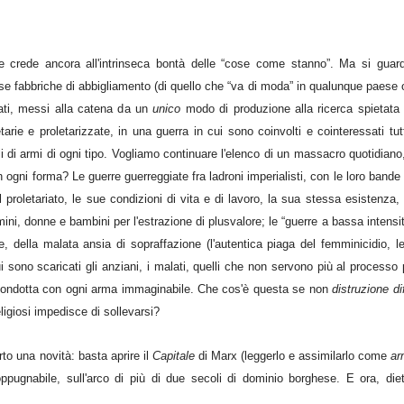
 crede ancora all'intrinseca bontà delle “cose come stanno”. Ma si guardi
e fabbriche di abbigliamento (di quello che “va di moda” in qualunque paese 
gati, messi alla catena da un
unico
modo di produzione alla ricerca spietata di
arie e proletarizzate, in una guerra in cui sono coinvolti e cointeressati tutti
li di armi di ogni tipo. Vogliamo continuare l'elenco di un massacro quotidiano,
n ogni forma? Le guerre guerreggiate fra ladroni imperialisti, con le loro bande
l proletariato, le sue condizioni di vita e di lavoro, la sua stessa esistenza, 
i, donne e bambini per l'estrazione di plusvalore; le “guerre a bassa intensità
ne, della malata ansia di sopraffazione (l'autentica piaga del femminicidio, le
 sono scaricati gli anziani, i malati, quelli che non servono più al processo p
 condotta con ogni arma immaginabile. Che cos'è questa se non
distruzione d
religiosi impedisce di sollevarsi?
rto una novità: basta aprire il
Capitale
di Marx (leggerlo e assimilarlo come
ar
ppugnabile, sull'arco di più di due secoli di dominio borghese. E ora, die