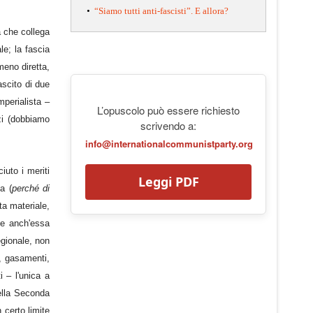
•
“Siamo tutti anti-fascisti”. E allora?
a che collega
le; la fascia
meno diretta,
ascito di due
mperialista –
L’opuscolo può essere richiesto
izi (dobbiamo
scrivendo a:
info@internationalcommunistparty.org
iuto i meriti
Leggi PDF
a (
perché di
ta materiale,
ue anch'essa
egionale, non
i, gasamenti,
i – l'unica a
ella Seconda
 certo limite