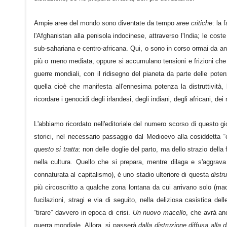
Ampie aree del mondo sono diventate da tempo
aree critiche
: la 
l'Afghanistan alla penisola indocinese, attraverso l'India; le cos
sub-sahariana e centro-africana. Qui, o sono in corso ormai da ann
più o meno mediata, oppure si accumulano tensioni e frizioni che potr
guerre mondiali, con il ridisegno del pianeta da parte delle potenz
quella cioè che manifesta all'ennesima potenza la distruttività, 
ricordare i genocidi degli irlandesi, degli indiani, degli africani, dei
L'abbiamo ricordato nell'editoriale del numero scorso di questo g
storici, nel necessario passaggio dal Medioevo alla cosiddetta 
questo si tratta
: non delle doglie del parto, ma dello strazio della 
nella cultura. Quello che si prepara, mentre dilaga e s'aggrava
connaturata al capitalismo), è uno stadio ulteriore di questa
distr
più circoscritto a qualche zona lontana da cui arrivano solo (maca
fucilazioni, stragi e via di seguito, nella deliziosa casistica del
“tirare” davvero in epoca di crisi.
Un nuovo macello
, che avrà an
guerra mondiale. Allora, si passerà
dalla distruzione diffusa alla d