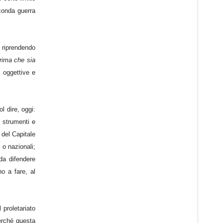
econda guerra
, riprendendo
rima che sia
i oggettive e
ol dire, oggi:
o strumenti e
 del Capitale
 o nazionali;
 da difendere
no a fare, al
 proletariato
erché questa