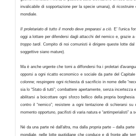
invalicabile di sopportazione per la specie umana), di ricostruire
mondiale.
Il proletariato di tutto il mondo deve preparasi a ciò.
E' l'unica fo
oggi a lottare per difendersi dagli attacchi del nemico e, grazie a
troppo tardi
. Compito di noi comunisti è dirigere queste lotte dal 
soggettive siano mature).
Ma è anche urgente che torni a diffondersi fra i proletari d'avangu
opporsi a ogni ricatto economico e sociale da parte del Capitale e
colonne; respingere ogni richiesta di sacrificio in nome delle “nec
sia lo “Stato di tutti”; combattere apertamente, senza incertezza e s
abilitarsi a boicottare ogni sforzo bellico della propria borghesi
contro il “nemico”; resistere a ogni tentazione di schierarsi su 
momento opportuno, pacifisti di varia natura e “antimperialisti” a 
Né da una parte né dall'altra, ma dalla
propria
parte – dalla parte
mondiale, nelle lotte quotidiane che conduce e di fronte alle t