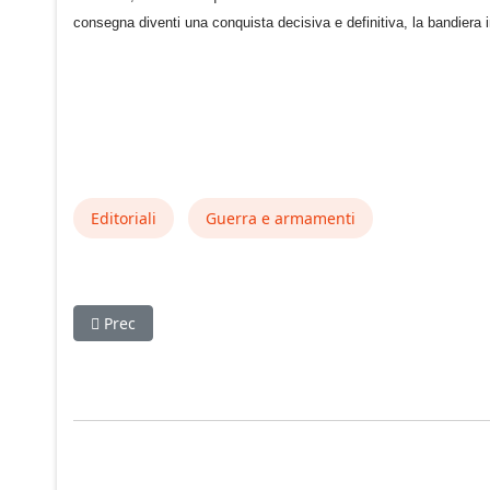
consegna diventi una conquista decisiva e definitiva, la bandiera i
Editoriali
Guerra e armamenti
Articolo precedente: A contatto con la classe
Prec