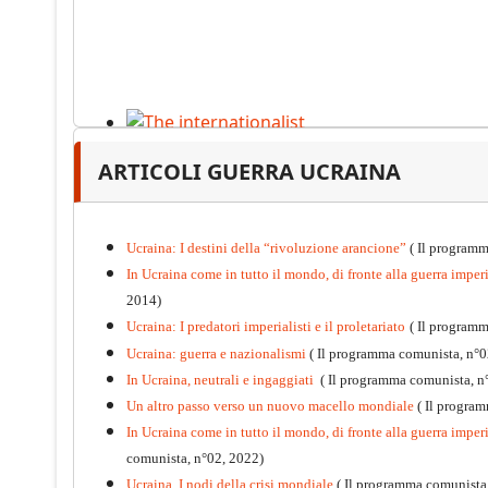
The internationalist
ARTICOLI GUERRA UCRAINA
PDF
n
.12
, 2026
Ucraina: I destini della “rivoluzione arancione”
( Il programm
In Ucraina come in tutto il mondo, di fronte alla guerra imperia
2014)
Ucraina: I predatori imperialisti e il proletariato
( Il program
Ucraina: guerra e nazionalismi
( Il programma comunista, n°0
In Ucraina, neutrali e ingaggiati
( Il programma comunista, n
Un altro passo verso un nuovo macello mondiale
( Il progra
In Ucraina come in tutto il mondo, di fronte alla guerra imperia
comunista, n°02, 2022)
Ucraina. I nodi della crisi mondiale
( Il programma comunista