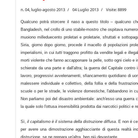
n. 04, luglio-agosto 2013
04 Luglio 2013
Visite: 8899
Qualcuno potrà storcere il naso a questo titolo – qualcuno che
Bangladesh, nel crollo di uno stabile-mostro che ospitava numeros
muoiono milleduecento proletari e proletarie, sfruttati e sottopa
Siria, giorno dopo giorno, procede il macello di popolazioni prolet
imperialismi, in cui
tutti
traggono profitto da vendite legali e illega
morti violente che fanno accapponare la pelle, sotto ogni cielo e i
schierate da una parte e dall'altra; la guerra del Capitale contro i
lavoro, progressivi avvelenamenti, sfiancamento quotidiano di uomin
malessere individuale e collettivo, della follia e della frustrazio
scuole o per le strade, le violenze domestiche, l'abbandono in cui
Non parliamo poi del disastro ambientale: anch'esso una guerra
la quale solo l'ottusa insensibilità prodotta dai narcotici politici e 
Sì,
il capitalismo è il sistema della distruzione diffusa
. E non è ce
per avere una dimostrazione agghiacciante di questa realtà ino
distruzione, se ne prepara un'altra, ben più devastante.