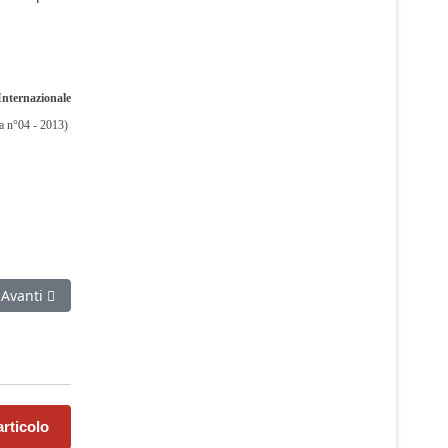
Internazionale
a n°04 - 2013)
Articolo successivo: Davanti al baratro economico e sociale
Avanti
rticolo