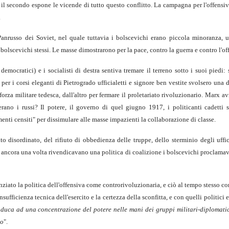
k
il secondo espone le vicende di tutto questo conflitto. La campagna per l'offensi
.
Panrusso dei Soviet, nel quale tuttavia i bolscevichi erano piccola minoranza, 
bolscevichi stessi. Le masse dimostrarono per la pace, contro la guerra e contro l'of
 democratici) e i socialisti di destra sentiva tremare il terreno sotto i suoi piedi:
9 per i corsi eleganti di Pietrogrado ufficialetti e signore ben vestite svolsero una
forza militare tedesca, dall'altro per fermare il proletariato rivoluzionario. Marx a
ano i russi? Il potere, il governo di quel giugno 1917, i politicanti cadetti so
nti censiti" per dissimulare alle masse impazienti la collaborazione di classe.
o disordinato, del rifiuto di obbedienza delle truppe, dello sterminio degli uffici
stra ancora una volta rivendicavano una politica di coalizione i bolscevichi proclama
iato la politica dell'offensiva come controrivoluzionaria, e ciò al tempo stesso co
ufficienza tecnica dell'esercito e la certezza della sconfitta, e con quelli politici e
onduca ad una concentrazione del potere nelle mani dei gruppi militari-diplomatic
no
".