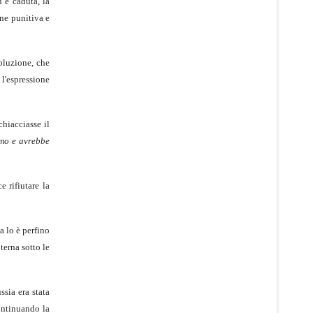
n è caduta, la
one punitiva e
voluzione, che
 l'espressione
schiacciasse il
smo e avrebbe
 rifiutare la
a lo è perfino
terna sotto le
ssia era stata
ontinuando la