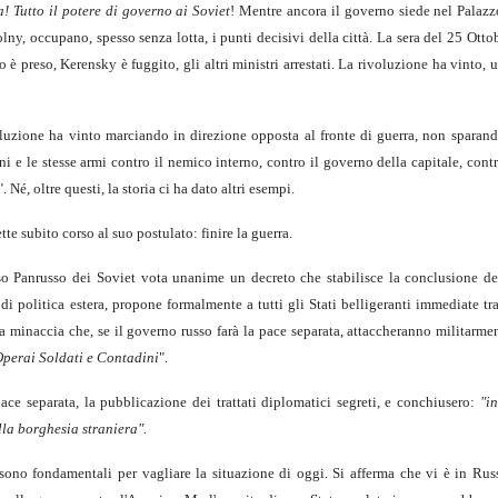
! Tutto il potere di governo ai Soviet
! Mentre ancora il governo siede nel Palazzo
lny, occupano, spesso senza lotta, i punti decisivi della città. La sera del 25 Ottob
o è preso, Kerensky è fuggito, gli altri ministri arrestati. La rivoluzione ha vinto,
luzione ha vinto marciando in direzione opposta al fronte di guerra, non sparan
ni e le stesse armi contro il nemico interno, contro il governo della capitale, contr
". Né, oltre questi, la storia ci ha dato altri esempi.
tte subito corso al suo postulato: finire la guerra.
so Panrusso dei Soviet vota unanime un decreto che stabilisce la conclusione del
politica estera, propone formalmente a tutti gli Stati belligeranti immediate trat
ta minaccia che, se il governo russo farà la pace separata, attaccheranno militarme
perai Soldati e Contadini
".
ce separata, la pubblicazione dei trattati diplomatici segreti, e conchiusero:
"i
ella borghesia straniera".
sono fondamentali per vagliare la situazione di oggi. Si afferma che vi è in Rus