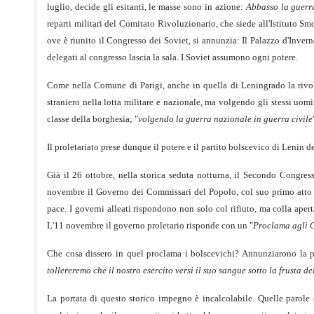
luglio, decide gli esitanti, le masse sono in azione:
Abbasso la guerra
reparti militari del Comitato Rivoluzionario, che siede all'Istituto Smo
ove è riunito il Congresso dei Soviet, si annunzia: Il Palazzo d'Invern
delegati al congresso lascia la sala. I Soviet assumono ogni potere.
Come nella Comune di Parigi, anche in quella di Leningrado la rivo
straniero nella lotta militare e nazionale, ma volgendo gli stessi uomi
classe della borghesia; "
volgendo la guerra nazionale in guerra civile
Il proletariato prese dunque il potere e il partito bolscevico di Lenin de
Già il 26 ottobre, nella storica seduta notturna, il Secondo Congres
novembre il Governo dei Commissari del Popolo, col suo primo atto di 
pace. I governi alleati rispondono non solo col rifiuto, ma colla aper
L'11 novembre il governo proletario risponde con un "
Proclama agli O
Che cosa dissero in quel proclama i bolscevichi? Annunziarono la pa
tollereremo che il nostro esercito versi il suo sangue sotto la frusta d
La portata di questo storico impegno è incalcolabile. Quelle parole 