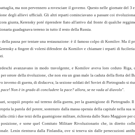
battaglia, ma non pervennero a rovesciare il governo. Questo nelle giornate del 3 
ne degli allievi ufficiali. Gli altri reparti cominciavano a passare coi rivoluzionari
ora giunta, Kerensky poté riprendere fiato all'arrivo dal fronte di qualche reggim
ionaria guadagnava terreno in tutto il resto della Russia.
 della pausa per tentare una restaurazione: è il famoso colpo di Kornilov. Ma il pr
 Kerensky a fingere di volersi difendere da Kornilov e chiamare i reparti di fucileri
ti.
 I tedeschi avanzavano in modo travolgente, e Kornilov aveva loro ceduto Riga, c
er orrore della rivoluzione, che non era un gran male la caduta della flotta del Ba
vo inverno di guerra, di disfaceva; la sezione soldati del Soviet di Pietrogrado si riu
 pace! Non è in grado di concludere la pace? allora, se ne vada al diavolo
".
ari, scoppiò proprio sul terreno della guerra, per la guarnigione di Pietrogrado. Il
pria la parola del potere, sostenuto dalla massa operaia della capitale nella sua s
dalla città i due terzi della guarnigione militare, richiesta dallo Stato Maggiore per 
 posizione, e sorse quel Comitato Militare Rivoluzionario che, in diretto col
onale. Lenin rientrava dalla Finlandia, ove si teneva sin dalle persecuzioni antib