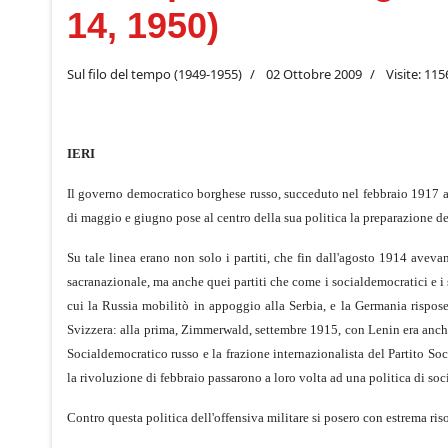
14, 1950)
Sul filo del tempo (1949-1955)
02 Ottobre 2009
Visite: 115
IERI
Il governo democratico borghese russo, succeduto nel febbraio 1917 a qu
di maggio e giugno pose al centro della sua politica la preparazione del
Su tale linea erano non solo i partiti, che fin dall'agosto 1914 aveva
sacranazionale, ma anche quei partiti che come i socialdemocratici e i 
cui la Russia mobilitò in appoggio alla Serbia, e la Germania rispos
Svizzera: alla prima, Zimmerwald, settembre 1915, con Lenin era anche
Socialdemocratico russo e la frazione internazionalista del Partito Soci
la rivoluzione di febbraio passarono a loro volta ad una politica di soc
Contro questa politica dell'offensiva militare si posero con estrema ri