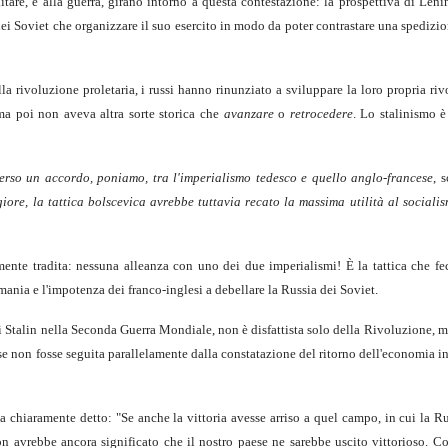
itare, e alla guerra, girano intorno a questa contestazione: la prospettiva di Leni
dei Soviet che organizzare il suo esercito in modo da poter contrastare una spedizi
la rivoluzione proletaria, i russi hanno rinunziato a sviluppare la loro propria ri
a poi non aveva altra sorte storica che
avanzare
o
retrocedere
. Lo stalinismo è
erso un accordo, poniamo, tra l'imperialismo tedesco e quello anglo-francese
, 
iore, la tattica bolscevica avrebbe tuttavia recato la massima utilità al sociali
ente tradita: nessuna alleanza con uno dei due imperialismi! È la tattica che fece
mania e l'impotenza dei franco-inglesi a debellare la Russia dei Soviet.
i Stalin nella Seconda Guerra Mondiale, non è disfattista solo della Rivoluzione, m
 se non fosse seguita parallelamente dalla constatazione del ritorno dell'economia in
a chiaramente detto: "Se anche la vittoria avesse arriso a quel campo, in cui la Ru
on avrebbe ancora significato che il nostro paese ne sarebbe uscito vittorioso. C