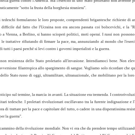
o nella guerra contro l'America. Ma l'esercito di uno Stato proletario non avrebbe p
raticamente "sotto la frusta della borghesia straniera".
i tedeschi formularono le loro proposte, comprendenti brigantesche richieste di a
 difficile dal fatto che l'Ucraina non era ancora passata coi bolscevichi, e la "
 a Vienna, a Berlino, si hanno scioperi politici, moti operai. I russi non possono
le trattative rifiutando di firmare la pace, ma, annunziando al mondo che l'eserc
 tutti i paesi perché si levi contro i governi imperialisti e la guerra.
n resistenza dello Stato proletario all'invasione. Intendiamoci bene. Non ele
avversione filantropica allo spargimento di sangue. Vogliamo solo ricordare che q
dello Stato russo di oggi, ultramilitare, ultranazionale, che mobilitano per la lo
nticipo sul termine, la marcia in avanti. La situazione era tremenda. I controrivoluz
itari tedesche. I proletari rivoluzionari oscillavano tra la furente indignazione e 
cora di trattare per la pace e capitolare del tutto, o cadere in una disperatissima resi
er la guerra".
 cammino della rivoluzione mondiale. Non vi era che da prendere tempo utilizzando