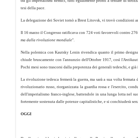
tra gli imperialismi nemici, tutti egualmente pronti a tentare di stro
tesi della pace.
La delegazione dei Soviet tornò a Brest Litovsk, vi trovò condizioni an
Il 16 marzo il Congresso ratificava con 724 voti favorevoli contro 276 
ma dalla rivoluzione mondiale
".
Nella polemica con Kautsky Lenin rivendica quanto il primo design
chiude bruscamente con l'annunzio dell'Ottobre 1917, così l'
Antikaut
Pochi mesi sono trascorsi dalla prepotenza dei generali tedeschi, e già il
La rivoluzione tedesca fermerà la guerra, ma sarà a sua volta fermata da
rivoluzionario russo, riorganizzata la guardia rossa e l'esercito, cond
dell'imperialismo franco-inglese, battendole in una lunga lotta nel suo
fortemente sostenuta dalle potenze capitalistiche, e si conchiuderà sen
OGGI