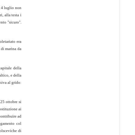
e 4 luglio non
, alla testa i
ento "sicuro".
oletariato era
a di marina da
apitale della
ltico, e della
niva al grido:
 25 ottobre si
ostituzione ai
contribuire ad
legamento col
olsceviche di