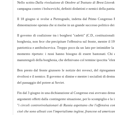
Nello scritto
Dalla rivoluzione di Ottobre al Trattato di Brest Litovs
campagna contro i bolscevichi, definiti disfattisti e nemici della patria
Il 18 giugno si svolse a Pietrogrado, indetta dal Primo Congresso 
dimostrazione operaia che si risolse in un grande successo politico dei 
Il governo di coalizione tra i borghesi "cadetti" (C.D., costituzionali
borghesia, non fece che precipitare l'offensiva sul fronte, mentre il 1
patriottica e antibolscevica. Troppo poco da un lato per intimidire la 
momento ripetuto: i russi hanno bisogno di essere bastonati. Chi er
manutengoli della borghesia, che definivano col termine ipocrita "eleme
Ben presto dal fronte giunsero le notizie dei rovesci, del ripiegament
rivoltosi e il nemico. Il governo si dimise e mentre i socialisti di de
del passaggio del potere ai Soviet.
Fin dal 3 giugno in una dichiarazione al Congresso essi avevano denunz
argomenti offerti dalla contingente situazione, per lo scompiglio e la ins
"
i circoli controrivoluzionari di Russia aspettano che l'offensiva c
cioè che sono alleati con l'imperialismo inglese, francese ed america