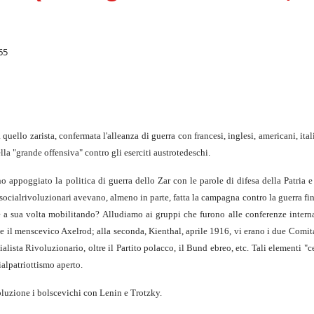
65
ello zarista, confermata l'alleanza di guerra con francesi, inglesi, americani, ital
la "grande offensiva" contro gli eserciti austrotedeschi.
no appoggiato la politica di guerra dello Zar con le parole di difesa della Patria 
socialrivoluzionari avevano, almeno in parte, fatta la campagna contro la guerra fin
e a sua volta mobilitando? Alludiamo ai gruppi che furono alle conferenze interna
 il menscevico Axelrod; alla seconda, Kienthal, aprile 1916, vi erano i due Comita
alista Rivoluzionario, oltre il Partito polacco, il Bund ebreo, etc. Tali elementi "c
ialpatriottismo aperto.
soluzione i bolscevichi con Lenin e Trotzky.