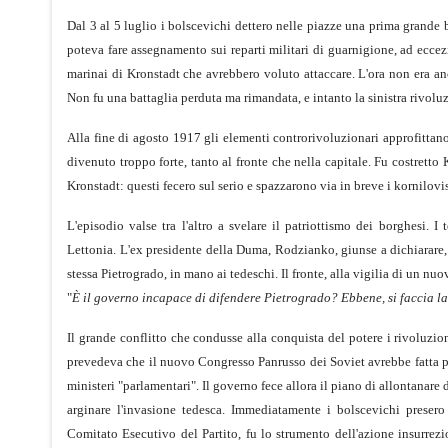
Dal 3 al 5 luglio i bolscevichi dettero nelle piazze una prima grande 
poteva fare assegnamento sui reparti militari di guarnigione, ad eccezio
marinai di Kronstadt che avrebbero voluto attaccare. L'ora non era anc
Non fu una battaglia perduta ma rimandata, e intanto la sinistra rivoluz
Alla fine di agosto 1917 gli elementi controrivoluzionari approfittano
divenuto troppo forte, tanto al fronte che nella capitale. Fu costretto
Kronstadt: questi fecero sul serio e spazzarono via in breve i kornilovis
L'episodio valse tra l'altro a svelare il patriottismo dei borghesi.
Lettonia. L'ex presidente della Duma, Rodzianko, giunse a dichiarare, p
stessa Pietrogrado, in mano ai tedeschi. Il fronte, alla vigilia di un nuo
"
È il governo incapace di difendere Pietrogrado? Ebbene, si faccia la
Il grande conflitto che condusse alla conquista del potere i rivoluzion
prevedeva che il nuovo Congresso Panrusso dei Soviet avrebbe fatta pro
ministeri "parlamentari". Il governo fece allora il piano di allontanare 
arginare l'invasione tedesca. Immediatamente i bolscevichi presero
Comitato Esecutivo del Partito, fu lo strumento dell'azione insurrezi