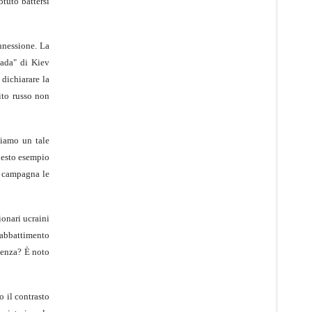
otuto battersi
nnessione. La
Rada" di Kiev
 dichiarare la
ito russo non
viamo un tale
uesto esempio
ro campagna le
ionari ucraini
l'abbattimento
stenza? È noto
 il contrasto