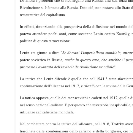
Da allora i problemi che si ricollegano alla Russia, alla sua forza mil
Rivoluzione si è fermata alla Russia. Dato ciò, non restava allo Stato 
restauratrice del capitalismo.
In effetti, rinunziando alla prospettiva della diffusione nel mondo del
poteva attendere pochi anni, come sostenne Lenin contro Kautsky, m
politica di questa retrocessione.
Lenin era giunto a dire: "
Se domani l'imperialismo mondiale, attrav
potere sovietico in Russia,
anche in questo caso, che sarebbe il pegg
promosso l'avanzata dell'invincibile rivoluzione mondiale
".
La tattica che Lenin difende è quella che nel 1941 è stata sfacciatam
continuazione dell'alleanza nel 1917, e trionfò con la rovina della Ger
La tattica opposta, quella dei menscevichi e cadetti nel 1917, quella d
nel senso nazional-militare. È per questo che resterebbe inesplicabile,
influenze capitalistiche mondiali.
Nel combattere contro la tattica dell'alleanza, nel 1918, Trotzky avev
trascinata dalle combinazioni dello zarismo e della borghesia, ciò n