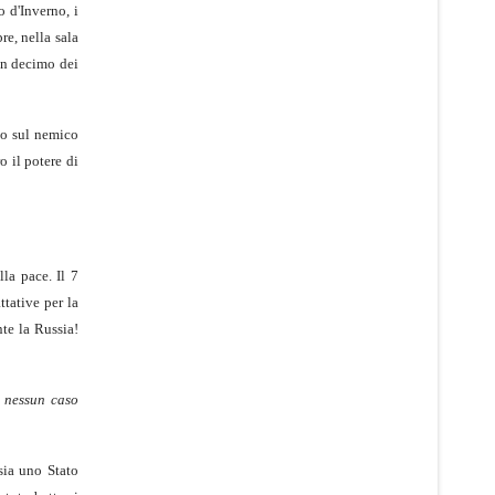
 d'Inverno, i
re, nella sala
 un decimo dei
do sul nemico
o il potere di
la pace. Il 7
tative per la
nte la Russia!
n nessun caso
sia uno Stato