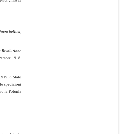
oviet vinse la
orza bellica,
e Rivoluzione
ovembre 1918.
 1919 lo Stato
 le spedizioni
tro la Polonia