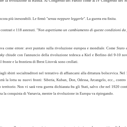
zzare la rivoluzione di Russia. Al Congresso del Partito come al IV Congresso dei S
cora più inesorabili. Le firmò "
senza neppure leggerle
". La guerra era finita.
contrari e 118 astenuti. "
Non aspettiamo un cambiamento di queste condizioni da f
ava come errore: aver puntato sulla rivoluzione europea e mondiale. Come
Stato 
sky
chiude con l'annuncio della rivoluzione tedesca a Kiel e Berlino del 9-10 n
 fronte e la frontiera di Brest Litovsk sono crollati.
gli sbirri socialtraditori nel tentativo di affiancarsi alla dittatura bolscevica. Nel
urrà la lotta su nuovi fronti: Siberia, Kuban, Don, Odessa, Arcangelo, ecc., contro
 territorio. Non vi sarà vera guerra dichiarata fra gli Stati, salvo che nel 1920 con
za la conquista di Varsavia, mentre la rivoluzione in Europa va ripiegando.