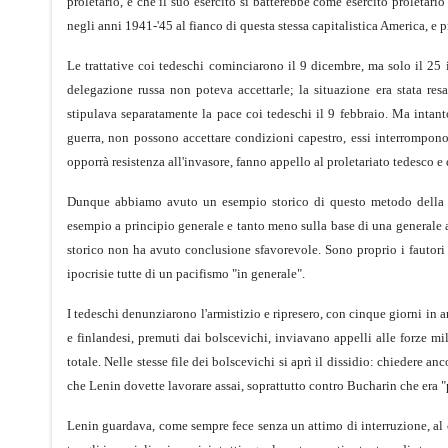
proletario, e che il suo esercito si batterebbe come esercito proletari
negli anni 1941-'45 al fianco di questa stessa capitalistica America, e p
Le trattative coi tedeschi cominciarono il 9 dicembre, ma solo il 25 
delegazione russa non poteva accettarle; la situazione era stata resa
stipulava separatamente la pace coi tedeschi il 9 febbraio. Ma intanto
guerra, non possono accettare condizioni capestro, essi interrompono 
opporrà resistenza all'invasore, fanno appello al proletariato tedesco e di
Dunque abbiamo avuto un esempio storico di questo metodo della no
esempio a principio generale e tanto meno sulla base di una generale 
storico non ha avuto conclusione sfavorevole. Sono proprio i fautori 
ipocrisie tutte di un pacifismo "in generale".
I tedeschi denunziarono l'armistizio e ripresero, con cinque giorni in a
e finlandesi, premuti dai bolscevichi, inviavano appelli alle forze mil
totale. Nelle stesse file dei bolscevichi si aprì il dissidio: chiedere an
che Lenin dovette lavorare assai, soprattutto contro Bucharin che era "p
Lenin guardava, come sempre fece senza un attimo di interruzione, al