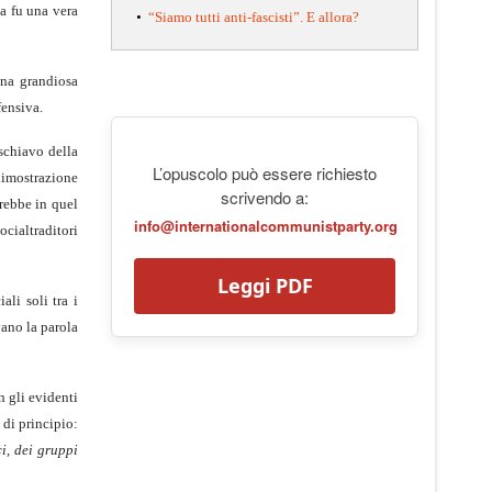
va fu una vera
•
“Siamo tutti anti-fascisti”. E allora?
una grandiosa
fensiva.
 schiavo della
L’opuscolo può essere richiesto
 dimostrazione
scrivendo a:
vrebbe in quel
info@internationalcommunistparty.org
cialtraditori
Leggi PDF
ali soli tra i
vano la parola
n gli evidenti
 di principio:
i, dei gruppi