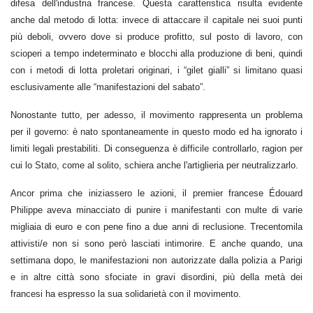
difesa dell'industria francese. Questa caratteristica risulta evidente
anche dal metodo di lotta: invece di attaccare il capitale nei suoi punti
più deboli, ovvero dove si produce profitto, sul posto di lavoro, con
scioperi a tempo indeterminato e blocchi alla produzione di beni, quindi
con i metodi di lotta proletari originari, i “gilet gialli” si limitano quasi
esclusivamente alle “manifestazioni del sabato”.
Nonostante tutto, per adesso, il movimento rappresenta un problema
per il governo: è nato spontaneamente in questo modo ed ha ignorato i
limiti legali prestabiliti. Di conseguenza è difficile controllarlo, ragion per
cui lo Stato, come al solito, schiera anche l'artiglieria per neutralizzarlo.
Ancor prima che iniziassero le azioni, il premier francese Édouard
Philippe aveva minacciato di punire i manifestanti con multe di varie
migliaia di euro e con pene fino a due anni di reclusione. Trecentomila
attivisti/e non si sono però lasciati intimorire. E anche quando, una
settimana dopo, le manifestazioni non autorizzate dalla polizia a Parigi
e in altre città sono sfociate in gravi disordini, più della metà dei
francesi ha espresso la sua solidarietà con il movimento.