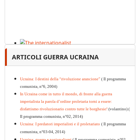
The internationalist
ARTICOLI GUERRA UCRAINA
PDF
n
.12
, 2026
Ucraina: I destini della “rivoluzione arancione”
( Il programma
comunista, n°6, 2004)
In Ucraina come in tutto il mondo, di fronte alla guerra
imperialista la parola d’ordine proletaria torni a essere:
disfattismo rivoluzionario contro tutte le borghesie!
(volantino)
(
Il programma comunista, n°02, 2014)
Ucraina: I predatori imperialisti e il proletariato
( Il programma
comunista, n°03-04, 2014)
Ucraina: guerra e nazionalismi
( Il programma comunista, n°02,