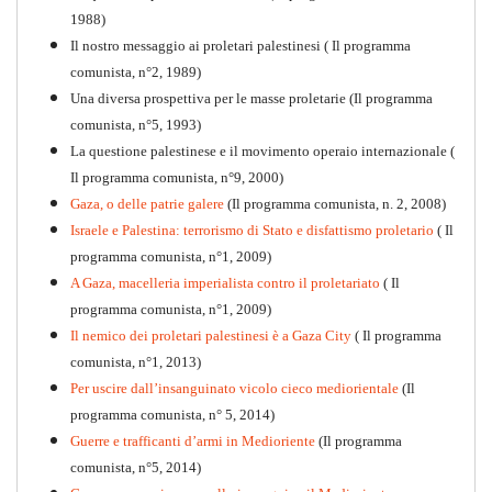
1988)
Il nostro messaggio ai proletari palestinesi ( Il programma
comunista, n°2, 1989)
Una diversa prospettiva per le masse proletarie (Il programma
comunista, n°5, 1993)
La questione palestinese e il movimento operaio internazionale (
Il programma comunista, n°9, 2000)
Gaza, o delle patrie galere
(Il programma comunista, n. 2, 2008)
Israele e Palestina: terrorismo di Stato e disfattismo proletario
( Il
programma comunista, n°1, 2009)
A Gaza, macelleria imperialista contro il proletariato
( Il
programma comunista, n°1, 2009)
Il nemico dei proletari palestinesi è a Gaza City
( Il programma
Per la difesa intransigente
comunista, n°1, 2013)
PDF
Per uscire dall’insanguinato vicolo cieco mediorientale
(Il
programma comunista, n° 5, 2014)
Guerre e trafficanti d’armi in Medioriente
(Il programma
comunista, n°5, 2014)