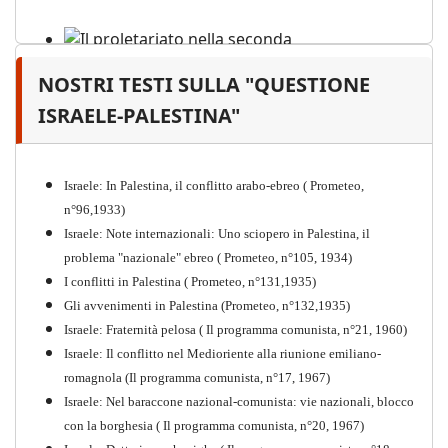
NOSTRI TESTI SULLA "QUESTIONE
Il proletariato nella seconda
guerra mondiale e nella
ISRAELE-PALESTINA"
"Resistenza" antifascista
PDF
Quaderno n°4 (nuova edizione 2021)
Israele: In Palestina, il conflitto arabo-ebreo ( Prometeo,
n°96,1933)
Israele: Note internazionali: Uno sciopero in Palestina, il
problema "nazionale" ebreo ( Prometeo, n°105, 1934)
I conflitti in Palestina ( Prometeo, n°131,1935)
Gli avvenimenti in Palestina (Prometeo, n°132,1935)
Israele: Fraternità pelosa ( Il programma comunista, n°21, 1960)
Israele: Il conflitto nel Medioriente alla riunione emiliano-
romagnola (Il programma comunista, n°17, 1967)
Israele: Nel baraccone nazional-comunista: vie nazionali, blocco
con la borghesia ( Il programma comunista, n°20, 1967)