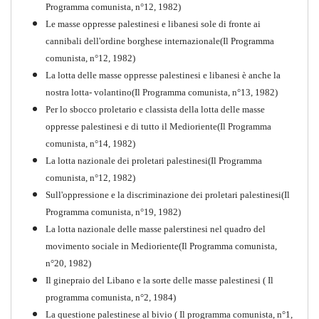
Programma comunista, n°12, 1982)
comunista
Le masse oppresse palestinesi e libanesi sole di fronte ai
PDF
Quaderno n°10
cannibali dell'ordine borghese internazionale(Il Programma
comunista, n°12, 1982)
La lotta delle masse oppresse palestinesi e libanesi è anche la
nostra lotta- volantino(Il Programma comunista, n°13, 1982)
Per lo sbocco proletario e classista della lotta delle masse
oppresse palestinesi e di tutto il Medioriente(Il Programma
comunista, n°14, 1982)
La lotta nazionale dei proletari palestinesi(Il Programma
comunista, n°12, 1982)
Sull'oppressione e la discriminazione dei proletari palestinesi(Il
Programma comunista, n°19, 1982)
La lotta nazionale delle masse palerstinesi nel quadro del
movimento sociale in Medioriente(Il Programma comunista,
1917-2017 Ieri Oggi Domani
n°20, 1982)
Il ginepraio del Libano e la sorte delle masse palestinesi ( Il
Quaderno n°9
PDF
programma comunista, n°2, 1984)
La questione palestinese al bivio ( Il programma comunista, n°1,