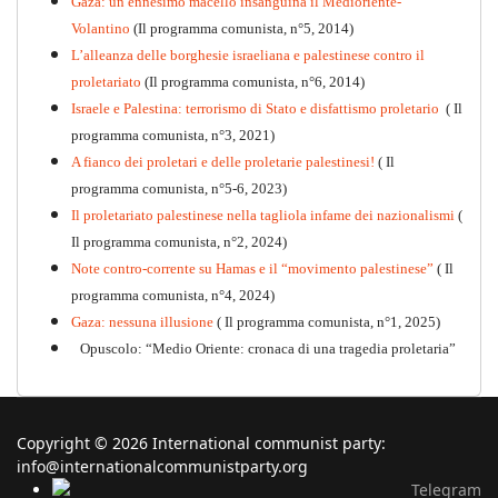
Gaza: un ennesimo macello insanguina il Medioriente-
Volantino
(Il programma comunista, n°5, 2014)
L’alleanza delle borghesie israeliana e palestinese contro il
proletariato
(Il programma comunista, n°6, 2014)
Israele e Palestina: terrorismo di Stato e disfattismo proletario
( Il
programma comunista, n°3, 2021)
A fianco dei proletari e delle proletarie palestinesi!
( Il
programma comunista, n°5-6, 2023)
Il proletariato palestinese nella tagliola infame dei nazionalismi
(
Il programma comunista, n°2, 2024)
Note contro-corrente su Hamas e il “movimento palestinese”
( Il
programma comunista, n°4, 2024)
Gaza: nessuna illusione
( Il programma comunista, n°1, 2025)
Opuscolo: “Medio Oriente: cronaca di una tragedia proletaria”
Copyright © 2026 International communist party:
info@internationalcommunistparty.org