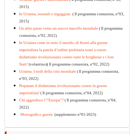
2015)
In Ucraina, neutrali e ingaggiati
( Il programma comunista, n°03,
2015)
Un altro passo verso un nuovo macello mondiale
( Il programma
Kommunistisches Programm
comunista, n°02, 2022)
PDF
n°10 - 2026
In Ucraina come in tutto il mondo, di fronte alla guerra
imperialista la parola d’ordine proletaria torni a essere:
disfattismo rivoluzionario contro tutte le borghesie e i loro
Stati!
(volantino)( Il programma comunista, n°02, 2022)
Ucraina. I nodi della crisi mondiale
( Il programma comunista,
n°03, 2022)
Preparare il disfattismo rivoluzionario contro la guerra
imperialista!
( Il programma comunista, n°04, 2022)
Chi aggredisce l’“Europa”?
( Il programma comunista, n°04,
2022)
Monografico guerra
(supplemento n°01-2023)