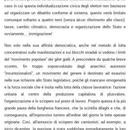
caso in cui questa individualizzazione civica degli elettori non bastasse
ad organizzare un dibattito conforme al sistema, questo verrà limitato
comunque soltanto a quattro temi (senza alcun riferimento alle classi):
tasse, cambio climatico, democrazia e organizzazione dello Stato e
ovviamente… immigrazione!
Non solo nella sua affinità democratica, anche nel metodo di lotta
concentratosi sulle manifestazioni e sui blocchi stradali si vedono i limiti
del “movimento popolare” dei gilet gialli. A prescindere da qualche breve
scontro, fin troppo sopravvalutato dagli anarchici autonomi
“insurrezionalisti”, un movimento del genere è destinato ad esaurirsi
nelle sue richieste allo Stato legislativo, poiché gli mancano omogeneità
e la forza sociale che è insita nella lotta della classe lavoratrice: l'azione
unitaria al centro della produzione capitalista di plusvalore,
l'organizzazione e lo sciopero sul posto di lavoro. Proprio questa è la più
grande paura della borghesia francese, che la scintilla dilaghi e che, di
conseguenza, all'improvviso tornino all'ordine del giorno le lotte operaie
originarie. Così, all'annuncio di sciopero dei camionisti, ad esempio, a
inizio dicembre, la reazione è stata soddisfare immediatamente le loro