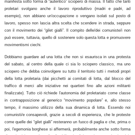
manifesta sotto forma di “autentico” sciopero di massa. Il fatto che tanti
proletari svolgano anche il lavoro riproduttivo (madri e padri, ad
esempio), non abbiano un'occupazione o vengano isolati sul posto di
lavoro, spesso non lascia altra scelta che scendere in strada, seppure
con il movimento dei “gilet gialli”. Il compito delle/dei comuniste/i non
può essere, tuttavia, quello di sostenere solo questa lotta e promuovere
movimentismi ciechi.
Dobbiamo guardare ad una lotta che non si esaurisca in una protesta
del sabato, al centro della quale ci sia lo sciopero classico, ma uno
sciopero che debba coinvolgere su tutto il territorio tutti i metodi propri
della lotta proletaria (dai picchetti ai comitati di lotta, dal blocco del
traffico di merci alle iniziative nei quartieri fino alle azioni militanti
finalizzate). Tutto ciò richiede l'autonomia del proletariato come classe
in contrapposizione al generico “movimento popolare” e, allo stesso
tempo, il massimo utilizzo della sua dinamica di lotta. Essendo noi
comunisti/e consapevoli, grazie a secoli di esperienza, che le proteste
come quelle dei “gilet gialli” resteranno un fuoco di paglia e che, prima o
poi, l'egemonia borghese si affermerà, probabilmente anche sotto forma