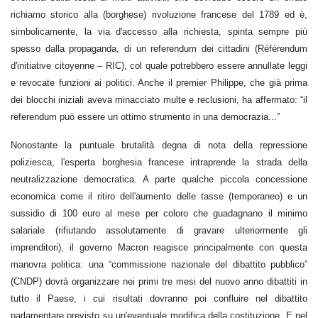
richiamo storico alla (borghese) rivoluzione francese del 1789 ed è,
simbolicamente, la via d'accesso alla richiesta, spinta sempre più
spesso dalla propaganda, di un referendum dei cittadini (Référendum
d'initiative citoyenne – RIC), col quale potrebbero essere annullate leggi
e revocate funzioni ai politici. Anche il premier Philippe, che già prima
dei blocchi iniziali aveva minacciato multe e reclusioni, ha affermato: “il
referendum può essere un ottimo strumento in una democrazia...”
Nonostante la puntuale brutalità degna di nota della repressione
poliziesca, l'esperta borghesia francese intraprende la strada della
neutralizzazione democratica. A parte qualche piccola concessione
economica come il ritiro dell'aumento delle tasse (temporaneo) e un
sussidio di 100 euro al mese per coloro che guadagnano il minimo
salariale (rifiutando assolutamente di gravare ulteriormente gli
imprenditori), il governo Macron reagisce principalmente con questa
manovra politica: una “commissione nazionale del dibattito pubblico”
(CNDP) dovrà organizzare nei primi tre mesi del nuovo anno dibattiti in
tutto il Paese, i cui risultati dovranno poi confluire nel dibattito
parlamentare previsto su un'eventuale modifica della costituzione. E nel