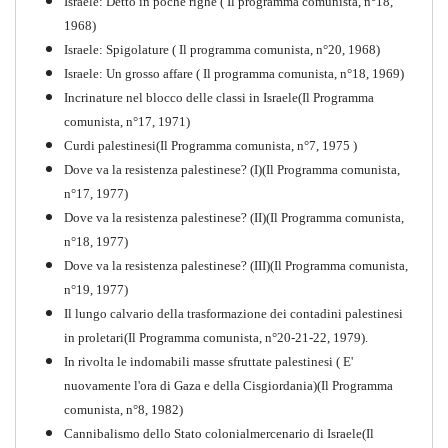
Israele: Detto in poche righe ( Il programma comunista, n°18,
1968)
Storia della Sinistra
Israele: Spigolature ( Il programma comunista, n°20, 1968)
Comunista V
Israele: Un grosso affare ( Il programma comunista, n°18, 1969)
PDF
Incrinature nel blocco delle classi in Israele(Il Programma
comunista, n°17, 1971)
Curdi palestinesi(Il Programma comunista, n°7, 1975 )
Dove va la resistenza palestinese? (I)(Il Programma comunista,
n°17, 1977)
Dove va la resistenza palestinese? (II)(Il Programma comunista,
n°18, 1977)
Dove va la resistenza palestinese? (III)(Il Programma comunista,
n°19, 1977)
Il lungo calvario della trasformazione dei contadini palestinesi
in proletari(Il Programma comunista, n°20-21-22, 1979).
In rivolta le indomabili masse sfruttate palestinesi ( E'
nuovamente l'ora di Gaza e della Cisgiordania)(Il Programma
comunista, n°8, 1982)
Cannibalismo dello Stato colonialmercenario di Israele(Il
Perchè la Russia non era