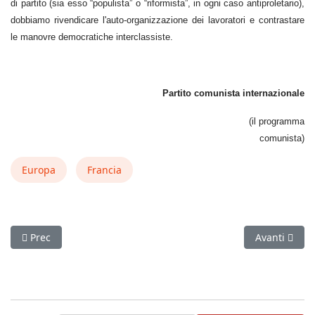
di partito (sia esso “populista” o “riformista”, in ogni caso antiproletario),
dobbiamo rivendicare l'auto-organizzazione dei lavoratori e contrastare
le manovre democratiche interclassiste.
Partito comunista internazionale
(il programma
comunista)
Europa
Francia
Articolo precedente: Comunicato
Articolo succ
Prec
Avanti