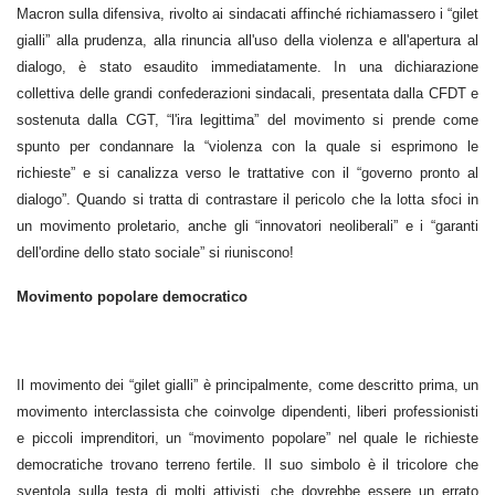
Macron sulla difensiva, rivolto ai sindacati affinché richiamassero i “gilet
gialli” alla prudenza, alla rinuncia all'uso della violenza e all'apertura al
dialogo, è stato esaudito immediatamente. In una dichiarazione
collettiva delle grandi confederazioni sindacali, presentata dalla CFDT e
sostenuta dalla CGT, “l'ira legittima” del movimento si prende come
spunto per condannare la “violenza con la quale si esprimono le
richieste” e si canalizza verso le trattative con il “governo pronto al
dialogo”. Quando si tratta di contrastare il pericolo che la lotta sfoci in
un movimento proletario, anche gli “innovatori neoliberali” e i “garanti
dell'ordine dello stato sociale” si riuniscono!
Movimento popolare democratico
Il movimento dei “gilet gialli” è principalmente, come descritto prima, un
movimento interclassista che coinvolge dipendenti, liberi professionisti
e piccoli imprenditori, un “movimento popolare” nel quale le richieste
democratiche trovano terreno fertile. Il suo simbolo è il tricolore che
sventola sulla testa di molti attivisti, che dovrebbe essere un errato