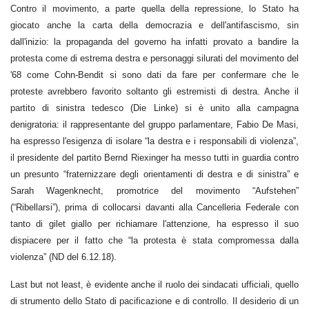
Contro il movimento, a parte quella della repressione, lo Stato ha
giocato anche la carta della democrazia e dell'antifascismo, sin
dall'inizio: la propaganda del governo ha infatti provato a bandire la
protesta come di estrema destra e personaggi silurati del movimento del
'68 come Cohn-Bendit si sono dati da fare per confermare che le
proteste avrebbero favorito soltanto gli estremisti di destra. Anche il
partito di sinistra tedesco (Die Linke) si è unito alla campagna
denigratoria: il rappresentante del gruppo parlamentare, Fabio De Masi,
ha espresso l'esigenza di isolare “la destra e i responsabili di violenza”,
il presidente del partito Bernd Riexinger ha messo tutti in guardia contro
un presunto “fraternizzare degli orientamenti di destra e di sinistra” e
Sarah Wagenknecht, promotrice del movimento “Aufstehen”
(“Ribellarsi”), prima di collocarsi davanti alla Cancelleria Federale con
tanto di gilet giallo per richiamare l'attenzione, ha espresso il suo
dispiacere per il fatto che “la protesta è stata compromessa dalla
violenza” (ND del 6.12.18).
Last but not least, è evidente anche il ruolo dei sindacati ufficiali, quello
di strumento dello Stato di pacificazione e di controllo. Il desiderio di un