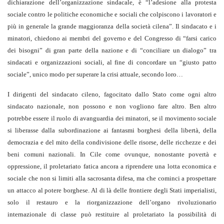
dichiarazione dell’organizzazione sindacale, è “l’adesione alla protesta
sociale contro le politiche economiche e sociali che colpiscono i lavoratori e
più in generale la grande maggioranza della società cilena”. Il sindacato e i
minatori, chiedono ai membri del governo e del Congresso di “farsi carico
dei bisogni” di gran parte della nazione e di “conciliare un dialogo” tra
sindacati e organizzazioni sociali, al fine di concordare un “giusto patto
sociale”, unico modo per superare la crisi attuale, secondo loro…
I dirigenti del sindacato cileno, fagocitato dallo Stato come ogni altro
sindacato nazionale, non possono e non vogliono fare altro. Ben altro
potrebbe essere il ruolo di avanguardia dei minatori, se il movimento sociale
si liberasse dalla subordinazione ai fantasmi borghesi della libertà, della
democrazia e del mito della condivisione delle risorse, delle ricchezze e dei
beni comuni nazionali. In Cile come ovunque, nonostante povertà e
oppressione, il proletariato fatica ancora a riprendere una lotta economica e
sociale che non si limiti alla sacrosanta difesa, ma che cominci a prospettare
un attacco al potere borghese. Al di là delle frontiere degli Stati imperialisti,
solo il restauro e la riorganizzazione dell’organo rivoluzionario
internazionale di classe può restituire al proletariato la possibilità di