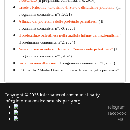
proletariato
(Il programma comunista, n°6, 2014)
Israele e Palestina: terrorismo di Stato e disfattismo proletario
( Il
programma comunista, n°3, 2021)
A fianco dei proletari e delle proletarie palestinesi!
( Il
programma comunista, n°5-6, 2023)
Il proletariato palestinese nella tagliola infame dei nazionalismi
(
Il programma comunista, n°2, 2024)
Note contro-corrente su Hamas e il “movimento palestinese”
( Il
programma comunista, n°4, 2024)
Gaza: nessuna illusione
( Il programma comunista, n°1, 2025)
Opuscolo: “Medio Oriente: cronaca di una tragedia proletaria”
Copyright © 2026 International communist party:
info@internationalcommunistparty.org