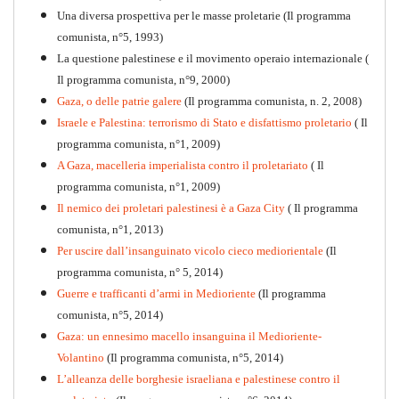
Una diversa prospettiva per le masse proletarie (Il programma
comunista, n°5, 1993)
La questione palestinese e il movimento operaio internazionale (
Il programma comunista, n°9, 2000)
Gaza, o delle patrie galere
(Il programma comunista, n. 2, 2008)
Israele e Palestina: terrorismo di Stato e disfattismo proletario
( Il
programma comunista, n°1, 2009)
A Gaza, macelleria imperialista contro il proletariato
( Il
programma comunista, n°1, 2009)
Il nemico dei proletari palestinesi è a Gaza City
( Il programma
Per la difesa intransigente
comunista, n°1, 2013)
PDF
Per uscire dall’insanguinato vicolo cieco mediorientale
(Il
programma comunista, n° 5, 2014)
Guerre e trafficanti d’armi in Medioriente
(Il programma
comunista, n°5, 2014)
Gaza: un ennesimo macello insanguina il Medioriente-
Volantino
(Il programma comunista, n°5, 2014)
L’alleanza delle borghesie israeliana e palestinese contro il