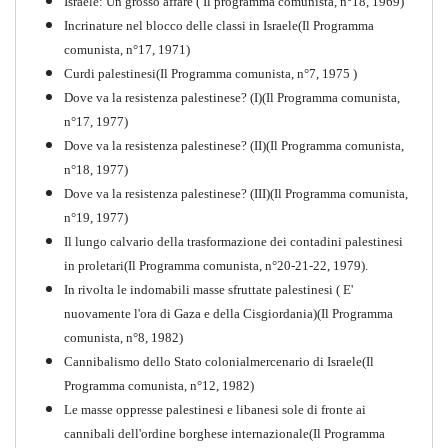
Israele: Un grosso affare ( Il programma comunista, n°18, 1969)
PDF
Incrinature nel blocco delle classi in Israele(Il Programma
comunista, n°17, 1971)
Curdi palestinesi(Il Programma comunista, n°7, 1975 )
Dove va la resistenza palestinese? (I)(Il Programma comunista,
n°17, 1977)
Dove va la resistenza palestinese? (II)(Il Programma comunista,
n°18, 1977)
Dove va la resistenza palestinese? (III)(Il Programma comunista,
n°19, 1977)
Il lungo calvario della trasformazione dei contadini palestinesi
in proletari(Il Programma comunista, n°20-21-22, 1979).
In rivolta le indomabili masse sfruttate palestinesi ( E'
nuovamente l'ora di Gaza e della Cisgiordania)(Il Programma
comunista, n°8, 1982)
Cannibalismo dello Stato colonialmercenario di Israele(Il
Perchè la Russia non era
Programma comunista, n°12, 1982)
comunista
Le masse oppresse palestinesi e libanesi sole di fronte ai
PDF
Quaderno n°10
cannibali dell'ordine borghese internazionale(Il Programma