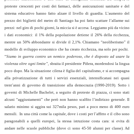
proteste crescenti per costi dei farmaci, delle assicurazioni sanitarie e del
sistema educativo hanno fatto alzare il livello di guardia. L’aumento del
prezzo dei biglietti del metro di Santiago ha poi fatto scattare l’allarme sui
prezzi: nel giro di pochi giorni, la miccia si è accesa. Leggiamo più da vicino
i dati economici: il 1% della popolazione detiene il 26% della ricchezza,
mentre un 50% abbondante si divide il 2,1%. Chiamano “neoliberismo” il
modello di sviluppo economico che ha creato ricchezza, ma solo per pochi.
“
Siamo in guerra contro un nemico
poderoso, che è disposto ad usare la
violenza oltre ogni limite”,
sbraita il presidente Piñera, mordendosi la lingua
poco dopo. Ma la situazione cilena è figlia del capitalismo, e si accompagna
alla privatizzazione di tutti i servizi essenziali, intensificatasi nei quasi
trent’anni di governo di transizione alla democrazia (1990-2019). Sotto i
governi di Michelle Bachelet, a seguito di proteste di piazza, ci sono stati
alcuni “aggiustamenti” che però non hanno scalfito l’indirizzo generale. Il
salario minimo si aggira sui 327mila pesos, pari a poco meno di 400 euro
mensili. In una città come la capitale, dove i costi per l’affitto e il cibo sono
paragonabili a quelli europei, la stessa istruzione costa cara: si evita di
andare nelle scuole pubbliche (dove ci sono 45-50 alunni per classe). Ad