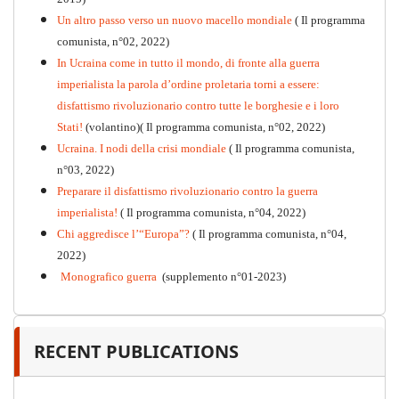
Un altro passo verso un nuovo macello mondiale
( Il programma
Kommunistisches Programm
comunista, n°02, 2022)
PDF
n°10 - 2026
In Ucraina come in tutto il mondo, di fronte alla guerra
imperialista la parola d’ordine proletaria torni a essere:
disfattismo rivoluzionario contro tutte le borghesie e i loro
Stati!
(volantino)( Il programma comunista, n°02, 2022)
Ucraina. I nodi della crisi mondiale
( Il programma comunista,
n°03, 2022)
Preparare il disfattismo rivoluzionario contro la guerra
imperialista!
( Il programma comunista, n°04, 2022)
Chi aggredisce l’“Europa”?
( Il programma comunista, n°04,
2022)
Monografico guerra
(supplemento n°01-2023)
RECENT PUBLICATIONS