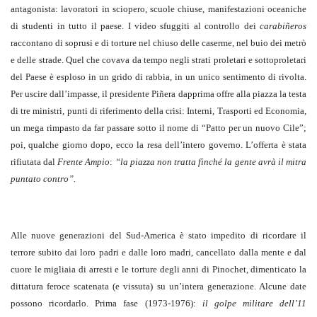
antagonista: lavoratori in sciopero, scuole chiuse, manifestazioni oceaniche
di studenti in tutto il paese. I video sfuggiti al controllo dei
carabiñeros
raccontano di soprusi e di torture nel chiuso delle caserme, nel buio dei metrò
e delle strade. Quel che covava da tempo negli strati proletari e sottoproletari
del Paese è esploso in un grido di rabbia, in un unico sentimento di rivolta.
Per uscire dall’impasse, il presidente Piñera dapprima offre alla piazza la testa
di tre ministri, punti di riferimento della crisi: Interni, Trasporti ed Economia,
un mega rimpasto da far passare sotto il nome di “Patto per un nuovo Cile”;
poi, qualche giorno dopo, ecco la resa dell’intero governo. L’offerta è stata
rifiutata dal
Frente Ampio
:
“la piazza non tratta finché la gente avrà il mitra
puntato contro”.
Alle nuove generazioni del Sud-America è stato impedito di ricordare il
terrore subito dai loro padri e dalle loro madri, cancellato dalla mente e dal
cuore le migliaia di arresti e le torture degli anni di Pinochet, dimenticato la
dittatura feroce scatenata (e vissuta) su un’intera generazione. Alcune date
possono ricordarlo. Prima fase (1973-1976):
il golpe militare dell’11