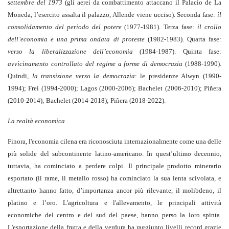
settembre del 1973
(gli aerei da combattimento attaccano il Palacio de La
Moneda, l’esercito assalta il palazzo, Allende viene ucciso). Seconda fase:
il
consolidamento del periodo del potere
(1977-1981). Terza fase:
il crollo
dell’economia e una prima ondata di proteste
(1982-1983). Quarta fase:
verso la liberalizzazione dell’economia
(1984-1987). Quinta fase:
avvicinamento controllato del regime a forme di democrazia
(1988-1990).
Quindi,
la transizione verso la democrazia
: le presidenze Alwyn (1990-
1994); Frei (1994-2000); Lagos (2000-2006); Bachelet (2006-2010); Piñera
(2010-2014); Bachelet (2014-2018); Piñera (2018-2022).
La realtà economica
Finora, l'economia cilena era riconosciuta internazionalmente come una delle
più solide del subcontinente latino-americano. In quest’ultimo decennio,
tuttavia, ha cominciato a perdere colpi. Il principale prodotto minerario
esportato (il rame, il metallo rosso) ha cominciato la sua lenta scivolata, e
altrettanto hanno fatto, d’importanza ancor più rilevante, il molibdeno, il
platino e l’oro. L'agricoltura e l'allevamento, le principali attività
economiche del centro e del sud del paese, hanno perso la loro spinta.
L'esportazione della frutta e della verdura ha raggiunto livelli record grazie