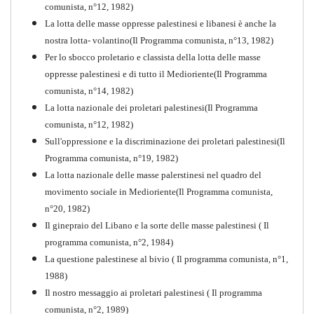
comunista, n°12, 1982)
La lotta delle masse oppresse palestinesi e libanesi è anche la
nostra lotta- volantino(Il Programma comunista, n°13, 1982)
Per lo sbocco proletario e classista della lotta delle masse
oppresse palestinesi e di tutto il Medioriente(Il Programma
comunista, n°14, 1982)
La lotta nazionale dei proletari palestinesi(Il Programma
comunista, n°12, 1982)
Sull'oppressione e la discriminazione dei proletari palestinesi(Il
Programma comunista, n°19, 1982)
La lotta nazionale delle masse palerstinesi nel quadro del
movimento sociale in Medioriente(Il Programma comunista,
1917-2017 Ieri Oggi Domani
n°20, 1982)
Il ginepraio del Libano e la sorte delle masse palestinesi ( Il
Quaderno n°9
PDF
programma comunista, n°2, 1984)
La questione palestinese al bivio ( Il programma comunista, n°1,
1988)
Il nostro messaggio ai proletari palestinesi ( Il programma
comunista, n°2, 1989)