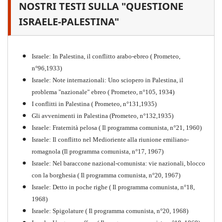
NOSTRI TESTI SULLA "QUESTIONE
Il proletariato nella seconda
guerra mondiale e nella
ISRAELE-PALESTINA"
"Resistenza" antifascista
PDF
Quaderno n°4 (nuova edizione 2021)
Israele: In Palestina, il conflitto arabo-ebreo ( Prometeo,
n°96,1933)
Israele: Note internazionali: Uno sciopero in Palestina, il
problema "nazionale" ebreo ( Prometeo, n°105, 1934)
I conflitti in Palestina ( Prometeo, n°131,1935)
Gli avvenimenti in Palestina (Prometeo, n°132,1935)
Israele: Fraternità pelosa ( Il programma comunista, n°21, 1960)
Israele: Il conflitto nel Medioriente alla riunione emiliano-
romagnola (Il programma comunista, n°17, 1967)
Israele: Nel baraccone nazional-comunista: vie nazionali, blocco
con la borghesia ( Il programma comunista, n°20, 1967)
Israele: Detto in poche righe ( Il programma comunista, n°18,
1968)
Storia della Sinistra
Israele: Spigolature ( Il programma comunista, n°20, 1968)
Comunista V