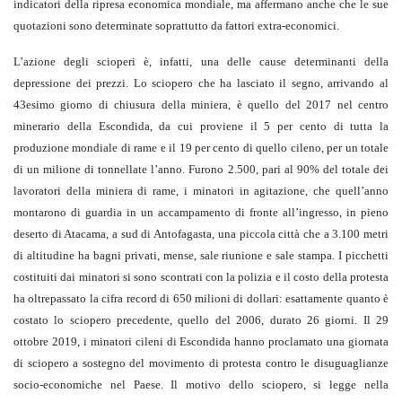
indicatori della ripresa economica mondiale, ma affermano anche che le sue
quotazioni sono determinate soprattutto da fattori extra-economici.
L’azione degli scioperi è, infatti, una delle cause determinanti della
depressione dei prezzi. Lo sciopero che ha lasciato il segno, arrivando al
43esimo giorno di chiusura della miniera, è quello del 2017 nel centro
minerario della Escondida, da cui proviene il 5 per cento di tutta la
produzione mondiale di rame e il 19 per cento di quello cileno, per un totale
di un milione di tonnellate l’anno. Furono 2.500, pari al 90% del totale dei
lavoratori della miniera di rame, i minatori in agitazione, che quell’anno
montarono di guardia in un accampamento di fronte all’ingresso, in pieno
deserto di Atacama, a sud di Antofagasta, una piccola città che a 3.100 metri
di altitudine ha bagni privati, mense, sale riunione e sale stampa. I picchetti
costituiti dai minatori si sono scontrati con la polizia e il costo della protesta
ha oltrepassato la cifra record di 650 milioni di dollari: esattamente quanto è
costato lo sciopero precedente, quello del 2006, durato 26 giorni. Il 29
ottobre 2019, i minatori cileni di Escondida hanno proclamato una giornata
di sciopero a sostegno del movimento di protesta contro le disuguaglianze
socio-economiche nel Paese. Il motivo dello sciopero, si legge nella