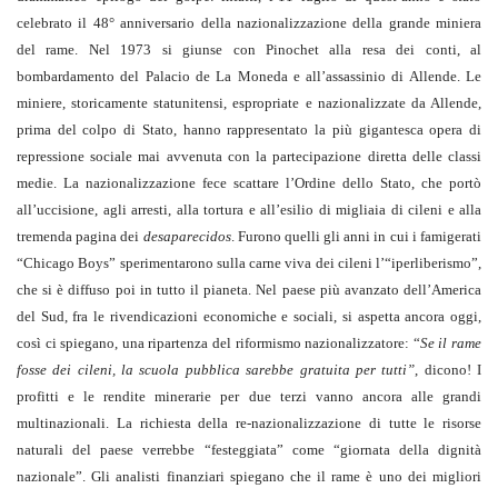
celebrato il 48° anniversario della nazionalizzazione della grande miniera
del rame. Nel 1973 si giunse con Pinochet alla resa dei conti, al
bombardamento del Palacio de La Moneda e all’assassinio di Allende. Le
miniere, storicamente statunitensi, espropriate e nazionalizzate da Allende,
prima del colpo di Stato, hanno rappresentato la più gigantesca opera di
repressione sociale mai avvenuta con la partecipazione diretta delle classi
medie. La nazionalizzazione fece scattare l’Ordine dello Stato, che portò
all’uccisione, agli arresti, alla tortura e all’esilio di migliaia di cileni e alla
tremenda pagina dei
desaparecidos
. Furono quelli gli anni in cui i famigerati
“Chicago Boys” sperimentarono sulla carne viva dei cileni l’“iperliberismo”,
che si è diffuso poi in tutto il pianeta. Nel paese più avanzato dell’America
del Sud, fra le rivendicazioni economiche e sociali, si aspetta ancora oggi,
così ci spiegano, una ripartenza del riformismo nazionalizzatore: “
Se il rame
fosse dei cileni, la scuola pubblica sarebbe gratuita per tutti”
, dicono! I
profitti e le rendite minerarie per due terzi vanno ancora alle grandi
multinazionali. La richiesta della re-nazionalizzazione di tutte le risorse
naturali del paese verrebbe “festeggiata” come “giornata della dignità
nazionale”. Gli analisti finanziari spiegano che il rame è uno dei migliori