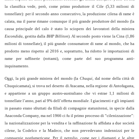
la classifica vede, però, come primo produttore il Cile (5,33 milioni di
tonnellate): per il secondo anno consecutivo, la produzione cilena di rame è
calata, ma il paese rimane comunque il più grande produttore del mondo (la
causa principale del calo è stato lo sciopero dei lavoratori della miniera
Escondida
, gestita dalla
BHP Billiton
). Al secondo posto viene la Cina (1,86
milioni di tonnellate), il più grande consumatore di rame al mondo, che ha
prodotto meno rispetto al 2016 e, soprattutto, ha ridotto le importazioni di
rame per raffinerie (rottami), come parte del suo programma anti-
inquinamento.
Oggi, la più grande miniera del mondo (la
Chuqui,
dal nome della città di
Chuquicamata), si trova nel deserto di Atacama, nella regione di Antofagasta,
e appartiene a un gruppo austro-australiano che vi estrae 1,1 milioni di
tonnellate l’anno, pari al 9% dell’offerta mondiale. I giacimenti e gli impianti
in passato erano sfruttati da filiali di compagnie statunitensi, in specie dalla
Anaconda Company, ma nel 1966 ci fu il primo processo di “cilenizzazione”:
la nazionalizzazione per la vendita e la raffinazione fu affidata a due società
cilene, la Codelco e la Madeco, che non prevedevano indennizzi per le
compagnie nordamericane. Per il petrolio, come per i diamanti e le altre