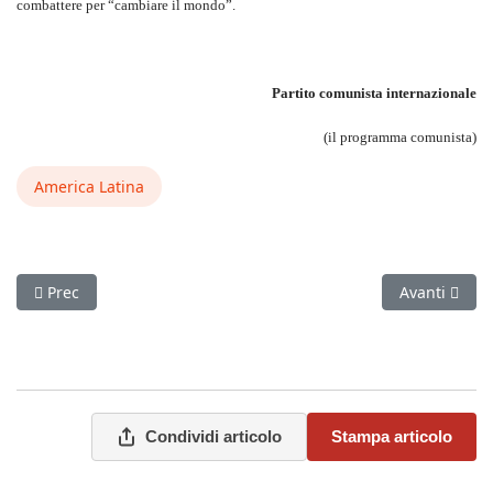
combattere per “cambiare il mondo”.
Partito comunista internazionale
(il programma comunista)
America Latina
Articolo precedente: La lunghissima notte dei morti viventi
Articolo succ
Prec
Avanti
Condividi articolo
Stampa articolo