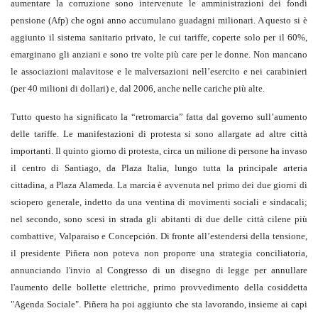
aumentare la corruzione sono intervenute le amministrazioni dei fondi
pensione (Afp) che ogni anno accumulano guadagni milionari. A questo si è
aggiunto il sistema sanitario privato, le cui tariffe, coperte solo per il 60%,
emarginano gli anziani e sono tre volte più care per le donne. Non mancano
le associazioni malavitose e le malversazioni nell’esercito e nei carabinieri
(per 40 milioni di dollari) e, dal 2006, anche nelle cariche più alte.
Tutto questo ha significato la “retromarcia” fatta dal governo sull’aumento
delle tariffe. Le manifestazioni di protesta si sono allargate ad altre città
importanti. Il quinto giorno di protesta, circa un milione di persone ha invaso
il centro di Santiago, da Plaza Italia, lungo tutta la principale arteria
cittadina, a Plaza Alameda. La marcia è avvenuta nel primo dei due giorni di
sciopero generale, indetto da una ventina di movimenti sociali e sindacali;
nel secondo, sono scesi in strada gli abitanti di due delle città cilene più
combattive, Valparaiso e Concepción. Di fronte all’estendersi della tensione,
il presidente Piñera non poteva non proporre una strategia conciliatoria,
annunciando l'invio al Congresso di un disegno di legge per annullare
l'aumento delle bollette elettriche, primo provvedimento della cosiddetta
"Agenda Sociale". Piñera ha poi aggiunto che sta lavorando, insieme ai capi