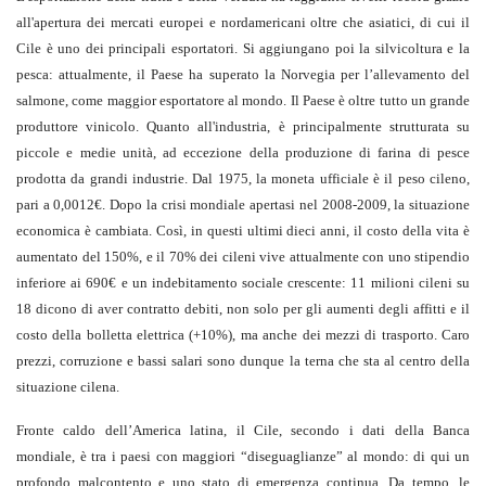
all'apertura dei mercati europei e nordamericani oltre che asiatici, di cui il
Cile è uno dei principali esportatori. Si aggiungano poi la silvicoltura e la
pesca: attualmente, il Paese ha superato la Norvegia per l’allevamento del
salmone, come maggior esportatore al mondo. Il Paese è oltre tutto un grande
produttore vinicolo. Quanto all'industria, è principalmente strutturata su
piccole e medie unità, ad eccezione della produzione di farina di pesce
prodotta da grandi industrie. Dal 1975, la moneta ufficiale è il peso cileno,
pari a 0,0012€. Dopo la crisi mondiale apertasi nel 2008-2009, la situazione
economica è cambiata. Così, in questi ultimi dieci anni, il costo della vita è
aumentato del 150%, e il 70% dei cileni vive attualmente con uno stipendio
inferiore ai 690€ e un indebitamento sociale crescente: 11 milioni cileni su
18 dicono di aver contratto debiti, non solo per gli aumenti degli affitti e il
costo della bolletta elettrica (+10%), ma anche dei mezzi di trasporto. Caro
prezzi, corruzione e bassi salari sono dunque la terna che sta al centro della
situazione cilena.
Fronte caldo dell’America latina, il Cile, secondo i dati della Banca
mondiale, è tra i paesi con maggiori “diseguaglianze” al mondo: di qui un
profondo malcontento e uno stato di emergenza continua. Da tempo, le