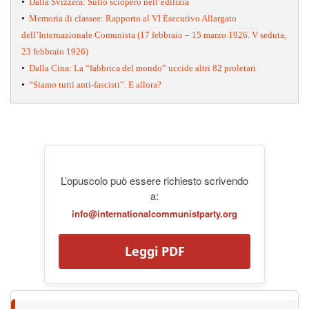
•
Dalla Svizzera: Sullo sciopero nell’edilizia
•
Memoria di classee: Rapporto al VI Esecutivo Allargato
dell’Internazionale Comunista (17 febbraio – 15 marzo 1926. V seduta,
23 febbraio 1926)
•
Dalla Cina: La “fabbrica del mondo” uccide altri 82 proletari
•
“Siamo tutti anti-fascisti”. E allora?
L’opuscolo può essere richiesto scrivendo
a:
info@internationalcommunistparty.org
Leggi PDF