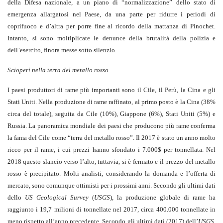
della Difesa nazionale, a un piano di “normalizzazione” dello stato di
emergenza allargatosi nel Paese, da una parte per ridurre i periodi di
coprifuoco e d’altra per porre fine al ricordo della mattanza di Pinochet.
Intanto, si sono moltiplicate le denunce della brutalità della polizia e
dell’esercito, finora messe sotto silenzio.
Scioperi nella terra del metallo rosso
I paesi produttori di rame più importanti sono il Cile, il Perù, la Cina e gli
Stati Uniti. Nella produzione di rame raffinato, al primo posto è la Cina (38%
circa del totale), seguita da Cile (10%), Giappone (6%), Stati Uniti (5%) e
Russia. La panoramica mondiale dei paesi che producono più rame conferma
la fama del Cile come “terra del metallo rosso”. Il 2017 è stato un anno molto
ricco per il rame, i cui prezzi hanno sfondato i 7.000$ per tonnellata. Nel
2018 questo slancio verso l’alto, tuttavia, si è fermato e il prezzo del metallo
rosso è precipitato. Molti analisti, considerando la domanda e l’offerta di
mercato, sono comunque ottimisti per i prossimi anni. Secondo gli ultimi dati
dello
US Geological Survey
(
USGS
), la produzione globale di rame ha
raggiunto i 19,7 milioni di tonnellate nel 2017, circa 400.000 tonnellate in
meno rispetto all’anno precedente. Secondo gli ultimi dati (2017) dell’
USGS
,