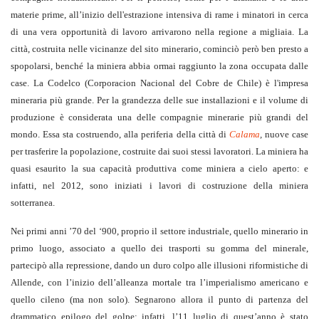
materie prime, all’inizio dell'estrazione intensiva di rame i minatori in cerca
di una vera opportunità di lavoro arrivarono nella regione a migliaia. La
città, costruita nelle vicinanze del sito minerario, cominciò però ben presto a
spopolarsi, benché la miniera abbia ormai raggiunto la zona occupata dalle
case. La Codelco (Corporacion Nacional del Cobre de Chile) è l'impresa
mineraria più grande. Per la grandezza delle sue installazioni e il volume di
produzione è considerata una delle compagnie minerarie più grandi del
mondo. Essa sta costruendo, alla periferia della città di
Calama
,
nuove case
per trasferire la popolazione, costruite dai suoi stessi lavoratori. La miniera ha
quasi esaurito la sua capacità produttiva come miniera a cielo aperto: e
infatti, nel 2012, sono iniziati i lavori di costruzione della miniera
sotterranea.
Nei primi anni ’70 del ‘900, proprio il settore industriale, quello minerario in
primo luogo, associato a quello dei trasporti su gomma del minerale,
partecipò alla repressione, dando un duro colpo alle illusioni riformistiche di
Allende, con l’inizio dell’alleanza mortale tra l’imperialismo americano e
quello cileno (ma non solo). Segnarono allora il punto di partenza del
drammatico epilogo del golpe: infatti, l’11 luglio di quest’anno è stato