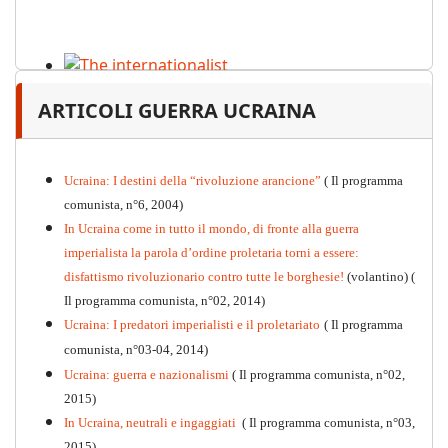
The internationalist
ARTICOLI GUERRA UCRAINA
PDF
n
.12
, 2026
Ucraina: I destini della “rivoluzione arancione”
( Il programma
comunista, n°6, 2004)
In Ucraina come in tutto il mondo, di fronte alla guerra
imperialista la parola d’ordine proletaria torni a essere:
disfattismo rivoluzionario contro tutte le borghesie!
(volantino)
(
Il programma comunista, n°02, 2014)
Ucraina: I predatori imperialisti e il proletariato
( Il programma
comunista, n°03-04, 2014)
Ucraina: guerra e nazionalismi
( Il programma comunista, n°02,
2015)
In Ucraina, neutrali e ingaggiati
( Il programma comunista, n°03,
2015)