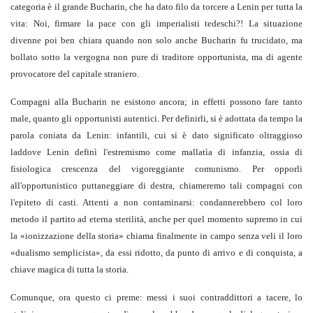
categoria è il grande Bucharin, che ha dato filo da torcere a Lenin per tutta la
vita: Noi, firmare la pace con gli imperialisti tedeschi?! La situazione
divenne poi ben chiara quando non solo anche Bucharin fu trucidato, ma
bollato sotto la vergogna non pure di traditore opportunista, ma di agente
provocatore del capitale straniero.
Compagni alla Bucharin ne esistono ancora; in effetti possono fare tanto
male, quanto gli opportunisti autentici. Per definirli, si è adottata da tempo la
parola coniata da Lenin: infantili, cui si è dato significato oltraggioso
laddove Lenin definì l'estremismo come mallatìa di infanzia, ossia di
fisiologica crescenza del vigoreggiante comunismo. Per opporli
all'opportunistico puttaneggiare di destra, chiameremo tali compagni con
l'epiteto di casti. Attenti a non contaminarsi: condannerebbero col loro
metodo il partito ad eterna sterilità, anche per quel momento supremo in cui
la «ionizzazione della storia» chiama finalmente in campo senza veli il loro
«dualismo semplicista», da essi ridotto, da punto di arrivo e di conquista, a
chiave magica di tutta la storia.
Comunque, ora questo ci preme: messi i suoi contraddittori a tacere, lo