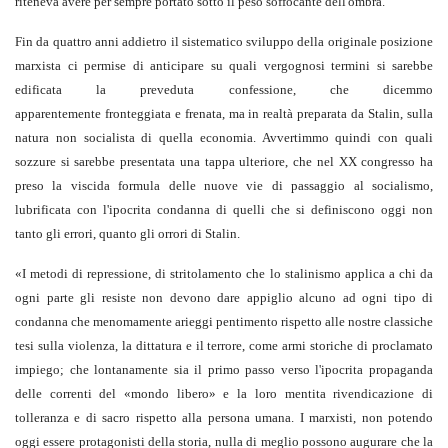
riteneva avere per sempre portato sotto il peso soffocante dell'ombra.
Fin da quattro anni addietro il sistematico sviluppo della originale posizione
marxista ci permise di anticipare su quali vergognosi termini si sarebbe
edificata la preveduta confessione, che dicemmo
apparentemente fronteggiata e frenata, ma in realtà preparata da Stalin, sulla
natura non socialista di quella economia. Avvertimmo quindi con quali
sozzure si sarebbe presentata una tappa ulteriore, che nel XX congresso ha
preso la viscida formula delle nuove vie di passaggio al socialismo,
lubrificata con l'ipocrita condanna di quelli che si definiscono oggi non
tanto gli errori, quanto gli orrori di Stalin.
«I metodi di repressione, di stritolamento che lo stalinismo applica a chi da
ogni parte gli resiste non devono dare appiglio alcuno ad ogni tipo di
condanna che menomamente arieggi pentimento rispetto alle nostre classiche
tesi sulla violenza, la dittatura e il terrore, come armi storiche di proclamato
impiego; che lontanamente sia il primo passo verso l'ipocrita propaganda
delle correnti del «mondo libero» e la loro mentita rivendicazione di
tolleranza e di sacro rispetto alla persona umana. I marxisti, non potendo
oggi essere protagonisti della storia, nulla di meglio possono augurare che la