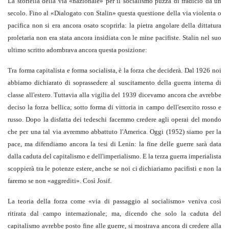
La storiella della via «nazionale» per il socialismo puzza di fradicio da un
secolo. Fino al «Dialogato con Stalin» questa questione della via violenta o
pacifica non si era ancora osato scoprirla: la pietra angolare della dittatura
proletaria non era stata ancora insidiata con le mine pacifiste. Stalin nel suo
ultimo scritto adombrava ancora questa posizione:
Tra forma capitalista e forma socialista, è la forza che deciderà. Dal 1926 noi
abbiamo dichiarato di soprassedere al suscitamento della guerra interna di
classe all'estero. Tuttavia alla vigilia del 1939 dicevamo ancora che avrebbe
deciso la forza bellica; sotto forma di vittoria in campo dell'esercito rosso e
russo. Dopo la disfatta dei tedeschi facemmo credere agli operai del mondo
che per una tal via avremmo abbattuto l'America. Oggi (1952) siamo per la
pace, ma difendiamo ancora la tesi di Lenin: la fine delle guerre sarà data
dalla caduta del capitalismo e dell'imperialismo. E la terza guerra imperialista
scoppierà tra le potenze estere, anche se noi ci dichiariamo pacifisti e non la
faremo se non «aggrediti». Così Josif.
La teoria della forza come «via di passaggio al socialismo» veniva così
ritirata dal campo internazionale; ma, dicendo che solo la caduta del
capitalismo avrebbe posto fine alle guerre, si mostrava ancora di credere alla