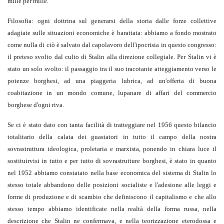
mille per mille.
Filosofia: ogni dottrina sul generarsi della storia dalle forze collettive
adagiate sulle situazioni economiche è barattata: abbiamo a fondo mostrato
come nulla di ciò è salvato dal capolavoro dell'ipocrisia in questo congresso:
il preteso svolto dal culto di Stalin alla direzione collegiale. Per Stalin vi è
stato un solo svolto: il passaggio tra il suo tracotante atteggiamento verso le
potenze borghesi, ad una piaggeria lubrica, ad un'offerta di buona
coabitazione in un mondo comune, lupanare di affari del commercio
borghese d'ogni riva.
Se ci è stato dato con tanta facilità di tratteggiare nel 1956 questo bilancio
totalitario della calata dei guastatori in tutto il campo della nostra
sovrastruttura ideologica, proletaria e marxista, ponendo in chiara luce il
sostituirvisi in tutto e per tutto di sovrastrutture borghesi, è stato in quanto
nel 1952 abbiamo constatato nella base economica del sistema di Stalin lo
stesso totale abbandono delle posizioni socialiste e l'adesione alle leggi e
forme di produzione e di scambio che definiscono il capitalismo e che allo
stesso tempo abbiamo identificate nella realtà della forma russa, nella
descrizione che Stalin ne confermava, e nella teorizzazione eterodossa e