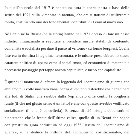
In quell'opuscolo del 1917 è contenuta tutta la teoria posta a base dello
scritto del 1921 sulla «imposta in natura», che ora si tratterà di utilizzare a
fondo, costituendo uno dei fondamentali contributi di Lenin al marxismo.
Né Lenin né la Russia (né la storia) hanno nel 1921 deciso di fare un passo
indietro, rinunziando a seguitare a prendere misure statali di contenuto
comunista e socialista per dare il passo al «ritorno» su forme borghesi. Quella
fase era in dottrina integralmente scontata, e le misure prese ebbero lo stesso
carattere politico di «passi verso il socialismo», ed economico di materiale e
necessario passaggio per tappe ancora capitaliste, e meno che capitaliste.
È quindi il momento di sfatare la leggenda del «comunismo di guerra» che
abbiamo più volte mostrato vana. Senza di ciò non resterebbe che partecipare
alle lodi di Stalin, che sarebbe dalla Nep andato oltre contro la borghesia
rurale (il che nel giusto senso è un fatto) e che con questo avrebbe «edificato
socialismo» (il che è corbelleria). E senza di ciò bisognerebbe sorbirsi
nientemeno che la feccia dell'ultimo calice, quello di un Nenni che sogna
con prostituta gioia addirittura ad oggi 1956 l'uscita dal «comunismo di
guerra»; e ne deduce la vittoria del «comunismo costituzionale», del