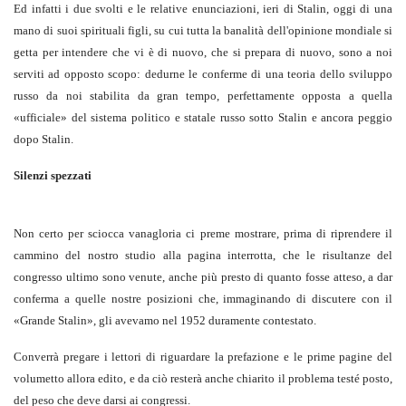
Ed infatti i due svolti e le relative enunciazioni, ieri di Stalin, oggi di una
mano di suoi spirituali figli, su cui tutta la banalità dell'opinione mondiale si
getta per intendere che vi è di nuovo, che si prepara di nuovo, sono a noi
serviti ad opposto scopo: dedurne le conferme di una teoria dello sviluppo
russo da noi stabilita da gran tempo, perfettamente opposta a quella
«ufficiale» del sistema politico e statale russo sotto Stalin e ancora peggio
dopo Stalin.
Silenzi spezzati
Non certo per sciocca vanagloria ci preme mostrare, prima di riprendere il
cammino del nostro studio alla pagina interrotta, che le risultanze del
congresso ultimo sono venute, anche più presto di quanto fosse atteso, a dar
conferma a quelle nostre posizioni che, immaginando di discutere con il
«Grande Stalin», gli avevamo nel 1952 duramente contestato.
Converrà pregare i lettori di riguardare la prefazione e le prime pagine del
volumetto allora edito, e da ciò resterà anche chiarito il problema testé posto,
del peso che deve darsi ai congressi.