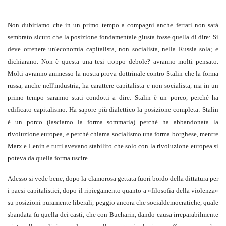
Non dubitiamo che in un primo tempo a compagni anche ferrati non sarà
sembrato sicuro che la posizione fondamentale giusta fosse quella di dire: Si
deve ottenere un'economia capitalista, non socialista, nella Russia sola; e
dichiarano. Non è questa una tesi troppo debole? avranno molti pensato.
Molti avranno ammesso la nostra prova dottrinale contro Stalin che la forma
russa, anche nell'industria, ha carattere capitalista e non socialista, ma in un
primo tempo saranno stati condotti a dire: Stalin è un porco, perché ha
edificato capitalismo. Ha sapore più dialettico la posizione completa: Stalin
è un porco (lasciamo la forma sommaria) perché ha abbandonata la
rivoluzione europea, e perché chiama socialismo una forma borghese, mentre
Marx e Lenin e tutti avevano stabilito che solo con la rivoluzione europea si
poteva da quella forma uscire.
Adesso si vede bene, dopo la clamorosa gettata fuori bordo della dittatura per
i paesi capitalistici, dopo il ripiegamento quanto a «filosofia della violenza»
su posizioni puramente liberali, peggio ancora che socialdemocratiche, quale
sbandata fu quella dei casti, che con Bucharin, dando causa irreparabilmente