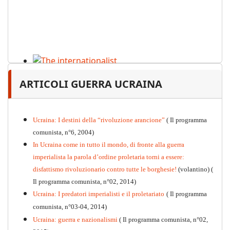
The internationalist
ARTICOLI GUERRA UCRAINA
PDF
n
.12
, 2026
Ucraina: I destini della “rivoluzione arancione”
( Il programma
comunista, n°6, 2004)
In Ucraina come in tutto il mondo, di fronte alla guerra
imperialista la parola d’ordine proletaria torni a essere:
disfattismo rivoluzionario contro tutte le borghesie!
(volantino)
(
Il programma comunista, n°02, 2014)
Ucraina: I predatori imperialisti e il proletariato
( Il programma
comunista, n°03-04, 2014)
Ucraina: guerra e nazionalismi
( Il programma comunista, n°02,