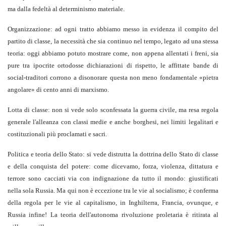
ma dalla fedeltà al determinismo materiale.
Organizzazione: ad ogni tratto abbiamo messo in evidenza il compito del
partito di classe, la necessità che sia continuo nel tempo, legato ad una stessa
teoria: oggi abbiamo potuto mostrare come, non appena allentati i freni, sia
pure tra ipocrite ortodosse dichiarazioni di rispetto, le affittate bande di
social-traditori corrono a disonorare questa non meno fondamentale «pietra
angolare» di cento anni di marxismo.
Lotta di classe: non si vede solo sconfessata la guerra civile, ma resa regola
generale l'alleanza con classi medie e anche borghesi, nei limiti legalitari e
costituzionali più proclamati e sacri.
Politica e teoria dello Stato: si vede distrutta la dottrina dello Stato di classe
e della conquista del potere: come dicevamo, forza, violenza, dittatura e
terrore sono cacciati via con indignazione da tutto il mondo: giustificati
nella sola Russia. Ma qui non è eccezione tra le vie al socialismo; è conferma
della regola per le vie al capitalismo, in Inghilterra, Francia, ovunque, e
Russia infine! La teoria dell'autonoma rivoluzione proletaria è ritirata al