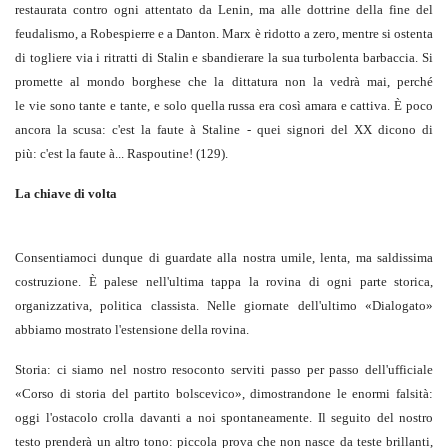
restaurata contro ogni attentato da Lenin, ma alle dottrine della fine del
feudalismo, a Robespierre e a Danton. Marx è ridotto a zero, mentre si ostenta
di togliere via i ritratti di Stalin e sbandierare la sua turbolenta barbaccia. Si
promette al mondo borghese che la dittatura non la vedrà mai, perché
le vie sono tante e tante, e solo quella russa era così amara e cattiva. È poco
ancora la scusa: c'est la faute à Staline - quei signori del XX dicono di
più: c'est la faute à... Raspoutine! (129).
La chiave di volta
Consentiamoci dunque di guardate alla nostra umile, lenta, ma saldissima
costruzione. È palese nell'ultima tappa la rovina di ogni parte storica,
organizzativa, politica classista. Nelle giornate dell'ultimo «Dialogato»
abbiamo mostrato l'estensione della rovina.
Storia: ci siamo nel nostro resoconto serviti passo per passo dell'ufficiale
«Corso di storia del partito bolscevico», dimostrandone le enormi falsità:
oggi l'ostacolo crolla davanti a noi spontaneamente. Il seguito del nostro
testo prenderà un altro tono: piccola prova che non nasce da teste brillanti,