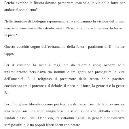
Perché avrebbe la Russia dovuto percorrere, essa sola, la via della forza per
andare al socialismo?
Nella riunione di Bologna esponemmo e rivendicammo la visione del primo
marxismo europeo sulla «strada russa». Nessuno allora si chiedeva: la forza o
la pace?
Questo vecchio sogno dell'evitamento della forza - partimmo di lì - ha tre
tappe.
Per il cristiano la meta è raggiunta da duemila anni; occorre solo
un'emulazione persuasiva tra uomini e tra genti per proseguire la vita
dell'umanità. È il religioso il precursore della teoria della pacifica
coesistenza tra il potente e il debole, il ricco e il forte, la gente A e la gente
B...
Per il borghese liberale occorre per togliere di mezzo l'uso della forza ancora
una tappa, ma una sola, sanguinosa: la rivoluzione che abbatta i regimi
feudali e assolutisti. Dopo ciò, tra cittadini eguali, la generale coesistenza
sarà possibile; e tra popoli liberi idem con patate.