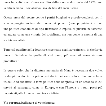
russa in capitalismo. Come stabilito dallo scontro dottrinale del 1926, non
«edificheranno il socialismo», ma «le basi del socialismo».
Questa presa del potere contro i partiti borghesi e piccolo-borghesi, con il
solo appoggio sociale dei contadini poveri (non proprietari) e con
una politica economica di tipo transitorio e impuro, fu prevista nettamente,
ed attuata come una vittoria del socialismo, ma non come la nascita di una
società socialista.
Tutto ciò stabilito nella dottrina e riscontrato negli avvenimenti, in che la via
russa differirebbe da quella di altri paesi, più avanzati come struttura
produttiva?
In questo solo, che la dittatura proletaria di Marx è necessaria due volte,
in doppio modo: in un primo periodo in cui serve solo a ributtare le forze
feudali e ad abbattere la forza politica della borghesia, in un secondo in cui
servirà al passaggio, come in Europa, e con l'Europa o i suoi paesi più
importanti, alla forma economica socialista.
Via europea, italiana o di vattelapesca