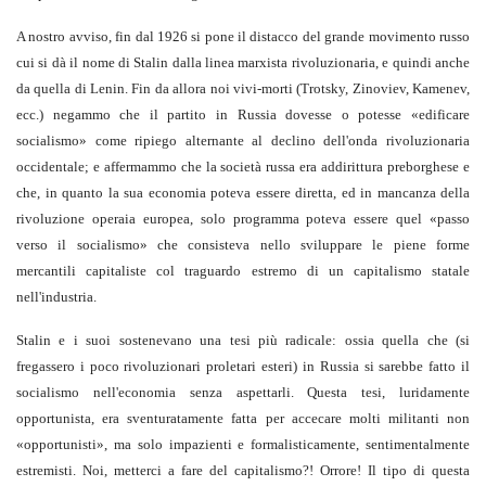
A nostro avviso, fin dal 1926 si pone il distacco del grande movimento russo
cui si dà il nome di Stalin dalla linea marxista rivoluzionaria, e quindi anche
da quella di Lenin. Fin da allora noi vivi-morti (Trotsky, Zinoviev, Kamenev,
ecc.) negammo che il partito in Russia dovesse o potesse «edificare
socialismo» come ripiego alternante al declino dell'onda rivoluzionaria
occidentale; e affermammo che la società russa era addirittura preborghese e
che, in quanto la sua economia poteva essere diretta, ed in mancanza della
rivoluzione operaia europea, solo programma poteva essere quel «passo
verso il socialismo» che consisteva nello sviluppare le piene forme
mercantili capitaliste col traguardo estremo di un capitalismo statale
nell'industria.
Stalin e i suoi sostenevano una tesi più radicale: ossia quella che (si
fregassero i poco rivoluzionari proletari esteri) in Russia si sarebbe fatto il
socialismo nell'economia senza aspettarli. Questa tesi, luridamente
opportunista, era sventuratamente fatta per accecare molti militanti non
«opportunisti», ma solo impazienti e formalisticamente, sentimentalmente
estremisti. Noi, metterci a fare del capitalismo?! Orrore! Il tipo di questa