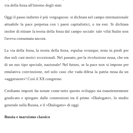
via della forza all'interno degli stati.
Oggi il passo indietro è più vergognoso: si dichiara nel campo internazionale
attuabile la pace perpetua con i paesi capitalistici, o tra essi. Si dichiara
inoltre di ritirare la teoria della forza dal campo sociale: tale viltà Stalin non
l'aveva consumata ancora.
La via della forza, la teoria della forza, espulsa ovunque, resta in piedi per
due soli casi storici eccezionali. Nel passato, per la rivoluzione russa, che era
di un suo tipo speciale, nazionale! Nel futuro, se la pace non si impone per
emulativa convinzione, nel solo caso che vada difesa la patria russa da un
«aggressore»! Così il XX congresso.
Crediamo importi far notare come tutto questo sviluppo sia esaurientemente
giudicato e spiegato dalle connessioni tra il primo «Dialogato», lo studio
generale sulla Russia, e il «Dialogato» di oggi.
Russia e marxismo classico