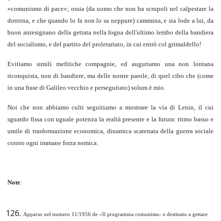
«comunismo di pace»; ossia (da uomo che non ha scrupoli nel calpestare la
dottrina, e che quando lo fa non lo sa neppure) cammina, e sia lode a lui, da
buon antesignano della gettata nella fogna dell'ultimo lembo della bandiera
del socialismo, e del partito del proletariato, in cui entrò col grimaldello!
Evitiamo simili mefitiche compagnie, ed auguriamo una non lontana
riconquista, non di bandiere, ma delle nostre parole, di quel cibo che (come
in una frase di Galileo vecchio e perseguitato) solum è mio.
Noi che non abbiamo culti seguitiamo a mostrare la via di Lenin, il cui
sguardo fissa con uguale potenza la realtà presente e la futura: ritmo basso e
umile di trasformazione economica, dinamica scatenata della guerra sociale
contro ogni immane forza nemica.
Note
:
Apparso nel numero 11/1956 de «Il programma comunista» e destinato a gettare