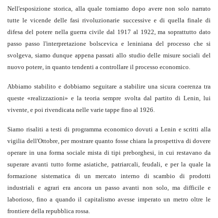
Nell'esposizione storica, alla quale torniamo dopo avere non solo narrato
tutte le vicende delle fasi rivoluzionarie successive e di quella finale di
difesa del potere nella guerra civile dal 1917 al 1922, ma soprattutto dato
passo passo l'interpretazione bolscevica e leniniana del processo che si
svolgeva, siamo dunque appena passati allo studio delle misure sociali del
nuovo potere, in quanto tendenti a controllare il processo economico.
Abbiamo stabilito e dobbiamo seguitare a stabilire una sicura coerenza tra
queste «realizzazioni» e la teoria sempre svolta dal partito di Lenin, lui
vivente, e poi rivendicata nelle varie tappe fino al 1926.
Siamo risaliti a testi di programma economico dovuti a Lenin e scritti alla
vigilia dell'Ottobre, per mostrare quanto fosse chiara la prospettiva di dovere
operare in una forma sociale mista di tipi preborghesi, in cui restavano da
superare avanti tutto forme asiatiche, patriarcali, feudali, e per la quale la
formazione sistematica di un mercato interno di scambio di prodotti
industriali e agrari era ancora un passo avanti non solo, ma difficile e
laborioso, fino a quando il capitalismo avesse imperato un metro oltre le
frontiere della repubblica rossa.