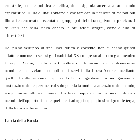
catastrofe, sociale politica e bellica, della signoria americana sul mondo
capitalistico. Nulla quindi abbiamo a che fare con la richiesta di metodi più
liberali e democratici ostentati da gruppi politici ultra-equivoci, e proclamati
da Stati che nella realtà ebbero le più feroci origini, come quello di
Tito» (128).
Nel pieno sviluppo di una linea diritta e coerente, non ci hanno quindi
affatto commossi o scossi gli insulti dal XX congresso al nostro gran nemico
Giuseppe Stalin, perché diretti soltanto a fornicare con la democrazia
mondiale, ad avviare i complimenti servili alla libera America mediante
quelli al diffamatissimo capo dello Stato jugoslavo. La surrogazione e
sostituzione delle persone, cui solo guarda la morbosa attenzione del mondo,
sempre meno influisce a nascondere la contrapposizione inconciliabile tra i
metodi dell'opportunismo e quelli, cui ad ogni tappa più si volgono le terga,
della lotta rivoluzionaria.
La via della Russia