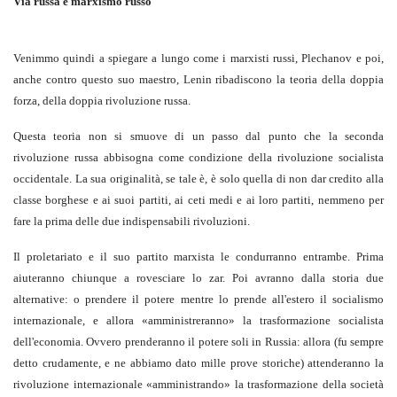
Via russa e marxismo russo
Venimmo quindi a spiegare a lungo come i marxisti russi, Plechanov e poi,
anche contro questo suo maestro, Lenin ribadiscono la teoria della doppia
forza, della doppia rivoluzione russa.
Questa teoria non si smuove di un passo dal punto che la seconda
rivoluzione russa abbisogna come condizione della rivoluzione socialista
occidentale. La sua originalità, se tale è, è solo quella di non dar credito alla
classe borghese e ai suoi partiti, ai ceti medi e ai loro partiti, nemmeno per
fare la prima delle due indispensabili rivoluzioni.
Il proletariato e il suo partito marxista le condurranno entrambe. Prima
aiuteranno chiunque a rovesciare lo zar. Poi avranno dalla storia due
alternative: o prendere il potere mentre lo prende all'estero il socialismo
internazionale, e allora «amministreranno» la trasformazione socialista
dell'economia. Ovvero prenderanno il potere soli in Russia: allora (fu sempre
detto crudamente, e ne abbiamo dato mille prove storiche) attenderanno la
rivoluzione internazionale «amministrando» la trasformazione della società