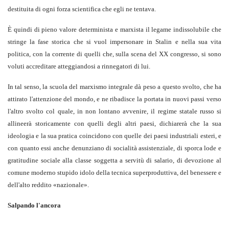
destituita di ogni forza scientifica che egli ne tentava.
È quindi di pieno valore determinista e marxista il legame indissolubile che
stringe la fase storica che si vuol impersonare in Stalin e nella sua vita
politica, con la corrente di quelli che, sulla scena del XX congresso, si sono
voluti accreditare atteggiandosi a rinnegatori di lui.
In tal senso, la scuola del marxismo integrale dà peso a questo svolto, che ha
attirato l'attenzione del mondo, e ne ribadisce la portata in nuovi passi verso
l'altro svolto col quale, in non lontano avvenire, il regime statale russo si
allineerà storicamente con quelli degli altri paesi, dichiarerà che la sua
ideologia e la sua pratica coincidono con quelle dei paesi industriali esteri, e
con quanto essi anche denunziano di socialità assistenziale, di sporca lode e
gratitudine sociale alla classe soggetta a servitù di salario, di devozione al
comune moderno stupido idolo della tecnica superproduttiva, del benessere e
dell'alto reddito «nazionale».
Salpando l'ancora