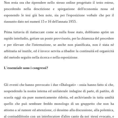
Non resta ora che riprendere nello stesso ordine progettato il testo esteso,
procedendo nella descrizione e spiegazione dell'economia russa ed
esponendo le tesi già ben note, sia per l'esposizione verbale che per il
riassunto dato nei numeri 15 e 16 dell'annata 1955.
Prima tuttavia di riattaccare come se nulla fosse stato, dobbiamo aprire un
rapido interludio, gettare un ponte provvisorio, per la chiarezza del procedere
e per rilevare che l'interruzione, se anche non pianificata, non è stata né
arbitraria né inutile, ed è invece servita a ribadire la continuità ed organicità
del metodo seguito nella ricerca e nella esposizione.
L'essenziale sono i congressi?
Gli eventi che hanno provocato i due «Dialogati» - ossia hanno fatto sì che,
sospendendo la nostra interna ed unilaterale indagine di parte, di partito, di
scuola oggi sia pure numericamente ridotta, ed archiviando in tutta umiltà
quello che può sembrare freddo monologo di un gruppetto che non ha
attorno a sé rumore ed attenzione, ci dessimo alla discussione, alla polemica,
al contraddittorio con un interlocutore d'altro canto da noi stessi evocato, e