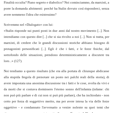
Finalità occulta? Piano segreto e diabolico? Noi cominciammo, da marxisti, a
porre la domanda altrimenti: perché ha Stalin dovuto così risponderci, senza
avere nemmeno l'idea che esistessimo?
Scrivemmo nel «Dialogato» con lui:
«Stalin risponde sui punti posti in due anni dal nostro movimento [...]. Non
intendiamo con questo dire [...] che si sia rivolto a noi [...]. Non si tratta, per
marxisti, di credere che le grandi discussioni storiche abbiano bisogno di
protagonisti personificati [...]. Egli è che i fatti, e le forze fisiche, dal
sottofondo delle situazioni, prendono deterministicamente a discutere tra
loro...» (127).
Noi tendiamo a questo risultato (che era alla portata di chiunque abdicasse
alla stupida fregola di prenotare un posto nei palchi reali della storia), di
avere impostata una anonima discussione tra i fatti e le cose, svolta da vivi e
da morti che si contava dormissero l'eterno sonno dell'infamia (infame: chi
non può più parlare e di cui non si può più parlare), che ha inchiodato - non
certo per forza di soggettivo merito, ma per avere intesa la via delle forze
oggettive - e condannato l'avversario a venire nolente su quei temi che