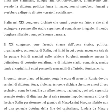
vinta allo stalinismo, dunque alla controrivoluzione, affermavano che,
avendo la dittatura politica ferma in mano, non si sarebbero fermati e
avrebbero a dispetto di tutto «creato il socialismo».
Stalin nel XIX congresso dichiarò che ormai questo era fatto, e che ci si
accingeva a passare allo stadio superiore, al comunismo integrale: il mondo
borghese rifischiò ovunque l'enorme panzana.
Il XX congresso, pure facendo strame dell'opera storica, politica.
organizzativa, economica di Stalin, nei limiti in cui questa ancora era tale da
far passare brividi marxisti nelle schiene borghesi, mantiene ancora la
definizione di costruito socialismo, e di iniziato stadio comunista, mentre
tende ai capitalismi esteri passerelle mercantili di affaristico fornicamento.
In questo stesso piano ed intento, porge le scuse di avere in Russia dovuto
servirsi di dittatura, forza, violenza, terrore, e dichiara che sono arnesi di uso
esclusivo, come lo knut. Era un affare interno, nazionale; quel solo superstite
esempio storico di dittatura che si salva (mentre impudentemente si dice di
lasciare Stalin per ritornare nel grembo di Marx-Lenin) bisogna riferirlo non
ad una generale dottrina della fine del capitalismo, fondata da Marx e