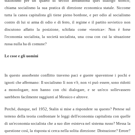
stalinismo per un quarto di secolo abbandona quel dialogo storico;
chiama socialismo la sua pratica di direzione economica statale. Siccome
tutta la canea capitalista gli tiene pieno bordone, e per odio al socialismo
contro di lui si arma di odio e di ferro, il regime e il partito sovietico non
discutono affatto la posizione, schifata come «teorica»: Non è forse
l'economia socialista, la società socialista, una cosa con cui la situazione
russa nulla ha di comune?
Le cose e gli uomini
In questo assorbente conflitto traverso paci e guerre spaventose i pochi e
ignoti che affermano: Il socialismo lì non v'è, non vi può essere, sono ridotti
a monologare, non hanno con chi dialogare, e se un'eco sollevassero
sarebbero facilmente raggiunti al Messico e altrove.
Perché, dunque, nel 1952, Stalin si mise a rispondere su questo? Pretese sul
terreno della teoria confrontare le leggi dell'economia capitalista con quelle
di un'economia socialista che a suo dire esisteva nel sistema russo? Messa la
questione così, la risposta si cerca nella solita direzione: Distrazione? Errore?