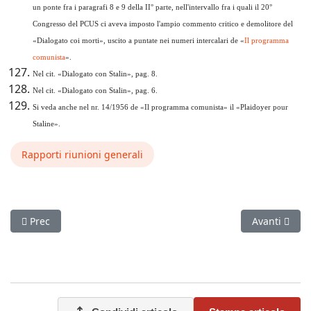
un ponte fra i paragrafi 8 e 9 della II° parte, nell'intervallo fra i quali il 20°
Congresso del PCUS ci aveva imposto l'ampio commento critico e demolitore del
«Dialogato coi morti», uscito a puntate nei numeri intercalari de «
Il programma
comunista
».
Nel cit. «Dialogato con Stalin», pag. 8.
Nel cit. «Dialogato con Stalin», pag. 6.
Si veda anche nel nr. 14/1956 de «Il programma comunista» il «Plaidoyer pour
Staline».
Rapporti riunioni generali
Articolo precedente: Struttura economica e sociale della Russ
Articolo succ
Prec
Avanti