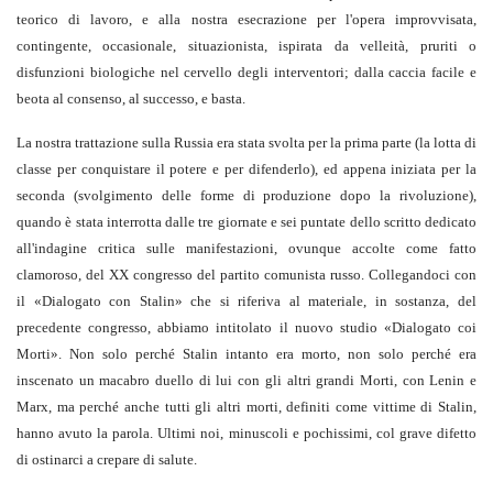
teorico di lavoro, e alla nostra esecrazione per l'opera improvvisata,
contingente, occasionale, situazionista, ispirata da velleità, pruriti o
disfunzioni biologiche nel cervello degli interventori; dalla caccia facile e
beota al consenso, al successo, e basta.
La nostra trattazione sulla Russia era stata svolta per la prima parte (la lotta di
classe per conquistare il potere e per difenderlo), ed appena iniziata per la
seconda (svolgimento delle forme di produzione dopo la rivoluzione),
quando è stata interrotta dalle tre giornate e sei puntate dello scritto dedicato
all'indagine critica sulle manifestazioni, ovunque accolte come fatto
clamoroso, del XX congresso del partito comunista russo. Collegandoci con
il «Dialogato con Stalin» che si riferiva al materiale, in sostanza, del
precedente congresso, abbiamo intitolato il nuovo studio «Dialogato coi
Morti». Non solo perché Stalin intanto era morto, non solo perché era
inscenato un macabro duello di lui con gli altri grandi Morti, con Lenin e
Marx, ma perché anche tutti gli altri morti, definiti come vittime di Stalin,
hanno avuto la parola. Ultimi noi, minuscoli e pochissimi, col grave difetto
di ostinarci a crepare di salute.