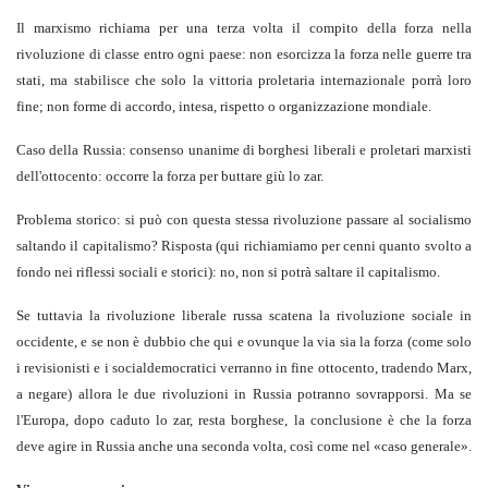
Il marxismo richiama per una terza volta il compito della forza nella
rivoluzione di classe entro ogni paese: non esorcizza la forza nelle guerre tra
stati, ma stabilisce che solo la vittoria proletaria internazionale porrà loro
fine; non forme di accordo, intesa, rispetto o organizzazione mondiale.
Caso della Russia: consenso unanime di borghesi liberali e proletari marxisti
dell'ottocento: occorre la forza per buttare giù lo zar.
Problema storico: si può con questa stessa rivoluzione passare al socialismo
saltando il capitalismo? Risposta (qui richiamiamo per cenni quanto svolto a
fondo nei riflessi sociali e storici): no, non si potrà saltare il capitalismo.
Se tuttavia la rivoluzione liberale russa scatena la rivoluzione sociale in
occidente, e se non è dubbio che qui e ovunque la via sia la forza (come solo
i revisionisti e i socialdemocratici verranno in fine ottocento, tradendo Marx,
a negare) allora le due rivoluzioni in Russia potranno sovrapporsi. Ma se
l'Europa, dopo caduto lo zar, resta borghese, la conclusione è che la forza
deve agire in Russia anche una seconda volta, così come nel «caso generale».