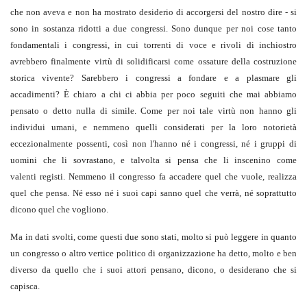
che non aveva e non ha mostrato desiderio di accorgersi del nostro dire - si
sono in sostanza ridotti a due congressi. Sono dunque per noi cose tanto
fondamentali i congressi, in cui torrenti di voce e rivoli di inchiostro
avrebbero finalmente virtù di solidificarsi come ossature della costruzione
storica vivente? Sarebbero i congressi a fondare e a plasmare gli
accadimenti? È chiaro a chi ci abbia per poco seguiti che mai abbiamo
pensato o detto nulla di simile. Come per noi tale virtù non hanno gli
individui umani, e nemmeno quelli considerati per la loro notorietà
eccezionalmente possenti, così non l'hanno né i congressi, né i gruppi di
uomini che li sovrastano, e talvolta si pensa che li inscenino come
valenti registi. Nemmeno il congresso fa accadere quel che vuole, realizza
quel che pensa. Né esso né i suoi capi sanno quel che verrà, né soprattutto
dicono quel che vogliono.
Ma in dati svolti, come questi due sono stati, molto si può leggere in quanto
un congresso o altro vertice politico di organizzazione ha detto, molto e ben
diverso da quello che i suoi attori pensano, dicono, o desiderano che si
capisca.