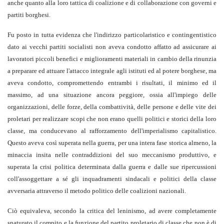
anche quanto alla loro tattica di coalizione e di collaborazione con governi e
partiti borghesi.
Fu posto in tutta evidenza che l'indirizzo particolaristico e contingentistico
dato ai vecchi partiti socialisti non aveva condotto affatto ad assicurare ai
lavoratori piccoli benefici e miglioramenti materiali in cambio della rinunzia
a preparare ed attuare l'attacco integrale agli istituti ed al potere borghese, ma
aveva condotto, compromettendo entrambi i risultati, il minimo ed il
massimo, ad una situazione ancora peggiore, ossia all'impiego delle
organizzazioni, delle forze, della combattività, delle persone e delle vite dei
proletari per realizzare scopi che non erano quelli politici e storici della loro
classe, ma conducevano al rafforzamento dell'imperialismo capitalistico.
Questo aveva così superata nella guerra, per una intera fase storica almeno, la
minaccia insita nelle contraddizioni del suo meccanismo produttivo, e
superata la crisi politica determinata dalla guerra e dalle sue ripercussioni
coll'assoggettare a sé gli inquadramenti sindacali e politici della classe
avversaria attraverso il metodo politico delle coalizioni nazionali.
Ciò equivaleva, secondo la critica del leninismo, ad avere completamente
snaturato il compito e la funzione del partito proletario di classe che non è di