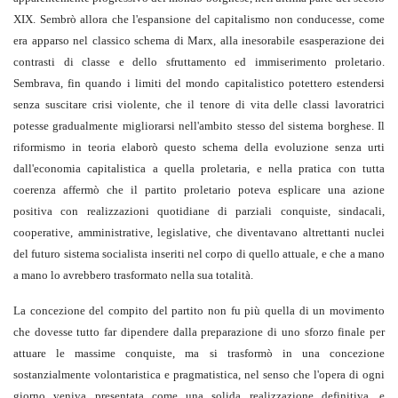
XIX. Sembrò allora che l'espansione del capitalismo non conducesse, come
era apparso nel classico schema di Marx, alla inesorabile esasperazione dei
contrasti di classe e dello sfruttamento ed immiserimento proletario.
Sembrava, fin quando i limiti del mondo capitalistico potettero estendersi
senza suscitare crisi violente, che il tenore di vita delle classi lavoratrici
potesse gradualmente migliorarsi nell'ambito stesso del sistema borghese. Il
riformismo in teoria elaborò questo schema della evoluzione senza urti
dall'economia capitalistica a quella proletaria, e nella pratica con tutta
coerenza affermò che il partito proletario poteva esplicare una azione
positiva con realizzazioni quotidiane di parziali conquiste, sindacali,
cooperative, amministrative, legislative, che diventavano altrettanti nuclei
del futuro sistema socialista inseriti nel corpo di quello attuale, e che a mano
a mano lo avrebbero trasformato nella sua totalità.
La concezione del compito del partito non fu più quella di un movimento
che dovesse tutto far dipendere dalla preparazione di uno sforzo finale per
attuare le massime conquiste, ma si trasformò in una concezione
sostanzialmente volontaristica e pragmatistica, nel senso che l'opera di ogni
giorno veniva presentata come una solida realizzazione definitiva, e