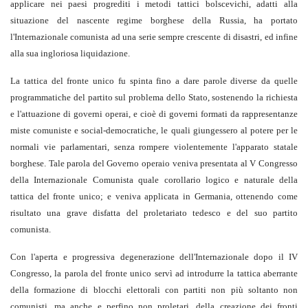
applicare nei paesi progrediti i metodi tattici bolscevichi, adatti alla
situazione del nascente regime borghese della Russia, ha portato
l'Internazionale comunista ad una serie sempre crescente di disastri, ed infine
alla sua ingloriosa liquidazione.
La tattica del fronte unico fu spinta fino a dare parole diverse da quelle
programmatiche del partito sul problema dello Stato, sostenendo la richiesta
e l'attuazione di governi operai, e cioè di governi formati da rappresentanze
miste comuniste e social-democratiche, le quali giungessero al potere per le
normali vie parlamentari, senza rompere violentemente l'apparato statale
borghese. Tale parola del Governo operaio veniva presentata al V Congresso
della Internazionale Comunista quale corollario logico e naturale della
tattica del fronte unico; e veniva applicata in Germania, ottenendo come
risultato una grave disfatta del proletariato tedesco e del suo partito
comunista.
Con l'aperta e progressiva degenerazione dell'Internazionale dopo il IV
Congresso, la parola del fronte unico servì ad introdurre la tattica aberrante
della formazione di blocchi elettorali con partiti non più soltanto non
comunisti, ma anche e perfino non proletari, della creazione dei fronti