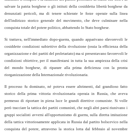
salvare la patria borghese o gli istituti della cosiddetta libertà borghese da
denunziati pericoli, ma di tenere schierate le forze operaie sulla linea
dell'indirizzo storico generale del movimento, che deve culminare nella
conquista totale del potere politico, abbattendo lo Stato borghese.
Si trattava, nell'immediato dopo-guerra, quando apparivano sfavorevoli le
cosiddette condizioni subiettive della rivoluzione (ossia la efficienza della
organizzazione e dei partiti del proletariato) ma si presentavano favorevoli le
condizioni obiettive, per il manifestarsi in tutta la sua ampiezza della crisi
del mondo borghese, di riparare alla prima deficienza con la pronta
riorganizzazione della Internazionale rivoluzionaria.
Il processo fu dominato, né poteva essere altrimenti, dal grandioso fatto
storico della prima vittoria rivoluzionaria operaia in Russia, che aveva
permesso di riportare in piena luce le grandi direttive comuniste. Si volle
però tracciare la tattica dei partiti comunisti, che negli altri paesi riunivano i
gruppi socialisti avversi all'opportunismo di guerra, sulla diretta imitazione
della tattica vittoriosamente applicata in Russia dal partito bolscevico nella
conquista del potere, attraverso la storica lotta dal febbraio al novembre