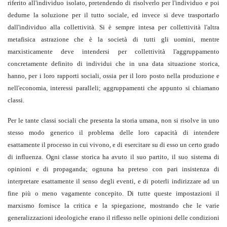
riferito all'individuo isolato, pretendendo di risolverlo per l'individuo e poi
dedurne la soluzione per il tutto sociale, ed invece si deve trasportarlo
dall'individuo alla collettività. Si è sempre intesa per collettività l'altra
metafisica astrazione che è la società di tutti gli uomini, mentre
marxisticamente deve intendersi per collettività l'aggruppamento
concretamente definito di individui che in una data situazione storica,
hanno, per i loro rapporti sociali, ossia per il loro posto nella produzione e
nell'economia, interessi paralleli; aggruppamenti che appunto si chiamano
classi.
Per le tante classi sociali che presenta la storia umana, non si risolve in uno
stesso modo generico il problema delle loro capacità di intendere
esattamente il processo in cui vivono, e di esercitare su di esso un certo grado
di influenza. Ogni classe storica ha avuto il suo partito, il suo sistema di
opinioni e di propaganda; ognuna ha preteso con pari insistenza di
interpretare esattamente il senso degli eventi, e di poterli indirizzare ad un
fine più o meno vagamente concepito. Di tutte queste impostazioni il
marxismo fornisce la critica e la spiegazione, mostrando che le varie
generalizzazioni ideologiche erano il riflesso nelle opinioni delle condizioni