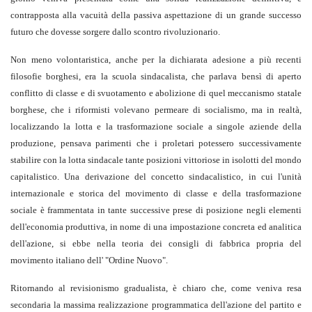
contrapposta alla vacuità della passiva aspettazione di un grande successo
futuro che dovesse sorgere dallo scontro rivoluzionario.
Non meno volontaristica, anche per la dichiarata adesione a più recenti
filosofie borghesi, era la scuola sindacalista, che parlava bensì di aperto
conflitto di classe e di svuotamento e abolizione di quel meccanismo statale
borghese, che i riformisti volevano permeare di socialismo, ma in realtà,
localizzando la lotta e la trasformazione sociale a singole aziende della
produzione, pensava parimenti che i proletari potessero successivamente
stabilire con la lotta sindacale tante posizioni vittoriose in isolotti del mondo
capitalistico. Una derivazione del concetto sindacalistico, in cui l'unità
internazionale e storica del movimento di classe e della trasformazione
sociale è frammentata in tante successive prese di posizione negli elementi
dell'economia produttiva, in nome di una impostazione concreta ed analitica
dell'azione, si ebbe nella teoria dei consigli di fabbrica propria del
movimento italiano dell' "Ordine Nuovo".
Ritornando al revisionismo gradualista, è chiaro che, come veniva resa
secondaria la massima realizzazione programmatica dell'azione del partito e