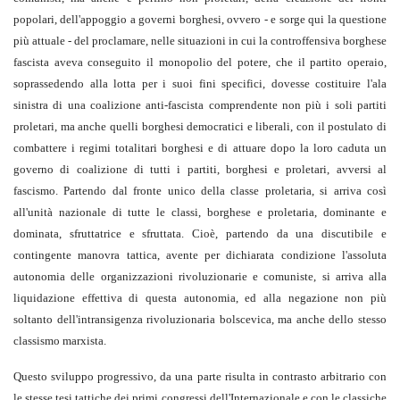
popolari, dell'appoggio a governi borghesi, ovvero - e sorge qui la questione
più attuale - del proclamare, nelle situazioni in cui la controffensiva borghese
fascista aveva conseguito il monopolio del potere, che il partito operaio,
soprassedendo alla lotta per i suoi fini specifici, dovesse costituire l'ala
sinistra di una coalizione anti-fascista comprendente non più i soli partiti
proletari, ma anche quelli borghesi democratici e liberali, con il postulato di
combattere i regimi totalitari borghesi e di attuare dopo la loro caduta un
governo di coalizione di tutti i partiti, borghesi e proletari, avversi al
fascismo. Partendo dal fronte unico della classe proletaria, si arriva così
all'unità nazionale di tutte le classi, borghese e proletaria, dominante e
dominata, sfruttatrice e sfruttata. Cioè, partendo da una discutibile e
contingente manovra tattica, avente per dichiarata condizione l'assoluta
autonomia delle organizzazioni rivoluzionarie e comuniste, si arriva alla
liquidazione effettiva di questa autonomia, ed alla negazione non più
soltanto dell'intransigenza rivoluzionaria bolscevica, ma anche dello stesso
classismo marxista.
Questo sviluppo progressivo, da una parte risulta in contrasto arbitrario con
le stesse tesi tattiche dei primi congressi dell'Internazionale e con le classiche