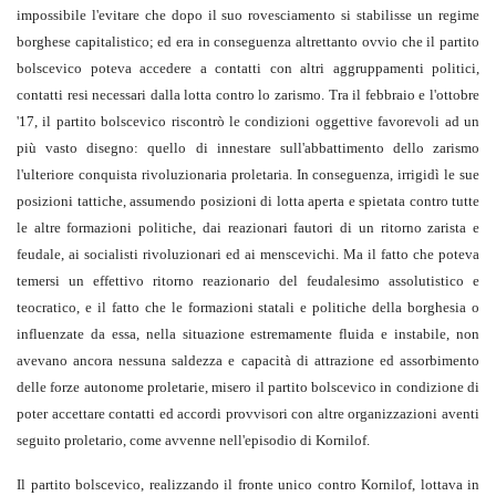
impossibile l'evitare che dopo il suo rovesciamento si stabilisse un regime
borghese capitalistico; ed era in conseguenza altrettanto ovvio che il partito
bolscevico poteva accedere a contatti con altri aggruppamenti politici,
contatti resi necessari dalla lotta contro lo zarismo. Tra il febbraio e l'ottobre
'17, il partito bolscevico riscontrò le condizioni oggettive favorevoli ad un
più vasto disegno: quello di innestare sull'abbattimento dello zarismo
l'ulteriore conquista rivoluzionaria proletaria. In conseguenza, irrigidì le sue
posizioni tattiche, assumendo posizioni di lotta aperta e spietata contro tutte
le altre formazioni politiche, dai reazionari fautori di un ritorno zarista e
feudale, ai socialisti rivoluzionari ed ai menscevichi. Ma il fatto che poteva
temersi un effettivo ritorno reazionario del feudalesimo assolutistico e
teocratico, e il fatto che le formazioni statali e politiche della borghesia o
influenzate da essa, nella situazione estremamente fluida e instabile, non
avevano ancora nessuna saldezza e capacità di attrazione ed assorbimento
delle forze autonome proletarie, misero il partito bolscevico in condizione di
poter accettare contatti ed accordi provvisori con altre organizzazioni aventi
seguito proletario, come avvenne nell'episodio di Kornilof.
Il partito bolscevico, realizzando il fronte unico contro Kornilof, lottava in