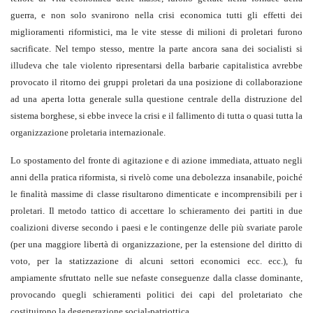
guerra, e non solo svanirono nella crisi economica tutti gli effetti dei
miglioramenti riformistici, ma le vite stesse di milioni di proletari furono
sacrificate. Nel tempo stesso, mentre la parte ancora sana dei socialisti si
illudeva che tale violento ripresentarsi della barbarie capitalistica avrebbe
provocato il ritorno dei gruppi proletari da una posizione di collaborazione
ad una aperta lotta generale sulla questione centrale della distruzione del
sistema borghese, si ebbe invece la crisi e il fallimento di tutta o quasi tutta la
organizzazione proletaria internazionale.
Lo spostamento del fronte di agitazione e di azione immediata, attuato negli
anni della pratica riformista, si rivelò come una debolezza insanabile, poiché
le finalità massime di classe risultarono dimenticate e incomprensibili per i
proletari. Il metodo tattico di accettare lo schieramento dei partiti in due
coalizioni diverse secondo i paesi e le contingenze delle più svariate parole
(per una maggiore libertà di organizzazione, per la estensione del diritto di
voto, per la statizzazione di alcuni settori economici ecc. ecc.), fu
ampiamente sfruttato nelle sue nefaste conseguenze dalla classe dominante,
provocando quegli schieramenti politici dei capi del proletariato che
costituirono la degenerazione social-patriottica.