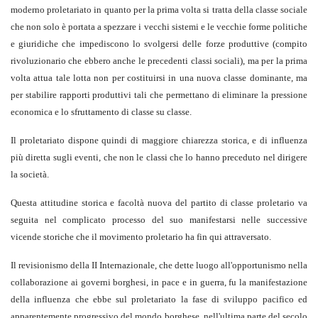
moderno proletariato in quanto per la prima volta si tratta della classe sociale
che non solo è portata a spezzare i vecchi sistemi e le vecchie forme politiche
e giuridiche che impediscono lo svolgersi delle forze produttive (compito
rivoluzionario che ebbero anche le precedenti classi sociali), ma per la prima
volta attua tale lotta non per costituirsi in una nuova classe dominante, ma
per stabilire rapporti produttivi tali che permettano di eliminare la pressione
economica e lo sfruttamento di classe su classe.
Il proletariato dispone quindi di maggiore chiarezza storica, e di influenza
più diretta sugli eventi, che non le classi che lo hanno preceduto nel dirigere
la società.
Questa attitudine storica e facoltà nuova del partito di classe proletario va
seguita nel complicato processo del suo manifestarsi nelle successive
vicende storiche che il movimento proletario ha fin qui attraversato.
Il revisionismo della II Internazionale, che dette luogo all'opportunismo nella
collaborazione ai governi borghesi, in pace e in guerra, fu la manifestazione
della influenza che ebbe sul proletariato la fase di sviluppo pacifico ed
apparentemente progressivo del mondo borghese, nell'ultima parte del secolo