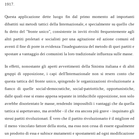
1917.
Questa applicazione dette luogo fin dal primo momento ad importanti
dibattiti sui metodi tattici della Internazionale, e specialmente su quello che
fu detto del "fronte unico", consistente in inviti rivolti frequentemente agli
altri partiti proletari e socialisti per una agitazione ed azione comuni ed
aventi il fine di porre in evidenza l'inadeguatezza del metodo di quei partiti e
spostare a vantaggio dei comunisti la loro tradizionale influenza sulle masse.
In effetti, nonostante gli aperti avvertimenti della Sinistra italiana e di altri
gruppi di opposizione, i capi dell'Internazionale non si resero conto che
questa tattica del fronte unico, spingendo le organizzazioni rivoluzionarie a
fianco di quelle social-democratiche, social-patriottiche, opportunistiche,
dalle quali esse si erano appena separate in irriducibile opposizione, non solo
avrebbe disorientato le masse, rendendo impossibili i vantaggi che da quella
tattica si aspettavano, ma avrebbe - il che era ancora più grave - inquinato gli
stessi partiti rivoluzionari. È vero che il partito rivoluzionario è il migliore ed
il meno vincolato fattore della storia, ma esso non cessa di essere egualmente
un prodotto di essa e subisce mutamenti e spostamenti ad ogni modificazione