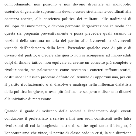
comportamento, non possono e non devono diventare un monopolio
esoterico di gerarchie supreme, ma devono essere strettamente coordinati alla
coerenza teorica, alla coscienza politica dei militanti, alle tradizioni di
sviluppo del movimento, e devono permeare l'organizzazione in modo che
questa sia preparata preventivamente e possa prevedere quali saranno le
reazioni della struttura unitaria del partito alle favorevoli o sfavorevoli
vicende dell'andamento della lotta. Pretendere qualche cosa di più e di
diverso dal partito, e credere che questo non si sconquassi ad impreveduti
colpi di timone tattico, non equivale ad averne un concetto più completo e
rivoluzionario, ma palesemente, come mostrano i concreti raffronti storici,
costituisce il classico processo definito col termine di opportunismo, per cui
il partito rivoluzionario o si dissolve e naufraga nella influenza disfattista
della politica borghese, o resta più facilmente scoperto e disarmato dinanzi
alle iniziative di repressione.
Quando il grado di sviluppo della società e l'andamento degli eventi
conducono il proletariato a servire a fini non suoi, consistenti nelle false
rivoluzioni di cui la borghesia mostra di sentire ogni tanto il bisogno, è
l'opportunismo che vince, il partito di classe cade in crisi, la sua direzione