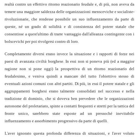
realtà contro un effettivo ritorno reazionario feudale e, di più, non aveva da
temere una maggiore saldezza delle organizzazioni mensceviche e socialiste-
rivoluzionarie, che rendesse possibile un suo influenzamento da parte di
queste, né un grado di solidità e di consistenza del potere statale che
consentisse a quest'ultimo di trarre vantaggio dall'alleanza contingente con i
bolscevichi per poi rivolgersi contro di loro.
Completamente diversi erano invece la situazione e i rapporti di forze nei
paesi di avanzata civiltà borghese. In essi non si poneva più (ed a maggior
ragione non si pone oggi) la prospettiva di un ritorno reazionario del
feudalesimo, e veniva quindi a mancare del tutto l'obiettivo stesso di
eventuali azioni comuni con altri partiti. Di più, in essi il potere statale e gli
aggruppamenti borghesi erano talmente consolidati nel successo e nella
tradizione di dominio, che si doveva ben prevedere che le organizzazioni
autonome del proletariato, spinte a contatti frequenti e stretti per la tattica del
fronte unico, sarebbero state esposte ad un pressoché inevitabile
influenzamento e assorbimento progressivo da parte di quelli.
L'aver ignorato questa profonda differenza di situazioni, e l'aver voluto