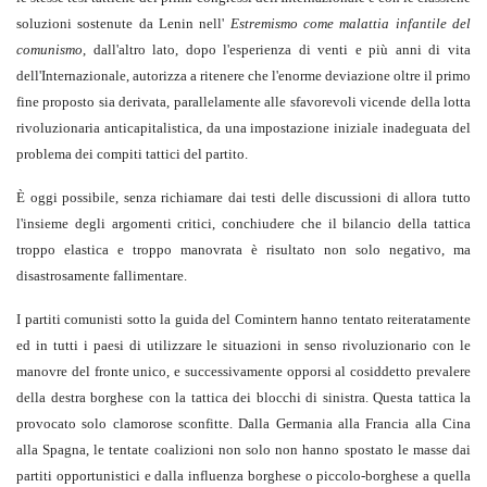
soluzioni sostenute da Lenin nell'
Estremismo come malattia infantile del
comunismo
, dall'altro lato, dopo l'esperienza di venti e più anni di vita
dell'Internazionale, autorizza a ritenere che l'enorme deviazione oltre il primo
fine proposto sia derivata, parallelamente alle sfavorevoli vicende della lotta
rivoluzionaria anticapitalistica, da una impostazione iniziale inadeguata del
problema dei compiti tattici del partito.
È oggi possibile, senza richiamare dai testi delle discussioni di allora tutto
l'insieme degli argomenti critici, conchiudere che il bilancio della tattica
troppo elastica e troppo manovrata è risultato non solo negativo, ma
disastrosamente fallimentare.
I partiti comunisti sotto la guida del Comintern hanno tentato reiteratamente
ed in tutti i paesi di utilizzare le situazioni in senso rivoluzionario con le
manovre del fronte unico, e successivamente opporsi al cosiddetto prevalere
della destra borghese con la tattica dei blocchi di sinistra. Questa tattica la
provocato solo clamorose sconfitte. Dalla Germania alla Francia alla Cina
alla Spagna, le tentate coalizioni non solo non hanno spostato le masse dai
partiti opportunistici e dalla influenza borghese o piccolo-borghese a quella