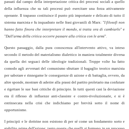
passati dal campo della interpretazione critica dei processi sociali a quello
della influenza che su tali processi può esercitare una forza attivamente
operante. Il trapasso costituisce il punto più importante e delicato di tutto il
sistema marxista e fu inquadrato nelle frasi giovanili di Marx: "
I filosofi non
hanno fatto finora che interpretare il mondo, si tratta ora di cambiarlo
" e
"
Dall'arma della critica occorre passare alla critica con le armi
".
Questo passaggio, dalla pura conoscenza all'intervento attivo, va inteso
secondo il metodo del materialismo dialettico in maniera totalmente diversa
da quella dei seguaci delle ideologie tradizionali. Troppe volte ha fatto
comodo agli avversari del comunismo sfruttare il bagaglio teorico marxista
per sabotare e rinnegarne le conseguenze di azione e di battaglia, ovvero, da
altre sponde, mostrare di aderire alla prassi del partito proletario ma confutare
e rigettare le sue basi critiche di principio. In tutti questi casi la deviazione
era il riflesso di influenze anti-classiste e contro-rivoluzionarie, e si è
estrinsecata nella crisi che indichiamo per brevità sotto il nome di
opportunismo.
I principii e le dottrine non esistono di per sé come un fondamento sorto e
stabilito prima dell'azione; tanto questa che quelli si formano in un processo