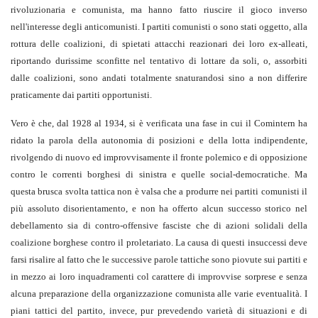
rivoluzionaria e comunista, ma hanno fatto riuscire il gioco inverso
nell'interesse degli anticomunisti. I partiti comunisti o sono stati oggetto, alla
rottura delle coalizioni, di spietati attacchi reazionari dei loro ex-alleati,
riportando durissime sconfitte nel tentativo di lottare da soli, o, assorbiti
dalle coalizioni, sono andati totalmente snaturandosi sino a non differire
praticamente dai partiti opportunisti.
Vero è che, dal 1928 al 1934, si è verificata una fase in cui il Comintern ha
ridato la parola della autonomia di posizioni e della lotta indipendente,
rivolgendo di nuovo ed improvvisamente il fronte polemico e di opposizione
contro le correnti borghesi di sinistra e quelle social-democratiche. Ma
questa brusca svolta tattica non è valsa che a produrre nei partiti comunisti il
più assoluto disorientamento, e non ha offerto alcun successo storico nel
debellamento sia di contro-offensive fasciste che di azioni solidali della
coalizione borghese contro il proletariato. La causa di questi insuccessi deve
farsi risalire al fatto che le successive parole tattiche sono piovute sui partiti e
in mezzo ai loro inquadramenti col carattere di improvvise sorprese e senza
alcuna preparazione della organizzazione comunista alle varie eventualità. I
piani tattici del partito, invece, pur prevedendo varietà di situazioni e di