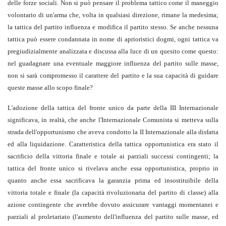
delle forze sociali. Non si può pensare il problema tattico come il maneggio
volontario di un'arma che, volta in qualsiasi direzione, rimane la medesima;
la tattica del partito influenza e modifica il partito stesso. Se anche nessuna
tattica può essere condannata in nome di aprioristici dogmi, ogni tattica va
pregiudizialmente analizzata e discussa alla luce di un quesito come questo:
nel guadagnare una eventuale maggiore influenza del partito sulle masse,
non si sarà compromesso il carattere del partito e la sua capacità di guidare
queste masse allo scopo finale?
L'adozione della tattica del fronte unico da parte della III Internazionale
significava, in realtà, che anche l'Internazionale Comunista si metteva sulla
strada dell'opportunismo che aveva condotto la II Internazionale alla disfatta
ed alla liquidazione. Caratteristica della tattica opportunistica era stato il
sacrificio della vittoria finale e totale ai parziali successi contingenti; la
tattica del fronte unico si rivelava anche essa opportunistica, proprio in
quanto anche essa sacrificava la garanzia prima ed insostituibile della
vittoria totale e finale (la capacità rivoluzionaria del partito di classe) alla
azione contingente che avrebbe dovuto assicurare vantaggi momentanei e
parziali al proletariato (l'aumento dell'influenza del partito sulle masse, ed