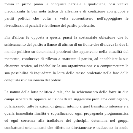
messa in primo piano la conquista parziale e quotidiana, così veniva
preconizzata la ben nota tattica di alleanza e di coalizione con gruppi e
partiti politici che volta a volta consentissero nell'appoggiare le
rivendicazioni parziali e le riforme del partito proletario.
Fin d'allora fu opposta a questa prassi la sostanziale obiezione che lo
schieramento del partito a fianco di altri su di un fronte che divideva in due il
mondo politico su determinati problemi che apparivano nella attualità del
momento, conduceva di riflesso a snaturare il partito, ad annebbiare la sua
chiarezza teorica, ad indebolire la sua organizzazione e a compromettere la
sua possibilità di inquadrare la lotta delle masse proletarie nella fase della
conquista rivoluzionaria del potere.
La natura della lotta politica è tale, che lo schieramento delle forze in due
campi separati da opposte soluzioni di un suggestivo problema contingente,
polarizzando tutte le azioni di gruppi intorno a quel transitorio interesse e a
quella immediata finalità e sopraffacendo ogni propaganda programmatica
ed ogni coerenza alla tradizione dei principii, determina nei gruppi
combattenti orientamenti che riflettono direttamente e traducono in modo