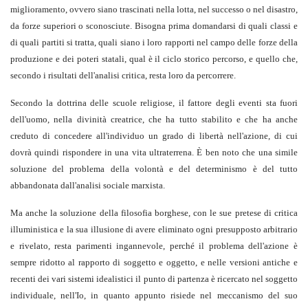
miglioramento, ovvero siano trascinati nella lotta, nel successo o nel disastro,
da forze superiori o sconosciute. Bisogna prima domandarsi di quali classi e
di quali partiti si tratta, quali siano i loro rapporti nel campo delle forze della
produzione e dei poteri statali, qual è il ciclo storico percorso, e quello che,
secondo i risultati dell'analisi critica, resta loro da percorrere.
Secondo la dottrina delle scuole religiose, il fattore degli eventi sta fuori
dell'uomo, nella divinità creatrice, che ha tutto stabilito e che ha anche
creduto di concedere all'individuo un grado di libertà nell'azione, di cui
dovrà quindi rispondere in una vita ultraterrena. È ben noto che una simile
soluzione del problema della volontà e del determinismo è del tutto
abbandonata dall'analisi sociale marxista.
Ma anche la soluzione della filosofia borghese, con le sue pretese di critica
illuministica e la sua illusione di avere eliminato ogni presupposto arbitrario
e rivelato, resta parimenti ingannevole, perché il problema dell'azione è
sempre ridotto al rapporto di soggetto e oggetto, e nelle versioni antiche e
recenti dei vari sistemi idealistici il punto di partenza è ricercato nel soggetto
individuale, nell'Io, in quanto appunto risiede nel meccanismo del suo