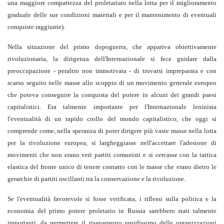
una maggiore compattezza del proletariato nella lotta per il miglioramento
graduale delle sue condizioni materiali e per il mantenimento di eventuali
conquiste raggiunte).
Nella situazione del primo dopoguerra, che appariva obiettivamente
rivoluzionaria, la dirigenza dell'Internazionale si fece guidare dalla
preoccupazione - peraltro non immotivata - di trovarsi impreparata e con
scarso seguito nelle masse allo scoppio di un movimento generale europeo
che poteva conseguire la conquista del potere in alcuni dei grandi paesi
capitalistici. Era talmente importante per l'Internazionale leninista
l'eventualità di un rapido crollo del mondo capitalistico, che oggi si
comprende come, nella speranza di poter dirigere più vaste masse nella lotta
per la rivoluzione europea, si largheggiasse nell'accettare l'adesione di
movimenti che non erano veri partiti comunisti e si cercasse con la tattica
elastica del fronte unico di tenere contatto con le masse che erano dietro le
gerarchie di partiti oscillanti tra la conservazione e la rivoluzione.
Se l'eventualità favorevole si fosse verificata, i riflessi sulla politica e la
economia del primo potere proletario in Russia sarebbero stati talmente
importanti, da permettere il risanamento rapidissimo delle organizzazioni