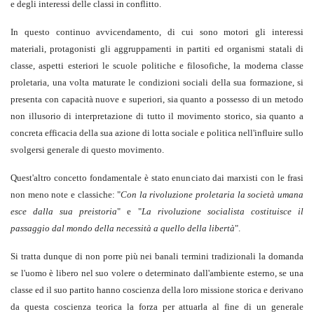
e degli interessi delle classi in conflitto.
In questo continuo avvicendamento, di cui sono motori gli interessi
materiali, protagonisti gli aggruppamenti in partiti ed organismi statali di
classe, aspetti esteriori le scuole politiche e filosofiche, la moderna classe
proletaria, una volta maturate le condizioni sociali della sua formazione, si
presenta con capacità nuove e superiori, sia quanto a possesso di un metodo
non illusorio di interpretazione di tutto il movimento storico, sia quanto a
concreta efficacia della sua azione di lotta sociale e politica nell'influire sullo
svolgersi generale di questo movimento.
Quest'altro concetto fondamentale è stato enunciato dai marxisti con le frasi
non meno note e classiche: "
Con la rivoluzione proletaria la società umana
esce dalla sua preistoria
" e "
La rivoluzione socialista costituisce il
passaggio dal mondo della necessità a quello della libertà
".
Si tratta dunque di non porre più nei banali termini tradizionali la domanda
se l'uomo è libero nel suo volere o determinato dall'ambiente esterno, se una
classe ed il suo partito hanno coscienza della loro missione storica e derivano
da questa coscienza teorica la forza per attuarla al fine di un generale