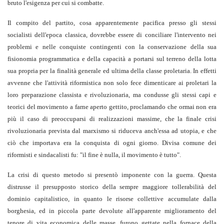
bruto l'esigenza per cui si combatte.
Il compito del partito, cosa apparentemente pacifica presso gli stessi
socialisti dell'epoca classica, dovrebbe essere di conciliare l'intervento nei
problemi e nelle conquiste contingenti con la conservazione della sua
fisionomia programmatica e della capacità a portarsi sul terreno della lotta
sua propria per la finalità generale ed ultima della classe proletaria. In effetti
avvenne che l'attività riformistica non solo fece dimenticare ai proletari la
loro preparazione classista e rivoluzionaria, ma condusse gli stessi capi e
teorici del movimento a farne aperto gettito, proclamando che ormai non era
più il caso di preoccuparsi di realizzazioni massime, che la finale crisi
rivoluzionaria prevista dal marxismo si riduceva anch'essa ad utopia, e che
ciò che importava era la conquista di ogni giorno. Divisa comune dei
riformisti e sindacalisti fu: "il fine è nulla, il movimento è tutto".
La crisi di questo metodo si presentò imponente con la guerra. Questa
distrusse il presupposto storico della sempre maggiore tollerabilità del
dominio capitalistico, in quanto le risorse collettive accumulate dalla
borghesia, ed in piccola parte devolute all'apparente miglioramento del
tenore di vita economica delle masse, furono gettate nella fornace della