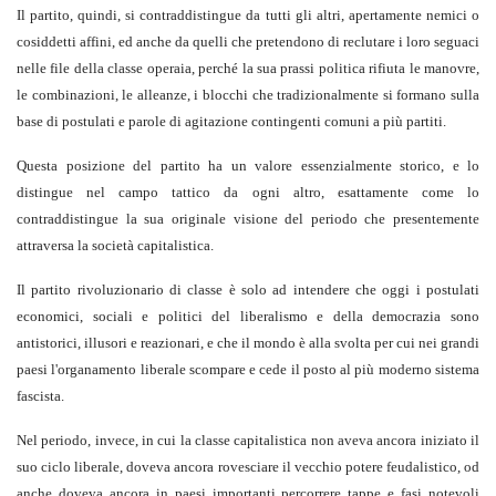
Il partito, quindi, si contraddistingue da tutti gli altri, apertamente nemici o
cosiddetti affini, ed anche da quelli che pretendono di reclutare i loro seguaci
nelle file della classe operaia, perché la sua prassi politica rifiuta le manovre,
le combinazioni, le alleanze, i blocchi che tradizionalmente si formano sulla
base di postulati e parole di agitazione contingenti comuni a più partiti.
Questa posizione del partito ha un valore essenzialmente storico, e lo
distingue nel campo tattico da ogni altro, esattamente come lo
contraddistingue la sua originale visione del periodo che presentemente
attraversa la società capitalistica.
Il partito rivoluzionario di classe è solo ad intendere che oggi i postulati
economici, sociali e politici del liberalismo e della democrazia sono
antistorici, illusori e reazionari, e che il mondo è alla svolta per cui nei grandi
paesi l'organamento liberale scompare e cede il posto al più moderno sistema
fascista.
Nel periodo, invece, in cui la classe capitalistica non aveva ancora iniziato il
suo ciclo liberale, doveva ancora rovesciare il vecchio potere feudalistico, od
anche doveva ancora in paesi importanti percorrere tappe e fasi notevoli