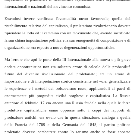
internazionali e nazionali del movimento comunista.
Essendosi invece verificata l'eventualità meno favorevole, quella del
ristabilimento relativo del capitalismo, il proletariato rivoluzionario dovette
riprendere la lotta ed il cammino con un movimento che, avendo sacrificato
la sua chiara impostazione politica e la sua omogeneità di composizione e di
organizzazione, era esposto a nuove degenerazioni opportunistiche.
Ma l'errore che aprì le porte della III Internazionale alla nuova e più grave
ondata opportunistica non era soltanto errore di calcolo delle probabilità
future del divenire rivoluzionario del proletariato; era un errore di
impostazione e di interpretazione storica consistente nel voler generalizzare
le esperienze e i metodi del bolscevismo russo, applicandoli ai paesi di
enormemente più progredita civiltà borghese e capitalistica. La Russia
anteriore al febbraio '17 era ancora una Russia feudale nella quale le forze
produttive capitalistiche erano oppresse sotto i ceppi dei rapporti di
produzione antichi: era ovvio che in questa situazione, analoga a quella
della Francia del 1789 e della Germania del 1848, il partito politico
proletario dovesse combattere contro lo zarismo anche se fosse apparso