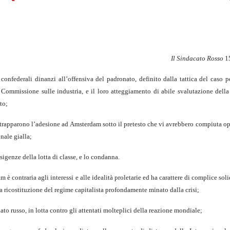
Il Sindacato Rosso
15
 confederali dinanzi all’offensiva del padronato, definito dalla tattica del caso p
 Commissione sulle industria, e il loro atteggiamento di abile svalutazione della
to;
strapparono l’adesione ad Amsterdam sotto il pretesto che vi avrebbero compiuta ope
onale gialla;
esigenze della lotta di classe, e lo condanna.
è contraria agli interessi e alle idealità proletarie ed ha carattere di complice soli
lla ricostituzione del regime capitalista profondamente minato dalla crisi;
ato russo, in lotta contro gli attentati molteplici della reazione mondiale;