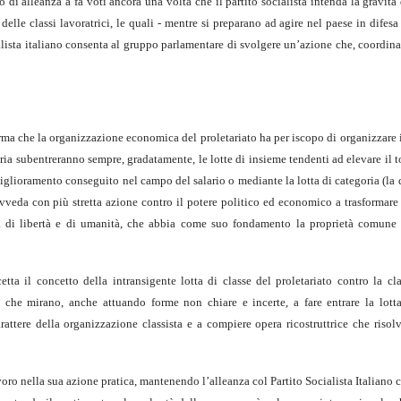
o di alleanza a fa voti ancora una volta che il partito socialista intenda la gravi
 delle classi lavoratrici, le quali - mentre si preparano ad agire nel paese in difesa
ialista italiano consenta al gruppo parlamentare di svolgere un’azione che, coordin
rma che la organizzazione economica del proletariato ha per iscopo di organizzare
ria subentreranno sempre, gradatamente, le lotte di insieme tendenti ad elevare il t
miglioramento conseguito nel campo del salario o mediante la lotta di categoria (la
ovveda con più stretta azione contro il potere politico ed economico a trasformare
ietà di libertà e di umanità, che abbia come suo fondamento la proprietà comune
ta il concetto della intransigente lotta di classe del proletariato contro la cl
 che mirano, anche attuando forme non chiare e incerte, a fare entrare la lotta
rattere della organizzazione classista e a compiere opera ricostruttrice che risolv
ro nella sua azione pratica, mantenendo l’alleanza col Partito Socialista Italiano