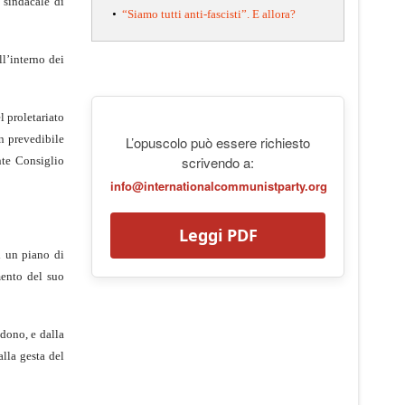
 sindacale di
•
“Siamo tutti anti-fascisti”. E allora?
ll’interno dei
l proletariato
n prevedibile
L’opuscolo può essere richiesto
scrivendo a:
nte Consiglio
info@internationalcommunistparty.org
Leggi PDF
i un piano di
mento del suo
ndono, e dalla
alla gesta del