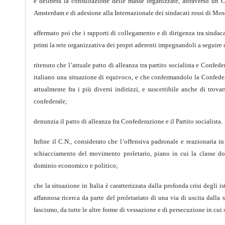
e delibera la consultazione delle masse organizzate, attraverso un 
Amsterdam e di adesione alla Internazionale dei sindacati rossi di Mos
affermato poi che i rapporti di collegamento e di dirigenza tra sindacati
primi la rete organizzativa dei propri aderenti impegnandoli a seguire 
ritenuto che l’attuale patto di alleanza tra partito socialista e Confe
italiano una situazione di equivoco, e che confermandolo la Confeder
attualmente fra i più diversi indirizzi, e suscettibile anche di trov
confederale;
denunzia il patto di alleanza fra Confederazione e il Partito socialista.
Infine il C.N., considerato che l’offensiva padronale e reazionaria i
schiacciamento del movimento proletario, piano in cui la classe do
dominio economico e politico;
che la situazione in Italia è caratterizzata dalla profonda crisi degli i
affannosa ricerca da parte del proletariato di una via di uscita dalla 
fascismo, da tutte le altre forme di vessazione e di persecuzione in cui s