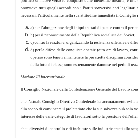
politico si muove verso le conquiste delle medesime idealità, e inte
promuove tutti quegli accordi con i Partiti sovversivi anti-legalitari 
necessari. Particolarmente nella sua attitudine immediata il Consiglio n
a) per l’abrogazione degli iniqui trattati di pace e contro il peri
b) per il riconoscimento della Repubblica socialista dei Soviet;
c) contro la reazione, organizzando la resistenza offensiva e difen
d) per la difesa delle conquiste operaie (otto ore di lavoro, cont
operaio sono tenuti a mantenere la più stretta disciplina consid
della lotta di classe, sono estremamente dannose nei periodi reazio
Mozione III Internazionale
Il Consiglio Nazionale della Confederazione Generale del Lavoro cons
che l’attuale Consiglio Direttivo Confederale ha accuratamente evitat
allo scopo di convincere il proletariato che la sua salvezza può solo v
interesse delle varie categorie di lavoratori sotto la pressione dell’off
che i diversivi di controllo e di inchieste sulle industrie creati allo sc