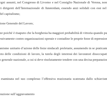
impegni assunti, nel Congresso di Livorno e nel Consiglio Nazionale di Verona, n
i dirigenti dell’Internazionale di Amsterdam, essendo anzi solidali con essi nel
del capitalismo;
zione Generale del Lavoro;
forze poiché è risaputo che la borghesia ha maggiori probabilità di vittoria quando 
essivamente contro organizzazioni operaie e contadine le proprie forze di repressio
anismo unitario d’azione delle forze sindacali proletarie, assumendo in se praticam
nto delle condizioni di lavoro, la tutela degli interessi dei lavoratori disoccupat
o generale nazionale, a cui si deve risolutamente tendere con una decisa preparazio
esaminata nel suo complesso l’offensiva reazionaria scatenata dallo schiavis
erazione sull’aggravamento