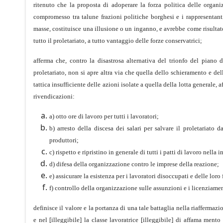
ritenuto che la proposta di adoperare la forza politica delle organ
compromesso tra talune frazioni politiche borghesi e i rappresentanti
masse, costituisce una illusione o un inganno, e avrebbe come risultat
tutto il proletariato, a tutto vantaggio delle forze conservatrici;
afferma che, contro la disastrosa alternativa del trionfo del pian
proletariato, non si apre altra via che quella dello schieramento e de
tattica insufficiente delle azioni isolate a quella della lotta generale, 
rivendicazioni:
a) otto ore di lavoro per tutti i lavoratori;
b) arresto della discesa dei salari per salvare il proletariato
produttori;
c) rispetto e ripristino in generale di tutti i patti di lavoro nella 
d) difesa della organizzazione contro le imprese della reazione;
e) assicurare la esistenza per i lavoratori disoccupati e delle lor
f) controllo della organizzazione sulle assunzioni e i licenziamen
definisce il valore e la portanza di una tale battaglia nella riaffermazi
e nel [illeggibile] la classe lavoratrice [illeggibile] di affama mento 