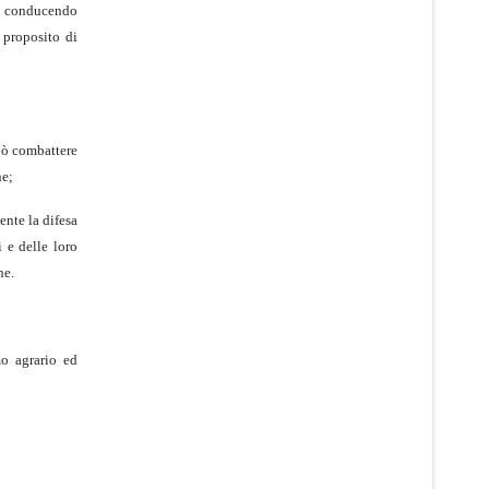
on conducendo
 proposito di
può combattere
ne;
ente la difesa
i e delle loro
ne.
mo agrario ed