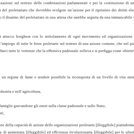
izzazioni sul terreno delle combinazioni parlamentari e per la costituzione di 
 del proletariato che dovrebbe svolgere un’azione per il ripristino dei diritti el
o il disarmo del proletariato in una attesa che sarebbe seguita da una immancabile
o di attacco borghese con lo stritolamento di ogni movimento ed organizzazione 
ll’impiego di tutte le forze proletarie sul terreno di una azione comune, che nel p
affasci tutte le vertenze che la offensiva padronale solleva e si prefigga come obietti
 da un regime di fame e rendere possibile la riconquista di un livello di vita me
industria e nell’agricoltura;
o famiglie gravandone gli oneri sulla classe padronale e sullo Stato;
ti;
one della capacità di azione delle organizzazioni proletarie [illeggibile] piattaforma
e di aumentata [illeggibile] ed efficienza rivoluzionaria [illeggibile] per le ulteri