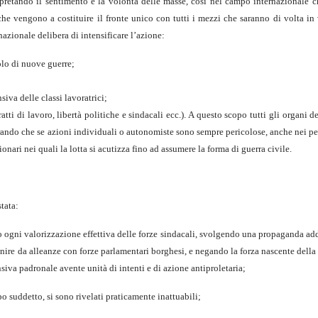
rpretando il sentimento e la volontà delle masse, così nel campo internazionale c
che vengono a costituire il fronte unico con tutti i mezzi che saranno di volta in 
azionale delibera di intensificare l’azione:
colo di nuove guerre;
siva delle classi lavoratrici;
ratti di lavoro, libertà politiche e sindacali ecc.). A questo scopo tutti gli organi
erando che se azioni individuali o autonomiste sono sempre pericolose, anche nei p
nari nei quali la lotta si acutizza fino ad assumere la forma di guerra civile.
tata:
o ogni valorizzazione effettiva delle forze sindacali, svolgendo una propaganda ad
enire da alleanze con forze parlamentari borghesi, e negando la forza nascente della 
ensiva padronale avente unità di intenti e di azione antiproletaria;
opo suddetto, si sono rivelati praticamente inattuabili;