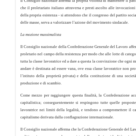
Il Consiglio nazionale afferma la propria volontà di mantenere il patt
che il proletariato italiano attraversa e presti ascolto alle invocazioni
della propria esistenza - si attendono che il congresso del partito soc
delle masse, serva a valorizzare l’azione del movimento sindacale.
La mozione massimalista
Il Consiglio nazionale della Confederazione Generale del Lavoro affe
proletario nel campo della resistenza per modo che alle lotte di catego
tutta la classe lavoratrice ed a dare a questa la convinzione che ogni 
andare è destinata ad essere vana, ove essa classe lavoratrice non pr
l’istituto della proprietà privata) e della costituzione di una soc
produzione e di scambio.
Come mezzo per raggiungere questa finalità, la Confederazione accet
capitalistica; conseguentemente si respingono tutte quelle proposte
lavoratrice nei limiti della legalità, e tendono a compromettere il ca
capitalismo derivata dalla conflagrazione internazionale.
Il Consiglio nazionale afferma che la Confederazione Generale del Lavo