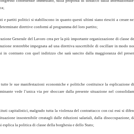
Congresso confederale immediato, sulla proposta di distacco dalla Internazionale
ca;
 e partiti politici si stabiliscono in quanto questi ultimi siano riesciti a creare ne
determinate direttive conformi al programma del loro partito;
derazione Generale del Lavoro crea per la più importante organizzazione di classe de
azione resterebbe impegnata ad una direttiva suscettibile di oscillare in modo no
arsi in contrasto con quel indirizzo che sarà sancito dalla maggioranza del prese
n tutte le sue manifestazioni economiche e politiche costituisce la esplicazione d
minante vede l’unica via per sboccare dalla presente situazione nel consolida
stituti capitalistici, malgrado tutta la violenza del contrattacco con cui essi si dife
situazione insostenibile creatagli dalle riduzioni salariali, dalla disoccupazione, d
i esplica la politica di classe della borghesia e dello Stato;