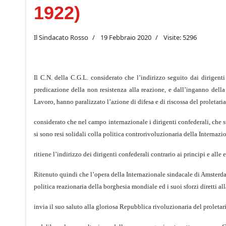
1922)
Il Sindacato Rosso
19 Febbraio 2020
Visite: 5296
Il C.N. della C.G.L. considerato che l’indirizzo seguito dai dirigenti
predicazione della non resistenza alla reazione, e dall’inganno della
Lavoro, hanno paralizzato l’azione di difesa e di riscossa del proletaria
considerato che nel campo internazionale i dirigenti confederali, che 
si sono resi solidali colla politica controrivoluzionaria della Internazi
ritiene l’indirizzo dei dirigenti confederali contrario ai principi e alle 
Ritenuto quindi che l’opera della Internazionale sindacale di Amsterdam 
politica reazionaria della borghesia mondiale ed i suoi sforzi diretti a
invia il suo saluto alla gloriosa Repubblica rivoluzionaria del proletari