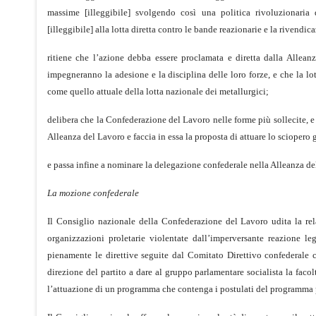
massime [illeggibile] svolgendo così una politica rivoluzionaria d
[illeggibile] alla lotta diretta contro le bande reazionarie e la rivendi
ritiene che l’azione debba essere proclamata e diretta dalla Alleanza
impegneranno la adesione e la disciplina delle loro forze, e che la l
come quello attuale della lotta nazionale dei metallurgici;
delibera che la Confederazione del Lavoro nelle forme più sollecite, 
Alleanza del Lavoro e faccia in essa la proposta di attuare lo sciopero g
e passa infine a nominare la delegazione confederale nella Alleanza de
La mozione confederale
Il Consiglio nazionale della Confederazione del Lavoro udita la rel
organizzazioni proletarie violentate dall’imperversante reazione le
pienamente le direttive seguite dal Comitato Direttivo confederale 
direzione del partito a dare al gruppo parlamentare socialista la facol
l’attuazione di un programma che contenga i postulati del programma p