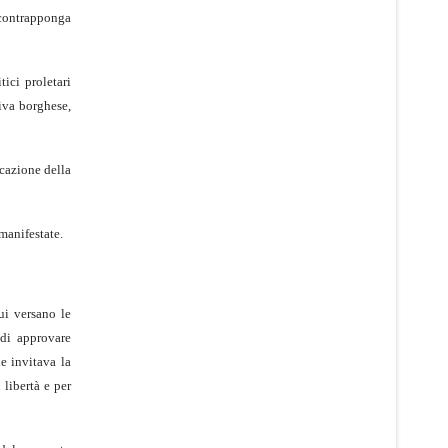
 contrapponga
ici proletari
siva borghese,
cazione della
manifestate.
ui versano le
 di approvare
e invitava la
 libertà e per