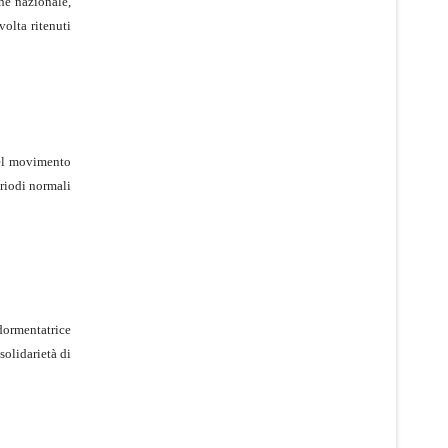
he nazionale,
volta ritenuti
 del movimento
eriodi normali
dormentatrice
solidarietà di