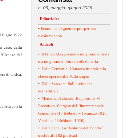
n. 03, maggio- giugno 2026
Editoriale:
•
Economia di guerra e prospettiva
 luglio 1922
rivoluzionaria
Articoli:
er caso, dalla
•
Il Primo Maggio non è un giorno di festa
 Alleanza del
ma un giorno di lotta rivoluzionaria
•
Dalla Germania: L’attacco frontale alla
ra di critica,
classe operaia alla Volkswagen
•
Dalla Svizzera: Sullo sciopero
nell’edilizia
•
Memoria di classee: Rapporto al VI
Esecutivo Allargato dell’Internazionale
darietà con la
Comunista (17 febbraio – 15 marzo 1926.
V seduta, 23 febbraio 1926)
•
Dalla Cina: La “fabbrica del mondo”
uccide altri 82 proletari