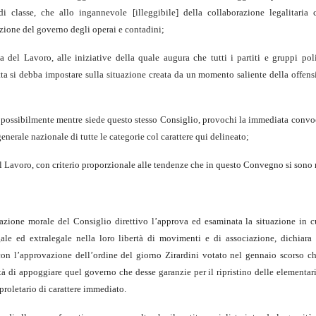
i classe, che allo ingannevole [illeggibile] della collaborazione legalitaria
cazione del governo degli operai e contadini;
 del Lavoro, alle iniziative della quale augura che tutti i partiti e gruppi polit
otta si debba impostare sulla situazione creata da un momento saliente della offen
e possibilmente mentre siede questo stesso Consiglio, provochi la immediata convo
enerale nazionale di tutte le categorie col carattere qui delineato;
l Lavoro, con criterio proporzionale alle tendenze che in questo Convegno si sono 
azione morale del Consiglio direttivo l’approva ed esaminata la situazione in c
gale ed extralegale nella loro libertà di movimenti e di associazione, dichiara
con l’approvazione dell’ordine del giorno Zirardini votato nel gennaio scorso ch
tà di appoggiare quel governo che desse garanzie per il ripristino delle elementari
roletario di carattere immediato.