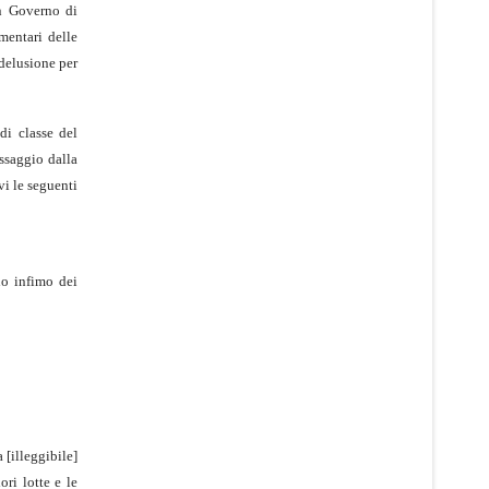
un Governo di
ementari delle
 delusione per
di classe del
assaggio dalla
vi le seguenti
no infimo dei
 [illeggibile]
ori lotte e le