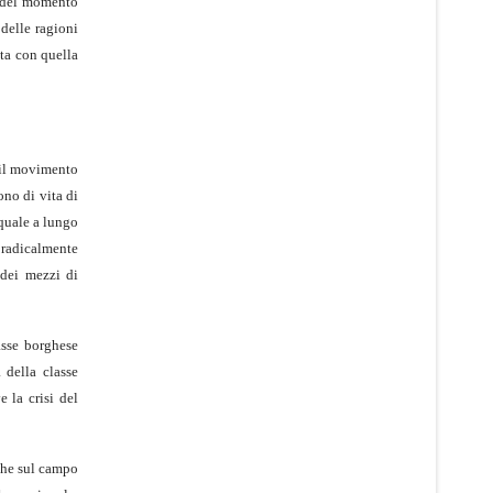
tà del momento
 delle ragioni
ata con quella
 il movimento
ono di vita di
 quale a lungo
 radicalmente
 dei mezzi di
asse borghese
 della classe
e la crisi del
 che sul campo