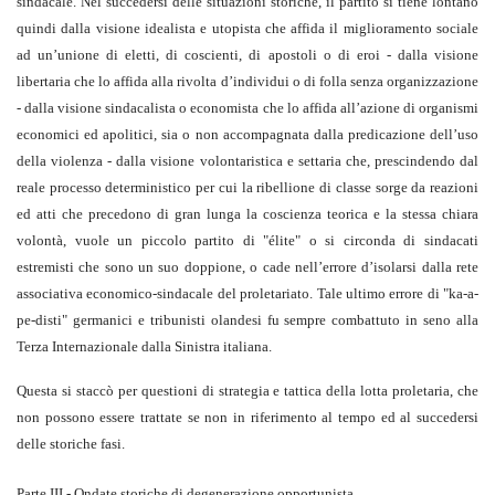
sindacale. Nel succedersi delle situazioni storiche, il partito si tiene lontano
quindi dalla visione idealista e utopista che affida il miglioramento sociale
ad un’unione di eletti, di coscienti, di apostoli o di eroi - dalla visione
libertaria che lo affida alla rivolta d’individui o di folla senza organizzazione
- dalla visione sindacalista o economista che lo affida all’azione di organismi
economici ed apolitici, sia o non accompagnata dalla predicazione dell’uso
della violenza - dalla visione volontaristica e settaria che, prescindendo dal
reale processo deterministico per cui la ribellione di classe sorge da reazioni
ed atti che precedono di gran lunga la coscienza teorica e la stessa chiara
volontà, vuole un piccolo partito di "élite" o si circonda di sindacati
estremisti che sono un suo doppione, o cade nell’errore d’isolarsi dalla rete
associativa economico-sindacale del proletariato. Tale ultimo errore di "ka-a-
pe-disti" germanici e tribunisti olandesi fu sempre combattuto in seno alla
Terza Internazionale dalla Sinistra italiana.
Questa si staccò per questioni di strategia e tattica della lotta proletaria, che
non possono essere trattate se non in riferimento al tempo ed al succedersi
delle storiche fasi.
Parte III - Ondate storiche di degenerazione opportunista