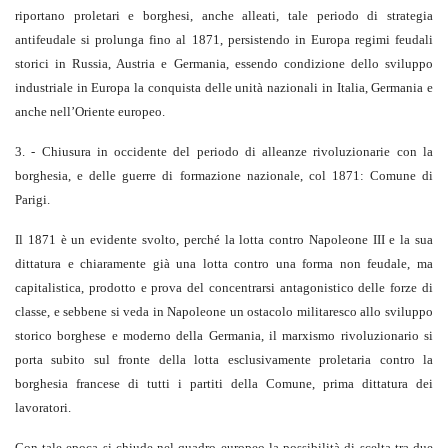
riportano proletari e borghesi, anche alleati, tale periodo di strategia
antifeudale si prolunga fino al 1871, persistendo in Europa regimi feudali
storici in Russia, Austria e Germania, essendo condizione dello sviluppo
industriale in Europa la conquista delle unità nazionali in Italia, Germania e
anche nell’Oriente europeo.
3. - Chiusura in occidente del periodo di alleanze rivoluzionarie con la
borghesia, e delle guerre di formazione nazionale, col 1871: Comune di
Parigi.
Il 1871 è un evidente svolto, perché la lotta contro Napoleone III e la sua
dittatura e chiaramente già una lotta contro una forma non feudale, ma
capitalistica, prodotto e prova del concentrarsi antagonistico delle forze di
classe, e sebbene si veda in Napoleone un ostacolo militaresco allo sviluppo
storico borghese e moderno della Germania, il marxismo rivoluzionario si
porta subito sul fronte della lotta esclusivamente proletaria contro la
borghesia francese di tutti i partiti della Comune, prima dittatura dei
lavoratori.
Con tale epoca si chiude nel quadro europeo la possibilità di scelta tra due