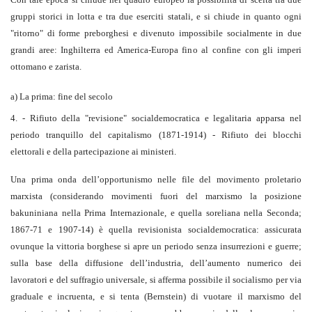
gruppi storici in lotta e tra due eserciti statali, e si chiude in quanto ogni
"ritorno" di forme preborghesi e divenuto impossibile socialmente in due
grandi aree: Inghilterra ed America-Europa fino al confine con gli imperi
ottomano e zarista.
a) La prima: fine del secolo
4. - Rifiuto della "revisione" socialdemocratica e legalitaria apparsa nel
periodo tranquillo del capitalismo (1871-1914) - Rifiuto dei blocchi
elettorali e della partecipazione ai ministeri.
Una prima onda dell’opportunismo nelle file del movimento proletario
marxista (considerando movimenti fuori del marxismo la posizione
bakuniniana nella Prima Internazionale, e quella soreliana nella Seconda;
1867-71 e 1907-14) è quella revisionista socialdemocratica: assicurata
ovunque la vittoria borghese si apre un periodo senza insurrezioni e guerre;
sulla base della diffusione dell’industria, dell’aumento numerico dei
lavoratori e del suffragio universale, si afferma possibile il socialismo per via
graduale e incruenta, e si tenta (Bernstein) di vuotare il marxismo del