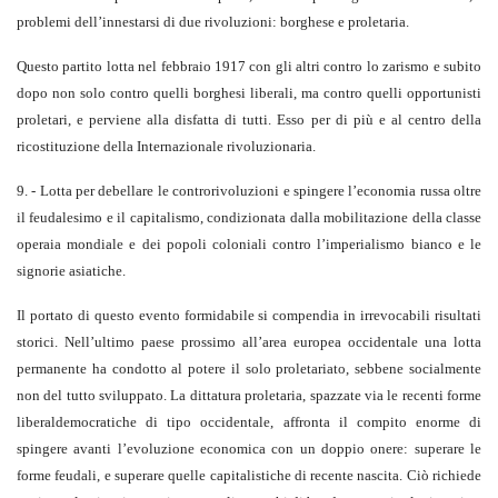
problemi dell’innestarsi di due rivoluzioni: borghese e proletaria.
Questo partito lotta nel febbraio 1917 con gli altri contro lo zarismo e subito
dopo non solo contro quelli borghesi liberali, ma contro quelli opportunisti
proletari, e perviene alla disfatta di tutti. Esso per di più e al centro della
ricostituzione della Internazionale rivoluzionaria.
9. - Lotta per debellare le controrivoluzioni e spingere l’economia russa oltre
il feudalesimo e il capitalismo, condizionata dalla mobilitazione della classe
operaia mondiale e dei popoli coloniali contro l’imperialismo bianco e le
signorie asiatiche.
Il portato di questo evento formidabile si compendia in irrevocabili risultati
storici. Nell’ultimo paese prossimo all’area europea occidentale una lotta
permanente ha condotto al potere il solo proletariato, sebbene socialmente
non del tutto sviluppato. La dittatura proletaria, spazzate via le recenti forme
liberaldemocratiche di tipo occidentale, affronta il compito enorme di
spingere avanti l’evoluzione economica con un doppio onere: superare le
forme feudali, e superare quelle capitalistiche di recente nascita. Ciò richiede