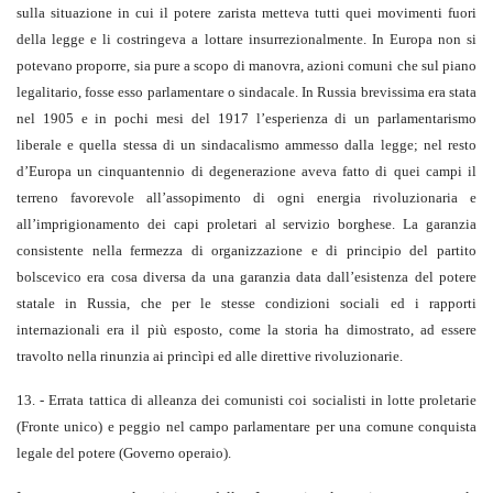
sulla situazione in cui il potere zarista metteva tutti quei movimenti fuori
della legge e li costringeva a lottare insurrezionalmente. In Europa non si
potevano proporre, sia pure a scopo di manovra, azioni comuni che sul piano
legalitario, fosse esso parlamentare o sindacale. In Russia brevissima era stata
nel 1905 e in pochi mesi del 1917 l’esperienza di un parlamentarismo
liberale e quella stessa di un sindacalismo ammesso dalla legge; nel resto
d’Europa un cinquantennio di degenerazione aveva fatto di quei campi il
terreno favorevole all’assopimento di ogni energia rivoluzionaria e
all’imprigionamento dei capi proletari al servizio borghese. La garanzia
consistente nella fermezza di organizzazione e di principio del partito
bolscevico era cosa diversa da una garanzia data dall’esistenza del potere
statale in Russia, che per le stesse condizioni sociali ed i rapporti
internazionali era il più esposto, come la storia ha dimostrato, ad essere
travolto nella rinunzia ai princìpi ed alle direttive rivoluzionarie.
13. - Errata tattica di alleanza dei comunisti coi socialisti in lotte proletarie
(Fronte unico) e peggio nel campo parlamentare per una comune conquista
legale del potere (Governo operaio).