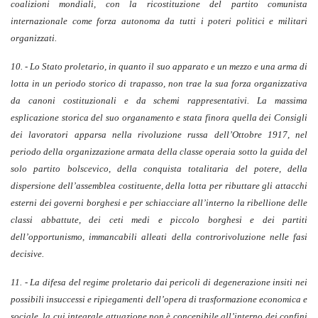
coalizioni mondiali, con la ricostituzione del partito comunista
internazionale come forza autonoma da tutti i poteri politici e militari
organizzati.
10. - Lo Stato proletario, in quanto il suo apparato e un mezzo e una arma di
lotta in un periodo storico di trapasso, non trae la sua forza organizzativa
da canoni costituzionali e da schemi rappresentativi. La massima
esplicazione storica del suo organamento e stata finora quella dei Consigli
dei lavoratori apparsa nella rivoluzione russa dell’Ottobre 1917, nel
periodo della organizzazione armata della classe operaia sotto la guida del
solo partito bolscevico, della conquista totalitaria del potere, della
dispersione dell’assemblea costituente, della lotta per ributtare gli attacchi
esterni dei governi borghesi e per schiacciare all’interno la ribellione delle
classi abbattute, dei ceti medi e piccolo borghesi e dei partiti
dell’opportunismo, immancabili alleati della controrivoluzione nelle fasi
decisive.
11. - La difesa del regime proletario dai pericoli di degenerazione insiti nei
possibili insuccessi e ripiegamenti dell’opera di trasformazione economica e
sociale, la cui integrale attuazione non è concepibile all’interno dei confini