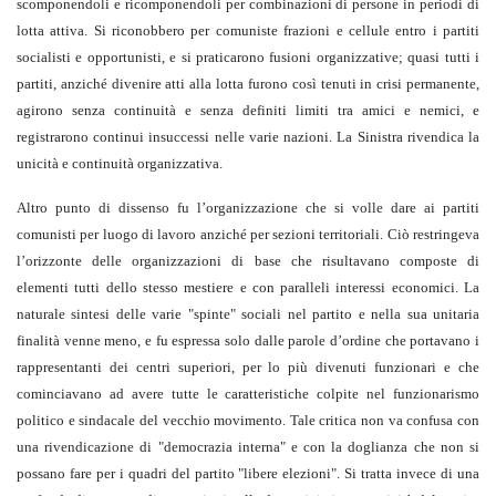
scomponendoli e ricomponendoli per combinazioni di persone in periodi di
lotta attiva. Si riconobbero per comuniste frazioni e cellule entro i partiti
socialisti e opportunisti, e si praticarono fusioni organizzative; quasi tutti i
partiti, anziché divenire atti alla lotta furono così tenuti in crisi permanente,
agirono senza continuità e senza definiti limiti tra amici e nemici, e
registrarono continui insuccessi nelle varie nazioni. La Sinistra rivendica la
unicità e continuità organizzativa.
Altro punto di dissenso fu l’organizzazione che si volle dare ai partiti
comunisti per luogo di lavoro anziché per sezioni territoriali. Ciò restringeva
l’orizzonte delle organizzazioni di base che risultavano composte di
elementi tutti dello stesso mestiere e con paralleli interessi economici. La
naturale sintesi delle varie "spinte" sociali nel partito e nella sua unitaria
finalità venne meno, e fu espressa solo dalle parole d’ordine che portavano i
rappresentanti dei centri superiori, per lo più divenuti funzionari e che
cominciavano ad avere tutte le caratteristiche colpite nel funzionarismo
politico e sindacale del vecchio movimento. Tale critica non va confusa con
una rivendicazione di "democrazia interna" e con la doglianza che non si
possano fare per i quadri del partito "libere elezioni". Si tratta invece di una