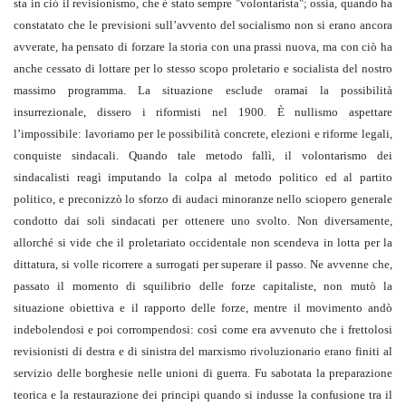
sta in ciò il revisionismo, che è stato sempre "volontarista"; ossia, quando ha
constatato che le previsioni sull’avvento del socialismo non si erano ancora
avverate, ha pensato di forzare la storia con una prassi nuova, ma con ciò ha
anche cessato di lottare per lo stesso scopo proletario e socialista del nostro
massimo programma. La situazione esclude oramai la possibilità
insurrezionale, dissero i riformisti nel 1900. È nullismo aspettare
l’impossibile: lavoriamo per le possibilità concrete, elezioni e riforme legali,
conquiste sindacali. Quando tale metodo fallì, il volontarismo dei
sindacalisti reagì imputando la colpa al metodo politico ed al partito
politico, e preconizzò lo sforzo di audaci minoranze nello sciopero generale
condotto dai soli sindacati per ottenere uno svolto. Non diversamente,
allorché si vide che il proletariato occidentale non scendeva in lotta per la
dittatura, si volle ricorrere a surrogati per superare il passo. Ne avvenne che,
passato il momento di squilibrio delle forze capitaliste, non mutò la
situazione obiettiva e il rapporto delle forze, mentre il movimento andò
indebolendosi e poi corrompendosi: così come era avvenuto che i frettolosi
revisionisti di destra e di sinistra del marxismo rivoluzionario erano finiti al
servizio delle borghesie nelle unioni di guerra. Fu sabotata la preparazione
teorica e la restaurazione dei principi quando si indusse la confusione tra il