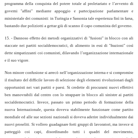
programma della conquista del potere totale al proletariato e l’avvento di
governi "affini" mediante appoggio e partecipazione parlamentare e
ministeriale dei comunisti: in Turingia e Sassonia tale esperienza finì in farsa,
bastando due poliziotti a gettar giù di scanno il capo comunista del governo.
15. - Dannoso effetto dei metodi organizzativi di "fusioni" in blocco con ali
staccate nei partiti socialdemocratici, di alimento in essi di "frazioni" così
dette simpatizzanti coi comunisti, dilavando l’organizzazione internazionale
e il suo vigore.
Non minore confusione si arrecò nell’organizzazione interna e si compromise
il risultato del difficile lavoro di selezione degli elementi rivoluzionari dagli
opportunisti nei vari partiti e paesi. Si credette di procurarsi nuovi effettivi
ben manovrabili dal centro con lo strappare in blocco ali sinistre ai partiti
socialdemocratici. Invece, passato un primo periodo di formazione della
nuova Internazionale, questa doveva stabilmente funzionare come partito
mondiale ed alle sue sezioni nazionali si doveva aderire individualmente dai
nuovi proseliti. Si vollero guadagnare forti gruppi di lavoratori, ma invece si
patteggiò coi capi, disordinando tutti i quadri del movimento,