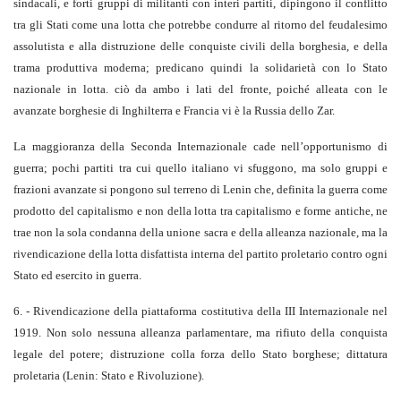
sindacali, e forti gruppi di militanti con interi partiti, dipingono il conflitto
tra gli Stati come una lotta che potrebbe condurre al ritorno del feudalesimo
assolutista e alla distruzione delle conquiste civili della borghesia, e della
trama produttiva moderna; predicano quindi la solidarietà con lo Stato
nazionale in lotta. ciò da ambo i lati del fronte, poiché alleata con le
avanzate borghesie di Inghilterra e Francia vi è la Russia dello Zar.
La maggioranza della Seconda Internazionale cade nell’opportunismo di
guerra; pochi partiti tra cui quello italiano vi sfuggono, ma solo gruppi e
frazioni avanzate si pongono sul terreno di Lenin che, definita la guerra come
prodotto del capitalismo e non della lotta tra capitalismo e forme antiche, ne
trae non la sola condanna della unione sacra e della alleanza nazionale, ma la
rivendicazione della lotta disfattista interna del partito proletario contro ogni
Stato ed esercito in guerra.
6. - Rivendicazione della piattaforma costitutiva della III Internazionale nel
1919. Non solo nessuna alleanza parlamentare, ma rifiuto della conquista
legale del potere; distruzione colla forza dello Stato borghese; dittatura
proletaria (Lenin: Stato e Rivoluzione).