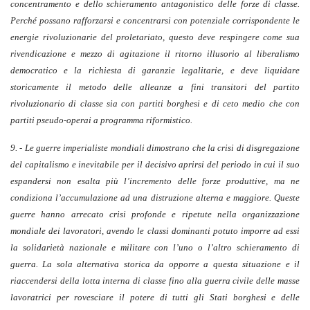
concentramento e dello schieramento antagonistico delle forze di classe.
Perché possano rafforzarsi e concentrarsi con potenziale corrispondente le
energie rivoluzionarie del proletariato, questo deve respingere come sua
rivendicazione e mezzo di agitazione il ritorno illusorio al liberalismo
democratico e la richiesta di garanzie legalitarie, e deve liquidare
storicamente il metodo delle alleanze a fini transitori del partito
rivoluzionario di classe sia con partiti borghesi e di ceto medio che con
partiti pseudo-operai a programma riformistico.
9. - Le guerre imperialiste mondiali dimostrano che la crisi di disgregazione
del capitalismo e inevitabile per il decisivo aprirsi del periodo in cui il suo
espandersi non esalta più l’incremento delle forze produttive, ma ne
condiziona l’accumulazione ad una distruzione alterna e maggiore. Queste
guerre hanno arrecato crisi profonde e ripetute nella organizzazione
mondiale dei lavoratori, avendo le classi dominanti potuto imporre ad essi
la solidarietà nazionale e militare con l’uno o l’altro schieramento di
guerra. La sola alternativa storica da opporre a questa situazione e il
riaccendersi della lotta interna di classe fino alla guerra civile delle masse
lavoratrici per rovesciare il potere di tutti gli Stati borghesi e delle