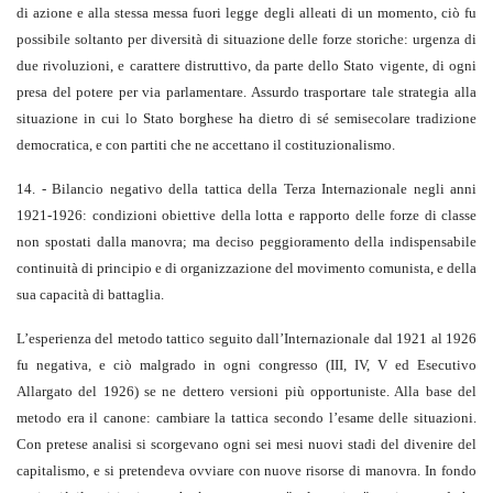
di azione e alla stessa messa fuori legge degli alleati di un momento, ciò fu
possibile soltanto per diversità di situazione delle forze storiche: urgenza di
due rivoluzioni, e carattere distruttivo, da parte dello Stato vigente, di ogni
presa del potere per via parlamentare. Assurdo trasportare tale strategia alla
situazione in cui lo Stato borghese ha dietro di sé semisecolare tradizione
democratica, e con partiti che ne accettano il costituzionalismo.
14. - Bilancio negativo della tattica della Terza Internazionale negli anni
1921-1926: condizioni obiettive della lotta e rapporto delle forze di classe
non spostati dalla manovra; ma deciso peggioramento della indispensabile
continuità di principio e di organizzazione del movimento comunista, e della
sua capacità di battaglia.
L’esperienza del metodo tattico seguito dall’Internazionale dal 1921 al 1926
fu negativa, e ciò malgrado in ogni congresso (III, IV, V ed Esecutivo
Allargato del 1926) se ne dettero versioni più opportuniste. Alla base del
metodo era il canone: cambiare la tattica secondo l’esame delle situazioni.
Con pretese analisi si scorgevano ogni sei mesi nuovi stadi del divenire del
capitalismo, e si pretendeva ovviare con nuove risorse di manovra. In fondo