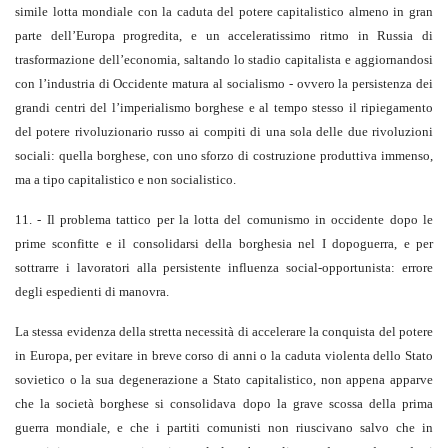
simile lotta mondiale con la caduta del potere capitalistico almeno in gran
parte dell’Europa progredita, e un acceleratissimo ritmo in Russia di
trasformazione dell’economia, saltando lo stadio capitalista e aggiornandosi
con l’industria di Occidente matura al socialismo - ovvero la persistenza dei
grandi centri del l’imperialismo borghese e al tempo stesso il ripiegamento
del potere rivoluzionario russo ai compiti di una sola delle due rivoluzioni
sociali: quella borghese, con uno sforzo di costruzione produttiva immenso,
ma a tipo capitalistico e non socialistico.
11. - Il problema tattico per la lotta del comunismo in occidente dopo le
prime sconfitte e il consolidarsi della borghesia nel I dopoguerra, e per
sottrarre i lavoratori alla persistente influenza social-opportunista: errore
degli espedienti di manovra.
La stessa evidenza della stretta necessità di accelerare la conquista del potere
in Europa, per evitare in breve corso di anni o la caduta violenta dello Stato
sovietico o la sua degenerazione a Stato capitalistico, non appena apparve
che la società borghese si consolidava dopo la grave scossa della prima
guerra mondiale, e che i partiti comunisti non riuscivano salvo che in