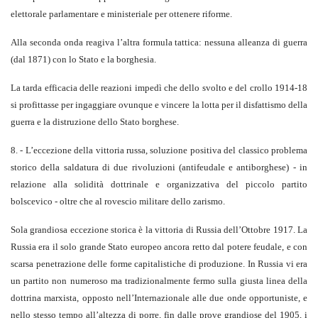
elettorale parlamentare e ministeriale per ottenere riforme.
Alla seconda onda reagiva l’altra formula tattica: nessuna alleanza di guerra
(dal 1871) con lo Stato e la borghesia.
La tarda efficacia delle reazioni impedì che dello svolto e del crollo 1914-18
si profittasse per ingaggiare ovunque e vincere la lotta per il disfattismo della
guerra e la distruzione dello Stato borghese.
8. - L’eccezione della vittoria russa, soluzione positiva del classico problema
storico della saldatura di due rivoluzioni (antifeudale e antiborghese) - in
relazione alla solidità dottrinale e organizzativa del piccolo partito
bolscevico - oltre che al rovescio militare dello zarismo.
Sola grandiosa eccezione storica è la vittoria di Russia dell’Ottobre 1917. La
Russia era il solo grande Stato europeo ancora retto dal potere feudale, e con
scarsa penetrazione delle forme capitalistiche di produzione. In Russia vi era
un partito non numeroso ma tradizionalmente fermo sulla giusta linea della
dottrina marxista, opposto nell’Internazionale alle due onde opportuniste, e
nello stesso tempo all’altezza di porre, fin dalle prove grandiose del 1905, i