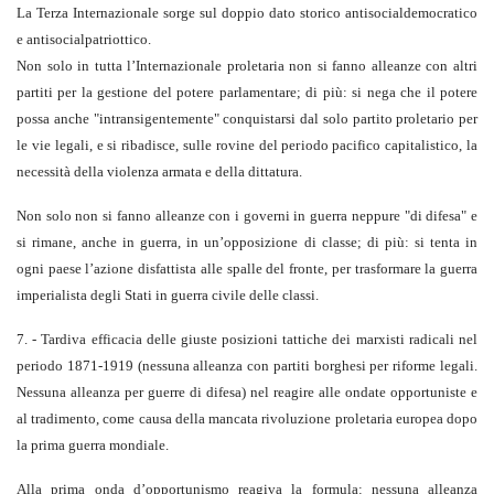
La Terza Internazionale sorge sul doppio dato storico antisocialdemocratico
e antisocialpatriottico.
Non solo in tutta l’Internazionale proletaria non si fanno alleanze con altri
partiti per la gestione del potere parlamentare; di più: si nega che il potere
possa anche "intransigentemente" conquistarsi dal solo partito proletario per
le vie legali, e si ribadisce, sulle rovine del periodo pacifico capitalistico, la
necessità della violenza armata e della dittatura.
Non solo non si fanno alleanze con i governi in guerra neppure "di difesa" e
si rimane, anche in guerra, in un’opposizione di classe; di più: si tenta in
ogni paese l’azione disfattista alle spalle del fronte, per trasformare la guerra
imperialista degli Stati in guerra civile delle classi.
7. - Tardiva efficacia delle giuste posizioni tattiche dei marxisti radicali nel
periodo 1871-1919 (nessuna alleanza con partiti borghesi per riforme legali.
Nessuna alleanza per guerre di difesa) nel reagire alle ondate opportuniste e
al tradimento, come causa della mancata rivoluzione proletaria europea dopo
la prima guerra mondiale.
Alla prima onda d’opportunismo reagiva la formula: nessuna alleanza