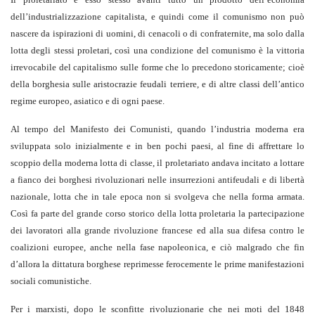
dell’industrializzazione capitalista, e quindi come il comunismo non può
nascere da ispirazioni di uomini, di cenacoli o di confraternite, ma solo dalla
lotta degli stessi proletari, così una condizione del comunismo è la vittoria
irrevocabile del capitalismo sulle forme che lo precedono storicamente; cioè
della borghesia sulle aristocrazie feudali terriere, e di altre classi dell’antico
regime europeo, asiatico e di ogni paese.
Al tempo del Manifesto dei Comunisti, quando l’industria moderna era
sviluppata solo inizialmente e in ben pochi paesi, al fine di affrettare lo
scoppio della moderna lotta di classe, il proletariato andava incitato a lottare
a fianco dei borghesi rivoluzionari nelle insurrezioni antifeudali e di libertà
nazionale, lotta che in tale epoca non si svolgeva che nella forma armata.
Così fa parte del grande corso storico della lotta proletaria la partecipazione
dei lavoratori alla grande rivoluzione francese ed alla sua difesa contro le
coalizioni europee, anche nella fase napoleonica, e ciò malgrado che fin
d’allora la dittatura borghese reprimesse ferocemente le prime manifestazioni
sociali comunistiche.
Per i marxisti, dopo le sconfitte rivoluzionarie che nei moti del 1848