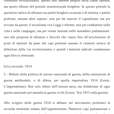
contenuto rivoluzionario: questo non sarebbe proprio della classe operaia,
ma spurio riflesso del periodo insurrezionale borghese. In questo periodo la
questione tattica di alleanze tra partiti borghesi avanzati o di sinistra, e partiti
proletari, assume altro aspetto: non per far nascere il capitalismo, ma per
avviare da questo il socialismo con Leggi e riforme, non per combattere nelle
città e nelle campagne, ma per votare insieme nelle assemblee parlamentari:
una tale proposta di alleanze e blocchi che vanno fino all’accettazione di
posti di ministri da parte dei capi proletari assume il carattere storico di
defezione dalla via rivoluzionaria, e quindi i marxisti radicali condannano
ogni blocco elettorale.
b) La seconda: 1914
5. - Rifiuto della politica di unione nazionale di guerra, della valutazione di
guerra antifeudale, o di difesa, per quella imperialista 1914 (Lenin:
L’imperialismo). Non solo rifiuto dell’unione sacra, ma disfattismo di ogni
guerra nazionale per mutarla in guerra civile (Lenin: Tesi 1915 sulla guerra).
Allo scoppio della guerra 1914 si abbatte sul movimento proletario la
seconda tremenda ondata dell’opportunismo. Numerosi capi parlamentari e