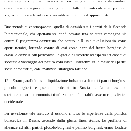
tentativi presto repressi a vincere la loro battaglia, condusse a domandarsi
quale manovra seguire per scongiurare il fatto che notevoli strati proletari
seguivano ancora le influenze socialdemocratiche ed opportuniste.
Due metodi si contrapposero: quello di considerare i partiti della Seconda
Internazionale, che apertamente conducevano una spietata campagna sia
contro il programma comunista che contro la Russia rivoluzionaria, come
aperti nemici, lottando contro di essi come parte del fronte borghese di
classe, e come la più pericolosa - e quello di ricorrere ad espedienti capaci di
spostare a vantaggio del partito comunista l’influenza sulle masse dei partiti
socialdemocratici, con "manovre" strategico-tattiche.
12. - Errato parallelo tra la liquidazione bolscevica di tutti i partiti borghesi,
piccolo-borghesi e pseudo proletari in Russia, e la contesa tra
socialdemocratici e comunisti rivoluzionari nello stabile assetto capitalistico
occidentale.
Per avvalorare tale metodo si usarono a torto le esperienze della politica
bolscevica in Russia, uscendo dalla giusta linea storica. Le profferte di
alleanze ad altri partiti, piccolo-borghesi e perfino borghesi, erano fondate