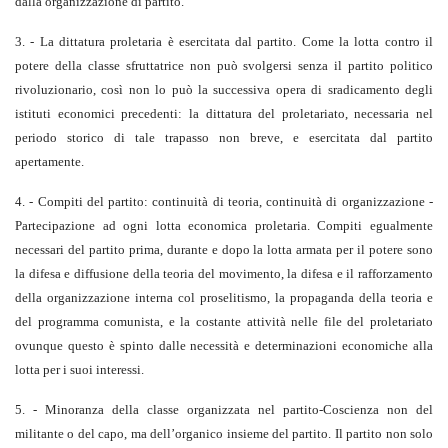
dalla organizzazione di partito.
3. - La dittatura proletaria è esercitata dal partito. Come la lotta contro il
potere della classe sfruttatrice non può svolgersi senza il partito politico
rivoluzionario, così non lo può la successiva opera di sradicamento degli
istituti economici precedenti: la dittatura del proletariato, necessaria nel
periodo storico di tale trapasso non breve, e esercitata dal partito
apertamente.
4. - Compiti del partito: continuità di teoria, continuità di organizzazione -
Partecipazione ad ogni lotta economica proletaria. Compiti egualmente
necessari del partito prima, durante e dopo la lotta armata per il potere sono
la difesa e diffusione della teoria del movimento, la difesa e il rafforzamento
della organizzazione interna col proselitismo, la propaganda della teoria e
del programma comunista, e la costante attività nelle file del proletariato
ovunque questo è spinto dalle necessità e determinazioni economiche alla
lotta per i suoi interessi.
5. - Minoranza della classe organizzata nel partito-Coscienza non del
militante o del capo, ma dell’organico insieme del partito. Il partito non solo