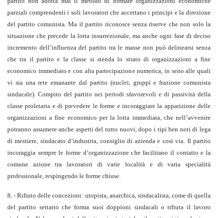
partito non adotta mai il metodo di formare organizzazioni economiche
parziali comprendenti i soli lavoratori che accettano i principi e la direzione
del partito comunista. Ma il partito riconosce senza riserve che non solo la
situazione che precede la lotta insurrezionale, ma anche ogni fase di deciso
incremento dell’influenza del partito tra le masse non può delinearsi senza
che tra il partito e la classe si stenda lo strato di organizzazioni a fine
economico immediato e con alta partecipazione numerica, in seno alle quali
vi sia una rete emanante dal partito (nuclei, gruppi e frazione comunista
sindacale). Compito del partito nei periodi sfavorevoli e di passività della
classe proletaria e di prevedere le forme e incoraggiare la apparizione delle
organizzazioni a fine economico per la lotta immediata, che nell’avvenire
potranno assumere anche aspetti del tutto nuovi, dopo i tipi ben noti di lega
di mestiere, sindacato d’industria, consiglio di azienda e così via. Il partito
incoraggia sempre le forme d’organizzazione che facilitano il contatto e la
comune azione tra lavoratori di varie località e di varia specialità
professionale, respingendo le forme chiuse.
8. - Rifiuto delle concezioni: utopista, anarchica, sindacalista, come di quella
del partito settario che forma suoi doppioni sindacali o rifiuta il lavoro