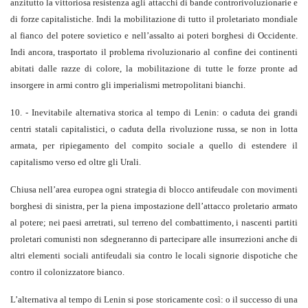
anzitutto la vittoriosa resistenza agli attacchi di bande controrivoluzionarie e
di forze capitalistiche. Indi la mobilitazione di tutto il proletariato mondiale
al fianco del potere sovietico e nell’assalto ai poteri borghesi di Occidente.
Indi ancora, trasportato il problema rivoluzionario al confine dei continenti
abitati dalle razze di colore, la mobilitazione di tutte le forze pronte ad
insorgere in armi contro gli imperialismi metropolitani bianchi.
10. - Inevitabile alternativa storica al tempo di Lenin: o caduta dei grandi
centri statali capitalistici, o caduta della rivoluzione russa, se non in lotta
armata, per ripiegamento del compito sociale a quello di estendere il
capitalismo verso ed oltre gli Urali.
Chiusa nell’area europea ogni strategia di blocco antifeudale con movimenti
borghesi di sinistra, per la piena impostazione dell’attacco proletario armato
al potere; nei paesi arretrati, sul terreno del combattimento, i nascenti partiti
proletari comunisti non sdegneranno di partecipare alle insurrezioni anche di
altri elementi sociali antifeudali sia contro le locali signorie dispotiche che
contro il colonizzatore bianco.
L’alternativa al tempo di Lenin si pose storicamente così: o il successo di una