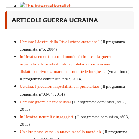
The internationalist
ARTICOLI GUERRA UCRAINA
PDF
n
.12
, 2026
Ucraina: I destini della “rivoluzione arancione”
( Il programma
comunista, n°6, 2004)
In Ucraina come in tutto il mondo, di fronte alla guerra
imperialista la parola d’ordine proletaria torni a essere:
disfattismo rivoluzionario contro tutte le borghesie!
(volantino)
(
Il programma comunista, n°02, 2014)
Ucraina: I predatori imperialisti e il proletariato
( Il programma
comunista, n°03-04, 2014)
Ucraina: guerra e nazionalismi
( Il programma comunista, n°02,
2015)
In Ucraina, neutrali e ingaggiati
( Il programma comunista, n°03,
2015)
Un altro passo verso un nuovo macello mondiale
( Il programma
Kommunistisches Programm