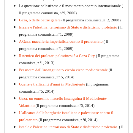
La questione palestinese e il movimento operaio internazionale (
Il programma comunista, n°9, 2000)
Gaza, o delle patrie galere
(Il programma comunista, n. 2, 2008)
Israele e Palestina: terrorismo di Stato e disfattismo proletario
( Il
programma comunista, n°1, 2009)
A Gaza, macelleria imperialista contro il proletariato
( Il
programma comunista, n°1, 2009)
Il nemico dei proletari palestinesi è a Gaza City
( Il programma
Per la difesa intransigente
comunista, n°1, 2013)
PDF
Per uscire dall’insanguinato vicolo cieco mediorientale
(Il
programma comunista, n° 5, 2014)
Guerre e trafficanti d’armi in Medioriente
(Il programma
comunista, n°5, 2014)
Gaza: un ennesimo macello insanguina il Medioriente-
Volantino
(Il programma comunista, n°5, 2014)
L’alleanza delle borghesie israeliana e palestinese contro il
proletariato
(Il programma comunista, n°6, 2014)
Israele e Palestina: terrorismo di Stato e disfattismo proletario
( Il