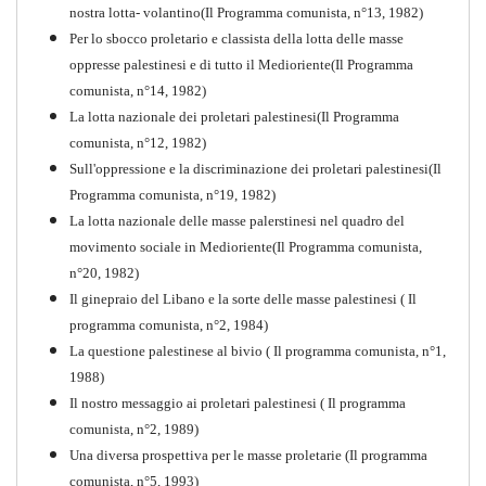
nostra lotta- volantino(Il Programma comunista, n°13, 1982)
Per lo sbocco proletario e classista della lotta delle masse
oppresse palestinesi e di tutto il Medioriente(Il Programma
comunista, n°14, 1982)
La lotta nazionale dei proletari palestinesi(Il Programma
comunista, n°12, 1982)
Sull'oppressione e la discriminazione dei proletari palestinesi(Il
Programma comunista, n°19, 1982)
La lotta nazionale delle masse palerstinesi nel quadro del
movimento sociale in Medioriente(Il Programma comunista,
1917-2017 Ieri Oggi Domani
n°20, 1982)
Il ginepraio del Libano e la sorte delle masse palestinesi ( Il
Quaderno n°9
PDF
programma comunista, n°2, 1984)
La questione palestinese al bivio ( Il programma comunista, n°1,
1988)
Il nostro messaggio ai proletari palestinesi ( Il programma
comunista, n°2, 1989)
Una diversa prospettiva per le masse proletarie (Il programma
comunista, n°5, 1993)