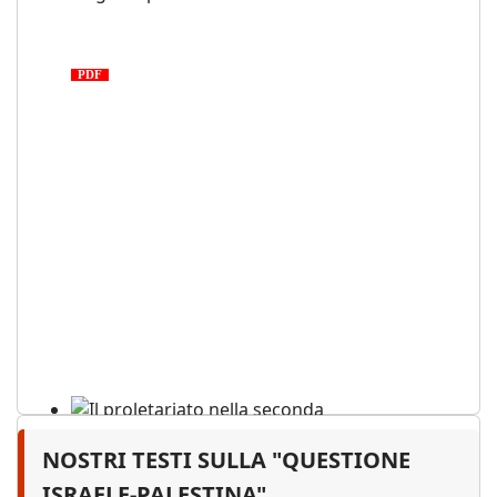
Medio Oriente: cronaca di una
tragedia proletaria
PDF
NOSTRI TESTI SULLA "QUESTIONE
Il proletariato nella seconda
guerra mondiale e nella
ISRAELE-PALESTINA"