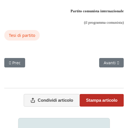
Partito comunista internazionale
(il programma comunista)
Tesi di partito
Articolo precedente: Vita di partito
Articolo suc
Prec
Avanti
Condividi articolo
Stampa articolo