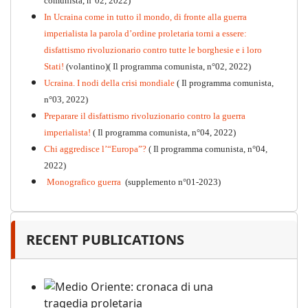
comunista, n°02, 2022)
PDF
n°10 - 2026
In Ucraina come in tutto il mondo, di fronte alla guerra
imperialista la parola d’ordine proletaria torni a essere:
disfattismo rivoluzionario contro tutte le borghesie e i loro
Stati!
(volantino)( Il programma comunista, n°02, 2022)
Ucraina. I nodi della crisi mondiale
( Il programma comunista,
n°03, 2022)
Preparare il disfattismo rivoluzionario contro la guerra
imperialista!
( Il programma comunista, n°04, 2022)
Chi aggredisce l’“Europa”?
( Il programma comunista, n°04,
2022)
Monografico guerra
(supplemento n°01-2023)
RECENT PUBLICATIONS