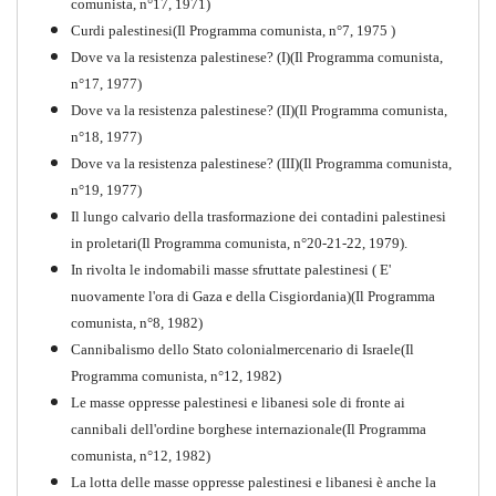
comunista, n°17, 1971)
Curdi palestinesi(Il Programma comunista, n°7, 1975 )
Dove va la resistenza palestinese? (I)(Il Programma comunista,
n°17, 1977)
Dove va la resistenza palestinese? (II)(Il Programma comunista,
n°18, 1977)
Dove va la resistenza palestinese? (III)(Il Programma comunista,
n°19, 1977)
Il lungo calvario della trasformazione dei contadini palestinesi
in proletari(Il Programma comunista, n°20-21-22, 1979).
In rivolta le indomabili masse sfruttate palestinesi ( E'
nuovamente l'ora di Gaza e della Cisgiordania)(Il Programma
comunista, n°8, 1982)
Cannibalismo dello Stato colonialmercenario di Israele(Il
Perchè la Russia non era
Programma comunista, n°12, 1982)
comunista
Le masse oppresse palestinesi e libanesi sole di fronte ai
PDF
Quaderno n°10
cannibali dell'ordine borghese internazionale(Il Programma
comunista, n°12, 1982)
La lotta delle masse oppresse palestinesi e libanesi è anche la