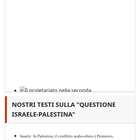
NOSTRI TESTI SULLA "QUESTIONE
Il proletariato nella seconda
guerra mondiale e nella
ISRAELE-PALESTINA"
"Resistenza" antifascista
PDF
Quaderno n°4 (nuova edizione 2021)
Israele: In Palestina, il conflitto arabo-ebreo ( Prometeo,