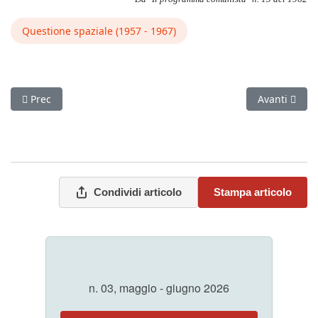
Questione spaziale (1957 - 1967)
Articolo precedente: Un vicoletto nell'infinità del cosmo
Articolo succ
Prec
Avanti
Condividi articolo
Stampa articolo
n. 03, maggio - giugno 2026