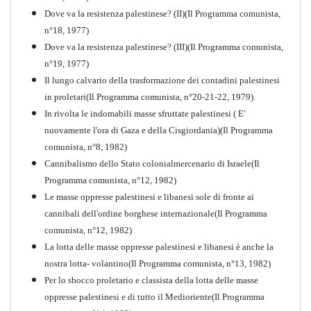
Dove va la resistenza palestinese? (II)(Il Programma comunista,
n°18, 1977)
Dove va la resistenza palestinese? (III)(Il Programma comunista,
n°19, 1977)
Il lungo calvario della trasformazione dei contadini palestinesi
in proletari(Il Programma comunista, n°20-21-22, 1979).
In rivolta le indomabili masse sfruttate palestinesi ( E'
nuovamente l'ora di Gaza e della Cisgiordania)(Il Programma
comunista, n°8, 1982)
Cannibalismo dello Stato colonialmercenario di Israele(Il
Perchè la Russia non era
Programma comunista, n°12, 1982)
comunista
Le masse oppresse palestinesi e libanesi sole di fronte ai
PDF
Quaderno n°10
cannibali dell'ordine borghese internazionale(Il Programma
comunista, n°12, 1982)
La lotta delle masse oppresse palestinesi e libanesi è anche la
nostra lotta- volantino(Il Programma comunista, n°13, 1982)
Per lo sbocco proletario e classista della lotta delle masse
oppresse palestinesi e di tutto il Medioriente(Il Programma