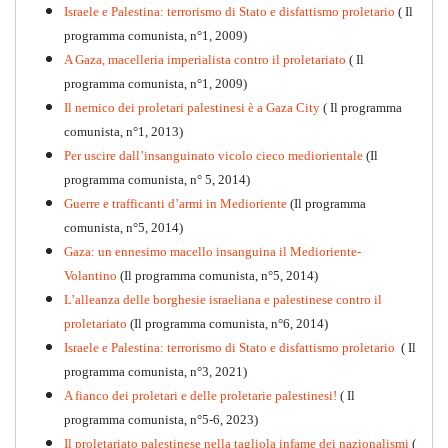
Israele e Palestina: terrorismo di Stato e disfattismo proletario
( Il
programma comunista, n°1, 2009)
A Gaza, macelleria imperialista contro il proletariato
( Il
programma comunista, n°1, 2009)
Il nemico dei proletari palestinesi è a Gaza City
( Il programma
Per la difesa intransigente
comunista, n°1, 2013)
PDF
Per uscire dall’insanguinato vicolo cieco mediorientale
(Il
programma comunista, n° 5, 2014)
Guerre e trafficanti d’armi in Medioriente
(Il programma
comunista, n°5, 2014)
Gaza: un ennesimo macello insanguina il Medioriente-
Volantino
(Il programma comunista, n°5, 2014)
L’alleanza delle borghesie israeliana e palestinese contro il
proletariato
(Il programma comunista, n°6, 2014)
Israele e Palestina: terrorismo di Stato e disfattismo proletario
( Il
programma comunista, n°3, 2021)
A fianco dei proletari e delle proletarie palestinesi!
( Il
programma comunista, n°5-6, 2023)
Il proletariato palestinese nella tagliola infame dei nazionalismi
(