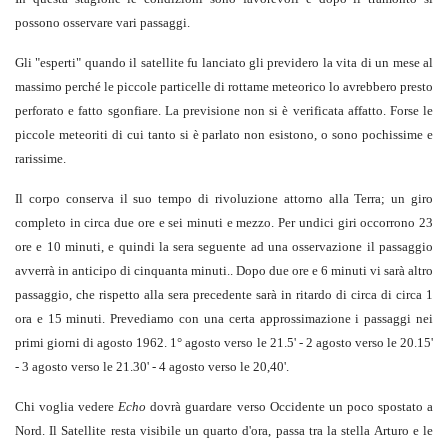
possono osservare vari passaggi.
Gli "esperti" quando il satellite fu lanciato gli previdero la vita di un mese al
massimo perché le piccole particelle di rottame meteorico lo avrebbero presto
perforato e fatto sgonfiare. La previsione non si è verificata affatto. Forse le
piccole meteoriti di cui tanto si è parlato non esistono, o sono pochissime e
rarissime.
Il corpo conserva il suo tempo di rivoluzione attorno alla Terra; un giro
completo in circa due ore e sei minuti e mezzo. Per undici giri occorrono 23
ore e 10 minuti, e quindi la sera seguente ad una osservazione il passaggio
avverrà in anticipo di cinquanta minuti.. Dopo due ore e 6 minuti vi sarà altro
passaggio, che rispetto alla sera precedente sarà in ritardo di circa di circa 1
ora e 15 minuti. Prevediamo con una certa approssimazione i passaggi nei
primi giorni di agosto 1962. 1° agosto verso le 21.5' - 2 agosto verso le 20.15'
- 3 agosto verso le 21.30' - 4 agosto verso le 20,40'.
Chi voglia vedere
Echo
dovrà guardare verso Occidente un poco spostato a
Nord. Il Satellite resta visibile un quarto d'ora, passa tra la stella Arturo e le