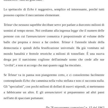
Lo spettacolo di
Echo
è suggestivo, semplice ed interessante, perché tutti
possono capirne il meccanismo elementare.
Telstar
che nessuno saprebbe decifrare serve per parlare a duecento milioni di
uomini al tempo stesso. Noi crediamo alla ingenua legge che il numero delle
persone con cui l'
annunciatore
comunica è proporzionale al volume delle
balle che propina e riesce a far credere.
Telstar
è l'utensile ideale della
democrazia e quindi della fessificazione universale. Ha già vomitato sul
mondo banalità e frottole retoriche a milioni di tonnellate. È una nuova
droga per il narcisismo coglione dell'animale uomo che crede alle sue
"civiltà", e non si accorge che mai quanto oggi ha rinculato.
Se
Telstar
va in panna non piangeremo certo, e ci consoleremo facilmente
contemplando
Echo
che cammina nella volta stellata e non ci racconta nulla.
Gli "specialisti", con pochi milioni di dollari di nuovi stipendi, si metteranno
a fabbricarne un altro. E gli
annunciatori
si prepareranno ad altri passi
nell'arte di spacciare puttanate.
Da "Il programma comunista" n. 15 del 1962