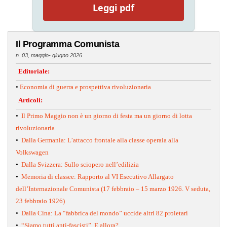
Leggi pdf
Il Programma Comunista
n. 03, maggio- giugno 2026
Editoriale:
•
Economia di guerra e prospettiva rivoluzionaria
Articoli:
•
Il Primo Maggio non è un giorno di festa ma un giorno di lotta
rivoluzionaria
•
Dalla Germania: L’attacco frontale alla classe operaia alla
Volkswagen
•
Dalla Svizzera: Sullo sciopero nell’edilizia
•
Memoria di classee: Rapporto al VI Esecutivo Allargato
dell’Internazionale Comunista (17 febbraio – 15 marzo 1926. V seduta,
23 febbraio 1926)
•
Dalla Cina: La “fabbrica del mondo” uccide altri 82 proletari
•
“Siamo tutti anti-fascisti”. E allora?