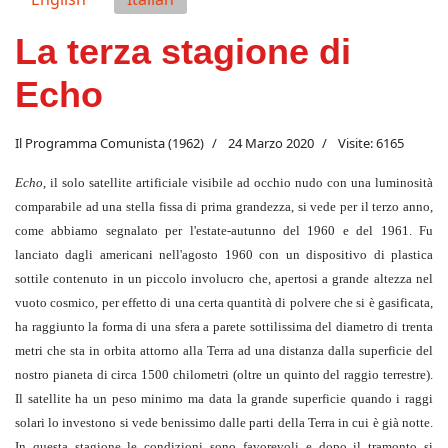
La terza stagione di
Echo
Il Programma Comunista (1962)
24 Marzo 2020
Visite: 6165
Echo
, il solo satellite artificiale visibile ad occhio nudo con una luminosità
comparabile ad una stella fissa di prima grandezza, si vede per il terzo anno,
come abbiamo segnalato per l'estate-autunno del 1960 e del 1961. Fu
lanciato dagli americani nell'agosto 1960 con un dispositivo di plastica
sottile contenuto in un piccolo involucro che, apertosi a grande altezza nel
vuoto cosmico, per effetto di una certa quantità di polvere che si è gasificata,
ha raggiunto la forma di una sfera a parete sottilissima del diametro di trenta
metri che sta in orbita attorno alla Terra ad una distanza dalla superficie del
nostro pianeta di circa 1500 chilometri (oltre un quinto del raggio terrestre).
Il satellite ha un peso minimo ma data la grande superficie quando i raggi
solari lo investono si vede benissimo dalle parti della Terra in cui è già notte.
In questa stagione le condizioni sono favorevoli e dopo il tramonto si