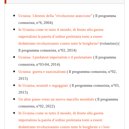
Ucraina: I destini della “rivoluzione arancione”
( Il programma
comunista, n°6, 2004)
In Ucraina come in tutto il mondo, di fronte alla guerra
imperialista la parola d’ordine proletaria torni a essere:
disfattismo rivoluzionario contro tutte le borghesie!
(volantino)
(
Il programma comunista, n°02, 2014)
Ucraina: I predatori imperialisti e il proletariato
( Il programma
comunista, n°03-04, 2014)
Ucraina: guerra e nazionalismi
( Il programma comunista, n°02,
2015)
In Ucraina, neutrali e ingaggiati
( Il programma comunista, n°03,
2015)
Un altro passo verso un nuovo macello mondiale
( Il programma
Kommunistisches Programm
comunista, n°02, 2022)
PDF
n°10 - 2026
In Ucraina come in tutto il mondo, di fronte alla guerra
imperialista la parola d’ordine proletaria torni a essere:
disfattismo rivoluzionario contro tutte le borghesie e i loro