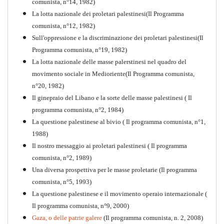
comunista, n°14, 1982)
La lotta nazionale dei proletari palestinesi(Il Programma
comunista, n°12, 1982)
Sull'oppressione e la discriminazione dei proletari palestinesi(Il
Programma comunista, n°19, 1982)
La lotta nazionale delle masse palerstinesi nel quadro del
movimento sociale in Medioriente(Il Programma comunista,
1917-2017 Ieri Oggi Domani
n°20, 1982)
Il ginepraio del Libano e la sorte delle masse palestinesi ( Il
Quaderno n°9
PDF
programma comunista, n°2, 1984)
La questione palestinese al bivio ( Il programma comunista, n°1,
1988)
Il nostro messaggio ai proletari palestinesi ( Il programma
comunista, n°2, 1989)
Una diversa prospettiva per le masse proletarie (Il programma
comunista, n°5, 1993)
La questione palestinese e il movimento operaio internazionale (
Il programma comunista, n°9, 2000)
Gaza, o delle patrie galere
(Il programma comunista, n. 2, 2008)