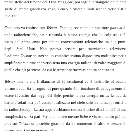
prime stelle del timone dell'Orsa Maggiore, poi taglia il triangolo delle note
stelle di prima grandezza Vega, Deneb e Altair, quindi scende verso Est o
Sud-Est.
Echo
non va confuso con
Telstar
.
Echo
agisce come un ripetitore
passivo
di
onde radioelettriche, ossia rimanda la stessa energia che lo colpisce, e fu
usato nel primo anno per alcune conversazioni telefoniche tra due punti
degli Stati Uniti. Non poteva servire per trasmissioni televisive.
L'odierno
Telstar
ha invece un complicatissimo dispositivo moltiplicatore e
amplificatore e rimanda verso terra una energia milioni di volte maggiore di
quella che gli perviene, da cui le strepitose trasmissioni tra continenti.
Telstar
non ha che il diametro di 85 centimetri ed è invisibile ad occhio
umano nudo. Ha bisogno lui pure quando è in funzione di collegamento di
essere investito dai raggi del Sole, perché la sua energia
attiva
la trae da
batterie solari, ma può essere localizzato nel cielo solo da telescopi ottici o
da radiotelescopi. La sua apparecchiatura costata diecine di miliardi è di una
complessità senza pari. Per tale motivo mentre
Echo
è vissuto molto più del
previsto
Telstar
si potrebbe guastare da un momento all'altro e cessare di
trasmettere. Sarà un gran male?