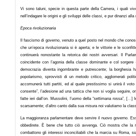
Vi sono taluni, specie in questa parte della Camera, i quali viv
nell’indagare le origini e gli sviluppi delle classi, e pur dinanzi al
Epoca rivoluzionaria
Il fascismo di governo, venuto a quel posto nel mondo che conos
che un’epoca rivoluzionaria si è aperta; e le vittorie e le sconfi
continuerà nonostante la retorica dei nostri avversari. Il Parl
coincidente con l’agonia della classe dominante e col sorgere d
democrazia diventa ingombrante e putrescente; la borghesia ha
popolarismo, sprovvisti di un metodo critico, agglomerati polit
accomunerà tutti partiti, ed al quale prestissimo si unirà il vot
consente”, l’adesione ad una tattica che non si voglia seguire, orie
fatte ieri dall’on. Mussolini, l’uomo della “settimana rossa”, […]
scarsamente; d’altro canto dalla sua misura noi valutiamo la class
La maggioranza parlamentare deve servire il nuovo governo. Essa
obbedirete. È bene che tutto ciò avvenga. Ciò mostra che la rag
combattono gli interessi inconciliabili che la marcia su Roma, si