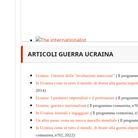
The internationalist
ARTICOLI GUERRA UCRAINA
PDF
n
.12
, 2026
Ucraina: I destini della “rivoluzione arancione”
( Il programm
In Ucraina come in tutto il mondo, di fronte alla guerra imperia
2014)
Ucraina: I predatori imperialisti e il proletariato
( Il program
Ucraina: guerra e nazionalismi
( Il programma comunista, n°0
In Ucraina, neutrali e ingaggiati
( Il programma comunista, n
Un altro passo verso un nuovo macello mondiale
( Il progra
In Ucraina come in tutto il mondo, di fronte alla guerra imperia
comunista, n°02, 2022)