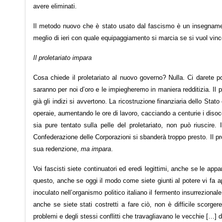
avere eliminati.
Il metodo nuovo che è stato usato dal fascismo è un insegnament
meglio di ieri con quale equipaggiamento si marcia se si vuol vincer
Il proletariato impara
Cosa chiede il proletariato al nuovo governo? Nulla. Ci darete poc
saranno per noi d’oro e le impiegheremo in maniera redditizia. Il 
già gli indizi si avvertono. La ricostruzione finanziaria dello Stat
operaie, aumentando le ore di lavoro, cacciando a centurie i disoc
sia pure tentato sulla pelle del proletariato, non può riuscire. I
Confederazione delle Corporazioni si sbanderà troppo presto. Il prol
sua redenzione,
ma impara
.
Voi fascisti siete continuatori ed eredi legittimi, anche se le appar
questo, anche se oggi il modo come siete giunti al potere vi fa ap
inoculato nell’organismo politico italiano il fermento insurreziona
anche se siete stati costretti a fare ciò, non è difficile scorger
problemi e degli stessi conflitti che travagliavano le vecchie […] 