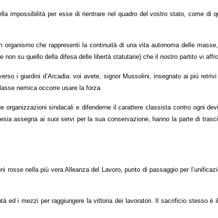
la impossibilità per esse di rientrare nel quadro del vostro stato, come di qu
n organismo che rappresenti la continuità di una vita autonoma delle masse, 
non su quello della difesa delle libertà statutarie) che il nostro partito vi affr
 verso i giardini d’Arcadia: voi avete, signor Mussolini, insegnato ai più retriv
lasse nemica occorre usare la forza.
sue organizzazioni sindacali e difenderne il carattere classista contro ogni dev
ghesia assegna ai suoi servi per la sua conservazione, hanno la parte di trasci
ni rosse nella più vera Alleanza del Lavoro, punto di passaggio per l’unificazi
ed i mezzi per raggiungere la vittoria dei lavoratori. Il sacrificio stesso è il 