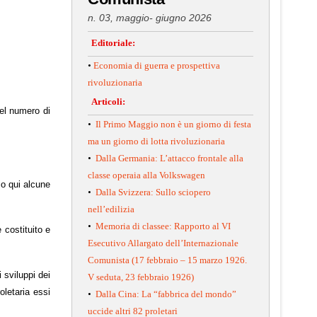
n. 03, maggio- giugno 2026
Editoriale:
•
Economia di guerra e prospettiva
rivoluzionaria
Articoli:
nel numero di
•
Il Primo Maggio non è un giorno di festa
ma un giorno di lotta rivoluzionaria
•
Dalla Germania: L’attacco frontale alla
classe operaia alla Volkswagen
mo qui alcune
•
Dalla Svizzera: Sullo sciopero
nell’edilizia
•
Memoria di classee: Rapporto al VI
 costituito e
Esecutivo Allargato dell’Internazionale
Comunista (17 febbraio – 15 marzo 1926.
i sviluppi dei
V seduta, 23 febbraio 1926)
oletaria essi
•
Dalla Cina: La “fabbrica del mondo”
uccide altri 82 proletari