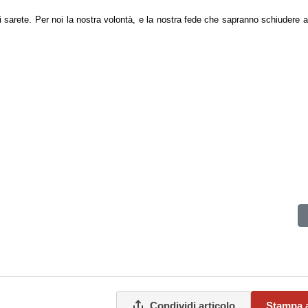
voi sarete. Per noi la nostra volontà, e la nostra fede che sapranno schiudere
icato del Comitato Centrale L’Internazionale Comunista e la tattic
Condividi articolo
Stampa a