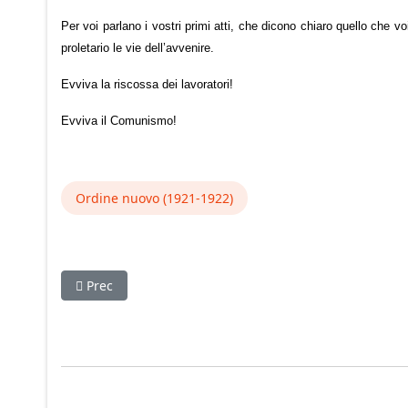
Per voi parlano i vostri primi atti, che dicono chiaro quello che 
proletario le vie dell’avvenire.
Evviva la riscossa dei lavoratori!
Evviva il Comunismo!
Ordine nuovo (1921-1922)
Articolo precedente: PARTITO COMUNISTA D’ITALIA Comun
Prec