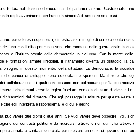
ono tuttora nell’illusione democratica del parlamentarismo. Costoro difettan
la realtà degli avvenimenti non hanno la sincerità di smentire se stessi.
ciamo per dolorosa esperienza, dimostra assai meglio di cento e cento nostr
tte dell’una e dall’altra parte non sono che momenti della guerra civile la qua
amento è l’istituto proprio della democrazia in sviluppo. Con la morte dell
elle formazioni armate irregolari, il Parlamento diventa un ostacolo; la ca
 bisogno, in questo momento, della dittatura! La democrazia, la socialde
ici dei periodi di sviluppo, sono esterrefatti e sperduti. Ma il voto che o
o dei collaborazionisti i quali non possono non collaborare per “la contraddi
nterà i disorientati verso la logica fascista, verso la dittatura di classe. Le 
 le dichiarazioni del dittatore. Che egli possegga la misura per questa veste 
e che egli interpreta e rappresenta, e di cui è degno.
 può vivere due giorni o due anni. Se vuol vivere deve obbedire. Voi, signo
ione dei contrasti politici è da ricercarsi altrove e non qui: che altrove 
a pure armata e cantata, compiuta per risolvere una crisi di governo, non può