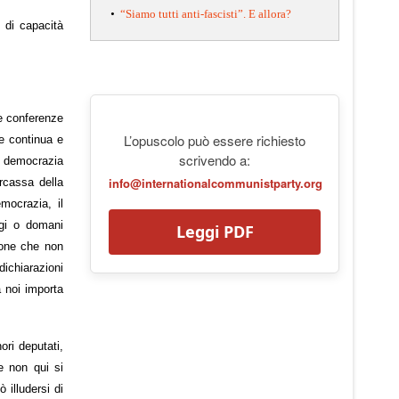
•
“Siamo tutti anti-fascisti”. E allora?
o di capacità
e conferenze
L’opuscolo può essere richiesto
le continua e
scrivendo a:
a democrazia
info@internationalcommunistparty.org
rcassa della
mocrazia, il
ggi o domani
Leggi PDF
zione che non
dichiarazioni
a noi importa
ri deputati,
e non qui si
 illudersi di