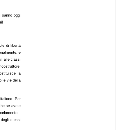
i sanno oggi
i!
le di libertà
erialmente; e
i alle classi
icostruttore,
ostituisce la
 le vie della
italiana. Per
nche se avete
 parlamento –
 degli stessi