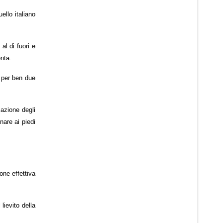
ello italiano
al di fuori e
onta.
i per ben due
iazione degli
nare ai piedi
one effettiva
lievito della