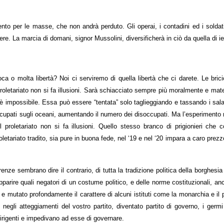
o per le masse, che non andrà perduto. Gli operai, i contadini ed i soldat
e. La marcia di domani, signor Mussolini, diversificherà in ciò da quella di ier
a o molta libertà? Noi ci serviremo di quella libertà che ci darete. Le bricio
proletariato non si fa illusioni. Sarà schiacciato sempre più moralmente e mat
o è impossibile. Essa può essere “tentata” solo taglieggiando e tassando i salar
cupati sugli oceani, aumentando il numero dei disoccupati. Ma l’esperimento r
l proletariato non si fa illusioni. Quello stesso branco di prigionieri che c
etariato tradito, sia pure in buona fede, nel ‘19 e nel ‘20 impara a caro prezzo
enze sembrano dire il contrario, di tutta la tradizione politica della borghesia 
parire quali negatori di un costume politico, e delle norme costituzionali, a
le e mutato profondamente il carattere di alcuni istituti come la monarchia e il
e negli atteggiamenti del vostro partito, diventato partito di governo, i germi
dirigenti e impedivano ad esse di governare.