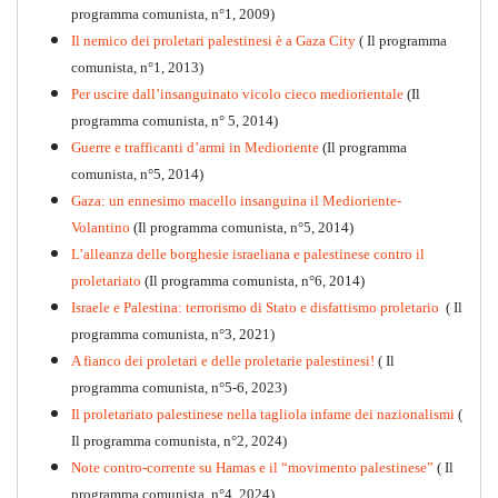
programma comunista, n°1, 2009)
Il nemico dei proletari palestinesi è a Gaza City
( Il programma
Per la difesa intransigente
comunista, n°1, 2013)
PDF
Per uscire dall’insanguinato vicolo cieco mediorientale
(Il
programma comunista, n° 5, 2014)
Guerre e trafficanti d’armi in Medioriente
(Il programma
comunista, n°5, 2014)
Gaza: un ennesimo macello insanguina il Medioriente-
Volantino
(Il programma comunista, n°5, 2014)
L’alleanza delle borghesie israeliana e palestinese contro il
proletariato
(Il programma comunista, n°6, 2014)
Israele e Palestina: terrorismo di Stato e disfattismo proletario
( Il
programma comunista, n°3, 2021)
A fianco dei proletari e delle proletarie palestinesi!
( Il
programma comunista, n°5-6, 2023)
Il proletariato palestinese nella tagliola infame dei nazionalismi
(
Il programma comunista, n°2, 2024)
Note contro-corrente su Hamas e il “movimento palestinese”
( Il
programma comunista, n°4, 2024)