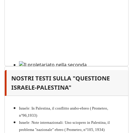
NOSTRI TESTI SULLA "QUESTIONE
Il proletariato nella seconda
guerra mondiale e nella
ISRAELE-PALESTINA"
"Resistenza" antifascista
PDF
Quaderno n°4 (nuova edizione 2021)
Israele: In Palestina, il conflitto arabo-ebreo ( Prometeo,
n°96,1933)
Israele: Note internazionali: Uno sciopero in Palestina, il
problema "nazionale" ebreo ( Prometeo, n°105, 1934)