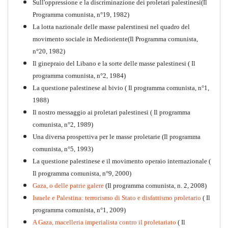
Sull'oppressione e la discriminazione dei proletari palestinesi(Il
Programma comunista, n°19, 1982)
La lotta nazionale delle masse palerstinesi nel quadro del
movimento sociale in Medioriente(Il Programma comunista,
1917-2017 Ieri Oggi Domani
n°20, 1982)
Il ginepraio del Libano e la sorte delle masse palestinesi ( Il
Quaderno n°9
PDF
programma comunista, n°2, 1984)
La questione palestinese al bivio ( Il programma comunista, n°1,
1988)
Il nostro messaggio ai proletari palestinesi ( Il programma
comunista, n°2, 1989)
Una diversa prospettiva per le masse proletarie (Il programma
comunista, n°5, 1993)
La questione palestinese e il movimento operaio internazionale (
Il programma comunista, n°9, 2000)
Gaza, o delle patrie galere
(Il programma comunista, n. 2, 2008)
Israele e Palestina: terrorismo di Stato e disfattismo proletario
( Il
programma comunista, n°1, 2009)
A Gaza, macelleria imperialista contro il proletariato
( Il