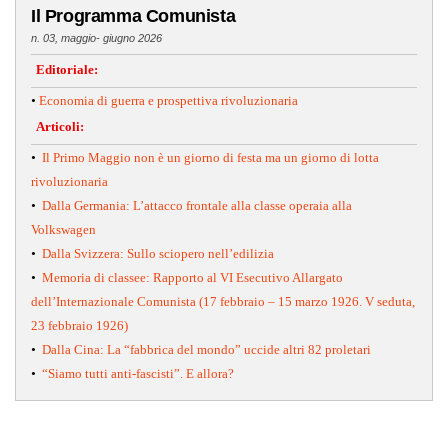
Il Programma Comunista
n. 03, maggio- giugno 2026
Editoriale:
•
Economia di guerra e prospettiva rivoluzionaria
Articoli:
•
Il Primo Maggio non è un giorno di festa ma un giorno di lotta
rivoluzionaria
•
Dalla Germania: L’attacco frontale alla classe operaia alla
Volkswagen
•
Dalla Svizzera: Sullo sciopero nell’edilizia
•
Memoria di classee: Rapporto al VI Esecutivo Allargato
dell’Internazionale Comunista (17 febbraio – 15 marzo 1926. V seduta,
23 febbraio 1926)
•
Dalla Cina: La “fabbrica del mondo” uccide altri 82 proletari
•
“Siamo tutti anti-fascisti”. E allora?