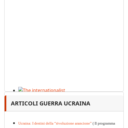
The internationalist
ARTICOLI GUERRA UCRAINA
PDF
n
.12
, 2026
Ucraina: I destini della “rivoluzione arancione”
( Il programma