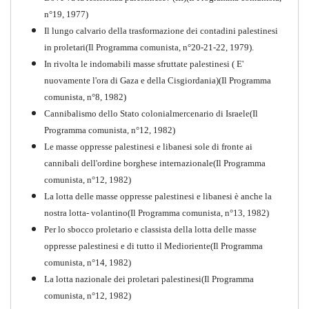
n°19, 1977)
Il lungo calvario della trasformazione dei contadini palestinesi
in proletari(Il Programma comunista, n°20-21-22, 1979).
In rivolta le indomabili masse sfruttate palestinesi ( E'
nuovamente l'ora di Gaza e della Cisgiordania)(Il Programma
comunista, n°8, 1982)
Cannibalismo dello Stato colonialmercenario di Israele(Il
Perchè la Russia non era
Programma comunista, n°12, 1982)
comunista
Le masse oppresse palestinesi e libanesi sole di fronte ai
PDF
Quaderno n°10
cannibali dell'ordine borghese internazionale(Il Programma
comunista, n°12, 1982)
La lotta delle masse oppresse palestinesi e libanesi è anche la
nostra lotta- volantino(Il Programma comunista, n°13, 1982)
Per lo sbocco proletario e classista della lotta delle masse
oppresse palestinesi e di tutto il Medioriente(Il Programma
comunista, n°14, 1982)
La lotta nazionale dei proletari palestinesi(Il Programma
comunista, n°12, 1982)