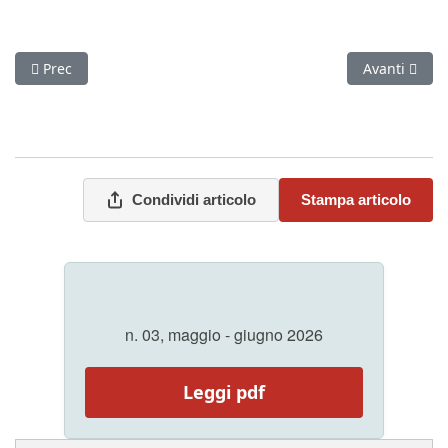
Articolo precedente: Seduta dell’Esecutivo allargato dell’11 
Articolo suc
Prec
Avanti
Condividi articolo
Stampa articolo
n. 03, maggio - giugno 2026
Leggi pdf