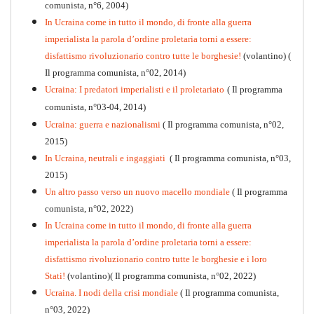
comunista, n°6, 2004)
In Ucraina come in tutto il mondo, di fronte alla guerra
imperialista la parola d’ordine proletaria torni a essere:
disfattismo rivoluzionario contro tutte le borghesie!
(volantino)
(
Il programma comunista, n°02, 2014)
Ucraina: I predatori imperialisti e il proletariato
( Il programma
comunista, n°03-04, 2014)
Ucraina: guerra e nazionalismi
( Il programma comunista, n°02,
2015)
In Ucraina, neutrali e ingaggiati
( Il programma comunista, n°03,
2015)
Un altro passo verso un nuovo macello mondiale
( Il programma
Kommunistisches Programm
comunista, n°02, 2022)
PDF
n°10 - 2026
In Ucraina come in tutto il mondo, di fronte alla guerra
imperialista la parola d’ordine proletaria torni a essere:
disfattismo rivoluzionario contro tutte le borghesie e i loro
Stati!
(volantino)( Il programma comunista, n°02, 2022)
Ucraina. I nodi della crisi mondiale
( Il programma comunista,
n°03, 2022)