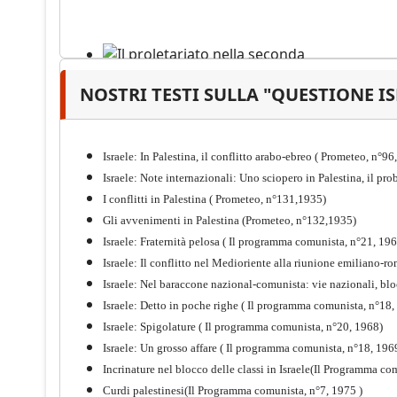
NOSTRI TESTI SULLA "QUESTIONE I
Il proletariato nella seconda
guerra mondiale e nella
"Resistenza" antifascista
Israele: In Palestina, il conflitto arabo-ebreo ( Prometeo, n°9
PDF
Quaderno n°4 (nuova edizione 2021)
Israele: Note internazionali: Uno sciopero in Palestina, il p
I conflitti in Palestina ( Prometeo, n°131,1935)
Gli avvenimenti in Palestina (Prometeo, n°132,1935)
Israele: Fraternità pelosa ( Il programma comunista, n°21, 19
Israele: Il conflitto nel Medioriente alla riunione emiliano
Israele: Nel baraccone nazional-comunista: vie nazionali, bl
Israele: Detto in poche righe ( Il programma comunista, n°18,
Israele: Spigolature ( Il programma comunista, n°20, 1968)
Israele: Un grosso affare ( Il programma comunista, n°18, 196
Incrinature nel blocco delle classi in Israele(Il Programma co
Curdi palestinesi(Il Programma comunista, n°7, 1975 )