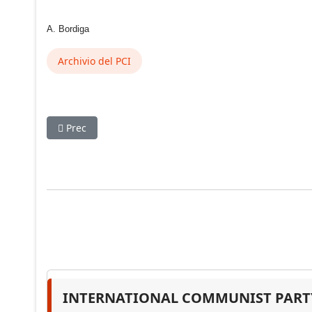
A. Bordiga
Archivio del PCI
Articolo precedente: A. Bordiga al C.E. dell’IC (in APC 
Prec
INTERNATIONAL COMMUNIST PARTY