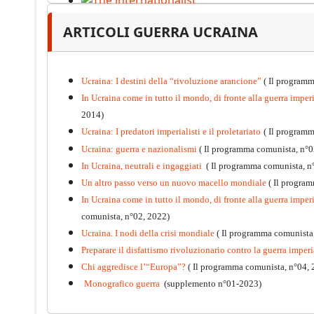
The internationalist
ARTICOLI GUERRA UCRAINA
PDF
n
.12
, 2026
Ucraina: I destini della “rivoluzione arancione”
( Il programm
In Ucraina come in tutto il mondo, di fronte alla guerra imperia
2014)
Ucraina: I predatori imperialisti e il proletariato
( Il program
Ucraina: guerra e nazionalismi
( Il programma comunista, n°0
In Ucraina, neutrali e ingaggiati
( Il programma comunista, n
Un altro passo verso un nuovo macello mondiale
( Il progra
In Ucraina come in tutto il mondo, di fronte alla guerra imperia
comunista, n°02, 2022)
Ucraina. I nodi della crisi mondiale
( Il programma comunista
Preparare il disfattismo rivoluzionario contro la guerra imperi
Chi aggredisce l’“Europa”?
( Il programma comunista, n°04, 
Monografico guerra
(supplemento n°01-2023)
Kommunistisches Programm