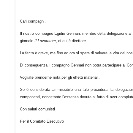
Cari compagni,
Il nostro compagno Egidio Gennari, membro della delegazione al I
giornale
Il Lavoratore
, di cui è direttore.
La ferita è grave, ma fino ad ora si spera di salvare la vita del no
Di conseguenza il compagno Gennari non potrà partecipare al Co
Vogliate prenderne nota per gli effetti materiali.
Se è considerata ammissibile una tale procedura, la delegazio
componenti, nonostante l’assenza dovuta al fatto di aver compiuto 
Con saluti comunisti
Per il Comitato Esecutivo