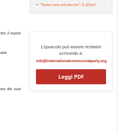
•
“Siamo tutti anti-fascisti”. E allora?
tro il nostro
L’opuscolo può essere richiesto
scrivendo a:
mane.
info@internationalcommunistparty.org
Leggi PDF
uno dei suoi