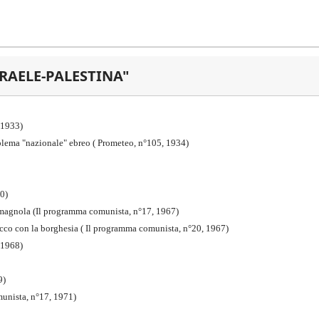
SRAELE-PALESTINA"
6,1933)
roblema "nazionale" ebreo ( Prometeo, n°105, 1934)
60)
-romagnola (Il programma comunista, n°17, 1967)
occo con la borghesia ( Il programma comunista, n°20, 1967)
 1968)
9)
munista, n°17, 1971)