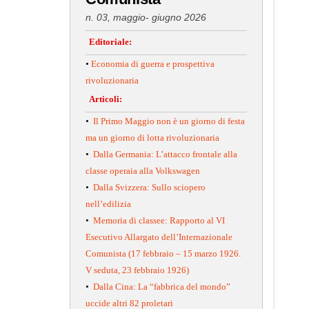
n. 03, maggio- giugno 2026
Editoriale:
•
Economia di guerra e prospettiva
rivoluzionaria
Articoli:
•
Il Primo Maggio non è un giorno di festa
ma un giorno di lotta rivoluzionaria
•
Dalla Germania: L’attacco frontale alla
classe operaia alla Volkswagen
•
Dalla Svizzera: Sullo sciopero
nell’edilizia
•
Memoria di classee: Rapporto al VI
Esecutivo Allargato dell’Internazionale
Comunista (17 febbraio – 15 marzo 1926.
V seduta, 23 febbraio 1926)
•
Dalla Cina: La “fabbrica del mondo”
uccide altri 82 proletari