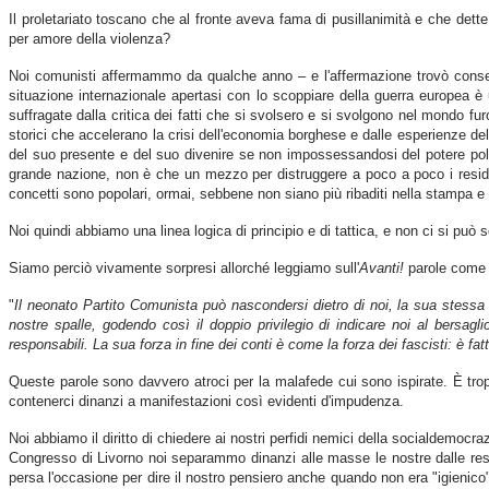
Il proletariato toscano che al fronte aveva fama di pusillanimità e che dett
per amore della violenza?
Noi comunisti affermammo da qualche anno – e l'affermazione trovò consens
situazione internazionale apertasi con lo scoppiare della guerra europea è u
suffragate dalla critica dei fatti che si svolsero e si svolgono nel mondo furo
storici che accelerano la crisi dell'economia borghese e dalle esperienze delle 
del suo presente e del suo divenire se non impossessandosi del potere politi
grande nazione, non è che un mezzo per distruggere a poco a poco i residui di
concetti sono popolari, ormai, sebbene non siano più ribaditi nella stampa e 
Noi quindi abbiamo una linea logica di principio e di tattica, e non ci si può 
Siamo perciò vivamente sorpresi allorché leggiamo sull'
Avanti!
parole come 
"
Il neonato Partito Comunista può nascondersi dietro di noi, la sua stessa 
nostre spalle, godendo così il doppio privilegio di indicare noi al bersag
responsabili. La sua forza in fine dei conti è come la forza dei fascisti: è f
Queste parole sono davvero atroci per la malafede cui sono ispirate. È tro
contenerci dinanzi a manifestazioni così evidenti d'impudenza.
Noi abbiamo il diritto di chiedere ai nostri perfidi nemici della socialdemocra
Congresso di Livorno noi separammo dinanzi alle masse le nostre dalle resp
persa l'occasione per dire il nostro pensiero anche quando non era "igienico