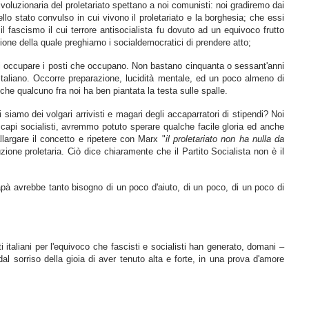
oluzionaria del proletariato spettano a noi comunisti: noi gradiremo dai
o stato convulso in cui vivono il proletariato e la borghesia; che essi
fascismo il cui terrore antisocialista fu dovuto ad un equivoco frutto
zione della quale preghiamo i socialdemocratici di prendere atto;
ni di occupare i posti che occupano. Non bastano cinquanta o sessant'anni
a Italiano. Occorre preparazione, lucidità mentale, ed un poco almeno di
he qualcuno fra noi ha ben piantata la testa sulle spalle.
iamo dei volgari arrivisti e magari degli accaparratori di stipendi? Noi
 capi socialisti, avremmo potuto sperare qualche facile gloria ed anche
largare il concetto e ripetere con Marx "
il proletariato non ha nulla da
uzione proletaria. Ciò dice chiaramente che il Partito Socialista non è il
papà avrebbe tanto bisogno di un poco d'aiuto, di un poco, di un poco di
ti italiani per l'equivoco che fascisti e socialisti han generato, domani –
al sorriso della gioia di aver tenuto alta e forte, in una prova d'amore