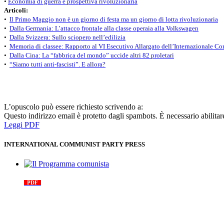
•
Economia di guerra e prospettiva rivoluzionaria
Articoli:
•
Il Primo Maggio non è un giorno di festa ma un giorno di lotta rivoluzionaria
•
Dalla Germania: L’attacco frontale alla classe operaia alla Volkswagen
•
Dalla Svizzera: Sullo sciopero nell’edilizia
•
Memoria di classee: Rapporto al VI Esecutivo Allargato dell’Internazionale Co
•
Dalla Cina: La “fabbrica del mondo” uccide altri 82 proletari
•
“Siamo tutti anti-fascisti”. E allora?
L’opuscolo può essere richiesto scrivendo a:
Questo indirizzo email è protetto dagli spambots. È necessario abilitar
Leggi PDF
INTERNATIONAL COMMUNIST PARTY PRESS
Il Programma comunista
PDF
n. 03, 2026