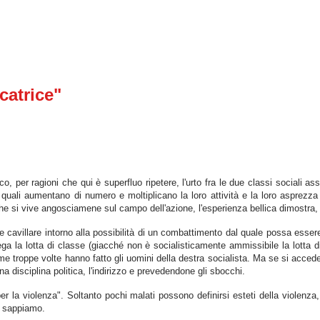
catrice"
, per ragioni che qui è superfluo ripetere, l'urto fra le due classi sociali a
 quali aumentano di numero e moltiplicano la loro attività e la loro asprezz
 che si vive angosciamene sul campo dell'azione, l'esperienza bellica dimostra,
ire cavillare intorno alla possibilità di un combattimento dal quale possa esser
ega la lotta di classe (giacché non è socialisticamente ammissibile la lotta d
 come troppe volte hanno fatto gli uomini della destra socialista. Ma se si acced
disciplina politica, l'indirizzo e prevedendone gli sbocchi.
za per la violenza". Soltanto pochi malati possono definirsi esteti della viole
i sappiamo.