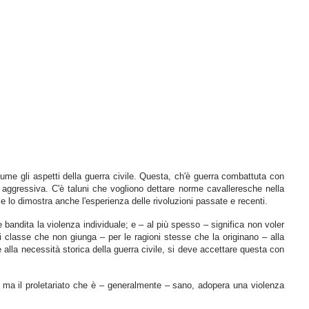
ssume gli aspetti della guerra civile. Questa, ch'è guerra combattuta con
a aggressiva. C'è taluni che vogliono dettare norme cavalleresche nella
 e lo dimostra anche l'esperienza delle rivoluzioni passate e recenti.
e bandita la violenza individuale; e – al più spesso – significa non voler
i classe che non giunga – per le ragioni stesse che la originano – alla
e alla necessità storica della guerra civile, si deve accettare questa con
nza, ma il proletariato che è – generalmente – sano, adopera una violenza