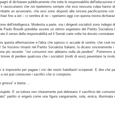
gni di dichiarare pubblicamente che tutte le responsabilità dell'educazione riv
i li rassicuriamo che noi ripeteremo sempre che essi nessuna colpa hanno dell
te un avversario, che essi sono disposti alla sincera pacificazione con il 
chiari fino a ieri – ci sembra di no – speriamo oggi con questa nostra dichiara
 nome dell'intelligenza. Modestia a parte, ma i dirigenti socialisti sono indeg
evole Paolo Boselli potrebbe essere un ottimo segretario del Partito Socialist
 il senso della responsabilità ed il Serrati varie volte ha dovuto constatare c
a questa affermazione e l'altra che spesso ci accade di sentire, che cioè noi s
Se fossimo rimasti nel Partito Socialista Italiano, lo dicano sinceramente i
one più recente: "
noi comunisti non abbiamo nulla da perdere
". Potremmo al
 timore di perdere qualcosa che i socialisti (molti di essi) paventano la rivol
 è impoverito per pagare i vizi dei nostri fratellastri scioperati. E dire che 
a noi può conoscere i sacrifici che si compiono.
oce grossa" e basta …
e stupido. E se tuttora non chiaramente può delinearsi il sacrificio dei comunis
ato" partito si erigerà come una figura sanguinante, sola, eroica, illuminata d