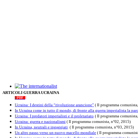
The internationalist
ARTICOLI GUERRA UCRAINA
PDF
n
.12
, 2026
Ucraina: I destini della “rivoluzione arancione”
( Il programma comunista,
In Ucraina come in tutto il mondo, di fronte alla guerra imperialista la paro
Ucraina: I predatori imperialisti e il proletariato
( Il programma comunista
Ucraina: guerra e nazionalismi
( Il programma comunista, n°02, 2015)
In Ucraina, neutrali e ingaggiati
( Il programma comunista, n°03, 2015)
Un altro passo verso un nuovo macello mondiale
( Il programma comunist