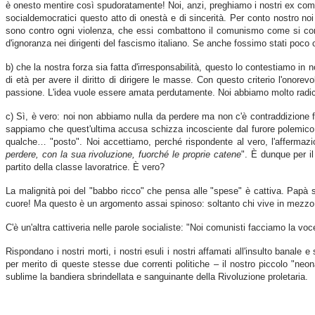
è onesto mentire così spudoratamente! Noi, anzi, preghiamo i nostri ex compa
socialdemocratici questo atto di onestà e di sincerità. Per conto nostro no
sono contro ogni violenza, che essi combattono il comunismo come si combat
d'ignoranza nei dirigenti del fascismo italiano. Se anche fossimo stati poco 
b) che la nostra forza sia fatta d'irresponsabilità, questo lo contestiamo in
di età per avere il diritto di dirigere le masse. Con questo criterio l'onor
passione. L'idea vuole essere amata perdutamente. Noi abbiamo molto radicato
c) Sì, è vero: noi non abbiamo nulla da perdere ma non c'è contraddizione fr
sappiamo che quest'ultima accusa schizza incosciente dal furore polemico! 
qualche… "posto". Noi accettiamo, perché rispondente al vero, l'affermazi
perdere, con la sua rivoluzione, fuorché le proprie catene
". È dunque per il
partito della classe lavoratrice. È vero?
La malignità poi del "babbo ricco" che pensa alle "spese" è cattiva. Papà si
cuore! Ma questo è un argomento assai spinoso: soltanto chi vive in mezzo 
C'è un'altra cattiveria nelle parole socialiste: "Noi comunisti facciamo la v
Rispondano i nostri morti, i nostri esuli i nostri affamati all'insulto banale 
per merito di queste stesse due correnti politiche – il nostro piccolo "neon
sublime la bandiera sbrindellata e sanguinante della Rivoluzione proletaria.