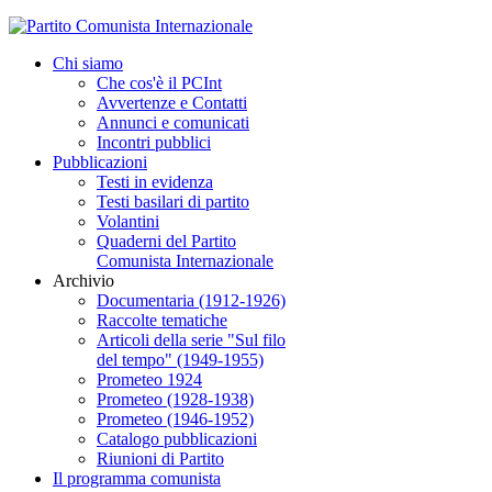
Chi siamo
Che cos'è il PCInt
Avvertenze e Contatti
Annunci e comunicati
Incontri pubblici
Pubblicazioni
Testi in evidenza
Testi basilari di partito
Volantini
Quaderni del Partito
Comunista Internazionale
Archivio
Documentaria (1912-1926)
Raccolte tematiche
Articoli della serie "Sul filo
del tempo" (1949-1955)
Prometeo 1924
Prometeo (1928-1938)
Prometeo (1946-1952)
Catalogo pubblicazioni
Riunioni di Partito
Il programma comunista