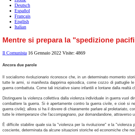
Deutsch
Español
Français
English
Italian
Mentre si prepara la "spedizione pacifi
Il Comunista
16 Gennaio 2022
Visite: 4869
Ancora due parole
Il socialismo rivoluzionario riconosce che, in un determinato momento storico
tutte le armi, si manifesta dapprima episodica, come cozzo di pattuglie le
guerra combattuta. Come tali iniziative siano infantili e lontane dalla realtà
Distinguere la violenza collettiva dalla violenza individuale in guerra vuol d
combattere la guerra. Si è apertamente contro la guerra civile, e cioè si n
guerra civile); allora si ha il dovere di chiaramente parlare al proletariato,
tutte le intemperanze che l'accompagnano, pur domandandone, attraverso una 
È difficile stabilire quale sia la "violenza per la rivoluzione" e la "violen
cosciente, determinata da alcune situazioni storiche ed economiche che no