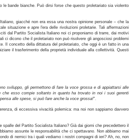
o le bande bianche. Può dirsi forse che questo proletariato sia violento
Italiano, giacché non era essa una nostra opinione personale – che la
 situazione e apre l'era delle rivoluzioni proletarie. Tali affermazioni
iti dal Partito Socialista Italiano noi ci proponiamo di trarre, dai motivi
uali ci dicono che il proletariato non può risolvere gli angosciosi problemi
Il concetto della dittatura del proletariato, che oggi è un fatto in una
re il trasferimento della proprietà individuale alla collettività. Questi
o sviluppo, gli permettono di fare la voce grossa e di appiattarsi alle
one che esso compie soltanto in quanto ha trovato in noi i suoi gerenti
co pensa alle spese, si può fare anche la voce grossa!
".
ncoerenza, di eccessiva vivacità polemica: ma noi non sappiamo davvero
 spalle del Partito Socialista Italiano? Già dai giorni che precedettero il
te abbiamo assunte le responsabilità che ci spettavano. Non abbiamo mai
ndo di nemici tra i quali vediamo i nostri compagni di ieri? Ah, no, non