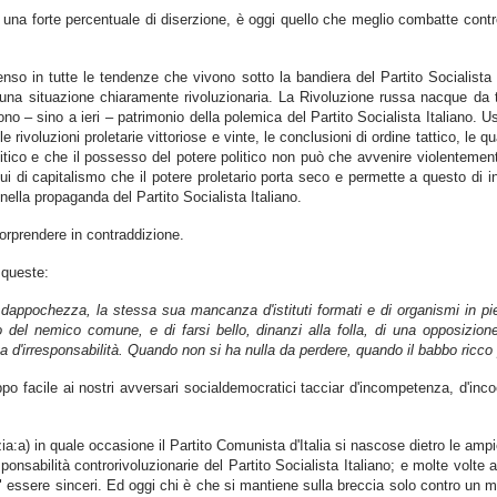
e una forte percentuale di diserzione, è oggi quello che meglio combatte contr
o in tutte le tendenze che vivono sotto la bandiera del Partito Socialista 
na situazione chiaramente rivoluzionaria. La Rivoluzione russa nacque da tale
no – sino a ieri – patrimonio della polemica del Partito Socialista Italiano. Usc
rivoluzioni proletarie vittoriose e vinte, le conclusioni di ordine tattico, le q
co e che il possesso del potere politico non può che avvenire violentemente. 
 capitalismo che il potere proletario porta seco e permette a questo di inizia
nella propaganda del Partito Socialista Italiano.
sorprendere in contraddizione.
queste:
dappochezza, la stessa sua mancanza d'istituti formati e di organismi in pien
lio del nemico comune, e di farsi bello, dinanzi alla folla, di una opposizi
atta d'irresponsabilità. Quando non si ha nulla da perdere, quando il babbo ric
ppo facile ai nostri avversari socialdemocratici tacciar d'incompetenza, d'i
zia:a) in quale occasione il Partito Comunista d'Italia si nascose dietro le ampie
onsabilità controrivoluzionarie del Partito Socialista Italiano; e molte vol
" essere sinceri. Ed oggi chi è che si mantiene sulla breccia solo contro un mo