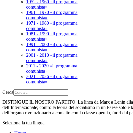
1952 - 1960 «il programma
comunista»
1961 - 1970 «il programma
comunista»
1971 - 1980 «il programma
comunista»
1981 - 1990 «il programma
comunista»
1991 - 2000 «il programma
comunista»
2001 - 2010 «il programma
comunista»
2011 - 2020 «il programma
comunista»
2021 - 2026 «il programma
comunista»
Cerca
DISTINGUE IL NOSTRO PARTITO:
La linea da Marx a Lenin alla 
dell’Internazionale; contro la teoria del socialismo in un Paese solo e la
dell’organo rivoluzionario a contatto con la classe operaia, fuori dal p
Seleziona la tua lingua
Home