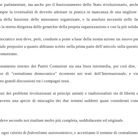
e parlamentare, ma anche per il funzionamento dello Stato rivoluzionario, anch
sempre la eventualità di doverlo adottare in pratica in mancanza di una miglior
 della funzione delle minoranze organizzate, e la assoluta necessità nelle fas
 la stretta dirigenza delle gerarchie della propria organizzazione e con la più solida
democratico non deve, però, condurre a porre a base della nostra azione un nuovo p
tale proposito a quanto abbiamo scritto nella prima parte dell’articolo sulla quest
 comunismo.
namento interno dei Partiti Comunisti sia una linea intermedia, per così dire, t
one di "centralismo democratico" ricorrente nei testi dell’Internazionale, e vi
o grandi discussioni tra i compagni russi.
dei problemi rivoluzionari ai principi astratti e tradizionalisti sia di libertà s
traverso una specie di miscuglio dei due termini suddetti quasi considerati com
deve secondo noi risultare molto più completa, soddisfacente ed originale.
 ogni criterio di
federalismo autonomistico
, e accettiamo il termine di centralism