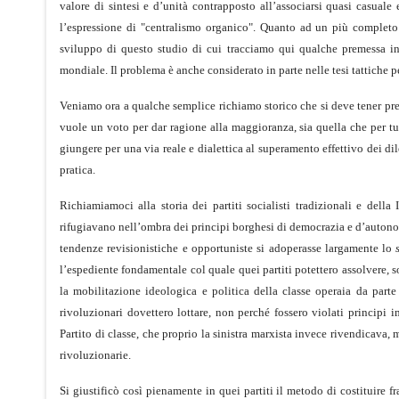
valore di sintesi e d’unità contrapposto all’associarsi quasi casuale 
l’espressione di "centralismo organico". Quanto ad un più completo
sviluppo di questo studio di cui tracciamo qui qualche premessa in
mondiale. Il problema è anche considerato in parte nelle tesi tattiche 
Veniamo ora a qualche semplice richiamo storico che si deve tener pr
vuole un voto per dar ragione alla maggioranza, sia quella che per tut
giungere per una via reale e dialettica al superamento effettivo dei d
pratica.
Richiamiamoci alla storia dei partiti socialisti tradizionali e della
rifugiavano nell’ombra dei principi borghesi di democrazia e d’autonom
tendenze revisionistiche e opportuniste si adoperasse largamente lo
l’espediente fondamentale col quale quei partiti potettero assolvere, s
la mobilitazione ideologica e politica della classe operaia da parte
rivoluzionari dovettero lottare, non perché fossero violati principi 
Partito di classe, che proprio la sinistra marxista invece rivendicava, m
rivoluzionarie.
Si giustificò così pienamente in quei partiti il metodo di costituire f