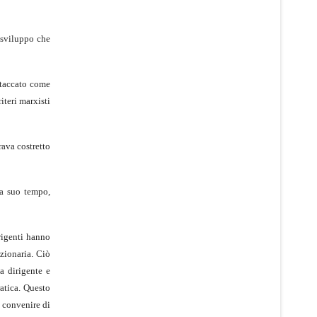
o sviluppo che
ttaccato come
iteri marxisti
rava costretto
 a suo tempo,
rigenti hanno
uzionaria. Ciò
a dirigente e
ratica. Questo
a convenire di