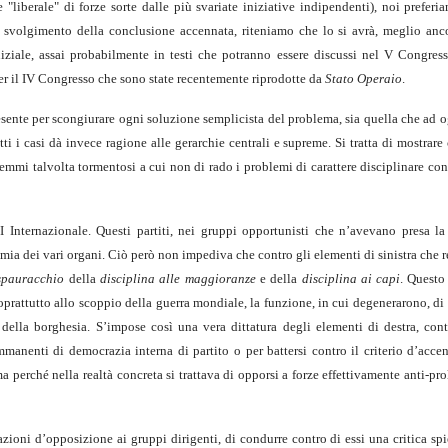
e "liberale" di forze sorte dalle più svariate iniziative indipendenti), noi prefe
 svolgimento della conclusione accennata, riteniamo che lo si avrà, meglio anc
iziale, assai probabilmente in testi che potranno essere discussi nel V Congre
per il IV Congresso che sono state recentemente riprodotte da
Stato Operaio
.
esente per scongiurare ogni soluzione semplicista del problema, sia quella che ad
ti i casi dà invece ragione alle gerarchie centrali e supreme. Si tratta di mostrar
ilemmi talvolta tormentosi a cui non di rado i problemi di carattere disciplinare c
 II Internazionale. Questi partiti, nei gruppi opportunisti che n’avevano presa la
ia dei vari organi. Ciò però non impediva che contro gli elementi di sinistra che 
spauracchio
della
disciplina alle maggioranze
e della
disciplina ai capi
. Questo
oprattutto allo scoppio della guerra mondiale, la funzione, in cui degenerarono, di
 della borghesia. S’impose così una vera dittatura degli elementi di destra, cont
immanenti di democrazia interna di partito o per battersi contro il criterio d’acc
a perché nella realtà concreta si trattava di opporsi a forze effettivamente anti-prol
razioni d’opposizione ai gruppi dirigenti, di condurre contro di essi una critica spi