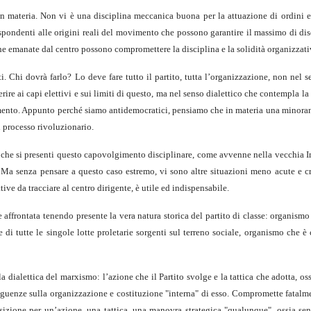
n materia. Non vi è una disciplina meccanica buona per la attuazione di ordini e
ispondenti alle origini reali del movimento che possono garantire il massimo di dis
 che emanate dal centro possono compromettere la disciplina e la solidità organizzati
. Chi dovrà farlo? Lo deve fare tutto il partito, tutta l’organizzazione, non nel 
ire ai capi elettivi e sui limiti di questo, ma nel senso dialettico che contempla la 
vimento. Appunto perché siamo antidemocratici, pensiamo che in materia una minora
l processo rivoluzionario.
 che si presenti questo capovolgimento disciplinare, come avvenne nella vecchia I
Ma senza pensare a questo caso estremo, vi sono altre situazioni meno acute e cri
tive da tracciare al centro dirigente, è utile ed indispensabile.
e affrontata tenendo presente la vera natura storica del partito di classe: organism
di tutte le singole lotte proletarie sorgenti sul terreno sociale, organismo che è 
la dialettica del marxismo: l’azione che il Partito svolge e la tattica che adotta, os
seguenze sulla organizzazione e costituzione "interna" di esso. Compromette fatalme
osizione per un’azione, una tattica, una manovra strategica "qualunque", ossia sen