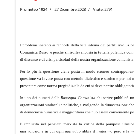
Prometeo 1924
27 Dicembre 2023
Visite: 2791
I problemi inerenti ai rapporti della vita interna dei partiti rivoluzi
Comunista Russo, e perché si risollevano, sia in tutta la polemica comuni
di dissenso e di crisi particolari della nostra organizzazione comunista
Per lo più la questione viene posta in modo erroneo contrapponendo
questione va invece posta con metodo dialettico e storico e per noi m
presentare come norma pregiudiziale da cui si deve partire obbligatori
In uno dei numeri della
Rassegna Comunista
chi scrive pubblicò un 
organizzazioni sindacali e politiche, e svolgendo la dimostrazione che
di democrazia numerica e maggioritaria che può essere conveniente per d
È implicita nel pensiero marxista la critica della pomposa illusi
una
votazione
in cui ogni
individuo
abbia il
medesimo
peso e la
m