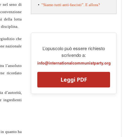
e nel seno di
•
“Siamo tutti anti-fascisti”. E allora?
e convenzione
i della lotta
 disciplina.
regiudizio che
ione nazionale
L’opuscolo può essere richiesto
scrivendo a:
info@internationalcommunistparty.org
ra l’assoluto
ene ricordato
Leggi PDF
ia d’autorità,
e ingredienti
o in quanto ha