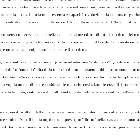
er assicurarci che proceda effettivamente e nel modo migliore in quella direzione 
ociare la nostra fiducia nella essenza e capacità rivoluzionaria del nostro glori
zionale di quanto avviene nelle nostre file e della impostazione della sua politica.
n consenso universale anche nella considerazione critica di tutti i problemi del m
eca convinzione, dicendo
tout court
: la Internazionale è il Partito Comunista mond
o, è un poco capovolgere sofisticamente il problema.
, che i partiti comunisti sono organismi ad adesione "volontaria". Questo è un fatto
principio" o "modello". Sta di fatto che noi non possiamo obbligare nessuno a pren
stabilire delle sanzioni contro la persona di chi non si uniformi alla disciplina i
on vogliamo ora dire se è desiderabile o no che così stiano le cose: il fatto è che
re la formula, certo ricca di molti vantaggi dell’obbedienza assoluta nell’esecuz
tenza, ma il risultato della funzione del movimento inteso come collettività. Ques
o e storico. Non difendiamo, dicendo questo, un "diritto" nella massa dei comunist
questi termini si presenta la formazione di un partito di classe, e su queste pre