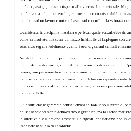
ha fatto passi giganteschi rispetto alla vecchia Internazionale. Ma p
confermare a tale obiettivo l’opera nostra di comunisti, dobbiamo ass
mondiale ad un lavoro continuo basato sul controllo e la valutazione ra
Considerata la disciplina massima e perfetta, quale scaturirebbe da u
come un risultato, ma come un mezzo infallibile di impiegare con ci
senz’altro seguire fedelmente quanto i suoi organismi centrali emanan
Noi dobbiamo ricordare, per cominciare l’analisi nostra della questione
natura storica dei partiti, e non il riconoscimento di un qualunque "
tessera, non possiamo fare una coscrizione di comunisti, non possiamo 
dei nostri aderenti è materialmente libero di lasciarci quando crede. N
non vi sono mezzi atti a mutarle. Per conseguenza non possiamo adotta
venuti dall’alto.
Gli ordini che le gerarchie centrali emanano non sono il punto di par
nel senso scioccamente democratico o giuridico, ma nel senso realistic
le direttive a cui devono attenersi i dirigenti: constatiamo che in 
impostare lo studio del problema.