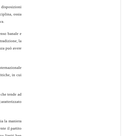
 disposizioni
ciplina, ossia
va.
senso banale e
tradizione, la
nza può avere
nternazionale
tiche, in cui
o che tende ad
caratterizzato
sia la maniera
nte il partito
za limiti ben