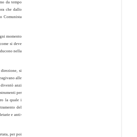
riamo da tempo
ora che dallo
sso Comunista
 ogni momento
e come si deve
onducono nella
 direzione, si
reagivano alle
 diventò anzi
 strumenti per
ro la quale i
entramento del
etarie e anti-
etata, per poi