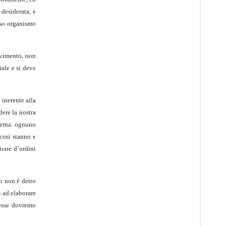
desiderata, e
oso organismo
ovimento, non
iale e si deve
 inerente alla
dere la nostra
nterna: ognuno
 così stanno e
ione d’ordini
to non è detto
i ad elaborare
messe dovremo