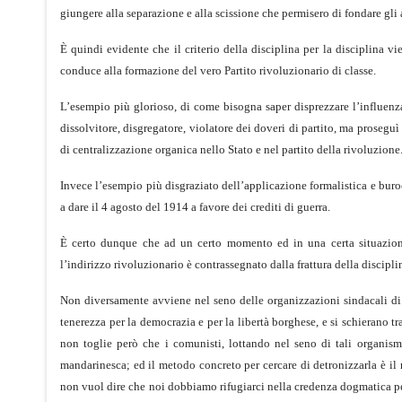
giungere alla separazione e alla scissione che permisero di fondare gli 
È quindi evidente che il criterio della disciplina per la disciplina v
conduce alla formazione del vero Partito rivoluzionario di classe.
L’esempio più glorioso, di come bisogna saper disprezzare l’influenza
dissolvitore, disgregatore, violatore dei doveri di partito, ma proseguì 
di centralizzazione organica nello Stato e nel partito della rivoluzione
Invece l’esempio più disgraziato dell’applicazione formalistica e buroc
a dare il 4 agosto del 1914 a favore dei crediti di guerra.
È certo dunque che ad un certo momento ed in una certa situazione,
l’indirizzo rivoluzionario è contrassegnato dalla frattura della discip
Non diversamente avviene nel seno delle organizzazioni sindacali di 
tenerezza per la democrazia e per la libertà borghese, e si schierano tr
non toglie però che i comunisti, lottando nel seno di tali organism
mandarinesca; ed il metodo concreto per cercare di detronizzarla è il
non vuol dire che noi dobbiamo rifugiarci nella credenza dogmatica per