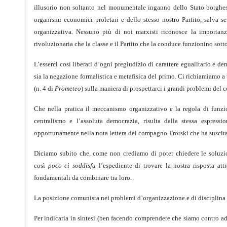
illusorio non soltanto nel monumentale inganno dello Stato borghes
organismi economici proletari e dello stesso nostro Partito, salva 
organizzativa. Nessuno più di noi marxisti riconosce la importanza
rivoluzionaria che la classe e il Partito che la conduce funzionino sotto
L’esserci così liberati d’ogni pregiudizio di carattere egualitario e 
sia la negazione formalistica e metafisica del primo. Ci richiamiamo a 
(n. 4 di
Prometeo
) sulla maniera di prospettarci i grandi problemi del
Che nella pratica il meccanismo organizzativo e la regola di funzio
centralismo e l’assoluta democrazia, risulta dalla stessa espressi
opportunamente nella nota lettera del compagno Trotski che ha suscitat
Diciamo subito che, come non crediamo di poter chiedere le soluzioni 
così
poco ci soddisfa
l’espediente di trovare la nostra risposta at
fondamentali da combinare tra loro.
La posizione comunista nei problemi d’organizzazione e di disciplina 
Per indicarla in sintesi (ben facendo comprendere che siamo contro ad