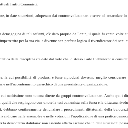
attuali Partiti Comunisti.
iene, in date situazioni, adoperato dai controrivoluzionari e serve ad ostacolare l
 demagogica di tali sofismi, c’è dato proprio da Lenin, il quale fu cento volte a
imperterrito per la sua via, e divenne con perfetta logica il rivendicatore dei sani cr
.
ratica della disciplina c’è dato dal voto che lo stesso Carlo Liebknecht si conside
 la cui possibilità di prodursi e forse riprodursi dovremo meglio considerare
lina e nell’accentramento gerarchico di una preesistente organizzazione.
cui moltissime sono tuttora dirette da gruppi controrivoluzionari. Anche qui i di
a quelli che respingono con orrore la tesi comunista sulla forza e la dittatura rivol
i, debbano continuamente denunziare i procedimenti dittatoriali della burocrazi
 rivendicare nelle assemblee e nelle votazioni l’applicazione di una pratica democ
 la democrazia statutaria: non essendo affatto escluso che in date situazioni poss