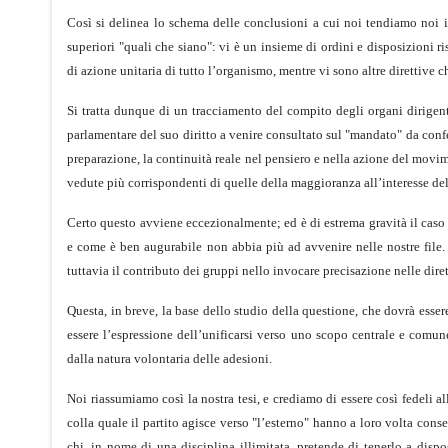
Così si delinea lo schema delle conclusioni a cui noi tendiamo noi i
superiori "quali che siano": vi è un insieme di ordini e disposizioni r
di azione unitaria di tutto l’organismo, mentre vi sono altre direttive
Si tratta dunque di un tracciamento del compito degli organi dirigenti
parlamentare del suo diritto a venire consultato sul "mandato" da confer
preparazione, la continuità reale nel pensiero e nella azione del mo
vedute più corrispondenti di quelle della maggioranza all’interesse de
Certo questo avviene eccezionalmente; ed è di estrema gravità il caso
e come è ben augurabile non abbia più ad avvenire nelle nostre file. 
tuttavia il contributo dei gruppi nello invocare precisazione nelle diret
Questa, in breve, la base dello studio della questione, che dovrà esser
essere l’espressione dell’unificarsi verso uno scopo centrale e comune 
dalla natura volontaria delle adesioni.
Noi riassumiamo così la nostra tesi, e crediamo di essere così fedeli al
colla quale il partito agisce verso "l’esterno" hanno a loro volta con
chi, in nome di una disciplina illimitata, pretende di tenerlo a disp