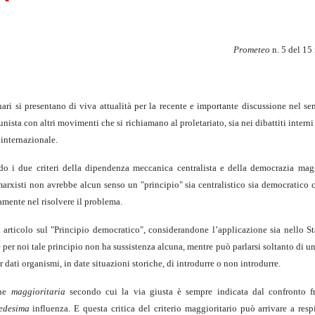
Prometeo
n. 5 del 1
onari si presentano di viva attualità per la recente e importante discussione nel se
sta con altri movimenti che si richiamano al proletariato, sia nei dibattiti interni s
 internazionale.
 i due criteri della dipendenza meccanica centralista e della democrazia magg
arxisti non avrebbe alcun senso un "principio" sia centralistico sia democratico c
amente nel risolvere il problema.
articolo sul "Principio democratico", considerandone l’applicazione sia nello St
 per noi tale principio non ha sussistenza alcuna, mentre può parlarsi soltanto di
ati organismi, in date situazioni storiche, di introdurre o non introdurre.
one
maggioritaria
secondo cui la via giusta è sempre indicata dal confronto fr
edesima
influenza. E questa critica del criterio maggioritario può arrivare a res