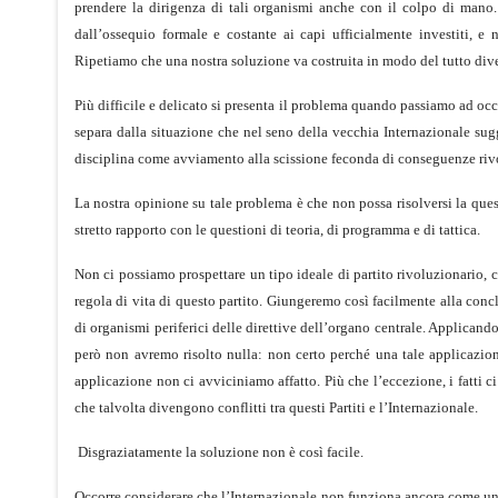
prendere la dirigenza di tali organismi anche con il colpo di mano
dall’ossequio formale e costante ai capi ufficialmente investiti, e
Ripetiamo che una nostra soluzione va costruita in modo del tutto dive
Più difficile e delicato si presenta il problema quando passiamo ad occ
separa dalla situazione che nel seno della vecchia Internazionale sugge
disciplina come avviamento alla scissione feconda di conseguenze riv
La nostra opinione su tale problema è che non possa risolversi la que
stretto rapporto con le questioni di teoria, di programma e di tattica.
Non ci possiamo prospettare un tipo ideale di partito rivoluzionario, c
regola di vita di questo partito. Giungeremo così facilmente alla conc
di organismi periferici delle direttive dell’organo centrale. Applicand
però non avremo risolto nulla: non certo perché una tale applicazione
applicazione non ci avviciniamo affatto. Più che l’eccezione, i fatti c
che talvolta divengono conflitti tra questi Partiti e l’Internazionale.
Disgraziatamente la soluzione non è così facile.
Occorre considerare che l’Internazionale non funziona ancora come un 