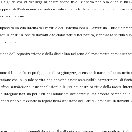
. La guida che ci ricollega al nostro scopo rivoluzionario non può dunque mai e
 neppure dall’adempimento indispensabile di tutte le formalità di una consultazi
rso e superiore.
uparci della vita interna dei Partiti e dell’Internazionale Comunista. Tutto un proce
rì la costituzione di frazioni che erano partiti nel partito, e spesso la rottura sis
oluzionarie.
stione dell’organizzazione e della disciplina nel seno del movimento comunista sen
ome il limite che ci prefiggiamo di raggiungere, e cercare di tracciare la costruzion
lusione che in un tale partito non possano essere ammissibili competizioni di frazi
o
sic et simpliciter
queste conclusioni alla vita dei nostri partiti e della nostra Inter
 integrale non sia per tutti noi altamente desiderabile, ma proprio perché nella p
i conducono a ravvisare la regola nella divisione dei Partiti Comunisti in frazioni, 
partito comunista mondiale unico. È sulla via per arrivare a questo risultato, ind