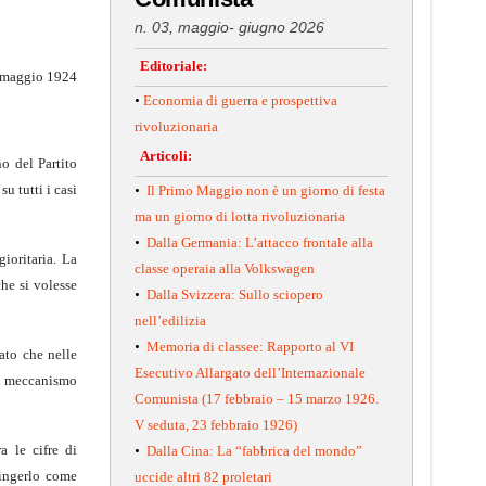
n. 03, maggio- giugno 2026
Editoriale:
5 maggio 1924
•
Economia di guerra e prospettiva
rivoluzionaria
Articoli:
no del Partito
u tutti i casi
•
Il Primo Maggio non è un giorno di festa
ma un giorno di lotta rivoluzionaria
•
Dalla Germania: L’attacco frontale alla
ioritaria. La
classe operaia alla Volkswagen
he si volesse
•
Dalla Svizzera: Sullo sciopero
nell’edilizia
•
Memoria di classee: Rapporto al VI
ato che nelle
Esecutivo Allargato dell’Internazionale
 un meccanismo
Comunista (17 febbraio – 15 marzo 1926.
V seduta, 23 febbraio 1926)
a le cifre di
•
Dalla Cina: La “fabbrica del mondo”
pingerlo come
uccide altri 82 proletari