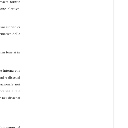
ssere fornita
one elettiva.
sso storico ci
tematica della
za tenersi in
e interna e la
oni e dissensi
nazionale, noi
ratica a tale
e nei dissensi
ubbiamente, ed