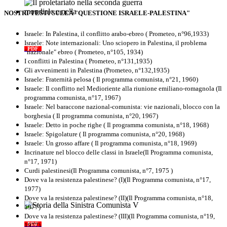
NOSTRI TESTI SULLA "QUESTIONE ISRAELE-PALESTINA"
Il proletariato nella seconda guerra
mondiale e nella "Resistenza"
Israele: In Palestina, il conflitto arabo-ebreo ( Prometeo, n°96,1933)
antifascista
Israele: Note internazionali: Uno sciopero in Palestina, il problema
PDF
Quaderno n°4 (nuova edizione 2021)
"nazionale" ebreo ( Prometeo, n°105, 1934)
I conflitti in Palestina ( Prometeo, n°131,1935)
Gli avvenimenti in Palestina (Prometeo, n°132,1935)
Israele: Fraternità pelosa ( Il programma comunista, n°21, 1960)
Israele: Il conflitto nel Medioriente alla riunione emiliano-romagnola (Il
programma comunista, n°17, 1967)
Israele: Nel baraccone nazional-comunista: vie nazionali, blocco con la
borghesia ( Il programma comunista, n°20, 1967)
Israele: Detto in poche righe ( Il programma comunista, n°18, 1968)
Israele: Spigolature ( Il programma comunista, n°20, 1968)
Israele: Un grosso affare ( Il programma comunista, n°18, 1969)
Incrinature nel blocco delle classi in Israele(Il Programma comunista,
n°17, 1971)
Curdi palestinesi(Il Programma comunista, n°7, 1975 )
Dove va la resistenza palestinese? (I)(Il Programma comunista, n°17,
1977)
Dove va la resistenza palestinese? (II)(Il Programma comunista, n°18,
1977)
Storia della Sinistra Comunista V
Dove va la resistenza palestinese? (III)(Il Programma comunista, n°19,
1977)
PDF