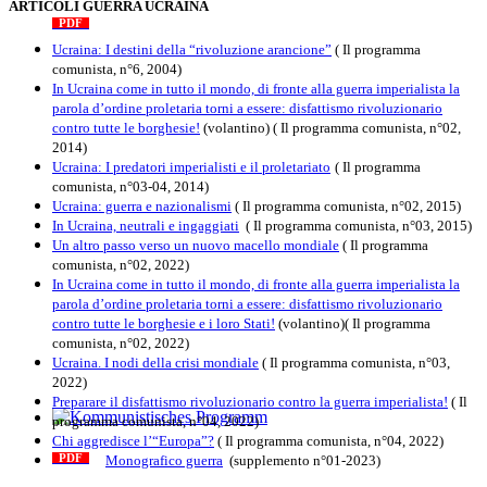
The internationalist
ARTICOLI GUERRA UCRAINA
PDF
n
.12
, 2026
Ucraina: I destini della “rivoluzione arancione”
( Il programma
comunista, n°6, 2004)
In Ucraina come in tutto il mondo, di fronte alla guerra imperialista la
parola d’ordine proletaria torni a essere: disfattismo rivoluzionario
contro tutte le borghesie!
(volantino)
( Il programma comunista, n°02,
2014)
Ucraina: I predatori imperialisti e il proletariato
( Il programma
comunista, n°03-04, 2014)
Ucraina: guerra e nazionalismi
( Il programma comunista, n°02, 2015)
In Ucraina, neutrali e ingaggiati
( Il programma comunista, n°03, 2015)
Un altro passo verso un nuovo macello mondiale
( Il programma
comunista, n°02, 2022)
In Ucraina come in tutto il mondo, di fronte alla guerra imperialista la
parola d’ordine proletaria torni a essere: disfattismo rivoluzionario
contro tutte le borghesie e i loro Stati!
(volantino)( Il programma
comunista, n°02, 2022)
Ucraina. I nodi della crisi mondiale
( Il programma comunista, n°03,
2022)
Preparare il disfattismo rivoluzionario contro la guerra imperialista!
( Il
programma comunista, n°04, 2022)
Kommunistisches Programm
Chi aggredisce l’“Europa”?
( Il programma comunista, n°04, 2022)
Monografico guerra
(supplemento n°01-2023)
PDF
n°10 - 2026