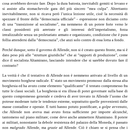
cosa avrebbero dovuto fare. Dopo la dura batosta, inevitabili gemiti si levano e
si assiste alla stomachevole gara del più sincero “mea culpa”. Altrettanto
inevitabilmente, non si ricava però l’unica lezione utile, cioè la necessità di
spezzare il fronte della “democrazia ufficiale” – espressione non diciamo certo
di una “transizione al socialismo”, ma nemmeno di un potere forte verso le
classi possidenti più arretrate e gli interessi dell’imperialismo, forza
irrealizzabile senza un proletariato armato e organizzato, condizione che è pura
follia attendersi dalla “democrazia”, che anzi solo contro di essa lotta a fondo.
Perché dunque, sotto il governo di Allende, non si è creato questo fronte, ma si è
dato peso più alle “strutture giuridiche” che ai “rapporti di produzione”, come
dice il socialista Altamirano, lasciando intendere che si sarebbe dovuto fare il
contrario?
La verità è che il tentativo di Allende non è nemmeno arrivato al livello di un
movimento borghese radicale. E’ stato un movimento promosso dalla stessa alta
borghesia ed ha avuto come elemento “qualificante” il tentato compromesso fra
tutte le classi sociali. La borghesia si era illusa di poter governare sulla base di
questo compromesso generale e credeva di aver trovato in Allende l’uomo che
potesse moderare tutte le tendenze estreme, soprattutto quelle provenienti dalle
masse contadine e operaie. E tutti hanno potuto pontificare, a
golpe
avvenuto,
che Allende non aveva mai avuto forza sufficiente per imporre alcunché,
tantomeno sul piano militare; come deve anche ammettere Altamirano. Il potere
ai militari, nonostante la debole resistenza del palazzo della Moneda, è passato
non
malgrado
Allende, ma
grazie
ad Allende. Ciò è chiaro se si pensa che i