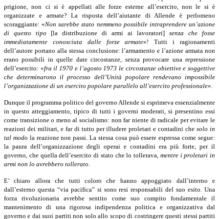
prigione, non ci si è appellati alle forze esterne all’esercito, non le si è
organizzate e armate? La risposta dell’aiutante di Allende è perlomeno
scoraggiante: «
Non sarebbe stato nemmeno possibile intraprendere un’azione
di questo tipo
[la distribuzione di armi ai lavoratori]
senza che fosse
immediatamente conosciuta dalle forze armate
»! Tutti i ragionamenti
dell’autore portano alla stessa conclusione: l’armamento e l’azione armata non
erano possibili in quelle date circostanze, senza provocare una repressione
dell’esercito: «
fra il 1970 e l’agosto 1973 le circostanze obiettive e soggettive
che determinarono il processo dell’Unità popolare rendevano impossibile
l’organizzazione di un esercito popolare parallelo all’esercito professionale
».
Dunque il programma politico del governo Allende si esprimeva essenzialmente
in questo atteggiamento, tipico di tutti i governi moderati, si presentino essi
come transizione o meno al socialismo: non far niente di radicale per evitare le
reazioni dei militari, e far di tutto per illudere proletari e contadini che
solo in
tal modo
la reazione non passi. La stessa cosa può essere espressa come segue:
la paura dell’organizzazione degli operai e contadini era più forte, per il
governo, che quella dell’esercito di stato che lo tollerava,
mentre i proletari in
armi non lo avrebbero tollerato
.
E’ chiaro allora che tutti coloro che hanno appoggiato dall’interno e
dall’esterno questa “via pacifica” si sono resi responsabili del suo esito. Una
forza rivoluzionaria avrebbe sentito come suo compito fondamentale il
mantenimento di una rigorosa indipendenza politica e organizzativa dal
governo e dai suoi partiti non solo allo scopo di costringere questi stessi partiti