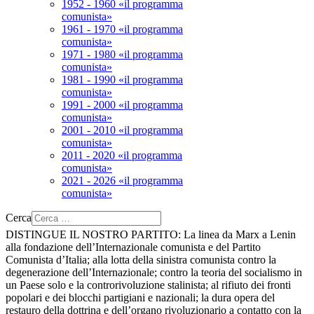
1952 - 1960 «il programma
comunista»
1961 - 1970 «il programma
comunista»
1971 - 1980 «il programma
comunista»
1981 - 1990 «il programma
comunista»
1991 - 2000 «il programma
comunista»
2001 - 2010 «il programma
comunista»
2011 - 2020 «il programma
comunista»
2021 - 2026 «il programma
comunista»
Cerca
DISTINGUE IL NOSTRO PARTITO:
La linea da Marx a Lenin
alla fondazione dell’Internazionale comunista e del Partito
Comunista d’Italia; alla lotta della sinistra comunista contro la
degenerazione dell’Internazionale; contro la teoria del socialismo in
un Paese solo e la controrivoluzione stalinista; al rifiuto dei fronti
popolari e dei blocchi partigiani e nazionali; la dura opera del
restauro della dottrina e dell’organo rivoluzionario a contatto con la