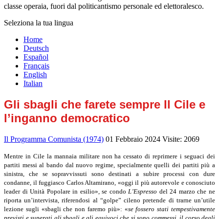
classe operaia, fuori dal politicantismo personale ed elettoralesco.
Seleziona la tua lingua
Home
Deutsch
Español
Français
English
Italian
Gli sbagli che farete sempre Il Cile e
l’inganno democratico
Il Programma Comunista (1974)
01 Febbraio 2024
Visite: 2069
Mentre in Cile la mannaia militare non ha cessato di reprimere i seguaci dei
partiti messi al bando dal nuovo regime, specialmente quelli dei partiti più a
sinistra, che se sopravvissuti sono destinati a subire processi con dure
condanne, il fuggiasco Carlos Altamirano, «oggi il più autorevole e conosciuto
leader di Unità Popolare in esilio», se condo
L’Espresso
del 24 marzo che ne
riporta un’intervista, riferendosi al “golpe” cileno pretende di trarne un’utile
lezione sugli «sbagli che non faremo più»: «
se fossero stati tempestivamente
previsti e superati gli sbagli e gli equivoci che si sono commessi, il corso degli