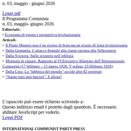
n. 03, maggio - giugno 2026
Leggi pdf
Il Programma Comunista
n. 03, maggio- giugno 2026
Editoriale:
•
Economia di guerra e prospettiva rivoluzionaria
Articoli:
•
Il Primo Maggio non è un giorno di festa ma un giorno di lotta rivoluzionaria
•
Dalla Germania: L’attacco frontale alla classe operaia alla Volkswagen
•
Dalla Svizzera: Sullo sciopero nell’edilizia
•
Memoria di classee: Rapporto al VI Esecutivo Allargato dell’Internazionale
Comunista (17 febbraio – 15 marzo 1926. V seduta, 23 febbraio 1926)
•
Dalla Cina: La “fabbrica del mondo” uccide altri 82 proletari
•
“Siamo tutti anti-fascisti”. E allora?
L’opuscolo può essere richiesto scrivendo a:
Questo indirizzo email è protetto dagli spambots. È necessario
abilitare JavaScript per vederlo.
Leggi PDF
INTERNATIONAL COMMUNIST PARTY PRESS