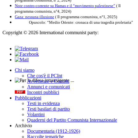
programma comunista, n°2, 2024)
Note contro-corrente su Hamas e il “movimento palestinese”
( Il
programma comunista, n°4, 2024)
Gaza: nessuna illusione
( Il programma comunista, n°1, 2025)
Opuscolo: “Medio Oriente: cronaca di una tragedia proletaria”
Copyright © 2026 International communist party:
info@internationalcommunistparty.org
Chi siamo
Che cos'è il PCInt
Avvertenze e Contatti
Per la difesa intransigente
Annunci e comunicati
Incontri pubblici
PDF
Pubblicazioni
Testi in evidenza
Testi basilari di partito
Volantini
Quaderni del Partito Comunista Internazionale
Archivio
Documentaria (1912-1926)
Raccolte tematiche