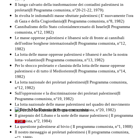
Il lungo calvario della trasformazione dei contadini palestinesi in
proletari(Il Programma comunista, n°20-21-22, 1979).
In rivolta le indomabili masse sfruttate palestinesi ( E' nuovamente l'ora
di Gaza e della Cisgiordania)(Il Programma comunista, n°8, 1982)
Cannibalismo dello Stato colonialmercenario di Israele(Il Programma
comunista, n°12, 1982)
Le masse oppresse palestinesi e libanesi sole di fronte ai cannibali
dell'ordine borghese internazionale(Il Programma comunista, n°12,
1982)
La lotta delle masse oppresse palestinesi e libanesi è anche la nostra
lotta- volantino(Il Programma comunista, n°13, 1982)
Per lo sbocco proletario e classista della lotta delle masse oppresse
palestinesi e di tutto il Medioriente(Il Programma comunista, n°14,
1982)
La lotta nazionale dei proletari palestinesi(Il Programma comunista,
n°12, 1982)
Sull'oppressione e la discriminazione dei proletari palestinesi(Il
Programma comunista, n°19, 1982)
La lotta nazionale delle masse palerstinesi nel quadro del movimento
sociale in Medioriente(Il Programma comunista, n°20, 1982)
Perchè la Russia non era comunista
Il ginepraio del Libano e la sorte delle masse palestinesi ( Il programma
comunista, n°2, 1984)
PDF
Quaderno n°10
La questione palestinese al bivio ( Il programma comunista, n°1, 1988)
Il nostro messaggio ai proletari palestinesi ( Il programma comunista,
n°2, 1989)