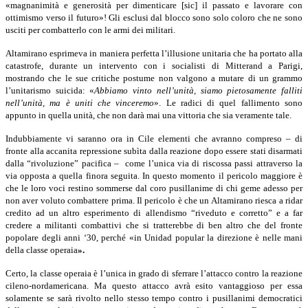
«magnanimità e generosità per dimenticare [sic] il passato e lavorare con
ottimismo verso il futuro»! Gli esclusi dal blocco sono solo coloro che ne sono
usciti per combatterlo con le armi dei militari.
Altamirano esprimeva in maniera perfetta l’illusione unitaria che ha portato alla
catastrofe, durante un intervento con i socialisti di Mitterand a Parigi,
mostrando che le sue critiche postume non valgono a mutare di un grammo
l’unitarismo suicida: «
Abbiamo vinto nell’unità, siamo pietosamente falliti
nell’unità, ma è uniti che vinceremo
». Le radici di quel fallimento sono
appunto in quella unità, che non darà mai una vittoria che sia veramente tale.
Indubbiamente vi saranno ora in Cile elementi che avranno compreso – di
fronte alla accanita repressione subìta dalla reazione dopo essere stati disarmati
dalla “rivoluzione” pacifica – come l’unica via di riscossa passi attraverso la
via opposta a quella finora seguita. In questo momento il pericolo maggiore è
che le loro voci restino sommerse dal coro pusillanime di chi geme adesso per
non aver voluto combattere prima. Il pericolo è che un Altamirano riesca a ridar
credito ad un altro esperimento di allendismo “riveduto e corretto” e a far
credere a militanti combattivi che si tratterebbe di ben altro che del fronte
popolare degli anni ‘30, perché «in Unidad popular la direzione è nelle mani
della classe operaia
».
Certo, la classe operaia è l’unica in grado di sferrare l’attacco contro la reazione
cileno-nordamericana. Ma questo attacco avrà esito vantaggioso per essa
solamente se sarà rivolto nello stesso tempo contro i pusillanimi democratici