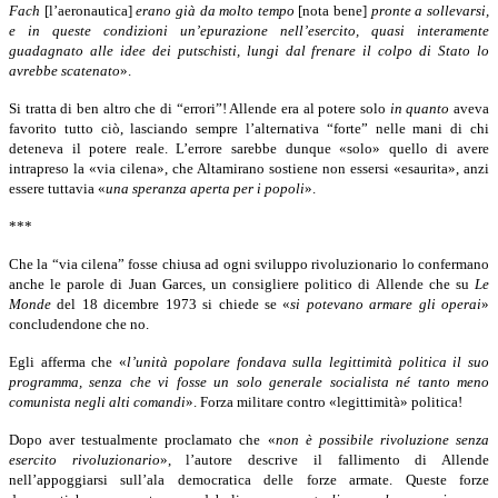
Fach
[l’aeronautica]
erano già da molto tempo
[nota bene]
pronte a sollevarsi,
e in queste condizioni un’epurazione nell’esercito, quasi interamente
guadagnato alle idee dei putschisti, lungi dal frenare il colpo di Stato lo
avrebbe scatenato
».
Si tratta di ben altro che di “errori”! Allende era al potere solo
in quanto
aveva
favorito tutto ciò, lasciando sempre l’alternativa “forte” nelle mani di chi
deteneva il potere reale. L’errore sarebbe dunque «solo» quello di avere
intrapreso la «via cilena», che Altamirano sostiene non essersi «esaurita», anzi
essere tuttavia «
una speranza aperta per i popoli
».
***
Che la “via cilena” fosse chiusa ad ogni sviluppo rivoluzionario lo confermano
anche le parole di Juan Garces, un consigliere politico di Allende che su
Le
Monde
del 18 dicembre 1973 si chiede se «
si potevano armare gli operai
»
concludendone che no.
Egli afferma che «
l’unità popolare fondava sulla legittimità politica il suo
programma, senza che vi fosse un solo generale socialista né tanto meno
comunista negli alti comandi
». Forza militare contro «legittimità» politica!
Dopo aver testualmente proclamato che «
non è possibile rivoluzione senza
esercito rivoluzionario
», l’autore descrive il fallimento di Allende
nell’appoggiarsi sull’ala democratica delle forze armate. Queste forze