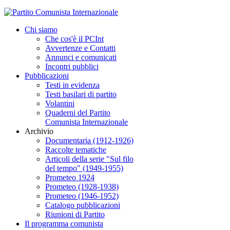
Chi siamo
Che cos'è il PCInt
Avvertenze e Contatti
Annunci e comunicati
Incontri pubblici
Pubblicazioni
Testi in evidenza
Testi basilari di partito
Volantini
Quaderni del Partito
Comunista Internazionale
Archivio
Documentaria (1912-1926)
Raccolte tematiche
Articoli della serie "Sul filo
del tempo" (1949-1955)
Prometeo 1924
Prometeo (1928-1938)
Prometeo (1946-1952)
Catalogo pubblicazioni
Riunioni di Partito
Il programma comunista