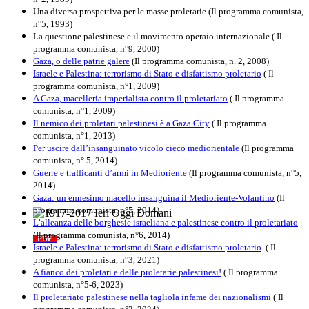
Una diversa prospettiva per le masse proletarie (Il programma comunista,
n°5, 1993)
La questione palestinese e il movimento operaio internazionale ( Il
programma comunista, n°9, 2000)
Gaza, o delle patrie galere
(Il programma comunista, n. 2, 2008)
Israele e Palestina: terrorismo di Stato e disfattismo proletario
( Il
programma comunista, n°1, 2009)
A Gaza, macelleria imperialista contro il proletariato
( Il programma
comunista, n°1, 2009)
Il nemico dei proletari palestinesi è a Gaza City
( Il programma
comunista, n°1, 2013)
Per uscire dall’insanguinato vicolo cieco mediorientale
(Il programma
comunista, n° 5, 2014)
Guerre e trafficanti d’armi in Medioriente
(Il programma comunista, n°5,
2014)
Gaza: un ennesimo macello insanguina il Medioriente-Volantino
(Il
programma comunista, n°5, 2014)
L’alleanza delle borghesie israeliana e palestinese contro il proletariato
1917-2017 Ieri Oggi Domani
(Il programma comunista, n°6, 2014)
PDF
Quaderno n°9
Israele e Palestina: terrorismo di Stato e disfattismo proletario
( Il
programma comunista, n°3, 2021)
A fianco dei proletari e delle proletarie palestinesi!
( Il programma
comunista, n°5-6, 2023)
Il proletariato palestinese nella tagliola infame dei nazionalismi
( Il