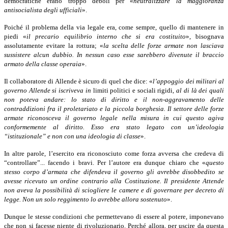
democratiche erano troppo deboli per «
neutralizzare la maggioranza
antisocialista degli ufficiali
».
Poiché il problema della via legale era, come sempre, quello di mantenere in
piedi «
il precario equilibrio interno che si era costituito
», bisognava
assolutamente evitare la rottura; «
la scelta delle forze armate non lasciava
sussistere alcun dubbio. In nessun caso esse sarebbero divenute il braccio
armato della classe operaia
».
Il collaboratore di Allende è sicuro di quel che dice: «
l’appoggio dei militari al
governo Allende si iscriveva in
limiti politici e sociali rigidi,
al di là dei quali
non poteva andare: lo stato di diritto e il non-aggravamento delle
contraddizioni fra il proletariato e la piccola borghesia. Il settore delle forze
armate riconosceva il governo legale nella misura in cui questo agiva
conformemente al diritto. Esso era stato legato con un’ideologia
“istituzionale” e non con una ideologia di classe
».
In altre parole, l’esercito era riconosciuto come forza avversa che credeva di
“controllare”... facendo i bravi. Per l’autore era dunque chiaro che «
questo
stesso corpo d’armata che difendeva il governo gli avrebbe disobbedito se
avesse ricevuto un ordine contrario alla Costituzione. Il presidente Attende
non aveva la possibilità di sciogliere le camere e di governare per decreto di
legge. Non un solo reggimento lo avrebbe allora sostenuto
».
Dunque le stesse condizioni che permettevano di essere al potere, imponevano
che non si facesse niente di rivoluzionario. Perché allora, per uscire da questa