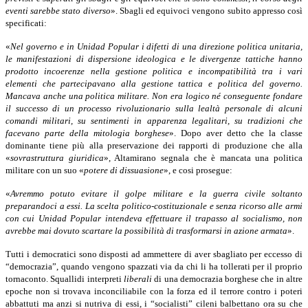
eventi sarebbe stato diverso
». Sbagli ed equivoci vengono subito appresso così
specificati:
«
Nel governo e in Unidad Popular i difetti di una direzione politica unitaria,
le manifestazioni di dispersione ideologica e le divergenze tattiche hanno
prodotto incoerenze nella gestione politica e incompatibilità tra i vari
elementi che partecipavano alla gestione tattica e politica del governo.
Mancava anche una politica militare. Non era logico né conseguente fondare
il successo di un processo rivoluzionario sulla lealtà personale di alcuni
comandi militari, su sentimenti in apparenza legalitari, su tradizioni che
facevano parte della mitologia borghese
». Dopo aver detto che la classe
dominante tiene più alla preservazione dei rapporti di produzione che alla
«
sovrastruttura giuridica
», Altamirano segnala che è mancata una politica
militare con un suo «
potere di dissuasione
», e cosi prosegue:
«
Avremmo potuto evitare il golpe militare e la guerra civile soltanto
preparandoci a essi. La scelta politico-costituzionale e senza ricorso alle armi
con cui Unidad Popular intendeva effettuare il trapasso al socialismo, non
avrebbe mai dovuto scartare la possibilità di trasformarsi in azione armata
».
Tutti i democratici sono disposti ad ammettere di aver sbagliato per eccesso di
“democrazia”, quando vengono spazzati via da chi li ha tollerati per il proprio
tornaconto. Squallidi interpreti
liberali
di una democrazia borghese che in altre
epoche non si trovava inconciliabile con la forza ed il terrore contro i poteri
abbattuti ma anzi si nutriva di essi, i “socialisti” cileni balbettano ora su che