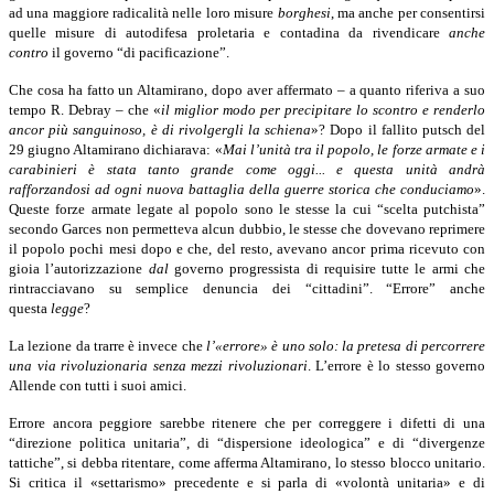
ad una maggiore radicalità nelle loro misure
borghesi
, ma anche per consentirsi
quelle misure di autodifesa proletaria e contadina da rivendicare
anche
contro
il governo “di pacificazione”.
Che cosa ha fatto un Altamirano, dopo aver affermato – a quanto riferiva a suo
tempo R. Debray – che «
il miglior modo per precipitare lo scontro e renderlo
ancor più sanguinoso, è di rivolgergli la schiena
»? Dopo il fallito putsch del
29 giugno Altamirano dichiarava: «
Mai l’unità tra il popolo, le forze armate e i
carabinieri è stata tanto grande come oggi... e questa unità andrà
rafforzandosi ad ogni nuova battaglia della guerre storica che conduciamo
».
Queste forze armate legate al popolo sono le stesse la cui “scelta putchista”
secondo Garces non permetteva alcun dubbio, le stesse che dovevano reprimere
il popolo pochi mesi dopo e che, del resto, avevano ancor prima ricevuto con
gioia l’autorizzazione
dal
governo progressista di requisire tutte le armi che
rintracciavano su semplice denuncia dei “cittadini”. “Errore” anche
questa
legge
?
La lezione da trarre è invece che
l’«errore» è uno solo: la pretesa di percorrere
una via rivoluzionaria senza mezzi rivoluzionari
. L’errore è lo stesso governo
Allende con tutti i suoi amici.
Errore ancora peggiore sarebbe ritenere che per correggere i difetti di una
“direzione politica unitaria”, di “dispersione ideologica” e di “divergenze
tattiche”, si debba ritentare, come afferma Altamirano, lo stesso blocco unitario.
Si critica il «settarismo» precedente e si parla di «volontà unitaria» e di