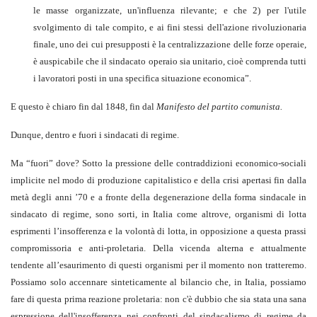
le masse organizzate, un'influenza rilevante; e che 2) per l'utile
svolgimento di tale compito, e ai fini stessi dell'azione rivoluzionaria
finale, uno dei cui presupposti è la centralizzazione delle forze operaie,
è auspicabile che il sindacato operaio sia unitario, cioè comprenda tutti
i lavoratori posti in una specifica situazione economica”.
E questo è chiaro fin dal 1848, fin dal
Manifesto del partito comunista.
Dunque, dentro e fuori i sindacati di regime.
Ma “fuori” dove? Sotto la pressione delle contraddizioni economico-sociali
implicite nel modo di produzione capitalistico e della crisi apertasi fin dalla
metà degli anni ’70 e a fronte della degenerazione della forma sindacale in
sindacato di regime, sono sorti, in Italia come altrove, organismi di lotta
esprimenti l’insofferenza e la volontà di lotta, in opposizione a questa prassi
compromissoria e anti-proletaria. Della vicenda alterna e attualmente
tendente all’esaurimento di questi organismi per il momento non tratteremo.
Possiamo solo accennare sinteticamente al bilancio che, in Italia, possiamo
fare di questa prima reazione proletaria: non c'è dubbio che sia stata una sana
espressione dell'insofferenza nei confronti del sindacalismo di regime da