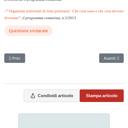
- “
’Organismi territoriali di lotta proletaria’. Che cosa sono e che cosa devono
diventare
”,
il programma comunista
, n.3/2013
Questione sindacale
Articolo precedente: Contratti scaduti per milioni di lavorator
Articolo suc
Prec
Avanti
Condividi articolo
Stampa articolo