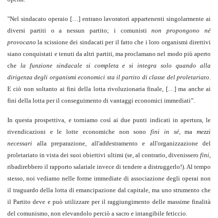
"Nel sindacato operaio […] entrano lavoratori appartenenti singolarmente ai
diversi partiti o a nessun partito; i comunisti
non propongono né
provocano
la scissione dei sindacati per il fatto che i loro organismi direttivi
siano conquistati e tenuti da altri partiti, ma proclamano nel modo più aperto
che
la funzione sindacale si completa e si integra solo quando alla
dirigenza degli organismi economici sta il partito di classe del proletariato
.
E ciò non soltanto ai fini della lotta rivoluzionaria finale, […] ma anche ai
fini della lotta per il conseguimento di vantaggi economici immediati”.
In questa prospettiva, e torniamo così ai due punti indicati in apertura, le
rivendicazioni e le lotte economiche non sono
fini in sé
, ma
mezzi
necessari
alla preparazione, all'addestramento e all'organizzazione del
proletariato in vista dei suoi obiettivi ultimi (se, al contrario, divenissero
fini
,
ribadirebbero il rapporto salariale invece di tendere a distruggerlo!). Al tempo
stesso, noi vediamo nelle forme immediate di associazione degli operai non
il traguardo della lotta di emancipazione dal capitale, ma uno strumento che
il Partito deve e può utilizzare per il raggiungimento delle massime finalità
del comunismo, non elevandolo perciò a sacro e intangibile feticcio.