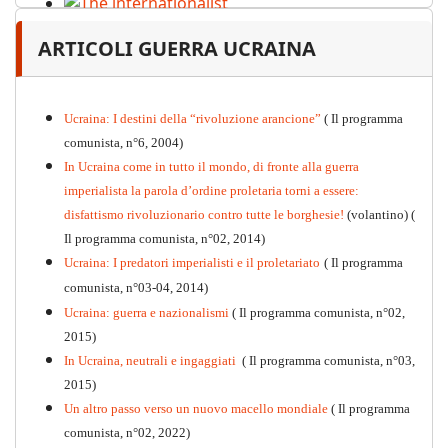
The internationalist
ARTICOLI GUERRA UCRAINA
PDF
n
.12
, 2026
Ucraina: I destini della “rivoluzione arancione”
( Il programma
comunista, n°6, 2004)
In Ucraina come in tutto il mondo, di fronte alla guerra
imperialista la parola d’ordine proletaria torni a essere:
disfattismo rivoluzionario contro tutte le borghesie!
(volantino)
(
Il programma comunista, n°02, 2014)
Ucraina: I predatori imperialisti e il proletariato
( Il programma
comunista, n°03-04, 2014)
Ucraina: guerra e nazionalismi
( Il programma comunista, n°02,
2015)
In Ucraina, neutrali e ingaggiati
( Il programma comunista, n°03,
2015)
Un altro passo verso un nuovo macello mondiale
( Il programma
Kommunistisches Programm
comunista, n°02, 2022)