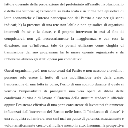
fattore operante della preparazione del proletariato all'assalto rivoluzionario
e della sua vittoria: a) l'erompere su vasta scala e in forma non episodica di
lotte economiche e l'intensa partecipazione del Partito a esse per gli scopi
indicati; b) la presenza di una rete non labile e non episodica di organismi
intermedi fra sé e la classe, e il proprio intervento in essi al fine di
conquistarvi, non già necessariamente la maggioranza e con essa la
direzione, ma un'influenza tale da poterli utilizzare come cinghia di
trasmissione del suo programma fra le masse operaie organizzate e da
imbeverne almeno gli strati operai più combattivi”.
Questi organismi, però, non sono creati dal Partito e non nascono a tavolino:
possono solo essere il frutto di una mobilitazione reale della classe,
l’espressione di una lotta in corso, l’esito di una scontro durante il quale si
verifica l’impossibilità di proseguire una vera opera di difesa delle
condizioni di vita e di lavoro all’interno della struttura sindacale ufficiale
oppure l’esistenza effettiva di una parte consistente di lavoratori chiaramente
influenzati dall’intervento del Partito nelle lotte. Il “sindacato di classe” è
una conquista cui arrivare: non sarà mai un punto di partenza, astrattamente e
volontaristicamente creato dal nulla e messo in atto. Insomma, la prospettiva