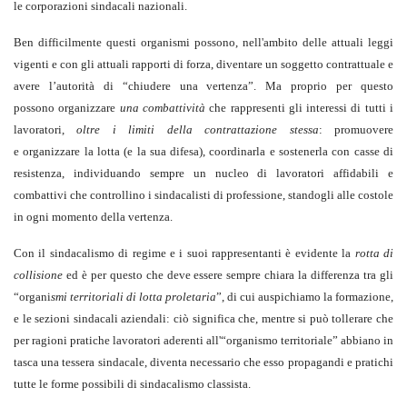
le corporazioni sindacali nazionali.
Ben difficilmente questi organismi possono, nell'ambito delle attuali leggi
vigenti e con gli attuali rapporti di forza, diventare un soggetto contrattuale e
avere l’autorità di “chiudere una vertenza”. Ma proprio per questo
possono organizzare
una combattività
che rappresenti gli interessi di tutti i
lavoratori,
oltre i limiti della contrattazione stessa
: promuovere
e organizzare la lotta (e la sua difesa), coordinarla e sostenerla con casse di
resistenza, individuando sempre un nucleo di lavoratori affidabili e
combattivi che controllino i sindacalisti di professione, standogli alle costole
in ogni momento della vertenza.
Con il sindacalismo di regime e i suoi rappresentanti è evidente la
rotta di
collisione
ed è per questo che deve essere sempre chiara la differenza tra gli
“organi
smi territoriali di lotta proletaria
”, di cui auspichiamo la formazione,
e le sezioni sindacali aziendali: ciò significa che, mentre si può tollerare che
per ragioni pratiche lavoratori aderenti all'“organismo territoriale” abbiano in
tasca una tessera sindacale, diventa necessario che esso propagandi e pratichi
tutte le forme possibili di sindacalismo classista.