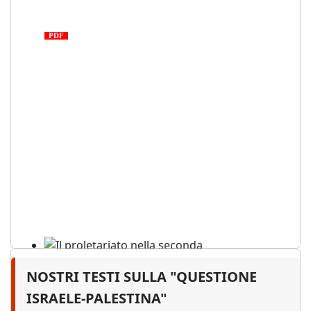
Medio Oriente: cronaca di una
tragedia proletaria
PDF
NOSTRI TESTI SULLA "QUESTIONE
Il proletariato nella seconda
guerra mondiale e nella
ISRAELE-PALESTINA"