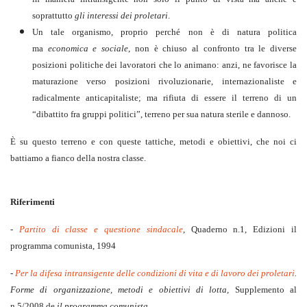
soprattutto
gli interessi dei proletari
.
Un tale organismo, proprio perché non è di natura politica
ma
economica e sociale
, non è chiuso al confronto tra le diverse
posizioni politiche dei lavoratori che lo animano: anzi, ne favorisce la
maturazione verso posizioni rivoluzionarie, internazionaliste e
radicalmente anticapitaliste; ma rifiuta di essere il terreno di un
“dibattito fra gruppi politici”, terreno per sua natura sterile e dannoso.
È su questo terreno e con queste tattiche, metodi e obiettivi, che noi ci
battiamo a fianco della nostra classe.
Riferimenti
-
Partito di classe e questione sindacale
, Quaderno n.1, Edizioni il
programma comunista, 1994
-
Per la difesa intransigente delle condizioni di vita e di lavoro dei proletari
.
Forme di organizzazione, metodi e obiettivi di lotta,
Supplemento al
n.5/2008 de
il programma comunista