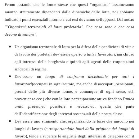
Fermo restando che le forme stesse che questi “organismi” assumeranno
saranno strettamente dipendenti dalle dinamiche delle lotte, noi abbiamo
indicato i punti essenziali intorno a cui essi dovranno svilupparsi. Dal nostro
“’Organismi territoriali di lotta proletaria’. Che cosa sono e che cosa
devono diventare”
:
Un organismo territoriale di lotta per la difesa delle condizioni di vita e
di lavoro dei proletari dev’essere
aperto a tutti i lavoratori
, ma chiuso
agli interessi della borghesia e quindi agli agenti delle corporazioni
sindacali di regime.
Dev’essere un
luogo di confronto decisionale per tutti i
lavoratori
(occupati in ogni settore, ma anche disoccupati, pensionati,
precari delle più diverse forme, e comunque di ogni sesso, età,
provenienza ecc.) che con la loro partecipazione attiva fondano l'
unica
unità proletaria possibile e necessaria
, quella che parte
dall’identificazione degli interessi sostanziali della nostra classe.
Dev’essere uno strumento che, organizzando le forze che nascono nei
luoghi di lavoro (
e trasportandole fuori dalla prigione dei luoghi di
lavoro
), tende a superare le angustie degli interessi di categoria con il