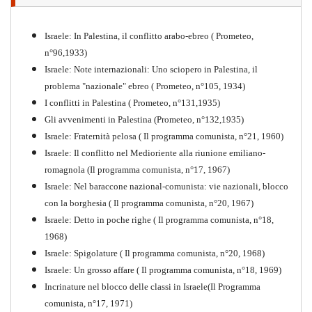
"Resistenza" antifascista
PDF
Quaderno n°4 (nuova edizione 2021)
Israele: In Palestina, il conflitto arabo-ebreo ( Prometeo,
n°96,1933)
Israele: Note internazionali: Uno sciopero in Palestina, il
problema "nazionale" ebreo ( Prometeo, n°105, 1934)
I conflitti in Palestina ( Prometeo, n°131,1935)
Gli avvenimenti in Palestina (Prometeo, n°132,1935)
Israele: Fraternità pelosa ( Il programma comunista, n°21, 1960)
Israele: Il conflitto nel Medioriente alla riunione emiliano-
romagnola (Il programma comunista, n°17, 1967)
Israele: Nel baraccone nazional-comunista: vie nazionali, blocco
con la borghesia ( Il programma comunista, n°20, 1967)
Israele: Detto in poche righe ( Il programma comunista, n°18,
1968)
Storia della Sinistra
Israele: Spigolature ( Il programma comunista, n°20, 1968)
Comunista V
Israele: Un grosso affare ( Il programma comunista, n°18, 1969)
PDF
Incrinature nel blocco delle classi in Israele(Il Programma
comunista, n°17, 1971)