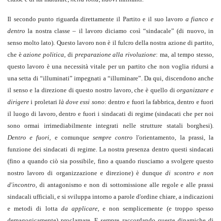
Il secondo punto riguarda direttamente il Partito e il suo lavoro
a fianco e
dentro
la nostra classe – il lavoro diciamo così “sindacale” (di nuovo, in
senso molto lato). Questo lavoro non è il fulcro della nostra azione di partito,
che è
azione politica
, di
preparazione alla rivoluzione
: ma, al tempo stesso,
questo lavoro è una necessità vitale per un partito che non voglia ridursi a
una setta di “illuminati” impegnati a “illuminare”. Da qui, discendono anche
il senso e la direzione di questo nostro lavoro, che è quello di
organizzare e
dirigere
i proletari
là dove essi sono
: dentro e fuori la fabbrica, dentro e fuori
il luogo di lavoro, dentro e fuori i sindacati di regime (sindacati che per noi
sono ormai irrimediabilmente integrati nelle strutture statali borghesi).
Dentro e fuori,
e comunque
sempre contro
l'orientamento, la prassi, la
funzione dei sindacati di regime. La nostra presenza dentro questi sindacati
(fino a quando ciò sia possibile, fino a quando riusciamo a svolgere questo
nostro lavoro di organizzazione e direzione) è dunque
di scontro e non
d'incontro
, di antagonismo e non di sottomissione alle regole e alle prassi
sindacali ufficiali, e si sviluppa intorno a parole d'ordine chiare, a indicazioni
e metodi di lotta
da applicare
, e non semplicemente (e troppo spesso
demagogicamente) proclamare. E sempre raccordando queste dinamiche di