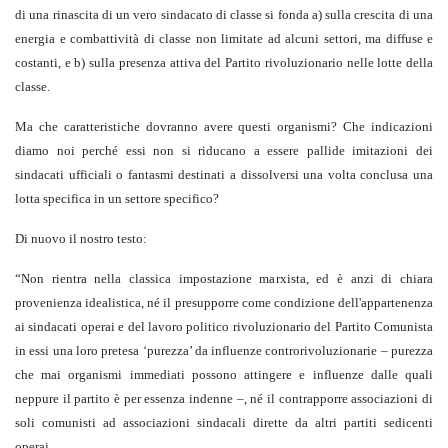
di una rinascita di un vero sindacato di classe si fonda a) sulla crescita di una
energia e combattività di classe non limitate ad alcuni settori, ma diffuse e
costanti, e b) sulla presenza attiva del Partito rivoluzionario nelle lotte della
classe.
Ma che caratteristiche dovranno avere questi organismi? Che indicazioni
diamo noi perché essi non si riducano a essere pallide imitazioni dei
sindacati ufficiali o fantasmi destinati a dissolversi una volta conclusa una
lotta specifica in un settore specifico?
Di nuovo il nostro testo:
“Non rientra nella classica impostazione marxista, ed è anzi di chiara
provenienza idealistica, né il presupporre come condizione dell'appartenenza
ai sindacati operai e del lavoro politico rivoluzionario del Partito Comunista
in essi una loro pretesa ‘purezza’ da influenze controrivoluzionarie – purezza
che mai organismi immediati possono attingere e influenze dalle quali
neppure il partito è per essenza indenne –, né il contrapporre associazioni di
soli comunisti ad associazioni sindacali dirette da altri partiti sedicenti
operai.