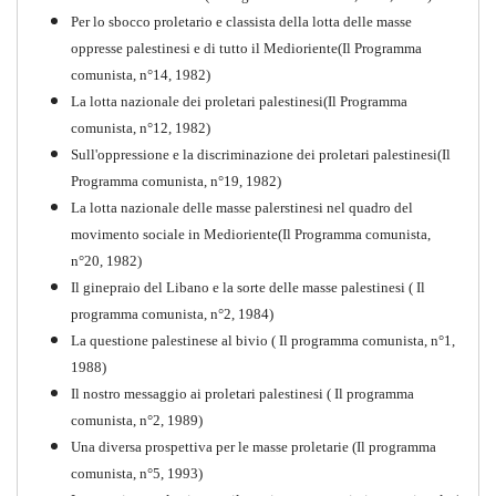
Per lo sbocco proletario e classista della lotta delle masse
oppresse palestinesi e di tutto il Medioriente(Il Programma
comunista, n°14, 1982)
La lotta nazionale dei proletari palestinesi(Il Programma
comunista, n°12, 1982)
Sull'oppressione e la discriminazione dei proletari palestinesi(Il
Programma comunista, n°19, 1982)
La lotta nazionale delle masse palerstinesi nel quadro del
movimento sociale in Medioriente(Il Programma comunista,
1917-2017 Ieri Oggi Domani
n°20, 1982)
Il ginepraio del Libano e la sorte delle masse palestinesi ( Il
Quaderno n°9
PDF
programma comunista, n°2, 1984)
La questione palestinese al bivio ( Il programma comunista, n°1,
1988)
Il nostro messaggio ai proletari palestinesi ( Il programma
comunista, n°2, 1989)
Una diversa prospettiva per le masse proletarie (Il programma
comunista, n°5, 1993)