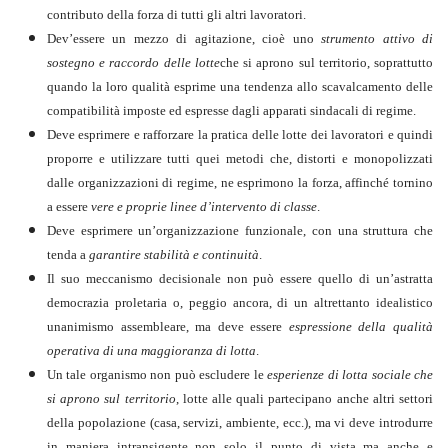
contributo della forza di tutti gli altri lavoratori.
Dev’essere un mezzo di agitazione, cioè uno
strumento attivo di
sostegno e raccordo delle lotte
che si aprono sul territorio, soprattutto
quando la loro qualità esprime una tendenza allo scavalcamento delle
compatibilità imposte ed espresse dagli apparati sindacali di regime.
Deve esprimere e rafforzare la pratica delle lotte dei lavoratori e quindi
proporre e utilizzare tutti quei metodi che, distorti e monopolizzati
dalle organizzazioni di regime, ne esprimono la forza, affinché tornino
a essere
vere e proprie linee d’intervento di classe
.
Deve esprimere un’organizzazione funzionale, con una struttura che
tenda a
garantire stabilità e continuità
.
Il suo meccanismo decisionale non può essere quello di un’astratta
democrazia proletaria o, peggio ancora, di un altrettanto idealistico
unanimismo assembleare, ma deve essere
espressione della qualità
operativa di una maggioranza di lotta
.
Un tale organismo non può escludere le
esperienze di lotta sociale che
si aprono sul territorio
, lotte alle quali partecipano anche altri settori
della popolazione (casa, servizi, ambiente, ecc.), ma vi deve introdurre
in maniera intransigente non solo il punto di vista ma anche e