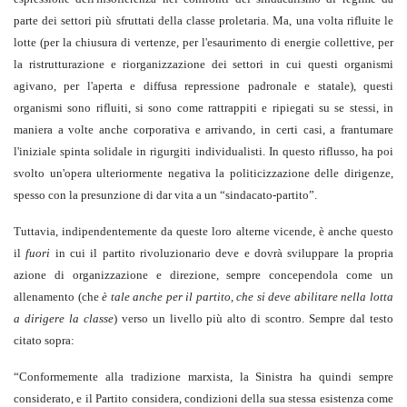
parte dei settori più sfruttati della classe proletaria. Ma, una volta rifluite le
lotte (per la chiusura di vertenze, per l'esaurimento di energie collettive, per
la ristrutturazione e riorganizzazione dei settori in cui questi organismi
agivano, per l'aperta e diffusa repressione padronale e statale), questi
organismi sono rifluiti, si sono come rattrappiti e ripiegati su se stessi, in
maniera a volte anche corporativa e arrivando, in certi casi, a frantumare
l'iniziale spinta solidale in rigurgiti individualisti. In questo riflusso, ha poi
svolto un'opera ulteriormente negativa la politicizzazione delle dirigenze,
spesso con la presunzione di dar vita a un “sindacato-partito”.
Tuttavia, indipendentemente da queste loro alterne vicende, è anche questo
il
fuori
in cui il partito rivoluzionario deve e dovrà sviluppare la propria
azione di organizzazione e direzione, sempre concependola come un
allenamento (che
è tale anche per il partito, che si deve abilitare nella lotta
a dirigere la classe
) verso un livello più alto di scontro. Sempre dal testo
citato sopra:
“Conformemente alla tradizione marxista, la Sinistra ha quindi sempre
considerato, e il Partito considera, condizioni della sua stessa esistenza come