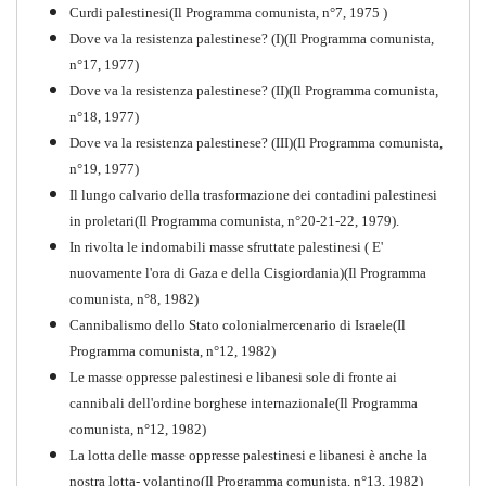
Curdi palestinesi(Il Programma comunista, n°7, 1975 )
Dove va la resistenza palestinese? (I)(Il Programma comunista,
n°17, 1977)
Dove va la resistenza palestinese? (II)(Il Programma comunista,
n°18, 1977)
Dove va la resistenza palestinese? (III)(Il Programma comunista,
n°19, 1977)
Il lungo calvario della trasformazione dei contadini palestinesi
in proletari(Il Programma comunista, n°20-21-22, 1979).
In rivolta le indomabili masse sfruttate palestinesi ( E'
nuovamente l'ora di Gaza e della Cisgiordania)(Il Programma
comunista, n°8, 1982)
Cannibalismo dello Stato colonialmercenario di Israele(Il
Perchè la Russia non era
Programma comunista, n°12, 1982)
comunista
Le masse oppresse palestinesi e libanesi sole di fronte ai
PDF
Quaderno n°10
cannibali dell'ordine borghese internazionale(Il Programma
comunista, n°12, 1982)
La lotta delle masse oppresse palestinesi e libanesi è anche la
nostra lotta- volantino(Il Programma comunista, n°13, 1982)