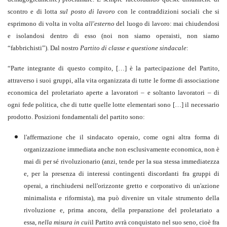
scontro e di lotta
sul posto di lavoro
con le contraddizioni sociali che si
esprimono di volta in volta
all'esterno
del luogo di lavoro: mai chiudendosi
e isolandosi dentro di esso (noi non siamo operaisti, non siamo
“fabbrichisti”). Dal nostro
Partito di classe e questione sindacale
:
“Parte integrante di questo compito, […] è la partecipazione del Partito,
attraverso i suoi gruppi, alla vita organizzata di tutte le forme di associazione
economica del proletariato aperte a lavoratori – e soltanto lavoratori – di
ogni fede politica, che di tutte quelle lotte elementari sono […] il necessario
prodotto. Posizioni fondamentali del partito sono:
l'affermazione che il sindacato operaio, come ogni altra forma di
organizzazione immediata anche non esclusivamente economica, non è
mai di per sé rivoluzionario (anzi, tende per la sua stessa immediatezza
e, per la presenza di interessi contingenti discordanti fra gruppi di
operai, a rinchiudersi nell'orizzonte gretto e corporativo di un'azione
minimalista e riformista), ma può divenire un vitale strumento della
rivoluzione e, prima ancora, della preparazione del proletariato a
essa,
nella misura in cui
il Partito avrà conquistato nel suo seno, cioè fra