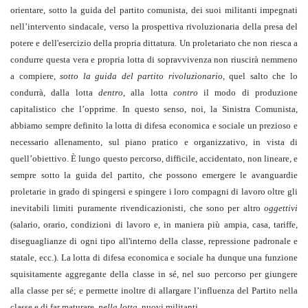
orientare, sotto la guida del partito comunista, dei suoi militanti impegnati
nell’intervento sindacale, verso la prospettiva rivoluzionaria della presa del
potere e dell'esercizio della propria dittatura. Un proletariato che non riesca a
condurre questa vera e propria lotta di sopravvivenza non riuscirà nemmeno
a compiere,
sotto la guida del partito rivoluzionario
, quel salto che lo
condurrà, dalla lotta
dentro
, alla lotta
contro
il modo di produzione
capitalistico che l’opprime. In questo senso, noi, la Sinistra Comunista,
abbiamo sempre definito la lotta di difesa economica e sociale un prezioso e
necessario allenamento, sul piano pratico e organizzativo, in vista di
quell’obiettivo. È lungo questo percorso, difficile, accidentato, non lineare, e
sempre sotto la guida del partito, che possono emergere le avanguardie
proletarie in grado di spingersi e spingere i loro compagni di lavoro oltre gli
inevitabili limiti puramente rivendicazionisti, che sono per altro
oggettivi
(salario, orario, condizioni di lavoro e, in maniera più ampia, casa, tariffe,
diseguaglianze di ogni tipo all'interno della classe, repressione padronale e
statale, ecc.). La lotta di difesa economica e sociale ha dunque una funzione
squisitamente aggregante della classe in sé, nel suo percorso per giungere
alla classe per sé; e permette inoltre di allargare l’influenza del Partito nella
classe e di far maturare,
nella lotta
, nuovi militanti.