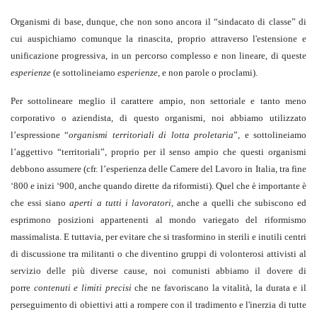
Organismi di base, dunque, che non sono ancora il “sindacato di classe” di
cui auspichiamo comunque la rinascita, proprio attraverso l'estensione e
unificazione progressiva, in un percorso complesso e non lineare, di queste
esperienze
(e sottolineiamo
esperienze
, e non parole o proclami).
Per sottolineare meglio il carattere ampio, non settoriale e tanto meno
corporativo o aziendista, di questo organismi, noi abbiamo utilizzato
l’espressione “
organismi territoriali di lotta proletaria
”, e sottolineiamo
l’aggettivo “territoriali”, proprio per il senso ampio che questi organismi
debbono assumere (cfr. l’esperienza delle Camere del Lavoro in Italia, tra fine
‘800 e inizi ‘900, anche quando dirette da riformisti). Quel che è importante è
che essi siano
aperti a tutti i lavoratori
, anche a quelli che subiscono ed
esprimono posizioni appartenenti al mondo variegato del riformismo
massimalista. E tuttavia, per evitare che si trasformino in sterili e inutili centri
di discussione tra militanti o che diventino gruppi di volonterosi attivisti al
servizio delle più diverse cause, noi comunisti abbiamo il dovere di
porre
contenuti e limiti precisi
che ne favoriscano la vitalità, la durata e il
perseguimento di obiettivi atti a rompere con il tradimento e l'inerzia di tutte