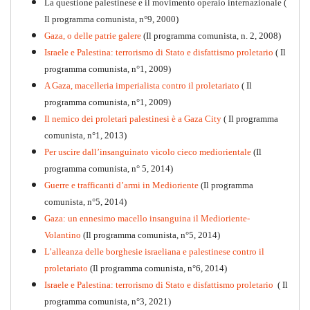
La questione palestinese e il movimento operaio internazionale (
Il programma comunista, n°9, 2000)
Gaza, o delle patrie galere
(Il programma comunista, n. 2, 2008)
Israele e Palestina: terrorismo di Stato e disfattismo proletario
( Il
programma comunista, n°1, 2009)
A Gaza, macelleria imperialista contro il proletariato
( Il
programma comunista, n°1, 2009)
Il nemico dei proletari palestinesi è a Gaza City
( Il programma
Per la difesa intransigente
comunista, n°1, 2013)
PDF
Per uscire dall’insanguinato vicolo cieco mediorientale
(Il
programma comunista, n° 5, 2014)
Guerre e trafficanti d’armi in Medioriente
(Il programma
comunista, n°5, 2014)
Gaza: un ennesimo macello insanguina il Medioriente-
Volantino
(Il programma comunista, n°5, 2014)
L’alleanza delle borghesie israeliana e palestinese contro il
proletariato
(Il programma comunista, n°6, 2014)
Israele e Palestina: terrorismo di Stato e disfattismo proletario
( Il
programma comunista, n°3, 2021)