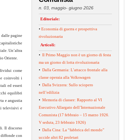
n. 03, maggio- giugno 2026
Editoriale:
•
Economia di guerra e prospettiva
 dalle pagine
rivoluzionaria
apitalistiche
Articoli:
ale. Un’altra
•
Il Primo Maggio non è un giorno di festa
io Oriente.
ma un giorno di lotta rivoluzionaria
•
Dalla Germania: L’attacco frontale alla
ndividui come
classe operaia alla Volkswagen
e coinvolti i
•
Dalla Svizzera: Sullo sciopero
tali ed esseri
nell’edilizia
cchi equilibri
•
Memoria di classee: Rapporto al VI
rta e angustia
Esecutivo Allargato dell’Internazionale
i televisivi e
Comunista (17 febbraio – 15 marzo 1926.
V seduta, 23 febbraio 1926)
i. Il discorso
•
Dalla Cina: La “fabbrica del mondo”
i diffonde con
uccide altri 82 proletari