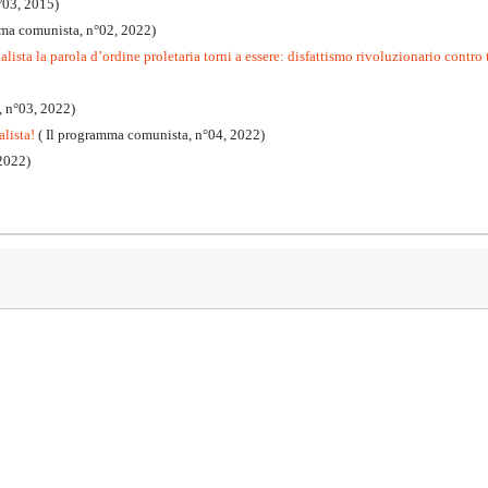
°03, 2015)
mma comunista, n°02, 2022)
lista la parola d’ordine proletaria torni a essere: disfattismo rivoluzionario contro t
, n°03, 2022)
alista!
( Il programma comunista, n°04, 2022)
2022)