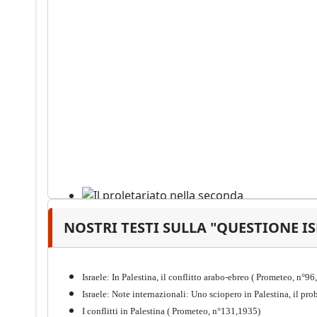
NOSTRI TESTI SULLA "QUESTIONE I
Il proletariato nella seconda
guerra mondiale e nella
"Resistenza" antifascista
Israele: In Palestina, il conflitto arabo-ebreo ( Prometeo, n°9
PDF
Quaderno n°4 (nuova edizione 2021)
Israele: Note internazionali: Uno sciopero in Palestina, il p
I conflitti in Palestina ( Prometeo, n°131,1935)