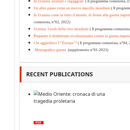
In Ucraina, neutrali e ingaggiati
( Il programma comunista, n
Un altro passo verso un nuovo macello mondiale
( Il progra
In Ucraina come in tutto il mondo, di fronte alla guerra imperia
comunista, n°02, 2022)
Ucraina. I nodi della crisi mondiale
( Il programma comunista
Preparare il disfattismo rivoluzionario contro la guerra imperi
Chi aggredisce l’“Europa”?
( Il programma comunista, n°04, 
Monografico guerra
(supplemento n°01-2023)
Kommunistisches Programm
PDF
n°10 - 2026
RECENT PUBLICATIONS
Medio Oriente: cronaca di una
tragedia proletaria
PDF