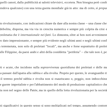
 quelli canori, dalla pubblicità ai salotti televisivi, eccetera. Non bisogna però con
tendeva qualcuno) con una terza guerra mondiale già in atto: ma di certo,
si prep
to rivoluzionario, con indicazioni chiare da dare alla nostra classe – una classe ch
ndebolita, dispersa, ma via via in crescita numerica e sempre più colpita da crisi
 proletaria che è
internazionale nei fatti
. Lo dimostra, oltre ai ben noti avveniment
o dato impressionante, e sempre più evidente negli ultimi anni e negli ultimi confl
terremotata, non solo di proletari “locali”, ma anche e forse soprattutto di prole
le Filippine, da paesi arabi e altri della cosiddetta “periferia” – che tale non è, pe
ti e acute, che incidono sulla
sopravvivenza quotidiana
dei proletari e delle ma
 passare dall'apatia alla rabbia e alla rivolta. Proprio per questo, le avanguardie r
il terreno perché rabbia e rivolta non si esauriscano o, peggio, non imbocchino
le guerre imperialiste e per l'abbattimento del modo di produzione capitalistico ch
ia non nel segno delle Patrie, ma in quello della lotta rivoluzionaria per la società
enti significativi in questo senso si sono moltiplicati nel tempo, assumendo conto