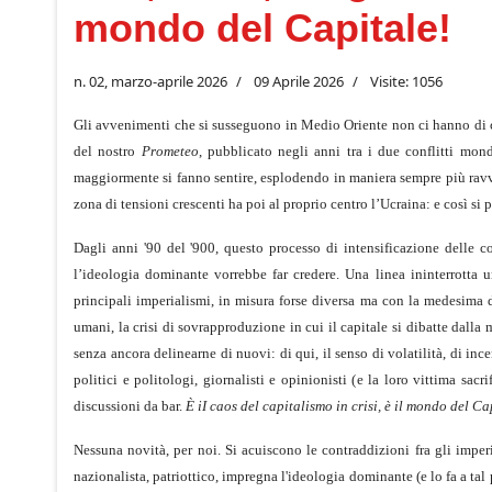
mondo del Capitale!
n. 02, marzo-aprile 2026
09 Aprile 2026
Visite: 1056
Gli avvenimenti che si susseguono in Medio Oriente non ci hanno di c
del nostro
Prometeo
, pubblicato negli anni tra i due conflitti mon
maggiormente si fanno sentire, esplodendo in maniera sempre più ravv
zona di tensioni crescenti ha poi al proprio centro l’Ucraina: e così si 
Dagli anni '90 del '900, questo processo di intensificazione delle c
l’ideologia dominante vorrebbe far credere. Una linea ininterrotta u
principali imperialismi, in misura forse diversa ma con la medesima di
umani, la crisi di sovrapproduzione in cui il capitale si dibatte dalla 
senza ancora delinearne di nuovi: di qui, il senso di volatilità, di in
politici e politologi, giornalisti e opinionisti (e la loro vittima sac
discussioni da bar.
È iI caos del capitalismo in crisi, è il mondo del Ca
Nessuna novità, per noi. Si acuiscono le contraddizioni fra gli imperia
nazionalista, patriottico, impregna l'ideologia dominante (e lo fa a tal