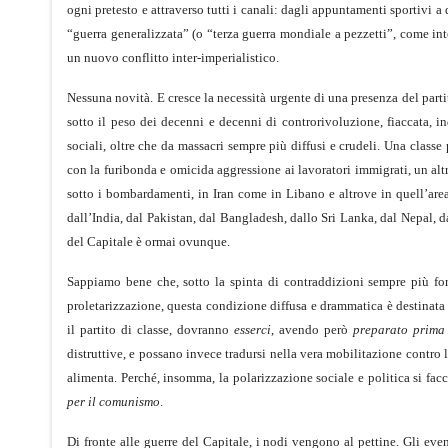
ogni pretesto e attraverso tutti i canali: dagli appuntamenti sportivi a
“guerra generalizzata” (o “terza guerra mondiale a pezzetti”, come in
un nuovo conflitto inter-imperialistico.
Nessuna novità. E cresce la necessità urgente di una presenza del parti
sotto il peso dei decenni e decenni di controrivoluzione, fiaccata, i
sociali, oltre che da massacri sempre più diffusi e crudeli. Una classe
con la furibonda e omicida aggressione ai lavoratori immigrati, un altr
sotto i bombardamenti, in Iran come in Libano e altrove in quell’area 
dall’India, dal Pakistan, dal Bangladesh, dallo Sri Lanka, dal Nepal, dal
del Capitale è ormai ovunque.
Sappiamo bene che, sotto la spinta di contraddizioni sempre più for
proletarizzazione, questa condizione diffusa e drammatica è destinata a
il partito di classe, dovranno
esserci
, avendo però
preparato prima
distruttive, e possano invece tradursi nella vera mobilitazione contro 
alimenta. Perché, insomma, la polarizzazione sociale e politica si facc
per il comunismo
.
Di fronte alle guerre del Capitale, i nodi vengono al pettine. Gli ev