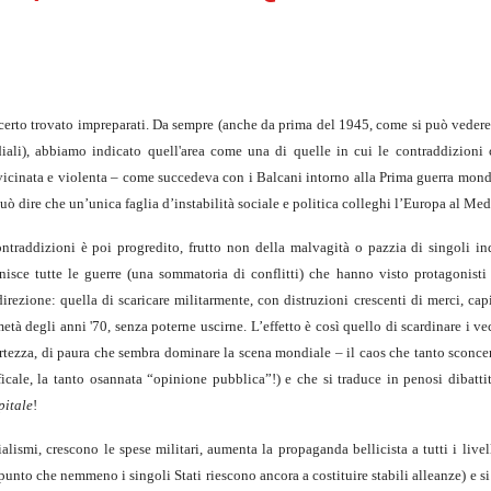
erto trovato impreparati. Da sempre (anche da prima del 1945, come si può vedere
diali), abbiamo indicato quell'area come una di quelle in cui le contraddizioni c
icinata e violenta – come succedeva con i Balcani intorno alla Prima guerra mondi
può dire che un’unica faglia d’instabilità sociale e politica colleghi l’Europa al Med
ontraddizioni è poi progredito, frutto non della malvagità o pazzia di singoli i
nisce tutte le guerre (una sommatoria di conflitti) che hanno visto protagonisti 
rezione: quella di scaricare militarmente, con distruzioni crescenti di merci, capi
metà degli anni '70, senza poterne uscirne. L’effetto è così quello di scardinare i ve
certezza, di paura che sembra dominare la scena mondiale – il caos che tanto sconce
rificale, la tanto osannata “opinione pubblica”!) e che si traduce in penosi dibattit
pitale
!
lismi, crescono le spese militari, aumenta la propaganda bellicista a tutti i livell
 punto che nemmeno i singoli Stati riescono ancora a costituire stabili alleanze) e s