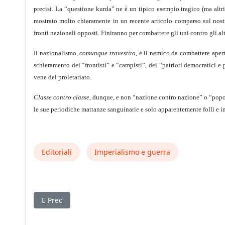
precisi. La “questione kurda” ne è un tipico esempio tragico (ma altri
mostrato molto chiaramente in un recente articolo comparso sul nos
fronti nazionali opposti. Finiranno per combattere gli uni contro gli al
Il nazionalismo,
comunque travestito
, è il nemico da combattere apert
schieramento dei “frontisti” e “campisti”, dei “patrioti democratici e 
vene del proletariato.
Classe contro classe
, dunque, e non “nazione contro nazione” o “popolo
le sue periodiche mattanze sanguinarie e solo apparentemente folli e i
Editoriali
Imperialismo e guerra
Articolo precedente: Contro le guerre imperialiste, s
Prec