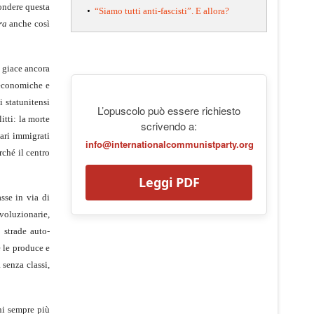
fondere questa
•
“Siamo tutti anti-fascisti”. E allora?
ara
anche così
e giace ancora
 economiche e
i statunitensi
L’opuscolo può essere richiesto
itti: la morte
scrivendo a:
tari immigrati
info@internationalcommunistparty.org
rché il centro
Leggi PDF
sse in via di
ivoluzionarie,
 strade auto-
e le produce e
 senza classi,
rni sempre più