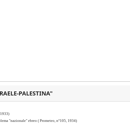
SRAELE-PALESTINA"
6,1933)
roblema "nazionale" ebreo ( Prometeo, n°105, 1934)