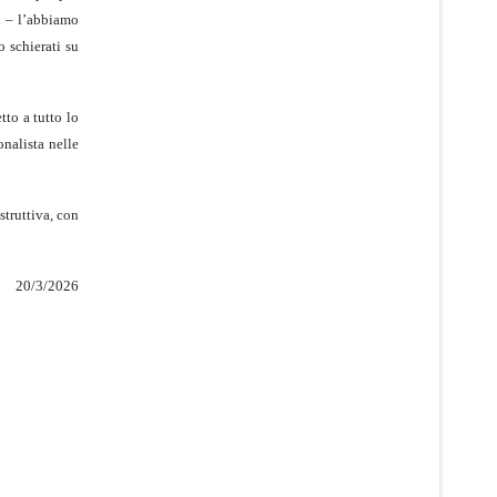
di – l’abbiamo
o schierati su
tto a tutto lo
onalista nelle
struttiva, con
26