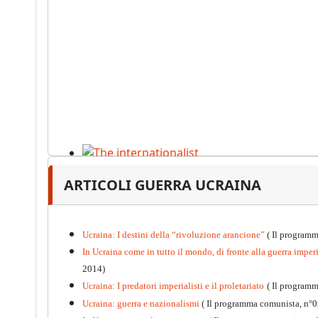
The internationalist
ARTICOLI GUERRA UCRAINA
PDF
n
.12
, 2026
Ucraina: I destini della “rivoluzione arancione”
( Il programm
In Ucraina come in tutto il mondo, di fronte alla guerra imperia
2014)
Ucraina: I predatori imperialisti e il proletariato
( Il program
Ucraina: guerra e nazionalismi
( Il programma comunista, n°0