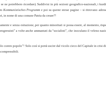
 se ne potrebbero ricordare). Suddivisi in più sezioni geografico-nazionali, i kur
tro
Kommunistisches Programm
e poi su queste stesse pagine – si ritrovano adess
tri, in nome di una comune Patria da creare?!
amente e senza esitazione, per quanto minoritari si possa essere, al momento, rispe
progressisti” a volte anche ammantati da “socialisti”, che inoculano il veleno nazi
 contro popolo”! Solo così si potrà uscire dal vicolo cieco del Capitale in crisi di
ncomprensibili.
20/3/20
empre e comunque disfattismo rivoluzionario