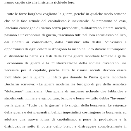
hanno capito ciò che il sistema richiede loro:
- tutte le forze borghesi vogliono la guerra, perché in qualche modo sentono
che nella fase attuale del capitalismo è inevitabile. Si preparano ad essa,
lanciano campagne di riarmo senza precedenti, militarizzano l'intera società,
passano a un'economia di guerra, trascinano tutti nel loro entusiasmo bellico,
dai liberali ai conservatori, dalla "sinistra" alla destra. Sciovinisti e
opportunisti di ogni colore si stringono la mano nel loro dovere autoimposto
di difendere la patria e i fasti della Prima guerra mondiale tornano a galla.
L'economia di guerra e la militarizzazione della società diventano una
necessità per il capitale, perché tutte le risorse sociali devono essere
mobilitate per la guerra. E infatti già durante la Prima guerra mondiale
Bucharin scriveva: «La guerra moderna ha bisogno di più della semplice
“dotazione” finanziaria. Una guerra di successo richiede che fabbriche e
stabilimenti, miniere e agricoltura, banche e borse — tutto debba “lavorare”
per la guerra. “Tutto per la guerra” è lo slogan della borghesia. Le esigenze
della guerra e dei preparativi bellici imperialisti costringono la borghesia ad
adottare una nuova forma di capitalismo, a porre la produzione e la
distribuzione sotto il potere dello Stato, a distruggere completamente il