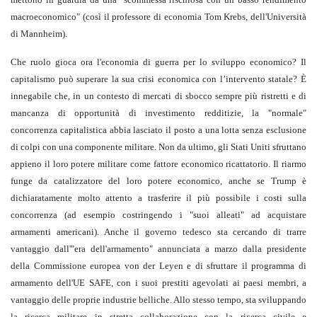
macroeconomico" (così il professore di economia Tom Krebs, dell'Università
di Mannheim).
Che ruolo gioca ora l'economia di guerra per lo sviluppo economico? Il
capitalismo può superare la sua crisi economica con l’intervento statale? È
innegabile che, in un contesto di mercati di sbocco sempre più ristretti e di
mancanza di opportunità di investimento redditizie, la "normale"
concorrenza capitalistica abbia lasciato il posto a una lotta senza esclusione
di colpi con una componente militare. Non da ultimo, gli Stati Uniti sfruttano
appieno il loro potere militare come fattore economico ricattatorio. Il riarmo
funge da catalizzatore del loro potere economico, anche se Trump è
dichiaratamente molto attento a trasferire il più possibile i costi sulla
concorrenza (ad esempio costringendo i "suoi alleati" ad acquistare
armamenti americani). Anche il governo tedesco sta cercando di trarre
vantaggio dall'"era dell'armamento" annunciata a marzo dalla presidente
della Commissione europea von der Leyen e di sfruttare il programma di
armamento dell'UE SAFE, con i suoi prestiti agevolati ai paesi membri, a
vantaggio delle proprie industrie belliche. Allo stesso tempo, sta sviluppando
la ricerca militare in stretta collaborazione con la ricerca civile e