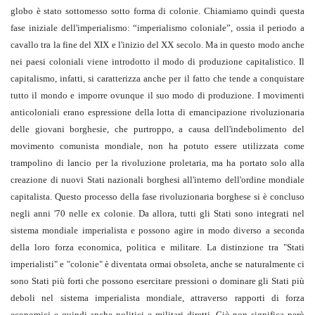
globo è stato sottomesso sotto forma di colonie. Chiamiamo quindi questa
fase iniziale dell'imperialismo: “imperialismo coloniale”, ossia il periodo a
cavallo tra la fine del XIX e l'inizio del XX secolo. Ma in questo modo anche
nei paesi coloniali viene introdotto il modo di produzione capitalistico. Il
capitalismo, infatti, si caratterizza anche per il fatto che tende a conquistare
tutto il mondo e imporre ovunque il suo modo di produzione. I movimenti
anticoloniali erano espressione della lotta di emancipazione rivoluzionaria
delle giovani borghesie, che purtroppo, a causa dell'indebolimento del
movimento comunista mondiale, non ha potuto essere utilizzata come
trampolino di lancio per la rivoluzione proletaria, ma ha portato solo alla
creazione di nuovi Stati nazionali borghesi all'interno dell'ordine mondiale
capitalista. Questo processo della fase rivoluzionaria borghese si è concluso
negli anni '70 nelle ex colonie. Da allora, tutti gli Stati sono integrati nel
sistema mondiale imperialista e possono agire in modo diverso a seconda
della loro forza economica, politica e militare. La distinzione tra "Stati
imperialisti" e "colonie" è diventata ormai obsoleta, anche se naturalmente ci
sono Stati più forti che possono esercitare pressioni o dominare gli Stati più
deboli nel sistema imperialista mondiale, attraverso rapporti di forza
economici e quindi anche politici e militari diretti. Ciò non significa però