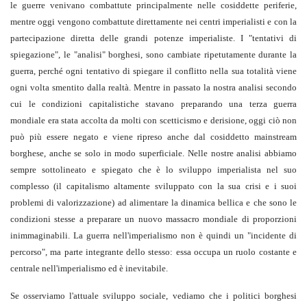
le guerre venivano combattute principalmente nelle cosiddette periferie,
mentre oggi vengono combattute direttamente nei centri imperialisti e con la
partecipazione diretta delle grandi potenze imperialiste. I "tentativi di
spiegazione", le "analisi" borghesi, sono cambiate ripetutamente durante la
guerra, perché ogni tentativo di spiegare il conflitto nella sua totalità viene
ogni volta smentito dalla realtà. Mentre in passato la nostra analisi secondo
cui le condizioni capitalistiche stavano preparando una terza guerra
mondiale era stata accolta da molti con scetticismo e derisione, oggi ciò non
può più essere negato e viene ripreso anche dal cosiddetto mainstream
borghese, anche se solo in modo superficiale. Nelle nostre analisi abbiamo
sempre sottolineato e spiegato che è lo sviluppo imperialista nel suo
complesso (il capitalismo altamente sviluppato con la sua crisi e i suoi
problemi di valorizzazione) ad alimentare la dinamica bellica e che sono le
condizioni stesse a preparare un nuovo massacro mondiale di proporzioni
inimmaginabili. La guerra nell'imperialismo non è quindi un "incidente di
percorso", ma parte integrante dello stesso: essa occupa un ruolo costante e
centrale nell'imperialismo ed è inevitabile.
Se osserviamo l'attuale sviluppo sociale, vediamo che i politici borghesi