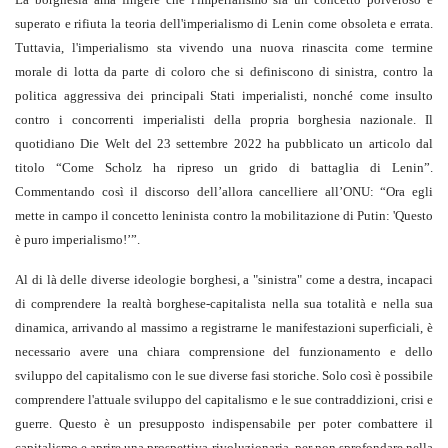
superato e rifiuta la teoria dell'imperialismo di Lenin come obsoleta e errata.
Tuttavia, l'imperialismo sta vivendo una nuova rinascita come termine
morale di lotta da parte di coloro che si definiscono di sinistra, contro la
politica aggressiva dei principali Stati imperialisti, nonché come insulto
contro i concorrenti imperialisti della propria borghesia nazionale. Il
quotidiano Die Welt del 23 settembre 2022 ha pubblicato un articolo dal
titolo “Come Scholz ha ripreso un grido di battaglia di Lenin”.
Commentando così il discorso dell’allora cancelliere all’ONU: “Ora egli
mette in campo il concetto leninista contro la mobilitazione di Putin: 'Questo
è puro imperialismo!’”.
Al di là delle diverse ideologie borghesi, a "sinistra" come a destra, incapaci
di comprendere la realtà borghese-capitalista nella sua totalità e nella sua
dinamica, arrivando al massimo a registrarne le manifestazioni superficiali, è
necessario avere una chiara comprensione del funzionamento e dello
sviluppo del capitalismo con le sue diverse fasi storiche. Solo così è possibile
comprendere l'attuale sviluppo del capitalismo e le sue contraddizioni, crisi e
guerre. Questo è un presupposto indispensabile per poter combattere il
capitalismo e aprire una prospettiva rivoluzionaria, per non sprofondare nella