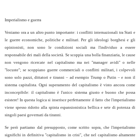
Imperialismo e guerra
Veniamo ora a un altro punto importante: i conflitti internazionali tra Stati e
le guerre economiche, politiche e militari. Per gli ideologi borghesi e gli
opinionisti, non sono le condizioni sociali ma l'individuo a essere
responsabile dei mali della società. Se scoppia una bolla finanziaria, le cause
non vengono ricercate nel capitalismo ma nei "manager avidi" o nelle
"locuste"; se scoppiano guerre commerciali o conflitti militari, i colpevoli
sono solo pazzi, dittatori e tiranni – ad esempio Trump o Putin – e non il
sistema capitalista. Ogni superamento del capitalismo è visto ancora come
inconcepibile: il capitalismo è l'unico sistema giusto e buono che possa
esistere! In questa logica si inserisce perfettamente il fatto che l'imperialismo
viene spesso ridotto alla spinta espansionistica bellica e sete di potenza di
singoli paesi governati da tiranni.
Se però partiamo dal presupposto, come scritto sopra, che l'imperialismo
significhi in definitiva "capitalismo in crisi", che nel capitalismo altamente