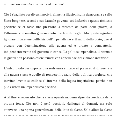
militarizzazione - Sì alla pace e al disarmo".
Ciò è sbagliato per diversi motivi: alimenta illusioni sulla democrazia e sullo
Stato borghese, secondo cui l'attuale governo soddisferebbe queste richieste
pacifiste se ci fosse una pressione sufficiente da parte della piazza, o
l’illusione che un altro governo potrebbe fare di meglio. Ma questo significa
ignorare il carattere bellicista dell'imperialismo e il ruolo dello Stato, che si
prepara con determinazione alla guerra ed è pronto a combatterla,
indipendentemente dal governo in carica. La politica imperialista, il riarmo e
la guerra non possono essere fermati con appelli pacifici e buone intenzioni.
L'unico modo per opporre una resistenza efficace ai preparativi di guerra e
alla guerra stessa è quello di rompere il quadro della politica borghese, che
inevitabilmente si colloca all'interno della logica imperialista, perché non
può esistere un imperialismo pacifico.
A tal fine, è necessario che la classe operaia moderna riprenda coscienza della
propria forza. Ciò non è però possibile dall'oggi al domani, ma solo
attraverso una ripresa generalizzata della lotta di classe. Solo allora la classe
operaia, e solo la classe operaia, avrà la forza di mandare all'aria i piani dei