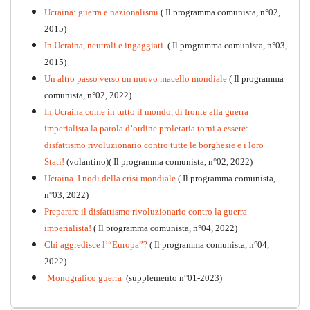
Ucraina: guerra e nazionalismi
( Il programma comunista, n°02,
2015)
In Ucraina, neutrali e ingaggiati
( Il programma comunista, n°03,
2015)
Un altro passo verso un nuovo macello mondiale
( Il programma
Kommunistisches Programm
comunista, n°02, 2022)
PDF
n°10 - 2026
In Ucraina come in tutto il mondo, di fronte alla guerra
imperialista la parola d’ordine proletaria torni a essere:
disfattismo rivoluzionario contro tutte le borghesie e i loro
Stati!
(volantino)( Il programma comunista, n°02, 2022)
Ucraina. I nodi della crisi mondiale
( Il programma comunista,
n°03, 2022)
Preparare il disfattismo rivoluzionario contro la guerra
imperialista!
( Il programma comunista, n°04, 2022)
Chi aggredisce l’“Europa”?
( Il programma comunista, n°04,
2022)
Monografico guerra
(supplemento n°01-2023)