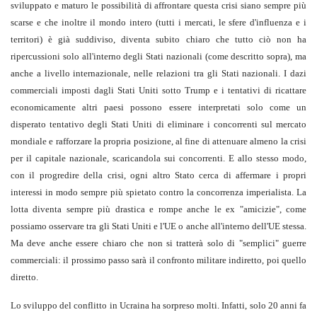
sviluppato e maturo le possibilità di affrontare questa crisi siano sempre più
scarse e che inoltre il mondo intero (tutti i mercati, le sfere d'influenza e i
territori) è già suddiviso, diventa subito chiaro che tutto ciò non ha
ripercussioni solo all'interno degli Stati nazionali (come descritto sopra), ma
anche a livello internazionale, nelle relazioni tra gli Stati nazionali. I dazi
commerciali imposti dagli Stati Uniti sotto Trump e i tentativi di ricattare
economicamente altri paesi possono essere interpretati solo come un
disperato tentativo degli Stati Uniti di eliminare i concorrenti sul mercato
mondiale e rafforzare la propria posizione, al fine di attenuare almeno la crisi
per il capitale nazionale, scaricandola sui concorrenti. E allo stesso modo,
con il progredire della crisi, ogni altro Stato cerca di affermare i propri
interessi in modo sempre più spietato contro la concorrenza imperialista. La
lotta diventa sempre più drastica e rompe anche le ex "amicizie", come
possiamo osservare tra gli Stati Uniti e l'UE o anche all'interno dell'UE stessa.
Ma deve anche essere chiaro che non si tratterà solo di "semplici" guerre
commerciali: il prossimo passo sarà il confronto militare indiretto, poi quello
diretto.
Lo sviluppo del conflitto in Ucraina ha sorpreso molti. Infatti, solo 20 anni fa