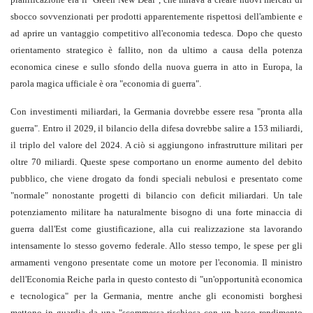
sbocco sovvenzionati per prodotti apparentemente rispettosi dell'ambiente e
ad aprire un vantaggio competitivo all'economia tedesca. Dopo che questo
orientamento strategico è fallito, non da ultimo a causa della potenza
economica cinese e sullo sfondo della nuova guerra in atto in Europa, la
parola magica ufficiale è ora "economia di guerra".
Con investimenti miliardari, la Germania dovrebbe essere resa "pronta alla
guerra". Entro il 2029, il bilancio della difesa dovrebbe salire a 153 miliardi,
il triplo del valore del 2024. A ciò si aggiungono infrastrutture militari per
oltre 70 miliardi. Queste spese comportano un enorme aumento del debito
pubblico, che viene drogato da fondi speciali nebulosi e presentato come
"normale" nonostante progetti di bilancio con deficit miliardari. Un tale
potenziamento militare ha naturalmente bisogno di una forte minaccia di
guerra dall'Est come giustificazione, alla cui realizzazione sta lavorando
intensamente lo stesso governo federale. Allo stesso tempo, le spese per gli
armamenti vengono presentate come un motore per l'economia. Il ministro
dell'Economia Reiche parla in questo contesto di "un'opportunità economica
e tecnologica" per la Germania, mentre anche gli economisti borghesi
mettono in guardia da una "scommessa rischiosa con un basso rendimento