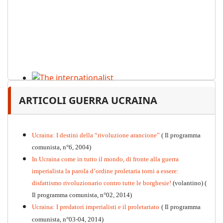
The internationalist
ARTICOLI GUERRA UCRAINA
PDF
n
.12
, 2026
Ucraina: I destini della “rivoluzione arancione”
( Il programma
comunista, n°6, 2004)
In Ucraina come in tutto il mondo, di fronte alla guerra
imperialista la parola d’ordine proletaria torni a essere:
disfattismo rivoluzionario contro tutte le borghesie!
(volantino)
(
Il programma comunista, n°02, 2014)
Ucraina: I predatori imperialisti e il proletariato
( Il programma
comunista, n°03-04, 2014)