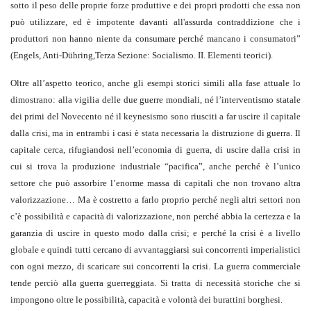
sotto il peso delle proprie forze produttive e dei propri prodotti che essa non
può utilizzare, ed è impotente davanti all'assurda contraddizione che i
produttori non hanno niente da consumare perché mancano i consumatori”
(Engels, Anti-Dühring,Terza Sezione: Socialismo. II. Elementi teorici).
Oltre all’aspetto teorico, anche gli esempi storici simili alla fase attuale lo
dimostrano: alla vigilia delle due guerre mondiali, né l’interventismo statale
dei primi del Novecento né il keynesismo sono riusciti a far uscire il capitale
dalla crisi, ma in entrambi i casi è stata necessaria la distruzione di guerra. Il
capitale cerca, rifugiandosi nell’economia di guerra, di uscire dalla crisi in
cui si trova la produzione industriale “pacifica”, anche perché è l’unico
settore che può assorbire l’enorme massa di capitali che non trovano altra
valorizzazione… Ma è costretto a farlo proprio perché negli altri settori non
c’è possibilità e capacità di valorizzazione, non perché abbia la certezza e la
garanzia di uscire in questo modo dalla crisi; e perché la crisi è a livello
globale e quindi tutti cercano di avvantaggiarsi sui concorrenti imperialistici
con ogni mezzo, di scaricare sui concorrenti la crisi. La guerra commerciale
tende perciò alla guerra guerreggiata. Si tratta di necessità storiche che si
impongono oltre le possibilità, capacità e volontà dei burattini borghesi.