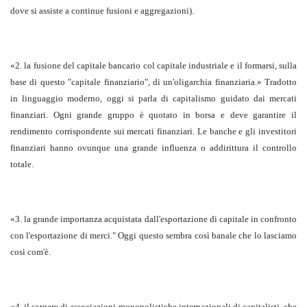
dove si assiste a continue fusioni e aggregazioni).
«2. la fusione del capitale bancario col capitale industriale e il formarsi, sulla
base di questo "capitale finanziario", di un'oligarchia finanziaria.» Tradotto
in linguaggio moderno, oggi si parla di capitalismo guidato dai mercati
finanziari. Ogni grande gruppo è quotato in borsa e deve garantire il
rendimento corrispondente sui mercati finanziari. Le banche e gli investitori
finanziari hanno ovunque una grande influenza o addirittura il controllo
totale.
«3. la grande importanza acquistata dall'esportazione di capitale in confronto
con l'esportazione di merci." Oggi questo sembra così banale che lo lasciamo
così com'è.
«4. il sorgere di associazioni monopolistiche internazionali di capitalisti, che