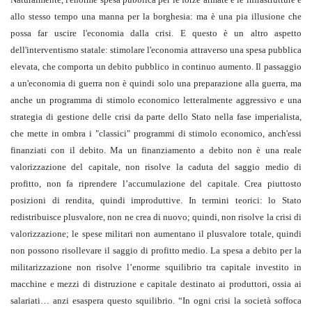
allo stesso tempo una manna per la borghesia: ma è una pia illusione che
possa far uscire l'economia dalla crisi. E questo è un altro aspetto
dell'interventismo statale: stimolare l'economia attraverso una spesa pubblica
elevata, che comporta un debito pubblico in continuo aumento. Il passaggio
a un'economia di guerra non è quindi solo una preparazione alla guerra, ma
anche un programma di stimolo economico letteralmente aggressivo e una
strategia di gestione delle crisi da parte dello Stato nella fase imperialista,
che mette in ombra i "classici" programmi di stimolo economico, anch'essi
finanziati con il debito. Ma un finanziamento a debito non è una reale
valorizzazione del capitale, non risolve la caduta del saggio medio di
profitto, non fa riprendere l’accumulazione del capitale. Crea piuttosto
posizioni di rendita, quindi improduttive. In termini teorici: lo Stato
redistribuisce plusvalore, non ne crea di nuovo; quindi, non risolve la crisi di
valorizzazione; le spese militari non aumentano il plusvalore totale, quindi
non possono risollevare il saggio di profitto medio. La spesa a debito per la
militarizzazione non risolve l’enorme squilibrio tra capitale investito in
macchine e mezzi di distruzione e capitale destinato ai produttori, ossia ai
salariati… anzi esaspera questo squilibrio. “In ogni crisi la società soffoca