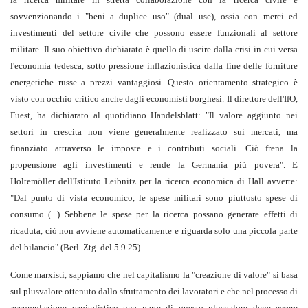
sovvenzionando i "beni a duplice uso" (dual use), ossia con merci ed
investimenti del settore civile che possono essere funzionali al settore
militare. Il suo obiettivo dichiarato è quello di uscire dalla crisi in cui versa
l'economia tedesca, sotto pressione inflazionistica dalla fine delle forniture
energetiche russe a prezzi vantaggiosi. Questo orientamento strategico è
visto con occhio critico anche dagli economisti borghesi. Il direttore dell'IfO,
Fuest, ha dichiarato al quotidiano Handelsblatt: "Il valore aggiunto nei
settori in crescita non viene generalmente realizzato sui mercati, ma
finanziato attraverso le imposte e i contributi sociali. Ciò frena la
propensione agli investimenti e rende la Germania più povera". E
Holtemöller dell'Istituto Leibnitz per la ricerca economica di Hall avverte:
"Dal punto di vista economico, le spese militari sono piuttosto spese di
consumo (...) Sebbene le spese per la ricerca possano generare effetti di
ricaduta, ciò non avviene automaticamente e riguarda solo una piccola parte
del bilancio" (Berl. Ztg. del 5.9.25).
Come marxisti, sappiamo che nel capitalismo la "creazione di valore" si basa
sul plusvalore ottenuto dallo sfruttamento dei lavoratori e che nel processo di
accumulazione capitalistico una parte di questo plusvalore deve essere