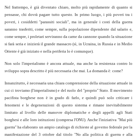
Nel frattempo, è già diventato chiaro, molto più rapidamente di quanto si
pensasse, chi dovrà pagare tutto questo. In primo luogo, i più poveri tra i
poveri, i cosiddetti "parassiti sociali", ma in generale i costi della guerra
saranno trasferiti, come sempre, sulla popolazione dipendente dal salario e,
come sempre, i proletari serviranno da carne da cannone quando la situazione
si farà seria e inizierà il grande massacro (sì, in Ucraina, in Russia e in Medio
Oriente è già iniziato e nella periferia lo è comunque).
Non solo l'imperialismo è ancora attuale, ma anche la resistenza contro lo
sviluppo sopra descritto è più necessaria che mai. La domanda è: come?
Innanzitutto, è necessaria una chiara comprensione della situazione attuale in
cui ci troviamo (l'imperialismo) e del ruolo del "proprio" Stato. Il movimento
pacifista borghese non è in grado di farlo, e quindi può solo criticare i
fenomeni e le degenerazioni di questo sistema e rimane inevitabilmente
limitato al livello delle manovre diplomatiche e degli appelli agli Stati
borghesi e alle loro istituzioni (compresa l'ONU). Anche l'iniziativa "Mai più
guerra" ha elaborato un ampio catalogo di richieste al governo federale per la
manifestazione del 3 ottobre dal titolo "No alla politica di guerra e alla