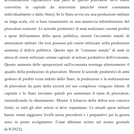
convertita in capitale da reinvestire (anziché essere consumata
individualmente o dallo Stato). Se lo Stato avvia ora una produzione militare
su larga scala, ciò si basa innanzitutto su una massiccia ridistribuzione del
plusvalore esistente. Le aziende produttrici di armi realizzano enormi profitti
a spese dell'aumento della spesa pubblica, mentre l'accumulo statale di
attrezzature militari che non possono più essere utilizzate nella produzione
aumenta il deficit pubblico. Questo tipo di "consumo statale" di armi in
attesa di essere utilizzate sottrae capitale al settore produttivo dell'economia.
Questo aumento delle sproporzioni nell'economia restringe ulteriormente il
quadro della produzione di plusvalore. Mentre le aziende produttrici di armi
godono di profitti extra indotti dallo Stato, la produzione e la realizzazione
di plusvalore da parte della società nel suo complesso vengono ridotte. Il
capitale e lo Stato lavorano quindi per aumentare il tasso di plusvalore,
intensificando lo sfruttamento. Mentre il bilancio della difesa non conosce
limiti, in tutti gli altri settori si deve risparmiare. Le attuali spese militari
hanno ormai raggiunto livelli senza precedenti e i preparativi per la guerra
sono in pieno svolgimento. Come abbiamo scritto sul nostro giornale
(n.9/2025):