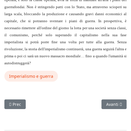
guerrafondai. Non è stringendo patti con lo Stato, ma attraverso scioperi su
larga scala, bloccando la produzione e causando gravi danni economici al
capitale, che si potranno sventare i piani di guerra. In prospettiva, è
necessario rimettere all'ordine del giorno la lotta per una società senza classi,
il comunismo, perché solo superando il capitalismo nella sua fase
imperialista si potrà porre fine una volta per tutte alla guerra. Senza
rivoluzione, la storia dell'imperialismo continuerà, una guerra seguirà l'altra e
prima o poi ci sarà un nuovo massacro mondiale… fino a quando l'umanità si
autodistruggerà?
Imperialismo e guerra
Articolo precedente: A Minneapolis e dintorni, di Stato si muo
Articolo suc
Prec
Avanti