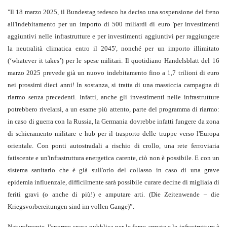
"Il 18 marzo 2025, il Bundestag tedesco ha deciso una sospensione del freno
all'indebitamento per un importo di 500 miliardi di euro 'per investimenti
aggiuntivi nelle infrastrutture e per investimenti aggiuntivi per raggiungere
la neutralità climatica entro il 2045', nonché per un importo illimitato
(‘whatever it takes’) per le spese militari. Il quotidiano Handelsblatt del 16
marzo 2025 prevede già un nuovo indebitamento fino a 1,7 trilioni di euro
nei prossimi dieci anni! In sostanza, si tratta di una massiccia campagna di
riarmo senza precedenti. Infatti, anche gli investimenti nelle infrastrutture
potrebbero rivelarsi, a un esame più attento, parte del programma di riarmo:
in caso di guerra con la Russia, la Germania dovrebbe infatti fungere da zona
di schieramento militare e hub per il trasporto delle truppe verso l'Europa
orientale. Con ponti autostradali a rischio di crollo, una rete ferroviaria
fatiscente e un'infrastruttura energetica carente, ciò non è possibile. E con un
sistema sanitario che è già sull'orlo del collasso in caso di una grave
epidemia influenzale, difficilmente sarà possibile curare decine di migliaia di
feriti gravi (o anche di più!) e amputare arti. (Die Zeitenwende – die
Kriegsvorbereitungen sind im vollen Gange)”.
Naturalmente, l'enorme spesa pubblica per le forze armate e le infrastrutture è