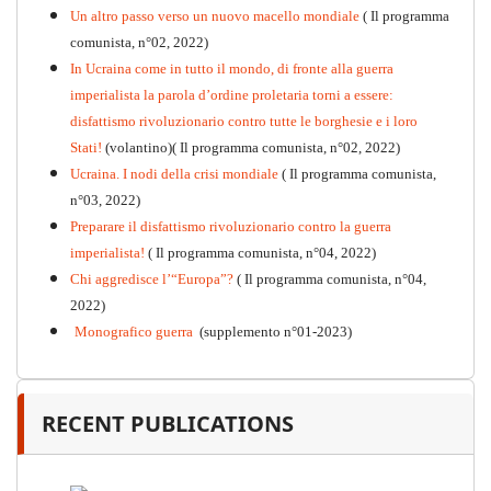
Un altro passo verso un nuovo macello mondiale
( Il programma
Kommunistisches Programm
comunista, n°02, 2022)
PDF
n°10 - 2026
In Ucraina come in tutto il mondo, di fronte alla guerra
imperialista la parola d’ordine proletaria torni a essere:
disfattismo rivoluzionario contro tutte le borghesie e i loro
Stati!
(volantino)( Il programma comunista, n°02, 2022)
Ucraina. I nodi della crisi mondiale
( Il programma comunista,
n°03, 2022)
Preparare il disfattismo rivoluzionario contro la guerra
imperialista!
( Il programma comunista, n°04, 2022)
Chi aggredisce l’“Europa”?
( Il programma comunista, n°04,
2022)
Monografico guerra
(supplemento n°01-2023)
RECENT PUBLICATIONS