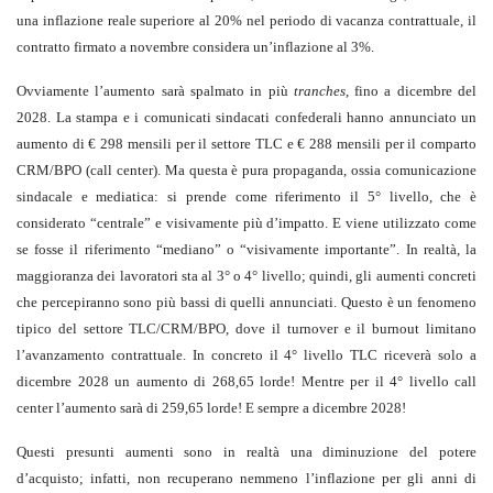
una inflazione reale superiore al 20% nel periodo di vacanza contrattuale, il
contratto firmato a novembre considera un’inflazione al 3%.
Ovviamente l’aumento sarà spalmato in più
tranches
, fino a dicembre del
2028. La stampa e i comunicati sindacati confederali hanno annunciato un
aumento di € 298 mensili per il settore TLC e € 288 mensili per il comparto
CRM/BPO (call center). Ma questa è pura propaganda, ossia comunicazione
sindacale e mediatica: si prende come riferimento il 5° livello, che è
considerato “centrale” e visivamente più d’impatto. E viene utilizzato come
se fosse il riferimento “mediano” o “visivamente importante”. In realtà, la
maggioranza dei lavoratori sta al 3° o 4° livello; quindi, gli aumenti concreti
che percepiranno sono più bassi di quelli annunciati. Questo è un fenomeno
tipico del settore TLC/CRM/BPO, dove il turnover e il burnout limitano
l’avanzamento contrattuale. In concreto il 4° livello TLC riceverà solo a
dicembre 2028 un aumento di 268,65 lorde! Mentre per il 4° livello call
center l’aumento sarà di 259,65 lorde! E sempre a dicembre 2028!
Questi presunti aumenti sono in realtà una diminuzione del potere
d’acquisto; infatti, non recuperano nemmeno l’inflazione per gli anni di