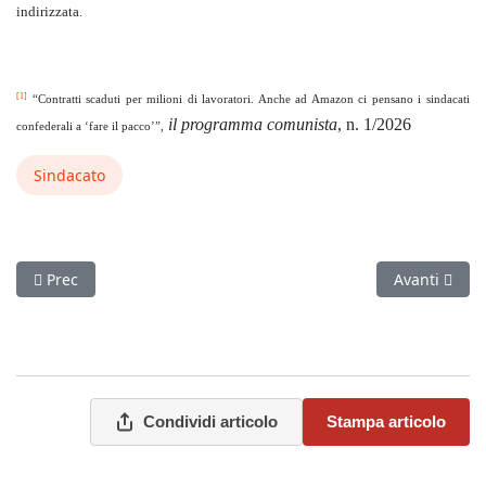
indirizzata.
[1]
“Contratti scaduti per milioni di lavoratori. Anche ad Amazon ci pensano i sindacati
il programma comunista
, n. 1/2026
confederali a ‘fare il pacco’”,
Sindacato
Articolo precedente: Memoria di classe Le “Tesi di Lione” (1926
Articolo succ
Prec
Avanti
Condividi articolo
Stampa articolo