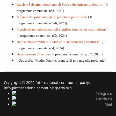
Israele e Palestina: terrorismo di Stato e disfattismo proletario
( Il
programma comunista, n°3, 2021)
A fianco dei proletari e delle proletarie palestinesi!
( Il
programma comunista, n°5-6, 2023)
Il proletariato palestinese nella tagliola infame dei nazionalismi
(
Il programma comunista, n°2, 2024)
Note contro-corrente su Hamas e il “movimento palestinese”
( Il
programma comunista, n°4, 2024)
Gaza: nessuna illusione
( Il programma comunista, n°1, 2025)
Opuscolo: “Medio Oriente: cronaca di una tragedia proletaria”
Copyright © 2026 International communist party:
info@internationalcommunistparty.org