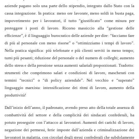
aziende pagano solo una parte dello stipendio, integrato dallo Stato con la
cassa integrazione. In pratica: meno ore lavorate, meno soldi in busta paga,
impoverimento per i lavoratori, il tutto “giustificato” come misura per
proteggere i posti di lavoro. Ricorso massiccio alla “gestione delle
efficienze”, è il linguaggio burocratico delle aziende per dire: “facciamo fare
di più al personale con meno risorse” o “ottimizziamo i tempi di lavoro”.
Nella pratica significa: più telefonate e più clienti serviti in meno tempo;
turni più pesanti; riduzione del personale o del numero di colleghi; aumento
dello stress e della pressione senza aumenti salariali proporzionati. Tradotto:
strumenti che comprimono salari e condizioni di lavoro, mascherati con
termini “tecnici” o “di policy aziendale”. Nel vecchio e “superato”
linguaggio marxista: intensificazione dei ritmi di lavoro, aumento della
produttività!
Dall’inizio dell’anno, il padronato, avendo preso atto della totale assenza di
combattività del settore e della complicità dei sindacati confederali, ha
potuto proseguire con l’attacco ai lavoratori. Aumenti dei carichi di lavoro,
negazione dei permessi, ferie imposte dall’azienda e criminalizzazione dei
lavoratori in malattia, con circolari degli stessi confederali che subdolamente