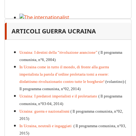
The internationalist
ARTICOLI GUERRA UCRAINA
PDF
n
.12
, 2026
Ucraina: I destini della “rivoluzione arancione”
( Il programma
comunista, n°6, 2004)
In Ucraina come in tutto il mondo, di fronte alla guerra
imperialista la parola d’ordine proletaria torni a essere:
disfattismo rivoluzionario contro tutte le borghesie!
(volantino)
(
Il programma comunista, n°02, 2014)
Ucraina: I predatori imperialisti e il proletariato
( Il programma
comunista, n°03-04, 2014)
Ucraina: guerra e nazionalismi
( Il programma comunista, n°02,
2015)
In Ucraina, neutrali e ingaggiati
( Il programma comunista, n°03,
2015)