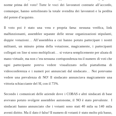
norme prima del voto! Tutte le voci dei lavoratori contrarie all’accordo,
comunque, hanno sottolineato la totale svendita dei lavoratori e la perdita
del potere d’acquisto.
Il voto poi è stato una vera e propria farsa: nessuna verifica, link
malfunzionanti, assemblee separate delle stesse organizzazioni stipulanti,
doppie votazioni… All’assemblea a cui hanno potuto partecipare i nostri
militanti, un minuto prima della votazione, magicamente, i partecipanti
collegati on line si sono moltiplicati… si votava semplicemente per alzata di
mano virtuale, ma non c’era nessuna corrispondenza tra il numero di voti che
ogni partecipante poteva vedere visualizzato nella piattaforma di
videoconferenza e i numeri poi annunciati dal sindacato… Noi potevamo
vedere una prevalenza di NO! Il sindacato annunciava magicamente una
vittoria schiacciante del SI, con il 75%.
Secondo i comunicati delle aziende dove i COBAS e altri sindacati di base
avevano potuto svolgere assemblee autonome, il NO è stato prevalente. I
sindacati hanno annunciato che i votanti sono stati 40 mila su 140 mila
aventi diritto. Ma il dato è falso! Il numero di votanti è stato molto più basso,