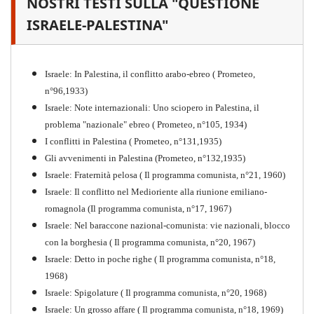
NOSTRI TESTI SULLA "QUESTIONE
Il proletariato nella seconda
guerra mondiale e nella
ISRAELE-PALESTINA"
"Resistenza" antifascista
PDF
Quaderno n°4 (nuova edizione 2021)
Israele: In Palestina, il conflitto arabo-ebreo ( Prometeo,
n°96,1933)
Israele: Note internazionali: Uno sciopero in Palestina, il
problema "nazionale" ebreo ( Prometeo, n°105, 1934)
I conflitti in Palestina ( Prometeo, n°131,1935)
Gli avvenimenti in Palestina (Prometeo, n°132,1935)
Israele: Fraternità pelosa ( Il programma comunista, n°21, 1960)
Israele: Il conflitto nel Medioriente alla riunione emiliano-
romagnola (Il programma comunista, n°17, 1967)
Israele: Nel baraccone nazional-comunista: vie nazionali, blocco
con la borghesia ( Il programma comunista, n°20, 1967)
Israele: Detto in poche righe ( Il programma comunista, n°18,
1968)
Storia della Sinistra
Israele: Spigolature ( Il programma comunista, n°20, 1968)
Comunista V
Israele: Un grosso affare ( Il programma comunista, n°18, 1969)