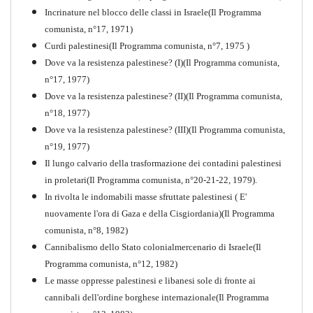
PDF
Incrinature nel blocco delle classi in Israele(Il Programma
comunista, n°17, 1971)
Curdi palestinesi(Il Programma comunista, n°7, 1975 )
Dove va la resistenza palestinese? (I)(Il Programma comunista,
n°17, 1977)
Dove va la resistenza palestinese? (II)(Il Programma comunista,
n°18, 1977)
Dove va la resistenza palestinese? (III)(Il Programma comunista,
n°19, 1977)
Il lungo calvario della trasformazione dei contadini palestinesi
in proletari(Il Programma comunista, n°20-21-22, 1979).
In rivolta le indomabili masse sfruttate palestinesi ( E'
nuovamente l'ora di Gaza e della Cisgiordania)(Il Programma
comunista, n°8, 1982)
Cannibalismo dello Stato colonialmercenario di Israele(Il
Perchè la Russia non era
Programma comunista, n°12, 1982)
comunista
Le masse oppresse palestinesi e libanesi sole di fronte ai
PDF
Quaderno n°10
cannibali dell'ordine borghese internazionale(Il Programma