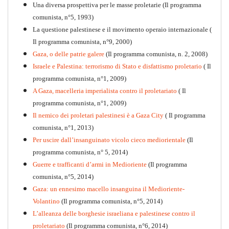
Una diversa prospettiva per le masse proletarie (Il programma
comunista, n°5, 1993)
La questione palestinese e il movimento operaio internazionale (
Il programma comunista, n°9, 2000)
Gaza, o delle patrie galere
(Il programma comunista, n. 2, 2008)
Israele e Palestina: terrorismo di Stato e disfattismo proletario
( Il
programma comunista, n°1, 2009)
A Gaza, macelleria imperialista contro il proletariato
( Il
programma comunista, n°1, 2009)
Il nemico dei proletari palestinesi è a Gaza City
( Il programma
Per la difesa intransigente
comunista, n°1, 2013)
PDF
Per uscire dall’insanguinato vicolo cieco mediorientale
(Il
programma comunista, n° 5, 2014)
Guerre e trafficanti d’armi in Medioriente
(Il programma
comunista, n°5, 2014)
Gaza: un ennesimo macello insanguina il Medioriente-
Volantino
(Il programma comunista, n°5, 2014)
L’alleanza delle borghesie israeliana e palestinese contro il
proletariato
(Il programma comunista, n°6, 2014)