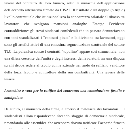
favore del contratto da loro firmato, sotto la minaccia dell’applicazione
dell’accordo alternativo firmato da CISAL. Il risultato è un doppio (o triplo)
livello contrattuale che istituzionalizza la concorrenza salariale al ribasso tra
lavoratori che svolgono mansioni analoghe. Emerge l’evidente
contraddizione: gli stessi sindacati confederali che in passato denunciavano
con toni scandalizzati i “contratti pirata” e la divisione tra lavoratori, oggi
sono gli artefici attivi di una ennesima segmentazione strutturale del settore
TLC. La polemica contro i contratti “topolino” appare così strumentale: non
una difesa coerente dell’unità e degli interessi dei lavoratori, ma una disputa
su chi debba sedere al tavolo con le aziende nel ruolo da ruffiano venditore
della forza lavoro e controllore della sua combattività. Una guerra delle
tessere.
Assemblee e voto per la ratifica del contratto: una consultazione fasulla e
manipolata
Da subito, al momento della firma, è emerso il malessere dei lavoratori… I
sindacalisti allora rispondevano facendo sfoggio di democrazia sindacale,
rimandando alle assemblee che avrebbero dovuto ratificare l’accordo firmato