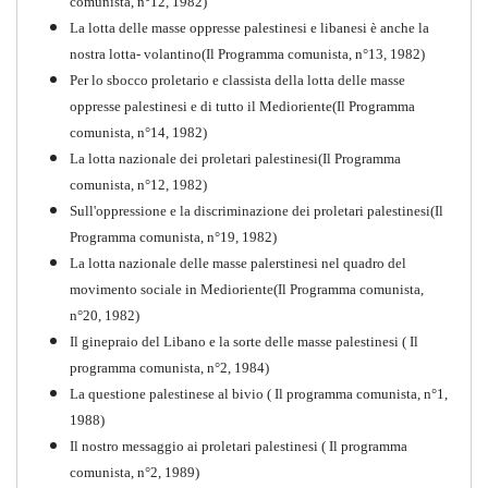
comunista, n°12, 1982)
La lotta delle masse oppresse palestinesi e libanesi è anche la
nostra lotta- volantino(Il Programma comunista, n°13, 1982)
Per lo sbocco proletario e classista della lotta delle masse
oppresse palestinesi e di tutto il Medioriente(Il Programma
comunista, n°14, 1982)
La lotta nazionale dei proletari palestinesi(Il Programma
comunista, n°12, 1982)
Sull'oppressione e la discriminazione dei proletari palestinesi(Il
Programma comunista, n°19, 1982)
La lotta nazionale delle masse palerstinesi nel quadro del
movimento sociale in Medioriente(Il Programma comunista,
1917-2017 Ieri Oggi Domani
n°20, 1982)
Il ginepraio del Libano e la sorte delle masse palestinesi ( Il
Quaderno n°9
PDF
programma comunista, n°2, 1984)
La questione palestinese al bivio ( Il programma comunista, n°1,
1988)
Il nostro messaggio ai proletari palestinesi ( Il programma
comunista, n°2, 1989)