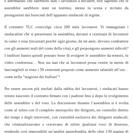
e affermando che sarebbero stati i lavoratori a decidere, ben sapendo che le
assemblee sarebbero state un teatrino, messo in scena e recitato da
protagonisti dai burocrati dell’apparato sindacale di regime.
Il contratto TLC coinvolge circa 200 mila lavoratori. Vi immaginate i
sindacalisti che si presentano in assemblea, davanti a centinaia di lavoratori
in carne e ossa (incazzati perché ogni giorno, da tre anni, devono combattere
con gli aumenti reali del costo della vita), e gli propongono aumenti ridicoli?
I traditori hanno quindi pensato bene di svolgere le assemblee da remoto, in
video conferenza… Non sia mai che ai lavoratori possa venire in mente di
lanciarglieli in testa i 50 centesimi proposti come aumento salariale all’ora…
come nella “stagione dei bulloni”!
Per essere ancora più tutelati dalla rabbia dei lavoratori, i sindacati hanno
tenuto nascosto il contratto firmato con i padroni fino a dopo lo svolgimento
delle assemblee e del voto. La discussione durante l’assemblea si è svolta
come al solito con il completo monopolio dei dirigenti, un controllo diretto
dei tempi e degli interventi, con centralità esclusiva dei dirigenti sindacali,
che criminalizzavano e cercavano di zittire qualsiasi voce di dissenso,
rendendo così impossibile un’analisi approfondita delle oltre 130 pagine di