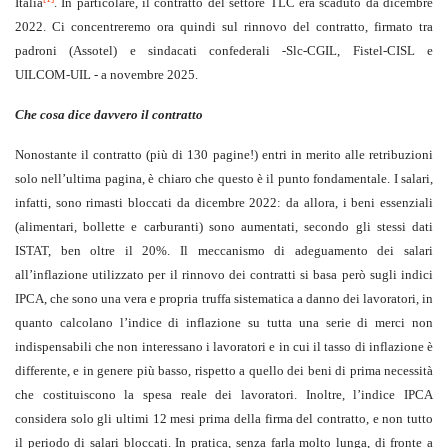
Italia
. In particolare, il contratto del settore TLC era scaduto da dicembre
2022. Ci concentreremo ora quindi sul rinnovo del contratto, firmato tra
padroni (Assotel) e sindacati confederali -Slc‑CGIL, Fistel‑CISL e
UILCOM‑UIL - a novembre 2025.
Che cosa dice davvero il contratto
Nonostante il contratto (più di 130 pagine!) entri in merito alle retribuzioni
solo nell’ultima pagina, è chiaro che questo è il punto fondamentale. I salari,
infatti, sono rimasti bloccati da dicembre 2022: da allora, i beni essenziali
(alimentari, bollette e carburanti) sono aumentati, secondo gli stessi dati
ISTAT, ben oltre il 20%. Il meccanismo di adeguamento dei salari
all’inflazione utilizzato per il rinnovo dei contratti si basa però sugli indici
IPCA, che sono una vera e propria truffa sistematica a danno dei lavoratori, in
quanto calcolano l’indice di inflazione su tutta una serie di merci non
indispensabili che non interessano i lavoratori e in cui il tasso di inflazione è
differente, e in genere più basso, rispetto a quello dei beni di prima necessità
che costituiscono la spesa reale dei lavoratori. Inoltre, l’indice IPCA
considera solo gli ultimi 12 mesi prima della firma del contratto, e non tutto
il periodo di salari bloccati. In pratica, senza farla molto lunga, di fronte a