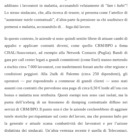
additano i lavoratori in malattia, accusandoli velatamente di “fare i furbi”!
Lo stesso sindacato, che, alla ricerca di tessere, si presenta come l’artefice di
“aumentate tutele contrattuali”, d’altra parte fa pressione su chi usufruisce di
permessi o malattia, accusandolo di… fuga dal lavoro.
In questo contesto, le aziende si sono quindi sentite libere di attuare cambi di
appalto e applicare contratti diversi, come quello CRM/BPO a firma
CISAL/Assocontact, ad esempio alla Network Contacts (Puglia). Bandi di
gara per call center legati a grandi committenti (come Enel) stanno mettendo
a rischio circa 7.000 lavoratori, con trasferimenti forzati anche oltre regione e
condizioni peggiori. Alla 2talk di Palermo (circa 250 dipendenti), gli
operatori — pur rispondendo a commesse di grandi clienti — sono stati
assunti con contratti che prevedono una paga di circa 6,50 € lorde all’ora con
bonus e malattia non retribuita. Questi esempi non sono casi isolati, ma la
punta dell’iceberg di un fenomeno di dumping contrattuale diffuso nei
servizi di CRM/BPO. Il punto non è che le aziende cercherebbero di aggirare
tutele storiche per risparmiare sul costo del lavoro, ma che possono farlo per
la generale e attuale scarsa combattività dei lavoratori e per l’azione
disfattista dei sindacati. Un’altra vertenza recente è quella di Telecontact,