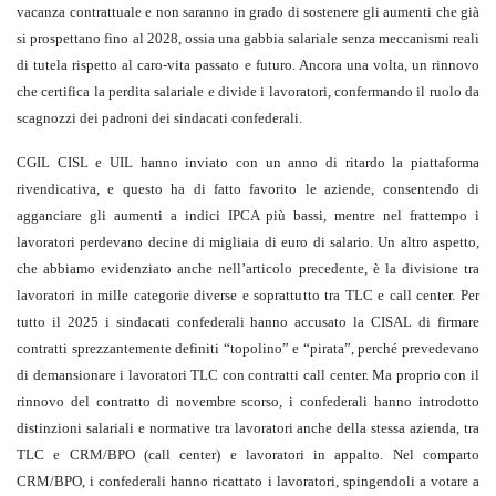
vacanza contrattuale e non saranno in grado di sostenere gli aumenti che già
si prospettano fino al 2028, ossia una gabbia salariale senza meccanismi reali
di tutela rispetto al caro-vita passato e futuro. Ancora una volta, un rinnovo
che certifica la perdita salariale e divide i lavoratori, confermando il ruolo da
scagnozzi dei padroni dei sindacati confederali.
CGIL CISL e UIL hanno inviato con un anno di ritardo la piattaforma
rivendicativa, e questo ha di fatto favorito le aziende, consentendo di
agganciare gli aumenti a indici IPCA più bassi, mentre nel frattempo i
lavoratori perdevano decine di migliaia di euro di salario. Un altro aspetto,
che abbiamo evidenziato anche nell’articolo precedente, è la divisione tra
lavoratori in mille categorie diverse e soprattutto tra TLC e call center. Per
tutto il 2025 i sindacati confederali hanno accusato la CISAL di firmare
contratti sprezzantemente definiti “topolino” e “pirata”, perché prevedevano
di demansionare i lavoratori TLC con contratti call center. Ma proprio con il
rinnovo del contratto di novembre scorso, i confederali hanno introdotto
distinzioni salariali e normative tra lavoratori anche della stessa azienda, tra
TLC e CRM/BPO (call center) e lavoratori in appalto. Nel comparto
CRM/BPO, i confederali hanno ricattato i lavoratori, spingendoli a votare a