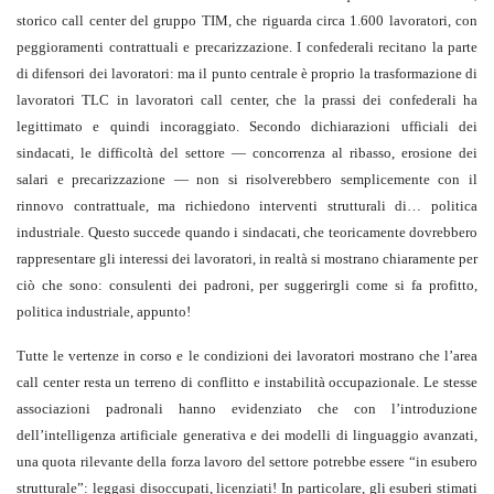
storico call center del gruppo TIM, che riguarda circa 1.600 lavoratori, con
peggioramenti contrattuali e precarizzazione. I confederali recitano la parte
di difensori dei lavoratori: ma il punto centrale è proprio la trasformazione di
lavoratori TLC in lavoratori call center, che la prassi dei confederali ha
legittimato e quindi incoraggiato. Secondo dichiarazioni ufficiali dei
sindacati, le difficoltà del settore — concorrenza al ribasso, erosione dei
salari e precarizzazione — non si risolverebbero semplicemente con il
rinnovo contrattuale, ma richiedono interventi strutturali di… politica
industriale. Questo succede quando i sindacati, che teoricamente dovrebbero
rappresentare gli interessi dei lavoratori, in realtà si mostrano chiaramente per
ciò che sono: consulenti dei padroni, per suggerirgli come si fa profitto,
politica industriale, appunto!
Tutte le vertenze in corso e le condizioni dei lavoratori mostrano che l’area
call center resta un terreno di conflitto e instabilità occupazionale. Le stesse
associazioni padronali hanno evidenziato che con l’introduzione
dell’intelligenza artificiale generativa e dei modelli di linguaggio avanzati,
una quota rilevante della forza lavoro del settore potrebbe essere “in esubero
strutturale”: leggasi disoccupati, licenziati! In particolare, gli esuberi stimati