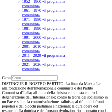
1952 - 1960 «il programma
comunista»
1961 - 1970 «il programma
comunista»
1971 - 1980 «il programma
comunista»
1981 - 1990 «il programma
comunista»
1991 - 2000 «il programma
comunista»
2001 - 2010 «il programma
comunista»
2011 - 2020 «il programma
comunista»
2021 - 2026 «il programma
comunista»
Cerca
DISTINGUE IL NOSTRO PARTITO:
La linea da Marx a Lenin
alla fondazione dell’Internazionale comunista e del Partito
Comunista d’Italia; alla lotta della sinistra comunista contro la
degenerazione dell’Internazionale; contro la teoria del socialismo in
un Paese solo e la controrivoluzione stalinista; al rifiuto dei fronti
popolari e dei blocchi partigiani e nazionali; la dura opera del
restauro della dottrina e dell’organo rivoluzionario a contatto con la