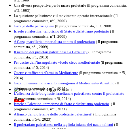
n°2, 1989)
Una diversa prospettiva per le masse proletarie (Il programma comunista,
n°5, 1993)
La questione palestinese e il movimento operaio internazionale ( Il
programma comunista, n°9, 2000)
Gaza, o delle patrie galere
(Il programma comunista, n. 2, 2008)
Israele e Palestina: terrorismo di Stato e disfattismo proletario
( Il
programma comunista, n°1, 2009)
A Gaza, macelleria imperialista contro il proletariato
( Il programma
comunista, n°1, 2009)
Il nemico dei proletari palestinesi è a Gaza City
( Il programma
comunista, n°1, 2013)
Per uscire dall’insanguinato vicolo cieco mediorientale
(Il programma
comunista, n° 5, 2014)
Guerre e trafficanti d’armi in Medioriente
(Il programma comunista, n°5,
2014)
Gaza: un ennesimo macello insanguina il Medioriente-Volantino
(Il
programma comunista, n°5, 2014)
L’alleanza delle borghesie israeliana e palestinese contro il proletariato
1917-2017 Ieri Oggi Domani
(Il programma comunista, n°6, 2014)
PDF
Quaderno n°9
Israele e Palestina: terrorismo di Stato e disfattismo proletario
( Il
programma comunista, n°3, 2021)
A fianco dei proletari e delle proletarie palestinesi!
( Il programma
comunista, n°5-6, 2023)
Il proletariato palestinese nella tagliola infame dei nazionalismi
( Il