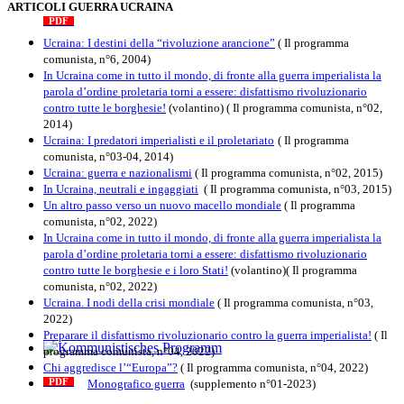
The internationalist
ARTICOLI GUERRA UCRAINA
PDF
n
.12
, 2026
Ucraina: I destini della “rivoluzione arancione”
( Il programma
comunista, n°6, 2004)
In Ucraina come in tutto il mondo, di fronte alla guerra imperialista la
parola d’ordine proletaria torni a essere: disfattismo rivoluzionario
contro tutte le borghesie!
(volantino)
( Il programma comunista, n°02,
2014)
Ucraina: I predatori imperialisti e il proletariato
( Il programma
comunista, n°03-04, 2014)
Ucraina: guerra e nazionalismi
( Il programma comunista, n°02, 2015)
In Ucraina, neutrali e ingaggiati
( Il programma comunista, n°03, 2015)
Un altro passo verso un nuovo macello mondiale
( Il programma
comunista, n°02, 2022)
In Ucraina come in tutto il mondo, di fronte alla guerra imperialista la
parola d’ordine proletaria torni a essere: disfattismo rivoluzionario
contro tutte le borghesie e i loro Stati!
(volantino)( Il programma
comunista, n°02, 2022)
Ucraina. I nodi della crisi mondiale
( Il programma comunista, n°03,
2022)
Preparare il disfattismo rivoluzionario contro la guerra imperialista!
( Il
programma comunista, n°04, 2022)
Kommunistisches Programm
Chi aggredisce l’“Europa”?
( Il programma comunista, n°04, 2022)
Monografico guerra
(supplemento n°01-2023)
PDF
n°10 - 2026