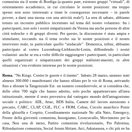
comunista sia il nome di Bordiga (a quanto pare, esistono gruppi “virtuali”, di
orientamento accademico, in cui circolano le nostre posizioni: ma troppo
spesso non sono interessati a tirare le conseguenze necessarie – in parole
povere, a darsi una mossa con una attività reale!). La sera di sabato, abbiamo
tenuto un incontro pubblico incentrato sul tema del nostro volantino: fra i
partecipanti, non solo i nostri simpatizzanti da Vienna ma anche persone di altre
città tedesche e di gruppi diversi. Per questo, la discussione è stata ampia e
stimolante, toccando sia il tema svolto sia le nostre posizioni e il nostro
intervento reale, in particolare quello “sindacale”. Domenica, infine, abbiamo
partecipato al corteo Luxemburg-Liebknecht-Lenin, diffondendo i nostri
volantini: anche se era a volte difficile raggiungere i partecipanti, in particolare
quelli organizzati e simpatizzanti dei gruppi stalinisti-maoisti, in altre
situazioni c’era evidente interesse per le nostre posizioni.
Roma.
“No Kings. Contro le guerre e il riarmo”. Sabato 28 marzo, saranno stati
almeno 300.000 i manifestanti che hanno sfilato per le vie di Roma, arrivando
fino a sfiorare la Tangenziale Est: un numero considerevole, se si considera che,
delle oltre 700 sigle che hanno aderito, solo poche appartenevano all'area
istituzionale, mentre il resto proveniva dal variegato mondo dell'antagonismo
sociale e politico: ADL, Attac, BDS Italia, Camere del lavoro autonomo e
precario, CARC, CLAP, CGIL, FLC e FIOM, Cobas, Circolo anarchico Ponte
della ghisolfa e Cospito, Coordinamento nazionale No alla Nato, Emergecy,
Fronte della gioventù comunista, Insorgiamo, Leoncavallo, Movimento per la
casa, Non una di meno, Partito comunista rivoluzionario, Pro Palestina,
Rifondazione comunista, Social forum Abitare, Arci, Askatasuna, e chi più ne ha