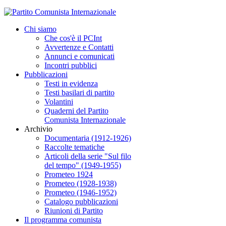
Chi siamo
Che cos'è il PCInt
Avvertenze e Contatti
Annunci e comunicati
Incontri pubblici
Pubblicazioni
Testi in evidenza
Testi basilari di partito
Volantini
Quaderni del Partito
Comunista Internazionale
Archivio
Documentaria (1912-1926)
Raccolte tematiche
Articoli della serie "Sul filo
del tempo" (1949-1955)
Prometeo 1924
Prometeo (1928-1938)
Prometeo (1946-1952)
Catalogo pubblicazioni
Riunioni di Partito
Il programma comunista