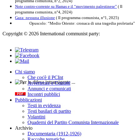
programma comunista, n°2, 2024)
Note contro-corrente su Hamas e il “movimento palestinese”
( Il
programma comunista, n°4, 2024)
Gaza: nessuna illusione
( Il programma comunista, n°1, 2025)
Opuscolo: “Medio Oriente: cronaca di una tragedia proletaria”
Copyright © 2026 International communist party:
info@internationalcommunistparty.org
Chi siamo
Che cos'è il PCInt
Avvertenze e Contatti
Per la difesa intransigente
Annunci e comunicati
Incontri pubblici
PDF
Pubblicazioni
Testi in evidenza
Testi basilari di partito
Volantini
Quaderni del Partito Comunista Internazionale
Archivio
Documentaria (1912-1926)
Raccolte tematiche