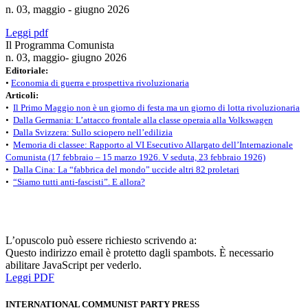
n. 03, maggio - giugno 2026
Leggi pdf
Il Programma Comunista
n. 03, maggio- giugno 2026
Editoriale:
•
Economia di guerra e prospettiva rivoluzionaria
Articoli:
•
Il Primo Maggio non è un giorno di festa ma un giorno di lotta rivoluzionaria
•
Dalla Germania: L’attacco frontale alla classe operaia alla Volkswagen
•
Dalla Svizzera: Sullo sciopero nell’edilizia
•
Memoria di classee: Rapporto al VI Esecutivo Allargato dell’Internazionale
Comunista (17 febbraio – 15 marzo 1926. V seduta, 23 febbraio 1926)
•
Dalla Cina: La “fabbrica del mondo” uccide altri 82 proletari
•
“Siamo tutti anti-fascisti”. E allora?
L’opuscolo può essere richiesto scrivendo a:
Questo indirizzo email è protetto dagli spambots. È necessario
abilitare JavaScript per vederlo.
Leggi PDF
INTERNATIONAL COMMUNIST PARTY PRESS