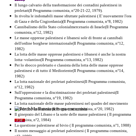
Il lungo calvario della trasformazione dei contadini palestinesi in
proletari(Il Programma comunista, n°20-21-22, 1979).
In rivolta le indomabili masse sfruttate palestinesi ( E' nuovamente l'ora
di Gaza e della Cisgiordania)(Il Programma comunista, n°8, 1982)
Cannibalismo dello Stato colonialmercenario di Israele(Il Programma
comunista, n°12, 1982)
Le masse oppresse palestinesi e libanesi sole di fronte ai cannibali
dell'ordine borghese internazionale(Il Programma comunista, n°12,
1982)
La lotta delle masse oppresse palestinesi e libanesi è anche la nostra
lotta- volantino(Il Programma comunista, n°13, 1982)
Per lo sbocco proletario e classista della lotta delle masse oppresse
palestinesi e di tutto il Medioriente(Il Programma comunista, n°14,
1982)
La lotta nazionale dei proletari palestinesi(Il Programma comunista,
n°12, 1982)
Sull'oppressione e la discriminazione dei proletari palestinesi(Il
Programma comunista, n°19, 1982)
La lotta nazionale delle masse palerstinesi nel quadro del movimento
sociale in Medioriente(Il Programma comunista, n°20, 1982)
Perchè la Russia non era comunista
Il ginepraio del Libano e la sorte delle masse palestinesi ( Il programma
comunista, n°2, 1984)
PDF
Quaderno n°10
La questione palestinese al bivio ( Il programma comunista, n°1, 1988)
Il nostro messaggio ai proletari palestinesi ( Il programma comunista,