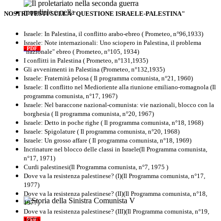
NOSTRI TESTI SULLA "QUESTIONE ISRAELE-PALESTINA"
Il proletariato nella seconda guerra
mondiale e nella "Resistenza"
Israele: In Palestina, il conflitto arabo-ebreo ( Prometeo, n°96,1933)
antifascista
Israele: Note internazionali: Uno sciopero in Palestina, il problema
PDF
Quaderno n°4 (nuova edizione 2021)
"nazionale" ebreo ( Prometeo, n°105, 1934)
I conflitti in Palestina ( Prometeo, n°131,1935)
Gli avvenimenti in Palestina (Prometeo, n°132,1935)
Israele: Fraternità pelosa ( Il programma comunista, n°21, 1960)
Israele: Il conflitto nel Medioriente alla riunione emiliano-romagnola (Il
programma comunista, n°17, 1967)
Israele: Nel baraccone nazional-comunista: vie nazionali, blocco con la
borghesia ( Il programma comunista, n°20, 1967)
Israele: Detto in poche righe ( Il programma comunista, n°18, 1968)
Israele: Spigolature ( Il programma comunista, n°20, 1968)
Israele: Un grosso affare ( Il programma comunista, n°18, 1969)
Incrinature nel blocco delle classi in Israele(Il Programma comunista,
n°17, 1971)
Curdi palestinesi(Il Programma comunista, n°7, 1975 )
Dove va la resistenza palestinese? (I)(Il Programma comunista, n°17,
1977)
Dove va la resistenza palestinese? (II)(Il Programma comunista, n°18,
1977)
Storia della Sinistra Comunista V
Dove va la resistenza palestinese? (III)(Il Programma comunista, n°19,
1977)
PDF