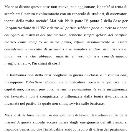
Ma se si dicono queste cose non nuove, non aggiornate, è perché si tenta di
scambiare il partito rivoluzionario con un cenacolo di studiosi, di osservatori
teorici della realtà sociale? Mai più. Nella parte IV, punto 7 della
Base per
l'organizzazione
del 1952 è detto:
«
Il partito sebbene poco numeroso e poco
collegato alla massa del proletariato, sebbene sempre geloso del compito
teorico come compito di primo piano, rifiuta assolutamente di essere
considerato un'accolta di pensatori e di semplici studiosi alla ricerca di
nuovi veri e che abbiano smarrito il vero di ieri considerandolo
insufficiente...
»
. Più chiari di così!
La trasformazione della crisi borghese in guerra di classe e in rivoluzione,
presuppone l'
obiettivo sfacelo
dell'impalcatura sociale e politica del
capitalismo, ma non può porsi
nemmeno potenzialmente
se la maggioranza
dei lavoratori non è conquistata o influenzata dalla teoria rivoluzionaria
incarnata nel partito, la quale non si improvvisa sulle barricate.
Ma si distilla forse nel chiuso dei gabinetti di lavoro di studiosi avulsi dalle
masse? A questa stupida accusa mossa dagli energumeni dell'attivismo, si
risponde benissimo che l'infaticabile assiduo lavoro di difesa del patrimonio