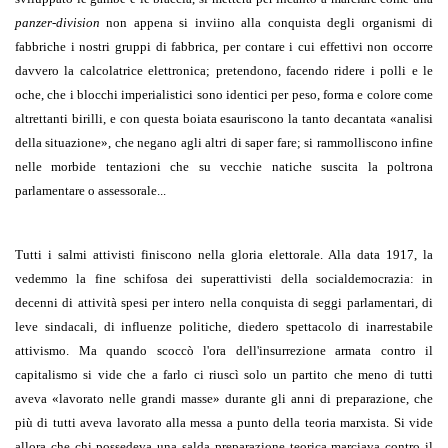
panzer-division
non appena si inviino alla conquista degli organismi di
fabbriche i nostri gruppi di fabbrica, per contare i cui effettivi non occorre
davvero la calcolatrice elettronica; pretendono, facendo ridere i polli e le
oche, che i blocchi imperialistici sono identici per peso, forma e colore come
altrettanti birilli, e con questa boiata esauriscono la tanto decantata
«
analisi
della situazione
»
, che negano agli altri di saper fare; si rammolliscono infine
nelle morbide tentazioni che su vecchie natiche suscita la poltrona
parlamentare o assessorale...
Tutti i salmi attivisti finiscono nella gloria elettorale. Alla data 1917, la
vedemmo la fine schifosa dei superattivisti della socialdemocrazia: in
decenni di attività spesi per intero nella conquista di seggi parlamentari, di
leve sindacali, di influenze politiche, diedero spettacolo di inarrestabile
attivismo. Ma quando scoccò l'ora dell'insurrezione armata contro il
capitalismo si vide che a farlo ci riuscì solo un partito che meno di tutti
aveva
«
lavorato nelle grandi masse
»
durante gli anni di preparazione, che
più di tutti aveva lavorato alla messa a punto della teoria marxista. Si vide
allora che chi possedeva una salda preparazione teorica marciava contro il