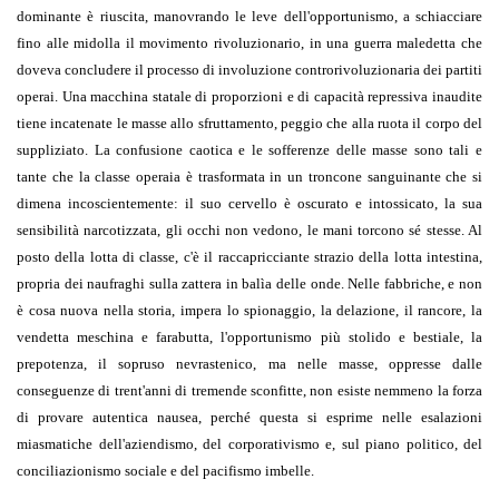
dominante è riuscita, manovrando le leve dell'opportunismo, a schiacciare
fino alle midolla il movimento rivoluzionario, in una guerra maledetta che
doveva concludere il processo di involuzione controrivoluzionaria dei partiti
operai. Una macchina statale di proporzioni e di capacità repressiva inaudite
tiene incatenate le masse allo sfruttamento, peggio che alla ruota il corpo del
suppliziato. La confusione caotica e le sofferenze delle masse sono tali e
tante che la classe operaia è trasformata in un troncone sanguinante che si
dimena incoscientemente: il suo cervello è oscurato e intossicato, la sua
sensibilità narcotizzata, gli occhi non vedono, le mani torcono sé stesse. Al
posto della lotta di classe, c'è il raccapricciante strazio della lotta intestina,
propria dei naufraghi sulla zattera in balìa delle onde. Nelle fabbriche, e non
è cosa nuova nella storia, impera lo spionaggio, la delazione, il rancore, la
vendetta meschina e farabutta, l'opportunismo più stolido e bestiale, la
prepotenza, il sopruso nevrastenico, ma nelle masse, oppresse dalle
conseguenze di trent'anni di tremende sconfitte, non esiste nemmeno la forza
di provare autentica nausea, perché questa si esprime nelle esalazioni
miasmatiche dell'aziendismo, del corporativismo e, sul piano politico, del
conciliazionismo sociale e del pacifismo imbelle.