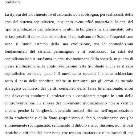
proletaria.
La ripresa del movimento rivoluzionario non abbisogna, per realizzarsi, della
crisi del sistema capitalistico, in quanto
eventualità potenziale
; la crisi del
tipo di produzione capitalistico è in atto, la borghesia ha sperimentato tutte
le fasi possibili del suo corso storico, il capitalismo di Stato e l'imperialismo
sono il limite estremo della sua evoluzione, ma le contraddizioni
fondamentali del sistema permangono e si acutizzano. La crisi del
capitalismo non si trasforma in crisi rivoluzionaria della società, in guerra di
classe rivoluzionaria, la controrivoluzione resta trionfante anche se il caos
capitalistico aumenta, perché il movimento operaio è ancora schiacciato
sotto il peso delle sconfitte subite in trent'anni per gli errori di metodo
strategico commessi dai partiti comunisti della Terza Internazionale, errori
che dovevano condurre il proletariato a considerare proprie le armi della
controrivoluzione. La ripresa del movimento rivoluzionario non si verifica
ancora perché la borghesia, operando audaci riforme nell'organizzazione
della produzione e dello Stato (capitalismo di Stato, totalitarismo ecc.) ha
enormemente sconquassato, seminando il dubbio e la confusione, non le basi
teoriche e critiche del marxismo, che restano inattaccate e inattaccabili, ma