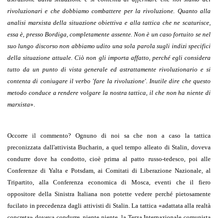
rivoluzionari e che dobbiamo combattere per la rivoluzione. Quanto alla
analisi marxista della situazione obiettiva e alla tattica che ne scaturisce,
essa è, presso Bordiga, completamente assente. Non è un caso fortuito se nel
suo lungo discorso non abbiamo udito una sola parola sugli indizi specifici
della situazione attuale. Ciò non gli importa affatto, perché egli considera
tutto da un punto di vista generale ed astrattamente rivoluzionario e si
contenta di coniugare il verbo 'fare la rivoluzione'. Inutile dire che questo
metodo conduce a rendere volgare la nostra tattica, il che non ha niente di
marxista
»
.
Occorre il commento? Ognuno di noi sa che non a caso la tattica
preconizzata dall'attivista Bucharin, a quel tempo alleato di Stalin, doveva
condurre dove ha condotto, cioè prima al patto russo-tedesco, poi alle
Conferenze di Yalta e Potsdam, ai Comitati di Liberazione Nazionale, al
Tripartito, alla Conferenza economica di Mosca, eventi che il fiero
oppositore della Sinistra Italiana non potette vedere perché pietosamente
fucilato in precedenza dagli attivisti di Stalin. La tattica
«
adattata alla realtà
concreta
»
doveva condurre, niente niente, la Terza Internazionale comunista