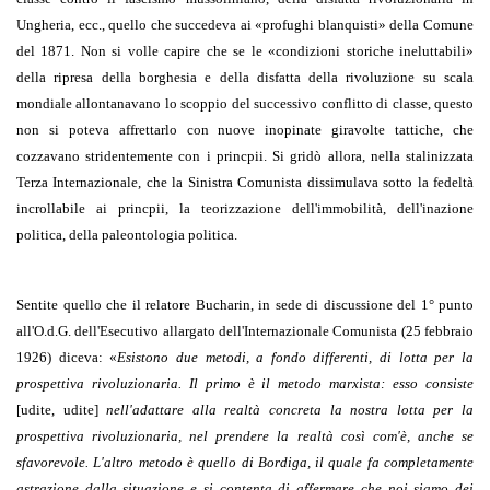
Ungheria, ecc., quello che succedeva ai
«
profughi blanquisti
»
della Comune
del 1871. Non si volle capire che se le
«
condizioni storiche ineluttabili
»
della ripresa della borghesia e della disfatta della rivoluzione su scala
mondiale allontanavano lo scoppio del successivo conflitto di classe, questo
non si poteva affrettarlo con nuove inopinate giravolte tattiche, che
cozzavano stridentemente con i princpii. Si gridò allora, nella stalinizzata
Terza Internazionale, che la Sinistra Comunista dissimulava sotto la fedeltà
incrollabile ai princpii, la teorizzazione dell'immobilità, dell'inazione
politica, della paleontologia politica.
Sentite quello che il relatore Bucharin, in sede di discussione del 1° punto
all'O.d.G. dell'Esecutivo allargato dell'Internazionale Comunista (25 febbraio
1926) diceva:
«
Esistono due metodi, a fondo differenti, di lotta per la
prospettiva rivoluzionaria. Il primo è il metodo marxista: esso consiste
[udite, udite]
nell'adattare alla realtà concreta la nostra lotta per la
prospettiva rivoluzionaria, nel prendere la realtà così com'è, anche se
sfavorevole. L'altro metodo è quello di Bordiga, il quale fa completamente
astrazione dalla situazione e si contenta di affermare che noi siamo dei