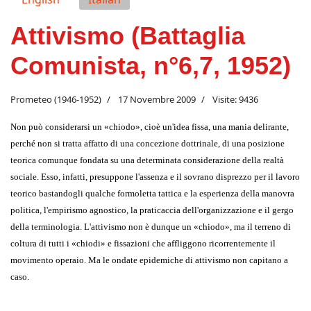
Attivismo (Battaglia
Comunista, n°6,7, 1952)
Prometeo (1946-1952)
17 Novembre 2009
Visite: 9436
Non può considerarsi un
«
chiodo
»
, cioè un'idea fissa, una mania delirante,
perché non si tratta affatto di una concezione dottrinale, di una posizione
teorica comunque fondata su una determinata considerazione della realtà
sociale. Esso, infatti, presuppone l'assenza e il sovrano disprezzo per il lavoro
teorico bastandogli qualche formoletta tattica e la esperienza della manovra
politica, l'empirismo agnostico, la praticaccia dell'organizzazione e il gergo
della terminologia. L'attivismo non è dunque un
«
chiodo
»
, ma il terreno di
coltura di tutti i
«
chiodi
»
e fissazioni che affliggono ricorrentemente il
movimento operaio. Ma le ondate epidemiche di attivismo non capitano a
caso.