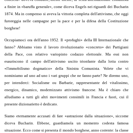
a finire in
«
baruffa generale
»
, come diceva Engels nei riguardi dei Bucharin
1874. Ma in compenso si aveva la vittoria completa dell'attivismo, che oggi
furoreggia nelle campagne per la pace e per la difesa della Costituzione
borghese!
Occupiamoci ora dell'anno 1952. Il
«
profughi
»
della III Internazionale che
fanno? Abbiamo visto il lavoro rivoluzionario
«
concreto
»
dei Partigiani
della Pace, con relativo variopinto codazzo elettorale. Ma essi non
esauriscono il campo dell'attivismo uscito trionfante dalla lotta contro
«
l'immobilismo dogmatico
»
della Sinistra Comunista. Volete che vi
nominiamo ad uno ad uno i vari gruppi che ne fanno parte? Ne diremo uno,
per intenderci: Socialisme ou Barbarie, rappresentante del vitalissimo,
energico, dinamico, modernizzato attivismo francese. Ma è chiaro che
alludiamo a tutti gli altri movimenti consimili in Francia e fuori, cui il
presente dizionarietto è dedicato.
Siamo eternamente accusati di fare
«
astrazione dalla situazione
»
, siccome
diceva Bucharin. Ebbene, guardiamola un momento codesta famosa
situazione. Ecco come si presenta il mondo borghese, anno corrente: la classe