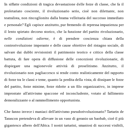
In siffatte condizioni di tragica devastazione delle forze di classe, che fa il
proletariato cosciente, il rivoluzionario serio, cioè non dilettante, non
teatralista, non rincoglionito dalla brama velleitaria del successo immediato
e personale? Egli capisce anzitutto, pur fremendo di repressa impazienza per
il lento spietato decorso storico, che la funzione del partito rivoluzionario,
nelle condizioni odierne
, è di prendere coscienza chiara della
controrivoluzione imperante e delle cause obiettive del ristagno sociale, di
salvare dai dubbi revisionisti il patrimonio teorico e critico della classe
battuta, di fare opera di diffusione delle concezioni rivoluzionarie, di
dispiegare una ragionevole attività di proselitismo. Anzitutto, il
rivoluzionario non pagliaccesco si rende conto realisticamente del rapporto
di forze tra le classi e teme, quanto la perdita della vista, di dissipare le forze
del partito, forze minime, forze ridotte a un filo organizzativo, in imprese
improntate all'attivismo spaccone ed inconcludente, votato al fallimento
demoralizzante o al rammollimento opportunista.
Che fanno invece i maniaci dell'attivismo pseudorivoluzionario? Tartarin de
Tarascon pretendeva di allevare in un vaso di geranio un baobab, cioè il più
gigantesco albero dell'Africa. I nostri tartarini, smaniosi di successi visibili,