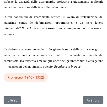
sibbene la capacità delle avanguardie proletarie a giustamente applicarle
nella interpretazione della fase odierna borghese.
In tali condizioni di smarrimento teorico, il lavoro di restaurazione del
marxismo contro le deformazioni opportuniste, è un mero lavoro
intellettuale?
No, è lotta attiva e sostanziale, conseguente contro il nemico
di classe.
L'attivismo spaccone pretende di far girare la ruota della storia con giri di
valzer sculettanti sulla sinfonia elettorale. E' una malattia infantile del
comunismo, ma fermenta a meraviglia anche nel gerontocomio, ove vegetano
i… pensionati del movimento operaio.
Requiescant in pace
.
Prometeo (1946 - 1952)
Articolo precedente: Riferimenti orientativi (n°3, 1946)
Articolo succ
Prec
Avanti