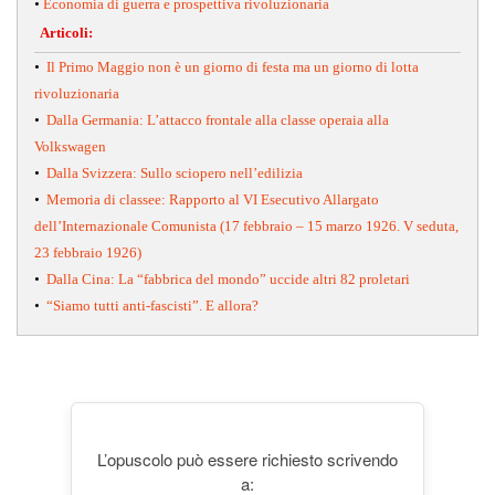
•
Economia di guerra e prospettiva rivoluzionaria
Articoli:
•
Il Primo Maggio non è un giorno di festa ma un giorno di lotta
rivoluzionaria
•
Dalla Germania: L’attacco frontale alla classe operaia alla
Volkswagen
•
Dalla Svizzera: Sullo sciopero nell’edilizia
•
Memoria di classee: Rapporto al VI Esecutivo Allargato
dell’Internazionale Comunista (17 febbraio – 15 marzo 1926. V seduta,
23 febbraio 1926)
•
Dalla Cina: La “fabbrica del mondo” uccide altri 82 proletari
•
“Siamo tutti anti-fascisti”. E allora?
L’opuscolo può essere richiesto scrivendo
a: