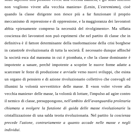
non vogliono vivere alla vecchia maniera
»
(Lenin,
L'estremismo
), cioè
quando la classe dirigente non riesce più a far funzionare il proprio
meccanismo di repressione e di oppressione, e la maggioranza dei lavoratori
abbia
«
pienamente compreso la necessità del rivolgimento
»
. Ma siffatta
coscienza dei lavoratori non può esprimersi che nel partito di classe che in
definitiva è il fattore determinante della trasformazione della crisi borghese
in catastrofe rivoluzionaria di tutta la società. È necessario dunque affinché
la società esca dal marasma in cui è piombata, e che la classe dominante è
impotente a sanare, perché impotente a scoprire le nuove forme adatte a
scarcerare le forze di produzione e avviarle verso nuovi sviluppi, che esista
un organo di pensiero e di azione rivoluzionario collettivo che convogli ed
illumini la volontà sovvertitrice delle masse. Il
«
non voler vivere alla
vecchia maniera
»
delle masse, la volontà di lottare, l'impulso ad agire contro
il nemico di classe, presuppongono,
nell'ambito dell'avanguardia proletaria
chiamata a svolgere la funzione di guida delle masse rivoluzionarie
la
cristallizzazione di una salda teoria rivoluzionaria. Nel partito
la coscienza
precede l'azione, contrariamente a quanto accade nelle masse e negli
individui.