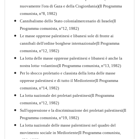
nuovamente l'ora di Gaza e della Cisgiordania)(Il Programma
comunista, n°8, 1982)
Cannibalismo dello Stato colonialmercenario di Israele(Il
Perchè la Russia non era
Programma comunista, n°12, 1982)
comunista
Le masse oppresse palestinesi e libanesi sole di fronte ai
PDF
Quaderno n°10
cannibali dell'ordine borghese internazionale(Il Programma
comunista, n°12, 1982)
La lotta delle masse oppresse palestinesi e libanesi è anche la
nostra lotta- volantino(Il Programma comunista, n°13, 1982)
Per lo sbocco proletario e classista della lotta delle masse
oppresse palestinesi e di tutto il Medioriente(Il Programma
comunista, n°14, 1982)
La lotta nazionale dei proletari palestinesi(Il Programma
comunista, n°12, 1982)
Sull'oppressione e la discriminazione dei proletari palestinesi(Il
Programma comunista, n°19, 1982)
La lotta nazionale delle masse palerstinesi nel quadro del
movimento sociale in Medioriente(Il Programma comunista,