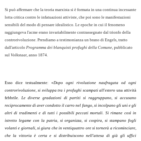
Si può affermare che la teoria marxista si è formata in una continua incessante
lotta critica contro le infatuazioni attiviste, che poi sono le manifestazioni
sensibili del modo di pensare idealistico. Le epoche in cui il fenomeno
raggiungeva l'acme erano invariabilmente contrassegnate dal trionfo della
controrivoluzione. Prendiamo a testimonianza un brano di Engels, tratto
dall'articolo
Programma dei blanquisti profughi della Comune
, pubblicato
sul
Volkstaat,
anno 1874.
Esso dice testualmente:
«
Dopo ogni rivoluzione naufragata od ogni
controrivoluzione, si sviluppa tra i profughi scampati all'estero
una attività
febbrile.
Le diverse gradazioni di partiti si raggruppano, si accusano
reciprocamente di aver condotto il carro nel fango, si incolpano gli uni e gli
altri di tradimenti e di tutti i possibili peccati mortali. Si rimane così in
istretto legame con la patria, si organizza, si cospira, si stampano fogli
volanti e giornali, si giura che in ventiquattro ore si tornerà a ricominciare,
che la vittoria è certa e si distribuiscono nell'attesa di già gli uffici