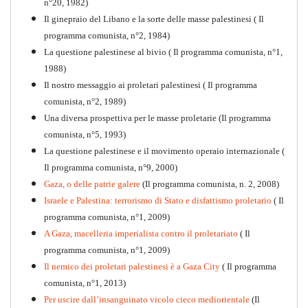
1917-2017 Ieri Oggi Domani
n°20, 1982)
Il ginepraio del Libano e la sorte delle masse palestinesi ( Il
Quaderno n°9
PDF
programma comunista, n°2, 1984)
La questione palestinese al bivio ( Il programma comunista, n°1,
1988)
Il nostro messaggio ai proletari palestinesi ( Il programma
comunista, n°2, 1989)
Una diversa prospettiva per le masse proletarie (Il programma
comunista, n°5, 1993)
La questione palestinese e il movimento operaio internazionale (
Il programma comunista, n°9, 2000)
Gaza, o delle patrie galere
(Il programma comunista, n. 2, 2008)
Israele e Palestina: terrorismo di Stato e disfattismo proletario
( Il
programma comunista, n°1, 2009)
A Gaza, macelleria imperialista contro il proletariato
( Il
programma comunista, n°1, 2009)
Il nemico dei proletari palestinesi è a Gaza City
( Il programma
Per la difesa intransigente
comunista, n°1, 2013)
PDF
Per uscire dall’insanguinato vicolo cieco mediorientale
(Il