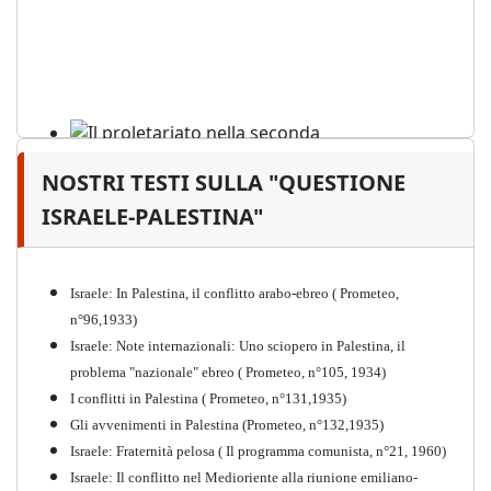
NOSTRI TESTI SULLA "QUESTIONE
Il proletariato nella seconda
guerra mondiale e nella
ISRAELE-PALESTINA"
"Resistenza" antifascista
PDF
Quaderno n°4 (nuova edizione 2021)
Israele: In Palestina, il conflitto arabo-ebreo ( Prometeo,
n°96,1933)
Israele: Note internazionali: Uno sciopero in Palestina, il
problema "nazionale" ebreo ( Prometeo, n°105, 1934)
I conflitti in Palestina ( Prometeo, n°131,1935)
Gli avvenimenti in Palestina (Prometeo, n°132,1935)
Israele: Fraternità pelosa ( Il programma comunista, n°21, 1960)
Israele: Il conflitto nel Medioriente alla riunione emiliano-