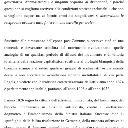
governativi. Naturalmente i disinganni seguono ai disinganni, e poiché
questi non si vogliono ascrivere alle condizioni storiche ineluttabili, che non
si vogliono capire, ma ai fortuiti errori dei singoli,
così si accumulano le
reciproche accuse e tutto finisce in una baruffa generale
»
.
Sostituite alle circostanze dell'epoca post-Comune, successiva cioè ad una
tremenda e devastante sconfitta del movimento rivoluzionario, quelle
analoghe di un qualsiasi periodo di riflusso del movimento e di vittoria
totalitaria della reazione capitalistica; sostituite ai profughi blanquisti della
Comune scampati all'estero qualsiasi gruppo di scalmanati, ostinatamente
decisi a non accettare le
«
condizioni storiche ineluttabili
»
, di cui parla
Engels, e vedrete che la realistica caratterizzazione dell'attivismo anno 1874
è perfettamente applicabile, poniamo, all'anno 1926 o all'anno 1952.
L'anno 1926 segnò la vittoria dell'attivismo fronteunista, del fusionismo, dei
blocchi interclassisti in funzione antifascista, contro il
«
settarismo
dogmatico e l'immobilismo
»
della Sinistra Italiana. Successe cioè ai
«
profughi
»
della fallita rivoluzione in Germania, della mancata offensiva di
classe contro il fascismo mussoliniano, della disfatta rivoluzionaria in