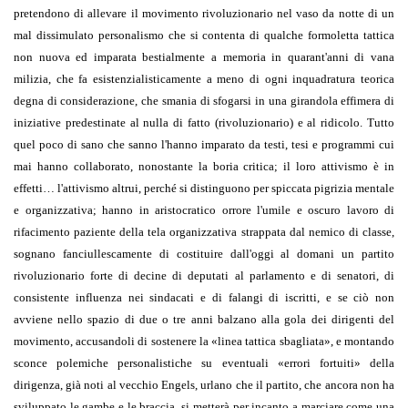
pretendono di allevare il movimento rivoluzionario nel vaso da notte di un
mal dissimulato personalismo che si contenta di qualche formoletta tattica
non nuova ed imparata bestialmente a memoria in quarant'anni di vana
milizia, che fa esistenzialisticamente a meno di ogni inquadratura teorica
degna di considerazione, che smania di sfogarsi in una girandola effimera di
iniziative predestinate al nulla di fatto (rivoluzionario) e al ridicolo. Tutto
quel poco di sano che sanno l'hanno imparato da testi, tesi e programmi cui
mai hanno collaborato, nonostante la boria critica; il loro attivismo è in
effetti… l'attivismo altrui, perché si distinguono per spiccata pigrizia mentale
e organizzativa; hanno in aristocratico orrore l'umile e oscuro lavoro di
rifacimento paziente della tela organizzativa strappata dal nemico di classe,
sognano fanciullescamente di costituire dall'oggi al domani un partito
rivoluzionario forte di decine di deputati al parlamento e di senatori, di
consistente influenza nei sindacati e di falangi di iscritti, e se ciò non
avviene nello spazio di due o tre anni balzano alla gola dei dirigenti del
movimento, accusandoli di sostenere la
«
linea tattica sbagliata
»
, e montando
sconce polemiche personalistiche su eventuali
«
errori fortuiti
»
della
dirigenza, già noti al vecchio Engels, urlano che il partito, che ancora non ha
sviluppato le gambe e le braccia, si metterà per incanto a marciare come una