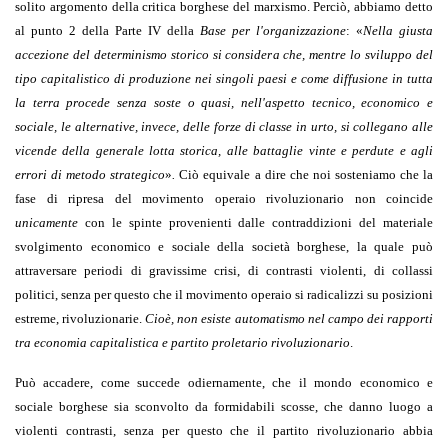
solito argomento della critica borghese del marxismo. Perciò, abbiamo detto
al punto 2 della Parte IV della
Base per l'organizzazione
:
«
Nella giusta
accezione del determinismo storico si considera che, mentre lo sviluppo del
tipo capitalistico di produzione nei singoli paesi e come diffusione in tutta
la terra procede senza soste o quasi, nell'aspetto tecnico, economico e
sociale, le alternative, invece, delle forze di classe in urto, si collegano alle
vicende della generale lotta storica, alle battaglie vinte e perdute e agli
errori di metodo strategico
»
.
Ciò equivale a dire che noi sosteniamo che la
fase di ripresa del movimento operaio rivoluzionario non coincide
unicamente
con le spinte provenienti dalle contraddizioni del materiale
svolgimento economico e sociale della società borghese, la quale può
attraversare periodi di gravissime crisi, di contrasti violenti, di collassi
politici, senza per questo che il movimento operaio si radicalizzi su posizioni
estreme, rivoluzionarie.
Cioè, non esiste automatismo nel campo dei rapporti
tra economia capitalistica e partito proletario rivoluzionario
.
Può accadere, come succede odiernamente, che il mondo economico e
sociale borghese sia sconvolto da formidabili scosse, che danno luogo a
violenti contrasti, senza per questo che il partito rivoluzionario abbia