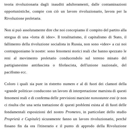
teoria rivoluzionaria dagli inauditi adulteramenti, dalle contaminazioni
opportunistiche, compie con ciò un lavoro rivoluzionario, lavora per la
Rivoluzione proletaria.
Non si può assolutamente dire che noi concepiamo il compito del partito alla
stregua di una
«
lotta di idee
»
. Il totalitarismo, il capitalismo di Stato, il
fallimento della rivoluzione socialista in Russia, non sono
«
idee
»
a cui noi
contrapponiamo le nostre: sono fenomeni storici reali che hanno spezzato le
reni al movimento proletario conducendolo sul terreno minato del
partigianesimo antifascista o filofascista, dell'unione nazionale, del
pacifismo ecc.
Coloro i quali sia pure in ristretto numero e al di fuori dei clamori della
«
grande politica
»
conducono un lavoro di interpretazione marxista di questi
fenomeni reali e di conferma delle previsioni marxiste
nonostante essi
(e non
ci risulta che una seria trattazione di questi problemi esista al di fuori delle
fondamentali esposizioni del nostro
Prometeo
, in particolare dello studio
Proprietà e Capitale
) sicuramente fanno un lavoro rivoluzionario, perché
fissano fin da ora l'itinerario e il punto di approdo della Rivoluzione