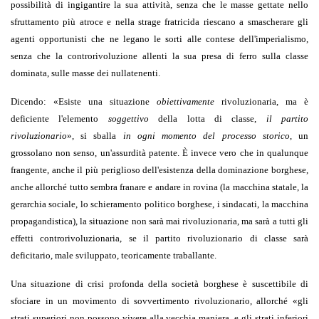
possibilità di ingigantire la sua attività, senza che le masse gettate nello
sfruttamento più atroce e nella strage fratricida riescano a smascherare gli
agenti opportunisti che ne legano le sorti alle contese dell'imperialismo,
senza che la controrivoluzione allenti la sua presa di ferro sulla classe
dominata, sulle masse dei nullatenenti.
Dicendo:
«
Esiste una situazione
obiettivamente
rivoluzionaria, ma è
deficiente l'elemento
soggettivo
della lotta di classe,
il partito
rivoluzionario
»
, si sballa
in ogni momento del processo storico
, un
grossolano non senso, un'assurdità patente. È invece vero che in qualunque
frangente, anche il più periglioso dell'esistenza della dominazione borghese,
anche allorché tutto sembra franare e andare in rovina (la macchina statale, la
gerarchia sociale, lo schieramento politico borghese, i sindacati, la macchina
propagandistica), la situazione non sarà mai rivoluzionaria, ma sarà a tutti gli
effetti controrivoluzionaria, se il partito rivoluzionario di classe sarà
deficitario, male sviluppato, teoricamente traballante.
Una situazione di crisi profonda della società borghese è suscettibile di
sfociare in un movimento di sovvertimento rivoluzionario, allorché
«
gli
strati superiori non possono vivere alla vecchia maniera, e gli strati inferiori