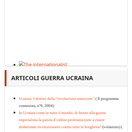
The internationalist
ARTICOLI GUERRA UCRAINA
PDF
n
.12
, 2026
Ucraina: I destini della “rivoluzione arancione”
( Il programma
comunista, n°6, 2004)
In Ucraina come in tutto il mondo, di fronte alla guerra
imperialista la parola d’ordine proletaria torni a essere:
disfattismo rivoluzionario contro tutte le borghesie!
(volantino)
(