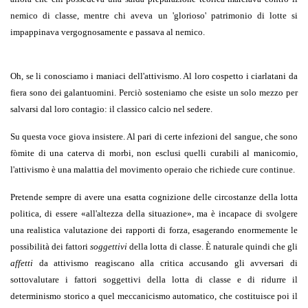
nemico di classe, mentre chi aveva un 'glorioso' patrimonio di lotte si
impappinava vergognosamente e passava al nemico.
Oh, se li conosciamo i maniaci dell'attivismo. Al loro cospetto i ciarlatani da
fiera sono dei galantuomini. Perciò sosteniamo che esiste un solo mezzo per
salvarsi dal loro contagio: il classico calcio nel sedere.
Su questa voce giova insistere. Al pari di certe infezioni del sangue, che sono
fòmite di una caterva di morbi, non esclusi quelli curabili al manicomio,
l'attivismo è una malattia del movimento operaio che richiede cure continue.
Pretende sempre di avere una esatta cognizione delle circostanze della lotta
politica, di essere
«
all'altezza della situazione
»
, ma è incapace di svolgere
una realistica valutazione dei rapporti di forza, esagerando enormemente le
possibilità dei fattori
soggettivi
della lotta di classe. È naturale quindi che gli
affetti
da attivismo reagiscano alla critica accusando gli avversari di
sottovalutare i fattori soggettivi della lotta di classe e di ridurre il
determinismo storico a quel meccanicismo automatico, che costituisce poi il