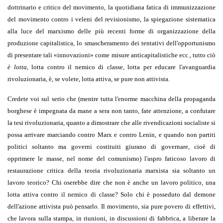
dottrinario e critico del movimento, la quotidiana fatica di immunizzazione
del movimento contro i veleni del revisionismo, la spiegazione sistematica
alla luce del marxismo delle più recenti forme di organizzazione della
produzione capitalistica, lo smascheramento dei tentativi dell'opportunismo
di presentare tali
«
innovazioni
»
come misure anticapitalistiche ecc., tutto ciò
è lotta
, lotta contro il nemico di classe, lotta per educare l'avanguardia
rivoluzionaria, è, se volete, lotta attiva, se pure non attivista.
Credete voi sul serio che (mentre tutta l'enorme macchina della propaganda
borghese è impegnata da mane a sera non tanto, fate attenzione, a confutare
la tesi rivoluzionaria, quanto a dimostrare che alle rivendicazioni socialiste si
possa arrivare marciando contro Marx e contro Lenin, e quando non partiti
politici soltanto ma governi costituiti giurano di governare, cioè di
opprimere le masse, nel nome del comunismo) l'aspro faticoso lavoro di
restaurazione critica della teoria rivoluzionaria marxista sia soltanto un
lavoro teorico? Chi oserebbe dire che non è anche un lavoro politico, una
lotta attiva contro il nemico di classe? Solo chi è posseduto dal demone
dell'azione attivista può pensarlo. Il movimento, sia pure povero di effettivi,
che lavora sulla stampa, in riunioni, in discussioni di fabbrica, a liberare la