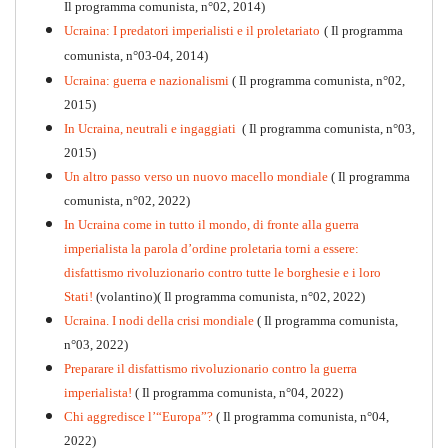
Il programma comunista, n°02, 2014)
Ucraina: I predatori imperialisti e il proletariato
( Il programma
comunista, n°03-04, 2014)
Ucraina: guerra e nazionalismi
( Il programma comunista, n°02,
2015)
In Ucraina, neutrali e ingaggiati
( Il programma comunista, n°03,
2015)
Un altro passo verso un nuovo macello mondiale
( Il programma
Kommunistisches Programm
comunista, n°02, 2022)
PDF
n°10 - 2026
In Ucraina come in tutto il mondo, di fronte alla guerra
imperialista la parola d’ordine proletaria torni a essere:
disfattismo rivoluzionario contro tutte le borghesie e i loro
Stati!
(volantino)( Il programma comunista, n°02, 2022)
Ucraina. I nodi della crisi mondiale
( Il programma comunista,
n°03, 2022)
Preparare il disfattismo rivoluzionario contro la guerra
imperialista!
( Il programma comunista, n°04, 2022)
Chi aggredisce l’“Europa”?
( Il programma comunista, n°04,
2022)