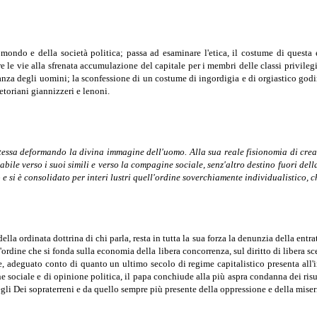
l mondo e della società politica; passa ad esaminare l'etica, il costume di quest
e vie alla sfrenata accumulazione del capitale per i membri delle classi privilegi
ranza degli uomini; la sconfessione di un costume di ingordigia e di orgiastico godi
retoriani giannizzeri e lenoni.
tessa deformando la divina immagine dell'uomo. Alla sua reale fisionomia di creatur
ile verso i suoi simili e verso la compagine sociale, senz'altro destino fuori dell
e si è consolidato per interi lustri quell'ordine soverchiamente individualistico, c
la ordinata dottrina di chi parla, resta in tutta la sua forza la denunzia della entra
ll'ordine che si fonda sulla economia della libera concorrenza, sul diritto di libera s
ne, adeguato conto di quanto un ultimo secolo di regime capitalistico presenta all'
e sociale e di opinione politica, il papa conchiude alla più aspra condanna dei risul
 degli Dei sopraterreni e da quello sempre più presente della oppressione e della miser