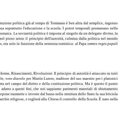
ostruzione politica già al tempo di Tommaso è ben altra dal semplice, ingenuo
 sua soprattutto l'educazione e la scuola. I poteri temporali promanano nella
l monarca. La sovranità politica è imposta al singolo da un delegato divino, la
el pieno senso il principio dell'autorità, culmina dalla politica nel mondo
o, era solo in funzione della sentenza tomistica: al Papa
omnes reges populi
forme, Rinascimenti, Rivoluzioni. Il principio di autorità è attaccato su tutti
ele, vero
diavolo
per Martin Lutero, traditore del suo maestro per i platonici
rta nel campo del diritto e della costituzione politica. Ma è questo il punto
o adatto a questi fini, che noi sappiamo parimenti materiali di sfruttamento
one trasmette e investe dal basso nella struttura dello Stato la sua briciola
rchie religiose, e toglierà alla Chiesa il controllo della Scuola. È nato nella