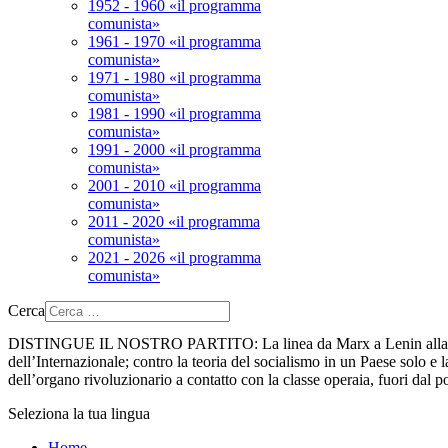
1952 - 1960 «il programma
comunista»
1961 - 1970 «il programma
comunista»
1971 - 1980 «il programma
comunista»
1981 - 1990 «il programma
comunista»
1991 - 2000 «il programma
comunista»
2001 - 2010 «il programma
comunista»
2011 - 2020 «il programma
comunista»
2021 - 2026 «il programma
comunista»
Cerca
DISTINGUE IL NOSTRO PARTITO:
La linea da Marx a Lenin alla 
dell’Internazionale; contro la teoria del socialismo in un Paese solo e la
dell’organo rivoluzionario a contatto con la classe operaia, fuori dal p
Seleziona la tua lingua
Home