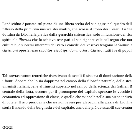
L'individuo è portato sul piano di una libera scelta del suo agire, nel quadro de
riflesso della primitiva mistica dei martiri, che scosse il trono dei Cesari. Lo 
dottrina da Dio, nella pratica dalla gerarchia chiesastica; solo in funzione del ri
spirituale
libertas
che lo schiavo rese pari al suo signore vale nel regno che no
culturale, e supremi interpreti del vero i concilii dei vescovi tengono la
Summa
christiani oportet esse subditos
,
sicut ipsi domino Jesu Christo
: tutti i re di pop
Tali sovrastrutture teoretiche rivestivano da secoli il sistema di dominazione dell
i fronti. Appare che lo sia dapprima nel campo della filosofia naturale, della stes
umanisti italiani, bene altrimenti superato nel campo della scienza dai Galilei, 
centrale della lotta; occorre per il prorompere del capitale spezzare le vecchie
economico ed oppressione di classe, è quello che svincola nella sua piena individ
di potere. Il re o presidente che sia non leverà più gli occhi alla grazia di Dio, l
storia il mondo della borghesia e del capitale, una delle più detestabili sue creatur
OGGI