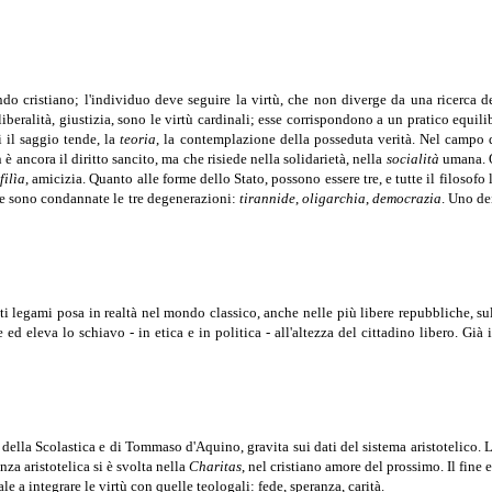
do cristiano; l'individuo deve seguire la virtù, che non diverge da una ricerca d
eralità, giustizia, sono le virtù cardinali; esse corrispondono a un pratico equilib
i il saggio tende, la
teoria
, la contemplazione della posseduta verità. Nel campo d
è ancora il diritto sancito, ma che risiede nella solidarietà, nella
socialità
umana. Q
filìa
, amicizia. Quanto alle forme dello Stato, possono essere tre, e tutte il filosofo
re sono condannate le tre degenerazioni:
tirannide
,
oligarchia
,
democrazia
. Uno de
retti legami posa in realtà nel mondo classico, anche nelle più libere repubbliche, 
d eleva lo schiavo - in etica e in politica - all'altezza del cittadino libero. Già 
della Scolastica e di Tommaso d'Aquino, gravita sui dati del sistema aristotelico. 
nza aristotelica si è svolta nella
Charitas
, nel cristiano amore del prossimo. Il fine
e a integrare le virtù con quelle teologali: fede, speranza, carità.