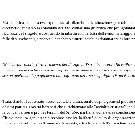
Ma la critica non si arresta qui, ossia al bilancio della situazione generale de
esprimerlo. Vediamo la condanna dell'individualismo giuridico che per sgombrare l
ricchezza del singolo, e costruendo la miseria e l'infelicità della enorme maggio
folle di stupefacenti, e riserva il banchetto a stretti cerchi di dominatori, di loro p
"
Nel campo sociale, il travisamento dei disegni di Dio si è operato alla radice s
uomo autonomo nella coscienza, legislatore insindacabile di sé stesso, irresponsab
se non quella dell'appagamento indisciplinato delle sue cupidigie. Di qui è sorto 
Tralasciando il contenuto trascendentale e ultranaturale degli argomenti proprio del
odierni partiti e governi borghesi che si richiamano alla "socialità cristiana" - de
la condanna non è più nei termini del
Sillabo
, ma tiene, colla stessa conclusio
Chiesa, perduto ogni braccio secolare, assolva la libertà di culto di organizzazion
immanenti e sufficienti all'uomo e alla società, atti a liberarli dall'antico terrore