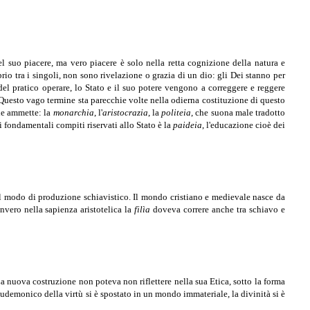
el suo piacere, ma vero piacere è solo nella retta cognizione della natura e
rio tra i singoli, non sono rivelazione o grazia di un dio: gli Dei stanno per
el pratico operare, lo Stato e il suo potere vengono a correggere e reggere
uesto vago termine sta parecchie volte nella odierna costituzione di questo
 le ammette: la
monarchia
, l'
aristocrazia
, la
politeia
, che suona male tradotto
i fondamentali compiti riservati allo Stato è la
paideia
, l'educazione cioè dei
sul modo di produzione schiavistico.
Il mondo cristiano e medievale nasce da
invero nella sapienza aristotelica la
filìa
doveva correre anche tra schiavo e
La nuova costruzione non poteva non riflettere nella sua Etica, sotto la forma
 eudemonico della virtù si è spostato in un mondo immateriale, la divinità si è