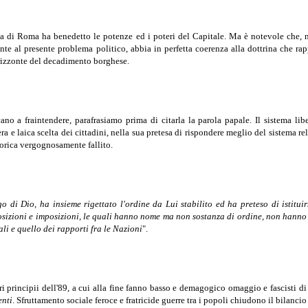
esa di Roma ha benedetto le potenze ed i poteri del Capitale. Ma è notevole che, n
ente al presente problema politico, abbia in perfetta coerenza alla dottrina che r
'orizzonte del decadimento borghese.
ano a fraintendere, parafrasiamo prima di citarla la parola papale. Il sistema li
ra e laica scelta dei cittadini, nella sua pretesa di rispondere meglio del sistema rel
storica vergognosamente fallito.
di Dio, ha insieme rigettato l'ordine da Lui stabilito ed ha preteso di istituir
osizioni e imposizioni, le quali hanno nome ma non sostanza di ordine, non hanno d
ali e quello dei rapporti fra le Nazioni
".
cri principii dell'89, a cui alla fine fanno basso e demagogico omaggio e fascisti 
enti
. Sfruttamento sociale feroce e fratricide guerre tra i popoli chiudono il bilanci