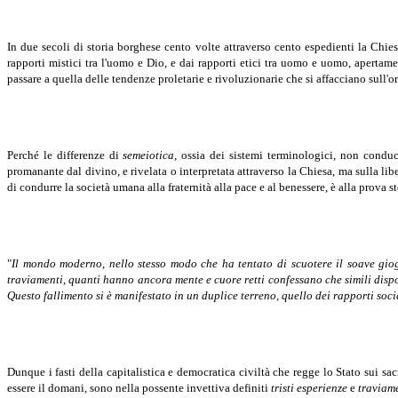
In due secoli di storia borghese cento volte attraverso cento espedienti la Chi
rapporti mistici tra l'uomo e Dio, e dai rapporti etici tra uomo e uomo, apertam
passare a quella delle tendenze proletarie e rivoluzionarie che si affacciano sull
Perché le differenze di
semeiotica
, ossia dei sistemi terminologici, non conduc
promanante dal divino, e rivelata o interpretata attraverso la Chiesa, ma sulla libe
di condurre la società umana alla fraternità alla pace e al benessere, è alla prova 
"
Il mondo moderno, nello stesso modo che ha tentato di scuotere il soave giogo 
traviamenti, quanti hanno ancora mente e cuore retti confessano che simili disp
Questo fallimento si è manifestato in un duplice terreno, quello dei rapporti soci
Dunque i fasti della capitalistica e democratica civiltà che regge lo Stato sui sa
essere il domani, sono nella possente invettiva definiti
tristi esperienze
e
traviam