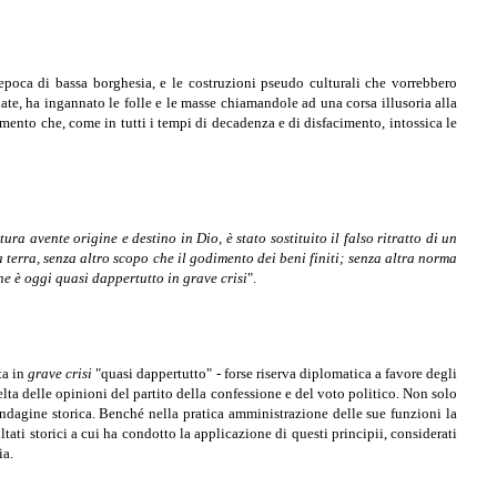
a epoca di bassa borghesia, e le costruzioni pseudo culturali che vorrebbero
ate, ha ingannato le folle e le masse chiamandole ad una corsa illusoria alla
mento che, come in tutti i tempi di decadenza e di disfacimento, intossica le
a avente origine e destino in Dio, è stato sostituito il falso ritratto di un
a terra, senza altro scopo che il godimento dei beni finiti; senza altra norma
he è oggi quasi dappertutto in grave crisi
".
ta in
grave crisi
"quasi dappertutto" - forse riserva diplomatica a favore degli
celta delle opinioni del partito della confessione e del voto politico. Non solo
indagine storica. Benché nella pratica amministrazione delle sue funzioni la
tati storici a cui ha condotto la applicazione di questi principii, considerati
ia.