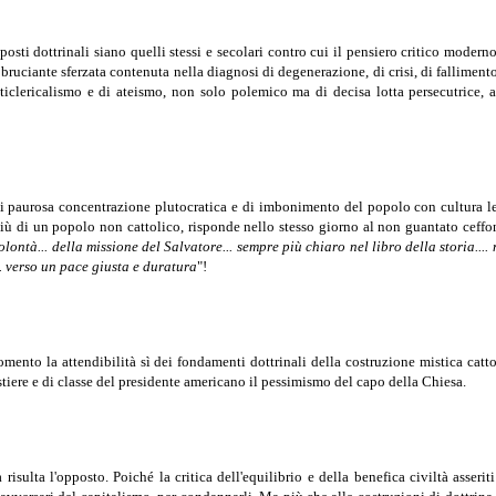
posti dottrinali siano quelli stessi e secolari contro cui il pensiero critico mode
 bruciante sferzata contenuta nella diagnosi di degenerazione, di crisi, di falliment
iclericalismo e di ateismo, non solo polemico ma di decisa lotta persecutrice, 
 paurosa concentrazione plutocratica e di imbonimento del popolo con cultura lett
iù di un popolo non cattolico, risponde nello stesso giorno al non guantato ceffon
olontà... della missione del Salvatore... sempre più chiaro nel libro della storia..
.. verso un pace giusta e duratura
"!
momento la attendibilità sì dei fondamenti dottrinali della costruzione mistica ca
stiere e di classe del presidente americano il pessimismo del capo della Chiesa.
isulta l'opposto. Poiché la critica dell'equilibrio e della benefica civiltà asseri