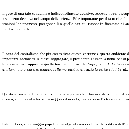
Il peso di una tale condanna è indiscutibilmente decisivo, sebbene i suoi presup
resta meno decisiva nel campo della scienza. Ed è importante per il fatto che alla
reazioni lontanamente paragonabili a quelle con cui rispose in fiammate di ant
rivoluzioni antifeudali.
Il capo del capitalismo che più caratterizza questo costume e questo ambiente di
impotenza sociale tra le classi soggiogate, il presidente Truman, a nome per di p
bilancio storico opposto a quello tracciato da Pacelli. "
Significato della divina v
di illuminato progresso fondato sulla moralità la giustizia la verità e la libertà..
Questa stessa servile contraddizione è una prova che - lasciata da parte per il 
storico, a fronte delle forze che reggono il mondo, vince contro l'ottimismo di me
Subito dopo, il messaggio papale si rivolge al campo che nella politica dell'ora r