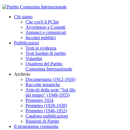
Chi siamo
Che cos'è il PCInt
Avvertenze e Contatti
Annunci e comunicati
Incontri pubblici
Pubblicazioni
Testi in evidenza
Testi basilari di partito
Volantini
Quaderni del Partito
Comunista Internazionale
Archivio
Documentaria (1912-1926)
Raccolte tematiche
Articoli della serie "Sul filo
del tempo" (1949-1955)
Prometeo 1924
Prometeo (1928-1938)
Prometeo (1946-1952)
Catalogo pubblicazioni
Riunioni di Partito
Il programma comunista