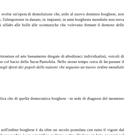
rno svolse un'opera di demolizione che, utile al nuovo dominio borghese, non
o, l'ultrapotente in danaro, in impianti, in armi borghesia mondiale non trova
ai sillabi alle bolle alle scomuniche che volevano fermare il demone delle
eratura ed arte bassamente drogate di afrodisiaci individualisti, veicoli di
e col bacio della Sacra Pantofola. Nello stesso tempo cerca di far passare il
.. negli sforzi dei popoli delle nazioni che seguono un nuovo ordine mondiale
ttolica che di quella democratica borghese - in sede di diagnosi del momento
ti nell'ordine borghese è da oltre un secolo postulata con tutto il vigore dal