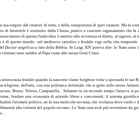
lla sua origine dal creatore di tutto, e della onnipotenza di quel creatore. Ma la c
Stato di Aristotele è sostituito dalla Chiesa, pratico e concreto organamento che fa
conoscimento di questa l'individuo è astretto alla reverenza al diritto, al signore, a
n è di questo mondo: nel medioevo cattolico e feudale vige nella vita temporale n
del
Doctor angelicus
a lato della Bibbia. Se Luigi XIV poteva dire: lo Stato sono i
oli cristiani sono sudditi al Papa come allo stesso Gesù Cristo.
a aristocrazia feudale quando la nascente classe borghese volse a spezzarla le sue Ri
sa religione, dell'arte, con una polemica dottrinale che si getta sullo stesso Aristot
Bacone, Bruno, Telesio, Campanella... Soltanto in un secondo tempo l'attacco si po
 forme, fondare una economia di aziende libere e concorrenti; il sistema giuridic
ualità l'
animale
politico, ne fa una molecola sovrana, che svolazza dove vuole e dep
i abbasserà alla volontà del popolo sovrano. Lo Stato non avrà più investiture da gera
e...