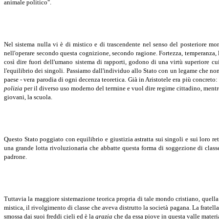
animale politico".
Nel sistema nulla vi è di mistico e di trascendente nel senso del posteriore mon
nell'operare secondo questa cognizione, secondo ragione. Fortezza, temperanza, lib
così dire fuori dell'umano sistema di rapporti, godono di una virtù superiore cu
l'equilibrio dei singoli. Passiamo dall'individuo allo Stato con un legame che non 
paese - vera parodia di ogni decenza teoretica. Già in Aristotele era più concreto:
polizia
per il diverso uso moderno del termine e vuol dire regime cittadino, ment
giovani, la scuola.
Questo Stato poggiato con equilibrio e giustizia astratta sui singoli e sui loro 
una grande lotta rivoluzionaria che abbatte questa forma di soggezione di classe e
padrone.
Tuttavia la maggiore sistemazione teorica propria di tale mondo cristiano, quella 
mistica, il rivolgimento di classe che aveva distrutto la società pagana. La fratella
smossa dai suoi freddi cieli ed è la
grazia
che da essa piove in questa valle material