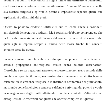
neutrale nei conflitti economici. Bisogna mirare alla distruzione dell'istituto
ecclesiastico non solo nelle sue manifestazioni "temporali" ma anche nella
sua essenza religiosa e spirituale, perché è impossibile separare quelle due
esplicazioni dell'attività dei preti.
Questo lo possono credere Giolitti e il suo re, come anche i cosiddetti
anticlericali democratici e radicali. Ma i socialisti debbono comprendere che
la forza del prete sta nella diffusione dei concetti superstiziosi a mezzo dei
quali egli si imporrà sempre all'animo delle masse finché tali concetti
avranno presa fra queste.
La nostra azione anticlericale deve dunque comprendere una efficace ed
assidua propaganda antireligiosa, svolta senza balorde dissertazioni
filosofiche e senza negazioni astratte che spesso sono non meno assurde delle
favole che spaccia il prete, ma svolgendo chiaramente lo stretto legame
esistente fra le credenze religiose e la inferiorità economica del proletariato,
mostrando come la religione sancisce e difende i privilegi dei potenti e vuole
la rassegnazione degli umili, allettandoli con le visioni di un'altra vita per
distoglierli dalle essenziali conquiste che occorre compiere in "questa".