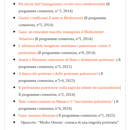
PDF
Per uscire dall’insanguinato vicolo cieco mediorientale
(Il
programma comunista, n° 5, 2014)
Guerre e trafficanti d’armi in Medioriente
(Il programma
comunista, n°5, 2014)
Gaza: un ennesimo macello insanguina il Medioriente-
Volantino
(Il programma comunista, n°5, 2014)
L’alleanza delle borghesie israeliana e palestinese contro il
proletariato
(Il programma comunista, n°6, 2014)
Israele e Palestina: terrorismo di Stato e disfattismo proletario
( Il
programma comunista, n°3, 2021)
A fianco dei proletari e delle proletarie palestinesi!
( Il
programma comunista, n°5-6, 2023)
Il proletariato palestinese nella tagliola infame dei nazionalismi
(
Il programma comunista, n°2, 2024)
Note contro-corrente su Hamas e il “movimento palestinese”
( Il
programma comunista, n°4, 2024)
Gaza: nessuna illusione
( Il programma comunista, n°1, 2025)
Opuscolo: “Medio Oriente: cronaca di una tragedia proletaria”