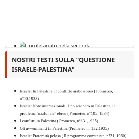
NOSTRI TESTI SULLA "QUESTIONE
Il proletariato nella seconda
guerra mondiale e nella
ISRAELE-PALESTINA"
"Resistenza" antifascista
PDF
Quaderno n°4 (nuova edizione 2021)
Israele: In Palestina, il conflitto arabo-ebreo ( Prometeo,
n°96,1933)
Israele: Note internazionali: Uno sciopero in Palestina, il
problema "nazionale" ebreo ( Prometeo, n°105, 1934)
I conflitti in Palestina ( Prometeo, n°131,1935)
Gli avvenimenti in Palestina (Prometeo, n°132,1935)
Israele: Fraternità pelosa ( Il programma comunista, n°21, 1960)