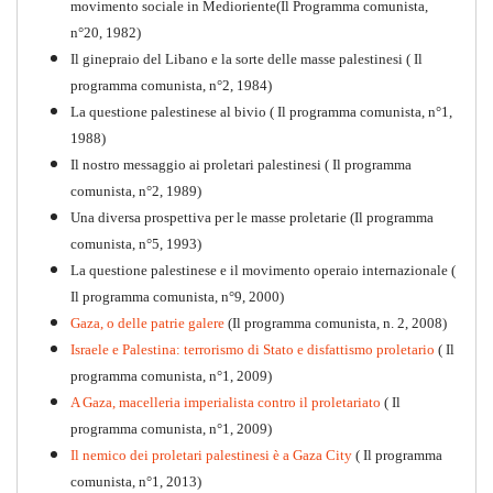
movimento sociale in Medioriente(Il Programma comunista,
1917-2017 Ieri Oggi Domani
n°20, 1982)
Il ginepraio del Libano e la sorte delle masse palestinesi ( Il
Quaderno n°9
PDF
programma comunista, n°2, 1984)
La questione palestinese al bivio ( Il programma comunista, n°1,
1988)
Il nostro messaggio ai proletari palestinesi ( Il programma
comunista, n°2, 1989)
Una diversa prospettiva per le masse proletarie (Il programma
comunista, n°5, 1993)
La questione palestinese e il movimento operaio internazionale (
Il programma comunista, n°9, 2000)
Gaza, o delle patrie galere
(Il programma comunista, n. 2, 2008)
Israele e Palestina: terrorismo di Stato e disfattismo proletario
( Il
programma comunista, n°1, 2009)
A Gaza, macelleria imperialista contro il proletariato
( Il
programma comunista, n°1, 2009)
Il nemico dei proletari palestinesi è a Gaza City
( Il programma
Per la difesa intransigente
comunista, n°1, 2013)