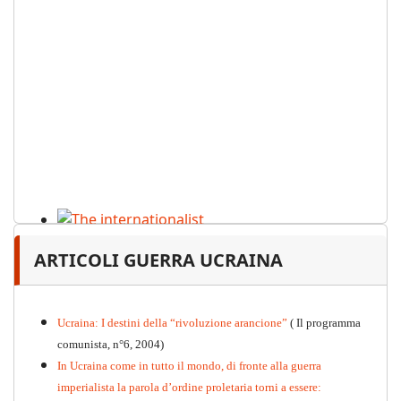
The internationalist
ARTICOLI GUERRA UCRAINA
PDF
n
.12
, 2026
Ucraina: I destini della “rivoluzione arancione”
( Il programma
comunista, n°6, 2004)
In Ucraina come in tutto il mondo, di fronte alla guerra
imperialista la parola d’ordine proletaria torni a essere: