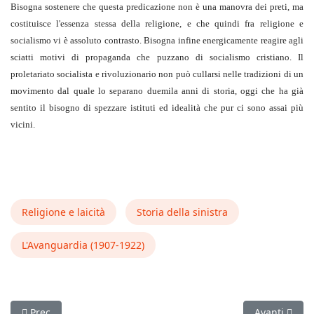
Bisogna sostenere che questa predicazione non è una manovra dei preti, ma
costituisce l'essenza stessa della religione, e che quindi fra religione e
socialismo vi è assoluto contrasto. Bisogna infine energicamente reagire agli
sciatti motivi di propaganda che puzzano di socialismo cristiano. Il
proletariato socialista e rivoluzionario non può cullarsi nelle tradizioni di un
movimento dal quale lo separano duemila anni di storia, oggi che ha già
sentito il bisogno di spezzare istituti ed idealità che pur ci sono assai più
vicini.
Religione e laicità
Storia della sinistra
L'Avanguardia (1907-1922)
Articolo precedente: L'irredentismo (Da "L' Avanguardia" dell'
Articolo suc
Prec
Avanti