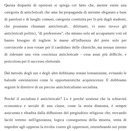
Questa disparità di opinioni si spiega col fatto che, mentre esiste una
categoria di anticlericali che ama far propaganda di ateismo sfegatato a base
di paroloni e di luoghi comuni, categoria costituita per lo più dagli studenti,
che possiamo chiamare anticlericali... dilettanti, vi sono invece gli
anticlericali politici, "di professione", che mirano solo ad accaparrarsi voti ed
hanno bisogno di togliere le masse all'influenza del prete solo per
convincerle a non votare per il candidato delle chieriche, ma nessun intento
di ridestare una vera coscienza anticlericale - cosa assai più difficile, e
pericolosa per il successo elettorale.
Dal metodo degli uni e degli altri dobbiamo restare lontanissimi, evitando le
balorde ostentazioni come le opportunistiche acquiescenze. E dobbiamo
seguire le direttive di un preciso anticlericalismo socialista.
Perché il socialista è anticlericale? Lo è perché sostiene che la schiavitù
economica e sociale di una classe, come la storia dimostra, è sempre
assicurata e ribadita dalla diffusione del pregiudizio religioso che, trovando
facile terreno nell'ignoranza, logica conseguenza della miseria, tenta di
impedire agli oppressi la rivolta contro gli oppressori, ottenebrando nei primi