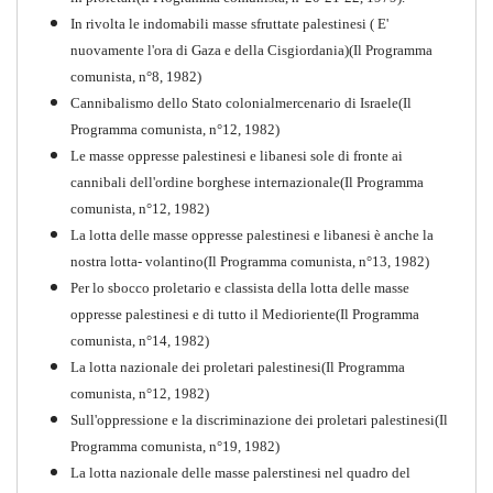
In rivolta le indomabili masse sfruttate palestinesi ( E'
nuovamente l'ora di Gaza e della Cisgiordania)(Il Programma
comunista, n°8, 1982)
Cannibalismo dello Stato colonialmercenario di Israele(Il
Perchè la Russia non era
Programma comunista, n°12, 1982)
comunista
Le masse oppresse palestinesi e libanesi sole di fronte ai
PDF
Quaderno n°10
cannibali dell'ordine borghese internazionale(Il Programma
comunista, n°12, 1982)
La lotta delle masse oppresse palestinesi e libanesi è anche la
nostra lotta- volantino(Il Programma comunista, n°13, 1982)
Per lo sbocco proletario e classista della lotta delle masse
oppresse palestinesi e di tutto il Medioriente(Il Programma
comunista, n°14, 1982)
La lotta nazionale dei proletari palestinesi(Il Programma
comunista, n°12, 1982)
Sull'oppressione e la discriminazione dei proletari palestinesi(Il
Programma comunista, n°19, 1982)
La lotta nazionale delle masse palerstinesi nel quadro del