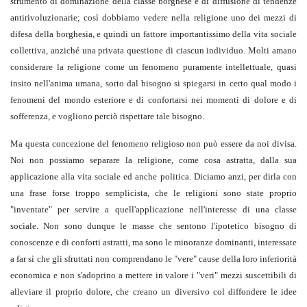
strumento di dominazione della classe borghese e di diffusione di tendenze
antirivoluzionarie; così dobbiamo vedere nella religione uno dei mezzi di
difesa della borghesia, e quindi un fattore importantissimo della vita sociale
collettiva, anziché una privata questione di ciascun individuo. Molti amano
considerare la religione come un fenomeno puramente intellettuale, quasi
insito nell'anima umana, sorto dal bisogno si spiegarsi in certo qual modo i
fenomeni del mondo esteriore e di confortarsi nei momenti di dolore e di
sofferenza, e vogliono perciò rispettare tale bisogno.
Ma questa concezione del fenomeno religioso non può essere da noi divisa.
Noi non possiamo separare la religione, come cosa astratta, dalla sua
applicazione alla vita sociale ed anche politica. Diciamo anzi, per dirla con
una frase forse troppo semplicista, che le religioni sono state proprio
"inventate" per servire a quell'applicazione nell'interesse di una classe
sociale. Non sono dunque le masse che sentono l'ipotetico bisogno di
conoscenze e di conforti astratti, ma sono le minoranze dominanti, interessate
a far sì che gli sfruttati non comprendano le "vere" cause della loro inferiorità
economica e non s'adoprino a mettere in valore i "veri" mezzi suscettibili di
alleviare il proprio dolore, che creano un diversivo col diffondere le idee