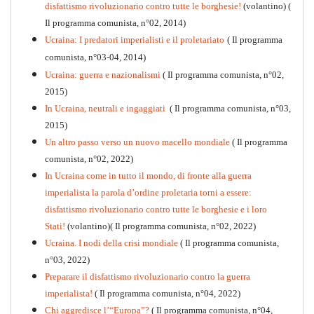
disfattismo rivoluzionario contro tutte le borghesie!
(volantino)
(
Il programma comunista, n°02, 2014)
Ucraina: I predatori imperialisti e il proletariato
( Il programma
comunista, n°03-04, 2014)
Ucraina: guerra e nazionalismi
( Il programma comunista, n°02,
2015)
In Ucraina, neutrali e ingaggiati
( Il programma comunista, n°03,
2015)
Un altro passo verso un nuovo macello mondiale
( Il programma
Kommunistisches Programm
comunista, n°02, 2022)
PDF
n°10 - 2026
In Ucraina come in tutto il mondo, di fronte alla guerra
imperialista la parola d’ordine proletaria torni a essere:
disfattismo rivoluzionario contro tutte le borghesie e i loro
Stati!
(volantino)( Il programma comunista, n°02, 2022)
Ucraina. I nodi della crisi mondiale
( Il programma comunista,
n°03, 2022)
Preparare il disfattismo rivoluzionario contro la guerra
imperialista!
( Il programma comunista, n°04, 2022)
Chi aggredisce l’“Europa”?
( Il programma comunista, n°04,