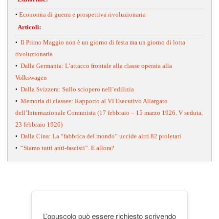
•
Economia di guerra e prospettiva rivoluzionaria
Articoli:
•
Il Primo Maggio non è un giorno di festa ma un giorno di lotta
rivoluzionaria
•
Dalla Germania: L’attacco frontale alla classe operaia alla
Volkswagen
•
Dalla Svizzera: Sullo sciopero nell’edilizia
•
Memoria di classee: Rapporto al VI Esecutivo Allargato
dell’Internazionale Comunista (17 febbraio – 15 marzo 1926. V seduta,
23 febbraio 1926)
•
Dalla Cina: La “fabbrica del mondo” uccide altri 82 proletari
•
“Siamo tutti anti-fascisti”. E allora?
L’opuscolo può essere richiesto scrivendo