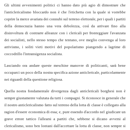
Gli ultimi avvenimenti politici ci hanno dato più agio di dimostrare che
l'anticlericalismo bloccardo non è che l'etichetta con la quale si vorrebbe
coprire la merce avariata dei connubi sul terreno elettorale, per i quali i partiti
della democrazia hanno una vera debolezza, così da arrivare fino alla
disinvoltura di contrarre alleanze con i clericali per fronteggiare l'avanzata
dei socialisti, nello stesso tempo che tentano, ove meglio convenga al loro
arrivismo, i soliti vieti motivi del popolarismo piangendo a lagrime di
coccodrillo l'intransigenza socialista.
Lasciando ora andare queste meschine manovre di politicanti, sarà bene
occuparci un poco della nostra specifica azione anticlericale, particolarmente
nei riguardi della questione religiosa.
Quella nostra fondamentale divergenza dagli anticlericali borghesi non è
sempre giustamente valutata da tutti i compagni. Si riconosce in generale che
il nostro anticlericalismo fatto sul terreno della lotta di classe è collegato alla
ragion d'essere economica di essa; e, pure essendo d'accordo nel giudicare un
grave errore tattico l'allearsi a partiti che, sebbene si dicano avversi al
clericalismo, sono ben lontani dall'accettare la lotta di classe, non sempre si