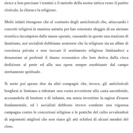
riesce a ben precisare i termini e il metodo della nostra tattica verso il partito
clericale, la chiesa e la religione.
Molti infatti ritengono che al contrario degli anticlericali che, attaccando i
concetti religiosi in maniera astratta per fare ostentato sfoggio di un ateismo
teoretico incompreso dalle masse operaie, causando in queste una reazione di
fanatismo, noi socialisti dobbiamo sostenere che la religione sia un affare di
coscienza privata e non toccare il sentimento religioso limitandoci a
denunziare ai proletari il danno economico che loro deriva dalla cieca
dedizione al prete ed alla sua opera sempre esorbitante dal campo
strettamente spirituale.
Si sente poi spesso dire da altri compagni che, invece, gli anticlericali
borghesi si limitano a ridestare una vuota avversione alla casta sacerdotale,
accusandola di brutture e di infamie, ma senza investirne la ragion d'essere
fondamentale, ed i socialisti debbono invece condurre una vigorosa
campagna contro le concezioni religiose e le pratiche del culto avvalendosi
di argomenti migliori che non siano gli atti schifosi di alcuni membri del
clero.