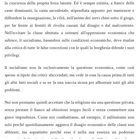
la coscienza della propria forza latente. Ed è sempre esistita, a fianco delle
caste dominanti, la casta sacerdotale, stipendiata appunto per mantenere e
diffondere la rassegnazione, la viltà, nell'animo dei servi chini sotto il giogo,
per far fronte ai fremiti di rivolta causati dal disagio e dal malcontento.
Nell'eccitare la classe sfruttata a sottrarsi all'oppressione economica che
subisce, il socialismo, basandosi sulle condizioni economiche, deve risalire
alla critica di tutte le false concezioni con le quali la borghesia difende i suoi
privilegi.
Il socialismo non fa esclusivamente la questione economica, come così
spesso si ripete dai critici sfaccendati, ma vede in essa la causa prima di tutti
gli altri fatti sociali e se ne fa una traccia sicura per affrontare tutti gli altri
problemi.
Noi non possiamo quindi accettare che la religione sia una questione privata,
senza prestare il fianco ad obiezioni troppo facili e senza commettere una
grave imprudenza. Come noi combattiamo, ad esempio, il militarismo non
solo perché quotidianamente aggrava il disagio economico delle classi non
abbienti, ma soprattutto perché esso è nella sua essenza un poderoso