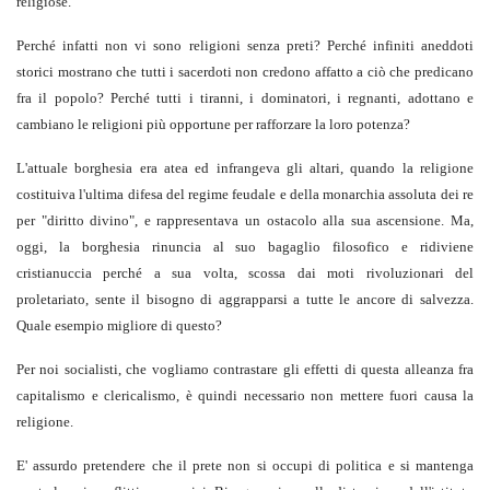
religiose.
Perché infatti non vi sono religioni senza preti? Perché infiniti aneddoti
storici mostrano che tutti i sacerdoti non credono affatto a ciò che predicano
fra il popolo? Perché tutti i tiranni, i dominatori, i regnanti, adottano e
cambiano le religioni più opportune per rafforzare la loro potenza?
L'attuale borghesia era atea ed infrangeva gli altari, quando la religione
costituiva l'ultima difesa del regime feudale e della monarchia assoluta dei re
per "diritto divino", e rappresentava un ostacolo alla sua ascensione. Ma,
oggi, la borghesia rinuncia al suo bagaglio filosofico e ridiviene
cristianuccia perché a sua volta, scossa dai moti rivoluzionari del
proletariato, sente il bisogno di aggrapparsi a tutte le ancore di salvezza.
Quale esempio migliore di questo?
Per noi socialisti, che vogliamo contrastare gli effetti di questa alleanza fra
capitalismo e clericalismo, è quindi necessario non mettere fuori causa la
religione.
E' assurdo pretendere che il prete non si occupi di politica e si mantenga