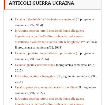
ARTICOLI GUERRA UCRAINA
PDF
n
.12
, 2026
Ucraina: I destini della “rivoluzione arancione”
( Il programma
comunista, n°6, 2004)
In Ucraina come in tutto il mondo, di fronte alla guerra
imperialista la parola d’ordine proletaria torni a essere:
disfattismo rivoluzionario contro tutte le borghesie!
(volantino)
(
Il programma comunista, n°02, 2014)
Ucraina: I predatori imperialisti e il proletariato
( Il programma
comunista, n°03-04, 2014)
Ucraina: guerra e nazionalismi
( Il programma comunista, n°02,
2015)
In Ucraina, neutrali e ingaggiati
( Il programma comunista, n°03,
2015)
Un altro passo verso un nuovo macello mondiale
( Il programma
Kommunistisches Programm
comunista, n°02, 2022)
PDF
n°10 - 2026
In Ucraina come in tutto il mondo, di fronte alla guerra
imperialista la parola d’ordine proletaria torni a essere: