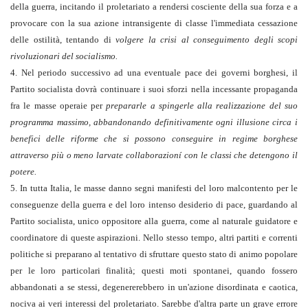
della guerra, incitando il proletariato a rendersi cosciente della sua forza e a
provocare con la sua azione intransigente di classe l'immediata cessazione
delle ostilità, tentando di
volgere la crisi al conseguimento degli scopi
rivoluzionari del socialismo.
4. Nel periodo successivo ad una eventuale pace dei governi borghesi, il
Partito socialista dovrà continuare i suoi sforzi nella incessante propaganda
fra le masse operaie per
prepararle a spingerle alla realizzazione del suo
programma massimo, abbandonando definitivamente ogni illusione circa i
benefici delle riforme che si possono conseguire in regime borghese
attraverso più o meno larvate collaborazioní con le classi che detengono il
potere.
5. In tutta Italia, le masse danno segni manifesti del loro malcontento per le
conseguenze della guerra e del loro intenso desiderio di pace, guardando al
Partito socialista, unico oppositore alla guerra, come al naturale guidatore e
coordinatore di queste aspirazioni. Nello stesso tempo, altri partiti e correnti
politiche si preparano al tentativo di sfruttare questo stato di animo popolare
per le loro particolari finalità; questi moti spontanei, quando fossero
abbandonati a se stessi, degenererebbero in un'azione disordinata e caotica,
nociva ai veri interessi del proletariato. Sarebbe d'altra parte un grave errore