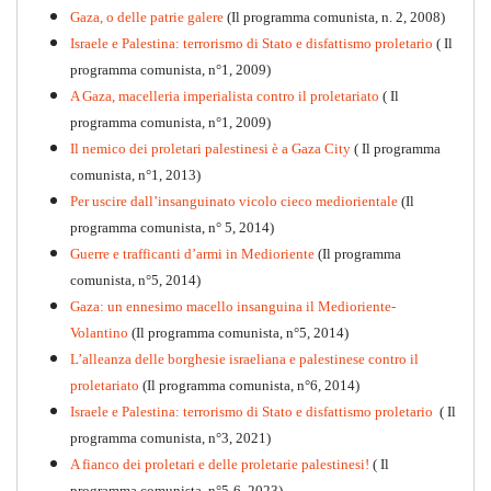
Gaza, o delle patrie galere
(Il programma comunista, n. 2, 2008)
Israele e Palestina: terrorismo di Stato e disfattismo proletario
( Il
programma comunista, n°1, 2009)
A Gaza, macelleria imperialista contro il proletariato
( Il
programma comunista, n°1, 2009)
Il nemico dei proletari palestinesi è a Gaza City
( Il programma
Per la difesa intransigente
comunista, n°1, 2013)
PDF
Per uscire dall’insanguinato vicolo cieco mediorientale
(Il
programma comunista, n° 5, 2014)
Guerre e trafficanti d’armi in Medioriente
(Il programma
comunista, n°5, 2014)
Gaza: un ennesimo macello insanguina il Medioriente-
Volantino
(Il programma comunista, n°5, 2014)
L’alleanza delle borghesie israeliana e palestinese contro il
proletariato
(Il programma comunista, n°6, 2014)
Israele e Palestina: terrorismo di Stato e disfattismo proletario
( Il
programma comunista, n°3, 2021)
A fianco dei proletari e delle proletarie palestinesi!
( Il
programma comunista, n°5-6, 2023)