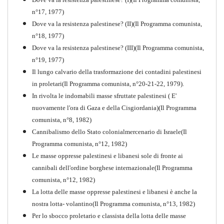
n°17, 1977)
Dove va la resistenza palestinese? (II)(Il Programma comunista,
n°18, 1977)
Dove va la resistenza palestinese? (III)(Il Programma comunista,
n°19, 1977)
Il lungo calvario della trasformazione dei contadini palestinesi
in proletari(Il Programma comunista, n°20-21-22, 1979).
In rivolta le indomabili masse sfruttate palestinesi ( E'
nuovamente l'ora di Gaza e della Cisgiordania)(Il Programma
comunista, n°8, 1982)
Cannibalismo dello Stato colonialmercenario di Israele(Il
Perchè la Russia non era
Programma comunista, n°12, 1982)
comunista
Le masse oppresse palestinesi e libanesi sole di fronte ai
PDF
Quaderno n°10
cannibali dell'ordine borghese internazionale(Il Programma
comunista, n°12, 1982)
La lotta delle masse oppresse palestinesi e libanesi è anche la
nostra lotta- volantino(Il Programma comunista, n°13, 1982)
Per lo sbocco proletario e classista della lotta delle masse