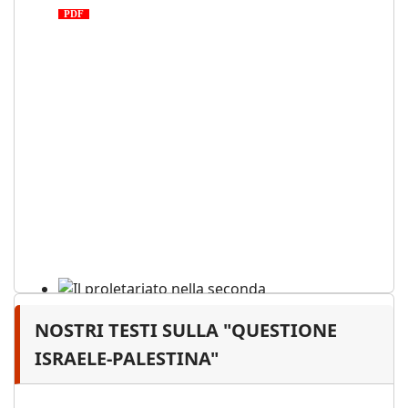
PDF
NOSTRI TESTI SULLA "QUESTIONE
Il proletariato nella seconda
guerra mondiale e nella
ISRAELE-PALESTINA"
"Resistenza" antifascista
PDF
Quaderno n°4 (nuova edizione 2021)