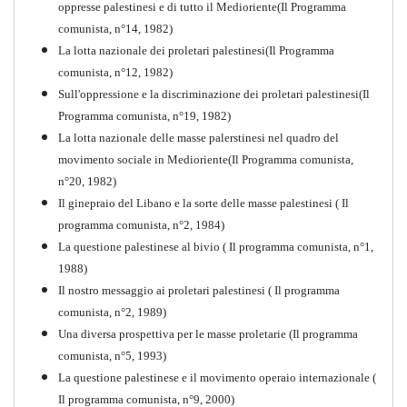
oppresse palestinesi e di tutto il Medioriente(Il Programma
comunista, n°14, 1982)
La lotta nazionale dei proletari palestinesi(Il Programma
comunista, n°12, 1982)
Sull'oppressione e la discriminazione dei proletari palestinesi(Il
Programma comunista, n°19, 1982)
La lotta nazionale delle masse palerstinesi nel quadro del
movimento sociale in Medioriente(Il Programma comunista,
1917-2017 Ieri Oggi Domani
n°20, 1982)
Il ginepraio del Libano e la sorte delle masse palestinesi ( Il
Quaderno n°9
PDF
programma comunista, n°2, 1984)
La questione palestinese al bivio ( Il programma comunista, n°1,
1988)
Il nostro messaggio ai proletari palestinesi ( Il programma
comunista, n°2, 1989)
Una diversa prospettiva per le masse proletarie (Il programma
comunista, n°5, 1993)
La questione palestinese e il movimento operaio internazionale (
Il programma comunista, n°9, 2000)