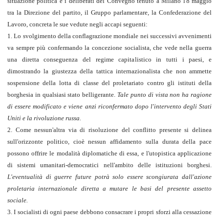
situazione politica e i deliberati del Convegno tenuto a Milano l'8 maggio
tra la Direzione del partito, il Gruppo parlamentare, la Confederazione del
Lavoro, concreta le sue vedute negli accapi seguenti:
1. Lo svolgimento della conflagrazione mondiale nei successivi avvenimenti
va sempre più confermando la concezione socialista, che vede nella guerra
una diretta conseguenza del regime capitalistico in tutti i paesi, e
dimostrando la giustezza della tattica internazionalista che non ammette
sospensione della lotta di classe del proletariato contro gli istituti della
borghesia in qualsiasi stato belligerante.
Tale punto di vista non ha ragione
di essere modificato e viene anzi riconfermato dopo l'intervento degli Stati
Uniti e la rivoluzione russa.
2. Come nessun'altra via di risoluzione del conflitto presente si delinea
sull'orizzonte politico, cioè nessun affidamento sulla durata della pace
possono offrire le modalità diplomatiche di essa, e l'utopistica applicazione
di sistemi umanitari-democratici nell'ambito delle istituzioni borghesi.
L'eventualità di guerre future potrà solo essere scongiurata dall'azione
proletaria internazionale diretta a mutare le basi del presente assetto
sociale.
3. I socialisti di ogni paese debbono consacrare i propri sforzi alla cessazione