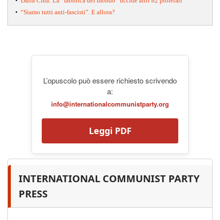
•
Dalla Cina: La “fabbrica del mondo” uccide altri 82 proletari
•
“Siamo tutti anti-fascisti”. E allora?
L’opuscolo può essere richiesto scrivendo
a:
info@internationalcommunistparty.org
Leggi PDF
INTERNATIONAL COMMUNIST PARTY
PRESS