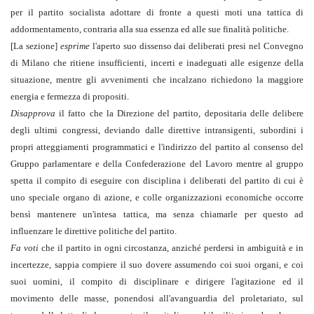
per il partito socialista adottare di fronte a questi moti una tattica di
addormentamento, contraria alla sua essenza ed alle sue finalità politiche.
[La sezione]
esprime
l'aperto suo dissenso dai deliberati presi nel Convegno
di Milano che ritiene insufficienti, incerti e inadeguati alle esigenze della
situazione, mentre gli avvenimenti che incalzano richiedono la maggiore
energia e fermezza di propositi.
Disapprova
il fatto che la Direzione del partito, depositaria delle delibere
degli ultimi congressi, deviando dalle direttive intransigenti, subordini i
propri atteggiamenti programmatici e l'indirizzo del partito al consenso del
Gruppo parlamentare e della Confederazione del Lavoro mentre al gruppo
spetta il compito di eseguire con disciplina i deliberati del partito di cui è
uno speciale organo di azione, e colle organizzazioni economiche occorre
bensì mantenere un'intesa tattica, ma senza chiamarle per questo ad
influenzare le direttive politiche del partito.
Fa voti
che il partito in ogni circostanza, anziché perdersi in ambiguità e in
incertezze, sappia compiere il suo dovere assumendo coi suoi organi, e coi
suoi uomini, il compito di disciplinare e dirigere l'agitazione ed il
movimento delle masse, ponendosi all'avanguardia del proletariato, sul