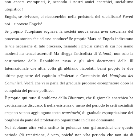
non ancora espropriati, è, secondo i nostri amici anarchici, socialismo
utopistico!
Engels, se rivivesse, ci ricaccerebbe nella preistoria del socialismo! Poveri
noi... e povero Engels!
Se proprio l'utopismo sognava la società nuova senza aver coscienza del
processo storico che ad essa conduce! Se proprio Marx ed Engels indicarono
le vie necessarie di tale processo, fissando i precisi criteri di cui noi siamo
modesti ma tenaci assertori! Ma rilegga l'articolista di
Volontà,
non solo la
costituzione della Repubblica russa e gli altri documenti della III
Internazionale che altra volta gli abbiamo ricordati, bensì proprio le due
ultime paginette del capitolo «Proletari e Comunisti» del
Manifesto dei
Comunisti.
Vedrà che vi si parla del graduale processo espropriatore dopo la
conquista del potere politico.
È proprio qui tutto il problema della
Dittatura,
che il giornale anarchico ha
caoticamente discusso. È nella esistenza o meno del periodo (e certi socialisti
crepano se non aggiungono tosto
transitorio
)
di graduale espropriazione dei
borghesi da parte del proletariato organizzato in classe dominante.
Noi abbiamo altra volta scritto in polemica con gli anarchici che questo
periodo (di transizione, è vero, poiché non v'ha periodo che non sia di