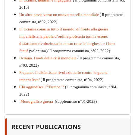
In Ucraina, neutrali e ingaggiati
( Il programma comunista, n°03,
2015)
Un altro passo verso un nuovo macello mondiale
( Il programma
Kommunistisches Programm
comunista, n°02, 2022)
PDF
n°10 - 2026
In Ucraina come in tutto il mondo, di fronte alla guerra
imperialista la parola d’ordine proletaria torni a essere:
disfattismo rivoluzionario contro tutte le borghesie e i loro
Stati!
(volantino)( Il programma comunista, n°02, 2022)
Ucraina. I nodi della crisi mondiale
( Il programma comunista,
n°03, 2022)
Preparare il disfattismo rivoluzionario contro la guerra
imperialista!
( Il programma comunista, n°04, 2022)
Chi aggredisce l’“Europa”?
( Il programma comunista, n°04,
2022)
Monografico guerra
(supplemento n°01-2023)
RECENT PUBLICATIONS