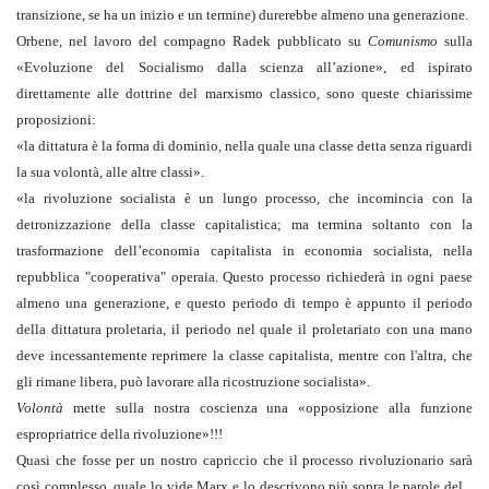
transizione, se ha un inizio e un termine) durerebbe almeno una generazione.
Orbene, nel lavoro del compagno Radek pubblicato su
Comunismo
sulla
«Evolu­zione del Socialismo dalla scienza all’azione», ed ispirato
direttamente alle dottrine del marxismo classico, sono queste chiarissime
proposizioni:
«la dittatura è la forma di dominio, nella quale una classe detta senza ri­guardi
la sua volontà, alle altre classi».
«la rivoluzione socialista è un lungo processo, che incomincia con la
detronizzazione della classe capitalistica; ma termina soltanto con la
trasformazione dell’economia capitalista in economia socialista, nella
repubblica "cooperativa" operaia. Questo processo richiederà in ogni paese
almeno una generazione, e questo periodo di tempo è appunto il periodo
della dittatura proletaria, il periodo nel quale il proletariato con una mano
deve incessantemente reprimere la classe capitalista, mentre con l'altra, che
gli rimane libera, può lavorare alla ricostruzione socialista».
Volontà
mette sulla nostra coscienza una «opposizione alla funzione
espropriatrice della rivoluzione»!!!
Quasi che fosse per un nostro capriccio che il processo rivoluzionario sarà
così complesso, quale lo vide Marx e lo descrivono più sopra le parole del...