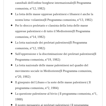
cannibali dell'ordine borghese internazionale(Il Programma
comunista, n°12, 1982)
La lotta delle masse oppresse palestinesi e libanesi è anche la
nostra lotta- volantino(Il Programma comunista, n°13, 1982)
Per lo sbocco proletario e classista della lotta delle masse
oppresse palestinesi e di tutto il Medioriente(Il Programma
comunista, n°14, 1982)
La lotta nazionale dei proletari palestinesi(Il Programma
comunista, n°12, 1982)
Sull'oppressione e la discriminazione dei proletari palestinesi(Il
Programma comunista, n°19, 1982)
La lotta nazionale delle masse palerstinesi nel quadro del
movimento sociale in Medioriente(Il Programma comunista,
1917-2017 Ieri Oggi Domani
n°20, 1982)
Il ginepraio del Libano e la sorte delle masse palestinesi ( Il
Quaderno n°9
PDF
programma comunista, n°2, 1984)
La questione palestinese al bivio ( Il programma comunista, n°1,
1988)
Il nostro messaggio ai proletari palestinesi ( Il programma