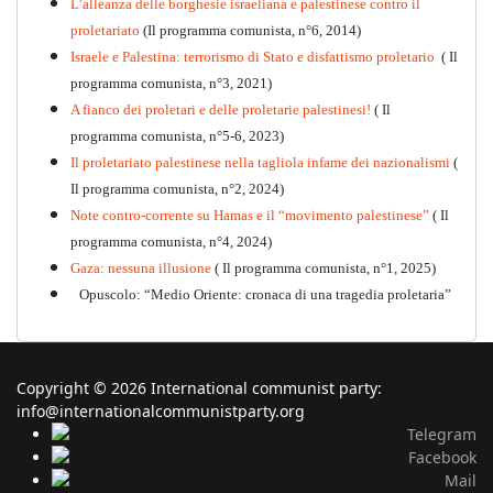
L’alleanza delle borghesie israeliana e palestinese contro il
proletariato
(Il programma comunista, n°6, 2014)
Israele e Palestina: terrorismo di Stato e disfattismo proletario
( Il
programma comunista, n°3, 2021)
A fianco dei proletari e delle proletarie palestinesi!
( Il
programma comunista, n°5-6, 2023)
Il proletariato palestinese nella tagliola infame dei nazionalismi
(
Il programma comunista, n°2, 2024)
Note contro-corrente su Hamas e il “movimento palestinese”
( Il
programma comunista, n°4, 2024)
Gaza: nessuna illusione
( Il programma comunista, n°1, 2025)
Opuscolo: “Medio Oriente: cronaca di una tragedia proletaria”
Copyright © 2026 International communist party:
info@internationalcommunistparty.org