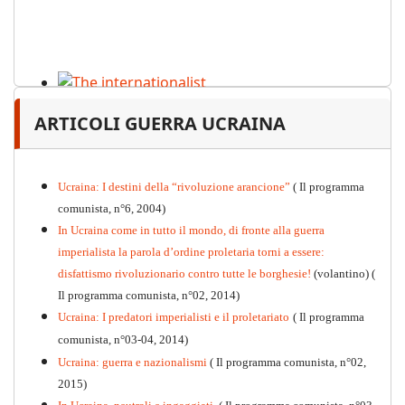
The internationalist
ARTICOLI GUERRA UCRAINA
PDF
n
.12
, 2026
Ucraina: I destini della “rivoluzione arancione”
( Il programma
comunista, n°6, 2004)
In Ucraina come in tutto il mondo, di fronte alla guerra
imperialista la parola d’ordine proletaria torni a essere:
disfattismo rivoluzionario contro tutte le borghesie!
(volantino)
(
Il programma comunista, n°02, 2014)
Ucraina: I predatori imperialisti e il proletariato
( Il programma
comunista, n°03-04, 2014)
Ucraina: guerra e nazionalismi
( Il programma comunista, n°02,
2015)