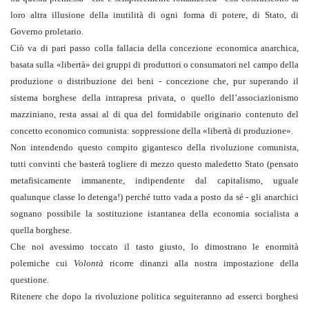
loro altra illusione della inutilità di ogni forma di potere, di Stato, di
Governo proletario.
Ciò va di pari passo colla fallacia della concezione economica anarchica,
basata sulla «libertà» dei gruppi di produttori o consumatori nel campo della
produzione o distribuzione dei beni - concezione che, pur superando il
sistema borghese della intrapresa privata, o quello dell’associazionismo
mazziniano, resta assai al di qua del formidabile originario contenuto del
concetto economico comunista: soppressione della «libertà di produzione».
Non intendendo questo compito gigantesco della rivoluzione comunista,
tutti convinti che basterà togliere di mezzo questo maledetto Stato (pensato
metafisicamente immanente, indipendente dal capitalismo, uguale
qualunque classe lo detenga!) perché tutto vada a posto da sé - gli anarchici
sognano possibile la sostituzione istantanea della economia socialista a
quella borghese.
Che noi avessimo toccato il tasto giusto, lo dimostrano le enormità
polemiche cui
Volontà
ricorre dinanzi alla nostra impostazione della
questione.
Ritenere che dopo la rivoluzione politica seguiteranno ad esserci borghesi