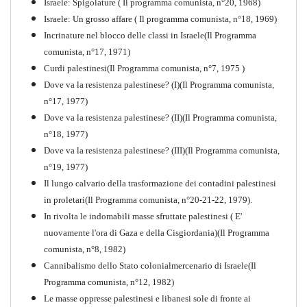
Israele: Spigolature ( Il programma comunista, n°20, 1968)
Comunista V
Israele: Un grosso affare ( Il programma comunista, n°18, 1969)
PDF
Incrinature nel blocco delle classi in Israele(Il Programma
comunista, n°17, 1971)
Curdi palestinesi(Il Programma comunista, n°7, 1975 )
Dove va la resistenza palestinese? (I)(Il Programma comunista,
n°17, 1977)
Dove va la resistenza palestinese? (II)(Il Programma comunista,
n°18, 1977)
Dove va la resistenza palestinese? (III)(Il Programma comunista,
n°19, 1977)
Il lungo calvario della trasformazione dei contadini palestinesi
in proletari(Il Programma comunista, n°20-21-22, 1979).
In rivolta le indomabili masse sfruttate palestinesi ( E'
nuovamente l'ora di Gaza e della Cisgiordania)(Il Programma
comunista, n°8, 1982)
Cannibalismo dello Stato colonialmercenario di Israele(Il
Perchè la Russia non era
Programma comunista, n°12, 1982)
comunista
Le masse oppresse palestinesi e libanesi sole di fronte ai
PDF
Quaderno n°10