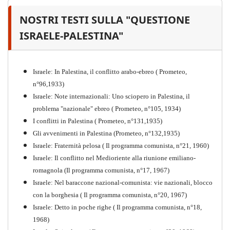
NOSTRI TESTI SULLA "QUESTIONE
Il proletariato nella seconda
guerra mondiale e nella
ISRAELE-PALESTINA"
"Resistenza" antifascista
PDF
Quaderno n°4 (nuova edizione 2021)
Israele: In Palestina, il conflitto arabo-ebreo ( Prometeo,
n°96,1933)
Israele: Note internazionali: Uno sciopero in Palestina, il
problema "nazionale" ebreo ( Prometeo, n°105, 1934)
I conflitti in Palestina ( Prometeo, n°131,1935)
Gli avvenimenti in Palestina (Prometeo, n°132,1935)
Israele: Fraternità pelosa ( Il programma comunista, n°21, 1960)
Israele: Il conflitto nel Medioriente alla riunione emiliano-
romagnola (Il programma comunista, n°17, 1967)
Israele: Nel baraccone nazional-comunista: vie nazionali, blocco
con la borghesia ( Il programma comunista, n°20, 1967)
Israele: Detto in poche righe ( Il programma comunista, n°18,
1968)
Storia della Sinistra