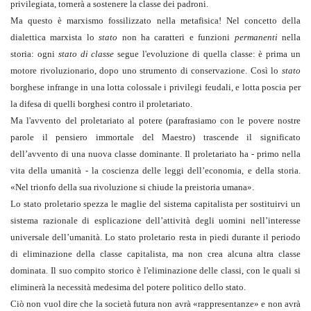
privilegiata, tornerà a sostenere la classe dei padroni.
Ma questo è marxismo fossilizzato nella metafisica! Nel concetto della
dialettica marxista lo
stato
non ha caratteri e funzioni
permanenti
nella
storia: ogni
stato di classe
segue l'evoluzione di quella classe: è prima un
motore rivoluzionario, dopo uno strumento di conservazione. Così lo
stato
borghese infrange in una lotta colossale i privilegi feudali, e lotta poscia per
la difesa di quelli borghesi contro il proletariato.
Ma l'avvento del proletariato al potere (parafrasiamo con le povere nostre
parole il pensiero immortale del Maestro) trascende il significato
dell’avvento di una nuova classe dominante. Il proletariato ha - primo nella
vita della umanità - la coscienza delle leggi dell’economia, e della storia.
«Nel trionfo della sua rivoluzione si chiude la preistoria umana».
Lo stato proletario spezza le maglie del sistema capitalista per sostituirvi un
sistema razionale di esplicazione dell’attività degli uomini nell’interesse
universale dell’umanità. Lo stato proletario resta in piedi durante il periodo
di eliminazione della classe capitalista, ma non crea alcuna altra classe
dominata. Il suo compito storico è l'eliminazione delle classi, con le quali si
eliminerà la necessità medesima del potere politico dello stato.
Ciò non vuol dire che la società futura non avrà «rappresentanze» e non avrà