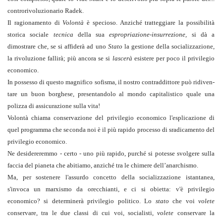
controrivolu­zionario Radek.
Il ragionamento di
Volontà
è specioso. Anziché tratteggiare la possibilità
stori­ca sociale
tecnica
della sua
espropriazione-insurrezione,
si dà a
dimostrare che, se si affiderà ad uno
Stato
la gestione della socializzazione,
la rivoluzione fallirà; più an­cora se si
lascerà
esistere per poco il privilegio
economico.
In possesso di questo magnifico sofisma, il nostro contraddittore può ridiven­
tare un buon borghese, presentandolo al mondo capitalistico quale una
polizza di assicurazione sulla vita!
Volontà chiama conservazione del privilegio economico l'esplicazione di
quel programma che seconda noi è il più rapido processo di sradicamento del
privilegio economico.
Ne desidereremmo - certo - uno più rapido, purché si potesse svolgere sulla
faccia del pianeta che abitiamo, anziché tra le chimere dell’anarchismo.
Ma, per sostenere l'assurdo concetto della socializzazione istantanea,
s'invoca un marxismo da orecchianti, e ci si obietta: v'è privilegio
economico? si determi­nerà privilegio politico. Lo
stato
che voi
volete
conservare, tra le due classi di cui voi, socialisti,
volete
conservare la