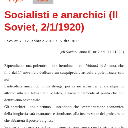
Socialisti e anarchici (Il
Soviet, 2/1/1920)
Il Soviet
12 Febbraio 2010
Visite: 7632
(«
Il Soviet
», anno III, nr. 2 dell’11.I.1920)
Riprendiamo una polemica - non frettolosa! - con
Volontà
di Ancona, che
fino dal 1° novembre dedicava un sesquipedale articolo a polemizzare con
noi.
L'articolista anarchico prima divaga, poi se ne scusa per girare alquanto
attorno alla sua fobia dello «Stato», e viene finalmente al punto che noi
definivamo sostanziale.
Gli anarchici - noi dicemmo - intendono che l'espropriazione economica
della borghesia sarà istantanea, e simultanea alla insurrezione del proletariato
che abbatterà il potere borghese.
Su questa premessa - che è semplicemente romanzesca - essi costruiscono la