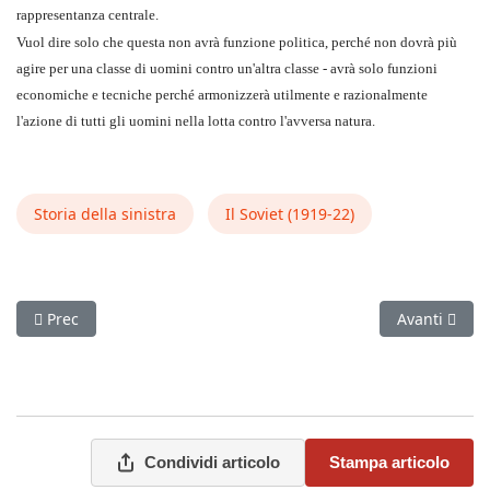
rappresentanza centrale.
Vuol dire solo che questa non avrà funzione politica, perché non dovrà più
agire per una classe di uomini contro un'altra classe - avrà solo funzioni
economi­che e tecniche perché armonizzerà utilmente e razionalmente
l'azione di tutti gli uomini nella lotta contro l'avversa natura.
Storia della sinistra
Il Soviet (1919‑22)
Articolo precedente: Vecchia storia! («Il Soviet», anno III, nr. 4 d
Articolo succ
Prec
Avanti
Condividi articolo
Stampa articolo