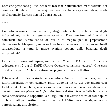
Ecco che gente sono gli indipendenti tedeschi. Naturalmente, mi si assicura, nei
comizi elettorali non dicevano queste cose, ma fiammeggiavano di apostrofi
rivoluzionarie. La cosa non mi è parsa nuova.
* * *
Un solo argomento valido vi è, disgraziatamente, per la difesa degli
indipendenti, ma è un argomento specioso. Esso consiste nel dire che i
comunisti non fanno molto di più e di meglio per la preparazione
rivoluzionaria. Ma questo, anche se fosse interamente esatto, non può servire di
salvacondotto a tutta la merce avariata coperta dalla bandiera degli
indipendenti!
I comunisti, come voi sapete, sono divisi. Vi è il KPD (Partito Comunista
tedesco), e vi è ora il KAPD (Partito Operaio comunista tedesco). Che cosa
divide i due partiti? L'ho chiesto ai compagni dell’uno e dell’altro.
È bene anzitutto fare la storia della scissione. Nel Partito Comunista, dopo la
fallita insurrezione del gennaio 1919, dopo la morte dei due grandi capi
Liebknecht e Luxemburg, si accesero due vive questioni. L'una riguardava i sin­
dacati di mestiere
(Gewerkschaften)
dominati dal riformismo e dalla burocrazia
socialdemocratica, e l'opportunità di seguitare a lavorare dentro di essi oppure
di boicottarli per costituire nuovi organismi. L'altra questione riguardava la
parte­cipazione alle elezioni.