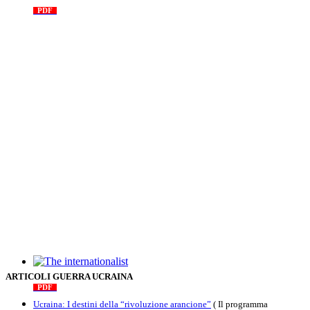
PDF
n. 03, 2026
The internationalist
ARTICOLI GUERRA UCRAINA
PDF
n
.12
, 2026
Ucraina: I destini della “rivoluzione arancione”
( Il programma