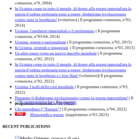
comunista, n°6, 2004)
In Ucraina come in tutto il mondo, di fronte alla guerra imperialista la
parola d’ordine proletaria torni a essere: disfattismo rivoluzionario
contro tutte le borghesie!
(volantino)
( Il programma comunista, n°02,
2014)
Ucraina: I predatori imperialisti e il proletariato
( Il programma
comunista, n°03-04, 2014)
Ucraina: guerra e nazionalismi
( Il programma comunista, n°02, 2015)
In Ucraina, neutrali e ingaggiati
( Il programma comunista, n°03, 2015)
Un altro passo verso un nuovo macello mondiale
( Il programma
comunista, n°02, 2022)
In Ucraina come in tutto il mondo, di fronte alla guerra imperialista la
parola d’ordine proletaria torni a essere: disfattismo rivoluzionario
contro tutte le borghesie e i loro Stati!
(volantino)( Il programma
comunista, n°02, 2022)
Ucraina. I nodi della crisi mondiale
( Il programma comunista, n°03,
2022)
Preparare il disfattismo rivoluzionario contro la guerra imperialista!
( Il
programma comunista, n°04, 2022)
Kommunistisches Programm
Chi aggredisce l’“Europa”?
( Il programma comunista, n°04, 2022)
Monografico guerra
(supplemento n°01-2023)
PDF
n°10 - 2026
RECENT PUBLICATIONS