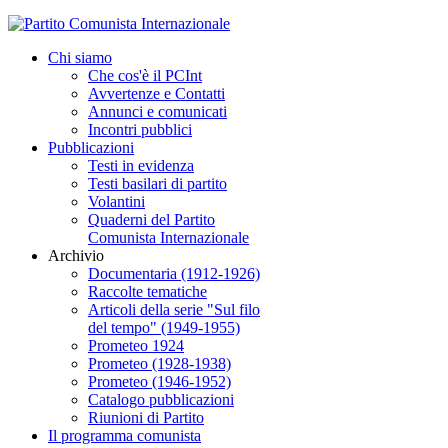
Chi siamo
Che cos'è il PCInt
Avvertenze e Contatti
Annunci e comunicati
Incontri pubblici
Pubblicazioni
Testi in evidenza
Testi basilari di partito
Volantini
Quaderni del Partito
Comunista Internazionale
Archivio
Documentaria (1912-1926)
Raccolte tematiche
Articoli della serie "Sul filo
del tempo" (1949-1955)
Prometeo 1924
Prometeo (1928-1938)
Prometeo (1946-1952)
Catalogo pubblicazioni
Riunioni di Partito
Il programma comunista