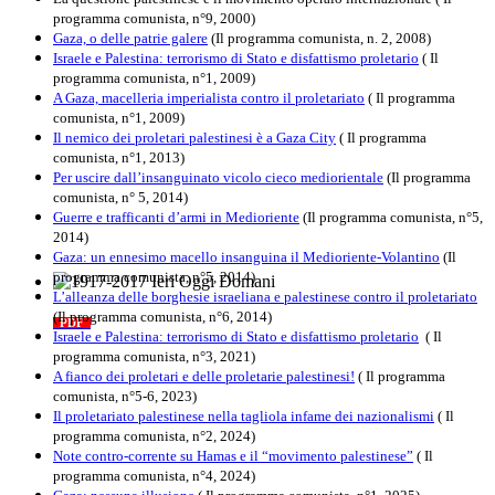
programma comunista, n°9, 2000)
Gaza, o delle patrie galere
(Il programma comunista, n. 2, 2008)
Israele e Palestina: terrorismo di Stato e disfattismo proletario
( Il
programma comunista, n°1, 2009)
A Gaza, macelleria imperialista contro il proletariato
( Il programma
comunista, n°1, 2009)
Il nemico dei proletari palestinesi è a Gaza City
( Il programma
comunista, n°1, 2013)
Per uscire dall’insanguinato vicolo cieco mediorientale
(Il programma
comunista, n° 5, 2014)
Guerre e trafficanti d’armi in Medioriente
(Il programma comunista, n°5,
2014)
Gaza: un ennesimo macello insanguina il Medioriente-Volantino
(Il
programma comunista, n°5, 2014)
L’alleanza delle borghesie israeliana e palestinese contro il proletariato
1917-2017 Ieri Oggi Domani
(Il programma comunista, n°6, 2014)
PDF
Quaderno n°9
Israele e Palestina: terrorismo di Stato e disfattismo proletario
( Il
programma comunista, n°3, 2021)
A fianco dei proletari e delle proletarie palestinesi!
( Il programma
comunista, n°5-6, 2023)
Il proletariato palestinese nella tagliola infame dei nazionalismi
( Il
programma comunista, n°2, 2024)
Note contro-corrente su Hamas e il “movimento palestinese”
( Il
programma comunista, n°4, 2024)