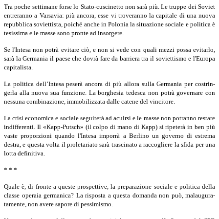
Tra poche settimane forse lo Stato-cuscinetto non sarà più. Le truppe dei Soviet
entreranno a Varsavia: più ancora, esse vi troveranno la capitale di una nuova
repubblica soviettista, poiché anche in Polonia la situazione sociale e politica è
tesissima e le masse sono pronte ad insorgere.
Se l'Intesa non potrà evitare ciò, e non si vede con quali mezzi possa evitarlo,
sarà la Germania il paese che dovrà fare da barriera tra il soviettismo e l'Europa
capitalista.
La politica dell’Intesa peserà ancora di più allora sulla Germania per costrin­
gerla alla nuova sua funzione. La borghesia tedesca non potrà governare con
nessuna combinazione, immobilizzata dalle catene del vincitore.
La crisi economica e sociale seguiterà ad acuirsi e le masse non potranno restare
indifferenti. Il «Kapp-Putsch» (il colpo di mano di Kapp) si ripeterà in ben più
vaste proporzioni quando l'Intesa imporrà a Berlino un governo di estrema
destra, e questa volta il proletariato sarà trascinato a raccogliere la sfida per una
lotta definitiva.
* * *
Quale è, di fronte a queste prospettive, la preparazione sociale e politica della
classe operaia germanica? La risposta a questa domanda non può, malaugura­
tamente, non avere sapore di pessimismo.