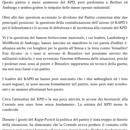
Questo partito è meno numeroso del KPD, però predomina a Berlino ed
Amburgo e sembra godere le simpatie delle masse operaie industriali.
Oltre alle due questioni accennate lo dividono dal Partito comunista altre due
principali posizioni: la questione della centralizzazione dell’azione (il KAPD è
per il federalismo) e le accuse di debolezza e di incertezza alla centrale del KPD.
Vi è la questione del famoso
bolscevismo nazionale,
i cui leaders, Laufenberg e
Wolffheim di Amburgo, hanno lanciato un manifesto la cui parola d'ordine è:
alleanza anche coi borghesi per la guerra all’Intesa e la lotta contro Versailles!
Essi dicono: se i russi si servono di Brussilov noi possiamo servirci dei
militaristi tedeschi, e non avvertono l'enorme differenza delle situazioni, poiché
i proletari russi sono al potere e Brussilov rappresenta un tecnico della guerra,
ma non una classe o un partito.
I leaders del KAPD mi hanno però assicurato che i due amburghesi ed i loro
scarsi seguaci, se sono ancora formalmente nel partito, sono però stati sconfes­
sati e ne saranno allontanati ben presto.
Circa l'attitudine del KPD e la sua poca attività, le accuse dei fuoriusciti alla
Centrale non sono forse senza fondamento. La sinistra del KPD stesso le
condivide.
Durante i giorni del
Kapp-Putsch
la politica del partito è stata troppo al disotto
della situazione, ha dimostrato che la Centrale aveva perduto il contatto colle
masse e non sapeva lanciare ad esse una sicura parola d'ordine rivoluzionaria.