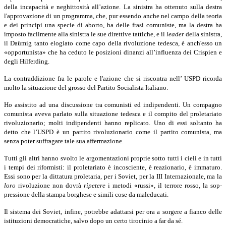
della incapacità e neghittosità all’azione. La sinistra ha ottenuto sulla destra
l'approvazione di un programma, che, pur essendo anche nel campo della teoria
e dei principi una specie di aborto, ha delle frasi comuniste, ma la destra ha
imposto facilmente alla sinistra le sue direttive tattiche, e il
leader
della sinistra,
il Daümig tanto elogiato come capo della rivoluzione tedesca, è anch'esso un
«opportunista» che ha ceduto le posizioni dinanzi all’influenza dei Crispien e
degli Hilferding.
La contraddizione fra le parole e l'azione che si riscontra nell’ USPD ricorda
molto la situazione del grosso del Partito Socialista Italiano.
Ho assistito ad una discussione tra comunisti ed indipendenti. Un compagno
comunista aveva parlato sulla situazione tedesca e il compito del proletariato
rivoluzionario; molti indipendenti hanno replicato. Uno di essi soltanto ha
detto che l’USPD è un partito rivoluzionario come il partito comunista, ma
senza poter suffragare tale sua affermazione.
Tutti gli altri hanno svolto le argomentazioni proprie sotto tutti i cieli e in tutti
i tempi dei riformisti: il proletariato è incosciente, è reazionario, è immaturo.
Essi sono per la dittatura proletaria, per i Soviet, per la III Internazionale, ma la
loro
rivoluzione non dovrà
ripetere
i metodi «russi», il terrore rosso, la sop­
pressione della stampa borghese e simili cose da maleducati.
Il sistema dei Soviet, infine, potrebbe adattarsi per ora a sorgere a fianco delle
istituzioni democratiche, salvo dopo un certo tirocinio a far da sé.