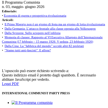
Il Programma Comunista
n. 03, maggio- giugno 2026
Editoriale:
•
Economia di guerra e prospettiva rivoluzionaria
Articoli:
•
Il Primo Maggio non è un giorno di festa ma un giorno di lotta rivoluzionaria
•
Dalla Germania: L’attacco frontale alla classe operaia alla Volkswagen
•
Dalla Svizzera: Sullo sciopero nell’edilizia
•
Memoria di classee: Rapporto al VI Esecutivo Allargato dell’Internazionale
Comunista (17 febbraio – 15 marzo 1926. V seduta, 23 febbraio 1926)
•
Dalla Cina: La “fabbrica del mondo” uccide altri 82 proletari
•
“Siamo tutti anti-fascisti”. E allora?
L’opuscolo può essere richiesto scrivendo a:
Questo indirizzo email è protetto dagli spambots. È necessario
abilitare JavaScript per vederlo.
Leggi PDF
INTERNATIONAL COMMUNIST PARTY PRESS
Il Programma comunista