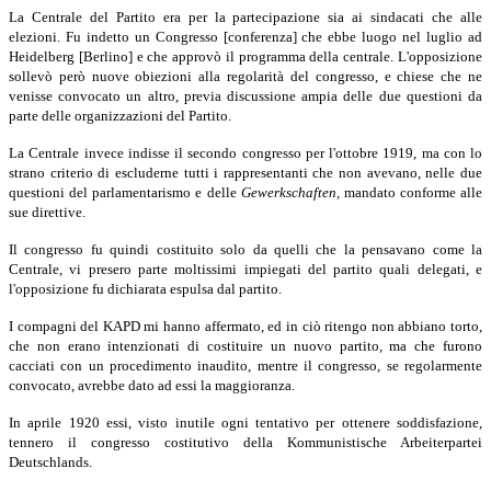
La Centrale del Partito era per la partecipazione sia ai sindacati che alle
elezioni. Fu indetto un Congresso [conferenza] che ebbe luogo nel luglio ad
Heidelberg [Berlino] e che approvò il programma della centrale. L'opposizione
sollevò però nuove obiezioni alla regolarità del congresso, e chiese che ne
venisse convocato un altro, previa discussione ampia delle due questioni da
parte delle organizzazioni del Partito.
La Centrale invece indisse il secondo congresso per l'ottobre 1919, ma con lo
strano criterio di escluderne tutti i rappresentanti che non avevano, nelle due
questioni del parlamentarismo e delle
Gewerkschaften,
mandato conforme alle
sue direttive.
Il congresso fu quindi costituito solo da quelli che la pensavano come la
Centrale, vi presero parte moltissimi impiegati del partito quali delegati, e
l'opposi­zione fu dichiarata espulsa dal partito.
I compagni del KAPD mi hanno affermato, ed in ciò ritengo non abbiano torto,
che non erano intenzionati di costituire un nuovo partito, ma che furono
cacciati con un procedimento inaudito, mentre il congresso, se regolarmente
convocato, avrebbe dato ad essi la maggioranza.
In aprile 1920 essi, visto inutile ogni tentativo per ottenere soddisfazione,
tennero il congresso costitutivo della Kommunistische Arbeiterpartei
Deutschlands.