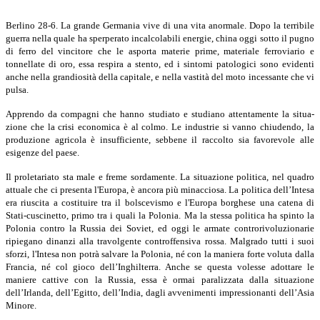
Berlino 28-6. La grande Germania vive di una vita anormale. Dopo la terribile
guerra nella quale ha sperperato incalcolabili energie, china oggi sotto il pugno
di ferro del vincitore che le asporta materie prime, materiale ferroviario e
tonnellate di oro, essa respira a stento, ed i sintomi patologici sono evidenti
anche nella grandiosità della capitale, e nella vastità del moto incessante che vi
pulsa.
Apprendo da compagni che hanno studiato e studiano attentamente la situa­
zione che la crisi economica è al colmo. Le industrie si vanno chiudendo, la
produ­zione agricola è insufficiente, sebbene il raccolto sia favorevole alle
esigenze del paese.
Il proletariato sta male e freme sordamente. La situazione politica, nel quadro
attuale che ci presenta l'Europa, è ancora più minacciosa. La politica dell’Intesa
era riuscita a costituire tra il bolscevismo e l'Europa borghese una catena di
Stati-cuscinetto, primo tra i quali la Polonia. Ma la stessa politica ha spinto la
Polonia contro la Russia dei Soviet, ed oggi le armate controrivoluzionarie
ripiegano dinanzi alla travolgente controffensiva rossa. Malgrado tutti i suoi
sforzi, l'Intesa non potrà salvare la Polonia, né con la maniera forte voluta dalla
Francia, né col gioco dell’Inghilterra. Anche se questa volesse adottare le
maniere cattive con la Russia, essa è ormai paralizzata dalla situazione
dell’Irlanda, dell’Egitto, dell’India, dagli avvenimenti impressionanti dell’Asia
Minore.