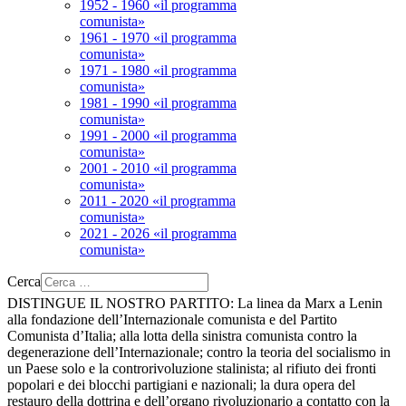
1952 - 1960 «il programma
comunista»
1961 - 1970 «il programma
comunista»
1971 - 1980 «il programma
comunista»
1981 - 1990 «il programma
comunista»
1991 - 2000 «il programma
comunista»
2001 - 2010 «il programma
comunista»
2011 - 2020 «il programma
comunista»
2021 - 2026 «il programma
comunista»
Cerca
DISTINGUE IL NOSTRO PARTITO:
La linea da Marx a Lenin
alla fondazione dell’Internazionale comunista e del Partito
Comunista d’Italia; alla lotta della sinistra comunista contro la
degenerazione dell’Internazionale; contro la teoria del socialismo in
un Paese solo e la controrivoluzione stalinista; al rifiuto dei fronti
popolari e dei blocchi partigiani e nazionali; la dura opera del
restauro della dottrina e dell’organo rivoluzionario a contatto con la