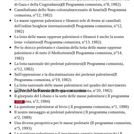
di Gaza e della Cisgiordania)(Il Programma comunista, n°8, 1982)
Cannibalismo dello Stato colonialmercenario di Israele(Il Programma
comunista, n°12, 1982)
Le masse oppresse palestinesi e libanesi sole di fronte ai cannibali
dell'ordine borghese internazionale(Il Programma comunista, n°12,
1982)
La lotta delle masse oppresse palestinesi e libanesi è anche la nostra
lotta- volantino(Il Programma comunista, n°13, 1982)
Per lo sbocco proletario e classista della lotta delle masse oppresse
palestinesi e di tutto il Medioriente(Il Programma comunista, n°14,
1982)
La lotta nazionale dei proletari palestinesi(Il Programma comunista,
n°12, 1982)
Sull'oppressione e la discriminazione dei proletari palestinesi(Il
Programma comunista, n°19, 1982)
La lotta nazionale delle masse palerstinesi nel quadro del movimento
sociale in Medioriente(Il Programma comunista, n°20, 1982)
Perchè la Russia non era comunista
Il ginepraio del Libano e la sorte delle masse palestinesi ( Il programma
comunista, n°2, 1984)
PDF
Quaderno n°10
La questione palestinese al bivio ( Il programma comunista, n°1, 1988)
Il nostro messaggio ai proletari palestinesi ( Il programma comunista,
n°2, 1989)
Una diversa prospettiva per le masse proletarie (Il programma comunista,
n°5, 1993)
La questione palestinese e il movimento operaio internazionale ( Il