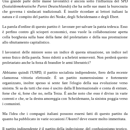
Una grande parte delle masse lavoratrici è ancora sotto l'influenza del SPD
(
Sozialdemokratische Partei Deutschlands
) che ha nelle sue mani la burocrazia
che governa i sindacati tradizionali. È inutile ricordare ai lettori italiani la
natura e il compito del partito dei Noske, degli Scheidemann e degli Ebert.
La parola d'ordine di questo partito è: lavorare per salvare la patria tedesca. Esso
è perfino contro gli scioperi economici, esso vuole la collaborazione aperta
colla borghesia sulla base della fame del proletariato e della sua prostrazione
allo sfruttamento capitalistico.
I lavoratori delle miniere sono un indice di questa situazione, un indice nel
senso fisico della parola. Sono ridotti a scheletri semoventi. Non perderà questo
proletariato anche la forza di brandire le armi liberatrici?
Abbiamo quindi l'USPD, il partito socialista indipendente, fiero della recente
clamorosa vittoria elettorale. È un partito numerosissimo e fortemente
organizzato, inoltre spesso si sente fare l'elogio della sua evoluzione verso
sinistra. Si sa da tutti che esso è uscito dalla II Internazionale e conta di entrare,
forse che sì, forse che no, nella Terza. È anche noto che esso è diviso in varie
correnti e che, se la destra amoreggia con Scheidemann, la sinistra poggia verso
i comunisti.
Ma l'idea che i compagni italiani possono essersi fatti di questo partito da
quanto ha pubblicato in varie occasioni
l'Avanti!
deve essere molto immeritata.
Il partito indipendente è il partito della indecisione, del confusionismo teorico,