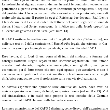
Le polemiche al riguardo sono vivissime. In realtà le condizioni tedesche non
per­mettono al partito comunista di agire liberamente per conquistarsi il seguito
del proletariato. L'aver partecipato alle elezioni non ha potuto migliorare di
molto tale situazione. Il partito ha oggi al Reichstag due deputati: Paul Levi e
Clara Zetkin. Paul Levi è il leader intellettuale del partito: egli però è uomo di
destra: i lettori del
Soviet
conoscono la infelice tesi della
loyale opposition
all’eventuale governo «socialista» (vedi num. 14).
Il KAPD sostiene la costituzione dei Consigli di fabbrica
(Betriebsräte),
ma
nelle sue tesi vi è della confusione. I
Betriebsräte
legali, che esistono in Ger­
mania e seguono per lo più gli indipendenti, sono boicottati dal KAPD.
Esso lavora, al di fuori di essi come al di fuori dei sindacati, a formare dei
consigli d'officina illegali, legati in una «Betriebs-organisation», una unione
operaia rivoluzionaria, illegale, che non è più, a mio giudizio, un organo
economico, per il fatto stesso che non ogni operaio può accedervi, e non è
ancora un partito politico. Ciò non si concilia con la affermazione che i consigli
di fabbrica con­ducono tutto il proletariato sulla vera via rivoluzionaria.
Se dovessi esprimere una opinione sulle direttive del KAPD poco avrei da
mutare a quanto ne scrivevo, da lungi, su queste colonne (nei nn. 8 e 13).
Vi è
del sindacalismo, e in realtà sono proprio le tesi teoriche della Centrale
combattute dal KAPD che sono sulla buona base marxista.
Lo stesso astensionismo del KAPD è dissimile, come dicevo, dall’astensionismo