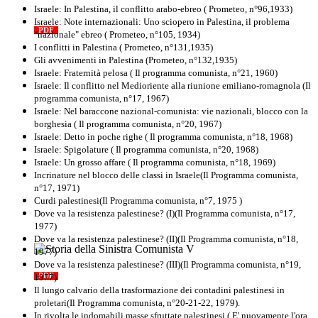
mondiale e nella "Resistenza"
Israele: In Palestina, il conflitto arabo-ebreo ( Prometeo, n°96,1933)
antifascista
Israele: Note internazionali: Uno sciopero in Palestina, il problema
PDF
Quaderno n°4 (nuova edizione 2021)
"nazionale" ebreo ( Prometeo, n°105, 1934)
I conflitti in Palestina ( Prometeo, n°131,1935)
Gli avvenimenti in Palestina (Prometeo, n°132,1935)
Israele: Fraternità pelosa ( Il programma comunista, n°21, 1960)
Israele: Il conflitto nel Medioriente alla riunione emiliano-romagnola (Il
programma comunista, n°17, 1967)
Israele: Nel baraccone nazional-comunista: vie nazionali, blocco con la
borghesia ( Il programma comunista, n°20, 1967)
Israele: Detto in poche righe ( Il programma comunista, n°18, 1968)
Israele: Spigolature ( Il programma comunista, n°20, 1968)
Israele: Un grosso affare ( Il programma comunista, n°18, 1969)
Incrinature nel blocco delle classi in Israele(Il Programma comunista,
n°17, 1971)
Curdi palestinesi(Il Programma comunista, n°7, 1975 )
Dove va la resistenza palestinese? (I)(Il Programma comunista, n°17,
1977)
Dove va la resistenza palestinese? (II)(Il Programma comunista, n°18,
1977)
Storia della Sinistra Comunista V
Dove va la resistenza palestinese? (III)(Il Programma comunista, n°19,
1977)
PDF
Il lungo calvario della trasformazione dei contadini palestinesi in
proletari(Il Programma comunista, n°20-21-22, 1979).
In rivolta le indomabili masse sfruttate palestinesi ( E' nuovamente l'ora