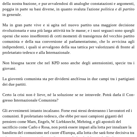
della nostra frazione, e pur avvalendosi di analoghe constatazioni e argomenti,
poggia in parte su basi diverse, in quanto svaluta l'azione
politica e di partito
in generale.
Ma in gran parte vive e si agita nel nuovo partito una maggiore decisione
rivoluzionaria e una più larga attività tra le masse; e i suoi seguaci sono quegli
operai che sono insofferenti di certi momenti di transigenza del vecchio partito
comunista e della sua conversione al parlamentarismo, che lo avvicina agli
indipen­denti, i quali si avvalgono della sua tattica per valorizzarsi di fronte al
proletariato tedesco e alla Internazionale.
Non bisogna tacere che nel KPD sono anche degli astensionisti, specie tra i
giovani.
La gioventù comunista sta per dividersi anch'essa in due campi tra i parti­giani
dei due partiti.
Certo la crisi non è lieve, né la soluzione se ne intravede. Potrà darla il Con­
gresso Internazionale Comunista?
Gli avvenimenti intanto incalzano. Forse essi stessi desteranno i lavoratori ed i
comunisti. Il proletariato tedesco, che ebbe per suoi campioni giganti del
pensiero come Marx, Engels, W. Liebknecht, Mehring, e gli apostoli del
sacrificio come Carlo e Rosa, non potrà essere impari alla lotta per innalzare la
bandiera del comunismo nel cuore d'Europa, alla lotta che sarà forse decisiva tra