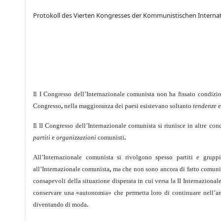
Protokoll des Vierten Kongresses der Kommunistischen Interna
Il I Congresso dell’Internazionale comunista non ha fissato condizion
Congresso
,
nella maggioranza dei paesi esistevano soltanto
tendenze
Il II Congresso dell’Internazionale comunista si riunisce in altre cond
partiti
e
organizzazioni
comunisti
.
All’Internazionale comunista si rivolgono spesso partiti e grup
all’Internazionale comunista
,
ma che non sono ancora di fatto comuni
consapevoli della situazione disperata in cui versa la II Internazional
conservare una «autonomia» che permetta loro di continuare nell’ant
diventando di moda
.