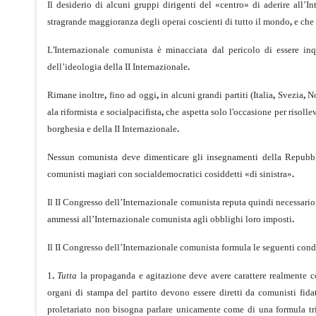
Il desiderio di alcuni gruppi dirigenti del «centro» di aderire all’I
stragrande maggioranza degli operai coscienti di tutto il mondo
,
e che 
L'Internazionale comunista è minacciata dal pericolo di essere inq
dell’ideologia della II Internazionale
.
Rimane inoltre
,
fino ad oggi
,
in alcuni grandi partiti (Italia
,
Svezia
,
No
ala riformista e socialpacifista
,
che aspetta solo l'occasione per ri­solle
borghesia e della II Internazionale
.
Nessun comunista deve dimenticare gli insegnamenti della Repubbl
comunisti magiari con socialdemocratici cosiddetti «di sinistra»
.
Il II Congresso dell’Internazionale comunista reputa quindi necessario 
ammessi all’Internazionale comunista agli obblighi loro imposti
.
Il II Congresso dell’Internazionale comunista formula le seguenti con
1
.
Tutta
la propaganda e agitazione deve avere carattere realmente c
organi di stampa del partito devono essere diretti da comunisti fida
proletariato non bisogna parlare unicamente come di una formula tr