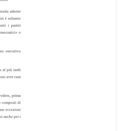
tenda aderire
n è soltanto
tti i partiti
democratici» o
ato esecutivo
 al più tardi
ono aver cura
edere
,
prima
o com­posti di
se eccezioni
ni anche per i