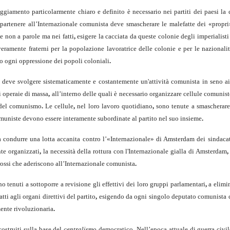
ggia­mento particolarmente chiaro e definito è necessario nei partiti dei paesi la
p
partenere all’Internazionale comunista deve smascherare le malefatte dei «propri»
 non a parole ma nei fatti
,
esigere la cacciata da queste colonie degli imperialisti
eramente fraterni per la popolazione lavoratrice delle colonie e per le nazionali
ro ogni oppressione dei popoli coloniali
.
 deve svolgere sistematicamente e costantemente un'attività comunista in seno ai 
 ope­raie di massa
,
all’interno delle quali è necessario organizzare cellule comunis
 del comunismo
.
Le cellule
,
nel loro lavoro quotidiano
,
sono tenute a smasche­rar
muniste devono essere interamente subordinate al partito nel suo insieme
.
 con­durre una lotta accanita contro l’«Internazionale» di Amsterdam dei sindacat
­te organizzati
,
la necessità della rottura con l'Internazionale gialla di Amsterdam
,
rossi che aderiscono all’Internazionale comunista
.
 tenuti a sottoporre a revisione gli effettivi dei loro gruppi parlamentari
,
a elimi­
ti agli organi direttivi del partito
,
esigendo da ogni singolo deputato co­munista 
mente rivoluzionaria
.
o­struiti sulla base del
centralismo
democratico
.
Nell’epoca attuale di guerra civil