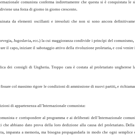
nterna­zionale comunista conferma indirettamente che questa si è conquistata le si
diviene una forza di giorno in giorno crescente
.
uinata da elementi oscillanti e irresoluti che non si sono ancora definitivame
rvegia
,
Jugoslavia
,
ecc
.
) la cui maggioranza condivide i princìpi del comunismo
,
vare il capo
,
iniziare il sabotaggio attivo della rivoluzione proletaria
,
e così venire 
ica dei consigli di Ungheria
.
Troppo cara è costata al proletariato ungherese l
fissa­re col massimo rigore le condizioni di ammissione di nuovi partiti
,
e richiama­r
dizioni di appartenenza all’Internazionale comunista
:
omu­nista e corrispondere al programma e ai deliberati dell’Internazionale comun
ti che abbiano dato prova della loro dedizione alla causa del proletariato
.
Della 
ita
,
imparata a memoria
,
ma bisogna propagandarla in modo che ogni sempli­ce 