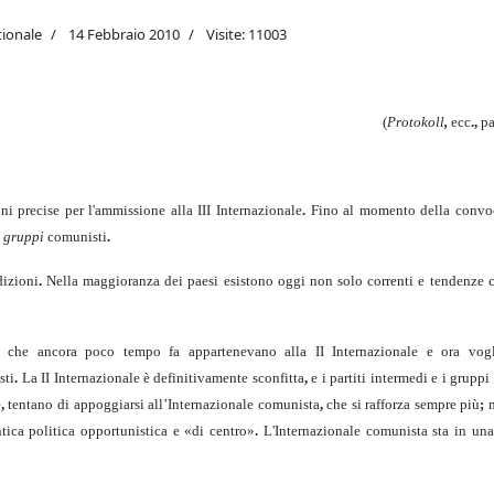
tionale
14 Febbraio 2010
Visite: 11003
(
Protokoll
,
ecc
.,
pa
i pre­cise per l'ammissione alla III Internazionale
.
Fino al momento della convoc
e
gruppi
comunisti
.
izio­ni
.
Nella maggioranza dei paesi esistono oggi non solo correnti e tendenze 
pi che ancora poco tempo fa appartenevano alla II Internazionale e ora vogl
sti
.
La II Internazionale è definitivamente sconfitta
,
e i partiti intermedi e i gruppi
e
,
tentano di appoggiarsi all’Internazionale comunista
,
che si rafforza sempre più
;
m
ica politica opportunistica e «di centro»
.
L'Internazionale comunista sta in una