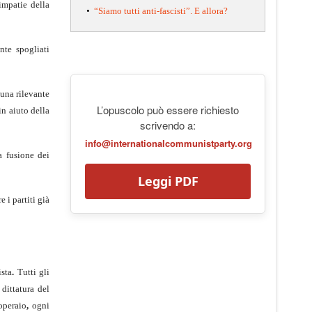
mpa­tie della
•
“Siamo tutti anti-fascisti”. E allora?
nte spogliati
una rilevante
L’opuscolo può essere richiesto
in aiuto della
scrivendo a:
info@internationalcommunistparty.org
a fusione dei
Leggi PDF
e i partiti già
ista
.
Tutti gli
dittatura del
operaio
,
ogni