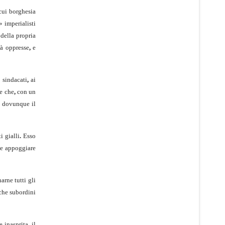
 cui borghesia
 imperialisti
 della propria
tà oppresse
,
e
sinda­cati
,
ai
te che
,
con un
e dovunque il
i gialli
.
Esso
e appoggiare
narne tutti gli
che subordini
e inasprita
,
il