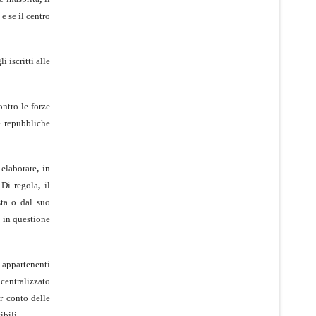
e se il centro
 iscritti alle
ontro le forze
e repubbliche
elabo­rare
,
in
Di regola
,
il
sta o dal suo
 in que­stione
 ap­partenenti
 centralizzato
r conto delle
ibili
.