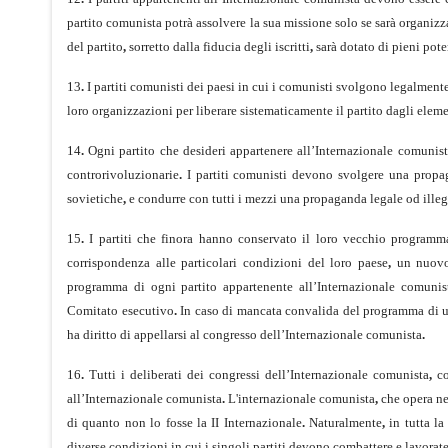
partito comunista potrà assolvere la sua missione solo se sarà organiz­z
del partito
,
sorretto dalla fiducia degli iscritti
,
sarà dotato di pieni pote
13
.
I partiti comunisti dei paesi in cui i comunisti svolgono legalmente
loro organizzazioni per liberare sistematicamente il partito dagli ele­m
14
.
Ogni partito che desideri appartenere all’Internazionale comunista
controrivoluzionarie
.
I partiti comunisti devono svolgere una propaga
sovietiche
,
e condurre con tutti i mezzi una propaganda legale od illeg
15
.
I partiti che finora hanno conservato il loro vecchio programma
corrispondenza alle particolari condizioni del loro paese
,
un nuovo 
programma di ogni partito appartenente all’Internazionale comunis
Comitato esecutivo
.
In caso di mancata convalida del programma di un
ha diritto di appellarsi al congresso dell’Internazionale comunista
.
16
.
Tutti i deliberati dei congressi dell’Internazionale comunista
,
co
all’Internazionale comunista
.
L'internazionale comunista
,
che opera nel
di quanto non lo fosse la II Internazionale
.
Naturalmente
,
in tutta la 
diverse condizioni in cui i singoli partiti devono combattere e lavorat