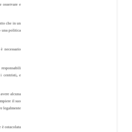
e osservare e
atto che in un
 una politica
 è necessario
respon­sabili
i centristi
,
e
avere alcuna
ompiere il suo
re legalmente
è osta­colata