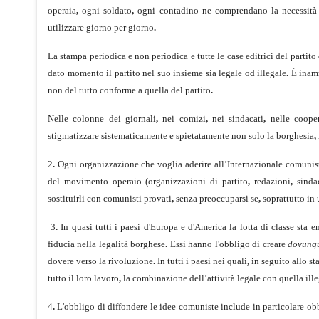
operaia
,
ogni soldato
,
ogni contadino ne comprendano la ne­cessità da
utilizzare giorno per giorno
.
La stampa periodica e non periodica e tutte le case editrici del partit
dato momento il partito nel suo insieme sia legale od illegale
.
É inamm
non del tutto conforme a quella del partito
.
Nelle colonne dei giornali
,
nei comizi
,
nei sindacati
,
nelle cooper
stigmatizzare sistematicamente e spietatamente non solo la borghesia
,
2
.
Ogni organizzazione che voglia aderire all’Internazionale comuni
del movimento operaio (organizzazioni di partito
,
redazioni
,
sindac
sostituirli con comunisti provati
,
senza preoccuparsi se
,
soprattutto in
3
.
In quasi tutti i paesi d'Europa e d'America la lotta di classe sta en
fiducia nella legalità borghese
.
Essi hanno l'obbligo di creare
do­vun
dovere verso la rivoluzione
.
In tutti i paesi nei quali
,
in seguito allo st
tutto il loro lavoro
,
la combinazione dell’attivi­tà legale con quella ill
4
.
L'obbligo di diffondere le idee comuniste include in particolare ob