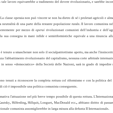
 tale lavoro equivarrebbe a tradimento del dovere rivoluzionario
,
e sarebbe inconc
La classe operaia non può vincere se non ha dietro di sé i proletari agricoli e al­
la neutralità di una parte della restante popolazione rurale
.
Il lavoro co­munista n
alentemente per mezzo di
operai
rivoluzionari comunisti dell’industria e dell’ag
a sua consegna in mani infide e semiriformistiche equivale a una ri­nuncia all
 è tenuto a smascherare non solo il socialpatriottismo aperto
,
ma anche l'insince­rità
za l'abbattimento rivoluzionario del capitalismo
,
nessuna corte arbitrale inter­naz
e in senso «democratico» della Società delle Nazioni
,
sarà in grado di impe­dire
ono tenuti a riconoscere la completa rottura col riformismo e con la politica del
di ciò è impossibile una politica comunista conseguente
.
ativa l'attuazione nel più breve tempo possibile di questa rottura
.
L'Internaziona
auts­ky
,
Hilferding
,
Hillquit
,
Longuet
,
MacDonald ecc
.,
abbiano diritto di passa
azio­nale comunista assomiglierebbe in larga misura alla defunta II Internazionale
.