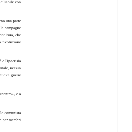
ilia­bile con
meno una parte
elle campagne
ricoltura
,
che
a rivoluzione
 e l'ipocrisia
ionale
,
nessun
 nuove guerre
 «centro»
,
e a
le co­munista
re per membri