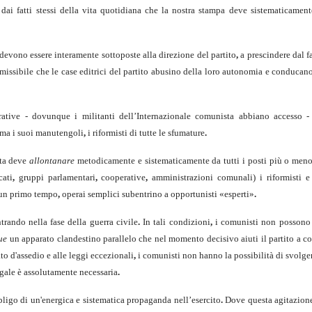
i fatti stessi della vita quotidiana che la nostra stampa deve sistema­ticament
o devono essere interamente sottoposte alla direzione del partito
,
a prescindere dal f
issibile che le case editrici del partito abusino della loro autonomia e conducano
ative - dovunque i militanti dell’Internazionale comunista abbiano accesso -
ma i suoi manutengoli
,
i riformisti di tutte le sfumature
.
sta deve
allontanare
metodicamente e sistematicamente da tutti i posti più o meno 
ati
,
gruppi parlamentari
,
cooperative
,
amministrazioni comunali) i riformisti e 
 un pri­mo tempo
,
operai semplici subentrino a opportunisti «esperti»
.
­trando nella fase della guerra civile
.
In tali condizioni
,
i comunisti non possono 
que
un apparato clandestino parallelo che nel momento decisivo aiuti il par­tito a c
ato d'assedio e alle leggi eccezionali
,
i comunisti non hanno la possibilità di svolge
egale è assolutamente necessaria
.
bligo di un'energica e sistematica propaganda nell’esercito
.
Dove questa agitazione 