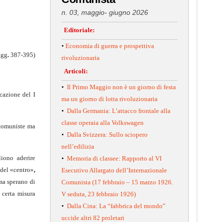
n. 03, maggio- giugno 2026
Editoriale:
•
Economia di guerra e prospettiva
gg
.
387-395)
rivoluzionaria
Articoli:
•
Il Primo Maggio non è un giorno di festa
a­zione del I
ma un giorno di lotta rivoluzionaria
•
Dalla Germania: L’attacco frontale alla
classe operaia alla Volkswagen
comu­niste ma
•
Dalla Svizzera: Sullo sciopero
nell’edilizia
iono aderire
•
Memoria di classee: Rapporto al VI
 del «centro»
,
Esecutivo Allargato dell’Internazionale
a sperano di
Comunista (17 febbraio – 15 marzo 1926.
 certa misura
V seduta, 23 febbraio 1926)
•
Dalla Cina: La “fabbrica del mondo”
uccide altri 82 proletari