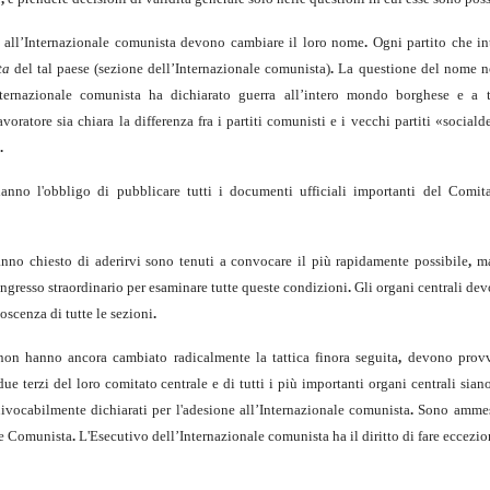
e all’Internazionale comunista devono cambiare il loro nome
.
Ogni partito che in
ta
del tal paese (sezione dell’Internazionale comunista)
.
La questione del nome no
ernazionale comunista ha dichiarato guerra all’intero mondo borghese e a tu
ratore sia chiara la differenza fra i partiti comunisti e i vecchi partiti «social­
.
anno l'ob­bligo di pubblicare tutti i documenti ufficiali importanti del Comit
anno chiesto di aderirvi sono tenuti a convocare il più rapidamente possibile
,
ma
gresso straordinario per esaminare tutte queste condizioni
.
Gli organi centrali dev
oscenza di tutte le sezioni
.
n hanno ancora cambiato radicalmente la tattica finora seguita
,
devono provv
e terzi del loro comitato centrale e di tutti i più importanti organi centrali sian
vocabilmente dichiarati per l'adesione all’Internazionale comunista
.
Sono ammes
le Comunista
.
L'Esecutivo dell’Internazionale comunista ha il diritto di fare ecce­zio