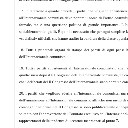
17
.
In relazione a quanto precede
,
i partiti che vogliano appartener
all’Internazionale comunista deve portare il nome di Partito
comunis
formale
,
ma è una questione politica di grande importanza
.
L’Int
socialdemocratici gialli
.
É quindi necessario che per ogni semplice lavo
«socialisti» ufficiali
,
che hanno tradito la bandiera della classe operaia
18
.
Tutti i principali organi di stampa dei partiti di ogni paese h
dell’Internazionale comunista
.
19
.
Tutti i partiti appartenenti all’Internazionale comunista o che h
quattro mesi dopo il II Congresso dell’Internazionale comunista
,
un con
che i deliberati del II Congresso dell’Internazionale siano portati a con
20
.
I partiti che vogliono aderire all’Internazionale comunista
,
ma no
dell’ammissione all’Internazionale comunista
,
affinché non meno di du
compagni che prima del II Congresso si sono pubblicamente e inequi­
soltanto con l'approvazione del Comitato esecutivo dell’Internaziona
rappresentanti della tendenza di «centro» menzionati al punto 7
.