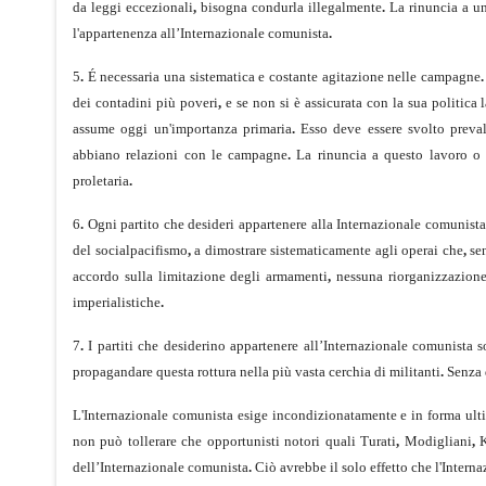
da leggi eccezionali
,
bisogna condurla illegalmente
.
La rinuncia a un
l'appartenenza all’Internazionale comunista
.
5
.
É necessaria una sistematica e costante agitazione nelle campagne
.
dei contadini più poveri
,
e se non si è assicurata con la sua politica 
assume oggi un'importanza primaria
.
Esso deve essere svolto prev
abbiano relazioni con le campagne
.
La rinuncia a questo lavoro o l
proletaria
.
6
.
Ogni partito che desideri appartenere alla Internazionale comunista
del socialpacifismo
,
a dimostrare sistematicamente agli operai che
,
sen
accordo sulla limitazione degli armamenti
,
nessuna riorganizza­zion
imperialistiche
.
7
.
I partiti che desiderino appartenere all’Internazionale comunista s
propagandare questa rottura nella più vasta cerchia di militanti
.
Senza 
L'Internazionale comunista esige incondizionatamente e in forma ultim
non può tollerare che opportunisti notori quali Turati
,
Modigliani
,
K
dell’Internazionale comunista
.
Ciò avrebbe il solo effetto che l'Intern