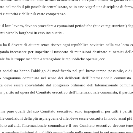
ato nel modo il più possibile centralizzato
,
se in esso vigerà una disciplina di ferro
,
ri e autorità e delle più vaste competenze
.
 il loro lavoro
,
devono procedere a epurazioni periodiche (nuove registrazioni) degli
enti piccolo-borghesi in esso insinuatisi
.
 ha il dovere di aiutare senza riserve ogni repubblica sovietica nella sua lotta c
n­da incessante per impedire il trasporto di munizioni destinate ai nemici dell
ale fra le truppe mandate a strangolare le repubbliche operaie
,
ecc
.
 so­cialista hanno l'obbligo di modificarlo nel più breve tempo possibile
,
e di 
pro­gramma comunista nel senso dei deliberati dell’Internazionale comunista
.
ta deve essere convalidato dal congresso ordinario dell’Internazionale comuni
 partito ad opera del Comitato esecutivo dell’Internazionale comunista
,
il partito
me pure quelli del suo Comitato esecutivo
,
sono impegnativi per tutti i partiti
le condizioni della più aspra guerra civile
,
deve essere costruita in modo assai più
loro attività
,
l'Internazionale comunista e il suo Comitato esecutivo devono tene
e
,
e prendere decisioni di validità generale solo nelle questioni in cui esse sono poss