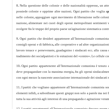
8
.
Nella questione delle colonie e delle nazionalità oppresse
,
un atte
possiede colonie e opprime altre nazioni
.
Ogni partito che voglia a
nelle colonie
,
appoggiare ogni movimento di liberazione nelle colo­nie
nazione
,
alimentare nei cuori degli operai metropolitani sentimenti v
svolgere fra le truppe del proprio paese un'agitazione sistematica cont
9
.
Ogni partito che desideri appartenere all’Internazionale comunista
consigli operai e di fabbrica
,
alle cooperative e ad altre organizzazioni
lavoro tenace e perseverante
,
guadagnino i sindacati ecc
.
alla causa
tradimento dei socialpatrioti e le esitazioni del «centro»
.
Le cellule co
10
.
Ogni partito appartenente all’Internazionale comunista è tenuto a
deve propagandare con la massima energia
,
fra gli operai sindacalmen
con ogni mezzo la nascente associazione internazionale dei sindacati 
11
.
I partiti che vogliano appartenere all’Internazionale comunista sono
elementi infidi
,
a subordinare questi gruppi non solo a parole ma nei fat
tutta la sua attività agli interessi di una propaganda e agi­tazione vera
12
.
I partiti appartenenti all’Internazionale comunista devono essere c