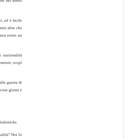
ne dei diritti
i, ed è facile
mite altro che
 non esiste un
e nazionalità
gemonie, scopi
alla guerra di
 cosa giusta e
talistiche.
nalità? Noi lo