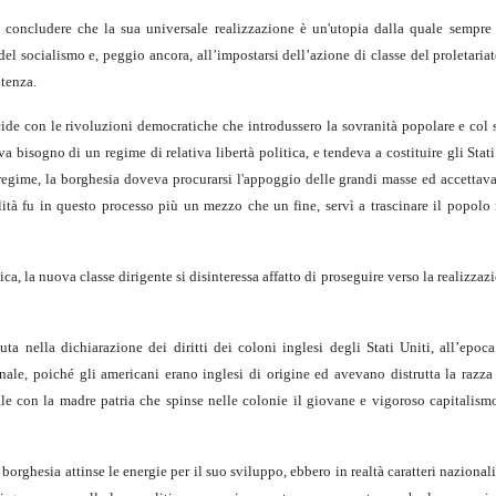
ò concludere che la sua universale realizzazione è un'utopia dalla quale sempr
del socialismo e, peggio ancora, all’impostarsi dell’azione di classe del proletariat
otenza.
ide con le rivoluzioni democratiche che introdussero la sovranità popolare e col s
 bisogno di un regime di relativa libertà politica, e tendeva a costituire gli Stat
o regime, la borghesia doveva procurarsi l'appoggio delle grandi masse ed accettav
lità fu in questo processo più un mezzo che un fine, servì a trascinare il popolo
ca, la nuova classe dirigente si disinteressa affatto di proseguire verso la realizzaz
a nella dichiarazione dei diritti dei coloni inglesi degli Stati Uniti, all’epoca
nale, poiché gli americani erano inglesi di origine ed avevano distrutta la razza
e con la madre patria che spinse nelle colonie il giovane e vigoroso capitalismo
 borghesia attinse le energie per il suo sviluppo, ebbero in realtà caratteri nazionali