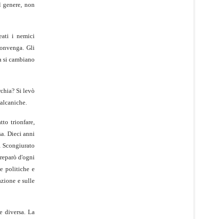
l genere, non
eati i nemici
convenga. Gli
ma si cambiano
rchia? Si levò
balcaniche.
tto trionfare,
sa. Dieci anni
a… Scongiurato
preparò d'ogni
e politiche e
azione e sulle
e diversa. La