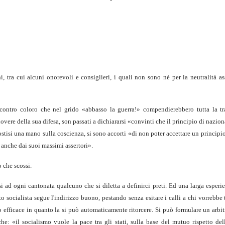
 tra cui alcuni onorevoli e consiglieri, i quali non sono né per la neutralità as
ontro coloro che nel grido «abbasso la guerra!» compendierebbero tutta la tr
overe della sua difesa, son passati a dichiararsi «convinti che il principio di nazio
tisi una mano sulla coscienza, si sono accorti «di non poter accettare un principio
 anche dai suoi massimi assertori».
o che scossi.
ad ogni cantonata qualcuno che si diletta a definirci preti. Ed una larga esperie
socialista segue l'indirizzo buono, pestando senza esitare i calli a chi vorrebbe t
no efficace in quanto la si può automaticamente ritorcere. Si può formulare un arbi
: «il socialismo vuole la pace tra gli stati, sulla base del mutuo rispetto dell