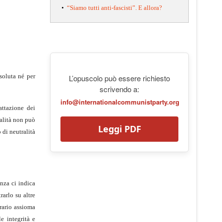
•
“Siamo tutti anti-fascisti”. E allora?
soluta né per
L’opuscolo può essere richiesto
scrivendo a:
info@internationalcommunistparty.org
attazione dei
nalità non può
Leggi PDF
 di neutralità
nza ci indica
rarlo su altre
trario assioma
e integrità e