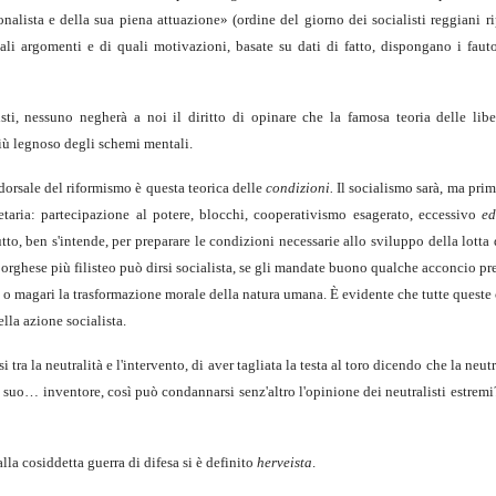
onalista e della sua piena attuazione» (ordine del giorno dei socialisti reggiani r
li argomenti e di quali motivazioni, basate su dati di fatto, dispongano i fauto
ti, nessuno negherà a noi il diritto di opinare che la famosa teoria delle libe
 più legnoso degli schemi mentali.
 dorsale del riformismo è questa teorica delle
condizioni.
Il socialismo sarà, ma pri
taria: partecipazione al potere, blocchi, cooperativismo esagerato, eccessivo
ed
tto, ben s'intende, per preparare le condizioni necessarie allo sviluppo della lotta d
l borghese più filisteo può dirsi socialista, se gli mandate buono qualche acconcio p
 o magari la trasformazione morale della natura umana. È evidente che tutte queste
lla azione socialista.
ra la neutralità e l'intervento, di aver tagliata la testa al toro dicendo che la neutr
l suo… inventore, così può condannarsi senz'altro l'opinione dei neutralisti estrem
la cosiddetta guerra di difesa si è definito
herveista
.