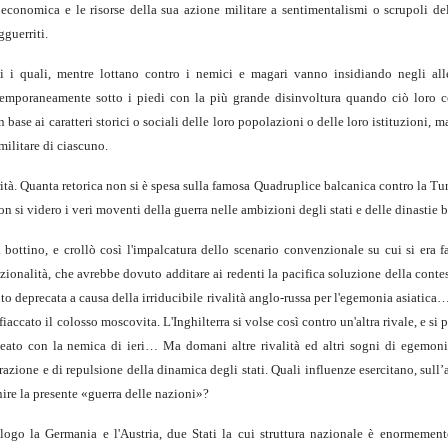
economica e le risorse della sua azione militare a sentimentalismi o scrupoli de
gguerriti.
rni i quali, mentre lottano contro i nemici e magari vanno insidiando negli all
ontemporaneamente sotto i piedi con la più grande disinvoltura quando ciò loro 
 base ai caratteri storici o sociali delle loro popolazioni o delle loro istituzioni, 
militare di ciascuno.
ità. Quanta retorica non si è spesa sulla famosa Quadruplice balcanica contro la Tu
non si videro i veri moventi della guerra nelle ambizioni degli stati e delle dinastie 
bottino, e crollò così l'impalcatura dello scenario convenzionale su cui si era fa
zionalità, che avrebbe dovuto additare ai redenti la pacifica soluzione della conte
anto deprecata a causa della irriducibile rivalità anglo-russa per l'egemonia asiatic
iaccato il colosso moscovita. L'Inghilterra si volse così contro un'altra rivale, e si 
lleato con la nemica di ieri… Ma domani altre rivalità ed altri sogni di egemoni
razione e di repulsione della dinamica degli stati. Quali influenze esercitano, sull’
inire la presente «guerra delle nazioni»?
go la Germania e l'Austria, due Stati la cui struttura nazionale è enormement