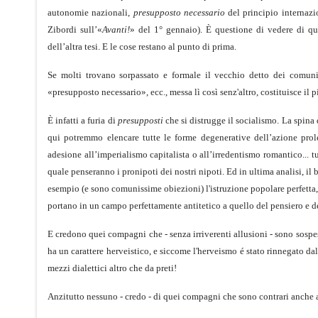
autonomie nazionali,
presupposto necessario
del principio internazi
Zibordi sull’«
Avanti!
» del 1° gennaio). È questione di vedere di qua
dell’altra tesi. E le cose restano al punto di prima.
Se molti trovano sorpassato e formale il vecchio detto dei comunis
«presupposto necessario», ecc., messa lì così senz'altro, costituisce il
È infatti a furia di
presupposti
che si distrugge il socialismo. La spina
qui potremmo elencare tutte le forme degenerative dell’azione prole
adesione all’imperialismo capitalista o all’irredentismo romantico... tu
quale penseranno i pronipoti dei nostri nipoti. Ed in ultima analisi, i
esempio (e sono comunissime obiezioni) l'istruzione popolare perfetta,
portano in un campo perfettamente antitetico a quello del pensiero e de
E credono quei compagni che - senza irriverenti allusioni - sono sospesi t
ha un carattere herveistico, e siccome l'herveismo é stato rinnegato da
mezzi dialettici altro che da preti!
Anzitutto nessuno - credo - di quei compagni che sono contrari anche al