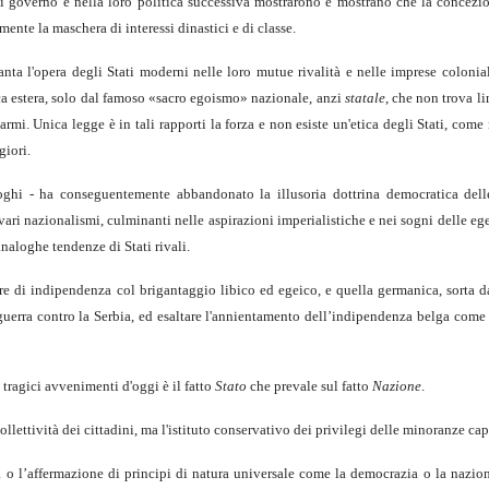
 di governo e nella loro politica successiva mostrarono e mostrano che la concezio
nte la maschera di interessi dinastici e di classe.
nta l'opera degli Stati moderni nelle loro mutue rivalità e nelle imprese colonial
ca estera, solo dal famoso «sacro egoismo» nazionale, anzi
statale
, che non trova li
rmi. Unica legge è in tali rapporti la forza e non esiste un'etica degli Stati, come
giori.
ghi - ha conseguentemente abbandonato la illusoria dottrina democratica dell
i vari nazionalismi, culminanti nelle aspirazioni imperialistiche e nei sogni delle e
aloghe tendenze di Stati rivali.
rre di indipendenza col brigantaggio libico ed egeico, e quella germanica, sorta d
 guerra contro la Serbia, ed esaltare l'annientamento dell’indipendenza belga come
tragici avvenimenti d'oggi è il fatto
Stato
che prevale sul fatto
Nazione
.
lettività dei cittadini, ma l'istituto conservativo dei privilegi delle minoranze capi
sa o l’affermazione di principi di natura universale come la democrazia o la nazio