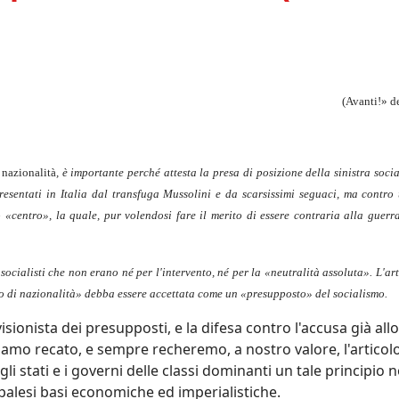
(Avanti!» d
 nazionalità
, è importante perché attesta la presa di posizione della sinistra soci
presentati in Italia dal transfuga Mussolini e da scarsissimi seguaci, ma contro
o «centro», la quale, pur volendosi fare il merito di essere contraria alla guerr
ocialisti che non erano né per l'intervento, né per la «neutralità assoluta». L'ar
io di nazionalità» debba essere accettata come un «presupposto» del socialismo.
ionista dei presupposti, e la difesa contro l'accusa già all
amo recato, e sempre recheremo, a nostro valore, l'articol
gli stati e i governi delle classi dominanti un tale principio 
palesi basi economiche ed imperialistiche.