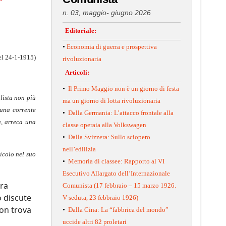
n. 03, maggio- giugno 2026
Editoriale:
•
Economia di guerra e prospettiva
el 24-1-1915)
rivoluzionaria
Articoli:
•
Il Primo Maggio non è un giorno di festa
alista non più
ma un giorno di lotta rivoluzionaria
 una corrente
•
Dalla Germania: L’attacco frontale alla
a, arreca una
classe operaia alla Volkswagen
•
Dalla Svizzera: Sullo sciopero
nell’edilizia
ticolo nel suo
•
Memoria di classee: Rapporto al VI
Esecutivo Allargato dell’Internazionale
ora
Comunista (17 febbraio – 15 marzo 1926.
o discute
V seduta, 23 febbraio 1926)
non trova
•
Dalla Cina: La “fabbrica del mondo”
uccide altri 82 proletari