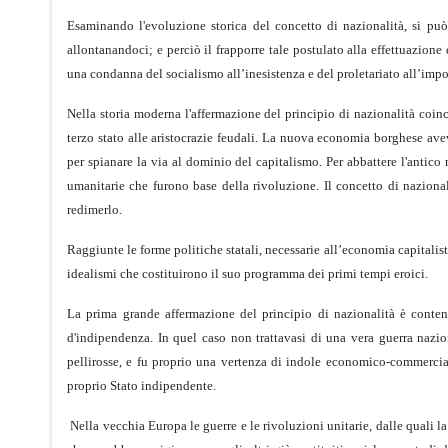
Esaminando l'evoluzione storica del concetto di nazionalità, si pu
allontanandoci; e perciò il frapporre tale postulato alla effettuazione 
una condanna del socialismo all’inesistenza e del proletariato all’imp
Nella storia moderna l'affermazione del principio di nazionalità coinc
terzo stato alle aristocrazie feudali. La nuova economia borghese aveva
per spianare la via al dominio del capitalismo. Per abbattere l'antic
umanitarie che furono base della rivoluzione. Il concetto di naziona
redimerlo.
Raggiunte le forme politiche statali, necessarie all’economia capitalisti
idealismi che costituirono il suo programma dei primi tempi eroici.
La prima grande affermazione del principio di nazionalità è contenut
d'indipendenza. In quel caso non trattavasi di una vera guerra nazio
pellirosse, e fu proprio una vertenza di indole economico-commercial
proprio Stato indipendente.
Nella vecchia Europa le guerre e le rivoluzioni unitarie, dalle quali la