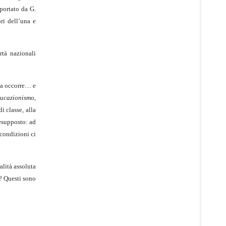
iportato da G.
ri dell’una e
rtà nazionali
ma occorre… e
ucazionismo
,
i classe, alla
resupposto: ad
 condizioni ci
alità assoluta
i? Questi sono