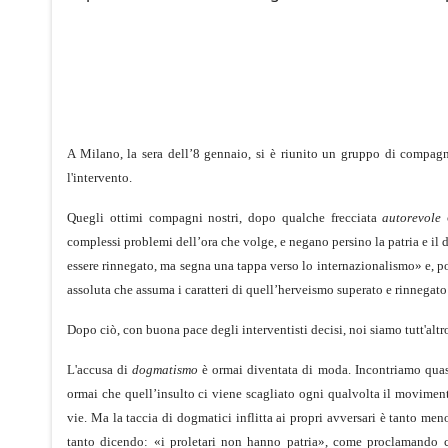
A Milano, la sera dell’8 gennaio, si è riunito un gruppo di compagni,
l'intervento.
Quegli ottimi compagni nostri, dopo qualche frecciata
autorevole
c
complessi problemi dell’ora che volge, e negano persino la patria e il d
essere rinnegato, ma segna una tappa verso lo internazionalismo» e, pos
assoluta che assuma i caratteri di quell’herveismo superato e rinnegato
Dopo ciò, con buona pace degli interventisti decisi, noi siamo tutt'altr
L'accusa di
dogmatismo
è ormai diventata di moda. Incontriamo quasi 
ormai che quell’insulto ci viene scagliato ogni qualvolta il movimento 
vie. Ma la taccia di dogmatici inflitta ai propri avversari è tanto me
tanto dicendo: «i proletari non hanno patria», come proclamando che