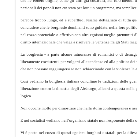
che ne ebbero origine, come gli altri già costituiti, nei loro metodi
nazionali dei popoli non era stata per loro un programma, ma sempliceme
Sarebbe troppo lungo, ed è superfluo, l'esame dettagliato di tutta qua
concludere che le borghesie dominanti sono guidate, nella loro politi
nel cozzo potenziale o effettivo con altri egoismi meglio premuniti d'a
diritto internazionale che valga a risolvere le vertenze fra gli Stati mag
La borghesia - a parte alcune minoranze di romantici o di demago
liberamente coesistenti, per volgersi alle tendenze ed alla politica de
che non possono raggiungersi se non schiacciando con la violenza le an
Così vediamo la borghesia italiana conciliare le tradizioni delle gue
liberazione contro la dinastia degli Absburgo, allearsi a questa nella
logica.
Non occorre molto per dimostrare che nella storia contemporanea e nei 
E noi socialisti vediamo nell’organismo statale non l'esponente della col
Vi è posto nel cozzo di questi egoismi borghesi e statali per la dife