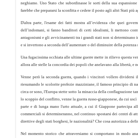
neghiamo. Uno Stato che subordinasse le sorti della sua espansione 
farebbe che prepararsi la sconfitta e cedere il posto agli altri Stati più a
D'altra parte, l'esame dei fatti mostra all’evidenza che quei gove
dell’indomani, si fanno banditori di certi idealismi, li mettono c
antagonismi e gli avvicinamenti tra i grandi stati non si determinano in
e si invertono a seconda dell’aumentare o del diminuire della potenza 
Una fugacissima occhiata alle ultime guerre mette in rilievo questa ver
allora alle stelle la concordia dei popoli che anelavano alla libertà, e 
Venne però la seconda guerra, quando i vincitori vollero dividersi il 
riesumando le scolorite profezie mazziniane, il famoso principio di na
circa or sono, l'Europa stette sotto la minaccia della conflagrazione t
lo scoppio del conflitto, venne la guerra russo-giapponese, da cui uscì f
parte e di lunga mano l'urto attuale, a cui il Giappone partecipa a
commerciali si determineranno, nel continuo spostarsi dei centri di att
direttive degli stati borghesi, le nazionalità? Che cosa autorizza a def
Nel momento storico che attraversiamo si comportano in modo analo