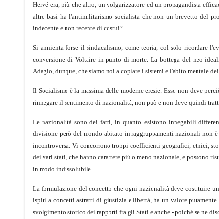
Hervé era, più che altro, un volgarizzatore ed un propagandista effic
altre basi ha l'antimilitarismo socialista che non un brevetto del 
indecente e non recente di costui?
Si annienta forse il sindacalismo, come teoria, col solo ricordare l'
conversione di Voltaire in punto di morte. La bottega del neo-idealis
Adagio, dunque, che siamo noi a copiare i sistemi e l'abito mentale dei 
Il Socialismo è la massima delle moderne eresie. Esso non deve perciò
rinnegare il sentimento di nazionalità, non può e non deve quindi tratte
Le nazionalità sono dei fatti, in quanto esistono innegabili differenz
divisione però del mondo abitato in raggruppamenti nazionali non è c
incontroversa. Vi concorrono troppi coefficienti geografici, etnici, stor
dei vari stati, che hanno carattere più o meno nazionale, e possono r
in modo indissolubile.
La formulazione del concetto che ogni nazionalità deve costituire uno
ispiri a concetti astratti di giustizia e libertà, ha un valore purament
svolgimento storico dei rapporti fra gli Stati e anche - poiché se ne discu