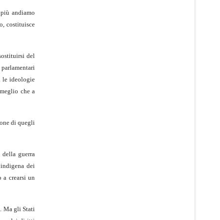
e più andiamo
o, costituisce
ostituirsi del
i parlamentari
a le ideologie
 meglio che a
ione di quegli
 della guerra
 indigena dei
 a crearsi un
. Ma gli Stati