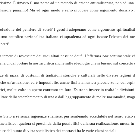
acissimo. È rimasto il suo nome ad un metodo di azione antimilitarista, non ad una
professore parigino! Ma ad ogni modo é serio invocare come argomento decisivo i
evoluzione del pensiero di Sorel? I gesuiti adoperano come argomento spiritualisti
mo cattolico nazionalista italiano ci squaderna ad ogni istante l'elenco dei nost
preti!
 temere di rovesciare dai suoi altari nessuna deità. L'affermazione sentimentale c
nerci dal portare la nostra critica anche sulle ideologie che si basano sul concetto 
e di razza, di costumi, di tradizioni storiche e culturali nelle diverse regioni d
he un'astrazione, ed è impossibile, anche limitatamente a piccole zone, concepir
ici, molte volte in aperto contrasto tra loro. Esistono invece in realtà le divisioni 
isultare dallo smembramento di una o dall’aggruppamento di molte nazionalità, maga
 Stato a sé senza ingerenze straniere, pur sembrando accettabile nel senso etico 
e metafisico, qualora si prescinda dalla possibilità della sua realizzazione, messa in
te dal punto di vista socialistico dei contrasti fra le varie classi sociali.