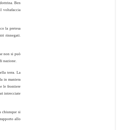
 dottrina. Ben
l voltafaccia
co la pretesa
ri rinnegati.
he non si può
di nazione.
ella terra. La
la in maniera
e le frontiere
ri intrecciate
a chiunque si
 rapporto allo