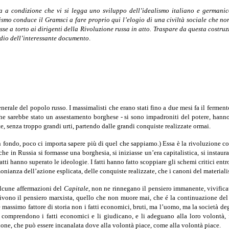
ma a condizione che vi si legga uno sviluppo dell’idealismo italiano e german
rxismo conduce il Gramsci a fare proprio qui l’elogio di una civiltà sociale che n
sse a torto ai dirigenti della Rivoluzione russa in atto. Traspare da questa costr
tudio dell’interessante documento
.
enerale del popolo russo. I massimalisti che erano stati fino a due mesi fa il fermen
e sarebbe stato un assestamento borghese - si sono impadroniti del potere, hanno st
, senza troppo grandi urti, partendo dalle grandi conquiste realizzate ormai.
 in fondo, poco ci importa sapere più di quel che sappiamo.) Essa è la rivoluzione c
 che in Russia si formasse una borghesia, si iniziasse un’era capitalistica, si instau
 fatti hanno superato le ideo­logie. I fatti hanno fatto scoppiare gli schemi critici e
nianza dell’azione esplicata, delle conquiste realizzate, che i canoni del materiali­
alcune affermazioni del
Capitale
, non ne rinnegano il pensiero immanente, vivifica
Vivono il pensiero marxista, quello che non muore mai, che é la continuazione del 
massimo fattore di storia non i fatti economici, bruti, ma l’uomo, ma la società degl
 e comprendono i fatti economici e li giudicano, e li adeguano alla loro volontà,
izione, che può essere incanalata dove alla volontà piace, come alla volontà piace.