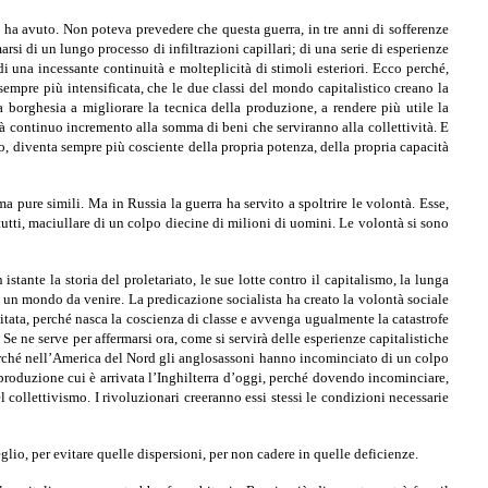
 ha avuto. Non poteva prevedere che questa guerra, in tre anni di sofferenze
si di un lungo processo di infiltrazioni ca­pillari; di una serie di esperienze
di una incessante continuità e molteplicità di stimoli esteriori. Ecco perché,
 sempre più intensificata, che le due classi del mondo capitalistico creano la
la borghesia a migliorare la tecnica della produzione, a rendere più utile la
dà continuo incremento alla somma di beni che serviranno alla collettività. E
ro, diventa sempre più cosciente della propria potenza, della propria capacità
 pure simili. Ma in Russia la guerra ha servito a spol­trire le volontà. Esse,
tutti, maciullare di un colpo diecine di milioni di uomini. Le volontà si sono
stante la storia del proletariato, le sue lotte contro il capitalismo, la lunga
n un mondo da venire. La predicazione socialista ha creato la volontà sociale
scitata, perché nasca la coscienza di classe e avvenga ugualmente la catastrofe
Se ne serve per affermarsi ora, come si servirà delle esperienze capitalistiche
perché nell’America del Nord gli anglosassoni hanno incominciato di un colpo
 produzione cui è arrivata l’In­ghilterra d’oggi, perché dovendo incominciare,
ollet­tivismo. I rivoluzionari creeranno essi stessi le condizioni necessarie
glio, per evitare quelle dispersioni, per non cadere in quelle deficienze.