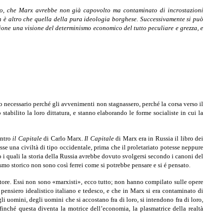
ico, che Marx avrebbe non già capovolto ma contaminato di incrostazioni
on è altro che quella della pura ideologia borghese. Suc­cessivamente si può
uzione una visione del determinismo economico del tutto peculiare e grezza, e
to necessario perché gli avvenimenti non stagnassero, perché la corsa verso il
abilito la loro dittatura, e stanno elaborando le forme socialiste in cui la
ontro
il Capitale
di Carlo Marx.
Il Capitale
di Marx era in Russia il libro dei
rasse una civiltà di tipo occidentale, prima che il proletariato potesse neppure
ntro i quali la storia della Russia avrebbe dovuto svolgersi secondo i canoni del
smo storico non sono così ferrei come si potrebbe pensare e si é pensato.
tore. Essi non sono «marxisti», ecco tutto; non hanno compilato sulle opere
pensiero idealistico italiano e tedesco, e che in Marx si era contaminato di
i uomini, degli uomini che si accostano fra di loro, si intendono fra di loro,
 finché questa diventa la motrice dell’economia, la plasmatrice della realtà