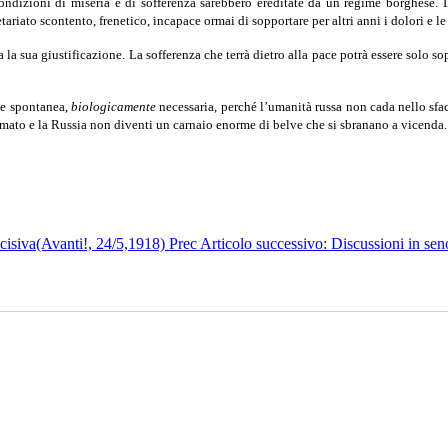
 condizioni di miseria e di sofferenza sarebbero ereditate da un regime borghese. 
riato scontento, frenetico, incapace ormai di sopportare per altri anni i dolori e 
 sua giustificazione. La sofferenza che terrà dietro alla pace potrà essere solo sopp
one spontanea,
biologicamente
necessaria, perché l’umanità russa non cada nello sfac
amato e la Russia non diventi un carnaio enorme di belve che si sbranano a vicenda.
decisiva(Avanti!, 24/5,1918)
Prec
Articolo successivo: Discussioni in seno 