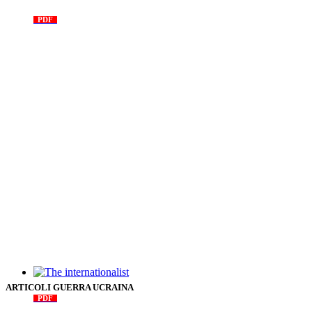
Il Programma comunista
PDF
n. 03, 2026
The internationalist
ARTICOLI GUERRA UCRAINA
PDF
n
.12
, 2026