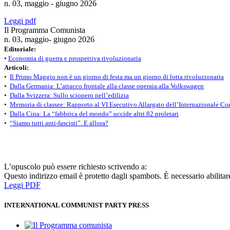
n. 03, maggio - giugno 2026
Leggi pdf
Il Programma Comunista
n. 03, maggio- giugno 2026
Editoriale:
•
Economia di guerra e prospettiva rivoluzionaria
Articoli:
•
Il Primo Maggio non è un giorno di festa ma un giorno di lotta rivoluzionaria
•
Dalla Germania: L’attacco frontale alla classe operaia alla Volkswagen
•
Dalla Svizzera: Sullo sciopero nell’edilizia
•
Memoria di classee: Rapporto al VI Esecutivo Allargato dell’Internazionale Co
•
Dalla Cina: La “fabbrica del mondo” uccide altri 82 proletari
•
“Siamo tutti anti-fascisti”. E allora?
L’opuscolo può essere richiesto scrivendo a:
Questo indirizzo email è protetto dagli spambots. È necessario abilitar
Leggi PDF
INTERNATIONAL COMMUNIST PARTY PRESS