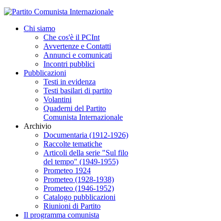
Chi siamo
Che cos'è il PCInt
Avvertenze e Contatti
Annunci e comunicati
Incontri pubblici
Pubblicazioni
Testi in evidenza
Testi basilari di partito
Volantini
Quaderni del Partito
Comunista Internazionale
Archivio
Documentaria (1912-1926)
Raccolte tematiche
Articoli della serie "Sul filo
del tempo" (1949-1955)
Prometeo 1924
Prometeo (1928-1938)
Prometeo (1946-1952)
Catalogo pubblicazioni
Riunioni di Partito
Il programma comunista