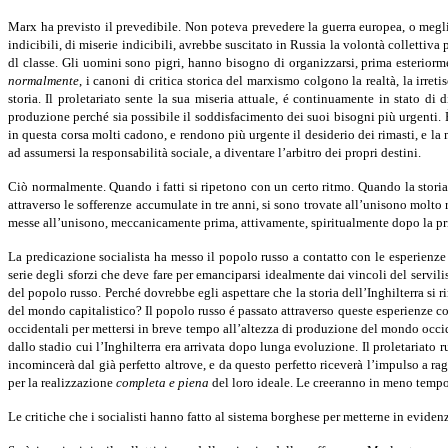
Marx ha previsto il prevedibile. Non poteva prevedere la guerra europea, o megli
indicibili, di miserie indicibili, avrebbe suscitato in Russia la volontà collettiva
dl classe. Gli uomini sono pigri, hanno bisogno di organizzarsi, prima esteriormen
normalmente
, i canoni di critica storica del marxismo colgono la realtà, la irret
storia. Il proletariato sente la sua miseria attuale, é continuamente in stato di
produzione perché sia possibile il soddisfacimento dei suoi bisogni più ur­genti.
in questa corsa molti cadono, e rendono più urgente il desiderio dei rimasti, e la
ad assumersi la responsabilità sociale, a diventare l’arbitro dei propri destini.
Ciò normalmente. Quando i fatti si ripetono con un certo ritmo. Quando la storia s
attraverso le sofferenze accumulate in tre anni, si sono trovate all’unisono molto
messe all’unisono, meccanicamente prima, attivamente, spiritualmente dopo la pr
La predicazione socialista ha messo il popolo russo a contatto con le esperienze de
serie degli sforzi che deve fare per emanciparsi ideal­mente dai vincoli del serv
del popolo russo. Perché dovrebbe egli aspettare che la storia dell’Inghilterra si 
del mondo capitalistico? Il popolo russo é passato attraverso queste esperienze col
occidentali per mettersi in breve tempo all’altezza di produ­zione del mondo occ
dallo stadio cui l’Inghilterra era arrivata dopo lunga evoluzione. Il proletariato
incomincerà dal già per­fetto altrove, e da questo perfetto riceverà l’impulso a 
per la realizzazione
completa e piena
del loro ideale. Le creeranno in meno tempo 
Le critiche che i socialisti hanno fatto al sistema borghese per metterne in evidenz