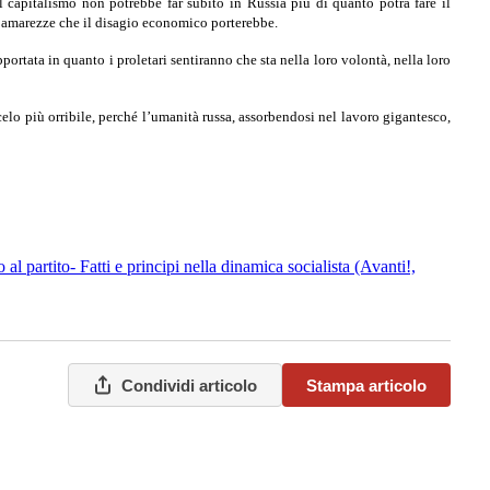
Il capitalismo non potrebbe far subito in Russia più di quanto potrà fare il
le amarezze che il disagio economico porterebbe.
ortata in quanto i proletari sentiranno che sta nella loro volontà, nella loro
elo più orribile, perché l’umanità russa, assorbendosi nel lavoro gigantesco,
al partito- Fatti e principi nella dinamica socialista (Avanti!,
Condividi articolo
Stampa articolo