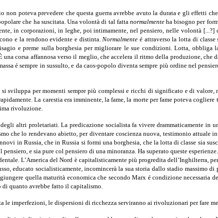
o non poteva prevedere che questa guerra avrebbe avuto la durata e gli effetti che
 popolare che ha suscitata. Una volontà di tal fatta
nor­malmente
ha bisogno per formar
te, in corporazioni, in leghe, poi intimamente, nel pensiero, nelle volontà [...?] 
iscono e la rendono evidente e distinta.
Normalmente
é attraverso la lotta di classe
 disagio e preme sulla borghesia per migliorare le sue condizioni. Lotta, obbliga 
 È una corsa affannosa verso il meglio, che accelera il ritmo della produzione, che 
 massa é sempre in sussulto, e da caos-popolo di­venta sempre più ordine nel pensie
i sviluppa per momenti sempre più complessi e ricchi di signifi­cato e di valore, ma
 rapidamente. La carestia era imminente, la fame, la morte per fame poteva cogliere 
ima rivoluzione.
gli altri proletariati. La predicazione socialista fa vivere dram­maticamente in un i
ilismo che lo rendevano abietto, per diventare coscienza nuova, testimonio attuale i
rinnovi in Russia, che in Russia si formi una borghesia, che la lotta di classe sia su
 pen­siero, e sia pure col pensiero di una minoranza. Ha superato queste espe­rienze. 
identale. L’America del Nord è capitalisticamente più progredita dell’Inghilterra, 
 russo, educato socialisticamente, inco­mincerà la sua storia dallo stadio massimo di
raggiungere quella maturità economica che secondo Marx é condizione necessaria del c
di quanto avrebbe fatto il capitalismo.
a le imperfezioni, le dispersioni di ricchezza serviranno ai rivo­luzionari per fare me