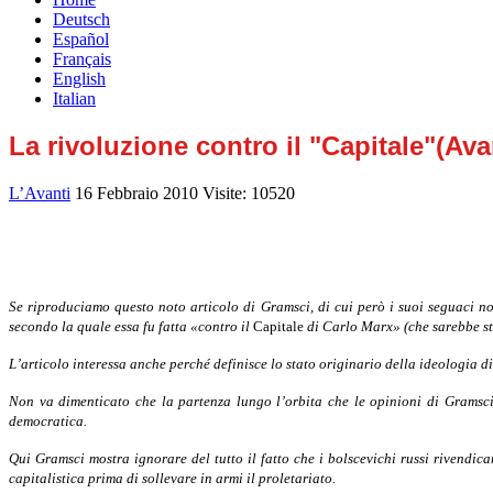
Deutsch
Español
Français
English
Italian
La rivoluzione contro il "Capitale"(Avan
L’Avanti
16 Febbraio 2010
Visite: 10520
Se riproduciamo questo noto articolo di Gramsci, di cui però i suoi se­guaci no
secondo la quale essa fu fatta «contro il
Capitale
di Carlo Marx» (che sarebbe sta
L’articolo interessa anche perché definisce lo stato originario della ideo­logia d
Non va dimenticato che la partenza lungo l’orbita che le opinioni di Gramsci d
democratica.
Qui Gramsci mostra ignorare del tutto il fatto che i bolscevichi russi rivend
capitalistica prima di sollevare in armi il proletariato.