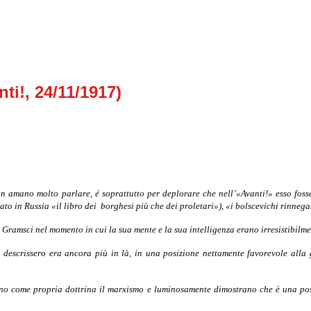
ti!, 24/11/1917)
n amano molto parlare, é soprattutto per deplorare che nell’«Avanti!» esso fosse
to in Russia «il libro dei
borghesi più che dei prole­tari»), «i bolscevichi rinneg
i Gramsci nel momento in cui la sua mente e la sua intelligenza erano irresistibilme
escrissero era ancora più in là, in una posizione nettamente favorevole alla gue
icano come propria dottrina il marxismo e luminosamente dimostrano che è una po