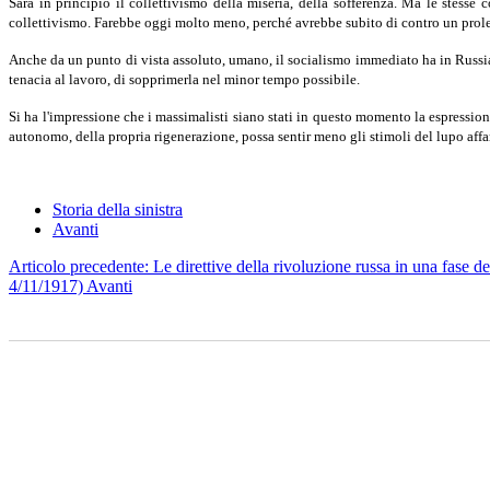
Sarà in principio il collettivismo della miseria, della sofferenza. Ma le stesse
collettivismo. Farebbe oggi molto meno, perché avrebbe subito di contro un proleta
Anche da un punto di vista assoluto, umano, il socialismo immediato ha in Russia la
tenacia al lavoro, di sopprimerla nel minor tempo possibile.
Si ha l'impressione che i massimalisti siano stati in questo momento la espressi
autonomo, della propria rigenerazione, possa sentir meno gli stimoli del lupo aff
Storia della sinistra
Avanti
Articolo precedente: Le direttive della rivoluzione russa in una fase 
4/11/1917)
Avanti