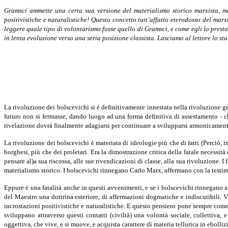
Gramsci ammette una certa sua versione del materialismo storico mar­xista, 
positivistiche e naturalistiche! Questo concetto tutt’affatto etero­dosso del ma
leggere quale tipo di volontarismo fosse quello di Gramsci, e come egli lo presta
in lenta evoluzione verso una seria posizione classista. Lasciamo al lettore lo s
La rivoluzione dei bolscevichi si é definitivamente innestata nella rivo­luzione g
futuro non si fermasse, dando luogo ad una forma definitiva di assestamento - ch
rivelazione dovrà finalmente adagiarsi per continuare a svilupparsi armonicamente
La rivoluzione dei bolscevichi è materiata di ideologie più che di fatti (Perciò,
borghesi, più che dei proletari. Era la dimostrazione critica della fatale necessità
pensare al)a sua riscossa, alle sue rivendicazioni di classe, alla sua rivoluzione. I
materialismo storico. I bolscevichi rinnegano Carlo Marx, affermano con la testimo
Eppure é una fatalità anche in questi avvenimenti, e se i bolscevichi rinnegano 
del Maestro una dottrina esteriore, di affermazioni dogmatiche e indiscutibili. 
incrostazioni positivistiche e naturali­stiche. E questo pensiero pone sempre come 
sviluppano attraverso questi contatti (civiltà) una volontà sociale, collettiva,
oggettiva, che vive, e si muove, e acquista carattere di materia tellurica in eboll