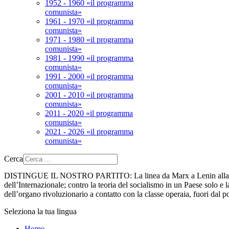
1952 - 1960 «il programma
comunista»
1961 - 1970 «il programma
comunista»
1971 - 1980 «il programma
comunista»
1981 - 1990 «il programma
comunista»
1991 - 2000 «il programma
comunista»
2001 - 2010 «il programma
comunista»
2011 - 2020 «il programma
comunista»
2021 - 2026 «il programma
comunista»
Cerca
DISTINGUE IL NOSTRO PARTITO:
La linea da Marx a Lenin alla 
dell’Internazionale; contro la teoria del socialismo in un Paese solo e la
dell’organo rivoluzionario a contatto con la classe operaia, fuori dal p
Seleziona la tua lingua
Home