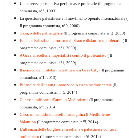
Una diversa prospettiva per le masse proletarie (Il programma
comunista, n°5, 1993)
La questione palestinese e il movimento operaio internazionale (
Il programma comunista, n°9, 2000)
Gaza, o delle patrie galere
(Il programma comunista, n. 2, 2008)
Israele e Palestina: terrorismo di Stato e disfattismo proletario
( Il
programma comunista, n°1, 2009)
A Gaza, macelleria imperialista contro il proletariato
( Il
programma comunista, n°1, 2009)
Il nemico dei proletari palestinesi è a Gaza City
( Il programma
Per la difesa intransigente
comunista, n°1, 2013)
PDF
Per uscire dall’insanguinato vicolo cieco mediorientale
(Il
programma comunista, n° 5, 2014)
Guerre e trafficanti d’armi in Medioriente
(Il programma
comunista, n°5, 2014)
Gaza: un ennesimo macello insanguina il Medioriente-
Volantino
(Il programma comunista, n°5, 2014)
L’alleanza delle borghesie israeliana e palestinese contro il
proletariato
(Il programma comunista, n°6, 2014)