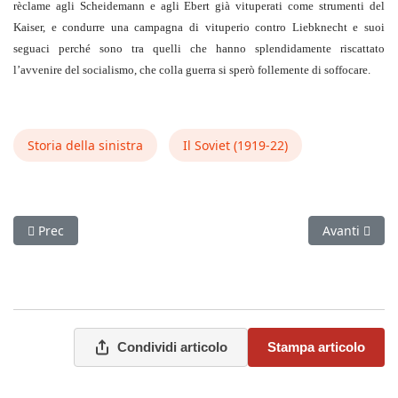
rèclame agli Scheidemann e agli Ebert già vituperati come strumenti del
Kaiser, e condurre una campagna di vituperio contro Liebknecht e suoi
seguaci perché sono tra quelli che hanno splendidamente riscattato
l’avvenire del socialismo, che colla guerra si sperò follemente di soffocare.
Storia della sinistra
Il Soviet (1919‑22)
Articolo precedente: Contro gli equivoci e le insidie del riformis
Articolo succ
Prec
Avanti
Condividi articolo
Stampa articolo