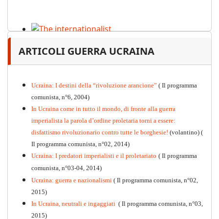
The internationalist
ARTICOLI GUERRA UCRAINA
PDF
n
.12
, 2026
Ucraina: I destini della “rivoluzione arancione”
( Il programma
comunista, n°6, 2004)
In Ucraina come in tutto il mondo, di fronte alla guerra
imperialista la parola d’ordine proletaria torni a essere:
disfattismo rivoluzionario contro tutte le borghesie!
(volantino)
(
Il programma comunista, n°02, 2014)
Ucraina: I predatori imperialisti e il proletariato
( Il programma
comunista, n°03-04, 2014)
Ucraina: guerra e nazionalismi
( Il programma comunista, n°02,
2015)
In Ucraina, neutrali e ingaggiati
( Il programma comunista, n°03,
2015)