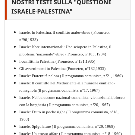
NOSTRI TESTI SULLA "QUESTIONE
Il proletariato nella seconda
guerra mondiale e nella
ISRAELE-PALESTINA"
"Resistenza" antifascista
PDF
Quaderno n°4 (nuova edizione 2021)
Israele: In Palestina, il conflitto arabo-ebreo ( Prometeo,
n°96,1933)
Israele: Note internazionali: Uno sciopero in Palestina, il
problema "nazionale" ebreo ( Prometeo, n°105, 1934)
I conflitti in Palestina ( Prometeo, n°131,1935)
Gli avvenimenti in Palestina (Prometeo, n°132,1935)
Israele: Fraternità pelosa ( Il programma comunista, n°21, 1960)
Israele: Il conflitto nel Medioriente alla riunione emiliano-
romagnola (Il programma comunista, n°17, 1967)
Israele: Nel baraccone nazional-comunista: vie nazionali, blocco
con la borghesia ( Il programma comunista, n°20, 1967)
Israele: Detto in poche righe ( Il programma comunista, n°18,
1968)
Storia della Sinistra
Israele: Spigolature ( Il programma comunista, n°20, 1968)
Comunista V
Israele: Un grosso affare ( Il programma comunista, n°18, 1969)