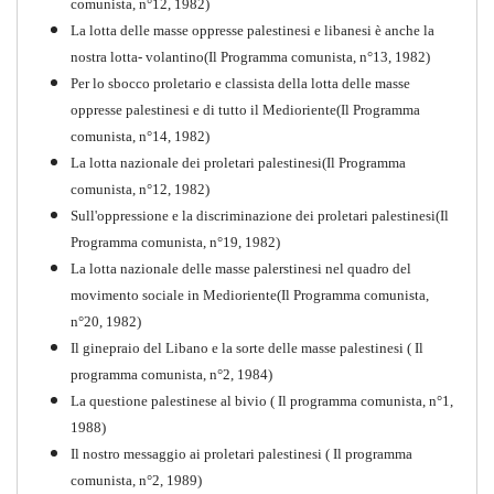
comunista, n°12, 1982)
La lotta delle masse oppresse palestinesi e libanesi è anche la
nostra lotta- volantino(Il Programma comunista, n°13, 1982)
Per lo sbocco proletario e classista della lotta delle masse
oppresse palestinesi e di tutto il Medioriente(Il Programma
comunista, n°14, 1982)
La lotta nazionale dei proletari palestinesi(Il Programma
comunista, n°12, 1982)
Sull'oppressione e la discriminazione dei proletari palestinesi(Il
Programma comunista, n°19, 1982)
La lotta nazionale delle masse palerstinesi nel quadro del
movimento sociale in Medioriente(Il Programma comunista,
1917-2017 Ieri Oggi Domani
n°20, 1982)
Il ginepraio del Libano e la sorte delle masse palestinesi ( Il
Quaderno n°9
PDF
programma comunista, n°2, 1984)
La questione palestinese al bivio ( Il programma comunista, n°1,
1988)
Il nostro messaggio ai proletari palestinesi ( Il programma
comunista, n°2, 1989)