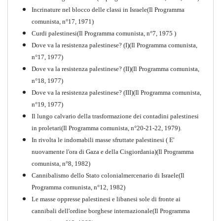
PDF
Incrinature nel blocco delle classi in Israele(Il Programma
comunista, n°17, 1971)
Curdi palestinesi(Il Programma comunista, n°7, 1975 )
Dove va la resistenza palestinese? (I)(Il Programma comunista,
n°17, 1977)
Dove va la resistenza palestinese? (II)(Il Programma comunista,
n°18, 1977)
Dove va la resistenza palestinese? (III)(Il Programma comunista,
n°19, 1977)
Il lungo calvario della trasformazione dei contadini palestinesi
in proletari(Il Programma comunista, n°20-21-22, 1979).
In rivolta le indomabili masse sfruttate palestinesi ( E'
nuovamente l'ora di Gaza e della Cisgiordania)(Il Programma
comunista, n°8, 1982)
Cannibalismo dello Stato colonialmercenario di Israele(Il
Perchè la Russia non era
Programma comunista, n°12, 1982)
comunista
Le masse oppresse palestinesi e libanesi sole di fronte ai
PDF
Quaderno n°10
cannibali dell'ordine borghese internazionale(Il Programma