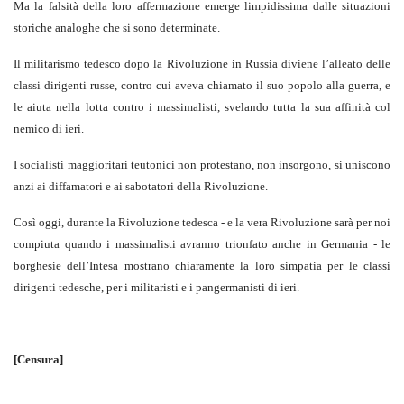
Ma la falsità della loro affermazione emerge limpidissima dalle situa­zioni
storiche analoghe che si sono determinate.
Il militarismo tedesco dopo la Rivoluzione in Russia diviene l’alleato delle
classi dirigenti russe, contro cui aveva chiamato il suo popolo alla guerra, e
le aiuta nella lotta contro i massimalisti, svelando tutta la sua affinità col
nemico di ieri.
I socialisti maggioritari teutonici non protestano, non insorgono, si uni­scono
anzi ai diffamatori e ai sabotatori della Rivoluzione.
Così oggi, durante la Rivoluzione tedesca - e la vera Rivoluzione sarà per noi
compiuta quando i massimalisti avranno trionfato anche in Germania - le
borghesie dell’Intesa mostrano chiaramente la loro simpatia per le classi
dirigenti tedesche, per i militaristi e i pangermanisti di ieri.
[Censura]