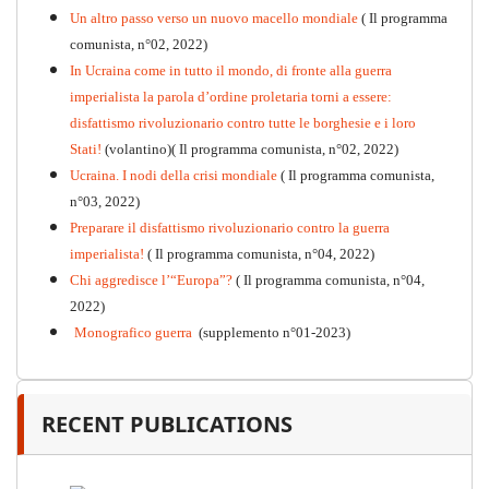
Un altro passo verso un nuovo macello mondiale
( Il programma
Kommunistisches Programm
comunista, n°02, 2022)
PDF
n°10 - 2026
In Ucraina come in tutto il mondo, di fronte alla guerra
imperialista la parola d’ordine proletaria torni a essere:
disfattismo rivoluzionario contro tutte le borghesie e i loro
Stati!
(volantino)( Il programma comunista, n°02, 2022)
Ucraina. I nodi della crisi mondiale
( Il programma comunista,
n°03, 2022)
Preparare il disfattismo rivoluzionario contro la guerra
imperialista!
( Il programma comunista, n°04, 2022)
Chi aggredisce l’“Europa”?
( Il programma comunista, n°04,
2022)
Monografico guerra
(supplemento n°01-2023)
RECENT PUBLICATIONS