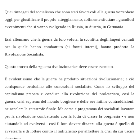
Quei rinnegati del socialismo che sono stati favorevoli alla guerra vor­rebbero
oggi, per giustificare il proprio atteggiamento, abilmente sfruttare i
grandiosi
avvenimenti che si vanno svolgendo in Russia, in Austria, in Germania.
Essi affermano che la guerra da loro voluta, la sconfitta degli Imperi centrali
per la quale hanno combattuto (ai fronti interni), hanno prodotto la
Rivoluzione Socialista.
Questo trucco della «guerra rivoluzionaria» deve essere sventato.
É evidentissimo che la guerra ha prodotto situazioni rivoluzionarie; e ciò
corrisponde benissimo alle concezioni socialiste. Come lo sviluppo del
capitalismo prepara e conduce alla rivoluzione del proletariato, così la
guerra, crisi suprema del mondo borghese e delle sue intime contraddizioni,
ne accelera la catastrofe finale. Ma come é programma dei socialisti lavo­rare
per la rivoluzione combattendo con la lotta di classe la borghesia - e non
aiutandola ad evolversi - così il loro dovere dinanzi alla guerra é quello di
avversarla e di lottare contro il militarismo per affrettare la crisi da cui uscirà
abbattuto.