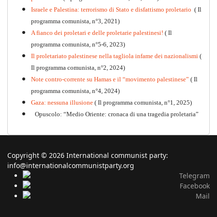
Israele e Palestina: terrorismo di Stato e disfattismo proletario
( Il
programma comunista, n°3, 2021)
A fianco dei proletari e delle proletarie palestinesi!
( Il
programma comunista, n°5-6, 2023)
Il proletariato palestinese nella tagliola infame dei nazionalismi
(
Il programma comunista, n°2, 2024)
Note contro-corrente su Hamas e il “movimento palestinese”
( Il
programma comunista, n°4, 2024)
Gaza: nessuna illusione
( Il programma comunista, n°1, 2025)
Opuscolo: “Medio Oriente: cronaca di una tragedia proletaria”
Copyright © 2026 International communist party:
info@internationalcommunistparty.org