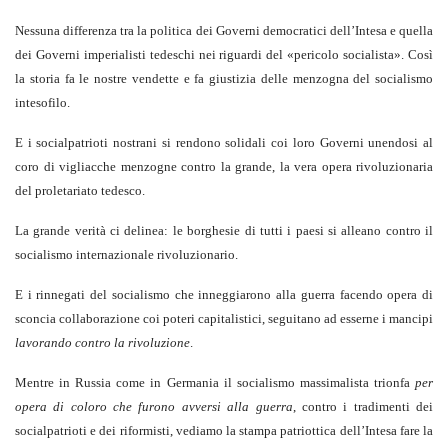
Nessuna differenza tra la politica dei Governi democratici dell’Intesa e quella
dei Governi imperialisti tedeschi nei riguardi del «pericolo so­cialista». Così
la storia fa le nostre vendette e fa giustizia delle menzogna del socialismo
intesofilo.
E i socialpatrioti nostrani si rendono solidali coi loro Governi unendosi al
coro di vigliacche menzogne contro la grande, la vera opera rivoluzionaria
del proletariato tedesco.
La grande verità ci delinea: le borghesie di tutti i paesi si alleano contro il
socialismo internazionale rivoluzionario.
E i rinnegati del socialismo che inneggiarono alla guerra facendo opera di
sconcia collaborazione coi poteri capitalistici, seguitano ad esserne i man­cipi
lavorando contro la rivoluzione
.
Mentre in Russia come in Germania il socialismo massimalista trionfa
per
opera di coloro che furono avversi alla guerra
, contro i tradimenti dei
socialpatrioti e dei riformisti, vediamo la stampa patriottica dell’Intesa fare la