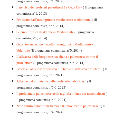
programma comunista, n°1, 2009)
Il nemico dei proletari palestinesi è a Gaza City
( Il programma
Per la difesa intransigente
comunista, n°1, 2013)
PDF
Per uscire dall’insanguinato vicolo cieco mediorientale
(Il
programma comunista, n° 5, 2014)
Guerre e trafficanti d’armi in Medioriente
(Il programma
comunista, n°5, 2014)
Gaza: un ennesimo macello insanguina il Medioriente-
Volantino
(Il programma comunista, n°5, 2014)
L’alleanza delle borghesie israeliana e palestinese contro il
proletariato
(Il programma comunista, n°6, 2014)
Israele e Palestina: terrorismo di Stato e disfattismo proletario
( Il
programma comunista, n°3, 2021)
A fianco dei proletari e delle proletarie palestinesi!
( Il
programma comunista, n°5-6, 2023)
Il proletariato palestinese nella tagliola infame dei nazionalismi
(
Il programma comunista, n°2, 2024)
Note contro-corrente su Hamas e il “movimento palestinese”
( Il
programma comunista, n°4, 2024)