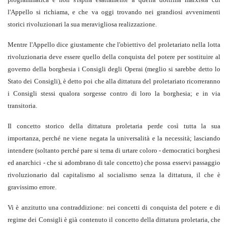
l'Appello si richiama, e che va oggi trovando nei grandiosi avvenimenti
storici rivoluzionari la sua meravigliosa realizzazione.
Mentre l'Appello dice giustamente che l'obiettivo del proletariato nella lotta
rivoluzionaria deve essere quello della conquista del potere per sostituire al
governo della borghesia i Consigli degli Operai (meglio si sarebbe detto lo
Stato dei Consigli), è detto poi che alla dittatura del proletariato ricorreranno
i Consigli stessi qualora sorgesse contro di loro la borghesia; e in via
transitoria.
Il concetto storico della dittatura proletaria perde così tutta la sua
importanza, perché ne viene negata la universalità e la necessità; lasciando
intendere (soltanto perché pare si tema di urtare coloro - democratici borghesi
ed anarchici - che si adombrano di tale concetto) che possa esservi passaggio
rivoluzionario dal capitalismo al socialismo senza la dittatura, il che è
gravissimo errore.
Vi è anzitutto una contraddizione: nei concetti di conquista del potere e di
regime dei Consigli è già contenuto il concetto della dittatura proletaria, che