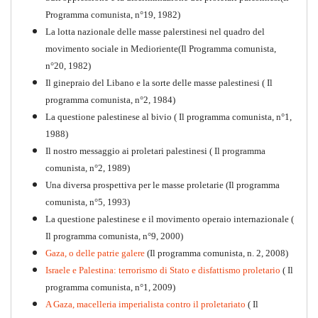
Programma comunista, n°19, 1982)
La lotta nazionale delle masse palerstinesi nel quadro del
movimento sociale in Medioriente(Il Programma comunista,
1917-2017 Ieri Oggi Domani
n°20, 1982)
Il ginepraio del Libano e la sorte delle masse palestinesi ( Il
Quaderno n°9
PDF
programma comunista, n°2, 1984)
La questione palestinese al bivio ( Il programma comunista, n°1,
1988)
Il nostro messaggio ai proletari palestinesi ( Il programma
comunista, n°2, 1989)
Una diversa prospettiva per le masse proletarie (Il programma
comunista, n°5, 1993)
La questione palestinese e il movimento operaio internazionale (
Il programma comunista, n°9, 2000)
Gaza, o delle patrie galere
(Il programma comunista, n. 2, 2008)
Israele e Palestina: terrorismo di Stato e disfattismo proletario
( Il
programma comunista, n°1, 2009)
A Gaza, macelleria imperialista contro il proletariato
( Il