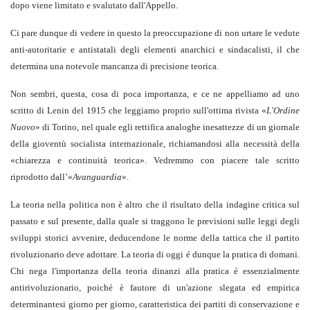
dopo viene limitato e svalutato dall'Appello.
Ci pare dunque di vedere in questo la preoccupazione di non urtare le vedute
anti-autoritarie e antistatali degli elementi anarchici e sindacalisti, il che
determina una notevole mancanza di precisione teorica.
Non sembri, questa, cosa di poca importanza, e ce ne appelliamo ad uno
scritto di Lenin del 1915 che leggiamo proprio sull'ottima rivista «
L'Ordine
Nuovo
» di Torino, nel quale egli rettifica analoghe inesattezze di un giornale
della gioventù socialista internazionale, richiamandosi alla necessità della
«chiarezza e continuità teorica». Vedremmo con piacere tale scritto
riprodotto dall’«
Avanguardia
».
La teoria nella politica non è altro che il risultato della indagine critica sul
passato e sul presente, dalla quale si traggono le previsioni sulle leggi degli
sviluppi storici avvenire, deducendone le norme della tattica che il partito
rivoluzionario deve adottare. La teoria di oggi é dunque la pratica di domani.
Chi nega l'importanza della teoria dinanzi alla pratica é essenzialmente
antirivoluzionario, poiché è fautore di un'azione slegata ed empirica
determinantesi giorno per giorno, caratteristica dei partiti di conservazione e