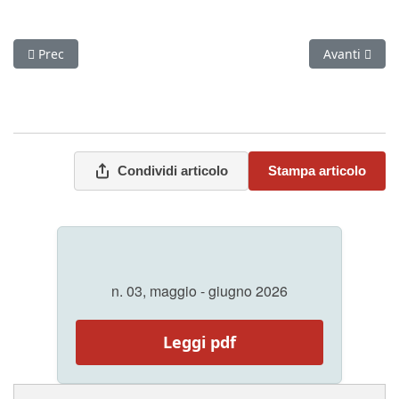
Articolo precedente: Per la concezione teorica del socialismo
Articolo suc
Prec
Avanti
Condividi articolo
Stampa articolo
n. 03, maggio - giugno 2026
Leggi pdf