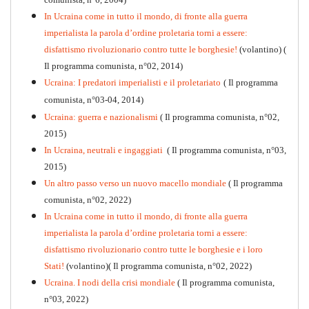
In Ucraina come in tutto il mondo, di fronte alla guerra
imperialista la parola d’ordine proletaria torni a essere:
disfattismo rivoluzionario contro tutte le borghesie!
(volantino)
(
Il programma comunista, n°02, 2014)
Ucraina: I predatori imperialisti e il proletariato
( Il programma
comunista, n°03-04, 2014)
Ucraina: guerra e nazionalismi
( Il programma comunista, n°02,
2015)
In Ucraina, neutrali e ingaggiati
( Il programma comunista, n°03,
2015)
Un altro passo verso un nuovo macello mondiale
( Il programma
Kommunistisches Programm
comunista, n°02, 2022)
PDF
n°10 - 2026
In Ucraina come in tutto il mondo, di fronte alla guerra
imperialista la parola d’ordine proletaria torni a essere:
disfattismo rivoluzionario contro tutte le borghesie e i loro
Stati!
(volantino)( Il programma comunista, n°02, 2022)
Ucraina. I nodi della crisi mondiale
( Il programma comunista,
n°03, 2022)