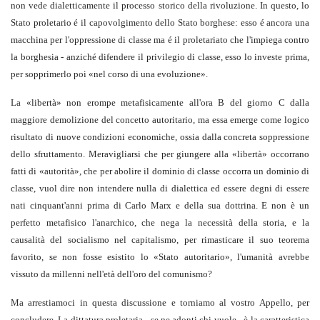
non vede dialetticamente il processo storico della rivoluzione. In questo, lo
Stato proletario é il capovolgimento dello Stato borghese: esso é ancora una
macchina per l'oppressione di classe ma é il proletariato che l'impiega contro
la borghesia - anziché difendere il privilegio di classe, esso lo investe prima,
per sopprimerlo poi «nel corso di una evoluzione».
La «libertà» non erompe metafisicamente all'ora B del giorno C dalla
maggiore demolizione del concetto autoritario, ma essa emerge come logico
risultato di nuove condizioni economiche, ossia dalla concreta soppressione
dello sfruttamento. Meravigliarsi che per giungere alla «libertà» occorrano
fatti di «autorità», che per abolire il dominio di classe occorra un dominio di
classe, vuol dire non intendere nulla di dialettica ed essere degni di essere
nati cinquant'anni prima di Carlo Marx e della sua dottrina. E non è un
perfetto metafisico l'anarchico, che nega la necessità della storia, e la
causalità del socialismo nel capitalismo, per rimasticare il suo teorema
favorito, se non fosse esistito lo «Stato autoritario», l'umanità avrebbe
vissuto da millenni nell'età dell'oro del comunismo?
Ma arrestiamoci in questa discussione e torniamo al vostro Appello, per
concludere. La dittatura proletaria - se ne adonti chi vuole - è la caratteristica