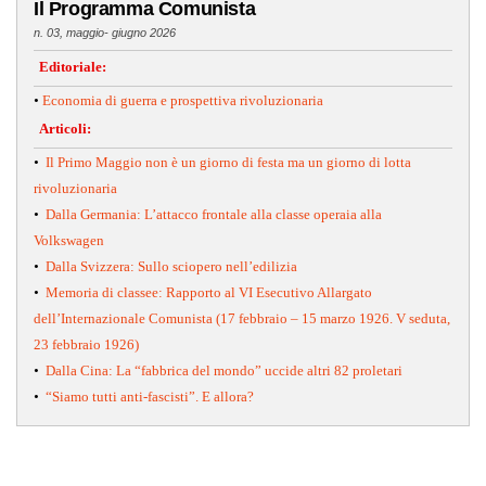
Il Programma Comunista
n. 03, maggio- giugno 2026
Editoriale:
•
Economia di guerra e prospettiva rivoluzionaria
Articoli:
•
Il Primo Maggio non è un giorno di festa ma un giorno di lotta
rivoluzionaria
•
Dalla Germania: L’attacco frontale alla classe operaia alla
Volkswagen
•
Dalla Svizzera: Sullo sciopero nell’edilizia
•
Memoria di classee: Rapporto al VI Esecutivo Allargato
dell’Internazionale Comunista (17 febbraio – 15 marzo 1926. V seduta,
23 febbraio 1926)
•
Dalla Cina: La “fabbrica del mondo” uccide altri 82 proletari
•
“Siamo tutti anti-fascisti”. E allora?