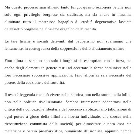
Ma questo processo sarà almeno tanto lungo, quanto occorrerà perché non
solo ogni privilegio borghese sia sradicato, ma sia anche in massima
eliminato tutto il mostruoso bagaglio di eredità degenerative lasciate
dall'assetto borghese nell'insieme organico dell'umanità.
Le tare fisiche e sociali derivanti dal pauperismo non spariranno che
lentamente, in conseguenza della soppressione dello sfruttamento umano.
Fino allora ci saranno non solo i borghesi da espropriare con la forza, ma
anche degli elementi in genere restii ad accettare le forme comuniste nelle
loro necessarie successive applicazioni. Fino allora ci sarà necessità del
potere, della coazione e dell'autorità.
Il resto é leggenda che può vivere nella retorica, non nella storia; nella follia,
non nella politica rivoluzionaria. Sarebbe interessante addentrarsi nella
critica della concezione libertaria del processo rivoluzionario (abolizione di
ogni potere a gioco della illimitata libertà individuale, che sbocca nella
ricostituzione comunista della società) per dimostrare quanto essa sia
metafisica e perciò pre-marxistica, puramente illusionista, appunto perché