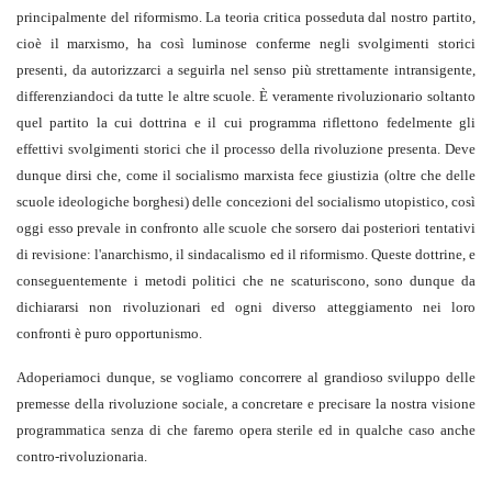
principalmente del riformismo. La teoria critica posseduta dal nostro partito,
cioè il marxismo, ha così luminose conferme negli svolgimenti storici
presenti, da autorizzarci a seguirla nel senso più strettamente intransigente,
differenziandoci da tutte le altre scuole. È veramente rivoluzionario soltanto
quel partito la cui dottrina e il cui programma riflettono fedelmente gli
effettivi svolgimenti storici che il processo della rivoluzione presenta. Deve
dunque dirsi che, come il socialismo marxista fece giustizia (oltre che delle
scuole ideologiche borghesi) delle concezioni del socialismo utopistico, così
oggi esso prevale in confronto alle scuole che sorsero dai posteriori tentativi
di revisione: l'anarchismo, il sindacalismo ed il riformismo. Queste dottrine, e
conseguentemente i metodi politici che ne scaturiscono, sono dunque da
dichiararsi non rivoluzionari ed ogni diverso atteggiamento nei loro
confronti è puro opportunismo.
Adoperiamoci dunque, se vogliamo concorrere al grandioso sviluppo delle
premesse della rivoluzione sociale, a concretare e precisare la nostra visione
programmatica senza di che faremo opera sterile ed in qualche caso anche
contro-rivoluzionaria.