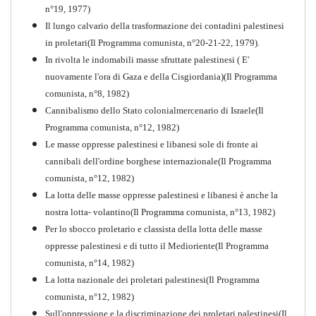
n°19, 1977)
Il lungo calvario della trasformazione dei contadini palestinesi
in proletari(Il Programma comunista, n°20-21-22, 1979).
In rivolta le indomabili masse sfruttate palestinesi ( E'
nuovamente l'ora di Gaza e della Cisgiordania)(Il Programma
comunista, n°8, 1982)
Cannibalismo dello Stato colonialmercenario di Israele(Il
Perchè la Russia non era
Programma comunista, n°12, 1982)
comunista
Le masse oppresse palestinesi e libanesi sole di fronte ai
PDF
Quaderno n°10
cannibali dell'ordine borghese internazionale(Il Programma
comunista, n°12, 1982)
La lotta delle masse oppresse palestinesi e libanesi è anche la
nostra lotta- volantino(Il Programma comunista, n°13, 1982)
Per lo sbocco proletario e classista della lotta delle masse
oppresse palestinesi e di tutto il Medioriente(Il Programma
comunista, n°14, 1982)
La lotta nazionale dei proletari palestinesi(Il Programma
comunista, n°12, 1982)
Sull'oppressione e la discriminazione dei proletari palestinesi(Il