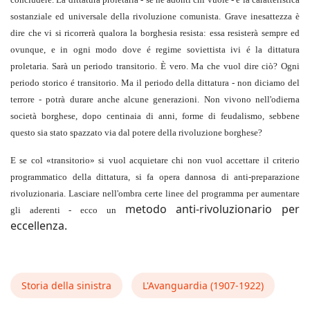
sostanziale ed universale della rivoluzione comunista. Grave inesattezza è
dire che vi si ricorrerà qualora la borghesia resista: essa resisterà sempre ed
ovunque, e in ogni modo dove é regime soviettista ivi é la dittatura
proletaria. Sarà un periodo transitorio. È vero. Ma che vuol dire ciò? Ogni
periodo storico é transitorio. Ma il periodo della dittatura - non diciamo del
terrore - potrà durare anche alcune generazioni. Non vivono nell'odierna
società borghese, dopo centinaia di anni, forme di feudalismo, sebbene
questo sia stato spazzato via dal potere della rivoluzione borghese?
E se col «transitorio» si vuol acquietare chi non vuol accettare il criterio
programmatico della dittatura, si fa opera dannosa di anti-preparazione
rivoluzionaria. Lasciare nell'ombra certe linee del programma per aumentare
metodo anti-rivoluzionario per
gli aderenti - ecco un
eccellenza.
Storia della sinistra
L'Avanguardia (1907-1922)