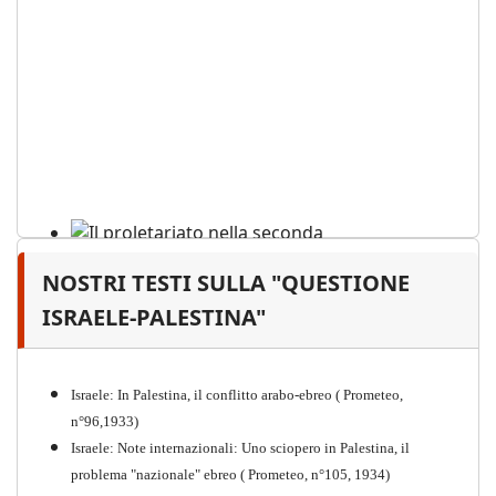
NOSTRI TESTI SULLA "QUESTIONE
Il proletariato nella seconda
guerra mondiale e nella
ISRAELE-PALESTINA"
"Resistenza" antifascista
PDF
Quaderno n°4 (nuova edizione 2021)
Israele: In Palestina, il conflitto arabo-ebreo ( Prometeo,
n°96,1933)
Israele: Note internazionali: Uno sciopero in Palestina, il
problema "nazionale" ebreo ( Prometeo, n°105, 1934)