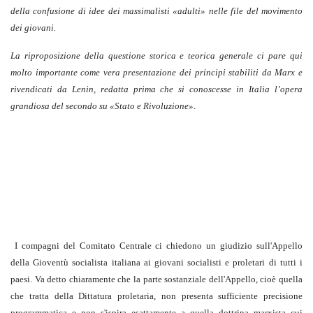
della confusione di idee dei massimalisti «adulti» nelle file del movimento
dei giovani.
La riproposizione della questione storica e teorica generale ci pare qui
molto importante come vera presentazione dei principi stabiliti da Marx e
rivendicati da Lenin, redatta prima che si conoscesse in Italia l’opera
grandiosa del secondo su «Stato e Rivoluzione»
.
I compagni del Comitato Centrale ci chiedono un giudizio sull'Appello
della Gioventù socialista italiana ai giovani socialisti e proletari di tutti i
paesi. Va detto chiaramente che la parte sostanziale dell'Appello, cioè quella
che tratta della Dittatura proletaria, non presenta sufficiente precisione
programmatica e non s'ispira esattamente a quella dottrina marxista cui