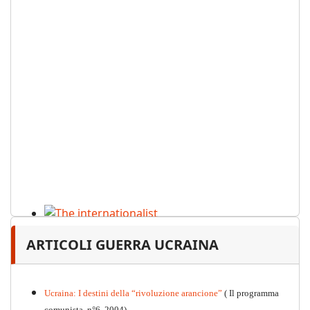
The internationalist
ARTICOLI GUERRA UCRAINA
PDF
n
.12
, 2026
Ucraina: I destini della “rivoluzione arancione”
( Il programma
comunista, n°6, 2004)