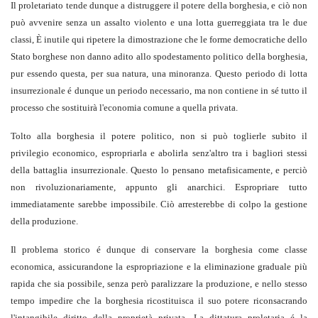
Il proletariato tende dunque a distruggere il potere della borghesia, e ciò non
può avvenire senza un assalto violento e una lotta guerreggiata tra le due
classi, È inutile qui ripetere la dimostrazione che le forme democratiche dello
Stato borghese non danno adito allo spodestamento politico della borghesia,
pur essendo questa, per sua natura, una minoranza. Questo periodo di lotta
insurrezionale é dunque un periodo necessario, ma non contiene in sé tutto il
processo che sostituirà l'economia comune a quella privata.
Tolto alla borghesia il potere politico, non si può toglierle subito il
privilegio economico, espropriarla e abolirla senz'altro tra i bagliori stessi
della battaglia insurrezionale. Questo lo pensano metafisicamente, e perciò
non rivoluzionariamente, appunto gli anarchici. Espropriare tutto
immediatamente sarebbe impossibile. Ciò arresterebbe di colpo la gestione
della produzione.
Il problema storico é dunque di conservare la borghesia come classe
economica, assicurandone la espropriazione e la eliminazione graduale più
rapida che sia possibile, senza però paralizzare la produzione, e nello stesso
tempo impedire che la borghesia ricostituisca il suo potere riconsacrando
l'intangibile diritto della proprietà privata. La dittatura proletaria é la