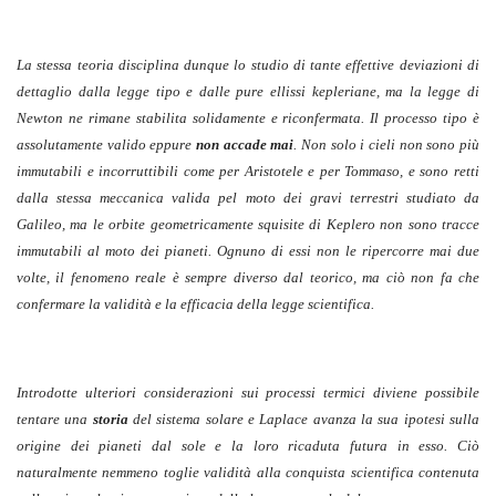
La stessa teoria disciplina dunque lo studio di tante effettive deviazioni di
dettaglio dalla legge tipo e dalle pure ellissi kepleriane, ma la legge di
Newton ne rimane stabilita solidamente e riconfermata. Il processo tipo è
assolutamente valido eppure
non accade mai
. Non solo i cieli non sono più
immutabili e incorruttibili come per Aristotele e per Tommaso, e sono retti
dalla stessa meccanica valida pel moto dei gravi terrestri studiato da
Galileo, ma le orbite geometricamente squisite di Keplero non sono tracce
immutabili al moto dei pianeti. Ognuno di essi non le ripercorre mai due
volte, il fenomeno reale è sempre diverso dal teorico, ma ciò non fa che
confermare la validità e la efficacia della legge scientifica.
Introdotte ulteriori considerazioni sui processi termici diviene possibile
tentare una
storia
del sistema solare e Laplace avanza la sua ipotesi sulla
origine dei pianeti dal sole e la loro ricaduta futura in esso. Ciò
naturalmente nemmeno toglie validità alla conquista scientifica contenuta