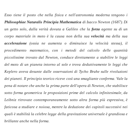
Esso tiene il posto che nella fisica e nell'astronomia moderna tengono i
Philosophiae Naturalis Principia Mathematica
di Isacco Newton (1687). Di
un getto solo, dalla verità dovuta a Galileo che la
forza
agente su di un
corpo materiale in moto è la causa non della sua
velocità
ma della sua
accelerazione
(ossia ne aumenta o diminuisce la velocità stessa), il
procedimento matematico, con i metodi del calcolo delle quantità
piccolissime trovato dal Newton, conduce direttamente a stabilire le leggi
del moto di un pianeta intorno al sole e trova deduttivamente le leggi che
Keplero aveva desunte dalle osservazioni di Tycho Brahe sulle rivoluzioni
dei pianeti. Il principio teorico riceve così una smagliante conferma. Vale la
pena di notare che anche la prima parte dell'opera di Newton, che stabilisce
sotto forma geometrica le proposizioni prime del calcolo infinitesimale, da
Leibniz ritrovate contemporaneamente sotto altra forma più espressiva, è
faticosa a studiare e noiosa, mentre la deduzione dei capitoli successivi nei
quali è stabilità la celebre legge della gravitazione universale è grandiosa e
brillante anche nella forma.