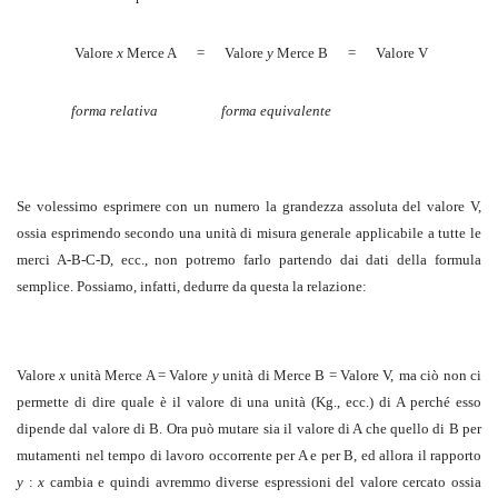
Valore
x
Merce A
=
Valore
y
Merce B
=
Valore V
forma relativa
forma equivalente
Se volessimo esprimere con un numero la grandezza assoluta del valore V,
ossia esprimendo secondo una unità di misura generale applicabile a tutte le
merci A-B-C-D, ecc., non potremo farlo partendo dai dati della formula
semplice. Possiamo, infatti, dedurre da questa la relazione:
Valore
x
unità Merce A = Valore
y
unità di Merce B = Valore V,
ma ciò non ci
permette di dire quale è il valore di una unità (Kg., ecc.) di A perché esso
dipende dal valore di B. Ora può mutare sia il valore di A che quello di B per
mutamenti nel tempo di lavoro occorrente per A e per B, ed allora il rapporto
y
:
x
cambia e quindi avremmo diverse espressioni del valore cercato ossia