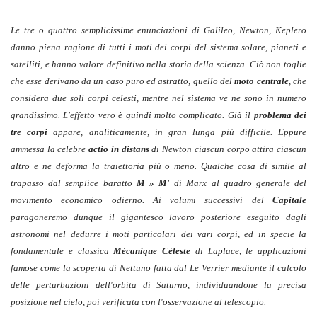
Le tre o quattro semplicissime enunciazioni di Galileo, Newton, Keplero
danno piena ragione di tutti i moti dei corpi del sistema solare, pianeti e
satelliti, e hanno valore definitivo nella storia della scienza. Ciò non toglie
che esse derivano da un caso puro ed astratto, quello del
moto centrale
, che
considera due soli corpi celesti, mentre nel sistema ve ne sono in numero
grandissimo. L'effetto vero è quindi molto complicato. Già il
problema dei
tre corpi
appare, analiticamente, in gran lunga più difficile. Eppure
ammessa la celebre
actio in distans
di Newton ciascun corpo attira ciascun
altro e ne deforma la traiettoria più o meno. Qualche cosa di simile al
trapasso dal semplice baratto
M » M'
di Marx al quadro generale del
movimento economico odierno. Ai volumi successivi del
Capitale
paragoneremo dunque il gigantesco lavoro posteriore eseguito dagli
astronomi nel dedurre i moti particolari dei vari corpi, ed in specie la
fondamentale e classica
Mécanique Céleste
di Laplace, le applicazioni
famose come la scoperta di Nettuno fatta dal Le Verrier mediante il calcolo
delle perturbazioni dell'orbita di Saturno, individuandone la precisa
posizione nel cielo, poi verificata con l'osservazione al telescopio.