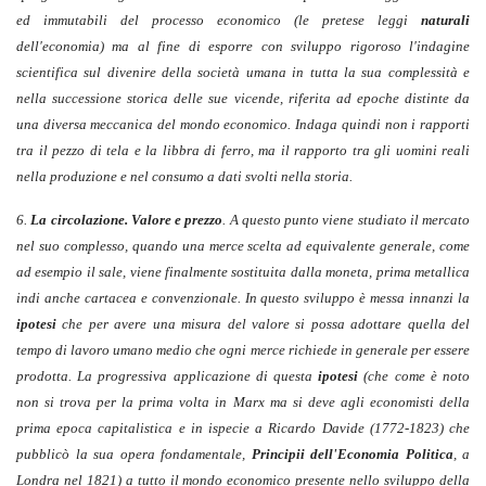
ed immutabili del processo economico (le pretese leggi
naturali
dell'economia) ma al fine di esporre con sviluppo rigoroso l'indagine
scientifica sul divenire della società umana in tutta la sua complessità e
nella successione storica delle sue vicende, riferita ad epoche distinte da
una diversa meccanica del mondo economico. Indaga quindi non i rapporti
tra il pezzo di tela e la libbra di ferro, ma il rapporto tra gli uomini reali
nella produzione e nel consumo a dati svolti nella storia.
6.
La circolazione. Valore e prezzo
. A questo punto viene studiato il mercato
nel suo complesso, quando una merce scelta ad equivalente generale, come
ad esempio il sale, viene finalmente sostituita dalla moneta, prima metallica
indi anche cartacea e convenzionale. In questo sviluppo è messa innanzi la
ipotesi
che per avere una misura del valore si possa adottare quella del
tempo di lavoro umano medio che ogni merce richiede in generale per essere
prodotta. La progressiva applicazione di questa
ipotesi
(che come è noto
non si trova per la prima volta in Marx ma si deve agli economisti della
prima epoca capitalistica e in ispecie a Ricardo Davide (1772-1823) che
pubblicò la sua opera fondamentale,
Principii dell'Economia Politica
, a
Londra nel 1821) a tutto il mondo economico presente nello sviluppo della