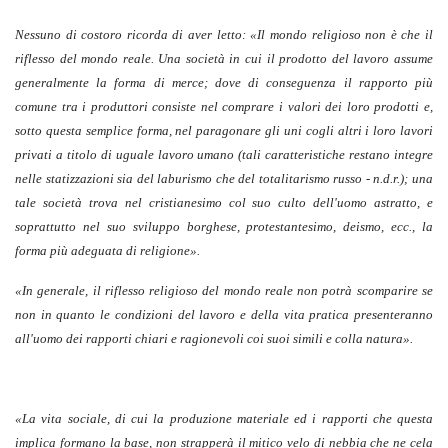
Nessuno di costoro ricorda di aver letto: «Il mondo religioso non è che il
riflesso del mondo reale. Una società in cui il prodotto del lavoro assume
generalmente la forma di merce; dove di conseguenza il rapporto più
comune tra i produttori consiste nel comprare i valori dei loro prodotti e,
sotto questa semplice forma, nel paragonare gli uni cogli altri i loro lavori
privati a titolo di uguale lavoro umano (tali caratteristiche restano integre
nelle statizzazioni sia del laburismo che del totalitarismo russo - n.d.r.); una
tale società trova nel cristianesimo col suo culto dell'uomo astratto, e
soprattutto nel suo sviluppo borghese, protestantesimo, deismo, ecc., la
forma più adeguata di religione».
«In generale, il riflesso religioso del mondo reale non potrà scomparire se
non in quanto le condizioni del lavoro e della vita pratica presenteranno
all'uomo dei rapporti chiari e ragionevoli coi suoi simili e colla natura».
«La vita sociale, di cui la produzione materiale ed i rapporti che questa
implica formano la base, non strapperà il mitico velo di nebbia che ne cela