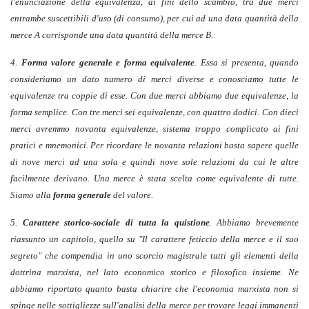
l'enunciazione della equivalenza, ai fini dello scambio, tra due merci
entrambe suscettibili d'uso (di consumo), per cui ad una data quantità della
merce A corrisponde una data quantità della merce B.
4.
Forma valore generale e forma equivalente
. Essa si presenta, quando
consideriamo un dato numero di merci diverse e conosciamo tutte le
equivalenze tra coppie di esse. Con due merci abbiamo due equivalenze, la
forma semplice. Con tre merci sei equivalenze, con quattro dodici. Con dieci
merci avremmo novanta equivalenze, sistema troppo complicato ai fini
pratici e mnemonici. Per ricordare le novanta relazioni basta sapere quelle
di nove merci ad una sola e quindi nove sole relazioni da cui le altre
facilmente derivano. Una merce è stata scelta come equivalente di tutte.
Siamo alla
forma generale
del valore.
5.
Carattere storico-sociale di tutta la quistione
. Abbiamo brevemente
riassunto un capitolo, quello su "Il carattere feticcio della merce e il suo
segreto" che compendia in uno scorcio magistrale tutti gli elementi della
dottrina marxista, nel lato economico storico e filosofico insieme. Ne
abbiamo riportato quanto basta chiarire che l'economia marxista non si
spinge nelle sottigliezze sull'analisi della merce per trovare leggi immanenti