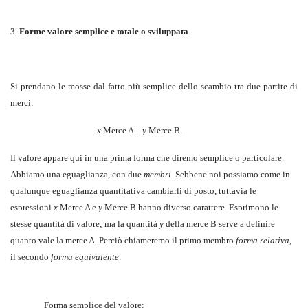
3.
Forme valore semplice e totale o sviluppata
Si prendano le mosse dal fatto più semplice dello scambio tra due partite di
merci:
x
Merce A =
y
Merce B.
Il valore appare qui in una prima forma che diremo semplice o particolare.
Abbiamo una eguaglianza, con due
membri
. Sebbene noi possiamo come in
qualunque eguaglianza quantitativa cambiarli di posto, tuttavia le
espressioni
x
Merce A e
y
Merce B hanno diverso carattere. Esprimono le
stesse quantità di valore; ma la quantità
y
della merce B serve a definire
quanto vale la merce A. Perciò chiameremo il primo membro
forma relativa
,
il secondo
forma equivalente
.
Forma semplice del valore: