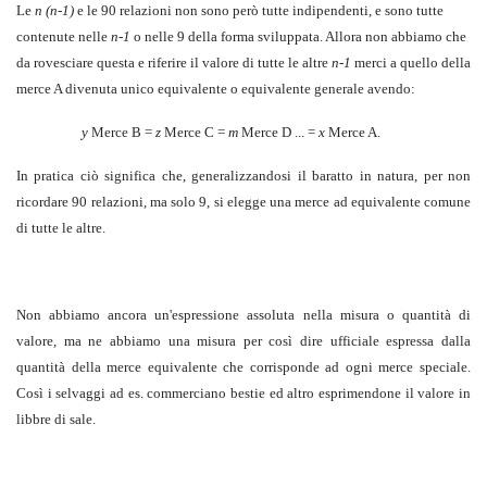
Le
n (n-1)
e le 90 relazioni non sono però tutte indipendenti, e sono tutte
contenute nelle
n-1
o nelle 9 della forma sviluppata. Allora non abbiamo che
da rovesciare questa e riferire il valore di tutte le altre
n-1
merci a quello della
merce A divenuta unico equivalente o equivalente generale avendo:
y
Merce B =
z
Merce C =
m
Merce D ...
=
x
Merce A.
In pratica ciò significa che, generalizzandosi il baratto in natura, per non
ricordare 90 relazioni, ma solo 9, si elegge una merce ad equivalente comune
di tutte le altre.
Non abbiamo ancora un'espressione assoluta nella misura o quantità di
valore, ma ne abbiamo una misura per così dire ufficiale espressa dalla
quantità della merce equivalente che corrisponde ad ogni merce speciale.
Così i selvaggi ad es. commerciano bestie ed altro esprimendone il valore in
libbre di sale.