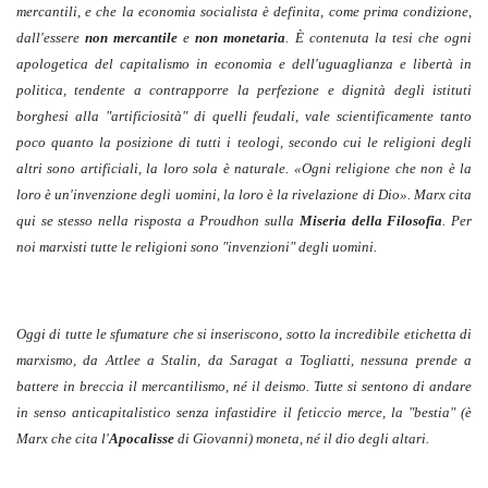
mercantili, e che la economia socialista è definita, come prima condizione,
dall'essere
non mercantile
e
non monetaria
. È contenuta la tesi che ogni
apologetica del capitalismo in economia e dell'uguaglianza e libertà in
politica, tendente a contrapporre la perfezione e dignità degli istituti
borghesi alla "artificiosità" di quelli feudali, vale scientificamente tanto
poco quanto la posizione di tutti i teologi, secondo cui le religioni degli
altri sono artificiali, la loro sola è naturale. «Ogni religione che non è la
loro è un'invenzione degli uomini, la loro è la rivelazione di Dio». Marx cita
qui se stesso nella risposta a Proudhon sulla
Miseria della Filosofia
. Per
noi marxisti tutte le religioni sono "invenzioni" degli uomini.
Oggi di tutte le sfumature che si inseriscono, sotto la incredibile etichetta di
marxismo, da Attlee a Stalin, da Saragat a Togliatti, nessuna prende a
battere in breccia il mercantilismo, né il deismo. Tutte si sentono di andare
in senso anticapitalistico senza infastidire il feticcio merce, la "bestia" (è
Marx che cita l'
Apocalisse
di Giovanni) moneta, né il dio degli altari.