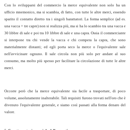
Con lo svilupparsi del commercio la merce equivalente non solo ha un
ufficio mnemonico, ma si scambia, di fatto, con tutte le altre merci, essendo
sparito il contatto diretto tra i singoli barattatori. La forma semplice (ad es.
una vacca = tre capre) non si realizza più, ma si ha lo scambio tra una vacca e
30 libbre di sale e poi tra 10 libbre di sale e una capra. Ossia il commerciante
si interpone tra chi vende la vacca e chi compera la capra, che sono
materialmente distanti; ed egli porta seco la merce o l'equivalente sale
nell'avvicinare ognuno. Il sale circola non più solo per andare al suo
consumo, ma molto più spesso per facilitare la circolazione di tutte le altre
merci.
Occorre però che la merce equivalente sia facile a trasportare, di poco
volume, assolutamente inalterabile. Tali requisiti furono trovati nell'oro che è
divenuto l'equivalente generale, e siamo così passati alla forma denaro del
valore.