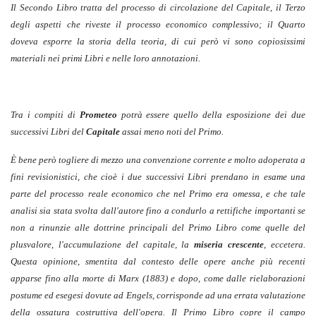
Il Secondo Libro tratta del processo di circolazione del Capitale, il Terzo
degli aspetti che riveste il processo economico complessivo; il Quarto
doveva esporre la storia della teoria, di cui però vi sono copiosissimi
materiali nei primi Libri e nelle loro annotazioni.
Tra i compiti di
Prometeo
potrà essere quello della esposizione dei due
successivi Libri del
Capitale
assai meno noti del Primo.
È bene però togliere di mezzo una convenzione corrente e molto adoperata a
fini revisionistici, che cioè i due successivi Libri prendano in esame una
parte del processo reale economico che nel Primo era omessa, e che tale
analisi sia stata svolta dall'autore fino a condurlo a rettifiche importanti se
non a rinunzie alle dottrine principali del Primo Libro come quelle del
plusvalore, l'accumulazione del capitale, la
miseria crescente
, eccetera.
Questa opinione, smentita dal contesto delle opere anche più recenti
apparse fino alla morte di Marx (1883) e dopo, come dalle rielaborazioni
postume ed esegesi dovute ad Engels, corrisponde ad una errata valutazione
della ossatura costruttiva dell'opera. Il Primo Libro copre il campo