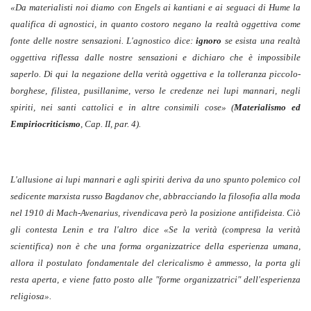
«Da materialisti noi diamo con Engels ai kantiani e ai seguaci di Hume la
qualifica di agnostici, in quanto costoro negano la realtà oggettiva come
fonte delle nostre sensazioni. L'agnostico dice:
ignoro
se esista una realtà
oggettiva riflessa dalle nostre sensazioni e dichiaro che è impossibile
saperlo. Di qui la negazione della verità oggettiva e la tolleranza piccolo-
borghese, filistea, pusillanime, verso le credenze nei lupi mannari, negli
spiriti, nei santi cattolici e in altre consimili cose» (
Materialismo ed
Empiriocriticismo
, Cap. II, par. 4).
L'allusione ai lupi mannari e agli spiriti deriva da uno spunto polemico col
sedicente marxista russo Bagdanov che, abbracciando la filosofia alla moda
nel 1910 di Mach-Avenarius, rivendicava però la posizione antifideista. Ciò
gli contesta Lenin e tra l'altro dice «Se la verità (compresa la verità
scientifica) non è che una forma organizzatrice della esperienza umana,
allora il postulato fondamentale del clericalismo è ammesso, la porta gli
resta aperta, e viene fatto posto alle "forme organizzatrici" dell'esperienza
religiosa».