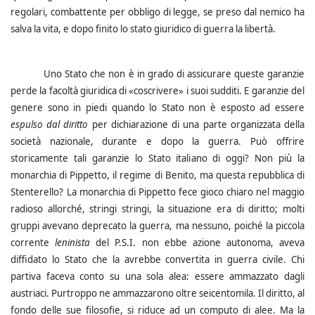
regolari, combattente per obbligo di legge, se preso dal nemico ha
salva la vita, e dopo finito lo stato giuridico di guerra la libertà.
Uno Stato che non è in grado di assicurare queste garanzie
perde la facoltà giuridica di «coscrivere» i suoi sudditi. E garanzie del
genere sono in piedi quando lo Stato non è esposto ad essere
espulso dal diritto
per dichiarazione di una parte organizzata della
società nazionale, durante e dopo la guerra.
Può offrire
storicamente tali garanzie lo Stato italiano di oggi? Non più la
monarchia di Pippetto, il regime di Benito, ma questa repubblica di
Stenterello?
La monarchia di Pippetto fece gioco chiaro nel maggio
radioso allorché, stringi stringi, la situazione era di diritto; molti
gruppi avevano deprecato la guerra, ma nessuno, poiché la piccola
corrente
leninista
del P.S.I. non ebbe azione autonoma, aveva
diffidato lo Stato che la avrebbe convertita in guerra civile. Chi
partiva faceva conto su una sola alea: essere ammazzato dagli
austriaci. Purtroppo ne ammazzarono oltre seicentomila. Il diritto, al
fondo delle sue filosofie, si riduce ad un computo di alee. Ma la