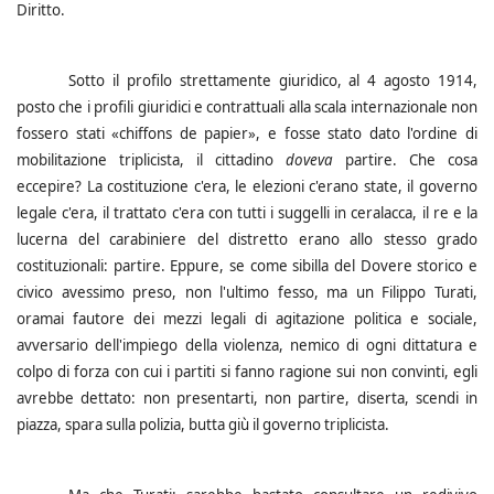
Diritto.
Sotto il profilo strettamente giuridico, al 4 agosto 1914,
posto che i profili giuridici e contrattuali alla scala internazionale non
fossero stati «chiffons de papier», e fosse stato dato l'ordine di
mobilitazione triplicista, il cittadino
doveva
partire. Che cosa
eccepire? La costituzione c'era, le elezioni c'erano state, il governo
legale c'era, il trattato c'era con tutti i suggelli in ceralacca, il re e la
lucerna del carabiniere del distretto erano allo stesso grado
costituzionali: partire. Eppure, se come sibilla del Dovere storico e
civico avessimo preso, non l'ultimo fesso, ma un Filippo Turati,
oramai fautore dei mezzi legali di agitazione politica e sociale,
avversario dell'impiego della violenza, nemico di ogni dittatura e
colpo di forza con cui i partiti si fanno ragione sui non convinti, egli
avrebbe dettato: non presentarti, non partire, diserta, scendi in
piazza, spara sulla polizia, butta giù il governo triplicista.