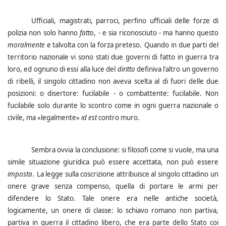
Ufficiali, magistrati, parroci, perfino ufficiali delle forze di
polizia non solo hanno
fatto
, - e sia riconosciuto - ma hanno questo
moralmente
e talvolta con la forza preteso.
Quando in due parti del
territorio nazionale vi sono stati due governi di fatto in guerra tra
loro, ed ognuno di essi alla luce del
diritto
definiva l'altro un governo
di ribelli, il singolo cittadino non aveva scelta al di fuori delle due
posizioni: o disertore: fucilabile - o combattente: fucilabile. Non
fucilabile solo durante lo scontro come in ogni guerra nazionale o
civile, ma «legalmente»
id est
contro muro.
Sembra ovvia la conclusione: si filosofi come si vuole, ma una
simile situazione giuridica può essere accettata, non può essere
imposta
.
La legge sulla coscrizione attribuisce al singolo cittadino un
onere grave senza compenso, quella di portare le armi per
difendere lo Stato. Tale onere era nelle antiche società,
logicamente, un onere di classe: lo schiavo romano non partiva,
partiva in guerra il cittadino libero, che era parte dello Stato coi