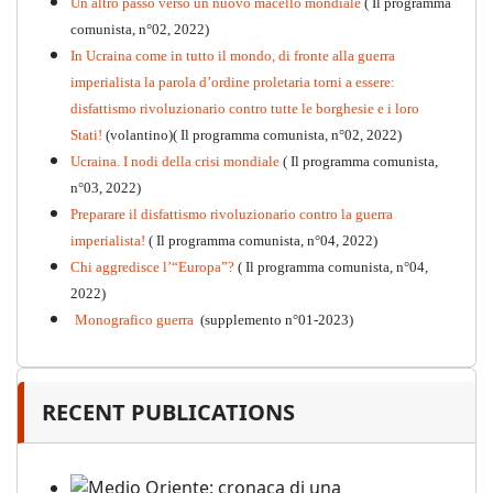
Un altro passo verso un nuovo macello mondiale
( Il programma
Kommunistisches Programm
comunista, n°02, 2022)
PDF
n°10 - 2026
In Ucraina come in tutto il mondo, di fronte alla guerra
imperialista la parola d’ordine proletaria torni a essere:
disfattismo rivoluzionario contro tutte le borghesie e i loro
Stati!
(volantino)( Il programma comunista, n°02, 2022)
Ucraina. I nodi della crisi mondiale
( Il programma comunista,
n°03, 2022)
Preparare il disfattismo rivoluzionario contro la guerra
imperialista!
( Il programma comunista, n°04, 2022)
Chi aggredisce l’“Europa”?
( Il programma comunista, n°04,
2022)
Monografico guerra
(supplemento n°01-2023)
RECENT PUBLICATIONS