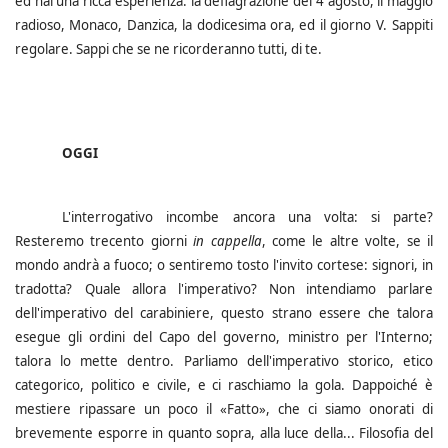
ed hai una ricca esperienza: la deflagrazione del 4 agosto, il maggio
radioso, Monaco, Danzica, la dodicesima ora, ed il giorno V.
Sappiti
regolare. Sappi che se ne ricorderanno tutti, di te.
OGGI
L'interrogativo incombe ancora una volta: si parte?
Resteremo trecento giorni
in cappella
, come le altre volte, se il
mondo andrà a fuoco; o sentiremo tosto l'invito cortese: signori, in
tradotta?
Quale allora l'imperativo? Non intendiamo parlare
dell'imperativo del carabiniere, questo strano essere che talora
esegue gli ordini del Capo del governo, ministro per l'Interno;
talora lo mette dentro. Parliamo dell'imperativo storico, etico
categorico, politico e civile, e ci raschiamo la gola. Dappoiché è
mestiere ripassare un poco il «Fatto», che ci siamo onorati di
brevemente esporre in quanto sopra, alla luce della... Filosofia del