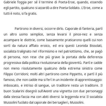
Gabriele foggia per sé il termine di Poeta-Eroe, quando, essendo
egli partito, qualcuno si azzardò a dire Poeta-Soldato. L'Eroe, come a
tutti è noto, si fa gratis.
Partirono in diversi, occorre dirlo. Caporale di fanteria, partì
un altro uomo semplice, senza levarsi il pince-nez e senza
accampare le diottrie, come bassamente praticarono quelli cui non
sortì da natura afflato eroico, ed era questi Leonida Bissolati,
socialista tralignato nel riformismo e nel patriottismo, che, se pagò
di persona, non rese che più grave la portata della deferenza
progressiva dalla politica rivoluzionaria della gioventù. Partì e cadde
non meno risolutamente qualcuno della estrema sinistra come
Filippo Corridoni; molti altri partirono come Pippetto, e partì il più
famoso, che non cadde ma si ferì in un incidente di apprentissaggio:
imboscato, e intriso di sangue, un traditore resta un traditore. Il
buon Scalarini disegnò sull'
Avanti
una vignetta con due personaggi
dalla stessa faccia ma con abiti diversi: la leggenda era: Il socialista
Mussolini fucilato dal caporale dei bersaglieri, Mussolini.