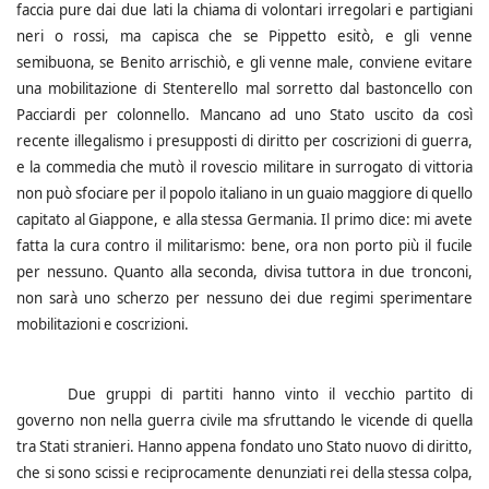
faccia pure dai due lati la chiama di volontari irregolari e partigiani
neri o rossi, ma capisca che se Pippetto esitò, e gli venne
semibuona, se Benito arrischiò, e gli venne male, conviene evitare
una mobilitazione di Stenterello mal sorretto dal bastoncello con
Pacciardi per colonnello. Mancano ad uno Stato uscito da così
recente illegalismo i presupposti di diritto per coscrizioni di guerra,
e la commedia che mutò il rovescio militare in surrogato di vittoria
non può sfociare per il popolo italiano in un guaio maggiore di quello
capitato al Giappone, e alla stessa Germania. Il primo dice: mi avete
fatta la cura contro il militarismo: bene, ora non porto più il fucile
per nessuno. Quanto alla seconda, divisa tuttora in due tronconi,
non sarà uno scherzo per nessuno dei due regimi sperimentare
mobilitazioni e coscrizioni.
Due gruppi di partiti hanno vinto il vecchio partito di
governo non nella guerra civile ma sfruttando le vicende di quella
tra Stati stranieri. Hanno appena fondato uno Stato nuovo di diritto,
che si sono scissi e reciprocamente denunziati rei della stessa colpa,