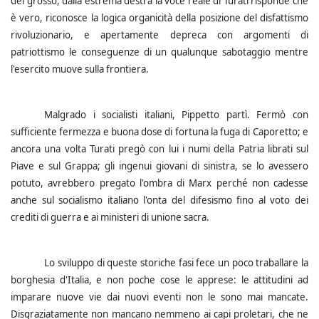
del grosso, dalla estrema destra la voce reale di Turati risponde che
è vero, riconosce la logica organicità della posizione del disfattismo
rivoluzionario, e apertamente depreca con argomenti di
patriottismo le conseguenze di un qualunque sabotaggio mentre
l'esercito muove sulla frontiera.
Malgrado i socialisti italiani, Pippetto partì. Fermò con
sufficiente fermezza e buona dose di fortuna la fuga di Caporetto; e
ancora una volta Turati pregò con lui i numi della Patria librati sul
Piave e sul Grappa; gli ingenui giovani di sinistra, se lo avessero
potuto, avrebbero pregato l'ombra di Marx perché non cadesse
anche sul socialismo italiano l'onta del difesismo fino al voto dei
crediti di guerra e ai ministeri di unione sacra.
Lo sviluppo di queste storiche fasi fece un poco traballare la
borghesia d'Italia, e non poche cose le apprese: le attitudini ad
imparare nuove vie dai nuovi eventi non le sono mai mancate.
Disgraziatamente non mancano nemmeno ai capi proletari, che ne