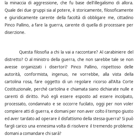
la minaccia di aggressione, che fu base dell'illegalismo di allora.
Quale dei due gruppi sia al potere, è storicamente, filosoficamente
e giuridicamente carente della facoltà di obbligare me, cittadino
Pinco Pallino, a fare la guerra, carente di quella di processare per
diserzione.
Questa filosofia a chi la vai a raccontare? Al carabiniere del
distretto? O al ministro della guerra, che non sarebbe tale se non
avesse organizzati i disertori?
Pinco Pallino, rispettoso delle
autorità, conformista, ingenuo, ne vorrebbe, alla vista della
cartolina rosa, fare oggetto di un regolare ricorso all'Alta Corte
Costituzionale, perché cartolina e chiamata siano dichiarate nulle e
carenti di diritto.
Può egli essere esposto ad essere incolpato,
processato, condannato e se occorre fucilato, oggi per non voler
compiere atti di guerra, e domani per non aver colto il tempo giusto
ed aver tardato ad operare il disfattismo della stessa guerra? Si può
fargli carico una ennesima volta di risolvere il tremendo problema:
domani a comandare chi sarà?