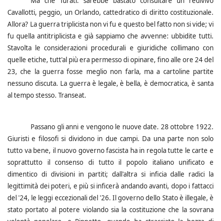
Ma che Turati: sarebbe bastato consultare un redivivo
Cavallotti, peggio, un Orlando, cattedratico di diritto costituzionale.
Allora?
La guerra triplicista non vi fu e questo bel fatto non si vide; vi
fu quella antitriplicista e già sappiamo che avvenne: ubbidite tutti.
Stavolta le considerazioni procedurali e giuridiche collimano con
quelle etiche, tutt'al più era permesso di opinare, fino alle ore 24 del
23, che la guerra fosse meglio non farla, ma a cartoline partite
nessuno discuta. La guerra è legale, è bella, è democratica, è santa
al tempo stesso. Transeat.
Passano gli anni e vengono le nuove date. 28 ottobre 1922.
Giuristi e filosofi si dividono in due campi. Da una parte non solo
tutto va bene, il nuovo governo fascista ha in regola tutte le carte e
soprattutto il consenso di tutto il popolo italiano unificato e
dimentico di divisioni in partiti; dall'altra si inficia dalle radici la
legittimità dei poteri, e più si inficerà andando avanti, dopo i fattacci
del '24, le leggi eccezionali del '26. Il governo dello Stato è illegale, è
stato portato al potere violando sia la costituzione che la sovrana