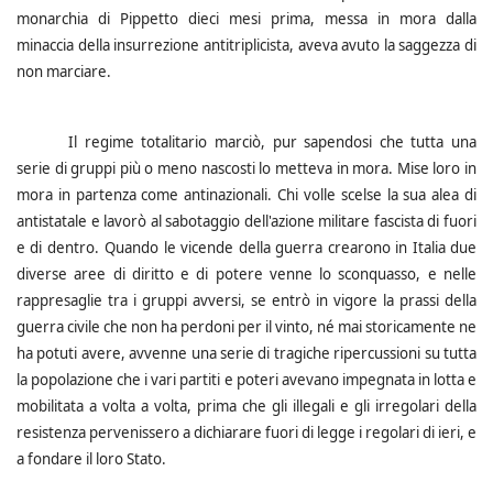
monarchia di Pippetto dieci mesi prima, messa in mora dalla
minaccia della insurrezione antitriplicista, aveva avuto la saggezza di
non marciare.
Il regime totalitario marciò, pur sapendosi che tutta una
serie di gruppi più o meno nascosti lo metteva in mora. Mise loro in
mora in partenza come antinazionali. Chi volle scelse la sua alea di
antistatale e lavorò al sabotaggio dell'azione militare fascista di fuori
e di dentro.
Quando le vicende della guerra crearono in Italia due
diverse aree di diritto e di potere venne lo sconquasso, e nelle
rappresaglie tra i gruppi avversi, se entrò in vigore la prassi della
guerra civile che non ha perdoni per il vinto, né mai storicamente ne
ha potuti avere, avvenne una serie di tragiche ripercussioni su tutta
la popolazione che i vari partiti e poteri avevano impegnata in lotta e
mobilitata a volta a volta, prima che gli illegali e gli irregolari della
resistenza pervenissero a dichiarare fuori di legge i regolari di ieri, e
a fondare il loro Stato.