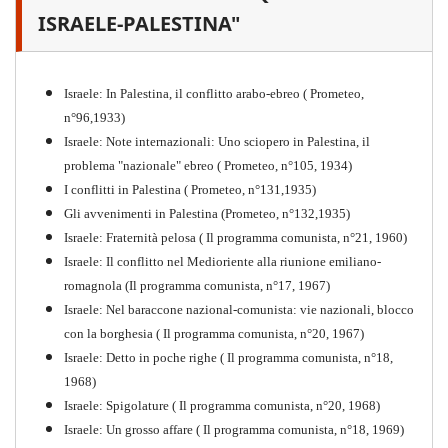
guerra mondiale e nella
ISRAELE-PALESTINA"
"Resistenza" antifascista
PDF
Quaderno n°4 (nuova edizione 2021)
Israele: In Palestina, il conflitto arabo-ebreo ( Prometeo,
n°96,1933)
Israele: Note internazionali: Uno sciopero in Palestina, il
problema "nazionale" ebreo ( Prometeo, n°105, 1934)
I conflitti in Palestina ( Prometeo, n°131,1935)
Gli avvenimenti in Palestina (Prometeo, n°132,1935)
Israele: Fraternità pelosa ( Il programma comunista, n°21, 1960)
Israele: Il conflitto nel Medioriente alla riunione emiliano-
romagnola (Il programma comunista, n°17, 1967)
Israele: Nel baraccone nazional-comunista: vie nazionali, blocco
con la borghesia ( Il programma comunista, n°20, 1967)
Israele: Detto in poche righe ( Il programma comunista, n°18,
1968)
Storia della Sinistra
Israele: Spigolature ( Il programma comunista, n°20, 1968)
Comunista V
Israele: Un grosso affare ( Il programma comunista, n°18, 1969)
PDF