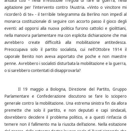
andata così - nella irresistibile fregola di fare la guerra, nella
agitazione per l'intervento contro l'Austria. «Vinto o vincitore mi
ricorderò di te» - il terribile telegramma da Berlino non impedì al
monarca costituzionale di seguire con accorto passo il gioco degli
eventi: ad opporsi alla nuova politica furono cattolici e giolittiani,
nella manovra parlamentare ma con esplicita dichiarazione che mai
avrebbero create difficoltà alla mobilitazione antitedesca.
Preoccupava solo il partito socialista, cui nell'Ottobre 1914 il
caporale Benito non aveva asportato che poche e non maestre
penne. Avrebbero i socialisti disturbata la mobilitazione e la guerra,
o si sarebbero contentati di disapprovarla?
Il 19 maggio a Bologna, Direzione del Partito, Gruppo
Parlamentare e Confederazione discutono se fare lo sciopero
generale contro la mobilitazione. Una estrema sinistra fin da allora
premette che solo il partito, e non deputati e capi sindacali,
dovrebbero decidere il problema politico, e a questi rinfaccia di
temere non il fallimento ma la riuscita dell'azione. Nella esitazione