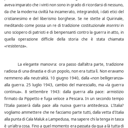
aveva imparato che i vinti non sono in grado di ricordarsi di nessuno,
da che la moderna civiltà ha incamerato, integrandoli, i dati etici del
cristianesimo e del liberismo borghese. Se ne stette al Quirinale,
meditando come possa un re di tradizione costituzionale
inserirsi
in
uno sciopero di patrioti e di benpensanti contro la guerra in atto, in
quella operazione difficile della storia che è stata chiamata
«resistenza».
La elegante manovra: ora passo dall'altra parte, tradizione
radiosa di una dinastia e di un popolo, non era tutta lì. Non eravamo
nemmeno alla neutralità. 10 giugno 1940, dalla «non belligeranza»
alla guerra. 25 luglio 1943, cambio del maresciallo, ma «la guerra
continua». 8 settembre 1943: dalla guerra alla pace: armistizio
firmato da Pippetto e fuga veloce a Pescara. In un secondo tempo
l'Italia passerà dalla pace alla nuova guerra antitedesca. L'Italia?
vogliamo ammettere che ne facciamo parte tutti, dalla vetta d'Italia
alla punta di Cala Maluk a Lampedusa, ma sapere chi la tenga in tasca
è un'altra cosa. Fino a quel momento era passata da qua a là tutta di