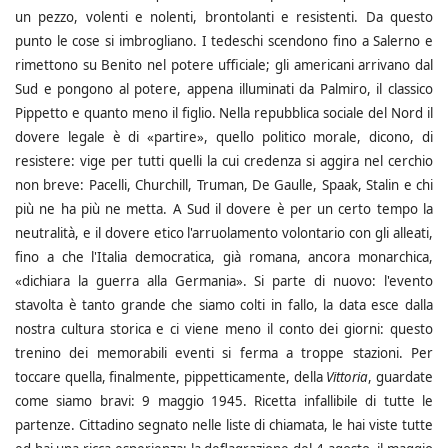
un pezzo, volenti e nolenti, brontolanti e resistenti. Da questo
punto le cose si imbrogliano. I tedeschi scendono fino a Salerno e
rimettono su Benito nel potere ufficiale; gli americani arrivano dal
Sud e pongono al potere, appena illuminati da Palmiro, il classico
Pippetto e quanto meno il figlio. Nella repubblica sociale del Nord il
dovere legale è di «partire», quello politico morale, dicono, di
resistere: vige per tutti quelli la cui credenza si aggira nel cerchio
non breve: Pacelli, Churchill, Truman, De Gaulle, Spaak, Stalin e chi
più ne ha più ne metta. A Sud il dovere è per un certo tempo la
neutralità, e il dovere etico l'arruolamento volontario con gli alleati,
fino a che l'Italia democratica, già romana, ancora monarchica,
«dichiara la guerra alla Germania». Si parte di nuovo: l'evento
stavolta è tanto grande che siamo colti in fallo, la data esce dalla
nostra cultura storica e ci viene meno il conto dei giorni: questo
trenino dei memorabili eventi si ferma a troppe stazioni. Per
toccare quella, finalmente, pippetticamente, della
Vittoria
, guardate
come siamo bravi: 9 maggio 1945. Ricetta infallibile di tutte le
partenze. Cittadino segnato nelle liste di chiamata, le hai viste tutte