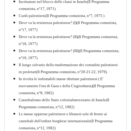
Incrinature nel blocco delle classi in Israele(Il Programma
comunista, n°17, 1971)
Curdi palestinesi(Il Programma comunista, n°7, 1975 )
Dove va la resistenza palestinese? (I)(Il Programma comunista,
n°17, 1977)
Dove va la resistenza palestinese? (II)(Il Programma comunista,
n°18, 1977)
Dove va la resistenza palestinese? (III)(Il Programma comunista,
n°19, 1977)
Il lungo calvario della trasformazione dei contadini palestinesi
in proletari(Il Programma comunista, n°20-21-22, 1979).
In rivolta le indomabili masse sfruttate palestinesi ( E'
nuovamente l'ora di Gaza e della Cisgiordania)(Il Programma
comunista, n°8, 1982)
Cannibalismo dello Stato colonialmercenario di Israele(Il
Perchè la Russia non era
Programma comunista, n°12, 1982)
comunista
Le masse oppresse palestinesi e libanesi sole di fronte ai
PDF
Quaderno n°10
cannibali dell'ordine borghese internazionale(Il Programma
comunista, n°12, 1982)