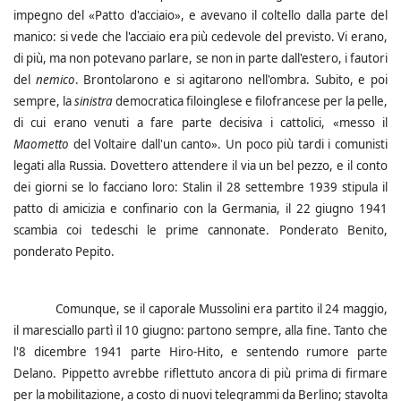
impegno del «Patto d'acciaio», e avevano il coltello dalla parte del
manico: si vede che l'acciaio era più cedevole del previsto. Vi erano,
di più, ma non potevano parlare, se non in parte dall'estero, i fautori
del
nemico
. Brontolarono e si agitarono nell'ombra. Subito, e poi
sempre, la
sinistra
democratica filoinglese e filofrancese per la pelle,
di cui erano venuti a fare parte decisiva i cattolici, «messo il
Maometto
del Voltaire dall'un canto». Un poco più tardi i comunisti
legati alla Russia. Dovettero attendere il via un bel pezzo, e il conto
dei giorni se lo facciano loro: Stalin il 28 settembre 1939 stipula il
patto di amicizia e confinario con la Germania, il 22 giugno 1941
scambia coi tedeschi le prime cannonate. Ponderato Benito,
ponderato Pepito.
Comunque, se il caporale Mussolini era partito il 24 maggio,
il maresciallo partì il 10 giugno: partono sempre, alla fine. Tanto che
l'8 dicembre 1941 parte Hiro-Hito, e sentendo rumore parte
Delano.
Pippetto avrebbe riflettuto ancora di più prima di firmare
per la mobilitazione, a costo di nuovi telegrammi da Berlino; stavolta