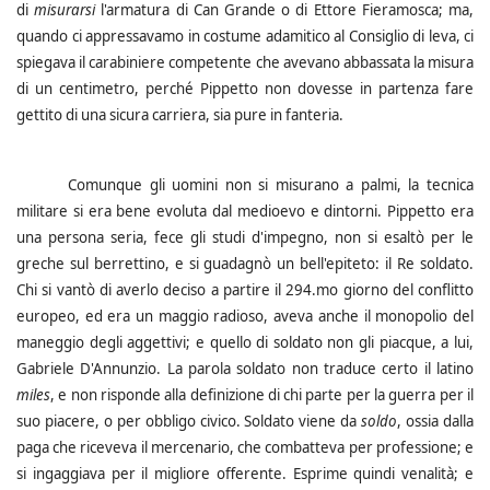
di
misurarsi
l'armatura di Can Grande o di Ettore Fieramosca; ma,
quando ci appressavamo in costume adamitico al Consiglio di leva, ci
spiegava il carabiniere competente che avevano abbassata la misura
di un centimetro, perché Pippetto non dovesse in partenza fare
gettito di una sicura carriera, sia pure in fanteria.
Comunque gli uomini non si misurano a palmi, la tecnica
militare si era bene evoluta dal medioevo e dintorni. Pippetto era
una persona seria, fece gli studi d'impegno, non si esaltò per le
greche sul berrettino, e si guadagnò un bell'epiteto: il Re soldato.
Chi si vantò di averlo deciso a partire il 294.mo giorno del conflitto
europeo, ed era un maggio radioso, aveva anche il monopolio del
maneggio degli aggettivi; e quello di soldato non gli piacque, a lui,
Gabriele D'Annunzio. La parola soldato non traduce certo il latino
miles
, e non risponde alla definizione di chi parte per la guerra per il
suo piacere, o per obbligo civico. Soldato viene da
soldo
, ossia dalla
paga che riceveva il mercenario, che combatteva per professione; e
si ingaggiava per il migliore offerente. Esprime quindi venalità; e