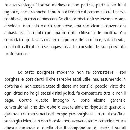
relativi vantaggi. Il servo medievale non partiva, partiva per lui il
signore, che era anche tenuto a difendere il campo su cui il servo
sgobbava, in caso di minaccia. Se altri combattenti servivano, erano
assoldati, non solo dietro compenso, ma con alcune convenzioni
abbastanza in regola con una decente «filosofia del diritto». Chi
sopraffatto gettava l'arma era in potere del vincitore, salva la vita,
con diritto alla libertà se pagava riscatto, coi soldi del suo provento
professionale.
Lo Stato borghese moderno non fa combattere i soli
borghesi e possidenti, il che sarebbe assai utile, ma, assumendo in
dottrina di non essere Stato di classe ma bensì di popolo, visto che
ogni cittadino ha gli stessi diritti politici, fa combattere tutti e non li
paga.
Contro questo impegno vi sono alcune garanzie
convenzionali, che dovrebbero essere almeno rispettate quanto le
garanzie tra mercenari del tempo pre-borghese, in cui filosofia e
senso giuridico - è o non è così? - non avevano tanto camminato! Tra
queste garanzie è quella che il componente di eserciti statali