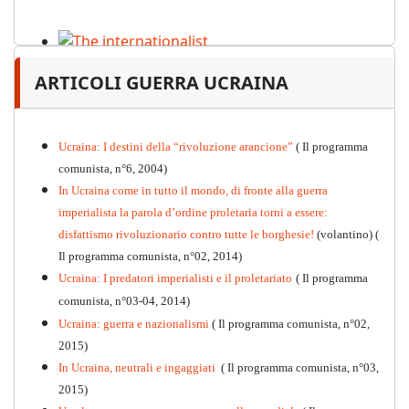
The internationalist
ARTICOLI GUERRA UCRAINA
PDF
n
.12
, 2026
Ucraina: I destini della “rivoluzione arancione”
( Il programma
comunista, n°6, 2004)
In Ucraina come in tutto il mondo, di fronte alla guerra
imperialista la parola d’ordine proletaria torni a essere:
disfattismo rivoluzionario contro tutte le borghesie!
(volantino)
(
Il programma comunista, n°02, 2014)
Ucraina: I predatori imperialisti e il proletariato
( Il programma
comunista, n°03-04, 2014)
Ucraina: guerra e nazionalismi
( Il programma comunista, n°02,
2015)
In Ucraina, neutrali e ingaggiati
( Il programma comunista, n°03,
2015)