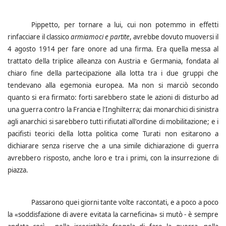
Pippetto, per tornare a lui, cui non potemmo in effetti
rinfacciare il classico
armiamoci e partite
, avrebbe dovuto muoversi il
4 agosto 1914 per fare onore ad una firma. Era quella messa al
trattato della triplice alleanza con Austria e Germania, fondata al
chiaro fine della partecipazione alla lotta tra i due gruppi che
tendevano alla egemonia europea. Ma non si marciò secondo
quanto si era firmato: forti sarebbero state le azioni di disturbo ad
una guerra contro la Francia e l'Inghilterra; dai monarchici di sinistra
agli anarchici si sarebbero tutti rifiutati all'ordine di mobilitazione; e i
pacifisti teorici della lotta politica come Turati non esitarono a
dichiarare senza riserve che a una simile dichiarazione di guerra
avrebbero risposto, anche loro e tra i primi, con la insurrezione di
piazza.
Passarono quei giorni tante volte raccontati, e a poco a poco
la «soddisfazione di avere evitata la carneficina» si mutò - è sempre