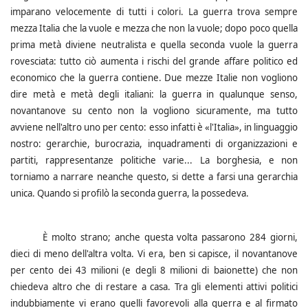
imparano velocemente di tutti i colori. La guerra trova sempre
mezza Italia che la vuole e mezza che non la vuole; dopo poco quella
prima metà diviene neutralista e quella seconda vuole la guerra
rovesciata: tutto ciò aumenta i rischi del grande affare politico ed
economico che la guerra contiene. Due mezze Italie non vogliono
dire metà e metà degli italiani: la guerra in qualunque senso,
novantanove su cento non la vogliono sicuramente, ma tutto
avviene nell'altro uno per cento: esso infatti è «l'Italia», in linguaggio
nostro: gerarchie, burocrazia, inquadramenti di organizzazioni e
partiti, rappresentanze politiche varie... La borghesia, e non
torniamo a narrare neanche questo, si dette a farsi una gerarchia
unica. Quando si profilò la seconda guerra, la possedeva.
È molto strano; anche questa volta passarono 284 giorni,
dieci di meno dell'altra volta. Vi era, ben si capisce, il novantanove
per cento dei 43 milioni (e degli 8 milioni di baionette) che non
chiedeva altro che di restare a casa. Tra gli elementi attivi politici
indubbiamente vi erano quelli favorevoli alla guerra e al firmato