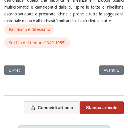
demoniaca: quello che fabbrica le alleanze e i blocchi politici
multicromatici e camaleontici dalle cui spire le forze di ribellione
escono svuotate e prostrate, chine e prone a tutte le soggezioni,
materiale maturo alla schiavitù militarista, la più idiota di tutte.
Pacifismo e difesismo
Sul filo del tempo (1949-1955)
Articolo precedente: "Lode dell'aggressore" ( Battaglia Comuni
Articolo succ
Prec
Avanti
Condividi articolo
Stampa articolo