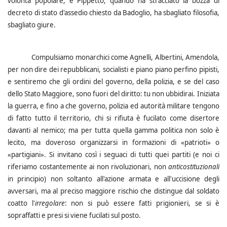
volontà popolare, e Pippetto, quando ha stracciato la bozza di
decreto di stato d'assedio chiesto da Badoglio, ha sbagliato filosofia,
sbagliato giure.
Compulsiamo monarchici come Agnelli, Albertini, Amendola,
per non dire dei repubblicani, socialisti e piano piano perfino pipisti,
e sentiremo che gli ordini del governo, della polizia, e se del caso
dello Stato Maggiore, sono fuori del diritto: tu non ubbidirai.
Iniziata
la guerra, e fino a che governo, polizia ed autorità militare tengono
di fatto tutto il territorio, chi si rifiuta è fucilato come disertore
davanti al nemico; ma per tutta quella gamma politica non solo è
lecito, ma doveroso organizzarsi in formazioni di «patrioti» o
«partigiani». Si invitano così i seguaci di tutti quei partiti (e noi ci
riferiamo costantemente ai non rivoluzionari, non
anticostituzionali
in principio) non soltanto all'azione armata e all'uccisione degli
avversari, ma al preciso maggiore rischio che distingue dal soldato
coatto l'
irregolare
: non si può essere fatti prigionieri, se si è
sopraffatti e presi si viene fucilati sul posto.