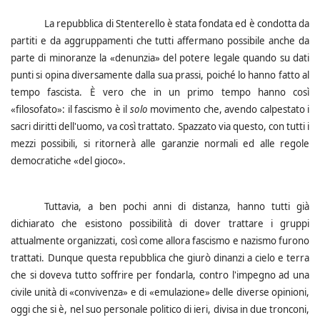
La repubblica di Stenterello è stata fondata ed è condotta da
partiti e da aggruppamenti che tutti affermano possibile anche da
parte di minoranze la «denunzia» del potere legale quando su dati
punti si opina diversamente dalla sua prassi, poiché lo hanno fatto al
tempo fascista.
È vero che in un primo tempo hanno così
«filosofato»: il fascismo è il
solo
movimento che, avendo calpestato i
sacri diritti dell'uomo, va così trattato. Spazzato via questo, con tutti i
mezzi possibili, si ritornerà alle garanzie normali ed alle regole
democratiche «del gioco».
Tuttavia, a ben pochi anni di distanza, hanno tutti già
dichiarato che esistono possibilità di dover trattare i gruppi
attualmente organizzati, così come allora fascismo e nazismo furono
trattati.
Dunque questa repubblica che giurò dinanzi a cielo e terra
che si doveva tutto soffrire per fondarla, contro l'impegno ad una
civile unità di «convivenza» e di «emulazione» delle diverse opinioni,
oggi che si è, nel suo personale politico di ieri, divisa in due tronconi,