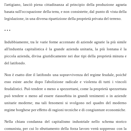
l'artigiano, lasciò piena cittadinanza al principio della produzione agraria
basata sull'occupazione della terra, e non consistette, dal punto di vista della
legislazione, in una diversa ripartizione della proprietà privata del terreno.
• • •
Indubbiamente, tra le varie forme accennate di aziende agrarie la più simile
all'industria capitalistica è la grande azienda unitaria, la più lontana è la
piccola azienda, divisa giuridicamente nei due tipi della proprietà minuta e
del latifondo.
Non è esatto dire il latifondo una sopravvivenza del regime feudale, poiché
esso esiste anche dopo l'abolizione radicale e violenta di tutti i vincoli
feudalistici. Può tendere o meno a spezzettarsi, come la proprietà spezzettata
può tendere o meno ad essere riassorbita in grandi tenimenti o in aziende
unitarie moderne; ma tali fenomeni si svolgono nel quadro del moderno
regime borghese per effetto di ragioni tecniche e di congiunture economiche.
Nella chiara condanna del capitalismo industriale nello schema storico
comunista, per cui lo sfruttamento della forza lavoro verrà soppresso con la