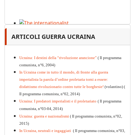
The internationalist
ARTICOLI GUERRA UCRAINA
PDF
n
.12
, 2026
Ucraina: I destini della “rivoluzione arancione”
( Il programma
comunista, n°6, 2004)
In Ucraina come in tutto il mondo, di fronte alla guerra
imperialista la parola d’ordine proletaria torni a essere:
disfattismo rivoluzionario contro tutte le borghesie!
(volantino)
(
Il programma comunista, n°02, 2014)
Ucraina: I predatori imperialisti e il proletariato
( Il programma
comunista, n°03-04, 2014)
Ucraina: guerra e nazionalismi
( Il programma comunista, n°02,
2015)
In Ucraina, neutrali e ingaggiati
( Il programma comunista, n°03,