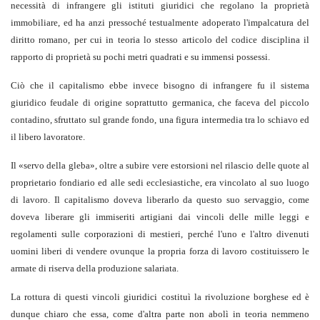
necessità di infrangere gli istituti giuridici che regolano la proprietà
immobiliare, ed ha anzi pressoché testualmente adoperato l'impalcatura del
diritto romano, per cui in teoria lo stesso articolo del codice disciplina il
rapporto di proprietà su pochi metri quadrati e su immensi possessi.
Ciò che il capitalismo ebbe invece bisogno di infrangere fu il sistema
giuridico feudale di origine soprattutto germanica, che faceva del piccolo
contadino, sfruttato sul grande fondo, una figura intermedia tra lo schiavo ed
il libero lavoratore.
Il «servo della gleba», oltre a subire vere estorsioni nel rilascio delle quote al
proprietario fondiario ed alle sedi ecclesiastiche, era vincolato al suo luogo
di lavoro. Il capitalismo doveva liberarlo da questo suo servaggio, come
doveva liberare gli immiseriti artigiani dai vincoli delle mille leggi e
regolamenti sulle corporazioni di mestieri, perché l'uno e l'altro divenuti
uomini liberi di vendere ovunque la propria forza di lavoro costituissero le
armate di riserva della produzione salariata.
La rottura di questi vincoli giuridici costituì la rivoluzione borghese ed è
dunque chiaro che essa, come d'altra parte non abolì in teoria nemmeno