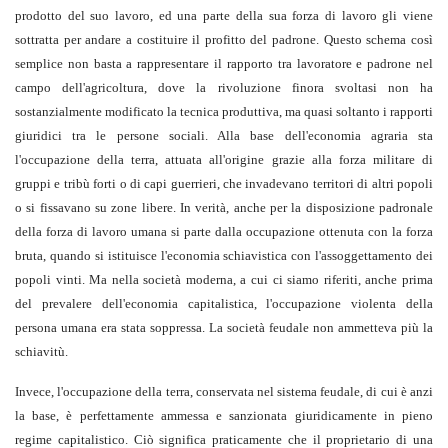
prodotto del suo lavoro, ed una parte della sua forza di lavoro gli viene
sottratta per andare a costituire il profitto del padrone. Questo schema così
semplice non basta a rappresentare il rapporto tra lavoratore e padrone nel
campo dell'agricoltura, dove la rivoluzione finora svoltasi non ha
sostanzialmente modificato la tecnica produttiva, ma quasi soltanto i rapporti
giuridici tra le persone sociali. Alla base dell'economia agraria sta
l'occupazione della terra, attuata all'origine grazie alla forza militare di
gruppi e tribù forti o di capi guerrieri, che invadevano territori di altri popoli
o si fissavano su zone libere. In verità, anche per la disposizione padronale
della forza di lavoro umana si parte dalla occupazione ottenuta con la forza
bruta, quando si istituisce l'economia schiavistica con l'assoggettamento dei
popoli vinti. Ma nella società moderna, a cui ci siamo riferiti, anche prima
del prevalere dell'economia capitalistica, l'occupazione violenta della
persona umana era stata soppressa. La società feudale non ammetteva più la
schiavitù.
Invece, l'occupazione della terra, conservata nel sistema feudale, di cui è anzi
la base, è perfettamente ammessa e sanzionata giuridicamente in pieno
regime capitalistico. Ciò significa praticamente che il proprietario di una