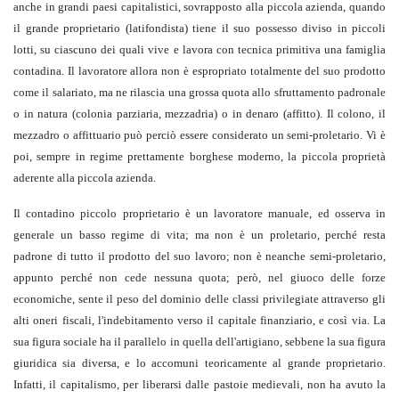
anche in grandi paesi capitalistici, sovrapposto alla piccola azienda, quando
il grande proprietario (latifondista) tiene il suo possesso diviso in piccoli
lotti, su ciascuno dei quali vive e lavora con tecnica primitiva una famiglia
contadina. Il lavoratore allora non è espropriato totalmente del suo prodotto
come il salariato, ma ne rilascia una grossa quota allo sfruttamento padronale
o in natura (colonia parziaria, mezzadria) o in denaro (affitto). Il colono, il
mezzadro o affittuario può perciò essere considerato un semi-proletario. Vi è
poi, sempre in regime prettamente borghese moderno, la piccola proprietà
aderente alla piccola azienda.
Il contadino piccolo proprietario è un lavoratore manuale, ed osserva in
generale un basso regime di vita; ma non è un proletario, perché resta
padrone di tutto il prodotto del suo lavoro; non è neanche semi-proletario,
appunto perché non cede nessuna quota; però, nel giuoco delle forze
economiche, sente il peso del dominio delle classi privilegiate attraverso gli
alti oneri fiscali, l'indebitamento verso il capitale finanziario, e così via. La
sua figura sociale ha il parallelo in quella dell'artigiano, sebbene la sua figura
giuridica sia diversa, e lo accomuni teoricamente al grande proprietario.
Infatti, il capitalismo, per liberarsi dalle pastoie medievali, non ha avuto la