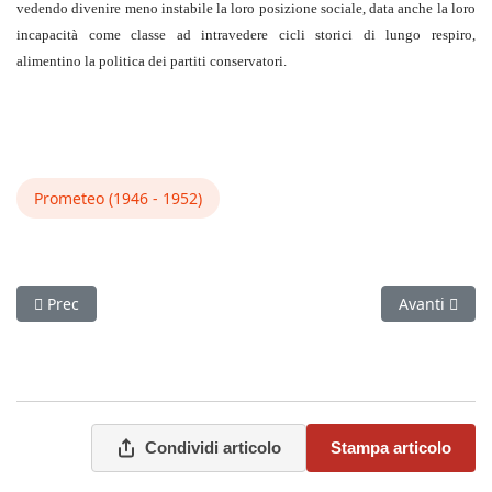
vedendo divenire meno instabile la loro posizione sociale, data anche la loro
incapacità come classe ad intravedere cicli storici di lungo respiro,
alimentino la politica dei partiti conservatori.
Prometeo (1946 - 1952)
Articolo precedente: Il Trotzkismo si aggiorna ma...( Prometeo,
Articolo succ
Prec
Avanti
Condividi articolo
Stampa articolo