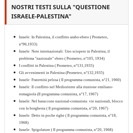
NOSTRI TESTI SULLA "QUESTIONE
Il proletariato nella seconda
guerra mondiale e nella
ISRAELE-PALESTINA"
"Resistenza" antifascista
PDF
Quaderno n°4 (nuova edizione 2021)
Israele: In Palestina, il conflitto arabo-ebreo ( Prometeo,
n°96,1933)
Israele: Note internazionali: Uno sciopero in Palestina, il
problema "nazionale" ebreo ( Prometeo, n°105, 1934)
I conflitti in Palestina ( Prometeo, n°131,1935)
Gli avvenimenti in Palestina (Prometeo, n°132,1935)
Israele: Fraternità pelosa ( Il programma comunista, n°21, 1960)
Israele: Il conflitto nel Medioriente alla riunione emiliano-
romagnola (Il programma comunista, n°17, 1967)
Israele: Nel baraccone nazional-comunista: vie nazionali, blocco
con la borghesia ( Il programma comunista, n°20, 1967)
Israele: Detto in poche righe ( Il programma comunista, n°18,
1968)
Storia della Sinistra
Israele: Spigolature ( Il programma comunista, n°20, 1968)