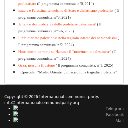
proletariato
(Il programma comunista, n°6, 2014)
Israele e Palestina: terrorismo di Stato e disfattismo proletario
( Il
programma comunista, n°3, 2021)
A fianco dei proletari e delle proletarie palestinesi!
( Il
programma comunista, n°5-6, 2023)
Il proletariato palestinese nella tagliola infame dei nazionalismi
(
Il programma comunista, n°2, 2024)
Note contro-corrente su Hamas e il “movimento palestinese”
( Il
programma comunista, n°4, 2024)
Gaza: nessuna illusione
( Il programma comunista, n°1, 2025)
Opuscolo: “Medio Oriente: cronaca di una tragedia proletaria”
Copyright © 2026 International communist party:
info@internationalcommunistparty.org