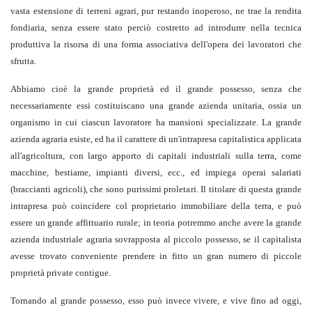
vasta estensione di terreni agrari, pur restando inoperoso, ne trae la rendita
fondiaria, senza essere stato perciò costretto ad introdurre nella tecnica
produttiva la risorsa di una forma associativa dell'opera dei lavoratori che
sfrutta.
Abbiamo cioè la grande proprietà ed il grande possesso, senza che
necessariamente essi costituiscano una grande azienda unitaria, ossia un
organismo in cui ciascun lavoratore ha mansioni specializzate. La grande
azienda agraria esiste, ed ha il carattere di un'intrapresa capitalistica applicata
all'agricoltura, con largo apporto di capitali industriali sulla terra, come
macchine, bestiame, impianti diversi, ecc., ed impiega operai salariati
(braccianti agricoli), che sono purissimi proletari. Il titolare di questa grande
intrapresa può coincidere col proprietario immobiliare della terra, e può
essere un grande affittuario rurale; in teoria potremmo anche avere la grande
azienda industriale agraria sovrapposta al piccolo possesso, se il capitalista
avesse trovato conveniente prendere in fitto un gran numero di piccole
proprietà private contigue.
Tornando al grande possesso, esso può invece vivere, e vive fino ad oggi,