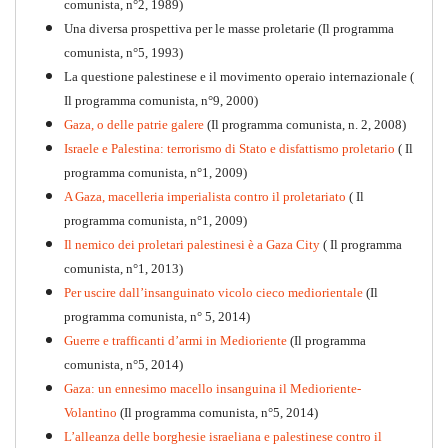
comunista, n°2, 1989)
Una diversa prospettiva per le masse proletarie (Il programma
comunista, n°5, 1993)
La questione palestinese e il movimento operaio internazionale (
Il programma comunista, n°9, 2000)
Gaza, o delle patrie galere
(Il programma comunista, n. 2, 2008)
Israele e Palestina: terrorismo di Stato e disfattismo proletario
( Il
programma comunista, n°1, 2009)
A Gaza, macelleria imperialista contro il proletariato
( Il
programma comunista, n°1, 2009)
Il nemico dei proletari palestinesi è a Gaza City
( Il programma
Per la difesa intransigente
comunista, n°1, 2013)
PDF
Per uscire dall’insanguinato vicolo cieco mediorientale
(Il
programma comunista, n° 5, 2014)
Guerre e trafficanti d’armi in Medioriente
(Il programma
comunista, n°5, 2014)
Gaza: un ennesimo macello insanguina il Medioriente-
Volantino
(Il programma comunista, n°5, 2014)
L’alleanza delle borghesie israeliana e palestinese contro il