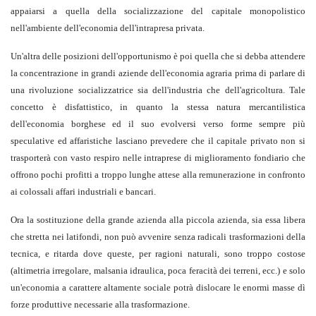
appaiarsi a quella della socializzazione del capitale monopolistico
nell'ambiente dell'economia dell'intrapresa privata.
Un'altra delle posizioni dell'opportunismo è poi quella che si debba attendere
la concentrazione in grandi aziende dell'economia agraria prima di parlare di
una rivoluzione socializzatrice sia dell'industria che dell'agricoltura. Tale
concetto è disfattistico, in quanto la stessa natura mercantilistica
dell'economia borghese ed il suo evolversi verso forme sempre più
speculative ed affaristiche lasciano prevedere che il capitale privato non si
trasporterà con vasto respiro nelle intraprese di miglioramento fondiario che
offrono pochi profitti a troppo lunghe attese alla remunerazione in confronto
ai colossali affari industriali e bancari.
Ora la sostituzione della grande azienda alla piccola azienda, sia essa libera
che stretta nei latifondi, non può avvenire senza radicali trasformazioni della
tecnica, e ritarda dove queste, per ragioni naturali, sono troppo costose
(altimetria irregolare, malsania idraulica, poca feracità dei terreni, ecc.) e solo
un'economia a carattere altamente sociale potrà dislocare le enormi masse dì
forze produttive necessarie alla trasformazione.