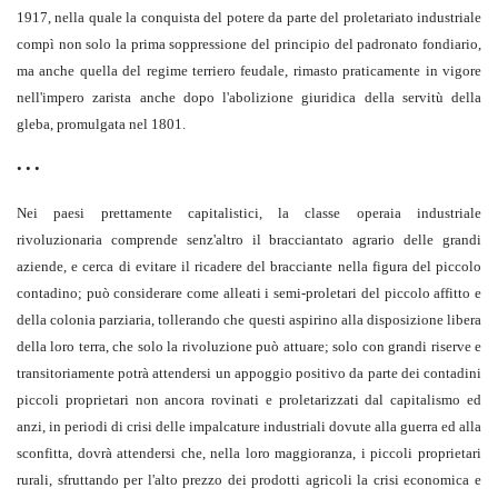
1917, nella quale la conquista del potere da parte del proletariato industriale
compì non solo la prima soppressione del principio del padronato fondiario,
ma anche quella del regime terriero feudale, rimasto praticamente in vigore
nell'impero zarista anche dopo l'abolizione giuridica della servitù della
gleba, promulgata nel 1801.
• • •
Nei paesi prettamente capitalistici, la classe operaia industriale
rivoluzionaria comprende senz'altro il bracciantato agrario delle grandi
aziende, e cerca di evitare il ricadere del bracciante nella figura del piccolo
contadino; può considerare come alleati i semi-proletari del piccolo affitto e
della colonia parziaria, tollerando che questi aspirino alla disposizione libera
della loro terra, che solo la rivoluzione può attuare; solo con grandi riserve e
transitoriamente potrà attendersi un appoggio positivo da parte dei contadini
piccoli proprietari non ancora rovinati e proletarizzati dal capitalismo ed
anzi, in periodi di crisi delle impalcature industriali dovute alla guerra ed alla
sconfitta, dovrà attendersi che, nella loro maggioranza, i piccoli proprietari
rurali, sfruttando per l'alto prezzo dei prodotti agricoli la crisi economica e