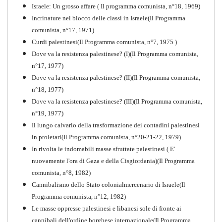
Comunista V
Israele: Un grosso affare ( Il programma comunista, n°18, 1969)
PDF
Incrinature nel blocco delle classi in Israele(Il Programma
comunista, n°17, 1971)
Curdi palestinesi(Il Programma comunista, n°7, 1975 )
Dove va la resistenza palestinese? (I)(Il Programma comunista,
n°17, 1977)
Dove va la resistenza palestinese? (II)(Il Programma comunista,
n°18, 1977)
Dove va la resistenza palestinese? (III)(Il Programma comunista,
n°19, 1977)
Il lungo calvario della trasformazione dei contadini palestinesi
in proletari(Il Programma comunista, n°20-21-22, 1979).
In rivolta le indomabili masse sfruttate palestinesi ( E'
nuovamente l'ora di Gaza e della Cisgiordania)(Il Programma
comunista, n°8, 1982)
Cannibalismo dello Stato colonialmercenario di Israele(Il
Perchè la Russia non era
Programma comunista, n°12, 1982)
comunista
Le masse oppresse palestinesi e libanesi sole di fronte ai
PDF
Quaderno n°10
cannibali dell'ordine borghese internazionale(Il Programma