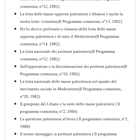
comunista, n°12, 1982)
La lotta delle masse oppresse palestinesi e libanesi è anche la
nostra lotta- volantino(Il Programma comunista, n°13, 1982)
Per lo sbocco proletario e classista della lotta delle masse
oppresse palestinesi e di tutto il Medioriente(Il Programma
comunista, n°14, 1982)
La lotta nazionale dei proletari palestinesi(Il Programma
comunista, n°12, 1982)
Sull'oppressione e la discriminazione dei proletari palestinesi(Il
Programma comunista, n°19, 1982)
La lotta nazionale delle masse palerstinesi nel quadro del
movimento sociale in Medioriente(Il Programma comunista,
1917-2017 Ieri Oggi Domani
n°20, 1982)
Il ginepraio del Libano e la sorte delle masse palestinesi ( Il
Quaderno n°9
PDF
programma comunista, n°2, 1984)
La questione palestinese al bivio ( Il programma comunista, n°1,
1988)
Il nostro messaggio ai proletari palestinesi ( Il programma