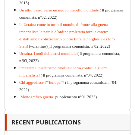
2015)
Un altro passo verso un nuovo macello mondiale
( Il programma
Kommunistisches Programm
comunista, n°02, 2022)
PDF
n°10 - 2026
In Ucraina come in tutto il mondo, di fronte alla guerra
imperialista la parola d’ordine proletaria torni a essere:
disfattismo rivoluzionario contro tutte le borghesie e i loro
Stati!
(volantino)( Il programma comunista, n°02, 2022)
Ucraina. I nodi della crisi mondiale
( Il programma comunista,
n°03, 2022)
Preparare il disfattismo rivoluzionario contro la guerra
imperialista!
( Il programma comunista, n°04, 2022)
Chi aggredisce l’“Europa”?
( Il programma comunista, n°04,
2022)
Monografico guerra
(supplemento n°01-2023)
RECENT PUBLICATIONS