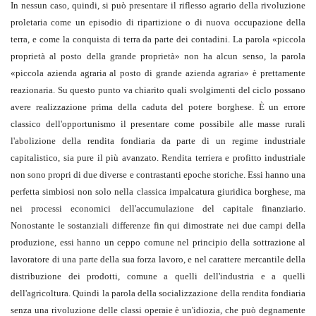
In nessun caso, quindi, si può presentare il riflesso agrario della rivoluzione
proletaria come un episodio di ripartizione o di nuova occupazione della
terra, e come la conquista di terra da parte dei contadini. La parola «piccola
proprietà al posto della grande proprietà» non ha alcun senso, la parola
«piccola azienda agraria al posto di grande azienda agraria» è prettamente
reazionaria. Su questo punto va chiarito quali svolgimenti del ciclo possano
avere realizzazione prima della caduta del potere borghese. È un errore
classico dell'opportunismo il presentare come possibile alle masse rurali
l'abolizione della rendita fondiaria da parte di un regime industriale
capitalistico, sia pure il più avanzato. Rendita terriera e profitto industriale
non sono propri di due diverse e contrastanti epoche storiche. Essi hanno una
perfetta simbiosi non solo nella classica impalcatura giuridica borghese, ma
nei processi economici dell'accumulazione del capitale finanziario.
Nonostante le sostanziali differenze fin qui dimostrate nei due campi della
produzione, essi hanno un ceppo comune nel principio della sottrazione al
lavoratore di una parte della sua forza lavoro, e nel carattere mercantile della
distribuzione dei prodotti, comune a quelli dell'industria e a quelli
dell'agricoltura. Quindi la parola della socializzazione della rendita fondiaria
senza una rivoluzione delle classi operaie è un'idiozia, che può degnamente