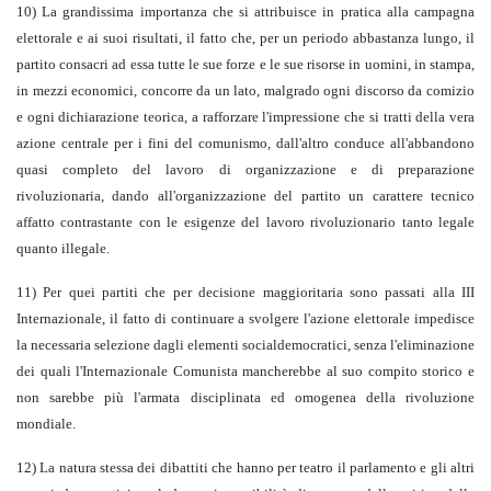
10) La grandissima importanza che si attribuisce in pratica alla campagna
elettorale e ai suoi risultati, il fatto che, per un periodo abbastanza lungo, il
partito consacri ad essa tutte le sue forze e le sue risorse in uomini, in stampa,
in mezzi economici, concorre da un lato, malgrado ogni discorso da comizio
e ogni dichiarazione teorica, a rafforzare l'impressione che si tratti della vera
azione centrale per i fini del comunismo, dall'altro conduce all'abbandono
quasi completo del lavoro di organizzazione e di preparazione
rivoluzionaria, dando all'organizzazione del partito un carattere tecnico
affatto contrastante con le esigenze del lavoro rivoluzionario tanto legale
quanto illegale.
11) Per quei partiti che per decisione maggioritaria sono passati alla III
Internazionale, il fatto di continuare a svolgere l'azione elettorale impedisce
la necessaria selezione dagli elementi socialdemocratici, senza l'eliminazione
dei quali l'Internazionale Comunista mancherebbe al suo compito storico e
non sarebbe più l'armata disciplinata ed omogenea della rivoluzione
mondiale.
12) La natura stessa dei dibattiti che hanno per teatro il parlamento e gli altri