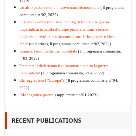
2015)
Un altro passo verso un nuovo macello mondiale
( Il programma
Kommunistisches Programm
comunista, n°02, 2022)
PDF
n°10 - 2026
In Ucraina come in tutto il mondo, di fronte alla guerra
imperialista la parola d’ordine proletaria torni a essere:
disfattismo rivoluzionario contro tutte le borghesie e i loro
Stati!
(volantino)( Il programma comunista, n°02, 2022)
Ucraina. I nodi della crisi mondiale
( Il programma comunista,
n°03, 2022)
Preparare il disfattismo rivoluzionario contro la guerra
imperialista!
( Il programma comunista, n°04, 2022)
Chi aggredisce l’“Europa”?
( Il programma comunista, n°04,
2022)
Monografico guerra
(supplemento n°01-2023)
RECENT PUBLICATIONS