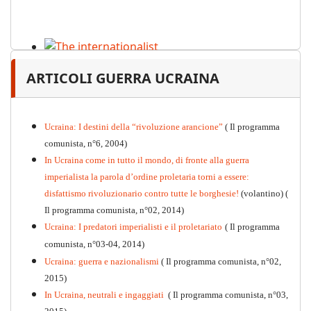
The internationalist
ARTICOLI GUERRA UCRAINA
PDF
n
.12
, 2026
Ucraina: I destini della “rivoluzione arancione”
( Il programma
comunista, n°6, 2004)
In Ucraina come in tutto il mondo, di fronte alla guerra
imperialista la parola d’ordine proletaria torni a essere:
disfattismo rivoluzionario contro tutte le borghesie!
(volantino)
(
Il programma comunista, n°02, 2014)
Ucraina: I predatori imperialisti e il proletariato
( Il programma
comunista, n°03-04, 2014)
Ucraina: guerra e nazionalismi
( Il programma comunista, n°02,
2015)
In Ucraina, neutrali e ingaggiati
( Il programma comunista, n°03,