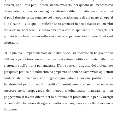
avversi, ogni lotta per il potere, debba svolgersi nel quadro del meccanismo
democratico, attraverso campagne elettorali e dibattiti parlamentari; e non vi
si potrà riuscire senza rompere col metodo tradizionale di chiamare gli operai
alle elezioni – alle quali i proletari sono ammessi fianco a fianco coi membri
della classe borghese – e senza smetterla con la spettacolo di delegati del
proletariato che agiscono sullo stesso terreno parlamentare di quelli dei suoi
sfruttatori.
9) La pratica ultraparlamentare dei partiti socialisti tradizionali ha già troppo
diffuso la pericolosa concezione che ogni azione politica consista nelle lotte
elettorali e nell'attività parlamentare. D'altra parte, il disgusto del proletariato
per questa pratica di tradimento ha preparato un terreno favorevole agli errori
sindacalisti e anarchici, che negano ogni valore all'azione politica e alla
funzione del partito. Perciò i Partiti Comunisti non otterranno mai un largo
successo nella propaganda del metodo rivoluzionario marxista, se non
poggeranno il lavoro diretto per la dittatura del proletariato e per i Consigli
operai sull'abbandono di ogni contatto con l'ingranaggio della democrazia
borghese.