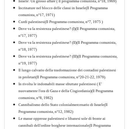
Israele: Un grosso affare ( Il programma comunista, n°18, 1969)
PDF
Incrinature nel blocco delle classi in Israele(Il Programma
comunista, n°17, 1971)
Curdi palestinesi(Il Programma comunista, n°7, 1975 )
Dove va la resistenza palestinese? (I)(Il Programma comunista,
n°17, 1977)
Dove va la resistenza palestinese? (II)(Il Programma comunista,
n°18, 1977)
Dove va la resistenza palestinese? (III)(Il Programma comunista,
n°19, 1977)
Il lungo calvario della trasformazione dei contadini palestinesi
in proletari(Il Programma comunista, n°20-21-22, 1979).
In rivolta le indomabili masse sfruttate palestinesi ( E'
nuovamente l'ora di Gaza e della Cisgiordania)(Il Programma
comunista, n°8, 1982)
Cannibalismo dello Stato colonialmercenario di Israele(Il
Perchè la Russia non era
Programma comunista, n°12, 1982)
comunista
Le masse oppresse palestinesi e libanesi sole di fronte ai
PDF
Quaderno n°10
cannibali dell'ordine borghese internazionale(Il Programma