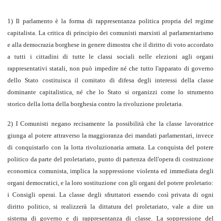
1) Il parlamento è la forma di rappresentanza politica propria del regime
capitalista. La critica di principio dei comunisti marxisti al parlamentarismo
e alla democrazia borghese in genere dimostra che il diritto di voto accordato
a tutti i cittadini di tutte le classi sociali nelle elezioni agli organi
rappresentativi statali, non può impedire né che tutto l'apparato di governo
dello Stato costituisca il comitato di difesa degli interessi della classe
dominante capitalistica, né che lo Stato si organizzi come lo strumento
storico della lotta della borghesia contro la rivoluzione proletaria.
2) I Comunisti negano recisamente la possibilità che la classe lavoratrice
giunga al potere attraverso la maggioranza dei mandati parlamentari, invece
di conquistarlo con la lotta rivoluzionaria armata. La conquista del potere
politico da parte del proletariato, punto di partenza dell'opera di costruzione
economica comunista, implica la soppressione violenta ed immediata degli
organi democratici, e la loro sostituzione con gli organi del potere proletario:
i Consigli operai. La classe degli sfruttatori essendo così privata di ogni
diritto politico, si realizzerà la dittatura del proletariato, vale a dire un
sistema di governo e di rappresentanza di classe. La soppressione del