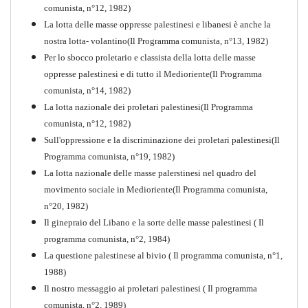
comunista, n°12, 1982)
La lotta delle masse oppresse palestinesi e libanesi è anche la
nostra lotta- volantino(Il Programma comunista, n°13, 1982)
Per lo sbocco proletario e classista della lotta delle masse
oppresse palestinesi e di tutto il Medioriente(Il Programma
comunista, n°14, 1982)
La lotta nazionale dei proletari palestinesi(Il Programma
comunista, n°12, 1982)
Sull'oppressione e la discriminazione dei proletari palestinesi(Il
Programma comunista, n°19, 1982)
La lotta nazionale delle masse palerstinesi nel quadro del
movimento sociale in Medioriente(Il Programma comunista,
1917-2017 Ieri Oggi Domani
n°20, 1982)
Il ginepraio del Libano e la sorte delle masse palestinesi ( Il
Quaderno n°9
PDF
programma comunista, n°2, 1984)
La questione palestinese al bivio ( Il programma comunista, n°1,
1988)
Il nostro messaggio ai proletari palestinesi ( Il programma
comunista, n°2, 1989)