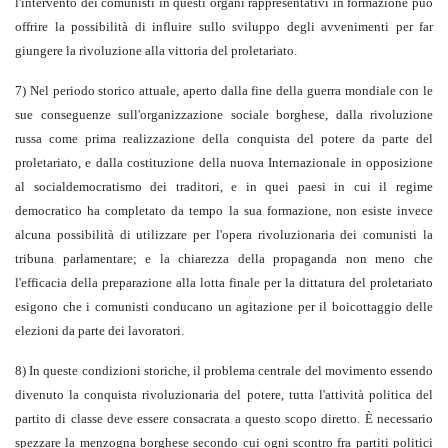
l'intervento dei comunisti in questi organi rappresentativi in formazione può
offrire la possibilità di influire sullo sviluppo degli avvenimenti per far
giungere la rivoluzione alla vittoria del proletariato.
7) Nel periodo storico attuale, aperto dalla fine della guerra mondiale con le
sue conseguenze sull'organizzazione sociale borghese, dalla rivoluzione
russa come prima realizzazione della conquista del potere da parte del
proletariato, e dalla costituzione della nuova Internazionale in opposizione
al socialdemocratismo dei traditori, e in quei paesi in cui il regime
democratico ha completato da tempo la sua formazione, non esiste invece
alcuna possibilità di utilizzare per l'opera rivoluzionaria dei comunisti la
tribuna parlamentare; e la chiarezza della propaganda non meno che
l'efficacia della preparazione alla lotta finale per la dittatura del proletariato
esigono che i comunisti conducano un agitazione per il boicottaggio delle
elezioni da parte dei lavoratori.
8) In queste condizioni storiche, il problema centrale del movimento essendo
divenuto la conquista rivoluzionaria del potere, tutta l'attività politica del
partito di classe deve essere consacrata a questo scopo diretto. È necessario
spezzare la menzogna borghese secondo cui ogni scontro fra partiti politici