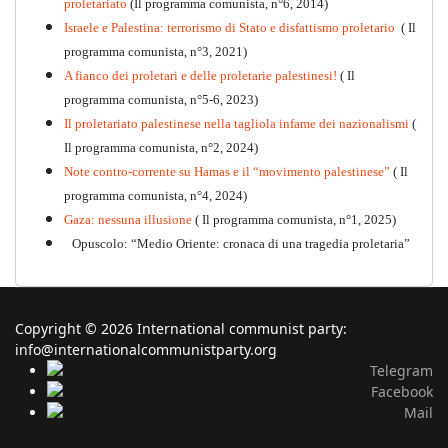
proletariato
(Il programma comunista, n°6, 2014)
Israele e Palestina: terrorismo di Stato e disfattismo proletario
( Il
programma comunista, n°3, 2021)
A fianco dei proletari e delle proletarie palestinesi!
( Il
programma comunista, n°5-6, 2023)
Il proletariato palestinese nella tagliola infame dei nazionalismi
(
Il programma comunista, n°2, 2024)
Note contro-corrente su Hamas e il “movimento palestinese”
( Il
programma comunista, n°4, 2024)
Gaza: nessuna illusione
( Il programma comunista, n°1, 2025)
Opuscolo: “Medio Oriente: cronaca di una tragedia proletaria”
Copyright © 2026 International communist party:
info@internationalcommunistparty.org