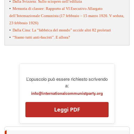
•
Dalla Svizzera: Sullo sciopero nell’edilizia
•
Memoria di classee: Rapporto al VI Esecutivo Allargato
dell’Internazionale Comunista (17 febbraio – 15 marzo 1926. V seduta,
23 febbraio 1926)
•
Dalla Cina: La “fabbrica del mondo” uccide altri 82 proletari
•
“Siamo tutti anti-fascisti”. E allora?
L’opuscolo può essere richiesto scrivendo
a:
info@internationalcommunistparty.org
Leggi PDF