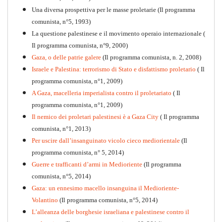
Una diversa prospettiva per le masse proletarie (Il programma
comunista, n°5, 1993)
La questione palestinese e il movimento operaio internazionale (
Il programma comunista, n°9, 2000)
Gaza, o delle patrie galere
(Il programma comunista, n. 2, 2008)
Israele e Palestina: terrorismo di Stato e disfattismo proletario
( Il
programma comunista, n°1, 2009)
A Gaza, macelleria imperialista contro il proletariato
( Il
programma comunista, n°1, 2009)
Il nemico dei proletari palestinesi è a Gaza City
( Il programma
Per la difesa intransigente
comunista, n°1, 2013)
PDF
Per uscire dall’insanguinato vicolo cieco mediorientale
(Il
programma comunista, n° 5, 2014)
Guerre e trafficanti d’armi in Medioriente
(Il programma
comunista, n°5, 2014)
Gaza: un ennesimo macello insanguina il Medioriente-
Volantino
(Il programma comunista, n°5, 2014)
L’alleanza delle borghesie israeliana e palestinese contro il