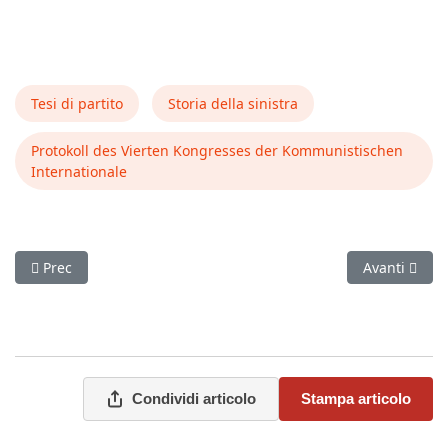
Tesi di partito
Storia della sinistra
Protokoll des Vierten Kongresses der Kommunistischen
Internationale
Articolo precedente: Introduzione di Trotsky e Tesi Lenin Buch
Articolo suc
Prec
Avanti
Condividi articolo
Stampa articolo