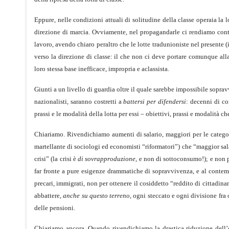
Eppure, nelle condizioni attuali di solitudine della classe operaia la
direzione di marcia. Ovviamente, nel propagandarle ci rendiamo conto
lavoro, avendo chiaro peraltro che le lotte tradunioniste nel presente 
verso la direzione di classe: il che non ci deve portare comunque alla
loro stessa base inefficace, impropria e aclassista.
Giunti a un livello di guardia oltre il quale sarebbe impossibile soprav
nazionalisti, saranno costretti a
battersi per difendersi
: decenni di co
prassi e le modalità della lotta per essi – obiettivi, prassi e modalità c
Chiariamo. Rivendichiamo aumenti di salario, maggiori per le catego
martellante di sociologi ed economisti “riformatori”) che “maggior sa
crisi” (la crisi è
di sovrapproduzione
, e non di sottoconsumo!); e non p
far fronte a pure esigenze drammatiche di sopravvivenza, e al contempo
precari, immigrati, non per ottenere il cosiddetto “reddito di cittadin
abbattere,
anche su questo terreno
, ogni steccato e ogni divisione fra o
delle pensioni.
Chiariamo ancora. Quando rivendichiamo la drastica riduzione dell’or