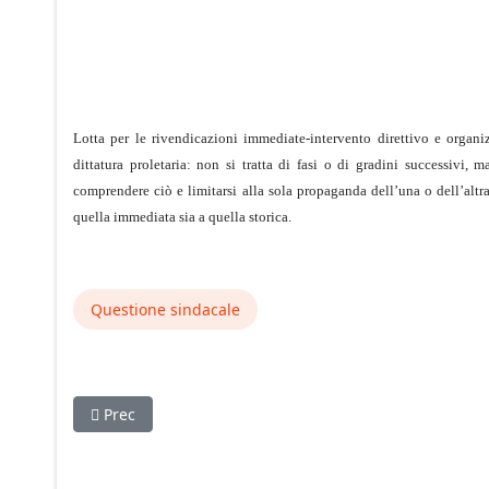
Lotta per le rivendicazioni immediate-intervento direttivo e organiz
dittatura proletaria: non si tratta di fasi o di gradini successivi, 
comprendere ciò e limitarsi alla sola propaganda dell’una o dell’altra 
quella immediata sia a quella storica.
Questione sindacale
Articolo precedente: Pomigliano insegna
Prec