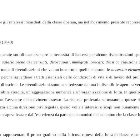
 e gli interessi immediati della classe operaia, ma nel movimento presente rappres
a
(1848)
 operaie sottolineano sempre la necessità di battersi per alcune rivendicazioni sp
;
salario pieno ai licenziati, disoccupati, immigrati, precari
;
drastica riduzione d
Si tratta di rivendicazioni che vanno incontro a quelle che sono le
necessità elemen
rché riguardano i tratti essenziali delle condizioni di vita e di lavoro del prole
di uscirne. Le rivendicazioni sono caratterizzate da una indiscutibile apertura ver
ssibile crescita, un’aggregazione numerica e un’organizzazione di lotta. In quest
con l’avvenire del movimento stesso. La risposta proletaria sottostante a queste r
nza alcuna direzione privilegiata), spesso volti a interessi e scopi non puramente
onsapevolezza e dall’esperienza da parte dei comunisti del cammino che la classe 
rappresentare il primo gradino nella faticosa ripresa della lotta di classe e son