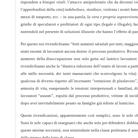
rispondere a
bisogni vitali
: l’attacco antiproletario che da decenni v
l’approfondirsi della crisi) indebolisce, stordisce, violenta i nostri fratel
mezzi di trasporto, ecc. – in una parola,
la vera e propria sopravviven
grinfie di speculatori e profittatori di ogni tipo (legale e illegale),
nutrendoli nel presente di soluzioni illusorie che hanno l’effetto di par
Per questo noi rivendichiamo “forti aumenti salariali per tutti, maggio
strati enormi di lavoratori ancora dentro il processo produttivo. Rivend
aumento della disoccupazione non solo getta sul lastrico lavoratori 
rivendichiamo anche la “drastica riduzione dell’orario di lavoro a parità
alle mille necessità, dei turni massacranti che sconvolgono la vita
qualcosa di diverso rispetto all’incessante “estrazione di pluslavoro
armonia di vita, esasperando le tensioni interpersonali e familiari, 
lavoratori “usurati”, espulsi dal processo produttivo, vittime di incid
dopo aver inevitabilmente pesato su famiglie già ridotte al lumicino.
Queste rivendicazioni, apparentemente così semplici, sono le sole ch
Sono le sole capaci di insegnarci che anche solo per difenderci dobbiam
queste
minime necessità
, non reintrodurre nella classe proletaria il s
della ripresa della lotta di classe.