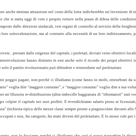
 loro anche minima attuazione nel corso della lotta indicherebbe un’inversione di 
 che si tratta oggi di vere e proprie
rotture
nella prassi di difesa delle condizion
(imposte dalle direzioni sindacali, veri organi di controllo al servizio della borghe
 loro sottovalutazione, ma al contrario alla necessità di un loro indirizzamento, 
vivere,
pressati dalle esigenze del capitale, i proletari, deviati verso obiettivi localis
ntrorivoluzione hanno distrutto in essi anche solo il ricordo dei propri obiettivi 
he solo il partito rivoluzionario può difendere e reintrodurre nel proletariato.
rie peggio pagate, non perché ci illudiamo (come fanno in molti, ottenebrati da
lario” voglia dire “maggior consumo”, e “maggior consumo” voglia dire a sua volta 
er un’illusoria re-distribuzione (altra imbecille baggianata di “riformatori” nati ve
 colpire il capitale nei suoi profitti. E rivendichiamo salario pieno ai licenziati
anza” (richiesta tipica delle mezze classi sempre pronte a piagnucolare davanti allo 
ccupati e non, fra categorie, fra strati diversi del proletariato. E lo stesso vale per 
ario, non lo facciamo perché ci illudiamo che così si possa riassorbire la disoc