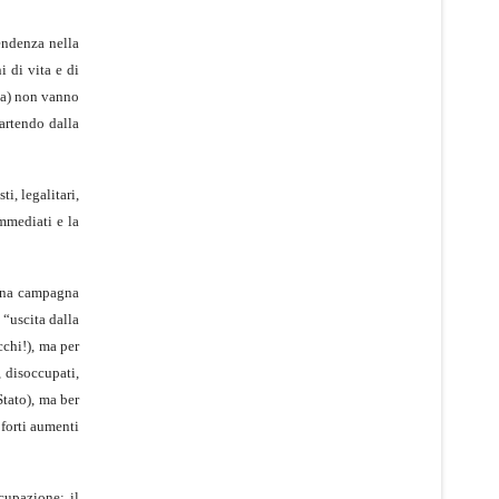
tendenza nella
i di vita e di
sia) non vanno
partendo dalla
ti, legalitari,
immediati e la
 una campagna
“uscita dalla
cchi!), ma per
, disoccupati,
Stato), ma ber
i forti aumenti
cupazione: il