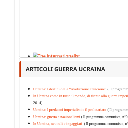
The internationalist
ARTICOLI GUERRA UCRAINA
PDF
n
.12
, 2026
Ucraina: I destini della “rivoluzione arancione”
( Il programm
In Ucraina come in tutto il mondo, di fronte alla guerra imperia
2014)
Ucraina: I predatori imperialisti e il proletariato
( Il program
Ucraina: guerra e nazionalismi
( Il programma comunista, n°0
In Ucraina, neutrali e ingaggiati
( Il programma comunista, n