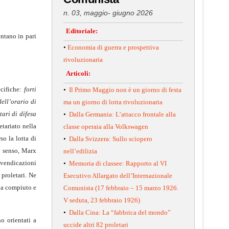
n. 03, maggio- giugno 2026
Editoriale:
entano in pari
•
Economia di guerra e prospettiva
rivoluzionaria
Articoli:
ecifiche:
forti
•
Il Primo Maggio non è un giorno di festa
ell’orario di
ma un giorno di lotta rivoluzionaria
tari di difesa
•
Dalla Germania: L’attacco frontale alla
tariato nella
classe operaia alla Volkswagen
so la lotta di
•
Dalla Svizzera: Sullo sciopero
o senso, Marx
nell’edilizia
ivendicazioni
•
Memoria di classee: Rapporto al VI
 proletari. Ne
Esecutivo Allargato dell’Internazionale
ha compiuto e
Comunista (17 febbraio – 15 marzo 1926.
V seduta, 23 febbraio 1926)
•
Dalla Cina: La “fabbrica del mondo”
o orientati a
uccide altri 82 proletari