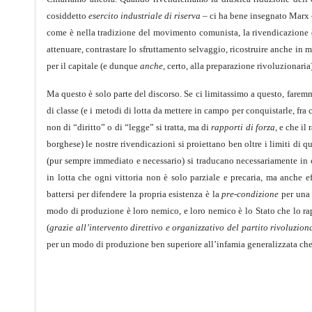
cosiddetto
esercito industriale di riserva
– ci ha bene insegnato Marx – 
come è nella tradizione del movimento comunista, la rivendicazione dell
attenuare, contrastare lo sfruttamento selvaggio, ricostruire anche in m
per il capitale (e dunque
anche
, certo, alla preparazione rivoluzionaria)
Ma questo è solo parte del discorso. Se ci limitassimo a questo, far
di classe (e i metodi di lotta da mettere in campo per conquistarle, fra c
non di “diritto” o di “legge” si tratta, ma di
rapporti di forza
, e che il
borghese) le nostre rivendicazioni si proiettano ben oltre i limiti di 
(pur sempre immediato e necessario) si traducano necessariamente in 
in lotta che ogni vittoria non è solo parziale e precaria, ma anche eff
battersi per difendere la propria esistenza è la
pre-condizione
per una 
modo di produzione è loro nemico, e loro nemico è lo Stato che lo r
(
grazie all’intervento direttivo e organizzativo del partito rivoluzion
per un modo di produzione ben superiore all’infamia generalizzata che 