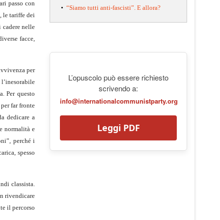
pari passo con
•
“Siamo tutti anti-fascisti”. E allora?
 le tariffe dei
i cadere nelle
diverse facce,
ravvivenza per
L’opuscolo può essere richiesto
 l’inesorabile
scrivendo a:
a. Per questo
info@internationalcommunistparty.org
per far fronte
da dedicare a
Leggi PDF
ue normalità e
ni”, perché i
carica, spesso
di classista.
on rivendicare
te il percorso