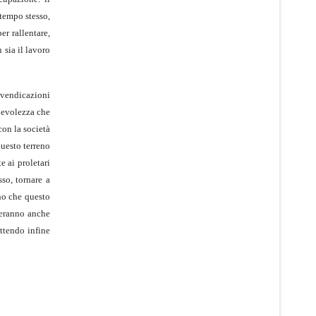
 tempo stesso,
er rallentare,
 sia il lavoro
rivendicazioni
apevolezza che
con la società
questo terreno
e ai proletari
sso, tornare a
nno che questo
deranno anche
attendo infine