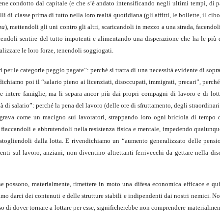
iene condotto dal capitale (e che s’è andato intensificando negli ultimi tempi, di 
li di classe prima di tutto nella loro realtà quotidiana (gli affitti, le bollette, il cibo,
za
), mettendoli gli uni contro gli altri, scaricandoli in mezzo a una strada, facendol
 facendoli sentire del tutto impotenti e alimentando una disperazione che ha le più 
alizzare le loro forze, tenendoli soggiogati.
ri per le categorie peggio pagate”: perché si tratta di una necessità evidente di sop
ichiamo poi il “salario pieno ai licenziati, disoccupati, immigrati, precari”, perché
e intere famiglie, ma li separa ancor più dai propri compagni di lavoro e di lott
 di salario”: perché la pena del lavoro (delle ore di sfruttamento, degli straordinari 
) grava come un macigno sui lavoratori, strappando loro ogni briciola di tempo 
”, fiaccandoli e abbrutendoli nella resistenza fisica e mentale, impedendo qualunq
distogliendoli dalla lotta. E rivendichiamo un “aumento generalizzato delle pensio
enti sul lavoro, anziani, non diventino altrettanti ferrivecchi da gettare nella dis
e possono, materialmente, rimettere in moto una difesa economica efficace e quin
o darci dei contenuti e delle strutture stabili e indipendenti dai nostri nemici. N
enso di dover tornare a lottare per esse, significherebbe non comprendere materialmen