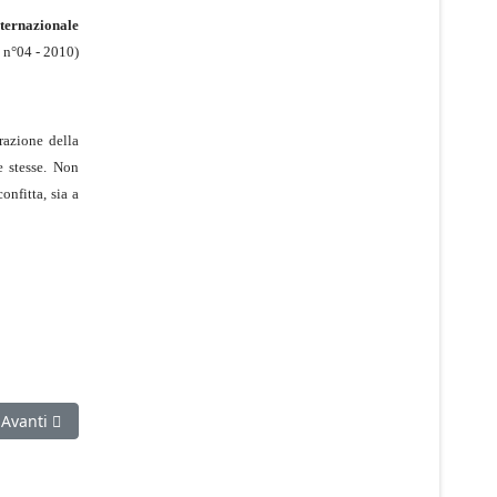
ternazionale
 n°04 - 2010)
razione della
e stesse. Non
onfitta, sia a
Articolo successivo: La marea nera del capitalismo (Il disastro dell
Avanti