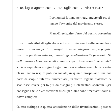
n. 04, luglio-agosto 2010
17 Luglio 2010
Visite: 10416
I comunisti lottano per raggiungere gli scopi
tempo l’avvenire del movimento stesso.
Marx-Engels,
Manifesto del partito comunist
I nostri volantini di agitazione e i nostri interventi nelle assemblee
aumenti salariali per tutti, maggiori per le categorie peggio pagate
lavoro a parità di salario
;
aumento generalizzato delle pensioni
... 
della nostra classe,
occupati e non occupati. Esse sono “immediate” pe
società capitalista in ogni luogo e in ogni contingenza e la necessità 
classe: hanno respiro politico-sociale, in quanto prospettano una po
parla di scopi e interessi “immediati”, in stretto legame dialettico 
scaturisce invece per lo più da bisogni più elementari, spontanei (se
consegue che le rivendicazioni di cui parliamo sono “mediate” dalla c
dovrà compiere.
Questo sviluppo e questa articolazione delle rivendicazioni possono 