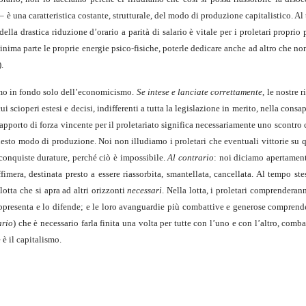
è una caratteristica costante, strutturale, del modo di produzione capitalistico. Al
a drastica riduzione d’orario a parità di salario è vitale per i proletari proprio p
inima parte le proprie energie psico-fisiche, poterle dedicare anche ad altro che non
.
emmo in fondo solo dell’economicismo.
Se intese e lanciate correttamente
, le nostre 
ui scioperi estesi e decisi, indifferenti a tutta la legislazione in merito, nella cons
 rapporto di forza vincente per il proletariato significa necessariamente uno scontro 
questo modo di produzione. Noi non illudiamo i proletari che eventuali vittorie su 
conquiste durature, perché ciò è impossibile.
Al contrario
: noi diciamo apertament
imera, destinata presto a essere riassorbita, smantellata, cancellata. Al tempo ste
lotta che si apra ad altri orizzonti
necessari
. Nella lotta, i proletari comprendera
appresenta e lo difende; e le loro avanguardie più combattive e generose compren
ario
) che è necessario farla finita una volta per tutte con l’uno e con l’altro, comb
è il capitalismo.