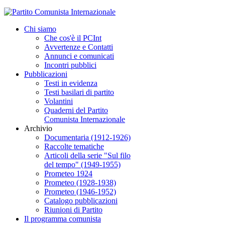
Chi siamo
Che cos'è il PCInt
Avvertenze e Contatti
Annunci e comunicati
Incontri pubblici
Pubblicazioni
Testi in evidenza
Testi basilari di partito
Volantini
Quaderni del Partito
Comunista Internazionale
Archivio
Documentaria (1912-1926)
Raccolte tematiche
Articoli della serie "Sul filo
del tempo" (1949-1955)
Prometeo 1924
Prometeo (1928-1938)
Prometeo (1946-1952)
Catalogo pubblicazioni
Riunioni di Partito
Il programma comunista