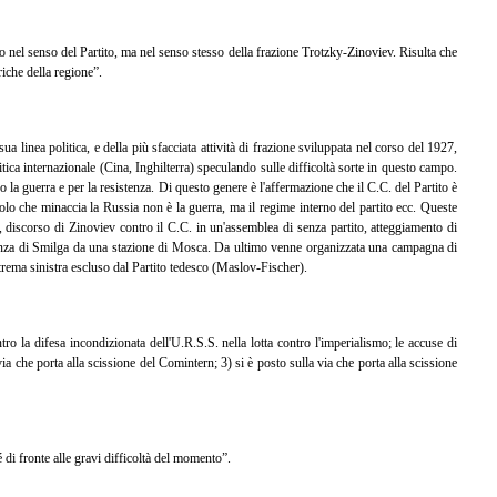
lo nel senso del Partito, ma nel senso stesso della frazione Trotzky-Zinoviev. Risulta che
riche della regione”.
 linea politica, e della più sfacciata attività di frazione sviluppata nel corso del 1927,
tica internazionale (Cina, Inghilterra) speculando sulle difficoltà sorte in questo campo.
 la guerra e per la resistenza. Di questo genere è l'affermazione che il C.C. del Partito è
icolo che minaccia la Russia non è la guerra, ma il regime interno del partito ecc. Queste
., discorso di Zinoviev contro il C.C. in un'assemblea di senza partito, atteggiamento di
partenza di Smilga da una stazione di Mosca. Da ultimo venne organizzata una campagna di
trema sinistra escluso dal Partito tedesco (Maslov-Fischer).
o la difesa incondizionata dell'U.R.S.S. nella lotta contro l'imperialismo; le accuse di
a che porta alla scissione del Comintern; 3) si è posto sulla via che porta alla scissione
di fronte alle gravi difficoltà del momento”.