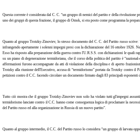
Questa corrente è considerata dal C. C. “un gruppo di nemici del partito e della rivoluzione pr
uno dei gruppi di questa frazione, il gruppo di Omsk, si era posto come programma la preparazion
Quanto al gruppo Trotzky-Zinoviev, lo stesso documento del C. C. del Partito russo scrive: “Il 
infrangendo apertamente i solenni impegni presi con la dichiarazione del 16 ottobre 1926. Negli
Esso ha risposto alla preparazione della guerra contro l'U.R.S.S. con dichiarazioni le quali rap
su un piano di degenerazione termidoriana, che il corso della politica del partito è “nazional-
affermazioni furono accompagnate da atti di violazione della disciplina e di aperto frazionism
Trotzky alla riunione dell'Esecutivo, accusa di “termidorismo” portata da Trotzky contro il P
petizioni contro il C.C. facendo circolare un documento firmato dagli 83 principali esponenti 
Tutto ciò mostra che il gruppo Trotzky-Zinoviev non solo ha violato tutti gl'impegni assunti 
termidorismo lanciate contro il C.C. hanno come conseguenza logica di proclamare la necessità d
del Partito russo ed alla organizzazione in Russia di un nuovo partito”.
Quanto al gruppo intermedio, il C.C. del Partito russo lo considera “un gruppo di larvata oppo