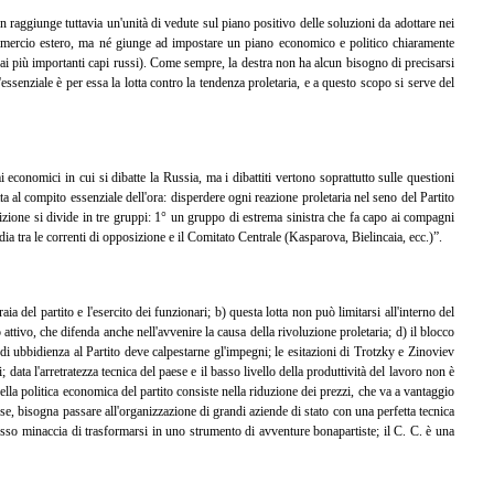
 raggiunge tuttavia un'unità di vedute sul piano positivo delle soluzioni da adottare nei
commercio estero, ma né giunge ad impostare un piano economico e politico chiaramente
 ai più importanti capi russi). Come sempre, la destra non ha alcun bisogno di precisarsi
essenziale è per essa la lotta contro la tendenza proletaria, e a questo scopo si serve del
economici in cui si dibatte la Russia, ma i dibattiti vertono soprattutto sulle questioni
 al compito essenziale dell'ora: disperdere ogni reazione proletaria nel seno del Partito
zione si divide in tre gruppi: 1° un gruppo di estrema sinistra che fa capo ai compagni
a tra le correnti di opposizione e il Comitato Centrale (Kasparova, Bielincaia, ecc.)”.
eraia del partito e l'esercito dei funzionari;
b) questa lotta non può limitarsi all'interno del
 attivo, che difenda anche nell'avvenire la causa della rivoluzione proletaria;
d) il blocco
 ubbidienza al Partito deve calpestarne gl'impegni; le esitazioni di Trotzky e Zinoviev
; data l'arretratezza tecnica del paese e il basso livello della produttività del lavoro non è
della politica economica del partito consiste nella riduzione dei prezzi, che va a vantaggio
se, bisogna passare all'organizzazione di grandi aziende di stato con una perfetta tecnica
 rosso minaccia di trasformarsi in uno strumento di avventure bonapartiste; il C. C. è una