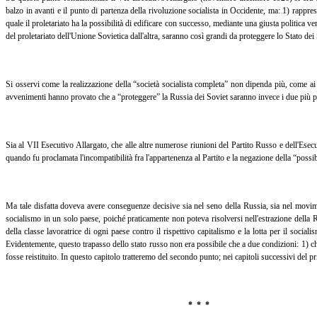
balzo in avanti e il punto di partenza della rivoluzione socialista in Occidente, ma: 1) rappres
quale il proletariato ha la possibilità di edificare con successo, mediante una giusta politica v
del proletariato dell'Unione Sovietica dall'altra, saranno così grandi da proteggere lo Stato dei
Si osservi come la realizzazione della “società socialista completa” non dipenda più, come ai 
avvenimenti hanno provato che a “proteggere” la Russia dei Soviet saranno invece i due più pote
Sia al VII Esecutivo Allargato, che alle altre numerose riunioni del Partito Russo e dell'Esec
quando fu proclamata l'incompatibilità fra l'appartenenza al Partito e la negazione della “possib
Ma tale disfatta doveva avere conseguenze decisive sia nel seno della Russia, sia nel movim
socialismo in un solo paese, poiché praticamente non poteva risolversi nell'estrazione della Ru
della classe lavoratrice di ogni paese contro il rispettivo capitalismo e la lotta per il soci
Evidentemente, questo trapasso dello stato russo non era possibile che a due condizioni: 1) che 
fosse reistituito.
In questo capitolo tratteremo del secondo punto; nei capitoli successivi del p
*
*
*