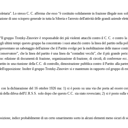
oletaria”. Lo stesso C. C. afferma che esso “è costituito solidamente in frazione illegale non so
e di uno sciopero generale in tutta la Siberia e l'arresto dell'attività delle grandi aziende elett
gruppo Trotzky-Zinoviev è responsabile dei più violenti attacchi contro il C. C. e contro la sua
 ultimi tempi questo gruppo ha concentrato i suoi attacchi contro la linea del partito nella poli
presentano un sabotaggio dell'azione che il Partito svolge per la mobilitazione delle masse contro
conservatore”, che la linea del partito è una linea da “contadini vecchi”, che il più grande per
o: edizione di documenti di frazione, organizzazione di frazione, di circoli, di conferenze ecc
artito in una riunione della C.C. di controllo, dimostrazione pubblica contro il Partito alla 
dell'opposizione. Inoltre il gruppo Trotzky-Zinoviev si e mantenuto in rapporto col gruppo di es
con la dichiarazione del 16 ottobre 1926 ma: 1) si è posto su una via che porta ad essere contr
ella difesa dell'U.R.S.S. solo dopo che questo C.C. sia stato rovesciato; 2) si è posto sulla vi
sizione, indice probabilmente di un certo smarrimento sorto in alcuni elementi meno sicuri di sé 