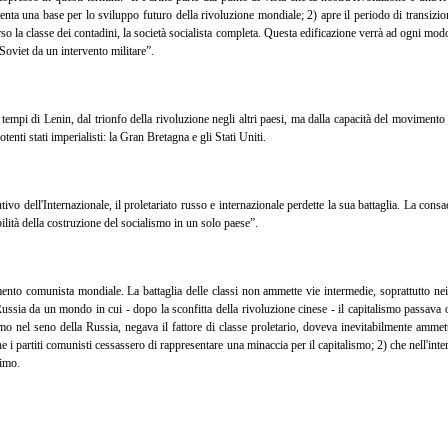
enta una base per lo sviluppo futuro della rivoluzione mondiale; 2) apre il periodo di transizion
erso la classe dei contadini, la società socialista completa. Questa edificazione verrà ad ogni mod
 Soviet da un intervento militare”.
tempi di Lenin, dal trionfo della rivoluzione negli altri paesi, ma dalla capacità del movimento 
nti stati imperialisti: la Gran Bretagna e gli Stati Uniti.
utivo dell'Internazionale, il proletariato russo e internazionale perdette la sua battaglia. La c
ilità della costruzione del socialismo in un solo paese”.
ento comunista mondiale. La battaglia delle classi non ammette vie intermedie, soprattutto nei
ssia da un mondo in cui - dopo la sconfitta della rivoluzione cinese - il capitalismo passava ov
alismo nel seno della Russia, negava il fattore di classe proletario, doveva inevitabilmente am
i partiti comunisti cessassero di rappresentare una minaccia per il capitalismo; 2) che nell'intern
rimo.