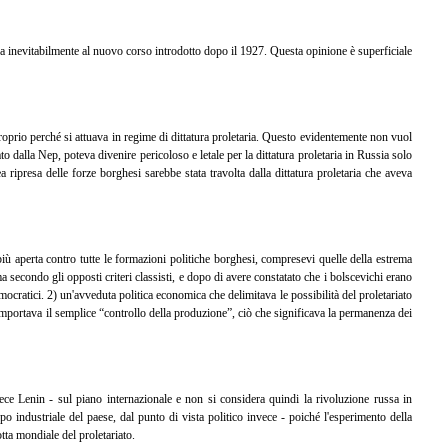
ga inevitabilmente al nuovo corso introdotto dopo il 1927.
Questa opinione è superficiale
oprio perché si attuava in regime di dittatura proletaria. Questo evidentemente non vuol
o dalla Nep, poteva divenire pericoloso e letale per la dittatura proletaria in Russia solo
 ripresa delle forze borghesi sarebbe stata travolta dalla dittatura proletaria che aveva
 più aperta contro tutte le formazioni politiche borghesi, compresevi quelle della estrema
a secondo gli opposti criteri classisti, e dopo di avere constatato che i bolscevichi erano
mocratici. 2) un'avveduta politica economica che delimitava le possibilità del proletariato
omportava il semplice “controllo della produzione”, ciò che significava la permanenza dei
ce Lenin - sul piano internazionale e non si considera quindi la rivoluzione russa in
o industriale del paese, dal punto di vista politico invece - poiché l'esperimento della
otta mondiale del proletariato.