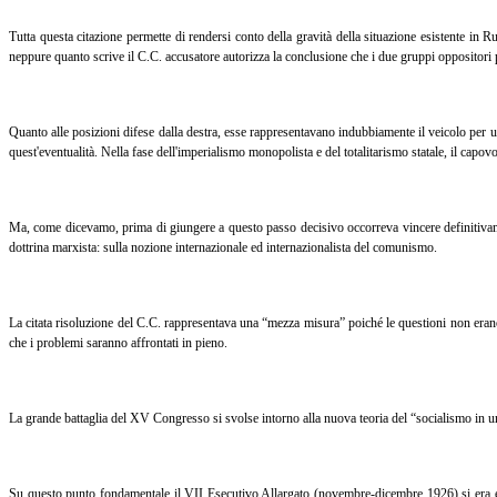
Tutta questa citazione permette di rendersi conto della gravità della situazione esistente in 
neppure quanto scrive il C.C. accusatore autorizza la conclusione che i due gruppi oppositori p
Quanto alle posizioni difese dalla destra, esse rappresentavano indubbiamente il veicolo per un
quest'eventualità. Nella fase dell'imperialismo monopolista e del totalitarismo statale, il capovo
Ma, come dicevamo, prima di giungere a questo passo decisivo occorreva vincere definitivamente
dottrina marxista: sulla nozione internazionale ed internazionalista del comunismo.
La citata risoluzione del C.C. rappresentava una “mezza misura” poiché le questioni non erano
che i problemi saranno affrontati in pieno.
La grande battaglia del XV Congresso si svolse intorno alla nuova teoria del “socialismo in un so
Su questo punto fondamentale il VII Esecutivo Allargato (novembre-dicembre 1926) si era espre