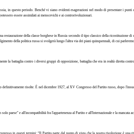
Russia, in questo periodo. Benché vi siano evidenti esagerazioni nel modo di presentare i punti d
otessero essere assimilati ai menscevichi e ai controrivoluzionari.
a restaurazione della classe borghese in Russia secondo il tipo classico della ricostituzione di u
lgimento della politica russa si svolgerà lungo l'altra via dei piani quinquennali, di cui parleremo
 la battaglia contro i diversi gruppi di opposizione, battaglia che era in realtà diretta contro 
 definitivamente risolte. È nel dicembre 1927, al XV Congresso del Partito russo, dopo l'insuc
lo paese” e all'incompatibilità fra l'appartenenza al Partito e all'Internazionale e la mancata acc
sso in questi termini: “Il Partito parte dal punto di vista che la nostra rivoluzione è una riv