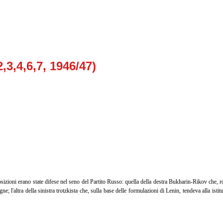
,3,4,6,7, 1946/47)
izioni erano state difese nel seno del Partito Russo: quella della destra Bukharin-Rikov che, 
gne; l'altra della sinistra trotzkista che, sulla base delle formulazioni di Lenin, tendeva alla ist