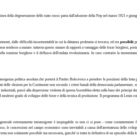
linea della degenerazione dello stato russo parta dall'adozione della Nep nel marzo 1921 e giun
nti, dalle difficoltà insormontabili in cui la dittatura proletaria si trovava, ed era
possibile
pr
on tendesse a mutare: tuttavia questo mutare di rapporti a vantaggio delle forze borghesi, portat
lla reazione borghese e il deflusso dell'ondata rivoluzionaria. In caso contrario la momentanea
nsigenza politica assoluta che porterà il Partito Bolscevico a prendere le posizioni della lotta
ti delle elezioni per la Costituente non secondo i criteri banali della democrazia parlamentare, m
ndustriali, passò alla dispersione violenta di questa Assemblea eletta sulla base dei principi de
 dal modesto grado di sviluppo delle forze e della tecnica di produzione. Il programma di Lenin c
generale estremamente intransigente è inspiegabile se non ci si pone - come costantemente fe
o, le concessioni nel campo economico sono inevitabili a causa dell'arretratezza dello svilupp
iventa non solamente possibile ma necessaria, giacché si tratta in definitiva di un episodio della l