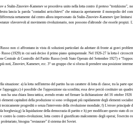
kov a Stalin-Zinoviev-Kamenev se procedeva unito nella lotta contro il preteso “trotzkismo”, non
destra lancia la parola “contadini arricchitevi” che minaccia apertamente il monopolio del 
 differenzia nettamente dal centro allora impersonato da Stalin-Zinoviev-Kamenev (per limitarsi
ircostanze sfavorevoli al movimento rivoluzionario, non possono d'altronde che esserle propizi. L'
usso non ci affrontano in vista di soluzioni particolari da adottare di fronte ai gravi problemi 
 Russo (1929) in cui sarà deciso il primo piano quinquennale. Nel 1926-27 la lotta è circoscritta
e Centrale di Controllo del Partito Russo (vedi Stato Operaio del Settembre 1927) e “l'opposi
 più noti, Zinoviev, Kamenev, ecc. 3° un gruppo che si sforza di prendere una posizione intermedi
ella situazione:
a) la lotta nell'interno del partito ha un carattere di lotta di classe, tra la parte op
re l'appoggio;
c) è possibile che l'opposizione sia sconfitta; essa deve perciò costituire un quadro
 ha una chiara linea tattica; avendo errato nel firmare la dichiarazione del 16 ottobre 1926 di
li elementi capitalisti della produzione si sono sviluppati più rapidamente degli elementi socialisti
i tecnicamente progrediti o senza l'intervento della rivoluzione mondiale;
f) L'errore principale 
ola borghesia;
g) la liquidazione della democrazia di partito e
h) per modificare questo stato di co
re contro la contro-rivoluzione, lotta contro il giustificato malcontento degli operai; l'esercito
el proletariato; bisogna “restaurare” il sistema dei Soviet.