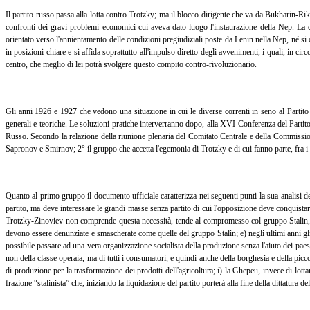
Il partito russo passa alla lotta contro Trotzky; ma il blocco dirigente che va da Bukharin-Ri
confronti dei gravi problemi economici cui aveva dato luogo l'instaurazione della Nep. La 
orientato verso l'annientamento delle condizioni pregiudiziali poste da Lenin nella Nep, né si
in posizioni chiare e si affida soprattutto all'impulso diretto degli avvenimenti, i quali, in c
centro, che meglio di lei potrà svolgere questo compito contro-rivoluzionario.
Gli anni 1926 e 1927 che vedono una situazione in cui le diverse correnti in seno al Partito R
generali e teoriche. Le soluzioni pratiche interverranno dopo, alla XVI Conferenza del Partito
Russo. Secondo la relazione della riunione plenaria del Comitato Centrale e della Commission
Sapronov e Smirnov; 2° il gruppo che accetta l'egemonia di Trotzky e di cui fanno parte, fra i
Quanto al primo gruppo il documento ufficiale caratterizza nei seguenti punti la sua analisi d
partito, ma deve interessare le grandi masse senza partito di cui l'opposizione deve conquista
Trotzky-Zinoviev non comprende questa necessità, tende al compromesso col gruppo Stalin, non
devono essere denunziate e smascherate come quelle del gruppo Stalin;
e) negli ultimi anni g
possibile passare ad una vera organizzazione socialista della produzione senza l'aiuto dei paes
non della classe operaia, ma di tutti i consumatori, e quindi anche della borghesia e della picc
di produzione per la trasformazione dei prodotti dell'agricoltura;
i) la Ghepeu, invece di lotta
frazione “stalinista” che, iniziando la liquidazione del partito porterà alla fine della dittatura d