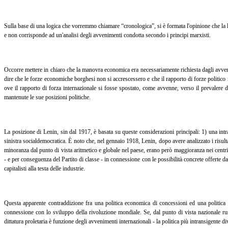
Sulla base di una logica che vorremmo chiamare “cronologica”, si è formata l'opinione che la 
e non corrisponde ad un'analisi degli avvenimenti condotta secondo i principi marxisti.
Occorre mettere in chiaro che la manovra economica era necessariamente richiesta dagli avvenime
dire che le forze economiche borghesi non si accrescessero e che il rapporto di forze politico n
ove il rapporto di forza internazionale si fosse spostato, come avvenne, verso il prevalere de
mantenute le sue posizioni politiche.
La posizione di Lenin, sin dal 1917, è basata su queste considerazioni principali: 1) una intra
sinistra socialdemocratica. È noto che, nel gennaio 1918, Lenin, dopo avere analizzato i risulta
minoranza dal punto di vista aritmetico e globale nel paese, erano però maggioranza nei centri i
- e per conseguenza del Partito di classe - in connessione con le possibilità concrete offerte
capitalisti alla testa delle industrie.
Questa apparente contraddizione fra una politica economica di concessioni ed una politica 
connessione con lo sviluppo della rivoluzione mondiale. Se, dal punto di vista nazionale russ
dittatura proletaria è funzione degli avvenimenti internazionali - la politica più intransigente d