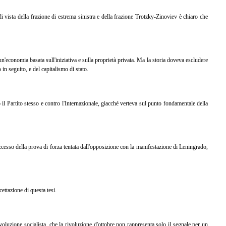
i vista della frazione di estrema sinistra e della frazione Trotzky-Zinoviev è chiaro che
n'economia basata sull'iniziativa e sulla proprietà privata. Ma la storia doveva escludere
 in seguito, e del capitalismo di stato.
il Partito stesso e contro l'Internazionale, giacché verteva sul punto fondamentale della
cesso della prova di forza tentata dall'opposizione con la manifestazione di Leningrado,
ettazione di questa tesi.
oluzione socialista, che la rivoluzione d'ottobre non rappresenta solo il segnale per un