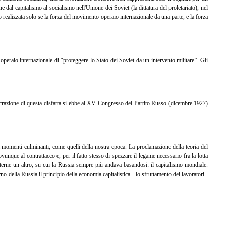
e dal capitalismo al socialismo nell'Unione dei Soviet (la dittatura del proletariato), nel
o realizzata solo se la forza del movimento operaio internazionale da una parte, e la forza
operaio internazionale di “proteggere lo Stato dei Soviet da un intervento militare”. Gli
onsacrazione di questa disfatta si ebbe al XV Congresso del Partito Russo (dicembre 1927)
 momenti culminanti, come quelli della nostra epoca. La proclamazione della teoria del
unque al contrattacco e, per il fatto stesso di spezzare il legame necessario fra la lotta
metterne un altro, su cui la Russia sempre più andava basandosi: il capitalismo mondiale.
o della Russia il principio della economia capitalistica - lo sfruttamento dei lavoratori -