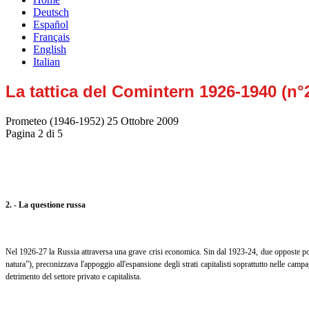
Deutsch
Español
Français
English
Italian
La tattica del Comintern 1926-1940 (n°2
Prometeo (1946-1952)
25 Ottobre 2009
Pagina 2 di 5
2. - La questione russa
Nel 1926-27 la Russia attraversa una grave crisi economica. Sin dal 1923-24, due opposte pos
natura”), preconizzava l'appoggio all'espansione degli strati capitalisti soprattutto nelle campa
detrimento del settore privato e capitalista.