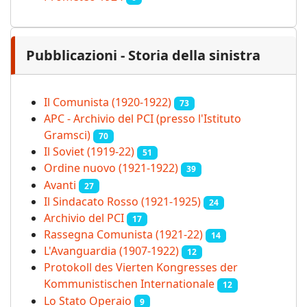
Pubblicazioni - Storia della sinistra
Il Comunista (1920-1922)
73
APC - Archivio del PCI (presso l'Istituto
Gramsci)
70
Il Soviet (1919‑22)
51
Ordine nuovo (1921-1922)
39
Avanti
27
Il Sindacato Rosso (1921-1925)
24
Archivio del PCI
17
Rassegna Comunista (1921‑22)
14
L'Avanguardia (1907-1922)
12
Protokoll des Vierten Kongresses der
Kommunistischen Internationale
12
Lo Stato Operaio
9