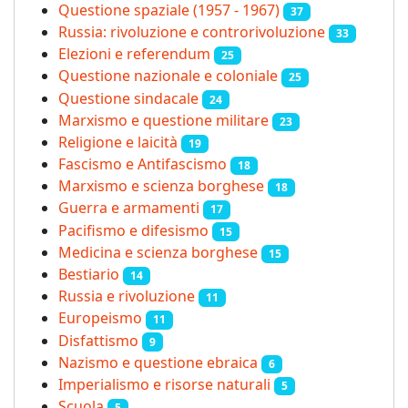
Questione spaziale (1957 - 1967)
37
Russia: rivoluzione e controrivoluzione
33
Elezioni e referendum
25
Questione nazionale e coloniale
25
Questione sindacale
24
Marxismo e questione militare
23
Religione e laicità
19
Fascismo e Antifascismo
18
Marxismo e scienza borghese
18
Guerra e armamenti
17
Pacifismo e difesismo
15
Medicina e scienza borghese
15
Bestiario
14
Russia e rivoluzione
11
Europeismo
11
Disfattismo
9
Nazismo e questione ebraica
6
Imperialismo e risorse naturali
5
Scuola
5