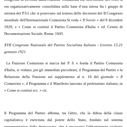
era orga­nizzativamente consolidata sulla base d’una intesa fra i gruppi di
sinistra del P.S.I. che si ponevano sul terreno delle decisioni del II Congresso
mondiale dell'Internazionale Co­munista.
Si veda «
Il Soviet
» del 9 dicembre
1920; e « Come si costituì il Partito Comunista d'Italia » ed. Centro di
Documentazione Sociale, Roma. 1945.
XVII Congresso Nazionale del Partito Socialista Italiano - Livorno 15-21
gennaio 1921.
La Frazione Comunista si stacca dal P. S. e fonda il Partito Comunista
d'Italia; si vedano, per gli immediati precedenti, il Programma del Partito e la
Relazione della Fra­zione sul supplemento al n. 10 del giornale «
Il
Comunista
», il Programma e il Manife­sto lanciato al proletariato italiano, in
« Come si costituì ecc. » cit.
Il Programma del Partito afferma, tra l'altro, che la difesa della classe
capitalistica è esercitata dal potere dello Stato, fondato sul sistema
rappresentativo della democrazia; che è necessario l'abbattimento violento