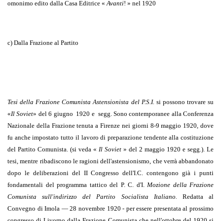
omonimo edito dalla Casa Editrice «
Avanti
! » nel 1920
c) Dalla Frazione al Partito
Tesi della Frazione Comunista Astensionista del P.S.I.
si possono trovare su
«
Il Soviet
» del 6 giugno
1920 e
segg.
Sono contemporanee alla Conferenza
Nazionale della Frazione tenuta a Firenze nei giorni 8-9 maggio 1920, dove
fu anche impostato tutto il lavoro di preparazione ten­dente alla costituzione
del Partito Comunista. (si veda «
Il Soviet
» del 2 maggio 1920 e segg.). Le
tesi, mentre ribadiscono le ragioni dell'astensionismo, che verrà abbandonato
dopo le deliberazioni del II Congresso dell'I.C. contengono già i punti
fondamentali del programma tattico del P. C. d'I.
Mozione della Frazione
Comunista sull'indirizzo del Partito Socialista Italiano.
Redatta al
Convegno di Imola — 28 novembre 1920 - per essere presentata al pros­simo
congresso di Livorno dalla Frazione Comunista che nell'ottobre del 1920 si