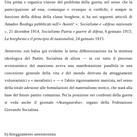
Una prima e organica visione del problema della guerra, nel senso che la
partecipa­zione ad essa, comunque e ovunque si verifichi, è sempre in
funzione della difesa della classe borghese, si ha nei seguenti articoli di
Amadeo Bordiga pubblicati sull'«
Avanti
! »:
Socialismo e «difesa nazionale
»,
21 dicembre 1914;
Socialismo Patria e guerre di difesa,
6 gennaio 1915;
La borghesia e il principio di nazionalità,
24 gennaio 1915.
Attraverso essi balza già evidente la netta differenziazione tra la struttura
ideologica del Partito Socialista di allora — in cui tutto il processo
revisionistico del marxismo aveva una manifestazione parallela in una
concezione generale della vita e del mondo derivata da atteggiamenti
volontaristici e « moralistici » — e l'abito rigorosamente marxista, nel senso
della totale adesione alle formulazioni del materialismo storico, che starà alla
base del futuro partito comunista.
Per la posizione nei confronti della guerra
si veda anche il giornale «
Avanguardia
», organo della Federazione
Giovanile Socialista.
b) Atteggiamento astensionista.