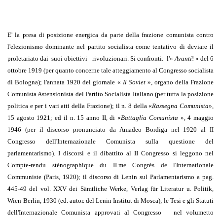
E' la presa di posizione energica da parte della frazione comunista contro
l'elezio­nismo dominante nel partito socialista come tentativo di deviare il
proletariato dai
suoi obiettivi
rivoluzionari. Si confronti:
l'«
Avanti
! » del 6
ottobre 1919 (per quanto concerne tale atteggiamento al Con­gresso socialista
di Bologna);
l'annata 1920 del giornale «
Il Soviet
», organo della Frazione
Comunista Asten­sionista del Partito Socialista Italiano (per tutta la posizione
politica e per i vari atti della Frazione);
il n. 8 della «
Rassegna Comunista
»,
15 agosto 1921; ed il n. 15 anno II, di «
Bat­taglia Comunista
», 4 maggio
1946 (per il discorso pronunciato da Amadeo Bordiga nel 1920 al II
Congresso dell'Internazionale Comunista sulla questione del
parlamentarismo). I discorsi e il dibattito al II Congresso si leggono nel
Compte-rendu sténographique du II.me Congrès de l'Internationale
Communiste (Paris, 1920); il discorso di Lenin sul Parlamentarismo a pag.
445-49 del vol. XXV dei Sämtliche Werke, Verlag für Literatur u. Politik,
Wien-Berlin, 1930 (ed. autor. del Lenin Institut di Mosca); le Tesi e gli Statuti
dell'Internazionale Comunista approvati al Congresso
nel volumetto