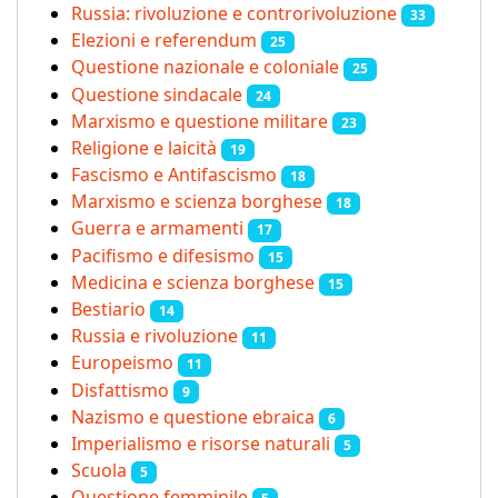
Russia: rivoluzione e controrivoluzione
33
Elezioni e referendum
25
Questione nazionale e coloniale
25
Questione sindacale
24
Marxismo e questione militare
23
Religione e laicità
19
Fascismo e Antifascismo
18
Marxismo e scienza borghese
18
Guerra e armamenti
17
Pacifismo e difesismo
15
Medicina e scienza borghese
15
Bestiario
14
Russia e rivoluzione
11
Europeismo
11
Disfattismo
9
Nazismo e questione ebraica
6
Imperialismo e risorse naturali
5
Scuola
5
Questione femminile