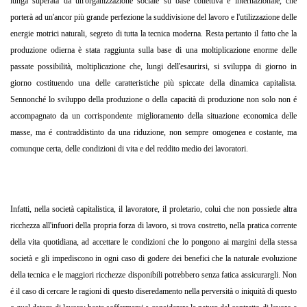
lunga superata da un'organizzazione sociale su base collettiva e internazionale, che
porterà ad un'ancor più grande perfezione la suddivisione del lavoro e l'utilizzazione delle
energie motrici naturali, segreto di tutta la tecnica moderna. Resta pertanto il fatto che la
produzione odierna è stata raggiunta sulla base di una moltiplicazione enorme delle
passate possibilità, moltiplicazione che, lungi dell'esaurirsi, si sviluppa di giorno in
giorno costituendo una delle caratteristiche più spiccate della dinamica capitalista.
Sennonché lo sviluppo della produzione o della capacità di produzione non solo non é
accompagnato da un corrispondente miglioramento della situazione economica delle
masse, ma é contraddistinto da una riduzione, non sempre omogenea e costante, ma
comunque certa, delle condizioni di vita e del reddito medio dei lavoratori.
Infatti, nella società capitalistica, il lavoratore, il proletario, colui che non possiede altra
ricchezza all'infuori della propria forza di lavoro, si trova costretto, nella pratica corrente
della vita quotidiana, ad accettare le condizioni che lo pongono ai margini della stessa
società e gli impediscono in ogni caso di godere dei benefici che la naturale evoluzione
della tecnica e le maggiori ricchezze disponibili potrebbero senza fatica assicurargli. Non
é il caso di cercare le ragioni di questo diseredamento nella perversità o iniquità di questo