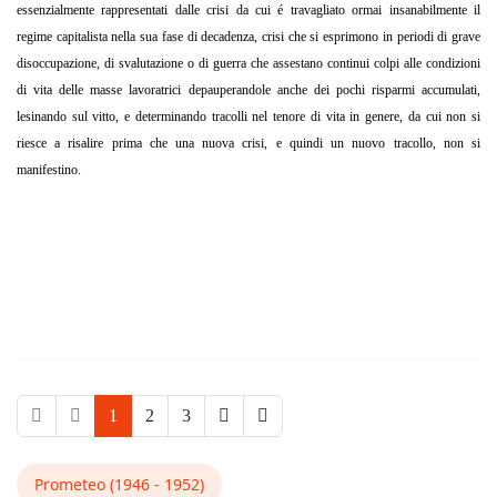
essenzialmente rappresentati dalle crisi da cui é travagliato ormai insanabilmente il
regime capitalista nella sua fase di decadenza, crisi che si esprimono in periodi di grave
disoccupazione, di svalutazione o di guerra che assestano continui colpi alle condizioni
di vita delle masse lavoratrici depauperandole anche dei pochi risparmi accumulati,
lesinando sul vitto, e determinando tracolli nel tenore di vita in genere, da cui non si
riesce a risalire prima che una nuova crisi, e quindi un nuovo tracollo, non si
manifestino.
1
2
3
Prometeo (1946 - 1952)