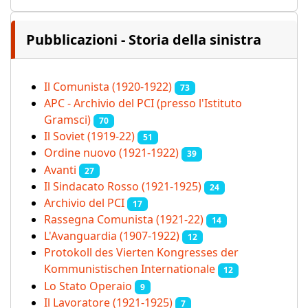
Pubblicazioni - Storia della sinistra
Il Comunista (1920-1922)
73
APC - Archivio del PCI (presso l'Istituto
Gramsci)
70
Il Soviet (1919‑22)
51
Ordine nuovo (1921-1922)
39
Avanti
27
Il Sindacato Rosso (1921-1925)
24
Archivio del PCI
17
Rassegna Comunista (1921‑22)
14
L'Avanguardia (1907-1922)
12
Protokoll des Vierten Kongresses der
Kommunistischen Internationale
12
Lo Stato Operaio
9
Il Lavoratore (1921-1925)
7