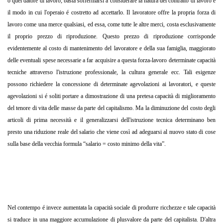
o quel datore di lavoro; basta soffermarsi a considerare la natura del contratto di lavoro e
il modo in cui l'operaio é costretto ad accettarlo. Il lavoratore offre la propria forza di
lavoro come una merce qualsiasi, ed essa, come tutte le altre merci, costa esclusivamente
il proprio prezzo di riproduzione. Questo prezzo di riproduzione corrisponde
evidentemente al costo di mantenimento del lavoratore e della sua famiglia, maggiorato
delle eventuali spese necessarie a far acquisire a questa forza-lavoro determinate capacità
tecniche attraverso l'istruzione professionale, la cultura generale ecc. Tali esigenze
possono richiedere la concessione di determinate agevolazioni ai lavoratori, e queste
agevolazioni si é soliti portare a dimostrazione di una pretesa capacità di miglioramento
del tenore di vita delle masse da parte del capitalismo. Ma la diminuzione del costo degli
articoli di prima necessità e il generalizzarsi dell'istruzione tecnica determinano ben
presto una riduzione reale del salario che viene così ad adeguarsi al nuovo stato di cose
sulla base della vecchia formula “salario = costo minimo della vita”.
Nel contempo é invece aumentata la capacità sociale di produrre ricchezze e tale capacità
si traduce in una maggiore accumulazione di plusvalore da parte del capitalista. D'altra