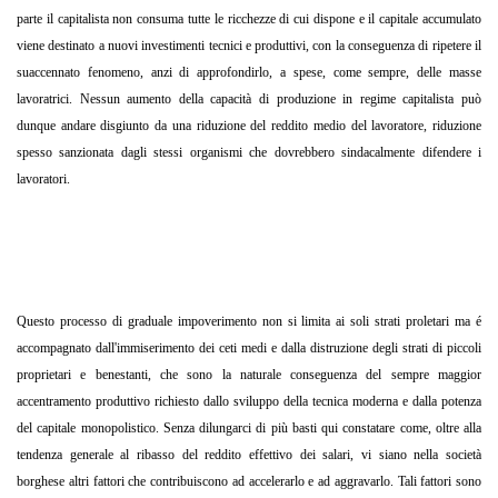
parte il capitalista non consuma tutte le ricchezze di cui dispone e il capitale accumulato
viene destinato a nuovi investimenti tecnici e produttivi, con la conseguenza di ripetere il
suaccennato fenomeno, anzi di approfondirlo, a spese, come sempre, delle masse
lavoratrici. Nessun aumento della capacità di produzione in regime capitalista può
dunque andare disgiunto da una riduzione del reddito medio del lavoratore, riduzione
spesso sanzionata dagli stessi organismi che dovrebbero sindacalmente difendere i
lavoratori.
Questo processo di graduale impoverimento non si limita ai soli strati proletari ma é
accompagnato dall'immiserimento dei ceti medi e dalla distruzione degli strati di piccoli
proprietari e benestanti, che sono la naturale conseguenza del sempre maggior
accentramento produttivo richiesto dallo sviluppo della tecnica moderna e dalla potenza
del capitale monopolistico. Senza dilungarci di più basti qui constatare come, oltre alla
tendenza generale al ribasso del reddito effettivo dei salari, vi siano nella società
borghese altri fattori che contribuiscono ad accelerarlo e ad aggravarlo. Tali fattori sono