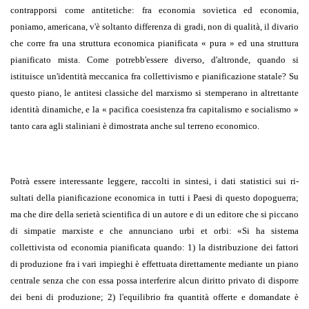
contrapporsi come antitetiche: fra economia sovietica ed economia,
poniamo, americana, v'è soltanto differenza di gradi, non di qualità, il divario
che corre fra una struttura economica pianificata « pura » ed una struttura
pianificato mista. Come potrebb'essere diverso, d'altronde, quando si
istituisce un'identità meccanica fra collettivismo e pianificazione statale? Su
questo piano, le anti­tesi classiche del marxismo si stemperano in altrettante
identità dinamiche, e la « pacifica coesistenza fra capitalismo e socialismo »
tanto cara agli staliniani è dimostrata anche sul terreno economico.
Potrà essere interessante leggere, raccolti in sintesi, i dati statistici sui ri­
sultati della pianificazione economica in tutti i Paesi di questo dopoguerra;
ma che dire della serietà scientifica di un autore e di un editore che si piccano
di simpatie marxiste e che annunciano urbi et orbi: «Si ha sistema
collettivista od economia pianificata quando: 1) la distribuzione dei fattori
di produzione fra i vari impieghi è effettuata direttamente mediante un piano
centrale senza che con essa possa interferire alcun diritto privato di disporre
dei beni di pro­duzione; 2) l'equilibrio fra quantità offerte e domandate è