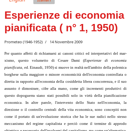
Esperienze di economia
pianificata ( n° 1, 1950)
Prometeo (1946-1952)
14 Novembre 2009
Per quanto affetti di richiamarsi ai canoni critici ed interpretativi del mar­
xismo, questo volumetto di Cesare Dami (
Esperienze di economia
pianificata
, ed. Einaudi, 1950) si muove in realtà nell'ambito della polemica
borghese sulla maggiore o minore economicità dell'economia controllata o
diretta in rappor­to all'economia della cosiddetta libera concorrenza, e il suo
assunto è dimo­strare, cifre alla mano, come gli incrementi produttivi di
questo dopoguerra siano stati possibili solo in virtù della pianificazione
economica. In altre pa­role, l'intervento dello Stato nell'economia, la
direzione o il controllo centrali della vita economica, sono concepiti non
come il portato di un'evoluzione sto­rica che ha le sue radici nello stesso
meccanismo del regime capitalista e per­ciò come il termine di approdo
obiettivo e necessario dell'evolversi del capi­talismo, ma come un'alternativa,