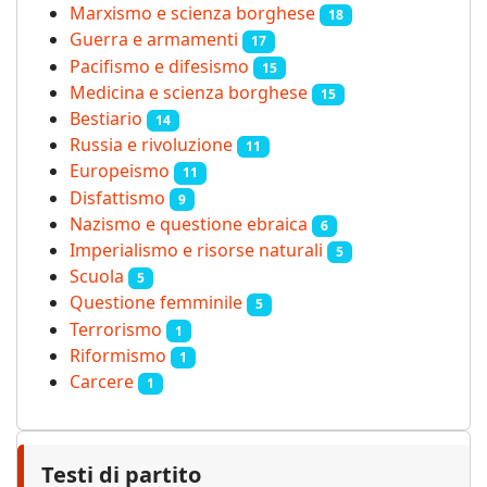
Marxismo e scienza borghese
18
Guerra e armamenti
17
Pacifismo e difesismo
15
Medicina e scienza borghese
15
Bestiario
14
Russia e rivoluzione
11
Europeismo
11
Disfattismo
9
Nazismo e questione ebraica
6
Imperialismo e risorse naturali
5
Scuola
5
Questione femminile
5
Terrorismo
1
Riformismo
1
Carcere
1
Testi di partito