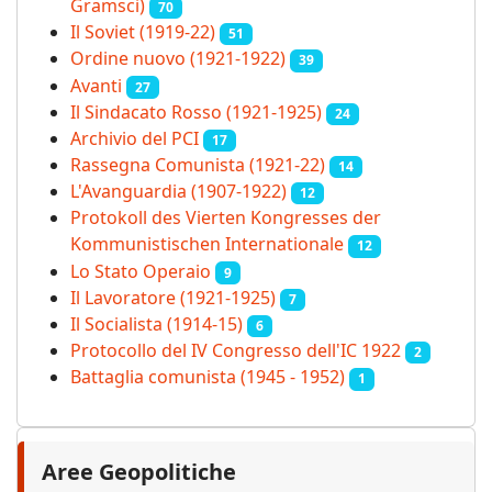
Gramsci)
70
Il Soviet (1919‑22)
51
Ordine nuovo (1921-1922)
39
Avanti
27
Il Sindacato Rosso (1921-1925)
24
Archivio del PCI
17
Rassegna Comunista (1921‑22)
14
L'Avanguardia (1907-1922)
12
Protokoll des Vierten Kongresses der
Kommunistischen Internationale
12
Lo Stato Operaio
9
Il Lavoratore (1921-1925)
7
Il Socialista (1914‑15)
6
Protocollo del IV Congresso dell'IC 1922
2
Battaglia comunista (1945 - 1952)
1
Aree Geopolitiche