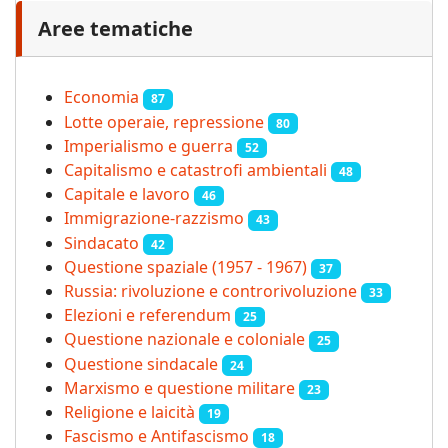
Aree tematiche
Economia
87
Lotte operaie, repressione
80
Imperialismo e guerra
52
Capitalismo e catastrofi ambientali
48
Capitale e lavoro
46
Immigrazione-razzismo
43
Sindacato
42
Questione spaziale (1957 - 1967)
37
Russia: rivoluzione e controrivoluzione
33
Elezioni e referendum
25
Questione nazionale e coloniale
25
Questione sindacale
24
Marxismo e questione militare
23
Religione e laicità
19
Fascismo e Antifascismo
18