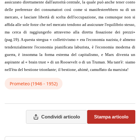
assicurato diretta­mente dall'autorità centrale, la quale può anche tener conto
delle preferenze dei consumatori così come si manifesterebbero su di un
mercato, e lasciare libertà di scelta dell'occupazione, ma comunque non si
affida alle sole forze che nel mercato tendono ad assicurare l'equilibrio stesso,
ma cerca di raggiun­gerlo attraverso alla diretta fissazione dei prezzi»
(pag.19). A questa stregua « collettivismo » era l'economia nazista, è almeno
tendenzialmente l'economia pianificata laburista, è l'economia moderna di
guerra, è insomma la forma e­strema del capitalismo, e Marx diventa un
aspirante al « brain trust » di un Roosevelt o di un Truman.
Ma tant'è: siamo
nell'èra del bestione trionfante; il bestione, ahimè, ca­muffato da marxista!
Prometeo (1946 - 1952)
Condividi articolo
Stampa articolo