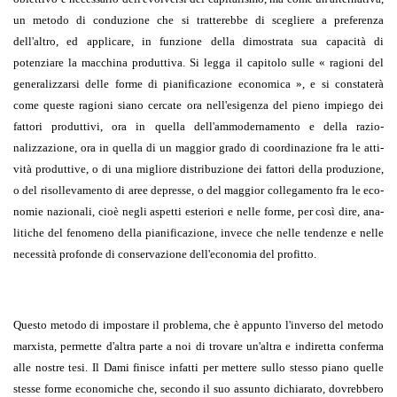
un metodo di conduzione che si tratterebbe di scegliere a preferenza
dell'altro, ed applicare, in funzione della dimostrata sua capacità di
potenziare la macchina produttiva. Si legga il capitolo sulle « ragioni del
generalizzarsi delle forme di pianificazione economica », e si con­staterà
come queste ragioni siano cercate ora nell'esigenza del pieno im­piego dei
fattori produttivi, ora in quella dell'ammodernamento e della razio­
nalizzazione, ora in quella di un maggior grado di coordinazione fra le atti­
vità produttive, o di una migliore distribuzione dei fattori della produzione,
o del risollevamento di aree depresse, o del maggior collegamento fra le eco­
nomie nazionali, cioè negli aspetti esteriori e nelle forme, per così dire, ana­
litiche del fenomeno della pianificazione, invece che nelle tendenze e nelle
necessità profonde di conservazione dell'economia del profitto.
Questo metodo di impostare il problema, che è appunto l'inverso del meto­do
marxista, permette d'altra parte a noi di trovare un'altra e indiretta confer­ma
alle nostre tesi. Il Dami finisce infatti per mettere sullo stesso piano quelle
stesse forme economiche che, secondo il suo assunto dichiarato, dovrebbero