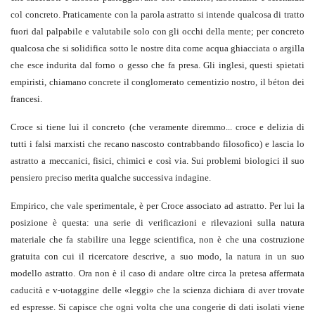
col concreto. Praticamente con la parola astratto si intende qualcosa di tratto
fuori dal palpabile e valutabile solo con gli occhi della mente; per concreto
qualcosa che si solidifica sotto le nostre dita come acqua ghiacciata o argilla
che esce indurita dal forno o gesso che fa presa. Gli inglesi, questi spietati
empiristi, chiamano concrete il conglomerato cementizio nostro, il béton dei
francesi.
Croce si tiene lui il concreto (che veramente diremmo... croce e delizia di
tutti i falsi marxisti che recano nascosto contrabbando filosofico) e lascia lo
astratto a meccanici, fisici, chimici e così via. Sui problemi biologici il suo
pensiero preciso merita qualche successiva indagine.
Empirico, che vale sperimentale, è per Croce associato ad astratto. Per lui la
posizione è questa: una serie di verificazioni e rilevazioni sulla natura
materiale che fa stabilire una legge scientifica, non è che una costruzione
gratuita con cui il ricercatore descrive, a suo modo, la natura in un suo
modello astratto. Ora non è il caso di andare oltre circa la pretesa affermata
caducità e v-uotaggine delle «leggi» che la scienza dichiara di aver trovate
ed espresse. Si capisce che ogni volta che una congerie di dati isolati viene