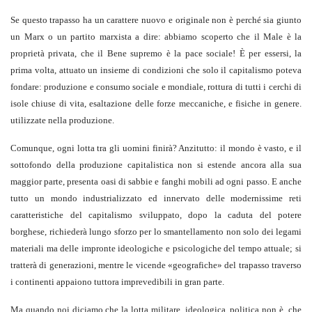
Se questo trapasso ha un carattere nuovo e originale non è perché sia giunto
un Marx o un partito marxista a dire: abbiamo scoperto che il Male è la
proprietà privata, che il Bene supremo è la pace sociale! È per essersi, la
prima volta, attuato un insieme di condizioni che solo il capitalismo poteva
fondare: produzione e consumo sociale e mondiale, rottura di tutti i cerchi di
isole chiuse di vita, esaltazione delle forze meccaniche, e fisiche in genere.
utilizzate nella produzione.
Comunque, ogni lotta tra gli uomini finirà? Anzitutto: il mondo è vasto, e il
sottofondo della produzione capitalistica non si estende ancora alla sua
maggior parte, presenta oasi di sabbie e fanghi mobili ad ogni passo. E anche
tutto un mondo industrializzato ed innervato delle modernissime reti
caratteristiche del capitalismo sviluppato, dopo la caduta del potere
borghese, richiederà lungo sforzo per lo smantellamento non solo dei legami
materiali ma delle impronte ideologiche e psicologiche del tempo attuale; si
tratterà di generazioni, mentre le vicende «geografiche» del trapasso traverso
i continenti appaiono tuttora imprevedibili in gran parte.
Ma quando noi diciamo che la lotta militare, ideologica, politica non è, che