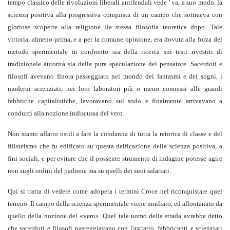
tempo classico delle rivoluzioni liberali antifeudali vede ' va, a suo modo, la
scienza positiva alla progressiva conquista di un campo che sottraeva con
gloriose scoperte alla religione Ila stessa filosofia teoretica dopo. Tale
vittoria, almeno prima, e a per la comune opinione, era dovuta alla forza del
metodo sperimentale in confronto sia della ricerca sui testi rivestiti di
tradizionale autorità sia della pura speculazione del pensatore. Sacerdoti e
filosofi avevano finora passeggiato nel mondo dei fantasmi e dei sogni, i
moderni scienziati, nei loro laboratori più o meno connessi alle grandi
fabbriche capitalistiche, lavoravano sul sodo e finalmente arrivavano a
condurci alla nozione indiscussa del vero.
Non siamo affatto ostili a fare la condanna di tutta la retorica di classe e del
filisteismo che fu edificato su questa deificazione della scienza positiva, a
fini sociali, e per evitare che il possente strumento di indagine potesse agire
non sugli ordini del padrone ma su quelli dei suoi salariati.
Qui si tratta di vedere come adopera i termini Croce nel riconquistare quel
terreno. Il campo della scienza sperimentale viene umiliato, ed allontanato da
quello della nozione del «vero». Quel tale uomo della strada avrebbe detto
che sacerdoti e filosofi pasteggiavano con l'astratto, fabbricanti e scienziati