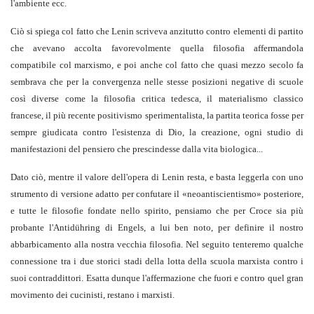
l'ambiente ecc.
Ciò si spiega col fatto che Lenin scriveva anzitutto contro elementi di partito
che avevano accolta favorevolmente quella filosofia affermandola
compatibile col marxismo, e poi anche col fatto che quasi mezzo secolo fa
sembrava che per la convergenza nelle stesse posizioni negative di scuole
così diverse come la filosofia critica tedesca, il materialismo classico
francese, il più recente positivismo sperimentalista, la partita teorica fosse per
sempre giudicata contro l'esistenza di Dio, la creazione, ogni studio di
manifestazioni del pensiero che prescindesse dalla vita biologica...
Dato ciò, mentre il valore dell'opera di Lenin resta, e basta leggerla con uno
strumento di versione adatto per confutare il «neoantiscientismo» posteriore,
e tutte le filosofie fondate nello spirito, pensiamo che per Croce sia più
probante l'Antidühring di Engels, a lui ben noto, per definire il nostro
abbarbicamento alla nostra vecchia filosofia. Nel seguito tenteremo qualche
connessione tra i due storici stadi della lotta della scuola marxista contro i
suoi contraddittori. Esatta dunque l'affermazione che fuori e contro quel gran
movimento dei cucinisti, restano i marxisti.