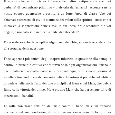
Il nostro schema «ufficiale» è invece ben altro: antipreistoria (per voi
barbarie) di comunismo primitivo - preistoria dell'umanità raccontata nelle
vostre epopee guerresche e costituita da lotte feroci di classe (che voi
chiamate succedersi di civiltà o attuarsi dei valori dello spirito) - storia che si
inizia colla soppressione delle classi, la cui inesauribile fecondità è a voi
negato, a noi dato solo in piccola parte, di antevedere!
Poco male sarebbe la semplice «ignorano elenchi»; e conviene andare più
alla sostanza della questione.
Forse appena i più antichi degli utopisti ridussero la questione alla battaglia
contro un principio cattivo che si rinviene in ogni organizzazione umana, e
che, finalmente «isolato» come un virus qualunque, si riuscirà un giorno ad
espellere fondando l'èra dell'umanità felice. A costoro si potrebbe addebitare
di vedere nella storia l'urto dei due principii del Bene e del Male, che debba
finire colla vittoria del primo. Ma è proprio Marx che ha per sempre tolto di
mezzo simili banalità.
La lotta non nasce dall'urto del male contro il bene, ma è un trapasso
necessario ed una condizione, di tutta una successiva serie di lotte, e poi