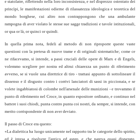
e statolatre, riflettendo nella loro inconsistenza, e nel disprezzo ostentato dei
princìpi, le manifestazioni odierne di rilassatezza ideologica e teoretica del
mondo borghese, cui altro non contrappongono che una ambulante
rampogna di aver violato le stesse sue sagge tradizioni e tavole istituzionali,
or qua or là, or quinci or quindi.
In quella prima nota, fedeli al metodo di non riproporre queste vaste
questioni con la pretesa di nuove trame e di originali sistematiche; come ce
ne rifacevamo, si intende, a passi cruciali delle opere di Marx e di Engels,
volemmo scegliere per nostra ed altrui chiarezza un punto di riferimento
avverso, se si vuole una direttrice di tiro - trattasi appunto di sottolineare il
dissenso e il disgusto contro i corrivi lanciatori di sassi in piccionaia, e se
volete ingabbiatosi di colombe nell'arsenale delle munizioni - e trovammo il
punto di riferimento nel Croce, in quanto espositore ordinato, e continuo nel
battere i suoi chiodi, punta contro punta coi nostri, da sempre, si intende, con
merito corrispondente di non aver deviato.
Il passo di Croce era questo:
«
La dialettica ha luogo unicamente nel rapporto tra le categorie dello spirito,
ed è intesa a risolvere l'antico ed aspro, e che pareva quasi disperato,