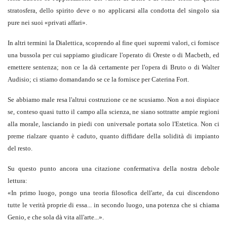
stratosfera, dello spirito deve o no applicarsi alla condotta del singolo sia
pure nei suoi «privati affari».
In altri termini la Dialettica, scoprendo al fine quei supremi valori, ci fornisce
una bussola per cui sappiamo giudicare l'operato di Oreste o di Macbeth, ed
emettere sentenza; non ce la dà certamente per l'opera di Bruto o di Walter
Audisio; ci stiamo domandando se ce la fornisce per Caterina Fort.
Se abbiamo male resa l'altrui costruzione ce ne scusiamo. Non a noi dispiace
se, conteso quasi tutto il campo alla scienza, ne siano sottratte ampie regioni
alla morale, lasciando in piedi con universale portata solo l'Estetica. Non ci
preme rialzare quanto è caduto, quanto diffidare della solidità di impianto
del resto.
Su questo punto ancora una citazione confermativa della nostra debole
lettura:
«
In primo luogo, pongo una teoria filosofica dell'arte, da cui discendono
tutte le verità proprie di essa... in secondo luogo, una potenza che si chiama
Genio, e che sola dà vita all'arte
...».