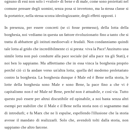
ognuno di essi non solo i «valori» di bene e di male, come sono proiettati nel
comune pensare degli uomini, senza posa si invertono, ma la stessa classe si
fa portatrice, nella stessa scorza ideologizzante, degli effetti opposti. i
In presenza, per essere concreti (se ci fosse permesso), della lotta della
borghesia, noi vediamo in questa un fattore rivoluzionario fino a tanto che si
tratta di abbattere gli istituti medioevali e feudali. Non condanniamo quindi
tale lotta al grido che incredibilmente ci si presta: viva la Pace! Anzitutto una
simile lotta non può condurre alla pace sociale (né alla pace tra gli Stati), e
noi ben lo sappiamo. Ma affrettiamo che in essa vinca la borghesia proprio
perché ciò ci fa andare verso un'altra lotta; quella del moderno proletariato
contro la borghesia. La borghesia dunque è Male ed è Bene nella storia, le
lotte della borghesia sono Male e sono Bene, la pace fino a che vi è
capitalismo non è né Male né Bene, perché non è attuabile, e così via. Tutto
questo può essere per altrui discutibile ed opinabile, a noi basta senza altri
esempi per stabilire che il Male e il Bene nella storia non ci sognammo mai
di introdurli; e fu Marx che ne li espulse, espellendo l'illusione che la storia
avesse il mandato di realizzarli. Solo che, avendoli tolti dalla storia, non
sappiamo che altro farcene.