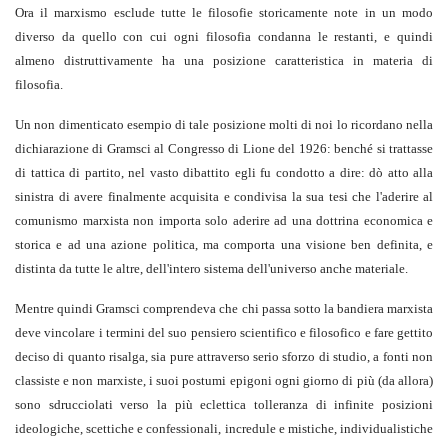
Ora il marxismo esclude tutte le filosofie storicamente note in un modo
diverso da quello con cui ogni filosofia condanna le restanti, e quindi
almeno distruttivamente ha una posizione caratteristica in materia di
filosofia.
Un non dimenticato esempio di tale posizione molti di noi lo ricordano nella
dichiarazione di Gramsci al Congresso di Lione del 1926: benché si trattasse
di tattica di partito, nel vasto dibattito egli fu condotto a dire: dò atto alla
sinistra di avere finalmente acquisita e condivisa la sua tesi che l'aderire al
comunismo marxista non importa solo aderire ad una dottrina economica e
storica e ad una azione politica, ma comporta una visione ben definita, e
distinta da tutte le altre, dell'intero sistema dell'universo anche materiale.
Mentre quindi Gramsci comprendeva che chi passa sotto la bandiera marxista
deve vincolare i termini del suo pensiero scientifico e filosofico e fare gettito
deciso di quanto risalga, sia pure attraverso serio sforzo di studio, a fonti non
classiste e non marxiste, i suoi postumi epigoni ogni giorno di più (da allora)
sono sdrucciolati verso la più eclettica tolleranza di infinite posizioni
ideologiche, scettiche e confessionali, incredule e mistiche, individualistiche