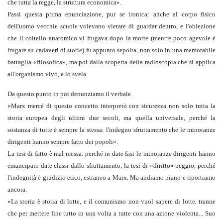
che tutta la regge, la struttura economica
».
Passi questa prima enunciazione, pur se ironica: anche al corpo fisico
dell'uomo vecchie scuole volevano vietare di guardar dentro, e l'obiezione
che il coltello anatomico vi frugava dopo la morte (mentre poco agevole è
frugare su cadaveri di storie) fu appunto sepolta, non solo in una memorabile
battaglia «filosofica», ma poi dalla scoperta della radioscopia che si applica
all'organismo vivo, e lo svela.
Da questo punto in poi denunziamo il verbale.
«
Marx mercé di questo concetto interpretò con sicurezza non solo tutta la
storia europea degli ultimi due secoli, ma quella universale, perché la
sostanza di tutte è sempre la stessa: l'indegno sfruttamento che le minoranze
dirigenti hanno sempre fatto dei popoli
».
La tesi di fatto è mal messa. perché in date fasi le minoranze dirigenti hanno
emancipato date classi dallo sfruttamento; la tesi di «diritto» peggio, perché
l'indegnità è giudizio etico, estraneo a Marx. Ma andiamo piano e riportiamo
ancora.
«
La storia è storia di lotte, e il comunismo non vuol sapere di lotte, tranne
che per mettere fine tutto in una volta a tutte con una azione violenta... Suo