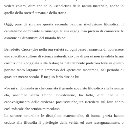
vedere chiaro, oltre che nello «scheletro» della natura materiale, anche in
quello della società umana e della storia.
Oggi, pure di rinviare questa seconda paurosa rivoluzione filosofica, il
capitalismo dominante si rimangia la sua orgogliosa pretesa di conoscere le
ossature e i dinamismi del mondo fisico.
Benedetto Croce (che nella sua serietà ad ogni passo rammenta di non essere
uno specifico cultore di scienze naturali, ciò che di per sé non invalida la sua
costruzione «poggiata sulla testa») fa naturalmente poderosa leva su questo
portato tanto largamente ammesso del «pensiero moderno», nel periodo di
quasi un mezzo secolo. È meglio farlo dire da lui.
«
Se mi si domanda in che consista il grande acquisto filosofico che la nostra
età, ancorché senza troppo avvedersene, ha fatto, direi che è il
capovolgimento delle credenze positivistiche, un ricredersi sul loro conto
così radicale che sembra miracoloso.
Le scienze naturali e le discipline matematiche, di buona grazia hanno
ceduto alla filosofia il privilegio della verità, ed esse rassegnatamente, o