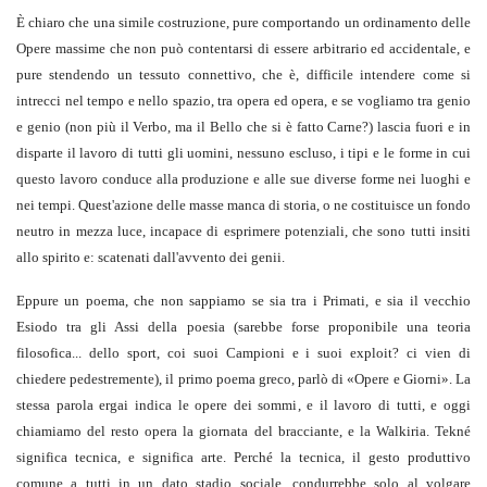
È chiaro che una simile costruzione, pure comportando un ordinamento delle
Opere massime che non può contentarsi di essere arbitrario ed accidentale, e
pure stendendo un tessuto connettivo, che è, difficile intendere come si
intrecci nel tempo e nello spazio, tra opera ed opera, e se vogliamo tra genio
e genio (non più il Verbo, ma il Bello che si è fatto Carne?) lascia fuori e in
disparte il lavoro di tutti gli uomini, nessuno escluso, i tipi e le forme in cui
questo lavoro conduce alla produzione e alle sue diverse forme nei luoghi e
nei tempi. Quest'azione delle masse manca di storia, o ne costituisce un fondo
neutro in mezza luce, incapace di esprimere potenziali, che sono tutti insiti
allo spirito e: scatenati dall'avvento dei genii.
Eppure un poema, che non sappiamo se sia tra i Primati, e sia il vecchio
Esiodo tra gli Assi della poesia (sarebbe forse proponibile una teoria
filosofica... dello sport, coi suoi Campioni e i suoi exploit? ci vien di
chiedere pedestremente), il primo poema greco, parlò di «Opere e Giorni». La
stessa parola ergai indica le opere dei sommi, e il lavoro di tutti, e oggi
chiamiamo del resto opera la giornata del bracciante, e la Walkiria. Tekné
significa tecnica, e significa arte. Perché la tecnica, il gesto produttivo
comune a tutti in un dato stadio sociale, condurrebbe solo al volgare