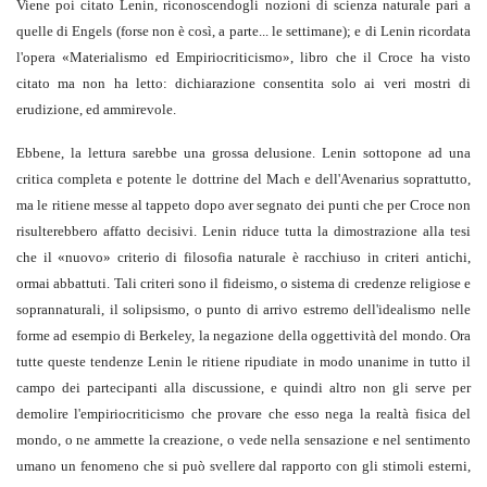
Viene poi citato Lenin, riconoscendogli nozioni di scienza naturale pari a
quelle di Engels (forse non è così, a parte... le settimane); e di Lenin ricordata
l'opera «Materialismo ed Empiriocriticismo», libro che il Croce ha visto
citato ma non ha letto: dichiarazione consentita solo ai veri mostri di
erudizione, ed ammirevole.
Ebbene, la lettura sarebbe una grossa delusione. Lenin sottopone ad una
critica completa e potente le dottrine del Mach e dell'Avenarius soprattutto,
ma le ritiene messe al tappeto dopo aver segnato dei punti che per Croce non
risulterebbero affatto decisivi. Lenin riduce tutta la dimostrazione alla tesi
che il «nuovo» criterio di filosofia naturale è racchiuso in criteri antichi,
ormai abbattuti. Tali criteri sono il fideismo, o sistema di credenze religiose e
soprannaturali, il solipsismo, o punto di arrivo estremo dell'idealismo nelle
forme ad esempio di Berkeley, la negazione della oggettività del mondo. Ora
tutte queste tendenze Lenin le ritiene ripudiate in modo unanime in tutto il
campo dei partecipanti alla discussione, e quindi altro non gli serve per
demolire l'empiriocriticismo che provare che esso nega la realtà fisica del
mondo, o ne ammette la creazione, o vede nella sensazione e nel sentimento
umano un fenomeno che si può svellere dal rapporto con gli stimoli esterni,