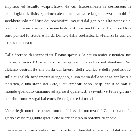
empirico ed astratto «capitolato», da cui faticosamente si costrussero la
tecnologia e la fisica sperimentale e matematica; e la grandezza, la nobiltà,
sarebbero solo nell'Arte dei pochissimi investiti dal genio ad alto potenziale,
la cui conoscenza soltanto permette di costruire una Dottrina? Lavoro ed Arte
sono per noi lo stesso, e fin da Dante e dalla scolastica la violenza in essi era
lo stesso peccato.
Dalla dottrina dei rapporti tra l'uomo-specie e la natura amica e nemica, noi
non espelliamo l'Arte ed i suoi fastigi con un calcio nel deretano. Noi
diciamo costruibile una storia del lavoro, della tecnica e della produzione,
sulle cui solide fondamenta si reggono, e una storia della scienza applicata e
teoretica, e una storia dell'Arte, i cui prodotti sono inesplicabili se non si
intende quel duro cammino ad aprire il quale tutti i viventi - e tutti i giorni -
contribuirono. «Ergai kai emèrai!» («Opere e Giorni»).
L'arte degli uomini espresse non qual fosse la potenza del Genio, ma quale
grado avesse raggiunta quella che Marx chiamò la potenza di specie.
Che anche la prima vada oltre lo stretto confine della persona, idolatrata da