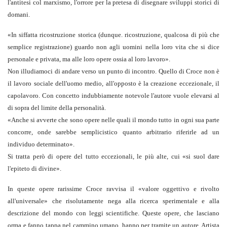
l'antitesi col marxismo, l'orrore per la pretesa di disegnare sviluppi storici di
domani.
«
In siffatta ricostruzione storica
(dunque. ricostruzione, qualcosa di più che
semplice registrazione)
guardo non agli uomini nella loro vita che si dice
personale e privata, ma alle loro opere ossia al loro lavoro
».
Non illudiamoci di andare verso un punto di incontro. Quello di Croce non è
il lavoro sociale dell'uomo medio, all'opposto è la creazione eccezionale, il
capolavoro. Con concetto indubbiamente notevole l'autore vuole elevarsi al
di sopra del limite della personalità.
«
Anche si avverte che sono opere nelle quali il mondo tutto in ogni sua parte
concorre, onde sarebbe semplicistico quanto arbitrario riferirle ad un
individuo determinato
».
Si tratta però di opere del tutto eccezionali, le più alte, cui «si suol dare
l'epiteto di divine».
In queste opere rarissime Croce ravvisa il «valore oggettivo e rivolto
all'universale» che risolutamente nega alla ricerca sperimentale e alla
descrizione del mondo con leggi scientifiche. Queste opere, che lasciano
orma e fanno tappa nel cammino umano, hanno per tramite un autore, Artista