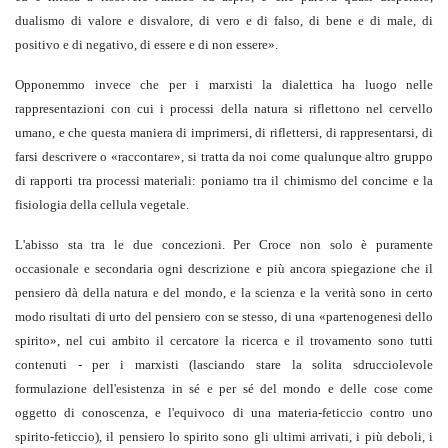
dualismo di valore e disvalore, di vero e di falso, di bene e di male, di
positivo e di negativo, di essere e di non essere
».
Opponemmo invece che per i marxisti la dialettica ha luogo nelle
rappresentazioni con cui i processi della natura si riflettono nel cervello
umano, e che questa maniera di imprimersi, di riflettersi, di rappresentarsi, di
farsi descrivere o «raccontare», si tratta da noi come qualunque altro gruppo
di rapporti tra processi materiali: poniamo tra il chimismo del concime e la
fisiologia della cellula vegetale.
L'abisso sta tra le due concezioni. Per Croce non solo è puramente
occasionale e secondaria ogni descrizione e più ancora spiegazione che il
pensiero dà della natura e del mondo, e la scienza e la verità sono in certo
modo risultati di urto del pensiero con se stesso, di una «partenogenesi dello
spirito», nel cui ambito il cercatore la ricerca e il trovamento sono tutti
contenuti - per i marxisti (lasciando stare la solita sdrucciolevole
formulazione dell'esistenza in sé e per sé del mondo e delle cose come
oggetto di conoscenza, e l'equivoco di una materia-feticcio contro uno
spirito-feticcio), il pensiero lo spirito sono gli ultimi arrivati, i più deboli, i