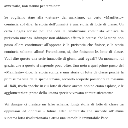
avversario, non stanno per terminare.
Se vogliamo stare alla «lettera» del marxismo, un certo «Manifesto»
comincia col dire: la storia dell'umanità è una storia di lotte di classe. Un
certo Engels scrisse poi che con la rivoluzione comunista «finisce la
preistoria umana». Adunque non abbiamo affatto la pretesa che la storia non
possa allora continuare: all'opposto è la preistoria che finisce, e la storia
comincia soltanto allora! Pretendiamo, sì, che finiranno le. lotte di classe.
Vuol dire questo una serie immobile di giorni tutti eguali? Un momento, di
grazia, che a questo si risponde poco oltre. Una nota a quel primo passo del
«Manifesto» dice: la storia scritta è una storia di lotte di classe perché la
primissima vita della specie umana, secondo scoperte posteriori in massima
al 1848, rivela epoche in cui lotte di classe ancora non ne erano esplose, e le
agglomerazioni prime della umana specie vivevano comunisticamente.
Voi dunque ci prestate un falso schema: lunga storia di lotte di classe tra
oppressori ed oppressi - futuro Eden comunista che succede all'ultima
suprema lotta rivoluzionaria e attua una immobile immutabile Pace.