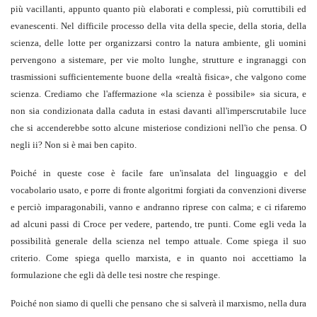
più vacillanti, appunto quanto più elaborati e complessi, più corruttibili ed
evanescenti. Nel difficile processo della vita della specie, della storia, della
scienza, delle lotte per organizzarsi contro la natura ambiente, gli uomini
pervengono a sistemare, per vie molto lunghe, strutture e ingranaggi con
trasmissioni sufficientemente buone della «realtà fisica», che valgono come
scienza. Crediamo che l'affermazione «la scienza è possibile» sia sicura, e
non sia condizionata dalla caduta in estasi davanti all'imperscrutabile luce
che si accenderebbe sotto alcune misteriose condizioni nell'io che pensa. O
negli ii? Non si è mai ben capito.
Poiché in queste cose è facile fare un'insalata del linguaggio e del
vocabolario usato, e porre di fronte algoritmi forgiati da convenzioni diverse
e perciò imparagonabili, vanno e andranno riprese con calma; e ci rifaremo
ad alcuni passi di Croce per vedere, partendo, tre punti. Come egli veda la
possibilità generale della scienza nel tempo attuale. Come spiega il suo
criterio. Come spiega quello marxista, e in quanto noi accettiamo la
formulazione che egli dà delle tesi nostre che respinge.
Poiché non siamo di quelli che pensano che si salverà il marxismo, nella dura