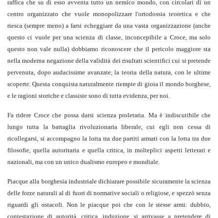
raffica che su di esso avventa tutto un nemico mondo, con circolari di un
centro organizzato che vuole monopolizzare l'ortodossia teoretica e che
riesca (sempre meno) a farsi echeggiare da una vasta organizzazione (anche
questo ci vuole per una scienza di classe, inconcepibile a Croce, ma solo
questo non vale nulla) dobbiamo riconoscere che il pericolo maggiore sta
nella moderna negazione della validità dei risultati scientifici cui si pretende
pervenuta, dopo audacissime avanzate, la teoria della natura, con le ultime
scoperte. Questa conquista naturalmente riempie di gioia il mondo borghese,
e le ragioni storiche e classiste sono di tutta evidenza, per noi.
Fa ridere Croce che possa darsi scienza proletaria. Ma è indiscutibile che
lungo tutta la battaglia rivoluzionaria liberale, cui egli non cessa di
ricollegarsi, si accompagno la lotta tra due partiti armati con la lotta tra due
filosofie, quella autoritaria e quella critica, in molteplici aspetti letterari e
nazionali, ma con un unico dualismo europeo e mondiale.
Piacque alla borghesia industriale dichiarare possibile sicuramente la scienza
delle forze naturali al di fuori di normative sociali o religiose, e spezzò senza
riguardi gli ostacoli. Non le piacque poi che con le stesse armi: dubbio,
contestazione di autorità, critica, induzione, si arrivasse a pretendere di