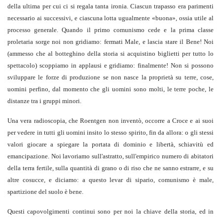
della ultima per cui ci si regala tanta ironia. Ciascun trapasso era parimenti
necessario ai successivi, e ciascuna lotta ugualmente «buona», ossia utile al
processo generale. Quando il primo comunismo cede e la prima classe
proletaria sorge noi non gridiamo: fermati Male, e lascia stare il Bene! Noi
(ammesso che al botteghino della storia si acquistino biglietti per tutto lo
spettacolo) scoppiamo in applausi e gridiamo: finalmente! Non si possono
sviluppare le forze di produzione se non nasce la proprietà su terre, cose,
uomini perfino, dal momento che gli uomini sono molti, le terre poche, le
distanze tra i gruppi minori.
Una vera radioscopia, che Roentgen non inventò, occorre a Croce e ai suoi
per vedere in tutti gli uomini insito lo stesso spirito, fin da allora: o gli stessi
valori giocare a spiegare la portata di dominio e libertà, schiavitù ed
emancipazione. Noi lavoriamo sull'astratto, sull'empirico numero di abitatori
della terra fertile, sulla quantità di grano o di riso che ne sanno estrarre, e su
altre cosucce, e diciamo: a questo levar di sipario, comunismo è male,
spartizione del suolo è bene.
Questi capovolgimenti continui sono per noi la chiave della storia, ed in