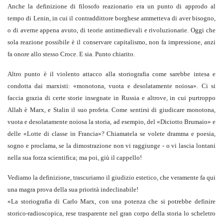
Anche la definizione di filosofo reazionario era un punto di approdo al
tempo di Lenin, in cui il contraddittore borghese ammetteva di aver bisogno,
o di averne appena avuto, di teorie antimedievali e rivoluzionarie. Oggi che
sola reazione possibile è il conservare capitalismo, non fa impressione, anzi
fa onore allo stesso Croce. E sia. Punto chiarito.
Altro punto è il violento attacco alla storiografia come sarebbe intesa e
condotta dai marxisti: «monotona, vuota e desolatamente noiosa». Ci si
faccia grazia di certe storie insegnate in Russia e altrove, in cui purtroppo
Allah è Marx, e Stalin il suo profeta. Come sentirsi di giudicare monotona,
vuota e desolatamente noiosa la storia, ad esempio, del «Diciotto Brumaio» e
delle «Lotte di classe in Francia»? Chiamatela se volete dramma e poesia,
sogno e proclama, se la dimostrazione non vi raggiunge - o vi lascia lontani
nella sua forza scientifica; ma poi, giù il cappello!
Vediamo la definizione, trascuriamo il giudizio estetico, che veramente fa qui
una magra prova della sua priorità indeclinabile!
«
La storiografia di Carlo Marx, con una potenza che si potrebbe definire
storico-radioscopica, rese trasparente nel gran corpo della storia lo scheletro