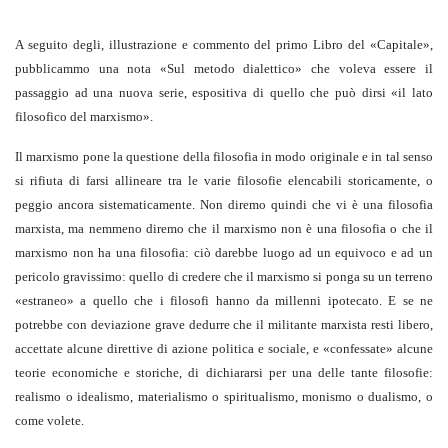
A seguito degli, illustrazione e commento del primo Libro del «Capitale»,
pubblicammo una nota «Sul metodo dialettico» che voleva essere il
passaggio ad una nuova serie, espositiva di quello che può dirsi «il lato
filosofico del marxismo».
Il marxismo pone la questione della filosofia in modo originale e in tal senso
si rifiuta di farsi allineare tra le varie filosofie elencabili storicamente, o
peggio ancora sistematicamente. Non diremo quindi che vi è una filosofia
marxista, ma nemmeno diremo che il marxismo non è una filosofia o che il
marxismo non ha una filosofia: ciò darebbe luogo ad un equivoco e ad un
pericolo gravissimo: quello di credere che il marxismo si ponga su un terreno
«estraneo» a quello che i filosofi hanno da millenni ipotecato. E se ne
potrebbe con deviazione grave dedurre che il militante marxista resti libero,
accettate alcune direttive di azione politica e sociale, e «confessate» alcune
teorie economiche e storiche, di dichiararsi per una delle tante filosofie:
realismo o idealismo, materialismo o spiritualismo, monismo o dualismo, o
come volete.