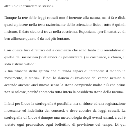
altrui o di persuadere se stesso
».
Dunque la rete delle leggi causali non è inerente alla natura, ma si fa e disfa
quasi a piacere nella testa raziocinante dello scienziato fisico; tutto è quindi
insicuro; il dato sicuro si trova nella coscienza. Esponiamo, per il tentativo di
ben allineare quanto è da noi più lontano.
Con queste luci direttrici della coscienza che sono tanto più orientative di
quelle del raziocinio (vietiamoci di polemizzare!) si costruisce, è chiaro, il
solo sistema valido:
«
Una filosofia dello spirito che ci renda capaci di intendere il mondo in
movimento, la storia».. E poi lo slancio di invasione del campo nemico si
accende ancora: «nel nuovo senso la storia comprende molto più che prima
non si solesse, perché abbraccia tutta intera la cosiddetta storia della natura
».
Infatti per Croce la storiografia è possibile, ma si riduce ad una registrazione
incessante ed indefinita dei concreti, e deve aborrire da leggi causali. La
storiografia di Croce è dunque una meteorologia degli eventi umani, a cui è
vietato ogni pronostico, ogni bollettino di previsione del tempo. Di qui