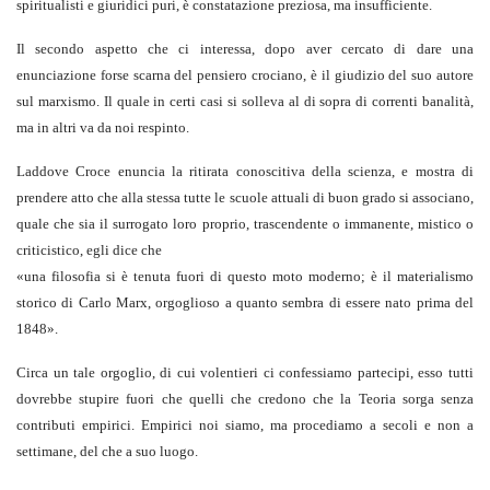
spiritualisti e giuridici puri, è constatazione preziosa, ma insufficiente.
Il secondo aspetto che ci interessa, dopo aver cercato di dare una
enunciazione forse scarna del pensiero crociano, è il giudizio del suo autore
sul marxismo. Il quale in certi casi si solleva al di sopra di correnti banalità,
ma in altri va da noi respinto.
Laddove Croce enuncia la ritirata conoscitiva della scienza, e mostra di
prendere atto che alla stessa tutte le scuole attuali di buon grado si associano,
quale che sia il surrogato loro proprio, trascendente o immanente, mistico o
criticistico, egli dice che
«
una filosofia si è tenuta fuori di questo moto moderno; è il materialismo
storico di Carlo Marx, orgoglioso a quanto sembra di essere nato prima del
1848
».
Circa un tale orgoglio, di cui volentieri ci confessiamo partecipi, esso tutti
dovrebbe stupire fuori che quelli che credono che la Teoria sorga senza
contributi empirici. Empirici noi siamo, ma procediamo a secoli e non a
settimane, del che a suo luogo.