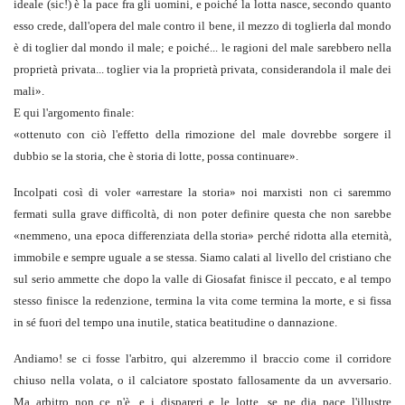
ideale
(sic!)
è la pace fra gli uomini, e poiché la lotta nasce, secondo quanto
esso crede, dall'opera del male contro il bene, il mezzo di toglierla dal mondo
è di toglier dal mondo il male; e poiché... le ragioni del male sarebbero nella
proprietà privata... toglier via la proprietà privata, considerandola il male dei
mali
».
E qui l'argomento finale:
«
ottenuto con ciò l'effetto della rimozione del male dovrebbe sorgere il
dubbio se la storia, che è storia di lotte, possa continuare
».
Incolpati così di voler «arrestare la storia» noi marxisti non ci saremmo
fermati sulla grave difficoltà, di non poter definire questa che non sarebbe
«nemmeno, una epoca differenziata della storia» perché ridotta alla eternità,
immobile e sempre uguale a se stessa. Siamo calati al livello del cristiano che
sul serio ammette che dopo la valle di Giosafat finisce il peccato, e al tempo
stesso finisce la redenzione, termina la vita come termina la morte, e si fissa
in sé fuori del tempo una inutile, statica beatitudine o dannazione.
Andiamo! se ci fosse l'arbitro, qui alzeremmo il braccio come il corridore
chiuso nella volata, o il calciatore spostato fallosamente da un avversario.
Ma arbitro non ce n'è, e i dispareri e le lotte, se ne dia pace l'illustre