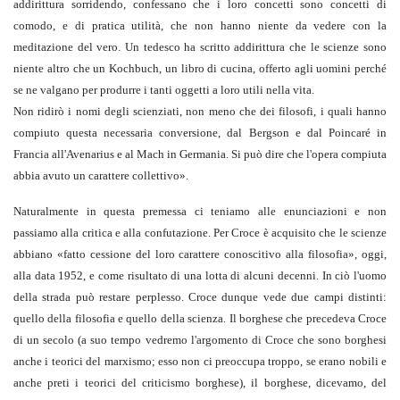
addirittura sorridendo, confessano che i loro concetti sono concetti di
comodo, e di pratica utilità, che non hanno niente da vedere con la
meditazione del vero. Un tedesco ha scritto addirittura che le scienze sono
niente altro che un Kochbuch, un libro di cucina, offerto agli uomini perché
se ne valgano per produrre i tanti oggetti a loro utili nella vita.
Non ridirò i nomi degli scienziati, non meno che dei filosofi, i quali hanno
compiuto questa necessaria conversione, dal Bergson e dal Poincaré in
Francia all'Avenarius e al Mach in Germania. Si può dire che l'opera compiuta
abbia avuto un carattere collettivo
».
Naturalmente in questa premessa ci teniamo alle enunciazioni e non
passiamo alla critica e alla confutazione. Per Croce è acquisito che le scienze
abbiano «fatto cessione del loro carattere conoscitivo alla filosofia», oggi,
alla data 1952, e come risultato di una lotta di alcuni decenni. In ciò l'uomo
della strada può restare perplesso. Croce dunque vede due campi distinti:
quello della filosofia e quello della scienza. Il borghese che precedeva Croce
di un secolo (a suo tempo vedremo l'argomento di Croce che sono borghesi
anche i teorici del marxismo; esso non ci preoccupa troppo, se erano nobili e
anche preti i teorici del criticismo borghese), il borghese, dicevamo, del