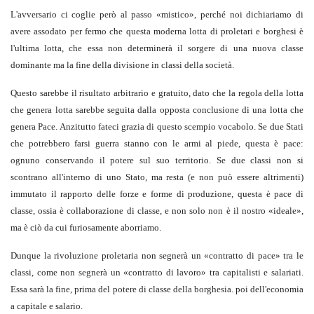
L'avversario ci coglie però al passo «mistico», perché noi dichiariamo di
avere assodato per fermo che questa moderna lotta di proletari e borghesi è
l'ultima lotta, che essa non determinerà il sorgere di una nuova classe
dominante ma la fine della divisione in classi della società.
Questo sarebbe il risultato arbitrario e gratuito, dato che la regola della lotta
che genera lotta sarebbe seguita dalla opposta conclusione di una lotta che
genera Pace. Anzitutto fateci grazia di questo scempio vocabolo. Se due Stati
che potrebbero farsi guerra stanno con le armi al piede, questa è pace:
ognuno conservando il potere sul suo territorio. Se due classi non si
scontrano all'interno di uno Stato, ma resta (e non può essere altrimenti)
immutato il rapporto delle forze e forme di produzione, questa è pace di
classe, ossia è collaborazione di classe, e non solo non è il nostro «ideale»,
ma è ciò da cui furiosamente aborriamo.
Dunque la rivoluzione proletaria non segnerà un «contratto di pace» tra le
classi, come non segnerà un «contratto di lavoro» tra capitalisti e salariati.
Essa sarà la fine, prima del potere di classe della borghesia. poi dell'economia
a capitale e salario.