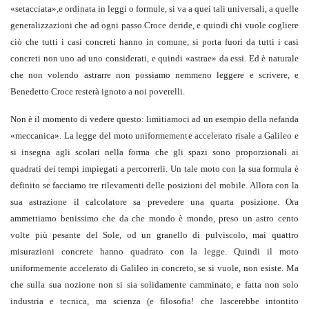
«setacciata»,e ordinata in leggi o formule, si va a quei tali universali, a quelle
generalizzazioni che ad ogni passo Croce deride, e quindi chi vuole cogliere
ciò che tutti i casi concreti hanno in comune, si porta fuori da tutti i casi
concreti non uno ad uno considerati, e quindi «astrae» da essi. Ed è naturale
che non volendo astrarre non possiamo nemmeno leggere e scrivere, e
Benedetto Croce resterà ignoto a noi poverelli.
Non è il momento di vedere questo: limitiamoci ad un esempio della nefanda
«meccanica». La legge del moto uniformemente accelerato risale a Galileo e
si insegna agli scolari nella forma che gli spazi sono proporzionali ai
quadrati dei tempi impiegati a percorrerli. Un tale moto con la sua formula è
definito se facciamo tre rilevamenti delle posizioni del mobile. Allora con la
sua astrazione il calcolatore sa prevedere una quarta posizione. Ora
ammettiamo benissimo che da che mondo è mondo, preso un astro cento
volte più pesante del Sole, od un granello di pulviscolo, mai quattro
misurazioni concrete hanno quadrato con la legge. Quindi il moto
uniformemente accelerato di Galileo in concreto, se si vuole, non esiste. Ma
che sulla sua nozione non si sia solidamente camminato, e fatta non solo
industria e tecnica, ma scienza (e filosofia! che lascerebbe intontito