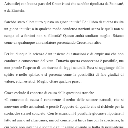
Aristotile) con buona pace del Croce è tesi che sarebbe ripudiata da Poincaré,
e da Einstein.
Sarebbe stato allora tutto questo un gioco inutile? Ed il libro di cucina risulta
un gioco inutile; o in qualche modo condensa nozioni senza le quali non si
campa ed a fortiori non si filosofa? Questo andrà studiato meglio. Stiamo
come un qualunque annunziatore presentando Croce, non altro.
Per lui dunque la scienza è un insieme di astrazioni e di empirismi che non
conduce a conoscenza del vero. Tuttavia questa conoscenza è possibile, ma
non prende l'aspetto di un sistema di leggi naturali. Essa si raggiunge dallo
spirito e nello spirito, e si presenta come la possibilità di fare giudizi di
valore, etici, estetici. Meglio citare qualche passo.
Croce esclude il concetto di causa dalle questioni storiche.
«
Il concetto di causa è certamente il nerbo delle scienze naturali, che si
muovono nelle astrazioni, e perciò l'opposto di quello che si richiede per la
storia, che sta nel concreto. Con le astrazioni è possibile giocare e riportare il
fatto ad una o ad altra causa; ma col concreto si ha da fare con la coscienza, la
cui voce non inganna e scopre ogni inganno quando si tratta di persuaderne