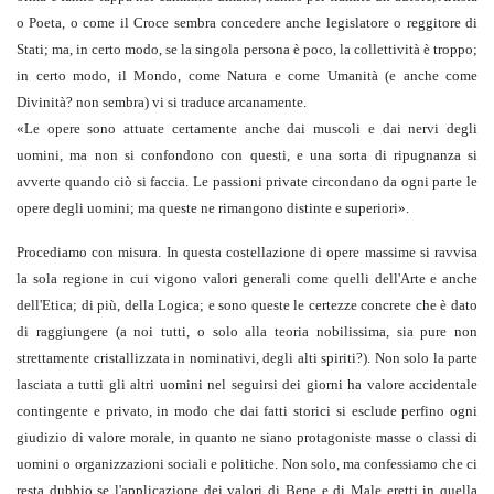
o Poeta, o come il Croce sembra concedere anche legislatore o reggitore di
Stati; ma, in certo modo, se la singola persona è poco, la collettività è troppo;
in certo modo, il Mondo, come Natura e come Umanità (e anche come
Divinità? non sembra) vi si traduce arcanamente.
«
Le opere sono attuate certamente anche dai muscoli e dai nervi degli
uomini, ma non si confondono con questi, e una sorta di ripugnanza si
avverte quando ciò si faccia. Le passioni private circondano da ogni parte le
opere degli uomini; ma queste ne rimangono distinte e superiori
».
Procediamo con misura. In questa costellazione di opere massime si ravvisa
la sola regione in cui vigono valori generali come quelli dell'Arte e anche
dell'Etica; di più, della Logica; e sono queste le certezze concrete che è dato
di raggiungere (a noi tutti, o solo alla teoria nobilissima, sia pure non
strettamente cristallizzata in nominativi, degli alti spiriti?). Non solo la parte
lasciata a tutti gli altri uomini nel seguirsi dei giorni ha valore accidentale
contingente e privato, in modo che dai fatti storici si esclude perfino ogni
giudizio di valore morale, in quanto ne siano protagoniste masse o classi di
uomini o organizzazioni sociali e politiche. Non solo, ma confessiamo che ci
resta dubbio se l'applicazione dei valori di Bene e di Male eretti in quella