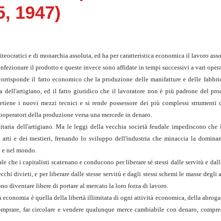
5, 1947)
iteocratici e di monarchia assoluta, ed ha per caratteristica economica il lavoro asso
nfezionare il prodotto e queste invece sono affidate in tempi successivi a vari opera
corrisponde il fatto economico che la produzione delle manifatture e delle fabbri
dell'artigiano, ed il fatto giuridico che il lavoratore non è più padrone del pro
tiene i nuovi mezzi tecnici e si rende possessore dei più complessi strumenti 
 cooperatori della produzione versa una mercede in denaro.
unitaria dell'artigiano. Ma le leggi della vecchia società feudale impediscono che 
 arti e dei mestieri, frenando lo sviluppo dell'industria che minaccia la dominan
ni e nel mondo.
le che i capitalisti scatenano e conducono per liberare sé stessi dalle servitù e da
chi divieti, e per liberare dalle stesse servitù e dagli stessi schemi le masse degli a
ono diventare libere di portare al mercato la loro forza di lavoro.
in economia è quella della libertà illimitata di ogni attività economica, della abrog
 comprare, far circolare e vendere qualunque merce cambiabile con denaro, compres