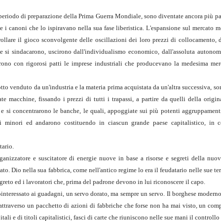
el periodo di preparazione della Prima Guerra Mondiale, sono diventate ancora più p
te i canoni che lo ispiravano nella sua fase liberistica. L'espansione sul mercato 
ollare il gioco sconvolgente delle oscillazioni dei loro prezzi di collocamento, 
se si sindacarono, uscirono dall'individualismo economico, dall'assoluta autonomi
iarono con rigorosi patti le imprese industriali che producevano la medesima merc
o venduto da un'industria e la materia prima acquistata da un'altra successiva, sors
 macchine, fissando i prezzi di tutti i trapassi, a partire da quelli della origin
e si concentrarono le banche, le quali, appoggiate sui più potenti aggruppamenti 
ri minori ed andarono costituendo in ciascun grande paese capitalistico, in 
tario.
ganizzatore e suscitatore di energie nuove in base a risorse e segreti della nuov
to. Dio nella sua fabbrica, come nell'antico regime lo era il feudatario nelle sue te
egreto ed i lavoratori che, prima del padrone devono in lui riconoscere il capo.
cointeressato ai guadagni, un servo dorato, ma sempre un servo. Il borghese modern
 attraverso un pacchetto di azioni di fabbriche che forse non ha mai visto, un com
tali e di titoli capitalistici, fasci di carte che riuniscono nelle sue mani il controll