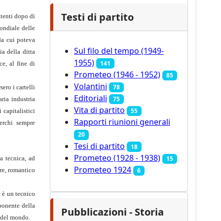
Testi di partito
atenti dopo di
mondiale delle
da cui poteva
Sul filo del tempo (1949-
a della ditta
1955)
141
e, al fine di
Prometeo (1946 - 1952)
85
Volantini
78
ero i cartelli
Editoriali
75
aria industria
Vita di partito
55
capitalistici
Rapporti riunioni generali
cerchi sempre
20
Tesi di partito
18
Prometeo (1928 - 1938)
15
a tecnica, ad
Prometeo 1924
rre, romantico
6
o è un tecnico
ponente della
Pubblicazioni - Storia
o del mondo.