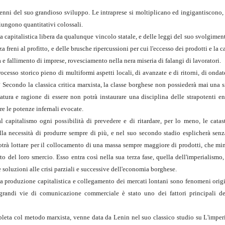
decenni del suo grandioso sviluppo. Le intraprese si moltiplicano ed ingigantiscono,
ungono quantitativi colossali.
 capitalistica libera da qualunque vincolo statale, e delle leggi del suo svolgiment
freni al profitto, e delle brusche ripercussioni per cui l'eccesso dei prodotti e la c
e fallimento di imprese, rovesciamento nella nera miseria di falangi di lavoratori.
esso storico pieno di multiformi aspetti locali, di avanzate e di ritorni, di ondat
? Secondo la classica critica marxista, la classe borghese non possiederà mai una s
tura e ragione di essere non potrà instaurare una disciplina delle strapotenti en
e le potenze infernali evocate.
capitalismo ogni possibilità di prevedere e di ritardare, per lo meno, le catast
la necessità di produrre sempre di più, e nel suo secondo stadio esplicherà senza
trà lottare per il collocamento di una massa sempre maggiore di prodotti, che mi
o del loro smercio. Esso entra così nella sua terza fase, quella dell'imperialismo
 soluzioni alle crisi parziali e successive dell'economia borghese.
a produzione capitalistica e collegamento dei mercati lontani sono fenomeni orig
e grandi vie di comunicazione commerciale è stato uno dei fattori principali de
completa col metodo marxista, venne data da Lenin nel suo classico studio su L'imp