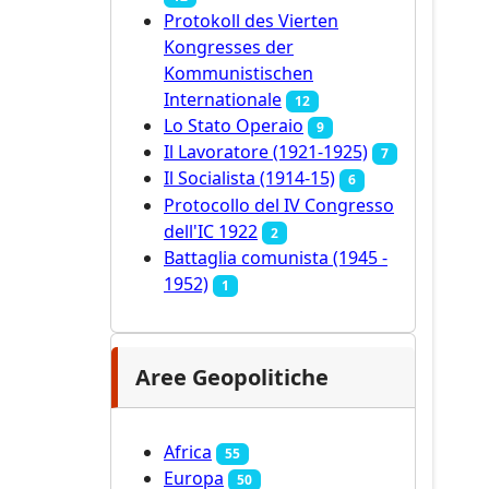
Protokoll des Vierten
Kongresses der
Kommunistischen
Internationale
12
Lo Stato Operaio
9
Il Lavoratore (1921-1925)
7
Il Socialista (1914‑15)
6
Protocollo del IV Congresso
dell'IC 1922
2
Battaglia comunista (1945 -
1952)
1
Aree Geopolitiche
Africa
55
Europa
50