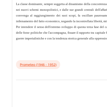
La classe dominante, sempre soggetta al dinamismo della concorrenza tr
nei nuovi schemi monopolistici, e dalle sue grandi centrali dell'affar
convenga al raggiungimento dei suoi scopi, fa oscillare paurosamen
infrenamento del fatto economico, negando la incontrollata libertà, mi
Per intendere il senso dell'estremo sviluppo di questa terza fase del
delle forze politiche che l'accompagna, fissare il rapporto tra capitale
guerre imperialistiche e con la tendenza storica generale alla oppressi
Prometeo (1946 - 1952)