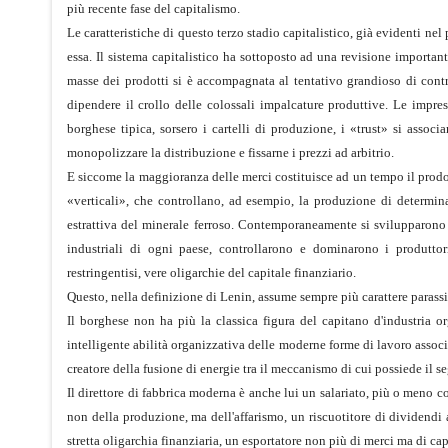
più recente fase del capitalismo.
Le caratteristiche di questo terzo stadio capitalistico, già evidenti n
essa. Il sistema capitalistico ha sottoposto ad una revisione importan
masse dei prodotti si è accompagnata al tentativo grandioso di contr
dipendere il crollo delle colossali impalcature produttive. Le impre
borghese tipica, sorsero i cartelli di produzione, i «trust» si assoc
monopolizzare la distribuzione e fissarne i prezzi ad arbitrio.
E siccome la maggioranza delle merci costituisce ad un tempo il prodott
«verticali», che controllano, ad esempio, la produzione di determinate
estrattiva del minerale ferroso. Contemporaneamente si svilupparono 
industriali di ogni paese, controllarono e dominarono i produtto
restringentisi, vere oligarchie del capitale finanziario.
Questo, nella definizione di Lenin, assume sempre più carattere parassi
Il borghese non ha più la classica figura del capitano d'industria or
intelligente abilità organizzativa delle moderne forme di lavoro associa
creatore della fusione di energie tra il meccanismo di cui possiede il s
Il direttore di fabbrica moderna è anche lui un salariato, più o meno 
non della produzione, ma dell'affarismo, un riscuotitore di dividendi
stretta oligarchia finanziaria, un esportatore non più di merci ma di capi