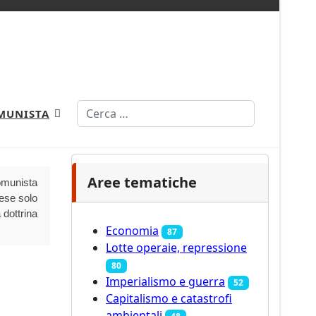
Cerca
MUNISTA
Aree tematiche
Comunista
aese solo
 dottrina
Economia
87
Lotte operaie, repressione
80
Imperialismo e guerra
52
Capitalismo e catastrofi
ambientali