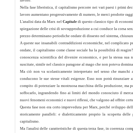
lavoro.
Nella fase liberistica, il capitalismo percorre nei vari paesi i primi 
lavoro aumentano progressivamente di numero, le merci prodotte raggi
L'analisi data da Marx nel
Capitale
di questo classico tipo di economia
spiegazione delle crisi di sovrapproduzione a cui conduce la corsa senza 
prezzo determinano periodiche ondate di dissesto nel sistema, chiusura 
A queste sue insanabili contraddizioni economiche, nel complicato proc
ondate, il capitalismo come classe sociale ha la possibilità di reagire
conoscenza scientifica del divenire economico, e per la stessa sua na
suscitate, simile nel classico paragone al mago che non poteva dominar
Ma ciò non va scolasticamente interpretato nel senso che manchi al 
conducono le sue stesse vitali esigenze. Esso non potrà rinunziare al
compito di potenziare la mostruosa macchina della produzione, ma po
soffocarlo, ingrandendo fino ai limiti del mondo conosciuto il mercat
nuovi fenomeni economici e nuovi riflessi, che valgono ad offrire certe
Questa fase non era certo impreveduta per Marx, perché sviluppo dell
storicamente paralleli: e dialetticamente proprio la scoperta dell
capitalismo.
Ma l'analisi delle caratteristiche di questa terza fase, in coerenza 