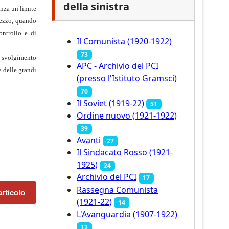
della sinistra
enza un limite
prezzo, quando
ontrollo e di
Il Comunista (1920-1922)
73
e svolgimento
APC - Archivio del PCI
e delle grandi
(presso l'Istituto Gramsci)
70
Il Soviet (1919‑22)
51
Ordine nuovo (1921-1922)
39
Avanti
27
Il Sindacato Rosso (1921-
1925)
24
Archivio del PCI
17
Rassegna Comunista
rticolo
(1921‑22)
14
L'Avanguardia (1907-1922)
12