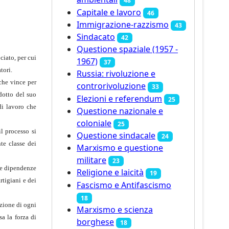
48
Capitale e lavoro
46
Immigrazione-razzismo
43
Sindacato
42
Questione spaziale (1957 -
ciato, per cui
1967)
37
tori.
Russia: rivoluzione e
che vince per
controrivoluzione
33
dotto del suo
Elezioni e referendum
25
di lavoro che
Questione nazionale e
coloniale
25
il processo si
Questione sindacale
24
te classe dei
Marxismo e questione
militare
23
lle dipendenze
Religione e laicità
19
rtigiani e dei
Fascismo e Antifascismo
18
azione di ogni
Marxismo e scienza
a la forza di
borghese
18