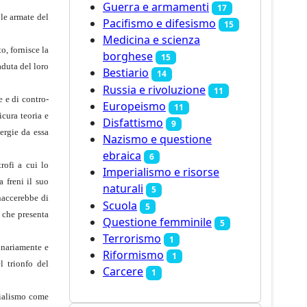
Guerra e armamenti
17
 le armate del
Pacifismo e difesismo
15
Medicina e scienza
o, fornisce la
borghese
15
aduta del loro
Bestiario
14
Russia e rivoluzione
11
e e di contro-
Europeismo
11
icura teoria e
Disfattismo
9
ergie da essa
Nazismo e questione
ebraica
6
rofi a cui lo
Imperialismo e risorse
 freni il suo
naturali
5
naccerebbe di
Scuola
5
, che presenta
Questione femminile
5
Terrorismo
1
inariamente e
Riformismo
1
l trionfo del
Carcere
1
erialismo come