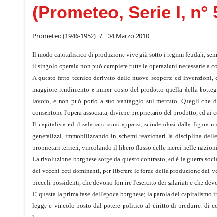
(Prometeo, Serie I, n° 
Prometeo (1946-1952)
04 Marzo 2010
Il modo capitalistico di produzione vive già sotto i regimi feudali, sem
il singolo operaio non può compiere tutte le operazioni necessarie a co
A questo fatto tecnico derivato dalle nuove scoperte ed invenzioni, 
maggiore rendimento e minor costo del prodotto quella della bottega 
lavoro, e non può porlo a suo vantaggio sul mercato. Quegli che de
consentono l'opera associata, diviene proprietario del prodotto, ed ai
Il capitalista ed il salariato sono apparsi, scindendosi dalla figura 
generalizzi, immobilizzando in schemi reazionari la disciplina delle
proprietari terrieri, vincolando il libero flusso delle merci nelle nazio
La rivoluzione borghese sorge da questo contrasto, ed è la guerra socia
dei vecchi ceti dominanti, per liberare le forze della produzione dai vec
piccoli possidenti, che devono fornire l'esercito dei salariati e che dev
E' questa la prima fase dell'epoca borghese; la parola del capitalismo 
legge e vincolo posto dal potere politico al diritto di produrre, di