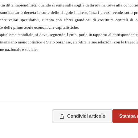
a ditte imprenditrici, quando si sente sulla soglia della rovina trova alla concorr
ismo bancario decreta la sorte delle singole imprese, fissa i prezzi, vende sotto 
te valori speculativi, e tenta con sforzi grandiosi di costituire centrali di c
to delle prime teorie economiche capitalistiche.
 capitalismo mondiale, si deve, seguendo Lenin, porla in rapporto al corrispondent
 finanziario monopolistico e Stato borghese, stabilire le sue relazioni con le tragedi
one nazionale e sociale.
Condividi articolo
Stampa a