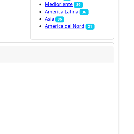
Medioriente
39
America Latina
36
Asia
36
America del Nord
21