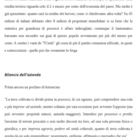
rendita terriera riguarda solo il 2 e mezzo per cento dell'economia del paese. Ma molto è
già spezzettato: quanto sarà la rendita dei
baroni
,
come ci chiedevamo altra volta? Su 45
milioni di italiani abbiamo oltre 8 milioni di proprietari immobiliari si sa bene che la
statistica per grandezza di possessi è affare imbrogliato: comunque il fantomatico
baronato non incombe sui guai di questo popolo avventurato per più del mezzo per
cento. A sentire i vanti de "l'Unità" gli costa di più il partito comunista ufficiale, in quote
e sottoscrizioni - quello poi che veramente lo frega.
Bilancio dell’azienda
Prima ancora un pochino di lezioncina:
"La terra coltivata si divide prima in
possessi
,
di cui ognuno, può comprendere una sola
o più
imprese od aziende
,
mentre soltanto per rara eccezione può avvenire l'opposto (ma
può avvenire: proprietà minori, azienda maggiore). Intendesi per
possesso o predio
l'assieme di terreni prossimi o non molto discosti tra loro, ad una sola persona fisica o
giuridica; e per
impresa agraria
,
podere
od
unità
colturale
,
quanto di terra coltivata è
gestita da un solo imprenditore: proprietario, enfiteuta, affittuario o mezzadro che sia".