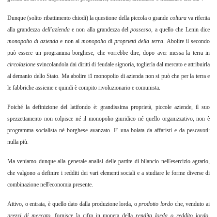
Dunque (solito ribattimento chiodi) la questione della piccola o grande
coltura
va riferita
alla grandezza
dell'azienda
e non alla grandezza del
possesso
,
a quello che Lenin dice
monopolio di azienda
e non al
monopolio
di
proprietà della terra
.
Abolire il secondo
può essere un programma borghese, che vorrebbe dire, dopo aver messa la terra in
circolazione
svincolandola dai diritti di feudale signoria, toglierla dal mercato e attribuirla
al demanio dello Stato. Ma abolire i1 monopolio di azienda non si può che per la terra e
le fabbriche assieme e quindi è compito rivoluzionario e comunista.
Poiché la definizione del latifondo è: grandissima proprietà, piccole aziende, il suo
spezzettamento non colpisce né il monopolio giuridico né quello organizzativo, non è
programma socialista né borghese avanzato. E' una boiata da affaristi e da pescavoti:
nulla più.
Ma veniamo dunque alla generale analisi delle partite di bilancio nell'esercizio agrario,
che valgono a definire i redditi dei vari elementi sociali e a studiare le forme diverse di
combinazione nell'economia presente.
Attivo, o entrata, è quello dato dalla produzione lorda, o
prodotto lordo
che, venduto ai
prezzi di mercato
,
fornisce la cifra in moneta della
rendita lorda o reddito lordo
.