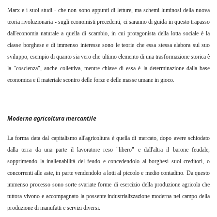
Marx e i suoi studi - che non sono appunti di letture, ma schemi luminosi della nuova
teoria rivoluzionaria - sugli economisti precedenti, ci saranno di guida in questo trapasso
dall'economia naturale a quella di scambio, in cui protagonista della lotta sociale è la
classe borghese e di immenso interesse sono le teorie che essa stessa elabora sul suo
sviluppo, esempio di quanto sia vero che ultimo elemento di una trasformazione storica è
la "coscienza", anche collettiva, mentre chiave di essa è la determinazione dalla base
economica e il materiale scontro delle forze e delle masse umane in gioco.
Moderna agricoltura mercantile
La forma data dal capitalismo all'agricoltura è quella di mercato, dopo avere schiodato
dalla terra da una parte il lavoratore reso "libero" e dall'altra il barone feudale,
sopprimendo la inalienabilità del feudo e concedendolo ai borghesi suoi creditori, o
concorrenti alle aste, in parte vendendolo a lotti al piccolo e medio contadino. Da questo
immenso processo sono sorte svariate forme di esercizio della produzione agricola che
tuttora vivono e accompagnato la possente industrializzazione moderna nel campo della
produzione di manufatti e servizi diversi.