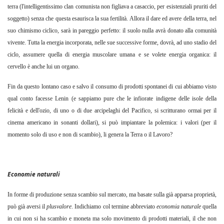
terra (l'intelligentissimo clan comunista non figliava a casaccio, per esistenziali pruriti del
soggetto) senza che questa esaurisca la sua fertilità. Allora il dare ed avere della terra, nel
suo chimismo ciclico, sarà in pareggio perfetto: il suolo nulla avrà donato alla comunità
vivente. Tutta la energia incorporata, nelle sue successive forme, dovrà, ad uno stadio del
ciclo, assumere quella di energia muscolare umana e se volete energia organica: il
cervello è anche lui un organo.
Fin da questo lontano caso e salvo il consumo di prodotti spontanei di cui abbiamo visto
qual conto facesse Lenin (e sappiamo pure che le infiorate indigene delle isole della
felicità e dell'ozio, di uno o di due arcipelaghi del Pacifico, si scritturano ormai per il
cinema americano in sonanti dollari), si può impiantare la polemica: i valori (per il
momento solo di uso e non di scambio), li genera la Terra o il Lavoro?
Economie naturali
In forme di produzione senza scambio sul mercato, ma basate sulla già apparsa proprietà,
può già aversi il
plusvalore
.
Indichiamo col termine abbreviato
economia naturale
quella
in cui non si ha scambio e moneta ma solo movimento di prodotti materiali, il che non