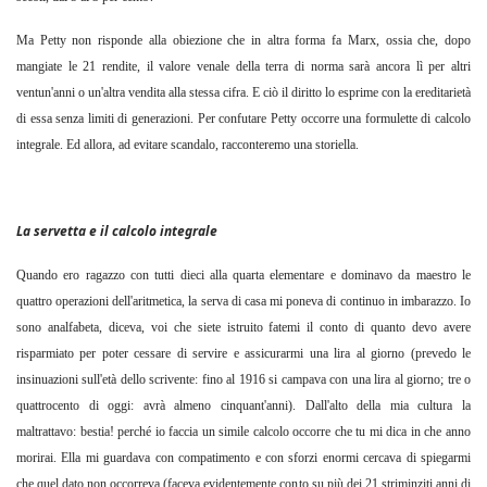
Ma Petty non risponde alla obiezione che in altra forma fa Marx, ossia che, dopo
mangiate le 21 rendite, il valore venale della terra di norma sarà ancora lì per altri
ventun'anni o un'altra vendita alla stessa cifra. E ciò il diritto lo esprime con la ereditarietà
di essa senza limiti di generazioni. Per confutare Petty occorre una formulette di calcolo
integrale. Ed allora, ad evitare scandalo, racconteremo una storiella.
La servetta e il calcolo integrale
Quando ero ragazzo con tutti dieci alla quarta elementare e dominavo da maestro le
quattro operazioni dell'aritmetica, la serva di casa mi poneva di continuo in imbarazzo. Io
sono analfabeta, diceva, voi che siete istruito fatemi il conto di quanto devo avere
risparmiato per poter cessare di servire e assicurarmi una lira al giorno (prevedo le
insinuazioni sull'età dello scrivente: fino al 1916 si campava con una lira al giorno; tre o
quattrocento di oggi: avrà almeno cinquant'anni). Dall'alto della mia cultura la
maltrattavo: bestia! perché io faccia un simile calcolo occorre che tu mi dica in che anno
morirai. Ella mi guardava con compatimento e con sforzi enormi cercava di spiegarmi
che quel dato non occorreva (faceva evidentemente conto su più dei 21 striminziti anni di