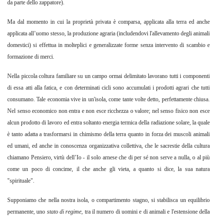
da parte dello zappatore).
Ma dal momento in cui la proprietà privata è comparsa, applicata alla terra ed anche
applicata all’uomo stesso, la produzione agraria (includendovi l'allevamento degli animali
domestici) si effettua in molteplici e generalizzate forme senza intervento di scambio e
formazione di merci.
Nella piccola coltura familiare su un campo ormai delimitato lavorano tutti i componenti
di essa atti alla fatica, e con determinati cicli sono accumulati i prodotti agrari che tutti
consumano. Tale economia vive in un'isola, come tante volte detto, perfettamente chiusa.
Nel senso economico non entra e non esce ricchezza o
valore; nel senso fisico non esce
alcun prodotto di lavoro ed entra soltanto energia termica della radiazione solare, la quale
è tanto adatta a trasformarsi in chimismo della terra quanto in forza dei muscoli animali
ed umani, ed anche in conoscenza organizzativa collettiva, che le sacrestie della cultura
chiamano Pensiero, virtù dell’Io - il solo arnese che di per sé non serve a nulla, o al più
come un poco di concime, il che anche gli vieta, a quanto si dice, la sua natura
"spirituale".
Supponiamo che nella nostra isola, o
compartimento stagno, si stabilisca un equilibrio
permanente, uno
stato di regime
,
tra il numero di uomini e di animali e l'estensione della