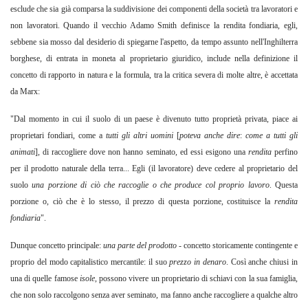
esclude che sia già comparsa la suddivisione dei componenti della società tra lavoratori e
non lavoratori. Quando il vecchio Adamo Smith definisce la rendita fondiaria, egli,
sebbene sia mosso dal desiderio di spiegarne l'aspetto, da tempo assunto nell'Inghilterra
borghese, di entrata in moneta al proprietario giuridico, include nella definizione il
concetto di rapporto in natura e la formula, tra la critica severa di molte altre, è accettata
da Marx:
"Dal momento in cui il suolo di un paese è divenuto tutto proprietà privata, piace ai
proprietari fondiari, come a
tutti gli altri uomini
[
poteva anche dire
:
come a tutti gli
animati
],
di raccogliere dove non hanno seminato, ed essi esigono una
rendita
perfino
per il prodotto naturale della terra... Egli (il lavoratore) deve cedere al proprietario del
suolo
una porzione di ciò che raccoglie o che produce col proprio lavoro
.
Questa
porzione o, ciò che è lo stesso, il prezzo di questa porzione, costituisce la
rendita
fondiaria
".
Dunque concetto principale:
una parte del prodotto -
concetto storicamente contingente e
proprio del modo capitalistico mercantile: il suo
prezzo in denaro
. Così anche chiusi in
una di quelle famose
isole
,
possono vivere un proprietario di schiavi con la sua famiglia,
che non solo raccolgono senza aver seminato, ma fanno anche raccogliere a qualche altro