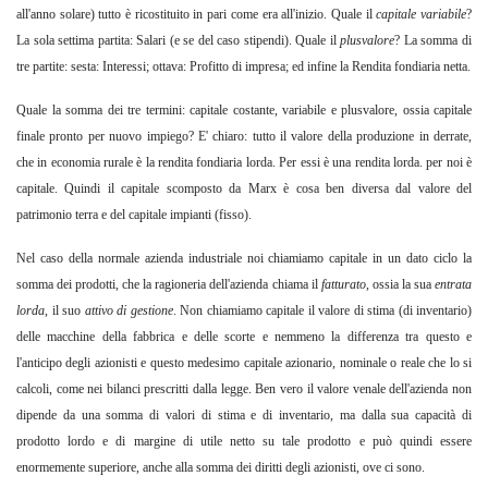
all'anno solare) tutto è ricostituito in pari come era all'inizio. Quale il
capitale variabile
?
La sola settima partita: Salari (e se del caso stipendi). Quale il
plusvalore
?
La somma di
tre partite: sesta: Interessi; ottava: Profitto di impresa; ed infine la Rendita fondiaria netta.
Quale la somma dei tre termini: capitale costante, variabile e plusvalore, ossia capitale
finale pronto per nuovo impiego? E' chiaro: tutto il valore della produzione in derrate,
che in economia rurale è la rendita fondiaria lorda. Per essi è una rendita lorda. per noi è
capitale. Quindi il capitale scomposto da Marx è cosa ben diversa dal valore del
patrimonio terra e del capitale impianti (fisso).
Nel caso della normale azienda industriale noi chiamiamo capitale in un dato ciclo la
somma dei prodotti, che la ragioneria dell'azienda chiama il
fatturato
,
ossia la sua
entrata
lorda
,
il suo
attivo di gestione
.
Non chiamiamo capitale il valore di stima (di inventario)
delle macchine della fabbrica e delle scorte e nemmeno la differenza tra questo e
l'anticipo degli azionisti e questo medesimo capitale azionario, nominale o reale che lo si
calcoli, come nei bilanci prescritti dalla legge. Ben vero il valore venale dell'azienda non
dipende da una somma di valori di stima e di inventario, ma dalla sua capacità di
prodotto lordo e di margine di utile netto su tale prodotto e può quindi essere
enormemente superiore, anche alla somma dei diritti degli azionisti, ove ci sono.