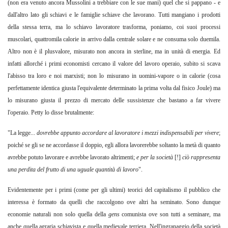
(non era venuto ancora Mussolini a trebbiare con le sue mani) quel che si pappano - e
dall'altro lato gli schiavi e le famiglie schiave che lavorano. Tutti mangiano i prodotti
della stessa terra, ma lo schiavo lavoratore trasforma, poniamo, coi suoi processi
muscolari, quattromila calorie in arrivo dalla centrale solare e ne consuma solo duemila.
Altro non è il plusvalore, misurato non ancora in sterline, ma in unità di energia. Ed
infatti allorché i primi economisti cercano il valore del lavoro operaio, subito si scava
l'abisso tra loro e noi marxisti; non lo misurano in uomini-vapore o in calorie (cosa
perfettamente identica giusta l'equivalente determinato la prima volta dal fisico Joule) ma
lo misurano giusta il prezzo di mercato delle sussistenze che bastano a far vivere
l'operaio. Petty lo disse brutalmente:
"La legge...
dovrebbe appunto accordare al lavoratore i mezzi indispensabili per vivere
;
poiché se gli se ne accordasse il doppio, egli allora lavorerebbe soltanto la metà di quanto
avrebbe potuto lavorare e avrebbe lavorato altrimenti;
e per la società
[!]
ciò rappresenta
una perdita del frutto di una uguale quantità di lavoro
".
Evidentemente per i primi (come per gli ultimi) teorici del capitalismo il pubblico che
interessa è formato da quelli che raccolgono ove altri ha seminato. Sono dunque
economie naturali non solo quella della
gens
comunista ove son tutti a seminare, ma
anche quella agraria schiavista e quella medievale terriera. Nell'ingranaggio della società