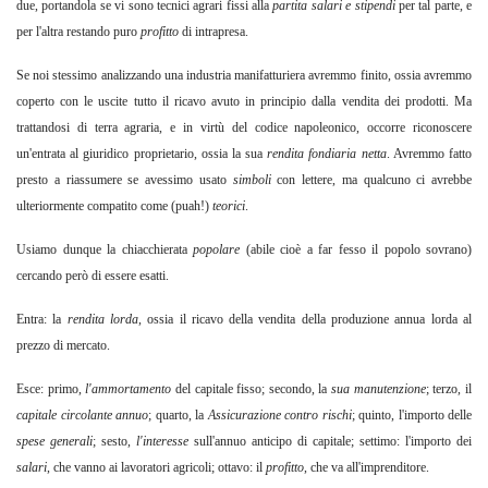
due, portandola se vi sono tecnici agrari fissi alla
partita salari e stipendi
per tal parte, e
per l'altra restando puro
profitto
di intrapresa.
Se noi stessimo analizzando una industria manifatturiera avremmo finito, ossia avremmo
coperto con le uscite tutto il ricavo avuto in principio dalla vendita dei prodotti. Ma
trattandosi di terra agraria, e in virtù del codice napoleonico, occorre riconoscere
un'entrata al giuridico proprietario, ossia la sua
rendita fondiaria netta
. Avremmo fatto
presto a riassumere se avessimo usato
simboli
con lettere, ma qualcuno ci avrebbe
ulteriormente compatito come (puah!)
teorici
.
Usiamo dunque la chiacchierata
popolare
(abile cioè a far fesso il popolo sovrano)
cercando però di essere esatti.
Entra: la
rendita lorda
,
ossia il ricavo della vendita della produzione annua lorda al
prezzo di mercato.
Esce: primo,
l'ammortamento
del capitale fisso; secondo, la
sua manutenzione
;
terzo, il
capitale circolante annuo
;
quarto, la
Assicurazione contro rischi
;
quinto, l'importo delle
spese generali
; sesto,
l'interesse
sull'annuo anticipo di capitale; settimo: l'importo dei
salari
,
che vanno ai lavoratori agricoli; ottavo: il
profitto
,
che va all'imprenditore.