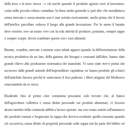
della terra e la terra stessa - e ciò
anche quando
il prodotto agrario resti al lavoratore,
come nella piccola coltura contadina. In linea molto generale si può dire che
manifattura
senza mercato e senza moneta non è mai esistita storicamente, anche prima che il lavoro
dell'artefice parcellare cedesse il luogo alla grande lavorazione. Per lo meno il baratto
deve esistere, ove un uomo vive con la sola attività di produrre, poniamo, sempre zappe
o
sempre scarpe: dovrà scambiare queste con i suoi alimenti.
Baratto, scambio, mercato e moneta sono infatti apparsi quando la differenziazione della
tecnica produttiva da un lato, della gamma dei bisogni e consumi dall'altro, hanno dato
grande rilievo alla produzione sistematica dei manufatti. Vi sono state
merci
prima che
uscissero dalle grandi aziende dell'imprenditore capitalista: ne hanno prodotte gli schiavi
dell'antichità classica perché le smerciasse il loro padrone, i liberi artigiani del Medioevo
smerciandole da se
stessi.
Risalendo fino al primo
clan
comunista possiamo solo
trovare che, al fianco
dell'agricoltura collettiva e senza diritto personale sui prodotti alimentari, vi fossero
alcuni membri della comunità adibiti a lavoro operaio: ma essi erano nutriti sull'ammasso
dei prodotti comuni e forgiavano la zappa che doveva sostituire quella consunta quando
ciò occorreva, senza diritto di proprietà personale sulla zappa (né da parte del fabbro né