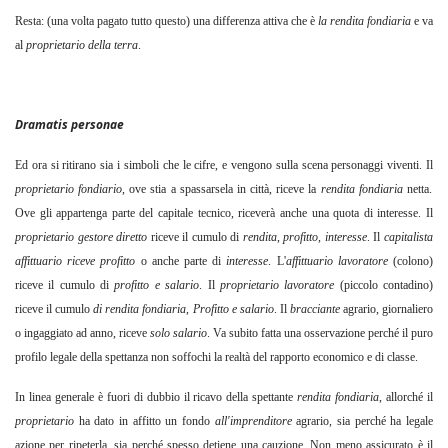
Resta: (una volta pagato tutto questo) una differenza attiva che è
la rendita fondiaria
e va
al
proprietario della terra
.
Dramatis personae
Ed ora si ritirano sia i simboli che le cifre, e vengono sulla scena personaggi viventi. Il
proprietario fondiario
,
ove stia a spassarsela in città, riceve la
rendita fondiaria
netta.
Ove gli appartenga parte del capitale tecnico, riceverà anche una quota di interesse. Il
proprietario gestore diretto
riceve il cumulo di
rendita
,
profitto
,
interesse
. Il
capitalista
affittuario riceve profitto
o anche parte di
interesse
. L'
affittuario lavoratore
(colono)
riceve il cumulo di
profitto e salario
. Il
proprietario lavoratore
(piccolo contadino)
riceve il cumulo
di rendita fondiaria
,
Profitto e salario
. Il
bracciante
agrario, giornaliero
o ingaggiato ad anno, riceve
solo salario
.
Va subito fatta una osservazione perché il puro
profilo legale della spettanza non soffochi la realtà del rapporto economico e di classe.
In linea generale è fuori di dubbio il ricavo della spettante
rendita fondiaria
,
allorché il
proprietario
ha dato in affitto un fondo
all'imprenditore
agrario, sia perché ha legale
azione per ripeterla, sia perché spesso detiene una cauzione. Non meno assicurato è il