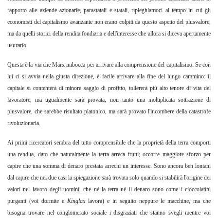
rapporto alle aziende azionarie, parastatali e statali, ripieghiamoci al tempo in cui gli
economisti del capitalismo avanzante non erano colpiti da questo aspetto del plusvalore,
ma da quelli storici della rendita fondiaria e dell'interesse che allora si diceva apertamente
usurario.
Questa è la via che Marx imbocca per arrivare alla comprensione del capitalismo. Se con
lui ci si avvia nella giusta direzione, è facile arrivare alla fine del lungo cammino: il
capitale si contenterà di minore saggio di profitto, tollererà più alto tenore di vita del
lavoratore, ma ugualmente sarà provata, non tanto una moltiplicata sottrazione di
plusvalore, che sarebbe risultato platonico, ma sarà provato l'incombere della catastrofe
rivoluzionaria.
Ai primi ricercatori sembra del tutto comprensibile che la proprietà della terra comporti
una rendita, dato che naturalmente la terra arreca frutti; occorre maggiore sforzo per
capire che una somma di denaro prestata arrechi un interesse. Sono ancora ben lontani
dal capire che nei due casi la spiegazione sarà trovata solo quando si stabilirà l'origine dei
valori nel lavoro degli uomini, che né la terra né il denaro sono come i cioccolatini
purganti (voi dormite e
Kinglax
lavora) e in seguito neppure le macchine, ma che
bisogna trovare nel conglomerato sociale i disgraziati che stanno svegli mentre voi