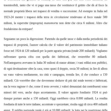
trasmissibili, tanto che vi si paga una tassa che sostituisce il gettito che dà al fisco la
normale proprietà libera nei trapassi di vendita o successione. Ad esempio in Italia nel
1923-24 mentre i trapassi della terra
in circolazione
rendevano al fisco statale 500
milioni, la superstite (impropria)
manomorta
non dette che circa 6 milioni. Altro che
feudalesimo da estirpare!
Seguiamo un poco la digressione. Partendo da quelle tasse e dalla media periodicità dei
trapassi di proprietà, l'autore calcola che il valore del patrimonio immobiliare italiano
fosse nel 1924 di 120 miliardi per la parte agraria privata (totale 200 miliardi). Vogliamo
raffrontare questa cifra con quella dei fabbricati, che resterebbe 80 miliardi.
Nell'anteguerra avevamo in Italia 30 milioni di stanze abitate; i vani edilizi non pubblici,
di ogni destinazione oltre la casa, sono quasi il doppio, ossia 50 milioni; in lire di allora
un vano valeva mediamente, tra città e campagna, tremila lire, il che conduce a 150
miliardi. Ciò vorrebbe dire che dovremmo dedurre di più dal totale terreni e fabbricati;
ma la vera ragione è che, come il testo avverte, i valori denunziati dai contribuenti sono
minori del vero, anche dopo accertamento. Il valore agrario fondiario 1924 si può
dunque portare anche a 150 miliardi. Oggi sarebbero circa 8.000 miliardi. La rendita
fondiaria di tutte le terre italiane, accentrate o spezzettate, risulta oggi di circa 400 miliardi
annui. Il reddito nazionale totale è già ai 10.000 miliardi: la lotta per la spartizione della