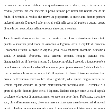
Fermiamoci un attimo a stabilire che quantitativamente rendita (
rente
) è
lo stesso che
reddito (
revenu
),
ma che useremo il primo termine per rifarci alla rendita che dà un
fondo, il secondo al reddito che riceve un proprietario, o anche altra definita persona
titolare di azienda. Dunque il solo arrivo di soldi nella cassa del podere è questo: prezzo
di tutte le derrate prodotte nell'anno, recate al mercato e vendute.
Tutte le uscite devono venire fuori da questa cifra. Occorre ricostituire innanzitutto
quanto la materiale produzione ha assorbito o logorato, ossia il capitale di esercizio.
L'economia ufficiale lo divide in
capitale fisso
,
ossia fabbricati, macchine, bestiame e
simili,
e capitale circolante
,
ossia sementi, concimi, foraggi, piantine, ecc.,
distinguendoli per il fatto che il primo è
a logorio parziale
,
il secondo a
logorio totale
,
e
quindi stanzia tra le uscite aziendali annue
una quota
(ammortamento) del capitale fisso
che ne assicura la conservazione e
tutto
il capitale circolante. Il termine capitale fisso
prende nell'economia marxista ben altro significato, ed è quindi meglio servirsi del
termine capitale
costante
.
In questo marxisticamente mettiamo
tutto
il circolante e la
quota
di quello definito
fisso
che si è logorata. Dedotto dunque come uscita il capitale
circolante, e la quota di ammortamento, le spese non sono finite. Fabbricato, macchine,
ecc., oltre all'ammortamento, che è una messa a riserva per quando occorrerà rinnovarli
in toto, chiedono una annua
manutenzione
. In una saggia amministrazione si accantona