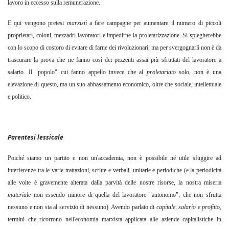
lavoro in eccesso sulla remunerazione.
E qui vengono pretesi
marxisti
a fare campagne per aumentare il numero di piccoli
proprietari, coloni, mezzadri lavoratori e impedirne la proletarizzazione. Si spiegherebbe
con lo scopo di costoro di evitare di farne dei rivoluzionari, ma per svergognarli non è da
trascurare la prova che ne fanno così dei pezzenti assai più sfruttati del lavoratore a
salario. Il "popolo" cui fanno appello invece che al
proletariato
solo, non è una
elevazione di questo, ma un suo abbassamento economico, oltre che sociale, intellettuale
e politico.
Parentesi lessicale
Poiché siamo un partito e non un'accademia, non è possibile né utile sfuggire ad
interferenze tra le varie trattazioni, scritte e verbali, unitarie e periodiche (e la periodicità
alle volte è gravemente alterata dalla parvità delle nostre risorse, la nostra miseria
materiale
non essendo minore di quella del lavoratore "autonomo", che non sfrutta
nessuno e non sta al servizio di nessuno). Avendo parlato di
capitale
,
salario e profitto
,
termini che ricorrono nell'economia marxista applicata alle aziende capitalistiche in