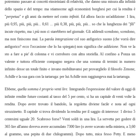
potremmo passare ai concetti einsteiniani di relatività, che danno una misura alla infinità
dello spazio e del tempo: ma stiamocene agli economisti borghesi per cui la rendita è
"
perpetua
" e gli anni da mettere nel conto
infiniti
. Ed allora faccio un'addizione: 1 lira,
più 0,95, più, più, più... 0,61 ... più 0,38, più, più, più... so che la lunghezza dei "
fili
"
incute rispetto, ma i
più
non ci starebbero nel giornale. Gli addendi scendono, scendono,
ma non finiscono mai. La parola
integrazione
col suo anfigorico suono (che vorrà dire
anfigorico? ecco l'occasione che lo ha spiegato) non significa che
addizione
.
Non
ve la
sto a fare a pie' di colonna e vi corroboro con altra storiella. Al confino a Ponza un
valente e tuttora efficiente compagno negava che una somma di termini in numero
infinito desse un totale finito e invano mobilitavansi per provarglielo il filosofo Zenone,
Achille e la sua gara con la tartaruga: per lui Achille non raggiungeva mai la tartaruga.
Ebbene,
quella somma è proprio venti lire
.
Integrando l'espressione del valore di oggi di
infinite rendite future costanti al tasso del 5 per cento, si ha un capitale di venti volte la
rendita. Dopo avere trovato il bandolo, la regoletta diviene facile e nota ad ogni
strozzinetto. Il capitale si trova dividendo la rendita per il saggio di interesse: 1 diviso 5
centesimi uguale 20. Scabroso forse? Venti soldi in una lira. La servetta per godere di
365 lire all'anno doveva avere accumulato 7300 lire (o avere scavato nella miniera, a 3,60
al grammo, una pepita di due chilogrammi). Dopo tutto, mica fesso Petty. E meno