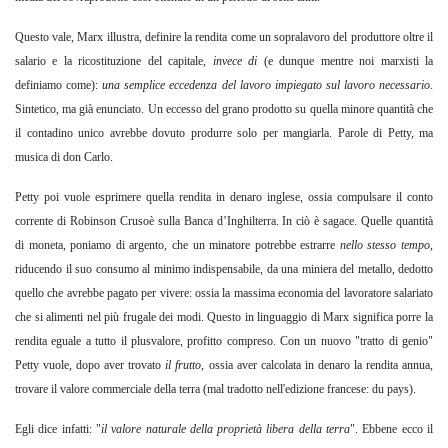
Questo vale, Marx illustra, definire la rendita come un sopralavoro del produttore oltre il
salario e la ricostituzione del capitale,
invece di
(e dunque mentre noi marxisti la
definiamo come):
una semplice eccedenza del lavoro impiegato sul lavoro necessario
.
Sintetico, ma già enunciato. Un eccesso del grano prodotto su quella minore quantità che
il contadino unico avrebbe dovuto produrre solo per mangiarla. Parole di Petty, ma
musica di don Carlo.
Petty poi vuole esprimere quella rendita in denaro inglese, ossia compulsare il conto
corrente di Robinson Crusoè sulla Banca d’Inghilterra. In ciò è sagace. Quelle quantità
di moneta, poniamo di argento, che un minatore potrebbe estrarre
nello stesso tempo
,
riducendo il suo consumo al minimo indispensabile, da una miniera del metallo, dedotto
quello che avrebbe pagato per vivere: ossia la massima economia del lavoratore salariato
che si alimenti nel più frugale dei modi. Questo in linguaggio di Marx significa porre la
rendita eguale a tutto il plusvalore, profitto compreso. Con un nuovo "tratto di genio"
Petty vuole, dopo aver trovato
il frutto
,
ossia aver calcolata in denaro la rendita annua,
trovare il valore commerciale della terra (mal tradotto nell'edizione francese: du pays).
Egli dice infatti: "
il valore naturale della proprietà libera della terra
". Ebbene ecco il