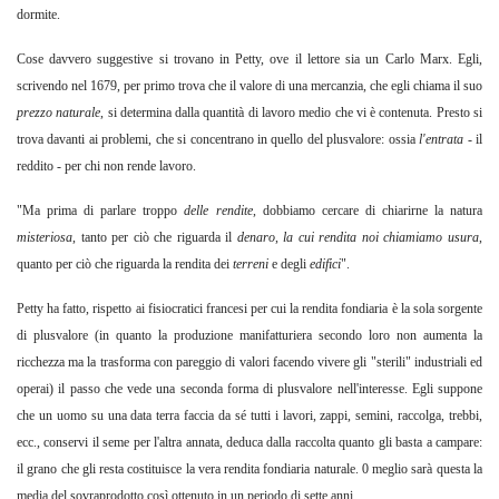
dormite.
Cose davvero suggestive si trovano in Petty, ove il lettore sia un Carlo Marx. Egli,
scrivendo nel 1679, per primo trova che il valore di una mercanzia, che egli chiama il suo
prezzo naturale
,
si
determina dalla quantità di lavoro medio che vi è contenuta. Presto si
trova davanti ai problemi, che si concentrano in quello del plusvalore: ossia
l'entrata
-
il
reddito - per chi non rende lavoro.
"Ma prima di parlare troppo
delle rendite
,
dobbiamo cercare di chiarirne la natura
misteriosa
,
tanto per ciò che riguarda il
denaro
,
la cui rendita noi chiamiamo usura
,
quanto per ciò che riguarda la rendita dei
terreni
e degli
edifici
".
Petty ha fatto, rispetto ai fisiocratici francesi per cui la rendita fondiaria è la sola sorgente
di plusvalore (in quanto la produzione manifatturiera secondo loro non aumenta la
ricchezza ma la trasforma con pareggio di valori facendo vivere gli "sterili" industriali ed
operai) il passo che vede una seconda forma di plusvalore nell'interesse. Egli suppone
che un uomo su una data terra faccia da sé tutti i lavori, zappi, semini, raccolga, trebbi,
ecc., conservi il seme per l'altra annata, deduca dalla raccolta quanto gli basta a campare:
il grano che gli resta costituisce la vera rendita fondiaria naturale. 0 meglio sarà questa la
media del sovraprodotto così ottenuto in un periodo di sette anni.