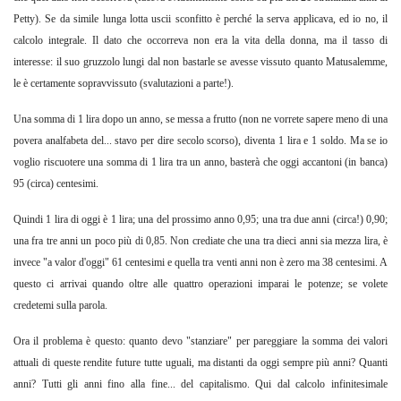
Petty). Se da simile lunga lotta uscii sconfitto è perché la serva applicava, ed io no, il
calcolo integrale. Il dato che occorreva non era la vita della donna, ma il tasso di
interesse: il suo gruzzolo lungi dal non bastarle se avesse vissuto quanto Matusalemme,
le è certamente sopravvissuto (svalutazioni a parte!).
Una somma di 1 lira dopo un anno, se messa a frutto (non ne vorrete sapere meno di una
povera analfabeta del... stavo per dire secolo scorso), diventa 1 lira e 1 soldo. Ma se io
voglio riscuotere una somma di 1 lira tra un anno, basterà che oggi accantoni (in banca)
95 (circa) centesimi.
Quindi 1 lira di oggi è 1 lira; una del prossimo anno 0,95; una tra due anni (circa!) 0,90;
una fra tre anni un poco più di 0,85. Non crediate che una tra dieci anni sia mezza lira, è
invece "a valor d'oggi" 61 centesimi e quella tra venti anni non è zero ma 38 centesimi. A
questo ci arrivai quando oltre alle quattro operazioni imparai le potenze; se volete
credetemi sulla parola.
Ora il problema è questo: quanto devo "stanziare" per pareggiare la somma dei valori
attuali di queste rendite future tutte uguali, ma distanti da oggi sempre più anni? Quanti
anni? Tutti gli anni fino alla fine... del capitalismo. Qui dal calcolo infinitesimale