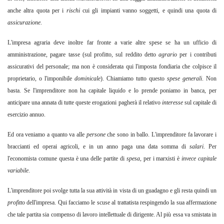
anche altra quota per i
rischi
cui gli impianti vanno soggetti, e quindi una quota di
assicurazione
.
L'impresa agraria deve inoltre far fronte a varie altre spese se ha un ufficio di
amministrazione, pagare tasse (sul profitto, sul reddito detto
agrario
per i contributi
assicurativi del personale; ma non è considerata qui l'imposta fondiaria che colpisce il
proprietario, o l'imponibile
dominicale
).
Chiamiamo tutto questo
spese generali
. Non
basta. Se l'imprenditore non ha capitale liquido e lo prende poniamo in banca, per
anticipare una annata di tutte queste erogazioni pagherà il relativo
interesse
sul capitale di
esercizio annuo.
Ed ora veniamo a quanto va alle
persone
che sono in ballo. L'imprenditore fa lavorare i
braccianti ed operai agricoli, e in un anno paga una data somma di
salari
.
Per
l'economista comune questa è una delle partite di
spesa
,
per i marxisti è
invece capitale
variabile
.
L'imprenditore poi svolge tutta la sua attività in vista di un guadagno e gli resta quindi un
profitto
dell'impresa. Qui facciamo le scuse al trattatista respingendo la sua affermazione
che tale partita sia compenso di lavoro intellettuale di dirigente. Al più essa va smistata in