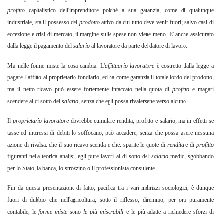
profitto
capitalistico dell'imprenditore poiché a sua garanzia, come di qualunque
industriale, sta il possesso del
prodotto
attivo da cui tutto deve venir fuori; salvo casi di
eccezione e crisi di mercato, il margine sulle spese non viene meno. E' anche assicurato
dalla legge il pagamento del
salario
al lavoratore da parte del datore di lavoro.
Ma nelle forme miste la cosa cambia. L'
affittuario lavoratore
è
costretto dalla legge a
pagare l’affitto al proprietario fondiario, ed ha come garanzia il totale lordo del prodotto,
ma il netto ricavo può essere fortemente intaccato nella quota di
profitto
e magari
scendere al di sotto del
salario
,
senza che egli possa rivalersene verso alcuno.
Il
proprietario lavoratore
dovrebbe cumulare rendita, profitto e salario; ma in effetti se
tasse ed interessi di debiti lo soffocano, può accadere, senza che possa avere nessuna
azione di rivalsa, che il suo ricavo scenda e che, sparite le quote di
rendita
e di
profitto
figuranti nella teorica analisi, egli pure lavori al di sotto del
salario
medio, sgobbando
per lo Stato, la banca, lo strozzino o il professionista consulente.
Fin da questa presentazione di fatto, pacifica tra i vari indirizzi sociologici, è dunque
fuori di dubbio che nell'agricoltura, sotto il riflesso, diremmo, per ora puramente
contabile, le
forme miste
sono
le più miserabili
e le più adatte a richiedere sforzi di