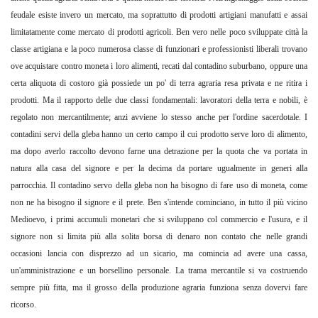
feudale esiste invero un mercato, ma soprattutto di prodotti artigiani manufatti e assai
limitatamente come mercato di prodotti agricoli. Ben vero nelle poco sviluppate città la
classe artigiana e la poco numerosa classe di funzionari e professionisti liberali trovano
ove acquistare contro moneta i loro alimenti, recati dal contadino suburbano, oppure una
certa aliquota di costoro già possiede un po' di terra agraria resa privata e ne ritira i
prodotti. Ma il rapporto delle due classi fondamentali: lavoratori della terra e nobili, è
regolato non mercantilmente; anzi avviene lo stesso anche per l'ordine sacerdotale. I
contadini servi della gleba hanno un certo campo il cui prodotto serve loro di alimento,
ma dopo averlo raccolto devono farne una detrazione per la quota che va portata in
natura alla casa del signore e per la decima da portare ugualmente in generi alla
parrocchia. Il contadino servo della gleba non ha bisogno di fare uso di moneta, come
non ne ha bisogno il signore e il prete. Ben s'intende cominciano, in tutto il più vicino
Medioevo, i primi accumuli monetari che si sviluppano col commercio e l'usura, e il
signore non si limita più alla solita borsa di denaro non contato che nelle grandi
occasioni lancia con disprezzo ad un sicario, ma comincia ad avere una cassa,
un'amministrazione e un borsellino personale. La trama mercantile si va costruendo
sempre più fitta, ma il grosso della produzione agraria funziona senza dovervi fare
ricorso.