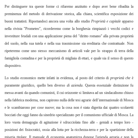
Per distinguere tra queste forme ci rifaremo anzitutto e dopo aver bene ribadita la
preminenza del metodo di derivazione storica, alla chiara, scientifica esposizione dei
buoni trattatisti. Riportandoci ancora una volta allo studio
Proprietà e capitale
apparso
nella rivista "Prometeo", ricorderemo come la borghesia rimpiazzò i vecchi codici e
investiture feudali con una applicazione piena del "diritto romano" alla privata proprietà
del suolo, nella sua tutela e nella sua trasmissione sia ereditaria che contrattuale. Non
ripeteremo come uno stesso meccanismo di articoli vale per lo strappo di terra della
famigliola contadina e per la proprietà di migliaia di ettari, e quale sia il senso di questo
dispositivo.
Lo studio economico mette infatti in evidenza, al posto del criterio di
proprietà che
è
puramente giuridico, quello ben diverso
di azienda
.
Questa essenziale distinzione fu
messa avanti da quando comunisti, il cui orizzonte si limitava ad un sindacalismo chiuso
nella fabbrica moderna, non capirono nulla delle tesi agrarie dell’internazionale di Mosca
e le scambiarono per cose nuove; ma la cosa non è stata digerita dai quattro scolaretti
bocciati che oggi fanno da sinedrio specializzato per il comunismo ufficiale di Mosca. La
loro vuota demagogia di agitazione è sdrucciolata fino alle - geniali a tempo loro -
posizioni dei fisiocratici, ossia alla lotta per la ricchezza-terra e per la spartizione della
miseria titolare. Il manuale di economia anatomizza dunque l'azienda agraria e non la