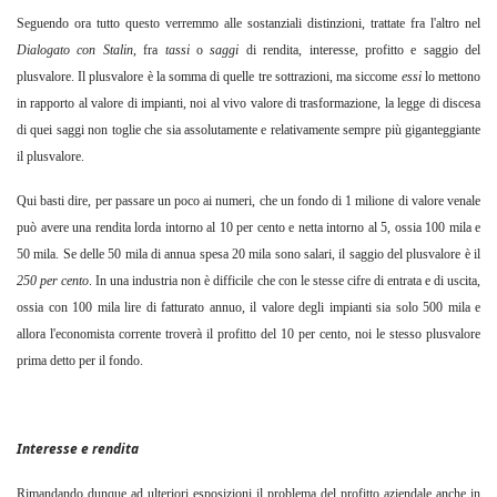
Seguendo ora tutto questo verremmo alle sostanziali distinzioni, trattate fra l'altro nel
Dialogato con Stalin
, fra
tassi
o
saggi
di
rendita, interesse, profitto e saggio del
plusvalore. Il plusvalore è la somma di quelle tre sottrazioni, ma siccome
essi
lo mettono
in rapporto al valore di impianti, noi al vivo valore di trasformazione, la legge di discesa
di quei saggi non toglie che sia assolutamente e relativamente sempre più giganteggiante
il plusvalore.
Qui basti dire, per passare un poco ai numeri, che un fondo di 1 milione di valore venale
può avere una rendita lorda intorno al 10 per cento e netta intorno al 5, ossia 100 mila e
50 mila. Se delle 50 mila di annua spesa 20 mila sono salari, il saggio del plusvalore è il
250 per cento
.
In una industria non è difficile che con le stesse cifre di entrata e di uscita,
ossia con 100 mila lire di fatturato annuo, il valore degli impianti sia solo 500 mila e
allora l'economista corrente troverà il profitto del 10 per cento, noi le stesso plusvalore
prima detto per il fondo.
Interesse e rendita
Rimandando dunque ad ulteriori esposizioni il problema del profitto aziendale anche in