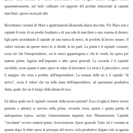
quantitativamente, nel farlo collimare col rapporto del profitto industriale al capitale
macchine, spesso assai più alto.
Ricordiamo i termini di Marx e applichiamoli all'azienda dianzi descritta. Per Marx non è
capitale il costo di un predio fondiario o di una sala di macchine o una somma di denaro.
Egli parte assimilando il capitale ad una massa di merci, di prodotti di lavoro umano. Il
valore ricavato da queste merci lo si divide in tre parti. La prima è il
capitale costante
,
ossia ciò che l'intraprenditore, cui le merci appartengono e che le vende, ha speso per
materie prime, logorio dell’impianto e altre spese generali. La seconda è il
capitale
variabile
,
ossia quanto è stato speso in salari di lavoratori. La terza è il
plusvalore
,
ossia
il margine che resta a profitto dell'imprenditore. La somma delle tre è il capitale "di
arrivo", ossia il valore che sta nelle mani dell'imprenditore, ad operazione produttiva
finita, quale che sia il tempo della durata di essa.
Ed allora quale era il
capitale costante
della nostra azienda? Esso (voglia il lettore essere
paziente e attento) si ravvisa nella prima, seconda, terza, quarta e quinta partita di
anticipazioni (spese, uscite): Ammortamento impianti; loro Manutenzione; Capitale
"circolante" ovvero materie prime; Assicurazione; Spese generali. Tutto ciò è costante in
quanto dopo le dette spese al principio del nuovo ciclo produttivo (legato solo in agraria