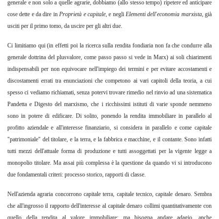
generale e non solo a quelle agrarie, dobbiamo (allo stesso tempo) ripetere ed anticipare
cose dette e da dire in
Proprietà e capitale
,
e negli
Elementi dell'economia marxista
,
già
usciti per il primo tomo, da uscire per gli altri due.
Ci limitiamo qui (in effetti poi la ricerca sulla rendita fondiaria non fa che condurre alla
generale dottrina del plusvalore, come passo passo si vede in Marx) ai soli chiarimenti
indispensabili per non equivocare nell'impiego dei termini e per evitare accostamenti e
discostamenti errati tra enunciazioni che competono ai vari capitoli della teoria, a cui
spesso ci vediamo richiamati, senza potervi trovare rimedio nel rinvio ad una sistematica
Pandetta e Digesto del marxismo, che i ricchissimi istituti di varie sponde nemmeno
sono in potere di edificare. Di solito, ponendo la rendita immobiliare in parallelo al
profitto aziendale e all'interesse finanziario, si considera in parallelo e come capitale
"patrimoniale" del titolare, e la terra, e la fabbrica e macchine, e il contante. Sono infatti
tutti mezzi dell'attuale forma di produzione e tutti assoggettati per la vigente legge a
monopolio titolare. Ma assai più complessa è la questione da quando vi si introducono
due fondamentali criteri: processo storico, rapporti di classe.
Nell'azienda agraria concorrono capitale terra, capitale tecnico, capitale denaro. Sembra
che all'ingrosso il rapporto dell'interesse al capitale denaro collimi quantitativamente con
quello della rendita al valore immobiliare: ma bisogna andare adagio, anche