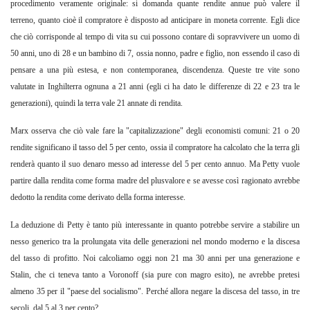
procedimento veramente originale: si domanda quante rendite annue può valere il
terreno, quanto cioè il compratore è disposto ad anticipare in moneta corrente. Egli dice
che ciò corrisponde al tempo di vita su cui possono contare di sopravvivere un uomo di
50 anni, uno di 28 e un bambino di 7, ossia nonno, padre e figlio, non essendo il caso di
pensare a una più estesa, e non contemporanea, discendenza. Queste tre vite sono
valutate in Inghilterra ognuna a 21 anni (egli ci ha dato le differenze di 22 e 23 tra le
generazioni), quindi la terra vale 21 annate di rendita.
Marx osserva che ciò vale fare la "capitalizzazione" degli economisti comuni: 21 o 20
rendite significano il tasso del 5 per cento, ossia il compratore ha calcolato che la terra gli
renderà quanto il suo denaro messo ad interesse del 5 per cento annuo. Ma Petty vuole
partire dalla rendita come forma madre del plusvalore e se avesse così ragionato avrebbe
dedotto la rendita come derivato della forma interesse.
La deduzione di Petty è tanto più interessante in quanto potrebbe servire a stabilire un
nesso generico tra la prolungata vita delle generazioni nel mondo moderno e la discesa
del tasso di profitto. Noi calcoliamo oggi non 21 ma 30 anni per una generazione e
Stalin, che ci teneva tanto a Voronoff (sia pure con magro esito), ne avrebbe pretesi
almeno 35 per il "paese del socialismo". Perché allora negare la discesa del tasso, in tre
secoli, dal 5 al 3 per cento?