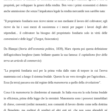
proprietà, per sviluppare la genesi della rendita. Ben vero i primi economisti ci dettero
anche ammissione che senza l’impalcatura legale la rendita mercantile non sarebbe nata:
"Il proprietario fondiario non riceve niente se non mediante il lavoro del coltivatore; egli
riceve da lui i suoi mezzi di sussistenza e i mezzi per pagare i lavori degli altri
stipendiati... il coltivatore ha bisogno del proprietario fondiario solo in virtù delle
convenzioni
e delle
leggi
" (Turgot, fisiocratico)
Da Blanqui (
Storia dell'economia politica
,
1839), Marx riporta poi questa definizione
dell'agricoltura borghese (tanto brillante quanto la sua famosa:
il capitalismo fece della
terra un articolo di commercio
):
"La proprietà fondiaria uscì per la prima volta dallo stato di torpore in cui l'aveva
mantenuta così a lungo il sistema feudale. Questo fu un vero risveglio per l'agricoltura...
Essa (la terra) passava ora dal regime della
manomorta
a quello della
circolazione
".
Cosa è
la manomorta
lo chiederemo al manuale. In Italia essa era la sola forma feudale
in efficienza, prima della legge che la sterminò. Manomorta sono i possessi immobiliari
di chiese, conventi (ordini monastici, non comunità di lavoro diretto come nella dottrina
di Benedetto, ma goditori di rendita) ed altri enti pii, che non sono alienabili né