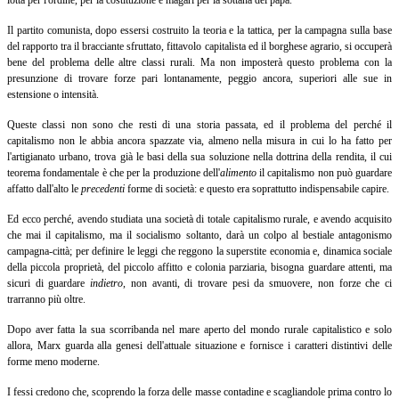
lotta per l'ordine, per la costituzione e magari per la sottana del papa.
Il partito comunista, dopo essersi costruito la teoria e la tattica, per la campagna sulla base
del rapporto tra il bracciante sfruttato, fittavolo capitalista ed il borghese agrario, si occuperà
bene del problema delle altre classi rurali. Ma non imposterà questo problema con la
presunzione di trovare forze pari lontanamente, peggio ancora, superiori alle sue in
estensione o intensità.
Queste classi non sono che resti di una storia passata, ed il problema del perché il
capitalismo non le abbia ancora spazzate via, almeno nella misura in cui lo ha fatto per
l'artigianato urbano, trova già le basi della sua soluzione nella dottrina della rendita, il cui
teorema fondamentale è che per la produzione dell'
alimento
il capitalismo non può guardare
affatto dall'alto le
precedenti
forme di società: e questo era soprattutto indispensabile capire.
Ed ecco perché, avendo studiata una società di totale capitalismo rurale, e avendo acquisito
che mai il capitalismo, ma il socialismo soltanto, darà un colpo al bestiale antagonismo
campagna-città; per definire le leggi che reggono la superstite economia e, dinamica sociale
della piccola proprietà, del piccolo affitto e colonia parziaria, bisogna guardare attenti, ma
sicuri di guardare
indietro
,
non avanti, di trovare pesi da smuovere, non forze che ci
trarranno più oltre.
Dopo aver fatta la sua scorribanda nel mare aperto del mondo rurale capitalistico e solo
allora, Marx guarda alla genesi dell'attuale situazione e fornisce i caratteri distintivi delle
forme meno moderne.
I fessi credono che, scoprendo la forza delle masse contadine e scagliandole prima contro lo