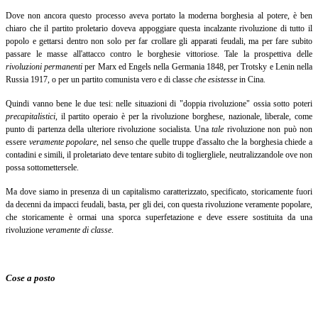
Dove non ancora questo processo aveva portato la moderna borghesia al potere, è ben
chiaro che il partito proletario doveva appoggiare questa incalzante rivoluzione di tutto il
popolo e gettarsi dentro non solo per far crollare gli apparati feudali, ma per fare subito
passare le masse all'attacco contro le borghesie vittoriose. Tale la prospettiva delle
rivoluzioni permanenti
per Marx ed Engels nella Germania 1848, per Trotsky e Lenin nella
Russia 1917, o per un partito comunista vero e di classe
che esistesse
in Cina.
Quindi vanno bene le due tesi: nelle situazioni di "doppia rivoluzione" ossia sotto poteri
precapitalistici
,
il partito operaio è per la rivoluzione borghese, nazionale, liberale, come
punto di partenza della ulteriore rivoluzione socialista. Una
tale
rivoluzione non può non
essere
veramente popolare
,
nel senso che quelle truppe d'assalto che la borghesia chiede a
contadini e simili, il proletariato deve tentare subito di togliergliele, neutralizzandole ove non
possa sottomettersele.
Ma dove siamo in presenza di un capitalismo caratterizzato, specificato, storicamente fuori
da decenni da impacci feudali, basta, per gli dei, con questa rivoluzione veramente popolare,
che storicamente è ormai una sporca superfetazione e deve essere sostituita da una
rivoluzione
veramente di classe
.
Cose a posto