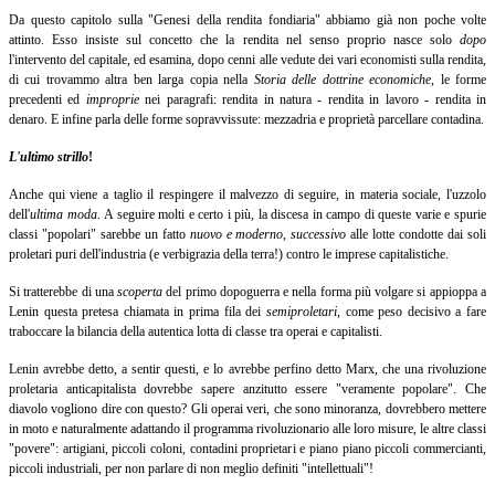
Da questo capitolo sulla "Genesi della rendita fondiaria" abbiamo già non poche volte
attinto. Esso insiste sul concetto che la rendita nel senso proprio nasce solo
dopo
l'intervento del capitale, ed esamina, dopo cenni alle vedute dei vari economisti sulla rendita,
di cui trovammo altra ben larga copia nella
Storia delle dottrine economiche
,
le forme
precedenti ed
improprie
nei paragrafi: rendita in natura - rendita in lavoro - rendita in
denaro. E infine parla delle forme sopravvissute: mezzadria e proprietà parcellare contadina.
L'ultimo strillo
!
Anche qui viene a taglio il respingere il malvezzo di seguire, in materia sociale, l'uzzolo
dell'
ultima moda
.
A seguire molti e certo i più, la discesa in campo di queste varie e spurie
classi "popolari" sarebbe un fatto
nuovo e moderno
,
successivo
alle lotte condotte dai soli
proletari puri dell'industria (e verbigrazia della terra!) contro le imprese capitalistiche.
Si tratterebbe di una
scoperta
del primo dopoguerra e nella forma più volgare si appioppa a
Lenin questa pretesa chiamata in prima fila dei
semiproletari
,
come peso decisivo a fare
traboccare la bilancia della autentica lotta di classe tra operai e capitalisti.
Lenin avrebbe detto, a sentir questi, e lo avrebbe perfino detto Marx, che una rivoluzione
proletaria anticapitalista dovrebbe sapere anzitutto essere "veramente popolare". Che
diavolo vogliono dire con questo? Gli operai veri, che sono minoranza, dovrebbero mettere
in moto e naturalmente adattando il programma rivoluzionario alle loro misure, le altre classi
"povere": artigiani, piccoli coloni, contadini proprietari e piano piano piccoli commercianti,
piccoli industriali, per non parlare di non meglio definiti "intellettuali"!