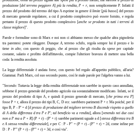
produzione, ossia un prezzo uguale alle spese più il profitto medio, ma sarebbe il prezzo di
produzione [
del terreno peggiore A
]
più la rendita
,
P + r
,
non semplicemente P. Infatti il
prezzo del prodotto del terreno del tipo A esprime in genere il
limite
[
più basso
]
del prezzo
di mercato generale regolatore, a cui il prodotto complessivo può essere fornito, e regola
pertanto il prezzo di questo prodotto complessivo [
anche se prodotto in tutti i terreni di
classe migliore
]".
Parole e formuline sono di Marx e noi non ci abbiamo messo che qualche altra pignoleria
tra parentesi: potete rileggere. Dunque
A
, terreno schifo, regola sempre lui il prezzo e lo
tiene
in alto
;
con questo di peggio, che al prezzo che gli risulta da spese per capitale
costante, salario e profitto dell'affittavolo, compie l'ulteriore bravura di mettere una bella
coda: la rendita assoluta.
La legge differenziale è andata forse, con questo bel regalo all'appetito pubblico, all'aria?
Giammai. Parli Marx, col suo secondo punto, così le male parole per l'algebra vanno a lui.
"
Secondo
:
Tuttavia la legge della rendita differenziale non sarebbe in questo caso annullata,
sebbene il prezzo generale del prodotto agricolo sia sostanzialmente modificato. Infatti, se il
prezzo del prodotto di tipo A, e quindi il prezzo generale di mercato, [
che prima era P
]
fosse P + r, allora il prezzo dei tipi B, C, D ecc. sarebbero parimenti P + r. Ma poiché, per il
tipo B, P - P' = d [
il prezzo di produzione del migliore terreno B discende rispetto a quello
di A della differenza d tra P e P'
;
tal beneficio va a rendita
],
allora
[
venendo nei due casi
non a P ma a P +
R
] (P + r) - (P' + r) sarebbe parimenti uguale a d [
stessa differenza tra B
e A stessa
rendita differenziale
],
e per
C
: P - P" = (P + r) - (P" + r) = 2d, come infine per
D : P - P"' (P + r) - (P"' + r) = 3d, e così via".