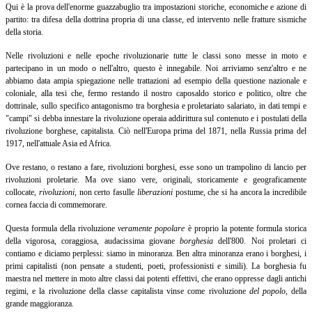
Qui è la prova dell'enorme guazzabuglio tra impostazioni storiche, economiche e azione di
partito: tra difesa della dottrina propria di una classe, ed intervento nelle fratture sismiche
della storia.
Nelle rivoluzioni e nelle epoche rivoluzionarie tutte le classi sono messe in moto e
partecipano in un modo o nell'altro, questo è innegabile. Noi arriviamo senz'altro e ne
abbiamo data ampia spiegazione nelle trattazioni ad esempio della questione nazionale e
coloniale, alla tesi che, fermo restando il nostro caposaldo storico e politico, oltre che
dottrinale, sullo specifico antagonismo tra borghesia e proletariato salariato, in dati tempi e
"campi" si debba innestare la rivoluzione operaia addirittura sul contenuto e i postulati della
rivoluzione borghese, capitalista. Ciò nell'Europa prima del 1871, nella Russia prima del
1917, nell'attuale Asia ed Africa.
Ove restano, o restano a fare, rivoluzioni borghesi, esse sono un trampolino di lancio per
rivoluzioni proletarie. Ma ove siano vere, originali, storicamente e geograficamente
collocate,
rivoluzioni
,
non certo fasulle
liberazioni
postume, che si ha ancora la incredibile
cornea faccia di commemorare.
Questa formula della rivoluzione
veramente popolare
è proprio la potente formula storica
della vigorosa, coraggiosa, audacissima giovane
borghesia
dell'800. Noi proletari ci
contiamo e diciamo perplessi: siamo in minoranza. Ben altra minoranza erano i borghesi, i
primi capitalisti (non pensate a studenti, poeti, professionisti e simili). La borghesia fu
maestra nel mettere in moto altre classi dai potenti effettivi, che erano oppresse dagli antichi
regimi, e la rivoluzione della classe capitalista vinse come rivoluzione
del popolo
,
della
grande maggioranza.