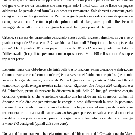
Niente di spauracchiatorio. Supponiamo di essere molto preoccupati della mensile bolletta
del gas e di avere un contatore che non segna solo i metri cubi, ma le lirette da pagare
addirittura. La pentola è sul fornello e ci pesca un termometro. Sale da venti a quaranta gradi
centigradi: cinque lire già volate via. Per metter giù la pasta deve salire ancora da quaranta a
cento, ossia di uno "scatto" triplo del primo: nulla da fare, altre quindici lire. Ecco il
vantaggio della cultura scientifica: gusto l'entità della fregata prima del tempo.
Orbene, se invece del termometro centigrado avessi quello inglese Fahrenheit in cui a zero
gradi corrisponde 32 e a cento 212, sarebbe cambiato nulla? Proprio no e lo si capisce "da
prima". Da 68 gradi a 104 avrei pagato 5 lire e da 104 a 212 le altre quindici lire. Infatti i
"differenziali" (brrr) di temperatura sono in questo caso 36 e 108 e il secondo è sempre
triplo del primo.
L'energia fisica che obbedisce alle leggi della trasformazione senza creazione e distruzione
(buonini: vale anche nel campo nucleare) è una
merce
(nel fetido tempo capitalista) e quindi,
secondo la legge del valore, costa soldi. Perciò la grandezza
temperatura
l'abbiamo letta sul
termometro, quella
energia termica
nella... tasca. Rigoroso. Ora l'acqua a 20 centigradi o a
68 Fahrenheit, prima di ricevere la differenza in più delle 20 lire, già contiene energia
calorifica: questa fa sì che le molecole danzino una invisibile ma ultrafrenetica rumba... Il
discorso vuole dire che per misurare le energie e costi differenziali lo zero lo possiamo
mettere dove si vuole: i conti tornano lo stesso. La legge presa ad esempio della relazione
tra temperatura e quantità di calore
non ha
bisogno
,
per essere valida, che si cominci a
riscaldare un corpo teoricamente privo di energia, come si ha motivo di credere che avvenga
a
meno
273 centigradi (quindi 273 sotto zero).
Un caso del tutto analogo si ha nella prima parte del libro primo del
Capitale
,
quando Marx