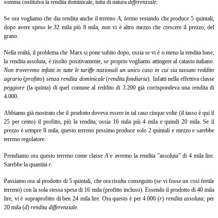
somma costituiva la rendita dominicale, tutta di natura
differenziale
.
Se ora vogliamo che dia rendita anche il terreno
A
, fermo restando che produce 5 quintali,
dopo avere speso le 32 mila più 8 mila, non vi è altro mezzo che crescere il prezzo, del
grano.
Nella realtà, il problema che Marx si pone subito dopo, ossia se vi è o meno la rendita base,
la rendita assoluta, è risolto positivamente, se proprio vogliamo attingere al catasto italiano.
Non troveremo infatti in tutte le tariffe nazionali un unico caso in cui sia tassato reddito
agrario
(
profitto
)
senza rendita dominicale
(
rendita fondiaria
).
Infatti nella effettiva classe
peggiore
(la quinta) di quel comune al reddito di 3.200 già corrispondeva una rendita di
4.000.
Abbiamo già mostrato che il prodotto doveva essere in tal caso cinque volte (il tasso è qui il
25 per cento) il profitto, più la rendita, ossia 16 mila più 4 mila e quindi 20 mila. Se il
prezzo è sempre 8 mila, questo terreno pessimo produce solo 2 quintali e mezzo e sarebbe
terreno regolatore.
Prendiamo ora questo terreno come classe
A
e avremo la rendita "assoluta" di 4 mila lire.
Sarebbe la quantità
r
.
Passiamo ora al prodotto di 5 quintali, che ora risulta conseguito (se
vi fosse un così fertile
terreno) con la sola stessa spesa di 16 mila (profitto incluso). Essendo il prodotto di 40 mila
lire, vi è sopraprofitto di ben 24 mila lire. Ora questo è per 4.000 (
r
)
rendita assoluta
;
per
20 mila (
d
)
rendita differenziale
.