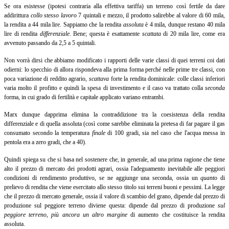
Se ora esistesse (ipotesi contraria alla effettiva tariffa) un terreno così fertile da dare
addirittura
collo stesso lavoro
7 quintali e mezzo, il prodotto salirebbe al valore di 60 mila,
la rendita a 44 mila lire. Sappiamo che la rendita
assoluta
è
4 mila, dunque restano 40 mila
lire di rendita
differenziale
.
Bene; questa è esattamente
scattata
di
20 mila lire, come era
avvenuto passando da 2,5 a 5 quintali.
Non vorrà dirsi che abbiamo modificato i rapporti delle varie classi di quei terreni coi dati
odierni: lo specchio di allora rispondeva alla prima forma perché nelle prime tre classi, con
poca variazione di reddito agrario,
scattava
forte la rendita dominicale: colle classi inferiori
varia molto il profitto e quindi la spesa di investimento e il caso va trattato colla
seconda
forma, in cui grado di fertilità e capitale applicato variano entrambi.
Marx dunque dapprima elimina la contraddizione tra la coesistenza della rendita
differenziale e di quella assoluta (così come sarebbe eliminata la pretesa di far pagare il gas
consumato secondo la temperatura
finale
di
100 gradi, sia nel caso che l'acqua messa in
pentola era a zero gradi, che a 40).
Quindi spiega su che si basa nel sostenere che, in generale, ad una prima ragione che tiene
alto il prezzo di mercato dei prodotti agrari, ossia l'adeguamento inevitabile alle peggiori
condizioni di rendimento produttivo, se ne aggiunge una seconda, ossia un
quanto
di
prelievo di rendita che viene esercitato allo stesso titolo sui terreni buoni e pessimi. La legge
che il prezzo di mercato generale, ossia il valore di scambio del grano, dipende dal prezzo di
produzione sul peggiore terreno diviene questa: dipende dal prezzo di produzione
sul
peggiore terreno
,
più ancora un altro margine
di aumento che costituisce la rendita
assoluta.