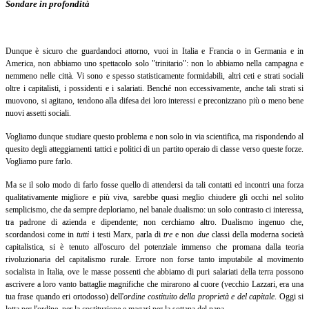
Sondare in profondità
Dunque è sicuro che guardandoci attorno, vuoi in Italia e Francia o in Germania e in
America, non abbiamo uno spettacolo solo "trinitario": non lo abbiamo nella campagna e
nemmeno nelle città. Vi sono e spesso statisticamente formidabili, altri ceti e strati sociali
oltre i capitalisti, i possidenti e i salariati. Benché non eccessivamente, anche tali strati si
muovono, si agitano, tendono alla difesa dei loro interessi e preconizzano più o meno bene
nuovi assetti sociali.
Vogliamo dunque studiare questo problema e non solo in via scientifica, ma rispondendo al
quesito degli atteggiamenti tattici e politici di un partito operaio di classe verso queste forze.
Vogliamo pure farlo.
Ma se il solo modo di farlo fosse quello di attendersi da tali contatti ed incontri una forza
qualitativamente migliore e più viva, sarebbe quasi meglio chiudere gli occhi nel solito
semplicismo, che da sempre deploriamo, nel banale dualismo: un solo contrasto ci interessa,
tra padrone di azienda e dipendente; non cerchiamo altro. Dualismo ingenuo che,
scordandosi come in
tutti
i testi Marx, parla di
tre
e non
due
classi della moderna società
capitalistica, si è tenuto all'oscuro del potenziale immenso che promana dalla teoria
rivoluzionaria del capitalismo rurale. Errore non forse tanto imputabile al movimento
socialista in Italia, ove le masse possenti che abbiamo di puri salariati della terra possono
ascrivere a loro vanto battaglie magnifiche che mirarono al cuore (vecchio Lazzari, era una
tua frase quando eri ortodosso) dell'
ordine costituito della proprietà e del capitale
.
Oggi si