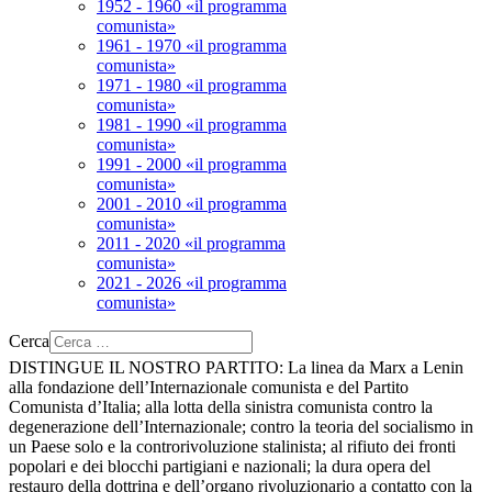
1952 - 1960 «il programma
comunista»
1961 - 1970 «il programma
comunista»
1971 - 1980 «il programma
comunista»
1981 - 1990 «il programma
comunista»
1991 - 2000 «il programma
comunista»
2001 - 2010 «il programma
comunista»
2011 - 2020 «il programma
comunista»
2021 - 2026 «il programma
comunista»
Cerca
DISTINGUE IL NOSTRO PARTITO:
La linea da Marx a Lenin
alla fondazione dell’Internazionale comunista e del Partito
Comunista d’Italia; alla lotta della sinistra comunista contro la
degenerazione dell’Internazionale; contro la teoria del socialismo in
un Paese solo e la controrivoluzione stalinista; al rifiuto dei fronti
popolari e dei blocchi partigiani e nazionali; la dura opera del
restauro della dottrina e dell’organo rivoluzionario a contatto con la