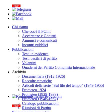
info@internationalcommunistparty.org
The internationalist
PDF
n
.12
, 2026
Chi siamo
Che cos'è il PCInt
Avvertenze e Contatti
Annunci e comunicati
Incontri pubblici
Pubblicazioni
Testi in evidenza
Testi basilari di partito
Volantini
Quaderni del Partito Comunista Internazionale
Archivio
Documentaria (1912-1926)
Raccolte tematiche
Articoli della serie "Sul filo del tempo" (1949-1955)
Prometeo 1924
Prometeo (1928-1938)
Prometeo (1946-1952)
Kommunistisches Programm
Catalogo pubblicazioni
PDF
n°10 - 2026
Riunioni di Partito