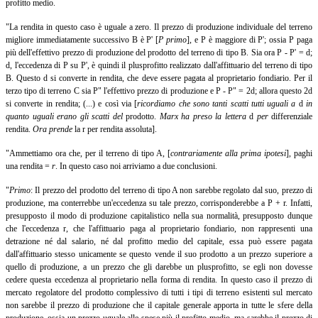
profitto medio.
"La rendita in questo caso è uguale a zero. Il prezzo di produzione individuale del terreno
migliore immediatamente successivo B è P' [
P primo
],
e P è maggiore di P'; ossia P paga
più dell'effettivo prezzo di produzione del prodotto del terreno di tipo B. Sia ora P - P' = d;
d, l'eccedenza di P su P', è quindi il plusprofitto realizzato dall'affittuario del terreno di tipo
B. Questo d si converte in rendita, che deve essere pagata al proprietario fondiario. Per il
terzo tipo di terreno C sia P" l'effettivo prezzo di produzione e P - P" = 2d; allora questo 2d
si converte in rendita; (...) e così via [
ricordiamo che sono tanti scatti tutti uguali a
d
in
quanto uguali erano gli scatti del
prodotto.
Marx ha preso la lettera
d
per
differenziale
rendita.
Ora prende
la r per rendita assoluta].
"Ammettiamo ora che, per il terreno di tipo A, [
contrariamente alla prima ipotesi
], paghi
una rendita =
r
.
In questo caso noi arriviamo a due conclusioni.
"
Primo
:
Il prezzo del prodotto del terreno di tipo A non sarebbe regolato dal suo, prezzo di
produzione, ma conterrebbe un'eccedenza su tale prezzo, corrisponderebbe a P + r. Infatti,
presupposto il modo di produzione capitalistico nella sua normalità, presupposto dunque
che l'eccedenza r, che l'affittuario paga al proprietario fondiario, non rappresenti una
detrazione né dal salario, né dal profitto medio del capitale, essa può essere pagata
dall'affittuario stesso unicamente se questo vende il suo prodotto a un prezzo superiore a
quello di produzione, a un prezzo che gli darebbe un plusprofitto, se egli non dovesse
cedere questa eccedenza al proprietario nella forma di rendita. In questo caso il prezzo di
mercato regolatore del prodotto complessivo di tutti i tipi di terreno esistenti sul mercato
non sarebbe il prezzo di produzione che il capitale generale apporta in tutte le sfere della