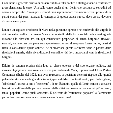
Comunque il generale prurito di passare subito all'alta politica e strategia viene a confondere
grossolanamente le cose. Una balla come quella di un Lenin che sostituisce contadini ad
operai e scopre che d'ora in poi i secondi non sapranno fare rivoluzioni senza i primi e dà ai
partiti operai dei paesi avanzati la consegna di questa tattica nuova, deve essere davvero
dispersa senza pietà.
Lenin è un seguace ortodosso di Marx nella questione agraria e ne condivide alle virgole la
dottrina sulla rendita. Sa quanto Marx che lo studio delle forze sociali delle classi agrarie
estranee alle classiche tre, fin qui considerate: proprietari al senso borghese, fittavoli,
salariati, va fatto, ma con piena consapevolezza che non si scoprono forme nuove, bensì si
risale a considerare quelle antiche. Se si smarrisce questa sicurezza vano è parlare delle
rivoluzioni agrarie, delle rivendicazioni contadine, del loro incrociarsi con le rivoluzioni
borghesi.
Diluire la sagoma precisa della lotta di classe operaia e del suo organo politico, nei
movimenti
popolari
,
non significa essere più moderni di Marx, o poniamo del forte Partito
Comunista d'Italia del 1921, ma aver retrocesso a posizioni deteriori rispetto alle grandi
polemiche storiche e alle grandi scissioni; quelle di Marx contro il vuoto, piccolo borghese,
"ribellismo", esteso a tutti i "coscienti" , di un Bakunin, quelle di Lenin contro i socialisti
fautori della difesa della patria e negatori della dittatura proletaria con motivi, più o meno,
tanto "popolari" come quelli anarcoidi. E del resto da "veramente popolare" a "veramente
patriottico" non restava che un passo: è stato fatto e come!