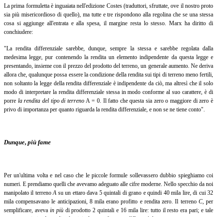
La prima formuletta è inguaiata nell'edizione Costes (traduttori, sfruttate, ove il nostro proto
sia più misericordioso di quello), ma tutte e tre rispondono alla regolina che se una stessa
cosa si aggiunge all'entrata e alla spesa, il margine resta lo stesso. Marx ha diritto di
conchiudere:
"La rendita differenziale sarebbe, dunque, sempre la stessa e sarebbe regolata dalla
medesima legge, pur contenendo la rendita un elemento indipendente da questa legge e
presentando, insieme con il prezzo del prodotto del terreno, un generale aumento. Ne deriva
allora che, qualunque possa essere la condizione della rendita sui tipi di terreno meno fertili,
non soltanto la legge della rendita differenziale è indipendente da ciò, ma altresì che il solo
modo di interpretare la rendita differenziale stessa in modo conforme al suo carattere, è di
porre
la rendita del tipo di terreno
A
= 0. Il fatto che questa sia zero o maggiore di zero è
privo di importanza per quanto riguarda la rendita differenziale, e non se ne tiene conto".
Dunque
,
più fame
Per un'ultima volta e nel caso che le piccole formule sollevassero dubbio spieghiamo coi
numeri. E prendiamo quelli che avevamo adeguato alle cifre moderne. Nello specchio da noi
manipolato il terreno
A
su un ettaro dava 5 quintali di grano e quindi 40 mila lire, di cui 32
mila compensavano le anticipazioni, 8 mila erano profitto e rendita zero. Il terreno
C
, per
semplificare, aveva
in più
di prodotto 2 quintali e 16 mila lire: tutto il resto era pari; e tale