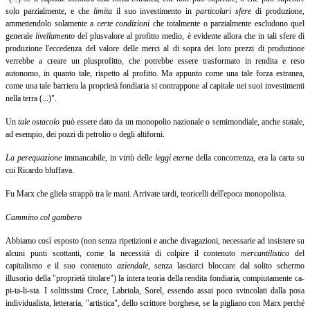
solo parzialmente, e che
limita
il suo investimento in
particolari sfere
di produzione,
ammettendolo solamente a
certe condizioni
che
totalmente o parzialmente escludono quel
generale
livellamento
del plusvalore al profitto medio, è evidente allora che in tali sfere di
produzione l'eccedenza del valore delle merci al di sopra dei loro prezzi di produzione
verrebbe a creare un plusprofitto, che potrebbe essere trasformato in rendita e reso
autonomo, in quanto tale, rispetto al profitto. Ma appunto come una tale forza estranea,
come una tale barriera la proprietà fondiaria si contrappone al capitale nei suoi investimenti
nella terra (...)".
Un
tale ostacolo
può essere dato da un monopolio nazionale o semimondiale, anche statale,
ad esempio, dei pozzi di petrolio o degli altiforni.
La perequazione
immancabile, in virtù delle
leggi eterne
della
concorrenza, era la carta su
cui Ricardo bluffava.
Fu Marx che gliela strappò tra le mani. Arrivate tardi, teoricelli dell'epoca monopolista.
Cammino col gambero
Abbiamo così esposto (non senza ripetizioni e anche divagazioni, necessarie ad insistere su
alcuni punti scottanti, come la necessità di colpire il contenuto
mercantilistico
del
capitalismo e il suo contenuto
aziendale
,
senza lasciarci bloccare dal solito schermo
illusorio della "proprietà titolare") la intera teoria della rendita fondiaria, compiutamente ca-
pi-ta-li-sta. I solitissimi Croce, Labriola, Sorel, essendo assai poco svincolati dalla posa
individualista, letteraria, "artistica", dello scrittore borghese, se la pigliano con Marx perché