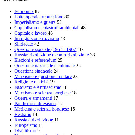
Economia
87
Lotte operaie, repressione
80
Imperialismo e guerra
52
Capitalismo e catastrofi ambientali
48
Capitale e lavoro
46
Immigrazione-razzismo
43
Sindacato
42
Questione spaziale (1957 - 1967)
37
Russia: rivoluzione e controrivoluzione
33
Elezioni e referendum
25
Questione nazionale e coloniale
25
Questione sindacale
24
Marxismo e questione militare
23
Religione e laicità
19
Fascismo e Antifascismo
18
Marxismo e scienza borghese
18
Guerra e armamenti
17
Pacifismo e difesismo
15
Medicina e scienza borghese
15
Bestiario
14
Russia e rivoluzione
11
Europeismo
11
Disfattismo
9