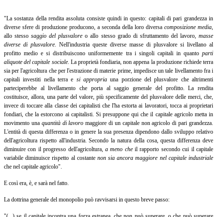
"La sostanza della rendita assoluta consiste quindi in questo: capitali di pari grandezza in
diverse sfere di produzione producono, a seconda della loro diversa
composizione media
,
allo stesso
saggio del plusvalore
o allo stesso grado di sfruttamento del lavoro,
masse
diverse di plusvalore
.
Nell'industria queste diverse masse di plusvalore si livellano al
profitto medio e si distribuiscono uniformemente tra i singoli capitali in quanto
parti
aliquote del capitale sociale
.
La proprietà fondiaria, non appena la produzione richiede terra
sia per l'agricoltura che per l'estrazione di materie prime, impedisce un tale livellamento fra i
capitali investiti nella terra e
si appropria
una
porzione del plusvalore che altrimenti
parteciperebbe al livellamento che porta al saggio generale del profitto. La rendita
costituisce, allora, una parte del valore, più specificamente del plusvalore delle merci, che,
invece di toccare alla classe dei capitalisti che l'ha estorta ai lavoratori, tocca ai proprietari
fondiari, che la estorcono ai capitalisti. Si presuppone qui che il capitale agricolo metta in
movimento una
quantità di lavoro
maggiore di un capitale non agricolo di pari grandezza.
L'entità di questa differenza o in genere la sua presenza dipendono dallo sviluppo relativo
dell'agricoltura rispetto all'industria. Secondo la natura della cosa, questa differenza deve
diminuire con il progresso dell'agricoltura,
a meno che
il rapporto secondo cui il capitale
variabile diminuisce rispetto al costante
non sia ancora maggiore nel capitale industriale
che nel capitale agricolo".
E così era, è, e sarà nel fatto.
La dottrina generale del monopolio può ravvisarsi in questo breve passo:
"(...) se il capitale incontra una forza estranea, che non può superare, o che può superare