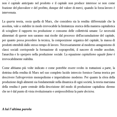
non è capitale anticipato nel prodotto e il capitale non produce interesse se non come
frazione del plusvalore e del profitto, dunque del valore di merci, quando la forza lavoro è
intervenuta.
La
quarta
teoria, ossia quella di Marx, che considera sia la rendita differenziale che la
assoluta, vale a stabilire in modo irrevocabile la limitatezza storica della maniera capitalistica
di sciogliere il rapporto tra produzione e consumo delle collettività umane. Le necessità
alimentari di queste non saranno mai risolte dal processo dell'accumulazione del capitale,
per quanto possa procedere la tecnica, la composizione organica del capitale, la massa di
prodotti ottenibili dallo stesso tempo di lavoro. Necessariamente al moderno antagonismo di
classi sociali corrisponde la formazione di sopraprofitti, il nascere di rendite assolute,
l'anarchia e lo sperpero nella produzione sociale. La equazione
capitalismo uguale fame
è
irrevocabilmente stabilita.
Come abbiamo più volte indicato e come potrebbe essere svolto in trattazioni a parte, la
dottrina della rendita di Marx nel suo completo lucido intreccio fornisce l'arma teorica per
descrivere l'
ultraprevisto
monopolismo e imperialismo moderno. Per quanto la sfera della
produzione degli alimenti sia fondamentale nella dinamica di ogni società, la teoria marxiana
della rendita è parte centrale della descrizione del modo di produzione capitalista: diremo
che ne è dal punto di vista rivoluzionario e
antipossibilista
la parte
decisiva
.
A lui l'ultima parola