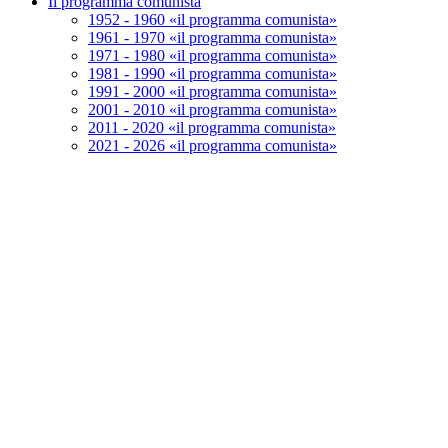
Il programma comunista
1952 - 1960 «il programma comunista»
1961 - 1970 «il programma comunista»
1971 - 1980 «il programma comunista»
1981 - 1990 «il programma comunista»
1991 - 2000 «il programma comunista»
2001 - 2010 «il programma comunista»
2011 - 2020 «il programma comunista»
2021 - 2026 «il programma comunista»