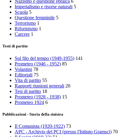
Nazismo e questione ebraica
6
Imperialismo e risorse naturali
5
Scuola
5
Questione femminile
5
Terrorismo
1
Riformismo
1
Carcere
1
Testi di partito
Sul filo del tempo (1949-1955)
141
Prometeo (1946 - 1952)
85
Volantini
78
Editoriali
75
Vita di partito
55
Rapporti riunioni generali
20
Tesi di partito
18
Prometeo (1928 - 1938)
15
Prometeo 1924
6
Pubblicazioni - Storia della sinistra
Il Comunista (1920-1922)
73
APC - Archivio del PCI (presso l'Istituto Gramsci)
70