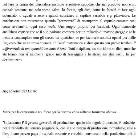
nel fare la teoria del plusvalore assoluto e relativo suppone che nel prodotto non entri
capitale costante, ma solo spesa salari. Io faccio, egli dice, come ha facoltà di fare ogni
scienziato,
c
uguale a zero e quindi considero
v
, capitale variabile e
p
plusvalore. Le
conclusioni non muteranno quando "permetterò" di ricomparire al capitale costante così
come avviene in ogni caso
reale
.
Una
magia
proprio per bambini. Ogni manovale
analfabeta capisce che se il suo padrone compera per un miliardo di materie gregge e se le
mette a contemplare non gli cresce un quattrino; se per lavorarle assolda operai per mille
lire, ecco che se ne trova duemila. In "alta" matematica si dice questo con parole terribili:
il
differenziale di una quantità costante è zero
.
Tutti orripilano, ma sorridono se dico: uno che
sta fermo non si muove. Il grado mio di fessaggine è lo stesso nei due casi... ha per
derivata
zero.
Algebretta del Carlo
Marx per la centesima e noi forse per la decima volta soltanto torniamo
ab ovo
.
"Chiamiamo P il
prezzo generale
di produzione, quello che regola il mercato. P coincide,
per il prodotto del terreno peggiore A, con il suo prezzo di produzione individuale; vale a
dire, il suo prezzo paga il capitale costante e variabile consumato nella produzione più il