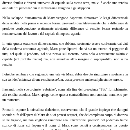
diversa fertilità e diversi interventi di capitale sulla stessa terra, ma vi è anche una rendita
assoluta "di partenza" cui le differenziali vengono a giustapporsi.
Nello sviluppo dimostrativo di Marx vengono dapprima dimostrate le leggi differenziali
della rendita nella prima e seconda forma, provando quantitativamente che a differenze di
prodotto corrispondono esattamente altrettante differenze di rendite, ferma restando la
remunerazione del lavoro e del capitale di impresa agraria.
In tutta questa esauriente dimostrazione, che abbiamo sostenuto essere confermata dai dati
della moderna economia agricola, Marx pone l'ipotesi che vi sia un terreno
A
peggiore di
tutti, nel quale il prodotto, col suo ricavo sul mercato, basta solo a remunerare salario e
capitale (col profitto medio) ma, non avendosi altro margine o sopraprofitto, non si ha
rendita.
Potrebbe sembrare che seguendo una tale via Marx abbia dovuto rinunziare a sostenere la
sua tesi dell'esistenza di una rendita
assoluta
,
ossia presente anche sul più sterile terreno.
Passando nelle sue ordinate "rubriche", come alla fine del precedente "Filo" fu richiamato,
alla rendita assoluta, Marx spiega come questa contraddizione non sussista nemmeno per
un momento.
Prima di esporre la cristallina deduzione, osserveremo che il grande impiego che da ogni
sponda si fa dell'opera di Marx da suoi pretesi seguaci, che del complesso corpo di dottrina
se ne fregano, ma non vogliono rinunziare alla utilizzazione "politica" del poderoso fiume
storico di forze cui l'opera e il nome di Marx sono venuti a corrispondere, ha questo