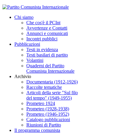
Chi siamo
Che cos'è il PCInt
Avvertenze e Contatti
Annunci e comunicati
Incontri pubblici
Pubblicazioni
Testi in evidenza
Testi basilari di partito
Volantini
Quaderni del Partito
Comunista Internazionale
Archivio
Documentaria (1912-1926)
Raccolte tematiche
Articoli della serie "Sul filo
del tempo" (1949-1955)
Prometeo 1924
Prometeo (1928-1938)
Prometeo (1946-1952)
Catalogo pubblicazioni
Riunioni di Partito
Il programma comunista