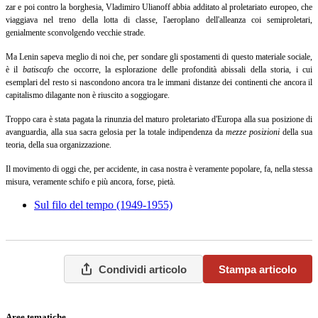
zar e poi contro la borghesia, Vladimiro Ulianoff abbia additato al proletariato europeo, che
viaggiava nel treno della lotta di classe, l'aeroplano dell'alleanza coi semiproletari,
genialmente sconvolgendo vecchie strade.
Ma Lenin sapeva meglio di noi che, per sondare gli spostamenti di questo materiale sociale,
è il
batiscafo
che occorre, la esplorazione delle profondità abissali della storia, i cui
esemplari del resto si nascondono ancora tra le immani distanze dei continenti che ancora il
capitalismo dilagante non è riuscito a soggiogare.
Troppo cara è stata pagata la rinunzia del maturo proletariato d'Europa alla sua posizione di
avanguardia, alla sua sacra gelosia per la totale indipendenza da
mezze posizioni
della sua
teoria, della sua organizzazione.
Il movimento di oggi che, per accidente, in casa nostra è veramente popolare, fa, nella stessa
misura, veramente schifo e più ancora, forse, pietà.
Sul filo del tempo (1949-1955)
Condividi articolo
Stampa articolo
Aree tematiche