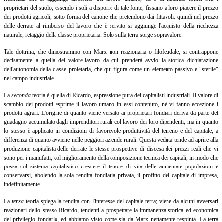
proprietari del suolo, essendo i soli a disporre di tale fonte, fissano a loro piacere il prezzo
dei prodotti agricoli, sotto forma del canone che pretendono dai fittavoli: quindi nel prezzo
delle derrate al rimborso del lavoro che è servito si aggiunge l'acquisto della ricchezza
naturale, retaggio della classe proprietaria. Solo sulla terra sorge sopravalore.
Tale dottrina, che dimostrammo con Marx non reazionaria o filofeudale, si contrappone
decisamente a quella del valore-lavoro da cui prenderà avvio la storica dichiarazione
dell'autonomia della classe proletaria, che qui figura come un elemento passivo e "sterile"
nel campo industriale.
La
seconda
teoria
è quella di Ricardo, espressione pura dei capitalisti industriali. Il valore di
scambio dei prodotti esprime il lavoro umano in essi contenuto, né vi fanno eccezione i
prodotti agrari. L'origine di quanto viene versato ai proprietari fondiari deriva da parte del
guadagno accumulato dagli imprenditori rurali col lavoro dei loro dipendenti, ma in quanto
lo stesso è applicato in condizioni di favorevole produttività del terreno e del capitale, a
differenza di quanto avviene nelle peggiori aziende rurali. Questa veduta tende ad aprire alla
produzione capitalista delle derrate le stesse prospettive di discesa dei prezzi reali che vi
sono per i manufatti, col miglioramento della composizione tecnica dei capitali, in modo che
possa col sistema capitalistico crescere il tenore di vita delle aumentate popolazioni e
conservarsi, abolendo la sola rendita fondiaria privata, il profitto del capitale di impresa,
indefinitamente.
La
terza
teoria spiega la rendita con l'interesse del capitale terra; viene da alcuni avversari
reazionari dello stesso Ricardo, tendenti a prospettare la immanenza storica ed economica
del privilegio fondarlo, ed abbiamo visto come sia da Marx nettamente respinta. La terra