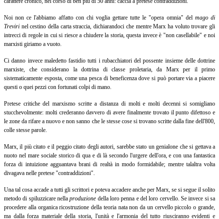
carattere cronico, nel corso di ben più di 50 anni: caccia a pretese contraddizioni.
Noi non ce l'abbiamo affatto con chi voglia gettare tutte le "opera omnia" del
mago di
Treviri
nel cestino della carta straccia, dichiarandoci che mentre Marx ha voluto trovare gli
intrecci di regole in cui si riesce a chiudere la storia, questa invece è "non casellabile" e noi
marxisti giriamo a vuoto.
Ci danno invece maledetto fastidio tutti i rubacchiatori del possente insieme delle dottrine
marxiste, che considerano la dottrina di classe proletaria, da Marx per il primo
sistematicamente esposta, come una pesca di beneficenza dove si può portare via a piacere
questi o quei pezzi con fortunati colpi di mano.
Pretese critiche del marxismo scritte a distanza di molti e molti decenni si somigliano
stucchevolmente: molti crederanno davvero di avere finalmente trovato il punto difettoso e
le zone da rifare a nuovo e non sanno che le stesse cose si trovano scritte dalla fine dell'800,
colle stesse parole.
Marx, il più citato e il peggio citato degli autori, sarebbe stato un genialone che si gettava a
nuoto nel mare sociale storico di qua e di là secondo l'urgere dell'ora, e con una fantastica
forza di intuizione agguantava brani di realtà in modo formidabile; mentre talaltra volta
divagava nelle pretese "contraddizioni".
Una tal cosa accade a tutti gli scrittori e poteva accadere anche per Marx, se si segue il solito
metodo di spiluzzicare nella
produzione
della loro penna e del loro cervello. Se invece si sa
procedere alla organica ricostruzione della teoria nata non da un cervello piccolo o grande,
ma dalla forza materiale della storia, l'unità e l'armonia del tutto riusciranno evidenti e