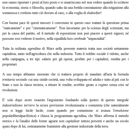
non sanno riportare i pezzi al loro posto e si smarriscono nel non vedere quando lo scrittore
fa economia, storia o filosofia, quando salta da una fredda constatazione alla istigazione alla
sommossa e credono tutto ciò dovuto al caso, o alla voglia di sbalordire!
Con buona pace di questi messeri è convenuto in questo caso trattare la questione prima
"staticamente" e poi "cinematicamente". Non lavoriamo per la scienza degli scienziati, ma
per la causa del partito, ed il metodo di esposizione non può piacere a questi signori, né
possono essi vederne il motivo, nella squallida loro cerebrale "imparzialità".
Tutta la ordinata
agendina
di Marx nella presente materia tratta una società nettamente
capitalista, tanto nell'agricoltura che nella industria. Tutto il reddito sociale è ridotto, anche
nella campagna, a tre tipi: salario per gli operai, profitto per i capitalisti, rendita per i
proprietari.
A suo tempo abbiamo mostrato che si trattava proprio di mandare all'aria la formula
trinitaria
secondo cui una simile società, una volta sviluppata ed adulta e tutto al più con lo
Stato e non la classe terriera, a ritirare le rendite, avrebbe girato
a regime
senza crisi né
rivoluzioni.
E' solo dopo avere esaurito l'argomento fondando sulla ipotesi di questo integrale
industrialismo terriero
la sicura previsione rivoluzionaria e comunista (che naturalmente
non si legge facile facile, come quando per comunismo si avanza l'
emulsione
popolarliberalpacifistica) e chiusa la programmata agendina, che Marx afferma il metodo
storico e fa l'analisi delle forme agrarie
non capitaliste
tuttora presenti e anche un secolo
quasi dopo di lui, ostinatamente frammiste alla gestione industriale della terra.