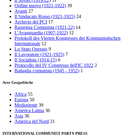
Il Soviet (1919‑22)
51
Ordine nuovo (1921-1922)
39
Avanti
27
Il Sindacato Rosso (1921-1925)
24
Archivio del PCI
17
Rassegna Comunista (1921‑22)
14
L'Avanguardia (1907-1922)
12
Protokoll des Vierten Kongresses der Kommunistischen
Internationale
12
Lo Stato Operaio
9
Il Lavoratore (1921-1925)
7
Il Socialista (1914‑15)
6
Protocollo del IV Congresso dell'IC 1922
2
Battaglia comunista (1945 - 1952)
1
Aree Geopolitiche
Africa
55
Europa
50
Medioriente
39
America Latina
36
Asia
36
America del Nord
21
INTERNATIONAL COMMUNIST PARTY PRESS