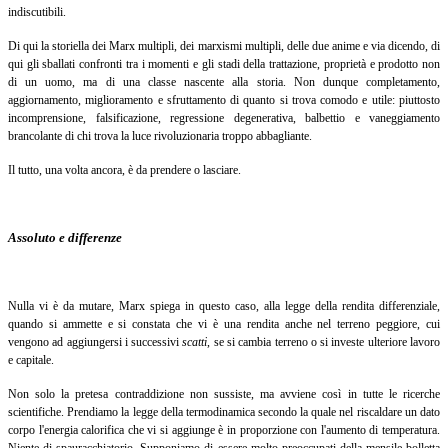
indiscutibili.
Di qui la storiella dei Marx multipli, dei marxismi multipli, delle due anime e via dicendo, di
qui gli sballati confronti tra i momenti e gli stadi della trattazione, proprietà e prodotto non
di un uomo, ma di una classe nascente alla storia. Non dunque completamento,
aggiornamento, miglioramento e sfruttamento di quanto si trova comodo e utile: piuttosto
incomprensione, falsificazione, regressione degenerativa, balbettio e vaneggiamento
brancolante di chi trova la luce rivoluzionaria troppo abbagliante.
Il tutto, una volta ancora, è da prendere o lasciare.
Assoluto e differenze
Nulla vi è da mutare, Marx spiega in questo caso, alla legge della rendita differenziale,
quando si ammette e si constata che vi è una rendita anche nel terreno peggiore, cui
vengono ad aggiungersi i successivi
scatti
,
se si cambia terreno o si investe ulteriore lavoro
e capitale.
Non solo la pretesa contraddizione non sussiste, ma avviene così in tutte le ricerche
scientifiche. Prendiamo la legge della termodinamica secondo la quale nel riscaldare un dato
corpo l'energia calorifica che vi si aggiunge è in proporzione con l'aumento di temperatura.